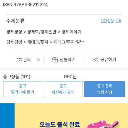
ISBN 9788935212224
주제분류
신간알림 신청
경제경영
>
경제학/경제일반
>
경제이야기
경제경영
>
재테크/투자
>
재테크/투자 일반
선물하기
공유하기
중고상품 (191)
990원
중고
중고
중고 등록
알라딘에 팔기
회원에게 팔기
알림 신청