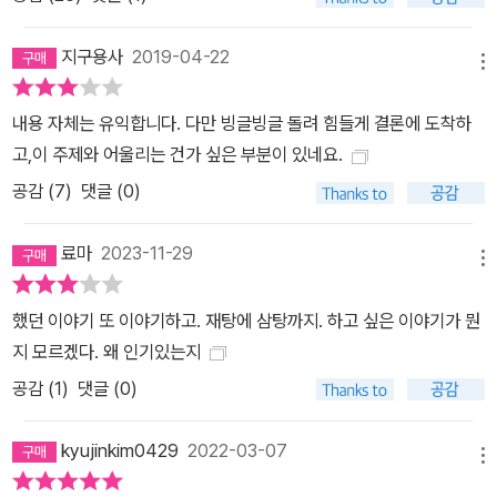
로 살펴본 돈에 대한 의사결정의 모든 것 댄 애리얼리와 제프 크라이
슬러는 이 책을 통해 우리의 시간을 잡아먹고 생활을 통제하는 돈과
지구용사
2019-04-22
관련된 선택 뒤에 숨겨진 복잡한 힘에 대해 알려준다. 그 힘들이 어떻
메뉴
게 작용하는지 알게 된다면 돈 문제와 관련된 우리의 선택이 조금은
내용 자체는 유익합니다. 다만 빙글빙글 돌려 힘들게 결론에 도착하
더 나아질 것이다. 또한 돈이 생각에 미치는 강력한 영향력을 제대로
고,이 주제와 어울리는 건가 싶은 부분이 있네요.
이해함으로써 돈과 상관없는 분야의 의사결정도 더 잘할 수 있게 될
공감 (
7
)
댓글 (0)
것이다. 왜냐하면 돈과 관련된 결정은 단지 돈이 아니라 그 이상의 어
떤 것에 대한 결정이기 때문이다. 돈이라는 영역에서 우리의 실체를
료마
2023-11-29
형성하는 힘은 우리 삶의 중요한 부분을 평가하는 방식에도 영향을
메뉴
미치게 된다. 예를 들면 “시간을 어떻게 쓸 것인가”, “경력관리를 어
떻게 할 것인가”, “다른 사람을 어떻게 포용할 것인가”, “인간관계를
했던 이야기 또 이야기하고. 재탕에 삼탕까지. 하고 싶은 이야기가 뭔
어떻게 보다 나은 방향으로 발전시킬 것인가”, “자기 자신을 어떻게
지 모르겠다. 왜 인기있는지
행복하게 만들 것인가”, “궁극적으로 내 주변의 세상을 어떻게 이해할
공감 (
1
)
댓글 (0)
것인가” 등등을 고민하고 지출로서 자신의 생각을 표현하게 되는 것
이다. 그래서 돈 쓰기의 문제는 비단 돈에 대한 이야기만이 아니게 된
kyujinkim0429
2022-03-07
메뉴
다. 우리가 세상을 어떻게 바라보며 무엇을 중요하게 생각하며 어디