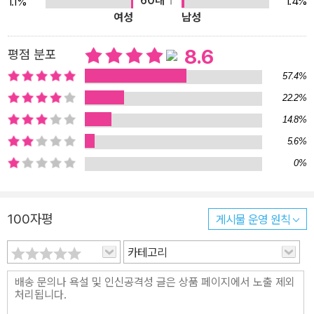
60대
1.4%
1.1%
때문이다. • 우리는 기회비용을 무시한다 : 지금 무엇인가를 구매한다
여성
남성
면 그 대가로 희생하는 것이 무엇인지 늘 염두에 둬야 한다. • 우리는
모든 것이 상대적임을 망각한다 : 세일 상품을 살 때는 그 상품의 정가
8.6
평점 분포
를 고려 대상으로 삼지 말아야 한다. • 우리는 서로 연결된 것을 구분
57.4%
하고 격리한다 : 1달러는 1달러일 뿐임을 염두에 두고 소비해야 한다.
22.2%
그 돈이 어디에서 나왔는지는 중요하지 않다. • 우리는 고통을 회피한
14.8%
다 : 신용카드는 우리가 돈을 지불하는 고통을 잊게 해줌으로써 지출
을 늘린다. 이 점을 명심하라. • 우리는 자기 자신을 믿는다 : 다른 부
5.6%
분은 몰라도 지출과 관련된 문제에서는 자신의 오랜 습관에 대해 의
0%
문을 품어야 한다. • 우리는 자기가 가진 것의 가치를 과대평가한다 :
우리는 어떤 것을 일단 소유하고 나면 그 가치를 실제보다 높게 평가
100자평
게시물 운영 원칙
해 좀처럼 포기하지 않으려고 하고, 판매자는 이를 악용해 우리에게
상품을 판다. • 우리는 공정함과 노력에 대해서 염려한다 : 어떤 것의
카테고리
가격이 공정하게 책정됐는지 어떤지 따지는 일에 휘말리지 마라. 그
대신 자신에게 가치 있는 것이 무엇인지 생각하라. • 우리는 언어와
제의의 마법을 믿는다 : 노력과 관련된 타당성 없는 어림짐작은 경계