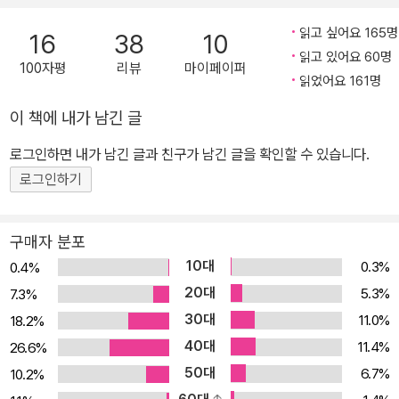
와 관련해서 사람들이 금과옥조로 여기는 개인적인 여러 믿음들의 허
구를 파헤치면서, 돈 문제와 관련해서 보다 나은 선택을 할 수 있도록
읽고 싶어요 165명
16
38
10
우리 인간이 가진 본능들을 극복할 방법들을 설명해준다. “왜 우리는
읽고 있어요 60명
100자평
리뷰
마이페이퍼
물건을 사고 나서 늘 후회할까?” : 가치와 무관하게 돈을 쓰지 않기
읽었어요 161명
위해 꼭 알아야 할 10가지 √ 신용카드로 상품을 사는 것과 현금으로
이 책에 내가 남긴 글
상품을 사는 것, 어느 쪽이 돈을 더 아낄 수 있을까? √ 2분 만에 잠긴
로그인하면 내가 남긴 글과 친구가 남긴 글을 확인할 수 있습니다.
문을 따주는 열쇠 수리공, 1시간 만에 잠긴 문을 따주는 열쇠 수리공,
누구에게 수고비를 지불하는 것이 더 합리적인가? √ 동네 편의점에
로그인하기
서는 1000원짜리 물도 사기 꺼려하면서 여행지에서는 4000원짜리
생수를 거리낌 없이 사는 사람들의 심리는? 우리는 사실 이 질문에
구매자 분포
대한 답을 알고 있다. 그렇다면 왜 사람들은 답을 알면서도 신용카드
10대
0.3%
0.4%
로 물건을 사고, 시간을 낭비하게 만든 사람에게 주는 수고비는 안 아
20대
5.3%
7.3%
까워하면서 2분 만에 문을 고쳐준 사람에게 지불하는 수고비는 아까
30대
11.0%
18.2%
워하는 걸까? 도대체 왜 그렇게 물 값도 아까워했던 사람이 여름휴가
40대
11.4%
26.6%
지에서는 아무 생각 없이 비싼 음식과 음료를 사먹는 걸까? 이처럼
50대
6.7%
10.2%
우리는 누구나 돈을 쓸 때 실수를 한다. 바로 다음과 같은 생각을 하기