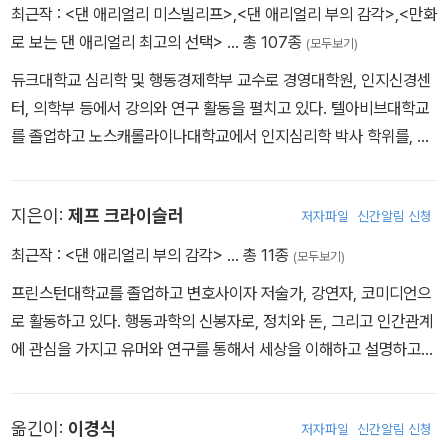
최근작 :
<댄 애리얼리 미스빌리프>
,
<댄 애리얼리 부의 감각>
,
<만화
로 보는 댄 애리얼리 최고의 선택>
… 총 107종
(모두보기)
듀크대학교 심리학 및 행동경제학부 교수로 경영대학원, 인지신경센
터, 의학부 등에서 강의와 연구 활동을 펼치고 있다. 텔아비브대학교
를 졸업하고 노스캐롤라이나대학교에서 인지심리학 박사 학위를, 듀
크대학교에서 경영학 박사 학위를 받았다. 듀크대학교 내에 있는 ‘고
급통찰센터The Center for Advanced Hindsight’를 설립해 운영
지은이:
제프 크라이슬러
저자파일
신간알림 신청
하고 있기도 하다. 그의 다양한 연구 업적은 <뉴욕타임스> <월스트
리트저널> <워싱턴포스트> <보스턴글로브> 등 유수의 매체에 소개
최근작 :
<댄 애리얼리 부의 감각>
… 총 11종
(모두보기)
되어 큰 반향을 일으켰다. 행동경제학 분야의 세계적 권위자인 그는
프린스턴대학교를 졸업하고 변호사이자 저술가, 강연자, 코미디언으
“인간은 비합리적이지만 그 행동 패턴을 예측할 수 있다”는 주장을
로 활동하고 있다. 행동과학의 신봉자로, 정치와 돈, 그리고 인간관계
기발한 실험들로 입증해 보이며 ‘경제학계의 코페르니쿠스’라는 별명
에 관심을 가지고 유머와 연구를 통해서 세상을 이해하고 설명하고
까지 얻었다. 경제 주체는 늘 합리적인 존재라는 기존 경제학의 근본
바꾸려고 노력하고 있다.
전제를 정면에서 반박했기 때문이다. 이런 자신의 주장을 다양하고
기발한 실험을 통해 보여준 첫 책《상식 밖의 경제학》은 행동경제학의
옮긴이:
이경식
저자파일
신간알림 신청
새로운 열풍을 불러일으키며 세계적인 베스트셀러가 됐다. 인간의 비