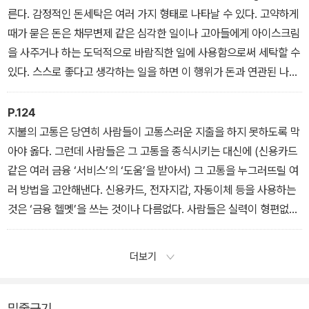
택한다. JC페니 고객들이 어떤 상품에 내재된 절대적인 가치를 힘들
른다. 감정적인 돈세탁은 여러 가지 형태로 나타날 수 있다. 고약하게
게 노력해서 알아내기보다는 손쉬운 경로를 선택하는 것과 마찬가지
때가 묻은 돈은 채무변제 같은 심각한 일이나 고아들에게 아이스크림
다. _ <04_모든 것은 상대적이다>
을 사주거나 하는 도덕적으로 바람직한 일에 사용함으로써 세탁할 수
있다. 스스로 좋다고 생각하는 일을 하면 이 행위가 돈과 연관된 나쁜
감정을 씻어주고, 따라서 나머지 돈을 자유롭게 쓸 수 있게 된다. 이런
유형의 감정적 돈세탁은 누가 봐도 이성적이지 않지만, 사람들을 기
P.124
분 좋게 만들어주는 것만은 분명하다. 이는 사람들이 여러 가지 상황
지불의 고통은 당연히 사람들이 고통스러운 지출을 하지 못하도록 막
에서 돈을 지출하는 방식을 상당히 정확하게 진술해준다. 사람들은
아야 옳다. 그런데 사람들은 그 고통을 종식시키는 대신에 (신용카드
이치에 맞는 방식이 아니라 기분이 좋게 느껴지는 방식으로 지출한다
같은 여러 금융 ‘서비스’의 ‘도움’을 받아서) 그 고통을 누그러뜨릴 여
(이는 인생 대부분의 것들을 처리하는 방식에도 적용될 수 있지 않을
러 방법을 고안해낸다. 신용카드, 전자지갑, 자동이체 등을 사용하는
까 싶다. 그러나 이 책이 철학을 다루는 것도 아니고 심리적인 치유를
것은 ‘금융 헬멧’을 쓰는 것이나 다름없다. 사람들은 실력이 형편없는
다루는 것도 아니므로 여기에 대해서는 더 언급하지 않겠다). _ <05_
의사와 마찬가지로 고통이라는 증상을 치료하긴 하지만 그 증상의 근
돈은 대체 가능하다>
본 원인인 지불을 치료하지는 않는다. 바로 이것이 지출과 관련해서
더보기
스스로 내리는 의사결정을 평가하는 방식에 영향을 주는 가장 큰 실
수다. _ <06_고통을 회피하려는 습관>
밑줄긋기