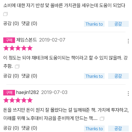
에 중점을 둘 것인가에 대한 하나의 잣대가 된다. 나의 가치관과 상대
소비에 대한 자기 반성 맟 올바른 가치관을 세우는데 도움이 되었다
의 가치관을 알 수 있게 되는 기준이자, 이 세계를 살아가는 방식을 표
시해주는 가장 중요한 도구, 그것이 바로 댄 애리얼리가 말하는 ‘돈’이
공감 (
0
)
댓글 (0)
다. 그렇기 때문에 우리는 돈을 쓰기 전에 다시 한 번 진지하게 생각해
봐야 한다. 여기에 돈을 지출하는 것이 옳은 선택인가? 아니면 그저
제임스본드
2019-02-07
낭비에 지나지 않을 것인가? 최고의 행동경제학자와 위트 있는 행동
메뉴
과학 신봉자가 함께 저술한 이 책은 우리가 인생에서 ‘돈’을 제대로 쓰
이 정도는 되야 재테크에 도움이되는 책이라고 할 수 있지 않을까. 강
기 위한 ‘부의 감각’을 키우는 데 가장 좋은 도구가 되어줄 것이다.
추함.
공감 (
0
)
댓글 (0)
haejin1282
2019-07-03
메뉴
돈을 쓰지만 돈이 뭔지 잘 몰랐다는 걸 일깨워준 책. 가치에 투자하고,
미래를 위해 노후대비 자금을 준비하게 만드는 책....
공감 (
0
)
댓글 (0)