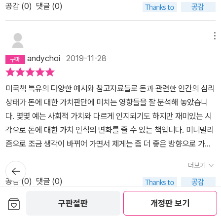
서 직접 저금하도록)만원이 있으면 천원. 5만원이 있음 5천원.부담감
공감 (
0
)
댓글 (0)
이 없다.나머지 돈은 다 알아서 하라 그런다. 그러면 아이들이 자기가
가진 돈에서 5프로. 10프로 떼어내어 스스로 돈관리를 하더라. 그래
메뉴
야 돈쓸때 마음이 편하다나.^^ . ..막내의 씨앗통장은 증권사 cma통
andychoi
2019-11-28
장. 이율이 은행보다 높고 안전. 신한금융투자의 10년전 이름은 굿모
닝신한증권^^____________________________.💵💲부의 감각을 키우
미국책 특유의 다양한 예시와 참고자료들로 돈과 관련한 인간의 심리
려면 돈을 묻고 잊는게 필수조건💲💵💵 ________________________
상태가 돈에 대한 가치판단에 미치는 영향들을 잘 분석해 놓았습니
______________
다. 몇몇 예는 사회적 가치와 다르게 인지되기도 하지만 재미있는 시
각으로 돈에 대한 가치 인식의 변화를 줄 수 있는 책입니다. 미니멀리
즘으로 조금 생각이 바뀌어 가면서 제게는 좀 더 좋은 방향으로 가치
인식에 대한 사고가 바뀌어서 좋았습니다. 돈에 대한 가치 인식의 변
더보기
뒤로가
화가 필요한 분들에게 추천합니다.
기
공감 (
0
)
댓글 (0)
보관함담기
구판절판
개정판 보기
메뉴