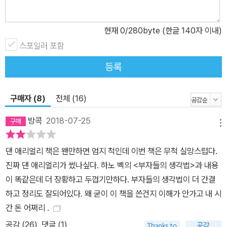
해야 한다. 현란한 말솜씨에 우리가 돈을 지불해야 할 이유는 없다. •
우리는 기대치를 과대평가한다 : 다른 사람이 나를 조작하지 않도록
현재
0
/280byte (한글 140자 이내)
늘 객관적으로 생각해보는 연습을 해야 한다. • 우리는 돈을 지나치게
강조한다 : 가격은 가치를 표시하는 속성 가운데 하나이지 유일한 속
스포일러 포함
성은 아니다. 의사결정 시 가격은 단지 숫자일 뿐임을 명심하라. 중요
등록
한 것은 돈에 대해 더 많이 생각한다고 해서 더 좋은 결정을 내릴 수
있는 것은 아니라는 사실이다. 반대로 돈에 대해 많이 생각할수록 사
구매자 (8)
전체 (16)
람들은 더 잘못된 선택을 내린다. 해결해야 할 돈 문제가 머릿속을 장
악해버리면 사람들은 어떤 유형의 문제이든 간에 상대적으로 더 못
방콕
2018-07-25
메뉴
푼다. 이는 다양한 실험 결과로도 이미 증명되었다. 결국 가치 판단에
실패한 사람들은 잘못된 선택을 하게 되고 돈을 쓰고 나서 늘 후회하
댄 애리얼리 책은 왠만하면 엄지 척인데 이번 책은 무척 실망스럽다.
게 된다. 사람들은 생각처럼 이성적이지 않다. 그리고 어떤 다른 사람
진짜 댄 애리얼리가 썼나싶다. 하노 벡의 <부자들의 생각법>과 내용
들은 바로 이 점을 의식하고 온갖 기묘한 정신적 속임수를 동원해 우
이 똑같은데 더 장황하고 두껍기만하다. 부자들의 생각법이 더 간결
리의 지갑을 털어간다. 이 책은 바로 돈과 관련된 의사결정을 내릴 때
하고 정리도 잘되어있다. 왜 굳이 이 책을 쓴건지 이해가 안가고 내 시
잘못된 곳으로 유도하는 힘에 대한 이야기를 하고 있다. “더 나은 인
간 돈 어쩌리 .
생을 원한다면 ‘돈’ 쓰기 전에 먼저 제대로 생각하라” : 행동경제학으
공감 (
26
)
댓글 (1)