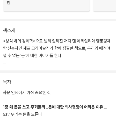
합
책소개
<상식 밖의 경제학>으로 널리 알려진 저자 댄 애리얼리와 행동경제
학 신봉자인 제프 크라이슬러가 함께 집필한 책으로, 우리와 떼려야
뗄 수 없는 '돈'에 대한 이야기를 한다.
신용카드로 고통이 없는 지출을 유도하는 온갖 유혹부터 가계 예산
편성에 숨어 있는 여러가지 함정들과 휴일 특판, 그리고 일단 쓰고 추
목차
후에 지불을 유도하는 판매 방식까지 일상의 돈과 관련된 온갖 주제
들을 광범위하게 다룸으로써 사람들의 지출습관이 어떤 식으로 과소
서문
인생에서 가장 중요한 것
비를 이끌게 만드는지 알려준다.
1장 왜 돈을 쓰고 후회할까 _돈에 대한 의사결정이 어려운 이유
아울러 우리에게 불리한 방향으로 작동하는 감정의 여러 힘들의 정체
01 / 우리는 돈을 모른다