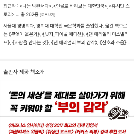
최근작 :
<나는 박완서다>
,
<인물로 바라보는 대한민국>
,
<유시민 스
이성이 갖는 긍정적 영향에 주목하고 이를 합리적으로 활용하는 방법
토리>
… 총 262종
을 제시한 《경제 심리학》 역시 <뉴욕타임스> 베스트셀러에 오르며
(모두보기)
극찬을 받았다. 이 외에도 인간의 부정행위가 경제성이 아닌 도덕성
서울대 경영학과, 경희대 대학원 국문학과를 졸업했다. 옮긴 책으로
에 의해 좌우된다는 사실을 밝힌 《거짓말하는 착한 사람들》과 사람들
는 《무엇이 옳은가》, 《넛지_파이널 에디션》, 《댄 애리얼리 미스빌리
의 비합리적인 소비 심리를 다룬 《댄 애리얼리 부의 감각》을 통해 우
프》, 《사람을 안다는 것》, 《댄 애리얼리 부의 감각》, 《신호와 소음》,
리가 마주치게 되는 다양한 일상의 문제들을 행동경제학으로 풀어가
《안데르센 자서전》, 《카사노바 자서전》, 《태평양 전쟁》 등 150여 권
며 전 세계의 독자들과 만나고 있다.
이 있다. 저서로는 에세이집 《인물로 바라보는 대한민국》, 《치맥과
양아치》, 《1960년생 이경식》, 《청춘아 세상을 욕해라》, 《대한민국
출판사 제공 책소개
깡통경제학》, 《미쳐서 살고 정신 들어 죽다》, 《나는 아버지다》, 소설
《상인의 전쟁》, 평전 《나는 박완서다》, 《유시민 스토리》, 《이건희 스
토리》 등이 있고, 영화 〈개 같은 날의 오후〉, 〈나에게 오라〉, TV 드라
마 〈선감도〉, 연극 〈동팔이의 꿈〉, 〈춤추는 시간여행〉, 오페라 〈가락국
기〉, 음악극 〈6월의 노래, 다시 광장에서〉 등의 대본을 썼다.