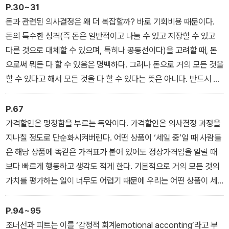
이 싸운다. 더구나 돈을 더 많이, 더 자주 그리고 더 자유롭게 지출하
P.30~31
라고 강요하는 외부의 힘을 상대로도 끊임없이 싸운다. 우리가 진정
돈과 관련된 의사결정은 왜 더 복잡할까? 바로 기회비용 때문이다.
한 가치를 잘못 평가하기를 바라는 수많은 힘이 있다. 그들 입장에서
돈의 특수한 성격(즉 돈은 일반적이고 나눌 수 있고 저장할 수 있고
는 우리가 비이성적으로 돈을 써야 자기들에게 이득이 되기 때문이
다른 것으로 대체할 수 있으며, 특히나 공동선이다)을 고려할 때, 돈
다. 우리가 직면한 이런 어려운 상황을 염두에 둔다면, 모든 사람이 수
으로써 뭐든 다 할 수 있음은 명백하다. 그러나 돈으로 거의 모든 것을
십억 달러짜리 초호화 아파트에서 수천 달러나 하는 '보틀(병) 속에
할 수 있다고 해서 모든 것을 다 할 수 있다는 뜻은 아니다. 반드시 선
들어 있는 요틀'을 마시면서 어슬렁거리지 않는 것이 오히려 놀라운
택을 해야 하며, 그렇기 때문에 뭔가를 희생할 수밖에 없다. 즉, 어떤
일이다.
것을 하지 않을지 선택해야 한다는 말이다. 이는 의식하든 의식하지
P.67
않든 간에 돈을 사용할 때마다 우리가 분명히 기회비용을 생각한다는
가격할인은 멍청함을 부르는 독약이다. 가격할인은 의사결정 과정을
뜻이다. _ <02_돈이란 무엇인가>
지나칠 정도로 단순화시켜버린다. 어떤 상품이 ‘세일 중’일 때 사람들
은 해당 상품에 똑같은 가격표가 붙어 있어도 정상가격임을 알릴 때
보다 빠르게 행동하고 생각도 적게 한다. 기본적으로 거의 모든 것의
가치를 평가하는 일이 너무도 어렵기 때문에 우리는 어떤 상품이 세
일 중이라고 하면(즉, 상대적인 가치평가 결과를 받아들 때) 손쉬운
길을 선택해서 그 세일 가격을 바탕으로 의사결정을 내린다. 여러 가
P.94~95
지 선택지가 있다면 우리는 상대적으로 저항이 가장 적은 경로를 선
조너선과 피트는 이를 ‘감정적 회계emotional acconting’라고 부