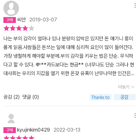
대평가함. 사람들은 지식과 숙련된 기술에 대한 댓가로 돈을 지불하
메뉴
지는 않음 (금액지불의 기준은 노력의 외양) 공정함은 노력의 함수로
씨안
2019-03-07
투명성을 통해 드러남6) 언어가 소비경험을 되살려 가치를 높인다7)
기대치가 상품의 가치를 높이거나 낮춘다8) 객관적으로 평가할 수 있
나는 부의 감각이 얼마나 있나 분량의 압박은 있지만 돈 얘기니 흥미
고 측정할 수 있는 지불만을 가지고 상품을 비교평가한다돈을 벌때
롭게 읽음.사람들은 돈쓰는 일에 대해 심리적 요인이 많이 들어간다.
는, 다른 이득을 착취하거나 손해보게 해서 벌지말고 나와 사회 모두
가장 냉철하게 해야할 부분에.부의 감각을 키우는 법은 단순. 무식하
이득이 되도록 유익하게 버는 방향으로 벌어야 한다
다고 할 수 있다. 💸**카드보다는 현금** (너무나도 단순 그러나 현
대사회는 우리의 지갑을 열기 위한 온갖 유혹이 난무나약한 인간은
아무리 똑똑한 인간이라도소비는 멍청하게 하기 쉽다고 함.) -내가
더보기
살림하며 돈을 제일 적게 쓴 해는 캐나다에서 1년살며 체크카드와 현
공감 (
2
)
댓글 (0)
금만 쓸 때.궁핍하게 산 것도 아니고 문화생활도 하고 외식도 하고 커
피도 마시고 할 거 다했는데도 돈이 크게 줄어들지 않는것보고 신기
했다.돈을 쓰는 순간 돈이 줄어드는게 보이니 (지불의고통)즉흥적인
메뉴
소비를 안하는게 주요인. ....💸**필요한 것을 사는데 집중, 공짜도
kyujinkim0429
2022-03-13
가격이다**- 매우 공감. 1+1, 2만 7천원쯤 사서 계산할때 3만원 채