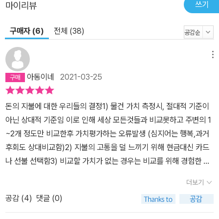
쓰기
마이리뷰
구매자 (6)
전체 (38)
메뉴
아동이네
2021-03-25
돈의 지불에 대한 우리들의 결정1) 물건 가치 측정시, 절대적 기준이
아닌 상대적 기준임 이로 인해 세상 모든것들과 비교못하고 주변의 1
~2개 정도만 비교한후 가치평가하는 오류발생 (심지어는 행복,과거
후회도 상대비교함)2) 지불의 고통을 덜 느끼기 위해 현금대신 카드
나 선불 선택함3) 비교할 가치가 없는 경우는 비교를 위해 경험한 적
이 있는 기준을 세워 비교함(앵커링효과, 확증편향) 허나 앵커링된 가
더보기
치는 주관적이고 오류많고 자기기만4) 소유한것의 가치를 과대 평가
공감 (
4
)
댓글 (0)
함(소유효과) 이는 매몰 비용을 과대해석하기 때문임 (자신이 영원히
짊어지고 가야하기 때문, 마치 꿈같음)5) 공정함과 노력에 대하여 과