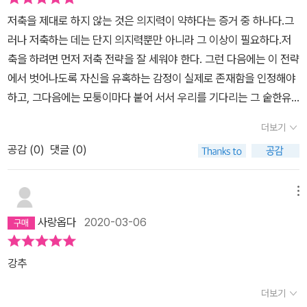
우면 상품권 준다. 이런것들.내가 지출하는 돈에 집중하는걸 흐리게
저축을 제대로 하지 않는 것은 의지력이 약하다는 증거 중 하나다.그
한다.이윤을 남겨야하는 기업이 어떤 곳인데 우리한테 공짜를 주겠는
러나 저축하는 데는 단지 의지력뿐만 아니라 그 이상이 필요하다.저
가.필요한 것을 필요한 때에 사는게 부의 감각을 키우는 것~하면 ~가
축을 하려면 먼저 저축 전략을 잘 세워야 한다. 그런 다음에는 이 전략
공짜. 결국 ~를 사야된다. 지금 필요없는데도 공짜로 받는것 때문에
에서 벗어나도록 자신을 유혹하는 감정이 실제로 존재함을 인정해야
뭔가를 한다는 자체가 부의 감각과는 멀어짐 ..💸*돈은 돈일뿐 -💸
하고, 그다음에는 모퉁이마다 붙어 서서 우리를 기다리는 그 숱한유
💸💸100달러짜리 셔츠가 세일해서 60달러에 샀다고 좋아할 필요
혹을 이겨내겠다는 의지력을 겉으로 드러내야 한다.- P328
가 있나?40달러가 내 주머니에 들어온것도 아닌데.내 지출 60달러
더보기
에 집중.그래서 백화점이 첨부터 60달러에 못팜. 100달러로 책정하
공감 (
0
)
댓글 (0)
고 60달러로 세일해야 팔림.복권.유산. 보너스 같은 것을 특별하다고
구분하지 마라: 돈을 물쓰듯 쓸 가능성 큼.________________________
메뉴
_________________💲💲<아이들의 부의 감각 키우기>💲💲 내경우
용돈 관리에서 딱 하나만 실천하게 한다.아이들 이름으로 씨앗통장(1
사랑옵다
2020-03-06
0프로통장)을 만든다. 카드. 인터넷뱅킹 안되고 only 통장만.이통장
만 내가 관리.잊고있다 20년후에 준다.돈이 생기면 금액의 10프로는
강추
무조건 저축.그걸로 이다음에 정말 하고 싶은걸 할 수 있는 종잣돈이
더보기
되도록 씨앗처럼 묻는다. (저금통에 넣고 한달에 한번은 꼭 은행에 가