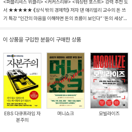
<퍼블리셔스 위클리> <커커스리뷰> <워싱턴 포스트> 강력 추천 도
서 ★★★★★ 《상식 밖의 경제학》 저자 댄 애리얼리 교수의 돈 쓰
기 특강 “인간의 마음을 이해하면 돈의 흐름이 보인다” ‘돈의 세상’을
제대로 살아가기 위해 꼭 키워야 할 부의 감각 사람들은 5만 원짜리
운동화를 살 때 1만 원을 아끼기 위해 차로 20분 거리에 있는 할인점
이 상품을 구입한 분들이 구매한 상품
으로 달려간다. 하지만 100만 원짜리 가구를 살 때 1만 원을 아끼기
위해서는 10분 거리에 있는 다른 가게로도 가지 않는다. 어차피 할인
되는 가격은 똑같이 1만 원인데 말이다. 왜일까? 우리는 돈을 숫자로,
가치로 그리고 일정한 양의 금액으로 생각한다. 그러나 결국 우리가
돈을 쓸 때는 이성보다 감정을 앞세운다. 감정은 돈과 관련된 행동을
유도하는 데 결정적인 역할을 하며, 우리가 저축을 하려 하고 어떤 것
의 가치를 측정하려 하고 또 책임성 있게 지출하려 할 때 최악의 적이
되어 자주 우리를 방해한다. 베스트셀러 작가이자 행동경제학자인 댄
애리얼리와 코미디언이자 저술가인 제프 크라이슬러는 신간《댄 애리
EBS 다큐프라임 자
머니쇼크
모빌라이즈
얼리 부의 감각》에서 인간의 두뇌와 돈 사이의 위태로운 관계에 대한
본주의
가장 기본적인 여러 가정들에 의문을 제기하고 있다. 그리고 돈 문제