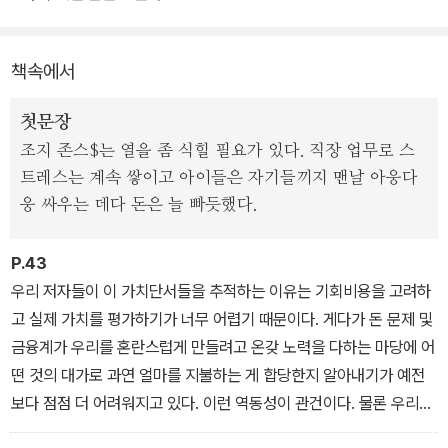
를 드러내면서 이런 것들에 어떻게 대응할지 알려준다. 누구나 한번
쯤은 겪어봤음 직한 다양한 의사결정의 사례와 그 속에 숨어있는 비
책속에서
이성적인 행동들을 살펴보고 우리가 왜 그런 행동을 했는지에 대한
근거를 인간의 심리를 기반으로 해석해준다.
첫문장
조지 존스$는 열을 좀 식힐 필요가 있다. 직장 업무로 스
「비즈니스 인사이더」 선정 2017년 최고의 경제경영서이자 「커커스
트레스는 계속 쌓이고 아이들은 자기들끼지 맨날 아웅다
리뷰」, 「월스트리트 저널」, 「퍼블리셔스 위클리」 추천도서로 해외에서
웅 싸우는 데다 돈은 늘 빠듯했다.
많은 서평을 받은 책으로 이번에 한국 독자들에게 선보이게 되었다.
P.43
우리 저자들이 이 가치단서들을 추적하는 이유는 기회비용을 고려하
고 실제 가치를 평가하기가 너무 어렵기 때문이다. 게다가 돈 문제 및
금융계가 우리를 혼란스럽게 만들려고 온갖 노력을 다하는 마당에 어
떤 것의 대가로 과연 얼마를 지불하는 게 합당한지 알아내기가 예전
보다 점점 더 어려워지고 있다. 이런 역동성이 관건이다. 물론 우리는
돈의 복잡한 특성과 기회비용을 고려하지 않는 태도를 상대로 끊임없