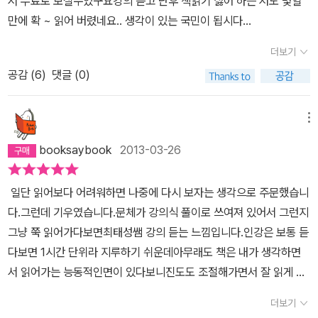
서 무료로 보실수있구요강의 듣고 난후 책읽기 싫어 하는 저도 몇일
만에 확 ~ 읽어 버렸네요.. 생각이 있는 국민이 됩시다...
더보기
공감 (
6
)
댓글 (0)
메뉴
booksaybook
2013-03-26
일단 읽어보다 어려워하면 나중에 다시 보자는 생각으로 주문했습니
다.그런데 기우였습니다.문체가 강의식 풀이로 쓰여져 있어서 그런지
그냥 쭉 읽어가다보면최태성쌤 강의 듣는 느낌입니다.인강은 보통 듣
다보면 1시간 단위라 지루하기 쉬운데아무래도 책은 내가 생각하면
서 읽어가는 능동적인면이 있다보니진도도 조절해가면서 잘 읽게 되
네요.샘이 직접 쓴 칠판 판서가지 곁들여져 있어서 더욱 이해가 잘 되
더보기
구요.모처럼 좋은 교재 만나서 만족스러웠습니다.다른 과목도 이런