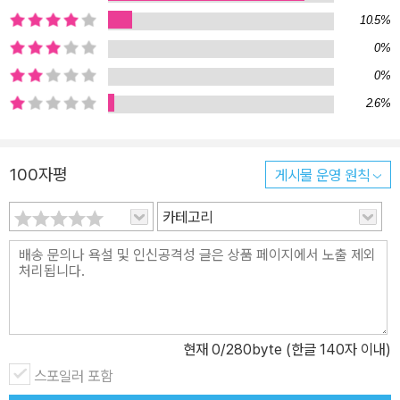
가장 큰 특징은 먼저 역사 시기를 큰 덩어리로 나눈 다음, 개별 사안들
10.5%
을 들여다보고 있다는 것이다. 해당 사안이 어느 시기에 위치해 있는
0%
지, 어떤 흐름으로 이어지고 있는지를 파악하고 있어야만 한국사를
0%
총체적으로 이해할 수 있다. 이를 위해 저자는 입체적인 판서를 궁리
2.6%
해냈다. ‘판서의 본좌’ ‘판서의 지존’이라는 별명답게, 저자의 판서를
보면 한국사를 ‘한눈에 사로잡을’ 수 있다. 이 책은 부분 판서를 통해
읽고 있는 내용의 이해를 돕고, 한 장이 끝날 때마다 전체 판서를 실어
100자평
게시물 운영 원칙
공부한 내용을 일목요연하게 정리할 수 있게 해준다. 그야말로 머리
카테고리
에 쏙쏙 들어올 수 있게끔 구성되어 있는 것이다. 또 하나의 특징은 풍
부한 이야기를 담고 있다는 것이다. 웃음과 슬픔이 교차되는 이야기
들을 통해 역사적 사실과 지금의 현실을 자연스럽게 연결해내도록 도
와준다. 그래서 처음부터 끝까지 아주 박진감 넘치게 읽어낼 수 있고,
다 읽은 뒤에는 내용들이 선명한 이미지로 각인되어 있어 저절로 기
억되는 효과를 발휘한다. 수능에서 공무원시험까지! 수험생들이 극찬
현재
0
/280byte (한글 140자 이내)
한 명강의, 큰별쌤의 뜨거운 역사수업! 국사는 항상 어렵고 골치 아픈
스포일러 포함
과목이었는데 최태성 선생님 강의를 듣고 있으면 어느새 머릿속에 시