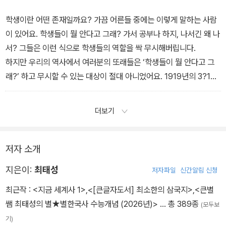
에요.
사고판다며? 앞으로 일본 애들 자주 보겠네? 아마 이 정도로 생각했
왜 이런 차이가 나타날까요? 이유는 간단합니다. 삼국시대는 아직 불
을 겁니다.
학생이란 어떤 존재일까요? 가끔 어른들 중에는 이렇게 말하는 사람
교가 대중화되기 전이에요. 사람들이 외래종교인 불교에 대해 막연히
강화도조약의 첫 출발은 조금 문을 연 것뿐이었습니다. 부산, 원산, 인
이 있어요. 학생들이 뭘 안다고 그래? 가서 공부나 하지, 나서긴 왜 나
두려워하고 있는 상황입니다. 이런 판국에 석굴암 본존불 같은 엄숙
천, 이 세 군데의 문을 빠끔 열어준 것뿐이었죠. 하지만 그 결과는 뭐
서? 그들은 이런 식으로 학생들의 역할을 싹 무시해버립니다.
한 부처님을 갖다 놓았다고 생각해보세요. 불교? 사람들은 절대 안
였습니까? 이 땅이 식민지가 되는 거였습니다. 결과론적으로 이야기
하지만 우리의 역사에서 여러분의 또래들은 ‘학생들이 뭘 안다고 그
믿습니다. 믿게 하려면 친근감을 줘야 해요. 그래서 불상이 웃고 있는
한다면 이 강화도조약으로 말미암아 우리나라가 식민지가 되었다는
래?’ 하고 무시할 수 있는 대상이 절대 아니었어요. 1919년의 3?1운
겁니다. 웃으면서 안녕! 하고 인사를 건네고 있는 거예요. 그러니까 미
얘깁니다. 위정자들의 일인 줄로만 알았던 그 조약이, 자신과는 직접
동 때도, 1920년대의 6?10만세운동과 광주학생항일운동 때도, 그리
소 짓는 불상은 무조건 삼국시대의 것이라 보면 돼요. 아셨죠?
적인 상관이 없는 줄로만 알았던 그 조약이 나라의 운명을 송두리째
고 뒷날 1950년의 4?19혁명 때도 학생들은 어엿한 역사의 거인이
더보기
_‘14 고대의 문화, 과학과 예술’ 중에서(전근대편)
바꿔놓고 만 것입니다.
었습니다. 1920년대에 이 땅의 많은 지식인들이 친일과 변절의 길로
지금 우리나라는 세계 각국과 FTA를 체결하고 있습니다. 자, 세상이
빠져들고 있을 때, 학생들은 가슴속에서 불타오르는 뜨거운 마음 하
이렇게 돌아가고 있는데 여러분은 어떻습니까? FTA에 관심을 가져
나로 거리로 뛰쳐나와 일제 타도를 외쳤습니다. 바로 여러분 또래였
저자 소개
본 적 있나요? FTA 조약에 어떤 내용이 들어 있는지 한 번쯤 읽어본
어요. 세상에서 둘째가라면 서러울 정도로 잔악하고 광포한 일제의
지은이:
최태성
저자파일
신간알림 신청
적 있나요? FTA가 우리의 경제와 사회에 어떤 파급 효과를 갖는지
식민지 통치에 맞서서 아니오! 라고 당당히 외쳤던 존재가 바로 여러
생각해본 적 있어요? 아마 대부분 없을 겁니다. FTA가 체결되면 농
분이었어요.
최근작 :
<지금 세계사 1>
,
<[큰글자도서] 최소한의 삼국지>
,
<큰별
민과 축산업자들이 좀 힘들어진다, 관세 없이 자동차를 수출할 수 있
학생이란 하늘을 마음껏 날아야 하는 독수리입니다. 자유를 찾아 마
쌤 최태성의 별★별한국사 수능개념 (2026년)>
… 총 389종
(모두보
다, 뭐 그 정도만 알고 있을 겁니다.
음껏 날갯짓할 수 있는 독수리여야 해요. 그러나 지금은 어떻습니까?
기)