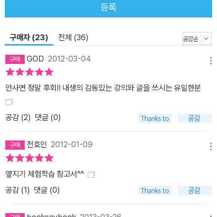
등록
대 흐름이 정리돼버리네요. 특히 선생님이 정리해주시는 판서, 정말
도움 됩니다!_아★★ 수능 때 다 맞음! 선생님이 말씀하신 거 정말 다
나옴!! 공부하는 1년 동안 독학생이라 너무 외롭고 힘들었지만, 힘들
구매자 (23)
전체 (36)
고 지칠 때마다 선생님 강의 보고 즐거웠고, 감동했고, 감사했어요!_
GOD
2012-03-04
장★★ 한국사능력검정시험 1급 합격, 감사합니다! 한국사능력검정
메뉴
시험 중에서 최고난도를 자랑하는 1급 시험지가 그렇게 쉽게 풀리는
안사면 정말 후회!! 내생의 감동있는 강의와 글을 쓰시는 유일한분
걸 보고 정말 놀랐습니다. 문제를 풀 때마다 선생님 판서가 눈에 어른
거렸어요!_홍★★ 큰별쌤 감사합니다. 공무원시험 합격했습니다! 올
공감 (
2
)
댓글 (0)
해 선생님 EBS 강의 듣고 이번에 5월 14일에 본 공무원시험에 합격
했어요!_김★★
전호인
2012-01-09
메뉴
옆지기 체험학습 참고서^^
공감 (
1
)
댓글 (0)
booksaybook
2013-03-26