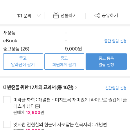
선물하기
공유하기
새상품
-
eBook
-
출간 알림 신청
중고상품 (26)
9,000원
중고
중고
중고 등록
알라딘에 팔기
회원에게 팔기
알림 신청
대반전을 위한 17세의 교과서 (총 16권)
신간알림 신청
미라클 화학 : 개념편 - 미치도록 재미있게! 라이브로 즐겁게! 클
래스가 남다른!
판매가
12,600
원
엣지쌤 전현실의 한눈에 사로잡는 한국지리 : 개념편