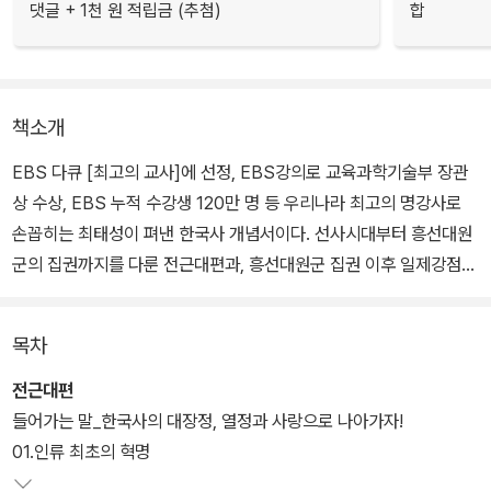
댓글 + 1천 원 적립금 (추첨)
합
책소개
EBS 다큐 [최고의 교사]에 선정, EBS강의로 교육과학기술부 장관
상 수상, EBS 누적 수강생 120만 명 등 우리나라 최고의 명강사로
손꼽히는 최태성이 펴낸 한국사 개념서이다. 선사시대부터 흥선대원
군의 집권까지를 다룬 전근대편과, 흥선대원군 집권 이후 일제강점기
와 현대사를 아우르는 근현대편을 통해 우리 선조들, 할아버지와 할
머니의 생생한 삶을 고스란히 느끼게 된다.
목차
해당 사안이 어느 시기에 위치해 있는지, 어떤 흐름으로 이어지고 있
전근대편
는지를 파악하고 있어야만 한국사를 총체적으로 이해할 수 있다. 이
들어가는 말_한국사의 대장정, 열정과 사랑으로 나아가자!
를 위해 저자는 입체적인 판서를 궁리해냈다. 이 책은 부분 판서를 통
01.인류 최초의 혁명
해 읽고 있는 내용의 이해를 돕고, 한 장이 끝날 때마다 전체 판서를