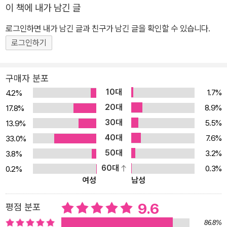
이 책에 내가 남긴 글
지 말라고 누누이 강조한다. 연도를 외워야만 풀 수 있는 문제는 단 하
나도 없다는 것이다. 한국사를 공부하는 가장 좋은 방법은 우리 안에
로그인하면 내가 남긴 글과 친구가 남긴 글을 확인할 수 있습니다.
들어 있는 역사의 유전자를 끄집어내는 것이다. 나의 삶 속에서 역사
로그인하기
를 발견하는 것이야말로 최상의 역사 공부법이다. 어떤 사안을 두고
“나라면 이 문제를 어떻게 해결할 것인가? 내가 볼 때는 이렇게 했어
구매자 분포
야 할 것 같은데, 왜 그때 그 사람들은 그렇게 했을까?” 이처럼 끊임
10대
1.7%
4.2%
없이 ‘WHY’라는 질문을 던져보는 태도가 필요하다. ‘WHY’를 묻는
20대
8.9%
17.8%
순간, 우리는 사실을 외우는 게 아니라 사람을 이해하게 된다. 그 순간
30대
5.5%
13.9%
부터 역사는 박제화된 역사가 아니라 피가 돌고 체온이 있는 살아 있
40대
는 역사가 된다. 저자는 한국사 공부는 ‘나’를 알아가는 아주 소중한
7.6%
33.0%
도구라고 강조한다. ‘나’라는 사람이 만들어지기까지 얼마나 많은 분
50대
3.2%
3.8%
들의 희생과 사랑이 있었는지 확인하게 되는 과정이 바로 역사이다.
60대
0.3%
0.2%
여성
남성
선사시대부터 흥선대원군의 집권까지를 다룬 전근대편과, 흥선대원
군 집권 이후 일제강점기와 현대사를 아우르는 근현대편을 통해 우리
9.6
평점 분포
선조들, 할아버지와 할머니의 생생한 삶을 고스란히 느끼게 된다. 12
0만 수험생의 한국사 고민을 단박에 해결해주는 시원한 책 이 책의
86.8%