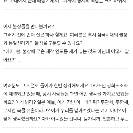
요. 고대에서 근대 태동기에 이르기까지 경제의 핵심은 크게 바뀌지
가 현실의 문제와 직결된다는 것, 꼭 명심하세요.
않습니다. 경제 전반을 아우르는 기본 개념이 거의 같다는 얘기예요.
_‘4고구려와 가야’ 중에서(전근대편)
전근대는 농업사회인 만큼 경제의 근간은 토지에서 비롯됩니다. 따라
서 토지제도와 수취제도만 이해하면 경제 공부의 기본 틀을 확실히
이제 불상들을 만나볼까요?
세울 수 있어요. 전혀 복잡할 게 없지만, 용어에 채이지 않기 위해선
그러기 전에 먼저 질문 하나 할게요. 여러분은 혹시 삼국시대의 불상
눈 부릅뜨고 따라오기 바랍니다.
과 통일신라기의 불상을 구분할 수 있나요?
_‘10 토지제도의 개념’ 중에서(전근대편)
“에이, 쌤. 불상에 무슨 제작 연도를 새겨 넣는 것도 아닌데 어떻게 알
아요?”
아니, 알 수 있습니다. 분위기가 다르거든요. 여러분이 잘 알고 있는
석굴암 본존불을 봅시다. 지금은 유리로 가려져 있지만, 언뜻 봐도 엄
숙함이 느껴지지요? 입을 굳게 다물고 눈도 뜬 듯 만 듯, 감히 범접하
여러분도 그 시절로 들어가 한번 생각해보세요. 1876년 강화도조약
기 어려운 표정을 짓고 있습니다. 석굴암 본존불은 그것이 만들어진
이 체결되고 있을 때, 당시 사람들은 과연 어떤 생각을 가지고 있었을
신라 중대의 분위기를 반영하고 있어요. 이 시기는 전제왕권이 강화
까요? 이거 봐라? 일본 애들, 이거 장난 아니네? 뭐? 무관세, 무항세,
되던 때입니다. 당시의 권위주의적인 분위기가 불상에 고스란히 담겨
무제한 곡물 유출이라고? 이거 우리를 말아먹겠다는 얘기 아냐? 이
있는 거예요. 반면에 서산의 마애삼존불이나 경주의 배리삼존불을 보
렇게 생각했을까요? 아마 아니었을 겁니다. 듣자니까, 일본하고 무슨
세요. 웃고 있습니다. 귀엽다고 할 정도로 친밀감이 느껴지는 불상이
무슨 조약 맺는다며? 일본 사람들이 들어와서 자기네 화폐로 물건을