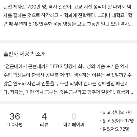
하지만 이래서는 우리가 역사를 제대로 공부했다고 말할 수 없습니
학생들은 자기가 독수리인지 잊어버렸습니다. 자기가 역사의 거인인
랜선 제자만 700만 명, 역사 길잡이! 고교 시절 성적이 잘 나와서 역
다. 강화도조약을 엄벙덤벙 체결한 결과가 어떤 것이었는지를 보았다
지 잊어버렸어요. 왜 그렇게 되었을까요? 닭장 속에 갇혀 있기 때문
사를 잘하는 것으로 착각하고 사학과에 진학했다. 그러나 대학교 1학
면, FTA도 그렇게 흐리멍덩하게 체결해서는 안 되겠다는 생각을 가
입니다. 어른들이 점수라는 모이를 던져주면 그것을 콕콕 찍어먹어야
년 때 우연히 5·18 민주화 운동 영상을 보고 그동안 알고 있던 역사적
져야 합니다.
합니다. 그러면 어른들이 칭찬하지요. 잘 받아먹는다고요. 그렇게 키
사실에 회의를 느끼게 되면서 다시 새로운 시선으로 역사를 공부하게
_‘4 조선, 세계 자본주의에 발을 담그다’ 중에서(근현대편)
워지니까 학생들은 자기가 독수리라는 사실을 잊어버리고, 닭으로 착
되었고, 그 후 지난 30년간 고등학교 역사 교사, 한국사 교과서 집필,
각하게 되었습니다.
TV 역사 프로그램 진행, 역사 강연 등의 활동을 하며 ‘역사란 무엇인
출판사 제공 책소개
근현대사는 그래서 배우는 거예요. 여러분이 닭장 속의 닭이 아니라,
가’라는 질문에 대한 답을 찾는 여정을 이어 왔다. 지금은 ‘역사란 사
닭장을 박차고 올라가 하늘을 마음껏 비상할 수 있는 독수리라는 사
“전근대에서 근현대까지” EBS 명강사 최태성의 가슴 뜨거운 역사
람을 만나는 인문학’임을 믿으며 과거의 시간과 사람에 대한 애정을
실을 알기 위해 배우는 겁니다. 여러분이 6?10만세운동과 광주학생
수업 학생들이 한국사 공부를 어렵게 생각하는 이유는 무엇일까? 수
가슴에 담고서 살아가고 있다. - 전 대광고등학교 교사 - 유튜브 채널
항일운동을 반드시 기억해야 하는 이유가 거기에 있어요.
많은 연도와 사건과 인물을 무조건 외워야 한다는 강박관념 때문이
‘최태성 1TV’, ‘최태성 2TV’, '최태성 초등TV' 무료 강의 진행 ? - 사
_‘24 학생은 독수리여라’ 중에서(근현대편)
다. 저자는, 이런 역사 공부는 죽은 공부라고 힘주어 말한다. 흐름과
랑의열매 고액 기부자 모임 ‘아너 소사이어티’ 회원 - 재외동포청 · 국
인과관계를 파악하지 못한 채 역사적 사실만을 암기하려 들면 힘은
방부유해발굴감식단 홍보대사 - KBS 〈역사저널 그날〉, tvN STOR
힘대로 들면서 기억에도 남지 않는다. 이는 매우 비효율적이며 파편
Y 〈벌거벗은 한국사〉, JTBC 〈역사 이야기꾼들〉 등 출연 - 2025 대
읽고 싶어요 7명
36
4
0
화된 학습 방식이다. 그렇다면 한국사 공부를 재미있고 머리에 쏙쏙
통령표창 수상
읽고 있어요 17명
100자평
리뷰
마이페이퍼
들어오게 할 수 있는 방법은 없을까? 무엇보다도 ‘우격다짐식 외우
읽었어요 72명
기’라는 강박관념부터 떨쳐버려야 한다. 저자는 절대로 연도를 외우