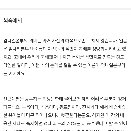
실어 공부한 내용을 일목요연하게 정리할 수 있게 해준다.
책속에서
또 하나의 특징은 풍부한 이야기를 담고 있다는 것이다. 웃음과 슬픔
이 교차되는 이야기들을 통해 역사적 사실과 지금의 현실을 자연스럽
게 연결해내도록 도와준다. 그래서 처음부터 끝까지 아주 박진감 넘
임나일본부의 의미는 과거 사실의 해석으로만 그치지 않습니다. 일본
치게 읽어낼 수 있고, 다 읽은 뒤에는 내용들이 선명한 이미지로 각인
은 임나일본부설을 통해 자신들의 식민지 지배를 정당화시키려고 했
되어 있어 저절로 기억되는 효과를 발휘한다.
지요. 고대에 우리가 지배했으니 지금 너희를 식민지로 만드는 것도
당연한 일이다, 이런 식의 논리를 펼칠 수 있는 이론이 임나일본부라
는 얘기예요.
그런데 여러분, 기술력의 발달이라는 관점에서 생각해보자고요. 청동
을 가진 사람이 이길까요, 철을 가진 사람이 이길까요? 게임이 안 되
잖아요. 당연히 철이 세지요. 당시 일본에서는 철을 만들지 못해요. 그
전근대편을 공부하는 학생들한테 물어보면 제일 어려운 부분이 경제
런 일본이 칠지도를 만들 만큼 철 세공 기술이 뛰어난 백제로부터 조
파트래요. 녹읍이다, 식읍이다, 관료전이다, 전시과다 해서 비슷비슷
공을 받았다? 역학관계로 보자면 말도 안 되는 얘기지요.
한 용어들이 마구 튀어나오니까 헷갈린다는군요. 하지만 이 장의 내
이상 가야와 임나일본부와의 관계에 대해 살펴보았는데요, 여기서도
용만 제대로 숙지하면 경제 파트의 70%는 다 공부했다고 할 수 있어
알 수 있듯이 역사는 결코 강 건너 불구경하듯 해서는 안 됩니다. 역사