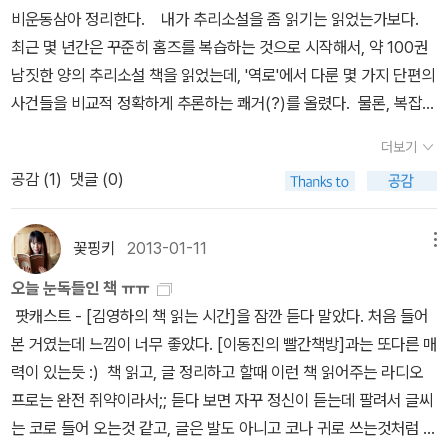
비운동삼아 정리한다. 내가 추리소설을 좀 읽기는 읽었는가보다.
최근 몇 년간은 꾸준히 홈즈를 복습하는 것으로 시작해서, 약 100권
남짓한 양의 추리소설 책을 읽었는데, '역로'에서 다룬 몇 가지 단편의
사건들을 비교적 정확하게 추론하는 쾌거(?)를 올렸다. 물론, 복잡한
장편의 플롯을 종합하여 사건을 짚어가는 능력과는 큰 차이가 있지
더보기
만, 읽으면서 조금씩 나름대로의 사건을 구성하면서, 작가의 계략에
공감 (
1
)
댓글 (0)
따른 맹점이나 자기도 모르게 assume하게 되는 것을 피하고, 있는
그대로의 fact를 볼 수 있었다는 것이 흥미롭게 느껴진다. 사실 SF
와 함께 추리소설은 특히 한국에서는 상당히 배척을 당했던 장르인
꽃핑키
2013-01-11
메뉴
데, 실생활에 도움이 될 것이 없다는 둥 많은 편견의 대상이 되어왔던
오늘 눈독들인 책 ㅠㅠ
것. 그런데, 이번에 보니, 추리소설을 제대로 읽어가면 행간을 짚어내
팟캐스트 - [김영하의 책 읽는 시간]을 잠깐 듣다 말았다. 처음 들어
고, 감정이나 감상을 가급적 배제한 채 냉정하게 이슈를 가려내는 능
본 거였는데 느낌이 너무 좋았다. [이동진의 빨간책방]과는 또다른 매
력이 키워질 것 같다는 생각이 든다. SF과 과학의 lead한다는 이야
력이 있는듯 :) 책 읽고, 글 정리하고 할때 이런 책 읽어주는 라디오
기는 많이 하지만, 추리소설에서 이런 이야기를 하는 것은 흔한 일은
프로는 완전 쥐약이라서;; 듣다 보면 자꾸 정신이 듣는데 팔려서 글씨
아닌 듯 싶다. 여하튼 책을 많이 읽으면 이런 저런 좋은 능력이 꾸준
는 코로 들어 오는것 같고, 글은 발도 아니고 코나 귀로 쓰는것처럼 절
히 다져지는 것 같다. 목적을 위해 하는 독서도 분명히 있고, 인생의