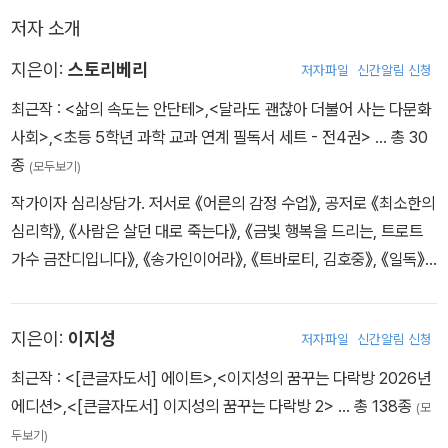
서 미숙아로 태어난 아이를 행복한 천재로 키워낸 아버지 칼 비테의
저자 소개
교육법은 페스탈로치를 비롯해 하버드대 교수들로부터 강력한 추천
을 받았다. 그 가운데 하나인 인문고전 독서를 추가해 스스로 중심을
지은이:
스토리베리
저자파일
신간알림 신청
잡고 미래를 만들어가는 진정한 의미의 성공을 보여준다.
최근작 :
<삶의 속도는 안단테>
,
<달라도 괜찮아 더불어 사는 다문화
사회>
,
<초등 5학년 과학 교과 연계 필독서 세트 - 전4권>
… 총 30
또한 '성공 독서'를 깊이 알고 싶은 독자들을 위해 [부록-이지성 작가
종
(모두보기)
의 독서 Q&A]를 추가했다. 독서의 두 번째 단계(二讀)이자 다른 독
서(異讀)를 뜻하는 '이독'을 성공시키는 팁인 '이독 노트', '이독 스크
작가이자 심리상담가. 저서로 《어른의 감정 수업》, 공저로 《최소한의
랩', '감사 일기'도 물론 빠트리지 않고 담아냈다.
심리학》, 《사람은 살던 대로 죽는다》, 《금빛 행복을 드리는, 트로트
가수 금잔디입니다》, 《송가인이어라》, 《트바로티, 김호중》, 《일독》,
《이독》 등이 있다. 출판, 강연 등 다양한 분야에서 콘텐츠 기획과 스
토리텔링을 맡고 있으며, 유튜브채널 ‘아무상담Amoosangdam’을
지은이:
이지성
저자파일
신간알림 신청
운영 중이다.
최근작 :
<[큰글자도서] 에이트>
,
<이지성의 꿈꾸는 다락방 2026년
에디션>
,
<[큰글자도서] 이지성의 꿈꾸는 다락방 2>
… 총 138종
(모
두보기)