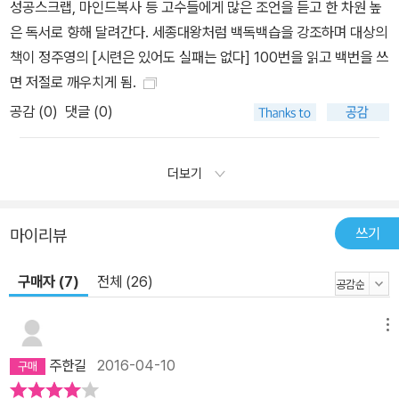
성공스크랩, 마인드복사 등 고수들에게 많은 조언을 듣고 한 차원 높
은 독서로 향해 달려간다. 세종대왕처럼 백독백습을 강조하며 대상의
책이 정주영의 [시련은 있어도 실패는 없다] 100번을 읽고 백번을 쓰
면 저절로 깨우치게 됨.
공감 (
0
)
댓글 (0)
더보기
쓰기
마이리뷰
구매자 (7)
전체 (26)
메뉴
주한길
2016-04-10