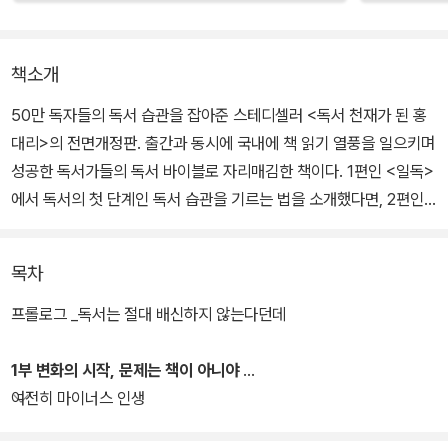
책소개
50만 독자들의 독서 습관을 잡아준 스테디셀러 <독서 천재가 된 홍
대리>의 전면개정판. 출간과 동시에 국내에 책 읽기 열풍을 일으키며
성공한 독서가들의 독서 바이블로 자리매김한 책이다. 1편인 <일독>
에서 독서의 첫 단계인 독서 습관을 기르는 법을 소개했다면, 2편인
<이독>에는 실질적으로 삶의 변화를 이끌어내는 다른 독서, 즉 성공
독서법을 담았다. <리딩으로 리드하라>, <이지성의 꿈꾸는 다락방>
목차
등의 작품으로 베스트셀러 작가라는 꿈을 현실로 만들어낸 '이지성
독서법'의 최종 단계라고 할 수 있다.
프롤로그 _독서는 절대 배신하지 않는다던데
기존 <독서 천재가 된 홍 대리 2>에서는 '천 권 독서'를 권했는데, 전
1부 변화의 시작, 문제는 책이 아니야
면개정판에서는 독서량보다 성공하는 사람의 마인드를 갖는 독서법
여전히 마이너스 인생
에 집중했다. 그중 하나가 바로 '인문고전 독서'다. 200년 전 독일에