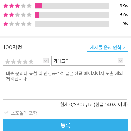
9.3%
거예요.” (본문 68쪽) 석세스 리딩을 성공시키는 비결, 성공 세포를
키워라! 성공 독서에 대한 결심만으로는 일상이 획기적으로 변하지
4.7%
않는다. 마음처럼 해내지 못해서 괴로워하고 있다면 ‘성공 세포’를 키
0%
우는 데 집중해보자. 《일독》에서 독서 습관을 잡기 위해 단계별 독서
법 훈련을 한 것처럼 ‘이독’을 성공시키기 위해서는 성공하는 사람의
100자평
게시물 운영 원칙
마인드를 키우는 훈련이 필요하다. 《이독》에 자세히 담긴 가이드를
따라 매일 ‘이독 노트’를 쓰고 ‘이독 스크랩’을 만들고 ‘감사 일기’를
카테고리
적어보자. 책을 읽고 감상과 실천 사례를 기록하는 것은 지금 내가 성
공을 위해 무엇을 하고 있는지, 어디로 가고 있는지에 대한 분명한 지
표가 되어줄 것이다. 《이독》 이렇게 바뀌었다! 이지성 작가의 인터뷰
미리 보기 Q: 《이독》은 《일독》과 어떻게 다른가요? A: ‘이독’은 독서
의 두 번째 단계, 즉 다른 독서(異讀)를 뜻합니다. 성공에 대한 욕구
현재
0
/280byte (한글 140자 이내)
가 강한 분들, 독서로 자신을 완전히 바꾸고 싶은 분들을 생각하며 썼
습니다. 강한 성공 동력을 갖는 독서, 어디서든 리더의 사고방식을 가
스포일러 포함
진 사람으로 거듭나는 독서의 노하우를 담았습니다. Q: 성공한 사람
등록
들의 사고방식은 무엇이 다른가요? A: 성공한 사람들에겐 바보 같은