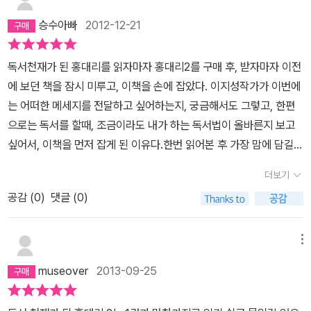
도가 나서 일자리를 잃었습니다. 아이들이 굶고 있습니다. 조금씩만
서의 본질은 잊어버린 채 정해진 할당량이나 채우려는 마음에 쉬운
도와 주세요.' 눈을 질끈 감고 서둘러 그 앞을 지나쳤다. 지하철 계단
승수아빠
2012-12-21
책만 골라 읽게 되죠. 사람들과의 대화에 뒤떨어지지 않기 위해 베스
은 끝 없이 길기만 했다.서늘한 기운이 느껴져 문득 뒤를 돌아보았다.
트셀러만 읽기도 하구요. 또 자칫 뇌를 깨우는 책이 아니라 잠들게 하
남자와 눈이 마주쳤다. 소스라치게 놀라 하마터면 비명을 지를 뻔했
독서천재가 된 홍대리를 읽자마자 홍대리2를 구매 후, 받자마자 이전
는 감각적인 책만 읽을 위험도 있어요. 게임에 중독되듯 가짜 독서에
다. '나와 꼭 닮은 얼굴이 아닌가 ' 감사합니다. (제네시스 드림)
에 보던 책을 잠시 미루고, 이책을 손에 잡았다. 이지성작가가 이번에
도 쉽게 중독되거든요.p.69독서는 단순히 글자를 읽는 것과는 달라
는 어떠한 메세지를 전달하고 싶어하는지, 궁금해서도 그렇고, 한편
요. 어느 시점에서는 다독도 중요하죠. 하지만 그것보다 더 중요한 건
으로는 독서를 할때, 조금이라도 내가 하는 독서법이 올바른지 보고
독서를 통해 생각을 변화시키고, 행동을 바꾸고 자신이 품었던 꿈을
싶어서, 이책을 먼저 잡게 된 이유다.한번 읽어본 후 가장 맘에 담길
현실로 만들어 내는 거에요.p.71˝한 권의 책은 우리 안에 얼어붙은 바
수 있는 말을 하자면 '삶을 일깨우는 독서를 하자' 인 것 같다.전편에
다를 부수는 도끼여야 한다.˝ - 카프카p.77독서는 명사가 아니라 동
더보기
서의 독서법으로 앞으로 나아갈 수 있는 밑바탕을 다졌다면, 이제는
사다.p.131저자의 마인드를 복사하라p.170책을 읽다가 저자가 그들
공감 (
0
)
댓글 (0)
그 밑바탕위에 커다란 나만의 집을 짓는 길잡이 역할을 담은 책이라
의 일을 어떻게 생각하는지. 실제로 어떻게 일을 하는지가 밝힌 부분
고나 할까?2편을 향후 언제나 옆에두고, 반복해서 보며 나의 독서생
을 나오면, 그 부분에 줄을 치고, 소리를 내어 읽고, 간절하고 절실하
활에 길잡이로 삼고 싶다.나도 그렇게 홍대리처럼 해나가다 보면, 정
메뉴
게 실천하라.p.171타고난 재능이 없는 사람이 가진 최대 무기는 ｀노
말 이지성 작가가 말하는 두뇌가 변화되는 경험을 할 수 있을까?올해
력｀일 것이다.p.193˝삶이 당신에게 어떤 것을 가져다 주느냐보다는
museover
2013-09-25
접한 이지성작가에 세가지 책은 평범하고 무의미하게 살아왔던 내삶
당신이 어떤 자세로 살아가느냐에 따라 당신의 삶은 결정된다. 무슨
에 다시 한번 열정을 심어 줬던 것 같다. 이러한 열정을 바탕으로 내년
일이 당신에게 일어나는가를 당신이 어떤 마음으로 그런 일을 바라보