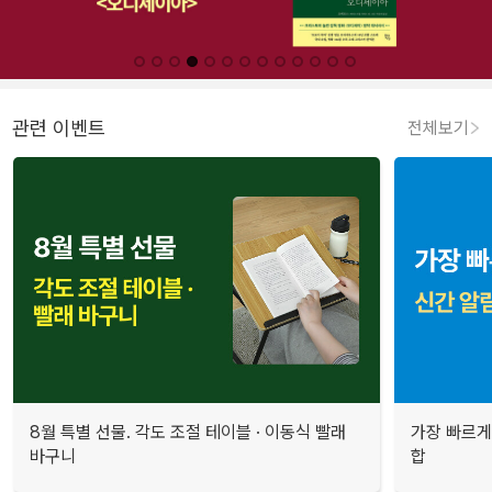
관련 이벤트
전체보기
8월 특별 선물. 각도 조절 테이블 · 이동식 빨래
가장 빠르게
바구니
합