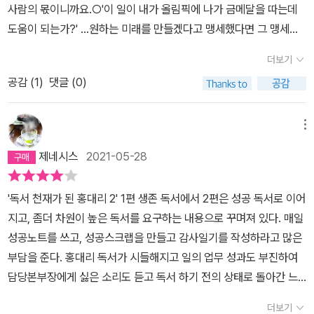
사람의 몫이니까요.○'이 일이 내가 올림픽에 나가 금메달을 따는데
않고 반드시 열매를 맺습니다.삶이 당신에게 어떤 것을 가져다 주느
도움이 되는가?' …원하는 미래를 만들겠다고 맹세했다면 그 맹세에
냐보다는 당신이 어떤 자세로 살아가느냐에 따라 당신의 삶은 결정됩
맞는 결정을 하자.○내가 예술가라는 것은 사실이지만 예술을 실현하
니다.무슨 일이 당신에게 일어나는가 보다는 당신이 어떤 마음으로
더보기
는 과정을 보면 역시 하나의 육체 노동자입니다. 나는 일생 내내 그래
그런 일을 바라보는가에 따라 당신의 삶은 결정됩니다.중요한 법칙일
공감 (
1
)
댓글 (0)
왔어요. (첼리스트 카잘스, 나의 기쁨과 슬픔 인용)○자신 안의 황금
수록 단순하다. 삶의 기본을 지키는 것입니다.0.028kg의 황금을 얻
을 누군가 알아봐주길 바란다면 그 사람의 황금을 먼저 찾아야 하는
기위해서는 수십톤의 흙을 퍼내야 합니다.인간의 사고방식이 바뀌려
법이랍니다.○내 삶에 문제가 없길 바라는 것이 아니라 문제를 해결
메뉴
면 약 1톤 정도의 정보가 필요합니다. 책으로 치면 대략 2천권 정도...
할 수 있는 지혜와 용기를 찾는 거죠.○부와 명예에만 탐닉하는 성공
성공독서는 시간이 날 때마다 책장을 들춰보는 행위가 아니라 인생이
제네시스
2021-05-28
이 오히려 보잘것 없을 정도로 초라하게 보이고요. 그것은 노력의 결
라는 거친 밤바다를 비추는 등대입니다.> 1천권, 2천권의 독서로 새
과로 주어지는 것이지 목표로 삼을 일은 아니니까요.○항구에 머문다
로운 인생의 변화를 이루어 내자.http://blog.naver.com/agapeu
'독서 천재가 된 홍대리 2' 1편 생존 독서에서 2편은 성공 독서로 이어
면 분명 안전할 것이다. 거친 파도에 시달릴 일도 없을 것이다. 하지만
ni/220407401536
지고, 좀더 차원이 높은 독서를 요구하는 내용으로 꾸며져 있다. 매일
그것이 배의 존재 이유는 아니다.
성공노트를 쓰고, 성공스크랩을 만들고 감사일기를 작성하라고 많은
부담을 준다. 홍대리 독서가 시들해지고 일의 업무 성과도 부진하여
담당본부장에게 싫은 소리도 듣고 독서 하기 전의 상태로 돌아간 느
낌을 받으며 슬럼프가 온 것이다. 다시 기를 모아서 직장 동료를 위한
더보기