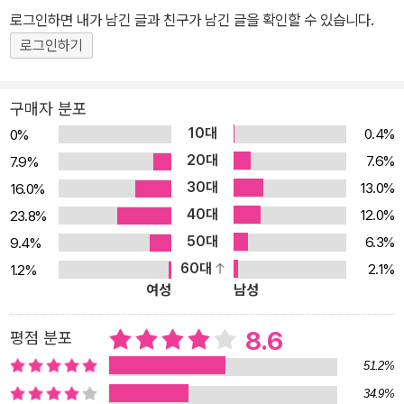
로그인하면 내가 남긴 글과 친구가 남긴 글을 확인할 수 있습니다.
‘이독’을 실천하는 과정에서 성공한 독서가들의 마인드를 익히고 성
공을 현실로 만드는 독서법을 쌓아간다. 독서의 궁극적 가치를 발견
로그인하기
하고 인생을 성공으로 이끌어가는 현성의 눈부신 성장 스토리는 독자
들로 하여금 용기와 희망을 갖게 한다. 책을 제대로 읽는다는 게 뭘
구매자 분포
까? 성공하는 독서법이 따로 있다고?! 1년 365권 독서를 잇는 ‘천 권
10대
0.4%
0%
독서’, ‘만 권 독서’가 주목을 받고 있다. 문제는 이토록 많은 책을 읽고
20대
7.6%
7.9%
도 삶에 변화가 없어서 자괴감을 느끼는 사람들이 많다는 것이다. 도
30대
13.0%
16.0%
대체 책은 어떻게 읽어야 하는가? 책을 제대로 읽는다는 건 뭘까?
40대
12.0%
23.8%
《이독》은 독서량이라는 결과보다 ‘성공하는 사람들의 사고방식을 읽
50대
6.3%
9.4%
는 과정’에 집중하는 독서, 즉 성공 독서법을 그 해결책으로 제시한다.
60대
2.1%
1.2%
국내 유명 CEO들의 독서 멘토로 활약해온 이지성 작가는 독서 습관
여성
남성
을 잡는 ‘1년 365권 슈퍼 리딩(일독)’의 다음 단계로 생존을 넘어 성
공의 참된 의미를 알려주는 ‘석세스 리딩(이독)’의 노하우를 이 책에
8.6
평점 분포
담았다. “독서는 단순히 글자를 읽는 것과는 달라요. 어느 시점에선
51.2%
다독도 중요하죠. 하지만 그것보다 더 중요한 건 독서를 통해 생각을
34.9%
변화시키고, 행동을 바꾸고, 자신이 품었던 꿈을 현실로 만들어내는