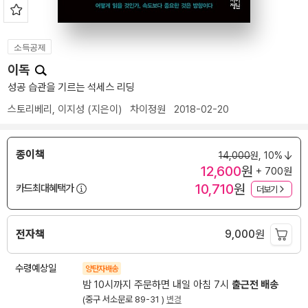
소득공제
이독
성공 습관을 기르는 석세스 리딩
스토리베리
,
이지성
(지은이)
차이정원
2018-02-20
종이책
14,000
원,
10%
12,600
원
+ 700원
10,710
원
카드최대혜택가
더보기
전자책
9,000
원
수령예상일
양탄자배송
밤 10시까지 주문하면 내일 아침 7시
출근전 배송
(중구 서소문로 89-31 )
변경