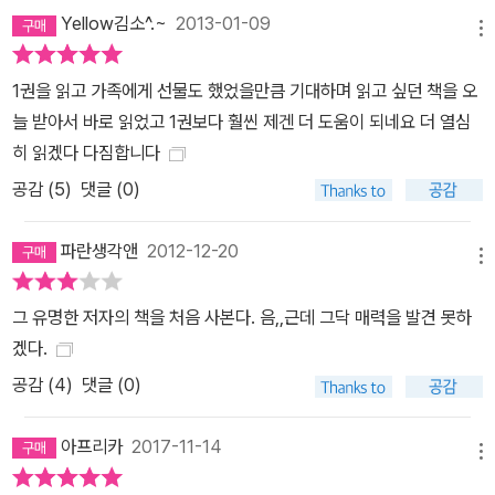
Yellow김소^.~
2013-01-09
메뉴
1권을 읽고 가족에게 선물도 했었을만큼 기대하며 읽고 싶던 책을 오
늘 받아서 바로 읽었고 1권보다 훨씬 제겐 더 도움이 되네요 더 열심
히 읽겠다 다짐합니다
공감 (
5
)
댓글 (0)
파란생각앤
2012-12-20
메뉴
그 유명한 저자의 책을 처음 사본다. 음,,근데 그닥 매력을 발견 못하
겠다.
공감 (
4
)
댓글 (0)
아프리카
2017-11-14
메뉴