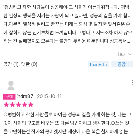
'평범하고 착한 사람들이 성공해야 그 사회가 아름다워집니다.' 평범
한 일상의 행복을 지키는 사람이 되고 싶다면, 성공의 길을 가야 합니
다.아무리 열심히 달려도 꿈꾸는 미래는 항상 몇 발자국 앞서갈뿐 손
에 잡히지 않는 신기루처럼 느껴집니다.그렇다고 시도조차 하지 않으
려는 건 실패할지도 모른다는 불안과 두려움 때문입니다.성공독서는
미래를 만드는 독서이다.성공독서는 자기를 발견하는 독서이다.성공
더보기
독서는 삶을 변화시키는 독서이다.성공독서는 몸안에 성공DNA를 만
공감 (
1
)
댓글 (0)
드는 독서이다.'물감을 아끼면 좋은 그림을 그릴 수 없고 꿈을 아끼면
좋은 꿈을 꿀 수 없다 '부정적인 사고는 행동을 부정적으로 변화시키
고 결국 인생을 샐패로 끌고 갑니다.아무리 독서가 즐거워도 실천하
메뉴
지 않으면 책벌레에 불과합니다.책을 읽을 땐 나를 버리고 온전히 받
indra87
2015-10-11
아들이는 자세를 가지세요.밑줄 치고, 소리 내어 읽고, 노트에 쓰고,
암송하고, 실천해야 합니다.사람은 보통 적당히 게으르고 싶고, 적당
○평범하고 착한 사람들로 하여금 성공의 길을 가게 하는 것, 나는 그
히 재미있고 싶고, 적당히 편하고 싶어 합니다.그러나 그런 '적당히'의
것이 사회의 구조를 바꾸는 또 다른 방법이라고 생각한다.○쓰는 것
그물 사이로 귀중한 시간이 헛되이 빠져나가게 합니다.타고난 재능이
을 고민하는건 작가의 몫이겠지만 세상에 나온 책은 철저하게 읽는
없는 사람이 가진 최대 무기는 '노력'일 것입니다.노력은 결코 헛되지