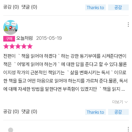
독서방을 만들고 뛰어 보지만 이렇다 할 성과가 나지 않는다. 멘토인
공감 (
0
)
댓글 (0)
기후(저자 이지성)를 만나 여러가지의 조언을 듣고 동료들 중에서 대
하기 껄끄럽고 사이가 좋지 않는 바로 위의 직급 선임인 유강석, 표정
수 과장과 술 한잔 하면서 터놓고 대화를 하면서 기회를 만들어 다시
메뉴
일어선다. 이런 것을 볼 때 회사생활을 하면서 꼬일 때 마무것도 하지
오늘처럼
2015-05-19
않고 가만히 있으면 아무것도 안된다는 것을 알 수 있다. 1. 나의 미래
체크- 하루 중 몇 시간을 미래를 위해 투자하고 있는가 ?- 월급 중
전편이 ｀책을 읽어야 하겠다｀하는 강한 동기부여를 시켜준다면이
얼마를 미래를 위해 투자하고 있는가 ? 정주영의 [시련은 있어도 실
책은 ｀어떻게 읽어야 하는가｀에 대한 답을 준다고 할 수 있다.물론
패는 없다] 백독백습 대상 책으로 선정 저자는 백 번 읽고 깨우쳤다고
이지성 작가의 근본적인 책읽기는 ｀삶을 변화시키는 독서｀이므로
한다. 백독백습은 세종대왕이 신하들과 토론을 좋아하여 책을 거의
한 책을 들고 어떤 마음으로 읽어야 하는지를 가르쳐 준다.물론, 독서
외우는 정도로 학업에 정진하는 전법 아닌가 ! 2. 홍대리 독서를 시작
에 대해 자세한 방법을 말한다면 부족함이 있겠지만 ｀책을 읽지 않
하여 - 100일 33권 독서- 그리고 직업의 업무 전문분야 100권 독
는 사람｀을 위해 쓰여진 시리즈라 생각할 때 이런 좋은 책이 있다는
서- 그 다음에 1년에 365권을 도전- 백독 백서 (정주영의 책 시련은
더보기
것은 참 감사할 일이다.독서 천재가 된 홍대리. 2 - 이지성어떤 책을
있어도 실패는 없다)- 1톤 트럭 독서 시작 → 2,000권 3. 맺음말전
공감 (
0
)
댓글 (0)
읽든, 어떤 방식으로 독서를 하든, 중요한 건 내가 왜 독서를 하는지
철역 계단에 초로의 한 남자가 종이를 앞에 둔 채 무릅을 꿇고 옆드려
독서의 본질을 자신에게 치열하게 물어야 한다는 거에요p.69가짜 독
있다. 그 앞을 지나가며 무심코 종이에 쓰인 글자를 읽었다. '회사 부
서는 자신을 변화시키지 않는 독서를 말하는 거에요.p.69그렇죠. 독
메뉴