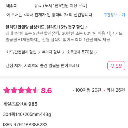
배송료
유료 (도서 1만5천원 이상 무료)
이 도서는 <
독서 천재가 된 홍대리 2
>의 신간입니다.
구간정보 보기
알라딘 만권당 삼성카드, 알라딘 15% 청구 할인
최대 1만원 또는 2만원 할인(전월 30만원 또는 60만원 이용 시) / 카드
발급월 +1개월까지는 전월 실적이 없어도 최대 1만원 혜택 제공
카드/간편결제 할인
무이자 할부
소득공제 570원
관심 저자, 시리즈의 출간 알림을 받아보세요
신청
8.6
100자평 20편
리뷰 26편
세일즈포인트
985
304쪽
140*205mm
448g
ISBN 9791188388233