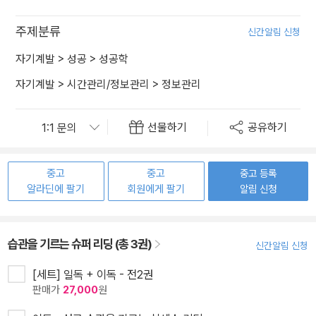
주제분류
신간알림 신청
자기계발
>
성공
>
성공학
자기계발
>
시간관리/정보관리
>
정보관리
선물하기
공유하기
중고
중고
중고 등록
알라딘에 팔기
회원에게 팔기
알림 신청
습관을 기르는 슈퍼 리딩 (총 3권)
신간알림 신청
[세트] 일독 + 이독 - 전2권
판매가
27,000
원