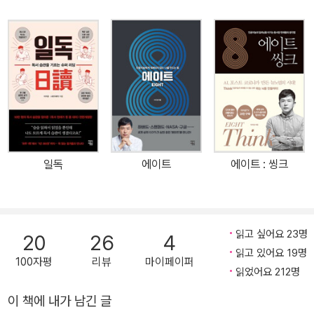
셀러 작가라는 꿈을 현실로 만들어낸 ‘이지성 독서법’의 최종 단계라
고 할 수 있다. 기존 《독서 천재가 된 홍 대리 2》에서는 ‘천 권 독서’를
권했는데, 전면개정판에서는 독서량보다 성공하는 사람의 마인드를
갖는 독서법에 집중했다. 그중 하나가 바로 ‘인문고전 독서’다. 200
년 전 독일에서 미숙아로 태어난 아이를 행복한 천재로 키워낸 아버
지 칼 비테의 교육법은 페스탈로치를 비롯해 하버드대 교수들로부터
강력한 추천을 받았다. 그 가운데 하나인 인문고전 독서를 추가해 스
스로 중심을 잡고 미래를 만들어가는 진정한 의미의 성공을 보여준
일독
에이트
에이트 : 씽크
다. 또한 ‘성공 독서’를 깊이 알고 싶은 독자들을 위해 [부록-이지성
작가의 독서 Q&A]를 추가했다. 독서의 두 번째 단계(二讀)이자 다
른 독서(異讀)를 뜻하는 ‘이독’을 성공시키는 팁인 ‘이독 노트’, ‘이독
스크랩’, ‘감사 일기’도 물론 빠트리지 않고 담아냈다. 크로스 오버, 소
읽고 싶어요 23명
20
26
4
설과 자기계발의 만남 기획팀에서 마케팅팀으로 좌천당해 좌절을 겪
읽고 있어요 19명
100자평
리뷰
마이페이퍼
다가 ‘일독’을 하며 삶의 변화를 맞게 된 주인공 고현성. 좌충우돌 왕
읽었어요 212명
초보 독서에서 벗어나 1년 365권 ‘슈퍼 리딩’까지 완수하며 기획팀으
이 책에 내가 남긴 글
로 돌아오지만 새로운 어려움을 겪는다. 다시 독서 멘토 지후를 만나