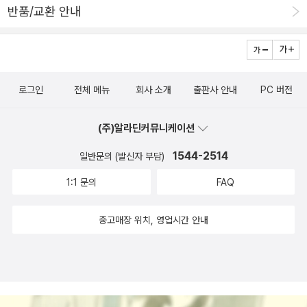
기예찬>보다 먼저 읽고 싶었던 책은 <독서 천재가 된 홍대리> 시리
반품/교환 안내
론을, 아니 단계별로 분류한 세세한 계획까지 제시하면서, 성공, 절박
독서천재 홍대리> 1권도 안 읽었는데 2권이 나왔다. 엄청나게 팔렸다
즈들이었는데..그렇다, 나 아직 이 유명한 홍대리를 못 만나봤다;; 책
함 그 자체에 초점을 맞추는 이 책은, 분명히 독서초보자에게는 좋은
는 <꿈꾸는 다락방>도 안 읽었지만,아주 오래전에 신문에 나온 이지
은 이미 지금도 나 혼자 알아서 잘 읽고 있다고 살짝, 오만해져서 ㅋㅋ
가이드가 된다. 하지만, 그간 꾸준히 독서를 해온 사람이라면, 이를
성 선생님은 스크랩해놓았더라.머리를 길게 길러 튀는 초등선생님이
이런 책은 별로 끌리지 않았는데;;; 알라딘 서점에 잠깐 들렀다가 e-
참고하여 필요에 따른 계획을 잡는 정도가 좋겠다고 보는데, 이 책을
었는데~^^이지성씨는 정말 책을 읽어서 성공한 확실힌 1인이다. 꿈
book 할인코너에서 <읽어야 산다> 라는.. 듣도 보도 못한 책 제목에
활용하려면, 일단 '성공독서'라는 다소 거창하면서 세속적으로 느껴지
로그인
전체 메뉴
회사 소개
출판사 안내
PC 버전
꾸는 다락방은 중고샵에 구입했는데도 안 읽었지만 독서천재 홍대리
띠용~ @_@이끌려서 ㅋ 링크를 타고 흘러 흘러 ~ 독서천재가 된 홍
는 테마에 대한 거부감을 낮춰야 할 것 같다. 내가 이 책을 읽고, 내
1권은 작은도서관에 소장해야 될 듯하다. 책이든 영화든 1편이 성공
대리를 만나게 된거.. 솔직히 <읽어야 산다>는 아래 강의만 들어봐
것으로 만들어 보려는 생각을 했을때, 그랬으니까. 지금도 독서 그 자
(주)알라딘커뮤니케이션
하면 시리즈로 줄줄이 나오는데 1편보다 나은 후편을 거의 본 적이 없
도 ㅋㅋ 충분 할것같쿠;; 세상을 바꾸는 시간, 15분 - 줄여서 세바시
체가 아닌 '성공독서'라는 표현에는 거부감을 느낀다. 다만, 지금까지
어서... 이 책도 일단 1편을 봐야겠다. <책 잘 읽고 감상문 잘쓰는 마
1544-2514
일반문의 (발신자 부담)
인가보다 세바시 강의라는것도 있었구나!!!!!!! ㅋㅋㅋ 난 첨 알았네 ㅠ
해온 독서 이상의 그 무엇을 좀 찾아보는 내 노력의 일환으로써, 이 책
법의 독서노트>는 희망찬샘 리뷰를 보고 찜...
ㅠ 동영상을 올렸는데 자꾸 오류가 나서 지워뿌따;; (세바시 강의 :2
1:1 문의
FAQ
을 읽고 나만의 방법으로 응용하는 의미에서 20권 Project를 시작
13회 책링크따라가면 볼 수 있음)아므튼, 저리도 소심한 목소리에;;
한 것이다. 두고 볼 일이다. 시계의 추처럼 한 끝에서 다른 끝을 오가
웃음소리도 살짝 그렇고;;; 안스러울 만큼 불안불안하게 강의를 이끌
중고매장 위치, 영업시간 안내
는게 내 마음이니까. 읽을 생각이 전혀 없었던 책. 그리고 사실 읽는
어가는 모습을 보면서;; 와! 저런분도(?) 하는데!! 약간의 용기를 얻기
내내 뭐 이딴 책이 다 있어 라는 생각을 하게 한 책. 저자의 노고, 그
도 했고;; ㅋ 이 친구랑 독서 천재가 된 홍대리(?) 가 무슨 상관이
이상 이 책을 만든 종이가 되기 위해 죽은 나무의 노고를 생각할 때,
지???????????? 싶어서 홍대리 동영상도 봤더니 ㅋㅋ 독서 천재
쓰레기라는 표현은 지나치다고 생각되지만... 각 chapter마다 저자
홍대리 1탄에서 등장인물 사례로 이 친구가 등장하나보더라.
의 논리가 바뀐다. 한 chapter에서는 과감한 구조조정을 통해 수 천