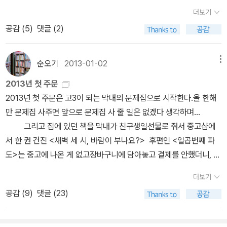
대 써질리 없다. 나중에 멍~때리며 손으로 하는 바느질 할 때, 요긴하
시기마다, 고비마다, 또는 필요에 따라서 특정한 주제를 집중하는 것
더보기
게 들을 수 있겠다.ㅋㅋ 김영하작가님이 읽어 주는 구절들 잠깐 들
은 그 나름대로의 효용이 있다. 하지만, 이것만이 독서의 목적이 된다
공감 (
5
)
댓글 (2)
었을 뿐인데 그와중에도 내 마음을 후벼파는, 맘에 쏙 드는, 멋진 문장
면, 그것은 비극이다. 내가 여기까지 올 수 있었던 것은 부모님과 주
들이 어찌나 많이 나오던지?? 헐;; 이 책 뭐지??? 당장 찾아봤는데
변 사람들의 도움이 물론 컸지만, 나 자신만을 놓고 본다면, 책이 있었
표지도 완전 멋져서 보자마자 하트하트~♡ 다비드 르 브르통이라니
순오기
2013-01-02
메뉴
기 때문이다. 끈기 빼고는 남도다 잘난 것은 하나도 없는 나를 여기까
^_^ㅋ 작가 이름도 예사롭지가 않다 ㅋㅋ어쩐지 살짝 소심하고 뽀르
지 데려온 것은 수 많은, 지금은 갖고 있지도 않고, 이름조차 기억이
2013년 첫 주문
퉁 할 것만 같은? 딱 내스타일 작가분일듯! 완전 기대가 된다. 둘이
나지 않는 책들 덕분. 세이초 탐구는 이어지고 있다. 몇 작품이 더 엮
2013년 첫 주문은 고3이 되는 막내의 문제집으로 시작한다.올 한해
서 여행하게 되면 동일한 경험을 나누어가지기 위하여 자신의 어느
어져 나와있는데, 나중에 또 구해서 봐야지. 솔직히 구성도, 테마도,
만 문제집 사주면 앞으로 문제집 사 줄 일은 없겠다 생각하며...
한 몫을 포기해야한다는 내용으로 시작되는 여행 에피소드도 너무 흥
주제도 모두 하나도 맘에 드는 것이 없다, 이런 종류의 책은. 그런데,
그리고 집에 있던 책을 막내가 친구생일선물로 줘서 중고샵에
미진진했고, 나는 혼자 일때만 생각이 맑아지는 것이었다. 라는 구절
자꾸 궁금했다. 왜 이지성은 4억의 빚을 진 지방대 출신의 교사-무명
서 한 권 건진 <새벽 세 시, 바람이 부나요?> 후편인 <일곱번째 파
은 노트에 막 베껴두었는데 ㅋㅋ 찾아보니 이런 구절도 보이네 걷는
글쟁이에서 강사, 베스트 셀러 작가, 그리고 사회운동가가 되었는지.
도>는 중고에 나온 게 없고장바구니에 담아놓고 결제를 안했더니, 그
다는 것은 침묵을 횡단하는 것이며 주위에서 울려오는 소리들을 음미
그리고 내가 생각하는, 내가 아는 독서의 범위가 독서의 다는 아닐텐
새 팔려서 2권 다 기다려야... 어머니독서회 1월 토론도서로 오랫만에
하고 즐기는 것이다. 오 멋져라!! 걷는다는 것은 침묵을 횡단하는 것이
더보기
데, 그러면 다른 이들이 생각하는 독서는 무엇인지. 분명히 절박한 심
재밌는 소설 읽자고 해서 황석영<여울물소리>와 배명훈<총통각하>
라니!! ㅋㅋ 어쩐지 앞으로는 걸을때 이어폰을 꽂으면 안 될것 같고 ㅋ
공감 (
9
)
댓글 (23)
정에 - 5-6년전의 나처럼 - 답답할 때마다 책을 읽은 사람들이 있는
도 물망에 올랐는데 김선우 장편소설 <물의 연인들>로 결정. 여울물
ㅋ 책표지를 바라보며.. 저런 숲속을 걷고 있다고 잠깐 상상도 해보고
데, 왜 어떤 이들은 독서에서 그치고, 어떤 이들은 이를 행동을 옮기게
소리는 아직 안 봤고, 총통각하는 신선했는데 단편이라 밀렸다. 다음
ㅋㅋㅋ 아!! 책 사고 싶다. 사고 싶다. 사고 싶다. ㅠㅠ 사실 <걷
되는지. 답을 찾고 싶었다. 내용 자체는 평이하지만, 구체적인 방법
에 학교독서회에서 토론도서로 선정해도 좋을 거 같다. 이지성의 <