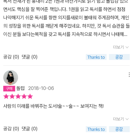
독서 천재가 된 홍대리 2는 1권과 마찬가지로 읽기 쉽고 몰입감 있으
부터 계획하는 데로 잘 해가면서 힘들고 지칠때 마다 다시 한번씩 보
는가에 따라 당신의 삶은 결정된다. 당신에게 주어진 환경은 당신의
면서도 핵심을 잘 찍어준 책입니다. 1권을 읽고 독서를 하면서 점점
면서 힘을 얻어야 겠다.
삶에 색칠을 할 수 있다. 하지만 그것이 어떤 색깔이 될 것인지를 선택
나약해지기 쉬운 독서를 향한 의지를새로이 불태워 주게끔하며, 개인
하는 것은 당신의 마음이다.˝ - 존 템플턴p.201메리 케이는 회사의
의 성장을 위한 독서를 깨닫게 해주었네요. 하지만, 갓 독서 습관을 들
모든 사람들이 눈에 보이지는 않아도 ｀나를 소중하게 대해주세요｀
이신 분들 보다는목적을 갖고 독서를 지속적으로 하시면서 나태해지
라고 쓰여 있는 명찰을 차고 있다고 생각했다. 그리고 실제로 그렇게
거나 권태로울 시기에 읽으시면더욱 깊게다가올 수 있는 책인 것 같
더보기
사람들을 대했다.p.255˝0.028키로그램의 황금을 얻으려면 흙을 얼
습니다. 저는 1권 읽고 2권 바로 읽었는데,1권의 내용처럼 독서습관을
마나 퍼내야 할 것 같아요?˝˝한 1키로쯤?˝˝수십톤이에요˝˝에엑? 그
공감 (
0
)
댓글 (0)
잡고 권태로워질 때, 다시 읽어 볼 생각입니다. 2권 역시, 1권과 마찬
렇게나 많이요?˝˝달리 황금 채굴꾼이 아닌 걸요. 수십 톤의 흙에는 관
가지로 별점 가득입니다.
심이 없어요. 오직 0.028키로그램의 황금에만 집중할 뿐이죠.˝˝인간
메뉴
관계도 이와 비슷하지 않을까요?˝p.256자신 안에 황금을 누군가 알
돌럽
2018-10-06
아봐주길 바란다면 그 사람의 황금을 먼저 찾아야 하는 법이랍니다.
p.257독서는 어두운 방 안에 초 하나를 켜는 일과 같았다. 아무리 짙
사람의 미래를 바꿔주는 도서!술~~술~~ 보여지는 책!
은 어둠이라도 손을 뻗으면 불을 밝힐 수 있었다. 아무리 절망스러운
현실이라도 내 힘으로 바꿀 수 있다는 희망이 있었다. 어둠에 절망하
더보기
기 보다 촛불 하나를 켜는 게 훨씬 더 의미있었다.p.301항구에 머문
공감 (
0
)
댓글 (0)
다면 분명 안전할 것이다.거친 파도에 시달릴 일도 없을 것이다.하지