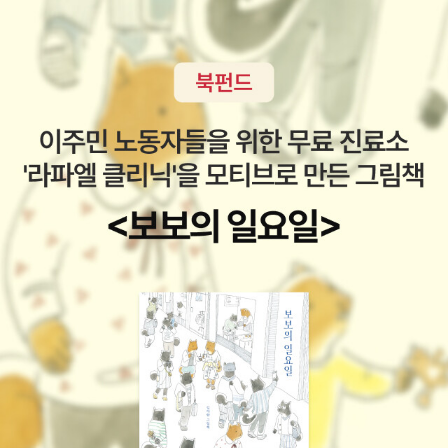
과연, 어떤 비책들이 담겨있길래??? 저랬던 친구가 그토
명을 해고시킨 조치가 혁신이라고 나오고, 바로 다음 chapter에서는
록 멋져질 수가 있었는지!나도 꼭!! 읽어봐야지!!! 사 놓고 아직 안 읽
휴먼경영을 부르짓는 미창과부스러운 책. 안철수는 위대하다라는 테
은 책 딱 3권만 더 읽어 치우면 독서 천재 부터 제일 먼저;; 아니아니
마를 잡고, 이런 저런 뻔한 경영분야의 책을 인용하면서, 안철수가 읽
지난번에 안나 카레니나도 사기로 했었;;;는;;;아!! 책 사고 싶다. 사고
은 책으로 양념을 하여 구성한, 정치판에 끼어들기 전에 출판되는 유
싶다. 사고 싶다. ㅠㅠ
명인사의 자서전 만큼이나 지리한 책. 소설작가라는 저자의 약력이
의심스러운 책. 부모님 댁으로 가서 쉬다가 운동하러 가는데, warmi
ng up하면서 볼 책이 없어서, 노친네가 '안철수'라는 단어가 들어간
제목에 '속아서' 사온 이 책을 들고 갔다. 아마도 우리 집에서 이 책을
완독한 사람은 나밖에 없을 듯. 그나마 유용한 것은 도서 리스트인데,
이마저도 사실 여타한 경영자-성공에 대한 책에 대부분 나오는 책들
이다. 시간낭비가 따로 없다. 좀 심한 표현으로 읽는 내내 역시 엄청
'빨아주는' 책이라는 생각을 하게 했다. 젠장.