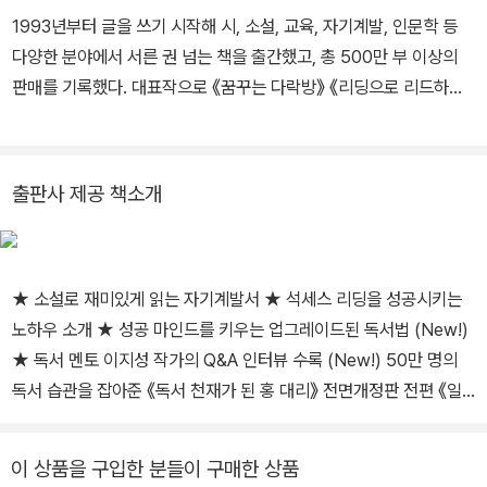
1993년부터 글을 쓰기 시작해 시, 소설, 교육, 자기계발, 인문학 등
다양한 분야에서 서른 권 넘는 책을 출간했고, 총 500만 부 이상의
판매를 기록했다. 대표작으로 《꿈꾸는 다락방》 《리딩으로 리드하라》
《에이트》 《에이트 씽크》 등이 있다. 주요 저서들은 미국, 중국, 대만,
일본, 베트남, 인도네시아 등에서 번역 출간되었다. 유튜브 / 이지성t
v 폴레폴레 / cafe.daum.net/wfwijs 페이스북 / fb.com/wfweji
출판사 제공 책소개
sung
★ 소설로 재미있게 읽는 자기계발서 ★ 석세스 리딩을 성공시키는
노하우 소개 ★ 성공 마인드를 키우는 업그레이드된 독서법 (New!)
★ 독서 멘토 이지성 작가의 Q&A 인터뷰 수록 (New!) 50만 명의
독서 습관을 잡아준 《독서 천재가 된 홍 대리》 전면개정판 전편 《일
독》에서 독서 습관을 기르는 법을 소개했다면, 후속편 《이독》에는 실
질적으로 삶의 변화를 이끌어내는 다른 독서, 즉 성공 독서법을 담았
이 상품을 구입한 분들이 구매한 상품
다. 《리딩으로 리드하라》, 《이지성의 꿈꾸는 다락방》 등으로 베스트