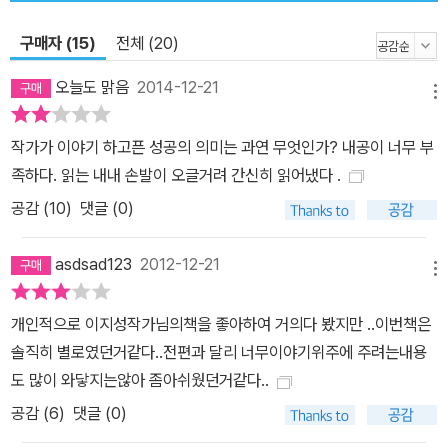
순수함이 있습니다. 그들은 보이지 않는 것을 믿습니다. 특히 자기 자
구매자 (15)
전체 (20)
신에 대한 가능성, 《이독》에서도 바로 그 이 가능성에 대한 믿음을 이
야기하고 싶었습니다. Q: ‘진짜 독서’란 어떤 것인가요? A: 지행합일
오늘도 맑음
2014-12-21
메뉴
입니다. 실천하지 않는 독서는 의미가 없으니까요. 나를 흔들어 깨워
행동과 성장으로 이끌고 나아가 성공하게 하는 독서가 뇌를 깨우는
작가가 이야기 하고픈 성공의 의미는 과연 무엇인가? 내공이 너무 부
책 읽기이자 진짜 독서라고 할 수 있습니다.
족하다. 읽는 내내 손발이 오글거려 간신히 읽어냈다 .
공감 (
10
)
댓글 (0)
asdsad123
2012-12-21
메뉴
개인적으로 이지성작가님의책을 좋아하여 거의다 봤지만 ..이번책은
솔직히 별로였던거같다..전편과 달리 너무이야기위주에 주려는내용
도 많이 와닿지는않아 좀아쉬웠던거같다..
공감 (
6
)
댓글 (0)