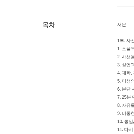
목차
서문
1부. 
1. 스물
2. 사선
3. 실
4. 대학
5. 미
6. 분
7. 25
8. 자
9. 비통
10. 통
11. 다