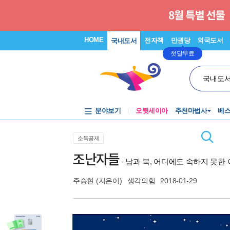
HOME
전자책
만권당
외국도서
국내도서
첫달무료
국내도
분야보기
오뒷세이아
추천마법사
베
소득공제
조난자들
- 남과 북, 어디에도 속하지 못한
주승현
(지은이)
생각의힘
2018-01-29