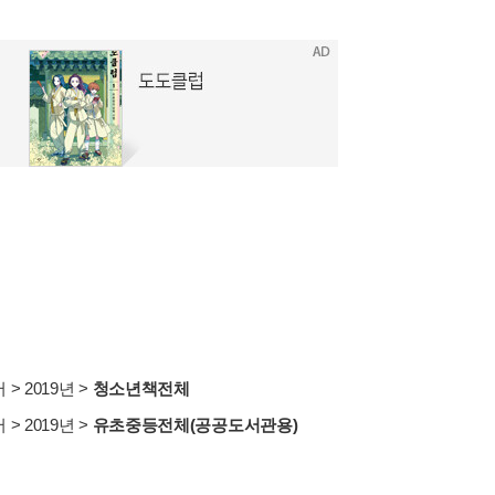
서
>
2019년
>
청소년책전체
서
>
2019년
>
유초중등전체(공공도서관용)