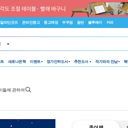
알라딘굿즈
온라인중고
중고매장
우주점
음반
블루레이
커피
서
스트
새로나온책
이벤트
정가인하도서
추천도서
작가와의 만남
북
 이들에 관하여
종이책