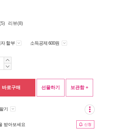
5)
리뷰(8)
자 할부
소득공제 600원
바로구매
선물하기
보관함 +
 팔기
림을 받아보세요
신청