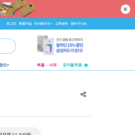
로그인
회원가입
마이페이지
고객센터
장바구니
(0)
투비컨티뉴드
펀드
북플
서재
창작플랫폼
투비컨티뉴드