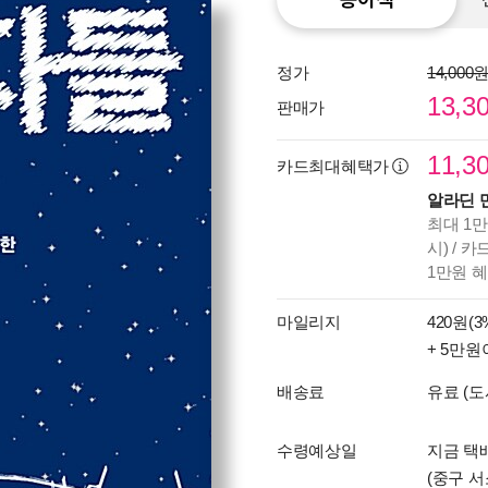
정가
14,000
13,3
판매가
11,3
카드최대혜택가
알라딘 
최대 1만
시) / 
1만원 
마일리지
420원(3
+ 5만원
배송료
유료 (도
수령예상일
지금 택배
(중구 서