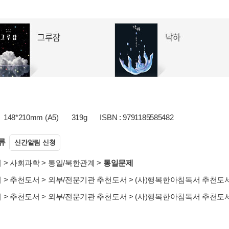
148*210mm (A5)
319g
ISBN : 9791185585482
류
신간알림 신청
서
>
사회과학
>
통일/북한관계
>
통일문제
서
>
추천도서
>
외부/전문기관 추천도서
>
(사)행복한아침독서 추천도
서
>
추천도서
>
외부/전문기관 추천도서
>
(사)행복한아침독서 추천도