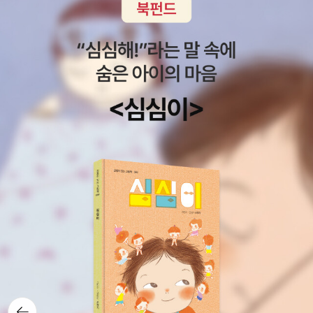
에게 안긴 저런 대접을 받을 만큼 숭악한 정도는 결코 아니었다. 이런
생각은 츠바이크의 전기를 보며서 했던(알게 된) 것이다.
그녀는 그저 철없고 공부하기 싫어하고 하지만 너무 귀엽고
사랑스러운, 오스트리아 여제의 막내딸로 자라, 역시 그런 왕비로 살
다가 조용히 묻혀/묻어 갈 수 있는 여자였다. 아, 그럼, 그녀는 정녕 죄
가 없는가? 이 부분이 참 슬프다. '몰라서'. 몰라서 그런 것도 죄라는
것을 프랑스 혁명은 가르쳐준다. 밖에서 민중들이 저렇게 고통받는데
궁전 안에서 그렇게 호위호식하는 것, 그러고서 바깥의 사정을 몰랐
다는 것, 이게 바로 죄라는 거다. 살펴보면 이쪽 저쪽 모두 공감되는
건 어쩔 수 없다. 한편, 주경철은 '외국(적국)에 시집온 공주는 인질이
나 다름 없다'라고 하던데, 흑, 정말 그랬을 법하다. 이 문장이 한 두
번 나온 것 같은데, 아마 딸을 키우는 아버지의 시선이 살짝 들어 있지
않나 하는 생각을 해봤다.(아, 물론 그가 아들'도'있는지는 잘 모르겠
다.) 겸사겸사, 표트르 대제 이후 러시아제국을 쥐고 흔든 예카테리나
여제(2세) 역시 오스트리아 출신 왕비이다. 러시아어를 하나도 모른
채 몸종 하나만 데리고(더 왔을지도 모르겠다) 저 무서운 야만의 대륙
뒤로가