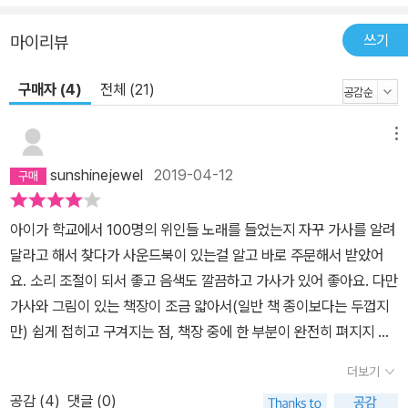
쓰기
마이리뷰
구매자 (4)
전체 (21)
메뉴
sunshinejewel
2019-04-12
아이가 학교에서 100명의 위인들 노래를 들었는지 자꾸 가사를 알려
달라고 해서 찾다가 사운드북이 있는걸 알고 바로 주문해서 받았어
요. 소리 조절이 되서 좋고 음색도 깔끔하고 가사가 있어 좋아요. 다만
가사와 그림이 있는 책장이 조금 얇아서(일반 책 종이보다는 두껍지
만) 쉽게 접히고 구겨지는 점, 책장 중에 한 부분이 완전히 펴지지 않
고 붙어 있는 부분(모든 책이 동일한지는 확인 못 했음), 그리고 제본
더보기
이 약해보이는 부분이 아쉬워 별 하나 뺐습니다.^^
공감 (
4
)
댓글 (0)