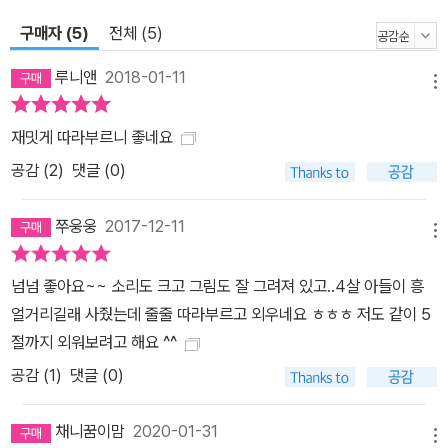
구매자 (5)
전체 (5)
루니앤
2018-01-11
메뉴
재밋게 따라부르니 좋네요
공감 (
2
)
댓글 (0)
쭈웅웅
2017-12-11
메뉴
넘넘 좋아요~~ 소리도 크고 그림도 잘 그려져 있고..4살 아들이 흥
얼거리길래 사줬는데 줄줄 따라부르고 외우네요 ㅎㅎㅎ 저도 같이 5
절까지 외워보려고 해요 ^^
공감 (
1
)
댓글 (0)
채니꿈이맘
2020-01-31
메뉴