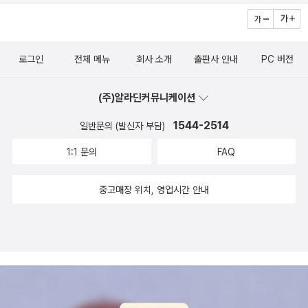
다. 그리고 우리가 세계사, 더 세부적으로 서양사를 배울 때 가장 집
중하는 대목인 프랑스 혁명. 1학년때 1학기 서평 숙제로 무슨 책을 읽
으라고 했는데 제목 조차 기억이 안 날 정도로, 학업을 등한시했다. 그
로그인
전체 메뉴
회사 소개
출판사 안내
PC 버전
때 <서양문화사> C나왔는데, 학업을 할 수 없을 정도의 침체기였다.
나중에 학점은 소위 세탁했으나 어쩌면 인생에서 가장 아름다운 시기
(주)알라딘커뮤니케이션
를 왜 그리 음울하게 보냈는지 거참. 잘 정리된 글로 봐도, 모
든 혁명이 다 그렇지만, 너무 복잡하다. 그 와중에 그때도 그랬겠지만,
1544-2514
일반문의 (발신자 부담)
왕자로 태어나서 더 불쌍한 루이 16세와 역시나 하필 그때 왕비 자리
1:1 문의
FAQ
에 앉아 있어서 피를 본 마리 앙투와네트를 보면서 참, 팔자라는 것을
다시 생각하게 된다. 특히 훗날 역사가 여자에게 갖다 붙일 수 있는 온
중고매장 위치, 영업시간 안내
갖 추악한 죄목을 다 붙인 그녀. 낭비와 사치, 저 책에서도 쓰고 있지
만, 그녀가 그게 유달리 심했던 것은 결코 아니다.(가령 지금도 영국
왕실의 왕세손비는 1년에 1억인가 하는 돈을 품위유지비, 즉 패션에
쓴다고 한다.) 경박과 음탕(특히 동성연애, 아들까지 등등), 이거야말
로 날조이기 쉬울 거다. 경박했고 멍청했다는 것은, 그저 평범한 여
자-사람의 머리와 감성(변덕)을 가졌다는 것이지, 역사-운명이 그녀