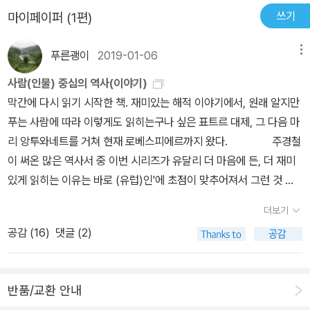
쓰기
마이페이퍼 (1편)
푸른괭이
2019-01-06
메뉴
사람(인물) 중심의 역사(이야기)
막간에 다시 읽기 시작한 책. 재미있는 해적 이야기에서, 원래 알지만
푸는 사람에 따라 이렇게도 읽히는구나 싶은 표트르 대제, 그 다음 마
리 앙투와네트를 거쳐 현재 로베스피에르까지 왔다. 주경철
이 써온 많은 역사서 중 이번 시리즈가 유달리 더 마음에 든, 더 재미
있게 읽히는 이유는 바로 (유럽)인'에 초점이 맞추어져서 그런 것 같
다. 겸사겸사 '유럽인'이라고 되어 있지만 아주 넓게 러시아, 라틴 아
더보기
메리카까지 다 망라되어 있어 실은 '세계인'이라고 해도 되겠다. 역사
공감 (
16
)
댓글 (2)
에 워낙 과문하여(넘 슬프다 ㅠ.ㅠ) 해적의 원조가 영국이었음을 새로
알게(혹은 상기하게) 되었다. 저 유명한 해적 마크(해골 밑에 있는 것
이 단순한 엑스표시가 아니라 대퇴골이었다니, 헐) '졸리 로저' 역시
반품/교환 안내
영국의 원조 해적에서 온 것. 나아가 여성 해적 둘까지. 무척 재미있었