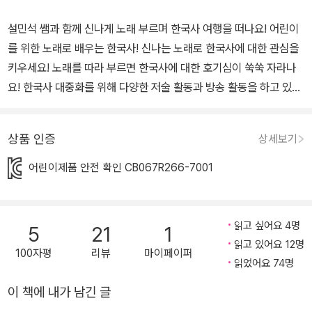
설민석 쌤과 함께 신나게 노래 부르며 한국사 여행을 떠나요! 어린이
를 위한 노래로 배우는 한국사! 신나는 노래로 한국사에 대한 관심을
키우세요! 노래를 따라 부르면 한국사에 대한 호기심이 쑥쑥 자라나
요! 한국사 대중화를 위해 다양한 저술 활동과 방송 활동을 하고 있는
저자 설민석이 이번에는 유아, 어린이를 위한 한국사 사운드북을 펴
냈습니다. ‘한국을 빛낸 100명의 위인들’ 노래를 따라 부르며 위대한
상품 인증
상세보기
업적을 남긴 위인들의 이름을 기억하고, 이후 자연스럽게 한국사에
대한 관심으로 이어지도록 만들었습니다. 단순하게 노래만 듣는 사운
어린이제품 안전 확인 CB067R266-7001
드북이 아니라, 아이가 좀 더 자랐을 때 노래 가사 속 위인들에 대해서
알아볼 수 있도록 인물에 대한 설명과 함께, 좀 더 알아두면 좋은 내용
은 ‘설쌤의 역사 톡톡’을 통해서 간략하게 설명했습니다. 글과 책이 아
읽고 싶어요 4명
5
21
1
직 낯선 아이들에게 노래를 통한 교육은 흥미를 유발하고, 즐거운 놀
읽고 있어요 12명
100자평
리뷰
마이페이퍼
이처럼 한국사를 인식하게 될 것입니다. 그래서 한국사에 대한 거부
읽었어요 74명
감을 줄이고, 더 친숙하게 한국사를 공부하도록 도와줍니다. 저자는
이 책에 내가 남긴 글
『설쌤과 함께 부르는 한국을 빛낸 100명의 위인들』 사운드북을 시작