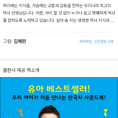
머리에는 지식을, 가슴에는 교훈과 감동을 전하는 우리나라 최고의
역사 선생님입니다. 어른, 아이 할 것 없이 누구나 쉽고 명쾌하게 역사
를 접하도록 노력하고 있습니다. 살아 숨 쉬는 생생한 역사 지식과 지
혜를 여러분 가슴속에 전달하기 위해 강의, 저서 집필 등 다양한 활동
을 하고 있습니다. 설민석 선생님의 강의는 유익함과 재미를 뛰어넘
그림:
김혜란
저자파일
신간알림 신청
어 감동이 있습니다. 사람들이 원하는 메시지, 대중들에게 꼭 필요한
지식을 한국사와 접목하여 남녀노소 누구나 이해하기 쉽게 전달합니
다. ‘한국사는 지루하고 딱딱하다’는 선입견을 깨고, 함께 배우고 이야
기할 수 있는 새로운 콘텐츠로 인식됩니다. 20년 이상을 수험생들을
출판사 제공 책소개
위한 강의를 했고, 지난 몇 년간은 누구보다도 열심히 대중들에게 ‘역
사 읽어주는 남자’로 한국사 대중화에 앞장섰습니다. EBSi, 메가스터
디, 비타에듀, 이투스, 온라인 교원연수원(티처빌) 역사 강사로 활동
했고, 현재는 ㈜단꿈아이 대표이사를 역임중입니다. 2018년 대한민
국 브랜드만족도 1위 역사교육 부문 수상, 2017년 ‘세상을 밝게 만드
는 사람들’ 문화 분야 수상, 2017년 대한민국 퍼스트브랜드대상 특별
상 수상, 2016년 대한민국 교육서비스 브랜드대상 역사교육부문 수