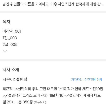
남긴 위인들의 이름을 기억하고, 이후 자연스럽게 한국사에 대한 관
심으로 이어지도록 만들었다.
목차
단순하게 노래만 듣는 사운드북이 아니라, 아이가 좀 더 자랐을 때 노
래 가사 속 위인들에 대해서 알아볼 수 있도록 인물에 대한 설명과 함
머리말 _001
께, 좀 더 알아두면 좋은 내용은 ‘설쌤의 역사 톡톡’을 통해서 간략하
1절 _003
게 설명했다.
2절 _005
글과 책이 아직 낯선 아이들에게 노래를 통한 교육은 흥미를 유발하
고, 즐거운 놀이처럼 한국사를 인식하게 될 것이다. 그래서 한국사에
저자 소개
대한 거부감을 줄이고, 더 친숙하게 한국사를 공부하도록 도와준다.
지은이:
설민석
저자파일
신간알림 신청
최근작 :
<설민석의 우리 고전 대모험 1~10 정가 인하 세트 - 전10권
>
,
<설민석의 그리스 로마 신화 대모험 16>
,
<설민석의 세계사 대모
험 29>
… 총 359종
(모두보기)