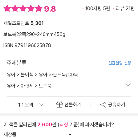
9.8
100자평 5편
리뷰 21편
세일즈포인트
5,361
보드북
22쪽
290*240mm
456g
ISBN 9791196025878
주제분류
신간알림 신청
유아
>
놀이책
>
유아 사운드북/CD북
유아
>
0~3세
>
보드북
선물하기
공유하기
이 책을 알라딘에
2,600
원 (
최상
기준)에 파시겠습니까?
새상품
-