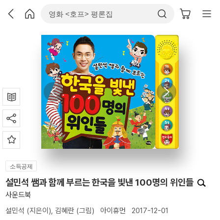
소득공제
설민석 쌤과 함께 부르는 한국을 빛낸 100명의 위인들
사운드북
설민석
(지은이),
김혜란
(그림)
아이휴먼
2017-12-01