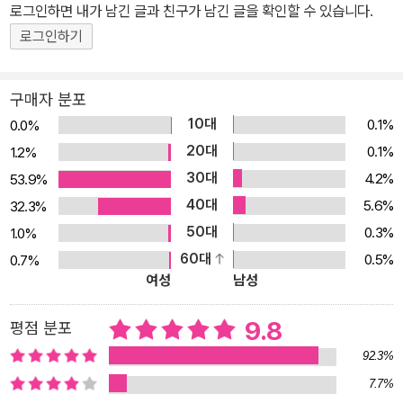
로그인하면 내가 남긴 글과 친구가 남긴 글을 확인할 수 있습니다.
으로 어린이들이 한국사를 시작하는 첫 책으로 유용한 책들을 만드는
로그인하기
일에 더욱 많은 노력을 할 것입니다. ■ 말풍선 노래 가사를 쉽고 재미
있게 이해할 수 있도록 말풍선을 넣었습니다. ■ 설쌤의 역사 톡톡 좀
더 알아두면 좋은 내용을 간략하게 설명했습니다. ■ 인물 설명 위인
구매자 분포
과 가사에 대한 간략한 설명을 담았습니다. ■ 노래 가사 가사를 보며
10대
0.1%
0.0%
노래를 따라 부를 수 있습니다. ■ 노래 버튼 버튼을 누르면 노래가 시
20대
0.1%
1.2%
작되고, 한번 더 누르면 노래가 멈춥니다. ■ 음량 조절 버튼 소리의
30대
4.2%
53.9%
크기를 2단계로 조절할 수 있습니다. 사용하지 않을 때는 꺼두실 수
40대
5.6%
32.3%
있습니다.
50대
0.3%
1.0%
60대
0.5%
0.7%
여성
남성
9.8
평점 분포
92.3%
7.7%