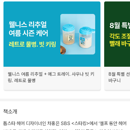
웰니스 여름 리추얼 + 에그 트레이. 사우나 빗 키
8월 특별 선
링. 레트로 물병
바구니
책소개
톱스타 헤어 디자이너인 차홍은 SBS <스타킹>에서 ‘셀프 동안 헤어