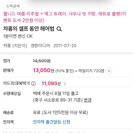
소득공제
웰니스 여름 리추얼 + 에그 트레이. 사우나 빗 키링. 레트로 물병(이
벤트 도서 2만원 이상)
차홍의 셀프 동안 헤어법
1분이면 변신 OK
차홍
(지은이)
경향미디어
2011-07-20
정가
14,500원
13,050
판매가
원
(10% 할인) +
마일리지 720원
11,093
카드최대혜택가
원
수령예상일
택배 주문시 8월 11일 출고
(중구 서소문로 89-31 기준)
변경
배송료
유료 (도서 1만5천원 이상 무료)
전자책
전자책 출간알림 신청