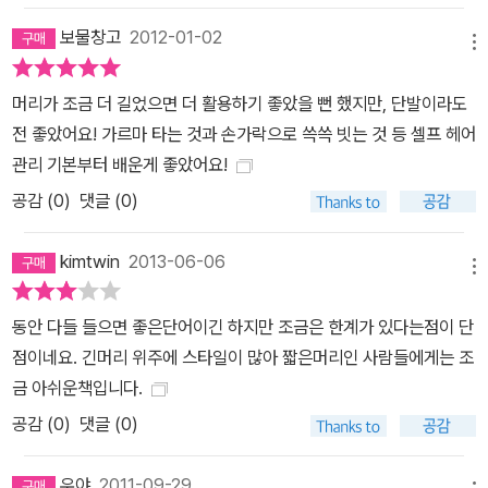
보물창고
2012-01-02
메뉴
머리가 조금 더 길었으면 더 활용하기 좋았을 뻔 했지만, 단발이라도
전 좋았어요! 가르마 타는 것과 손가락으로 쓱쓱 빗는 것 등 셀프 헤어
관리 기본부터 배운게 좋았어요!
공감 (
0
)
댓글 (0)
kimtwin
2013-06-06
메뉴
동안 다들 들으면 좋은단어이긴 하지만 조금은 한계가 있다는점이 단
점이네요. 긴머리 위주에 스타일이 많아 짧은머리인 사람들에게는 조
금 아쉬운책입니다.
공감 (
0
)
댓글 (0)
우야
2011-09-29