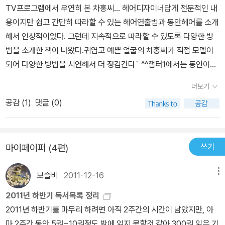
TV프로그램에서 우연히 본 차홍씨... 헤어디자이너답게 전문적인 내
용이지만 쉽고 간단히 따라할 수 있는 헤어연출법과 동안헤어를 소개
해서 인상적이었다. 그런데 지속적으로 따라할 수 있도록 다양한 방
법을 소개한 책이 나왔다.귀엽고 예쁜 얼굴의 차홍씨가 직접 모델이
되어 다양한 방법을 시연해서 더 정감간다` ^^챕터1에서는 동안이미
지를 만드는 헤어공식4가지가 나오고 그 안에 다양한 방법들을 소개
더보기
하고 있다.챕터2에서는 1분안에 이미지 변신하는 셀프스타일링이 소
공감 (
1
)
댓글 (0)
개된다.주로 묶는 방법이 소개된다.초보인 나는 묶는 방법이라곤 질
끈 묶기와 느슨하게 묶기 2가지 밖에 없는 줄 알았는데... ^^;;;이렇게
다양한 방법이 있는줄... 처음 알았다.챕터3은 헤어소품으로 미용실
쓰기
마이페이퍼 (4편)
에 간듯한 느낌 살리기챕터4는 다양한 앞머리 연출로 10년 어려지기
챕터5 단발머리 스타일링챕터6 남자친구 머리셀프대변신까지~다양
보슬비
2011-12-16
메뉴
한 방법이 소개되어 유용하다.가르마에 따른 이미지 체킹법...난 그동
안 둥근얼굴을 커버하기 위해 옆가르마를 선호했는데...그것만 고집
2011년 하반기 독서목록 정리
할 게 아니었다...가르마에 따라 얼굴이 어려보이고 늙어보이는 차이
2011년 하반기를 마무리 하려면 아직 2주간의 시간이 남았지만, 아
가 있었다~동안이미지를 만드는 헤어공식중 첫번째인 긴얼굴을 짧
마 2주간 동안 5권~10권정도 밖에 읽지 못할것 같아 300권 읽은 기