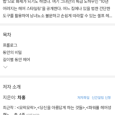
법’으로 화제가 되기도 하였다. 여기 그녀만의 특급 노하우인 ‘10년
어려지는 헤어 스타일링’을 공개한다. 어느 집에나 있을 법한 간단한
도구를 활용하여 남녀노소 불문하고 손쉽게 따라할 수 있는 셀프 헤
어 연출법이다.
목차
최강 동안 헤어법 전문가인 저자의 조언과 실습 과정을 통하여 365
일 변신하는 나만의 스타일을 만들어보자. 모두 집에서 스스로 할 수
프롤로그
있는 방법들이기 때문에 이 책 한 권으로 빠르고 다양한 헤어 연출이
동안의 비밀
가능하다. 사람들은 저마다 어려 보이고, 자기만의 스타일을 갖고 싶
길이별 동안 헤어
고, 때때로 변신을 시도하고 싶어 한다. 이러한 인간의 욕망을 100%
채워주는 책으로 모든 연령을 아우르는 남녀의 헤어 스타일링이 담겨
있다.
저자 소개
지은이:
차홍
저자파일
신간알림 신청
최근작 :
<모락모락>
,
<당신을 아름답게 하는 것들>
,
<파워풀 헤어성
형>
… 총 4종