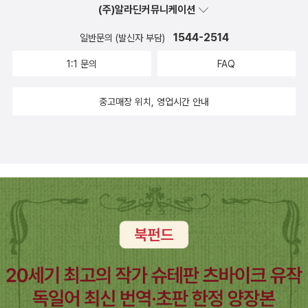
(주)알라딘커뮤니케이션
기대해 본다..
각으로 쓴 판타지인데 나쁘지 않았어요. 다만, 저는 르귄여사의 작품
이 SF소설이 더 인상적이었던것 같습니다. 1권 읽어보고 다음 권도
1544-2514
일반문의 (발신자 부담)
구입해서 읽어볼까? 하다가 관두었습니다. 좀 심심했다고 할까요. 구
1:1 문의
FAQ
입보다는 도서관에서 가끔씩 대출해서 읽어보면 좋을것 같아요. 기
대를 했는데, 생각보다 좀 지루했다고 할까... 아이디어는 좋았는데,
중고매장 위치, 영업시간 안내
좀 더 일찍 만났더라면 더 재미있었을지도 모르겠다는 생각이 들었어
요. 은근 기대를 했는데, 생각보다 재미없어서 다른 시리즈들은 읽
지 않기로 했어요.그다지 눈에 들어오지 않았던 책이었습니다. SF소
설/ 공상과학 (14권) 너무 너무 재미있게 읽은 과학소설이예요. 옥
타비아 버틀러라는 작가를 알게 된 것만으로도 행운 같았다고 할까
요. 그녀의 다른 책들도 번역되면 너무 너무 좋겠어요. 외서는 너무 비
싸거든요. -.-;; 사실 약간 판타지적인 성향도 있어서 어느쪽으로 분
리할지 살짝 고민했지만, SF소설가로 명성을 떨친만큼, 공상과학소
설 쪽으로 분류해도 문제 없을듯 한 책이었습니다. 존 스칼지의 3부
작의 완성이지요. 진짜 재미있게 읽어서 결국, 이 작가의 대부분의 책
을 외서로 구입하는 만행을 저질렀습니다. ㅠ.ㅠ 언제 읽을지 모르지