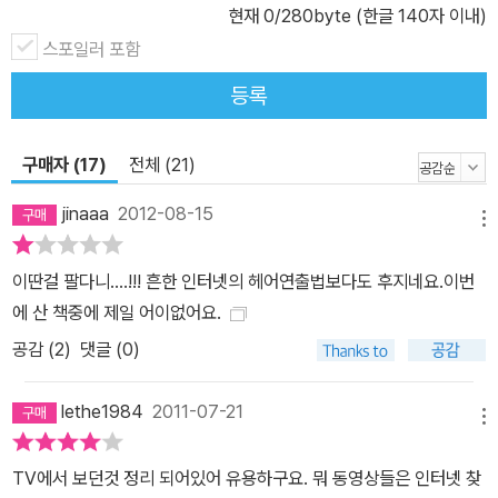
현재
0
/280byte (한글 140자 이내)
스포일러 포함
등록
구매자 (17)
전체 (21)
jinaaa
2012-08-15
메뉴
이딴걸 팔다니....!!! 흔한 인터넷의 헤어연출법보다도 후지네요.이번
에 산 책중에 제일 어이없어요.
공감 (
2
)
댓글 (0)
lethe1984
2011-07-21
메뉴
TV에서 보던것 정리 되어있어 유용하구요. 뭐 동영상들은 인터넷 찾