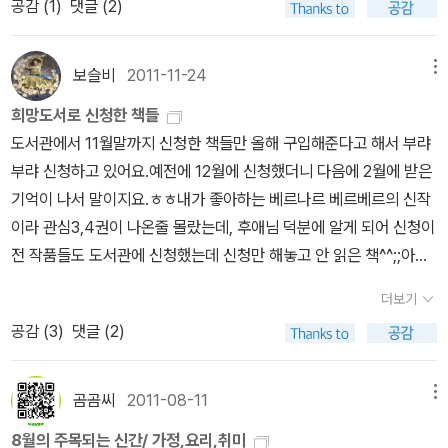
공감 (
1
)
댓글 (2)
었나?싶었는데 아니었다~이렇게 스타일리쉬하게 모자쓰는 법도 소
소년 판타지인 야수 시리즈 3권을 읽게 되었습니다. 예전에 3권은 중
개되어 있다~남친이나 남편, 혹은 주위의 남동생, 아들에게도 써먹을
고영어책을 구매한지라 1,2권은 한글로 3권은 영어로 읽게 되었네
수 있는 요긴한 방법~남자친구 머리 셀프 대변신도 있으니 유용하다.
보슬비
2011-11-24
메뉴
요. 아마존, 히말라야, 아프리카등 우리가 모르는 오지의 세계의 모험
내 머리 스타일뿐 아니라 내 남자의 머리스타일도 훈남으로 변신시킬
을 따라가면서 이사벨 아엔데가 자신의 손자,손녀를 위해 이 글을 창
희망도서로 신청한 책들
수 있다.어린 딸이 있으면 다양한 묶기나 소품을 이용해 보고 싶은데,
작하게 되었다는 사실을 하고 그녀의 손자, 손녀를 질투하게 한 책이
도서관에서 11월말까지 신청한 책들만 올해 구입해준다고 해서 부랴
어린 딸이 있는 분에게 강추하는 책이다.
네요.^^ '어글리'시리즈로 알게 된 작가예요. 뱀파이어와 기생충에 관
부랴 신청하고 있어요.예전에 12월에 신청했더니 다음에 2월에 받은
한 독특한 이론을 만든 작품인데 은근 재미있었습니다. 은근 시리즈
기억이 나서 말이지요.ㅎㅎ내가 좋아하는 베르나르 베르베르의 신작
기대하게 하는 작품이기도 하고요. 다음해에는 그의 작품은 '미드나
이라 관심3,4권이 나온줄 몰랐는데, 후애님 덕분에 알게 되어 신청이
이터' 시리즈를 읽어볼 계획이예요. 그렇지 않아도 도서관에 판타지
전 작품들도 도서관에 신청했는데 신청만 해놓고 안 읽은 책^^;;아마
소설은 신청 불가인데, 이제 책배달 서비스가 가능해서 다른 도서관
이 책도 신청하고 나중에 읽을듯.나보다는 신랑과 제부를 위해 신청
더보기
에 있는것을 발견했거든요. ｀The Indian in the cupboard｀
조카와 함께 보기위해 신청했지만 내가 더 좋아할듯정말 그냥 구입보
공감 (
3
)
댓글 (2)
시리즈를 통해 오디오북에 점점 자신감을 갖게 된것 같아요. 원래 5
다는 그냥 잡지처럼 읽고 싶은책이라 신청.신청해놓고선 도착했는데,
권까지 시리즈인데, 올해 나머지 2권을 더 읽을 예정이랍니다. 특히
아직 대출은 안했어요.^^;;관심있던 책이었는데, 1권 품절되어 안타까
이 책은 작가가 책을 읽어줘서 더 재미있었어요. 자신의 창작물인만
웠던차에 3권이 출간되면서 1권도 입고 되었네요. 도서관에 신청해두
곰곰씨
2011-08-11
메뉴
큼 어디서 감정을 넣어야하는지 알고 있는것 같았거든요. *추가 결
었어요.
8월의 주목되는 신간/ 가정,요리,취미
국 ｀The Indian in the cupboard｀시리즈 다 읽었네요.^