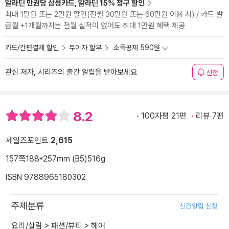
알라딘 만권당 삼성카드, 알라딘 15% 청구 할인
최대 1만원 또는 2만원 할인(전월 30만원 또는 60만원 이용 시) / 카드 발
급월 +1개월까지는 전월 실적이 없어도 최대 1만원 혜택 제공
카드/간편결제 할인
무이자 할부
소득공제 590원
관심 저자, 시리즈의 출간 알림을 받아보세요
신청
8.2
100자평 21편
리뷰 7편
세일즈포인트
2,615
157쪽
188*257mm (B5)
516g
ISBN 9788965180302
주제분류
신간알림 신청
요리/살림
>
패션/뷰티
>
헤어