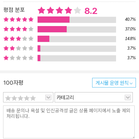
어요. 차홍 원장님의 노하우가 가득한 <차홍의 셀프 동안 헤어법>을
8.2
평점 분포
통해 헤어 미인으로 거듭날 수 있을 거라 믿습니다. 강추입니다. - 배
우 김선아 남자는 다 똑같다. 한결같은 마음으로 자신을 바라봐주는
40.7%
여자는 좋지만, 한결같은 모습을 바라지는 않는다. 그렇다고 매일 다
37.0%
른 메이크업이나 패션 코디네이션을 바라는 것은 아니다. 아주 작은
14.8%
변화로도 전혀 다른 매력을 발산할 수 있다는 것을 남자들도 안다. 헤
3.7%
어아티스트 차홍의 헤어스타일 제안에 눈이 가는 것도 그 때문이다.
3.7%
손짓 하나로, 5분도 채 안 되는 시간으로 남자들의 마음을 사로잡을
수 있는 게 그녀만의 매력, 그녀만의 헤어 손질법이다. 이것이 이 책이
남자, 여자 모두에게 환영받을 수 있는 이유다. - <얼루어> 뷰티에디
100자평
게시물 운영 원칙
터 황민영
카테고리