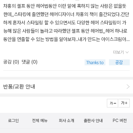
차홍의 셀프 동안 헤어법동안 이란 말에 혹하지 않는 사람은 없을듯
^ 거이 6년만에 나니아 시리즈를 다시 읽게 된것 같네요. 네버
한데,,스타킹에 출연했던 헤어디자이너 차홍의 책이 출간되었다.간단
랜드 클래식 시리즈가 너무 이뻤던것이 기억났는데, 언젠가 영어로
하게 혼자서 스타일링 할 수 있으면서도 다양한 헤어 스타일링이 가
읽어야지...했는데, 지금에야 오디오북과 함께 읽게 되었습니다. 오디
능해 많은 사람들이 놀라고 따라했던 셀프 동안 헤어법,,헤어 하나로
오북 자체에 이쁜 삽화가 있어서 더 마음에 들었는데, 각 권마다 리더
동안을 연출할 수 있는 방법을 알아보자..내가 만드는 아이스크림아
가 달라요. 게다가 배우들이 읽어줘서인지 감정처리도 더 좋았던것
이들이 있는 집이라면, 여름에 아이스크림을 빼 놓을 수 없다.하지만
같습니다. 아직 시리즈 3권이 남았는데, 올해 읽을수 있을지 모르겠
더보기
아이스크림 하나에 설탕이 얼마나 들어가는지 아는 엄마들은 쉽게 먹
네요. ｀퍼시 잭슨｀의 작가 릭 리오던이 이번에는 이집트 신화를
공감 (
0
)
댓글 (0)
이지 못할터..신선한 천연 재료들로 맛을내고 만드는 내가 만드는 아
다룬 책을 내었네요. 재미있게 읽었는데, 시리즈로 계속 출간될 예정
이스크림.재료도 간단하고, 포크 하나만 있으면 만들수 있으니 이보
인지라 다 완결되면 다시 한번 오디오북으로 읽어볼까합니다. 판타
다 더 좋을 수는 없겠다..우리 아이들에게도 건강한 아이스크림을 먹
지소설로 분류하기에 살짝 에매모호한 책이었어요. 성장문학이면서,
반품/교환 안내
이자..4천만이 좋아하는 오늘의 별미.여름이고 임신중인데다 덥기까
미스터리적이기도 하지만 군데 군데 판타지적인 요소들이 이 책을 더
지 하다보니,,정말 부엌에 있는게 곤욕스럽다..이럴땐 그냥 맛있는거
아름답게 느꼈기에 판타지 쪽으로 장르를 선택한 책입니다. 어슐러
사먹고 싶기도 하지만 아이들 데리고 나가는것도 엄두가 안난다..그
르귄의 '어스시의 마법사'는 정말 오랜동안 기대했는데, 기대를 너무
럴때 별미 요리 하나 뚝딱 만들어 한끼 해치우고 싶은 심정이 항상 가
많이해서 좀.... 영어로 읽어야지 더 재미있지 않을까 고민되게 했던
로그인
전체 메뉴
회사 소개
출판사 안내
PC 버전
득하다,,그런데 4천만이 좋아하는 별미라,,입맛 없는 날, 외식이 생각
작품이예요. 내년에 영어와 오디오북 함께 도전해볼까 살짝 고민해봅
나는 날 별다르지 않은 재료로 맛있는 한끼 별미가 탄생할 수 있는 책.
니다. 라비니아는 그녀의 최근작으로 로마신화를 바탕으로 새로운 시