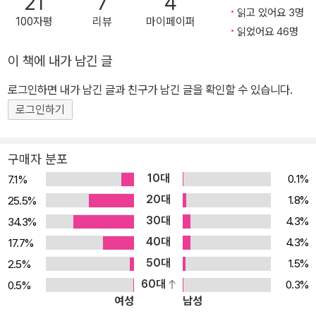
21
7
4
인 저자의 조언과 실습 과정을 통하여 365일 변신하는 나만의 스타
읽고 있어요 3명
100자평
리뷰
마이페이퍼
일을 만들어보자. 모두 집에서 스스로 할 수 있는 방법들이기 때문에
읽었어요 46명
이 책 한 권으로 빠르고 다양한 헤어 연출이 가능하다. 사람들은 저마
이 책에 내가 남긴 글
다 어려 보이고, 자기만의 스타일을 갖고 싶고, 때때로 변신을 시도하
고 싶어 한다. 이러한 인간의 욕망을 100% 채워주는 책, <차홍의 셀
로그인하면 내가 남긴 글과 친구가 남긴 글을 확인할 수 있습니다.
프 동안 헤어법>은 모든 연령을 아우르는 남녀의 헤어 스타일링을 소
로그인하기
개한다. 그동안 방송에서만 볼 수 있었던 차홍 헤어디자이너의 ‘셀프
스타일링’을 이 책에 아낌없이 담아 여러분께 공개하려고 한다. 독자
구매자 분포
들이 실제 나이보다 훨씬 어려 보이는 그날을 기다리며! 셀프 스타일
10대
0.1%
7.1%
링 - 스스로 스타일링 독립하라! 헤어디자이너를 제외한 일반인들은
20대
1.8%
25.5%
1년 중 300일이 넘는 날을 샴푸하고 스타일링 한다. 이 말은 결국 미
30대
4.3%
34.3%
용실에서 머리를 하는 것보다 일상생활에서 스스로 하는 스타일링이
40대
더 많은 부분을 차지하며 그만큼 중요하고 가치 있는 일이라 할 수 있
4.3%
17.7%
다. 이 책은 독자들의 ‘스타일링 독립의 날’이 올 것을 기대하며 그 날
50대
1.5%
2.5%
이 더 빨리 올 수 있도록 도움이 되고자 한다. 여자에게는 메이크업만
60대
0.3%
0.5%
여성
남성
큼 헤어 손질법이 중요한데, 이 책에서 많은 정보를 얻으셨으면 좋겠