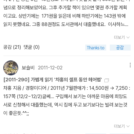
게 만들어라거기서 맨 먼저 나온 것은 가르마를 타지마라...헐~ 나는
념으로 정리해보았어요. 그후 추가할 책이 있으면 몇권 추가할 계획
그동안 나 나이많수~ 하고 다닌 거 같다... ㅠㅠ머리카락 색과 비슷한
이고요. 상반기에는 171권을 읽은데 비해 하반기에는 143권 밖에
헤어섀도 제품을 이용하는 것도 인상적이었다.모 방송에서 화제가 된
읽지 못했네요. 그중 88권정도 도서관에서 대출했네요. 이사하느라
엄지커트도 소개되었다.앞머리를 이렇게 쉽고 간단하게 자를수 있다
정신 없었던것도 한몫했겠지만, 무엇보다 하반기에는 영어책(60권)
더보기
니~하지만 개인에 따라 이마의 넓이가 다르므로 주의해야한다.영구
과 오디오북(37권)에 빠지다보니 진도가 좀 더 더디었던것 같아
가 될 수 있으니 주의~귀여운 애교머리 만들기여성스러운 느낌의 머
공감 (
21
)
댓글 (0)
요. 하반기 역시 장르소설들이 강세를 보였는데, 장르를 살펴보니 제
리, 이렇게 간단히 머리를 자를 수 있다니...초보자도 사진과 글을 잘
가 판타지와 SF소설을 좋아하긴 하나봅니다. 판타지 (27권) 제가
보고 도전하면 성공할 수 있다.앞머리 유지하기바람많은 날 굴욕을
가장 좋아하는 장르인것 같아요. 1,2편은 단편이라면, 3,4편은 중편
보슬비
2011-12-02
메뉴
피하기 위해 앞머리를 고정할 수 있다...와우~ 나를 질끈묶기와 느슨
을 모아놓은 책이예요.양장상태 좋고, 내용도 좋습니다.겹친 내용들
[2011-290] 가볍게 읽기 '차홍의 셀프 동안 헤어법'
하게 묶기에서 탈피할 수 있게 해준, 아주 다양한 팁!요즘 많이 하고
이 없어서 더 재미있게 읽은것 같습니다. 희망도서로 신청했다가 기
차홍 지음 / 경향미디어 / 2011년 7월판매가 : 14,500원 → 7,250 :
다니는 업두 스타일~예쁜 여자가 하면 귀여운 똥머리~못생긴 여자
다리는데 지쳐 원서를 구입해 읽게 된 책이었어요. ｀퍼디도 스트리
157쪽 (12/2~12/2)글쎄... 구입해서 보기는 아까운 마음에 희망도
가 하면 망나니가 되는 쓰타일~늘 어렵게만 느껴졌던 이 예쁜이 스타
트｀ 알게 된 차이나 미에빌의 청소년 판타지 문학인데, 작가가 그린
서로 신청해서 대출했는데, 역시 집에 두고 보기보다는 빌려 보는것
일도 사진과 친절한 글로쉽게 따라할 수 있다~ ^^빗질과 볼륨에 따른
삽화가 무척 독특해서 더 만족스러웠던 책이기도 합니다. 재미있게
이 좋은듯.^^;;
얼굴형의 비교도 이렇게 팁처럼 소개되어 있다.미니베이비업너무 귀
읽어서 제가 제대로 이해한게 맞는지 확인차 도서관에 입수되자마자
여워 따라해보고 싶었던 스타일이었는데...이렇게 하는 거군~야구모
한글로 다시 읽은 책이기도 하고요. 제가 좋아하는 북클럽에서 ｀
더보기
자는 햇빛 비치는 날이나 머리 감지 못한 날 그냥 푹 눌러쓰는 거 아니
이사벨 아엔데｀의 책을 읽기로 하여, 그녀의 책중 제가 좋아하는 청