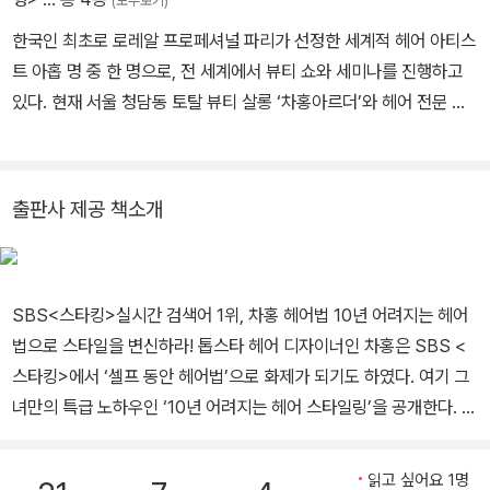
(모두보기)
한국인 최초로 로레알 프로페셔널 파리가 선정한 세계적 헤어 아티스
트 아홉 명 중 한 명으로, 전 세계에서 뷰티 쇼와 세미나를 진행하고
있다. 현재 서울 청담동 토탈 뷰티 살롱 ‘차홍아르더’와 헤어 전문 살
롱 ‘차홍룸’, 코스메틱 전문 브랜드 ‘차홍’을 운영 중이며, 방송 등 다양
한 미디어 매체를 통해 뷰티 멘토로 활약하고 있다. 더불어 초록나침
반 및 승가원에 기부를 하며 사회 공헌 활동도 이어가고 있다.
출판사 제공 책소개
SBS<스타킹>실시간 검색어 1위, 차홍 헤어법 10년 어려지는 헤어
법으로 스타일을 변신하라! 톱스타 헤어 디자이너인 차홍은 SBS <
스타킹>에서 ‘셀프 동안 헤어법’으로 화제가 되기도 하였다. 여기 그
녀만의 특급 노하우인 ‘10년 어려지는 헤어 스타일링’을 공개한다. 어
느 집에나 있을 법한 간단한 도구를 활용하여 남녀노소 불문하고 손
쉽게 따라할 수 있는 셀프 헤어 연출법이다. 최강 동안 헤어법 전문가
읽고 싶어요 1명