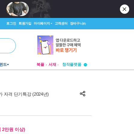
로그인
회원가입
마이페이지
고객센터
장바구니
(0)
투비컨티뉴드
펀드
북플
서재
창작플랫폼
투비컨티뉴드
 자격 단기특강 (2024년)
 2만원 이상)