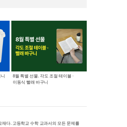
미니
8월 특별 선물. 각도 조절 테이블 ·
가장 빠르게 받아보는 
이동식 빨래 바구니
알림 총집합
교재다. 고등학교 수학 교과서의 모든 문제를