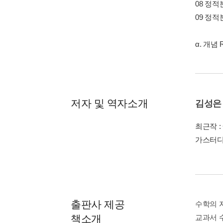
08 정적
09 정적
α. 개념 
저자 및 역자소개
김성은
최근작 :
가스터디 
출판사 제공
수학의 
책소개
교과서 