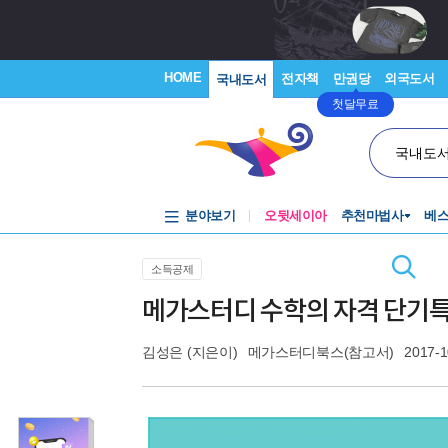
HOME
전자책
만권당
외국도서
국내도서
첫달무료
국내도
분야보기
오뒷세이아
추천마법사
베
소득공제
메가스터디 수학의 자격 단기특강 
김성은
(지은이)
메가스터디북스(참고서)
2017-1