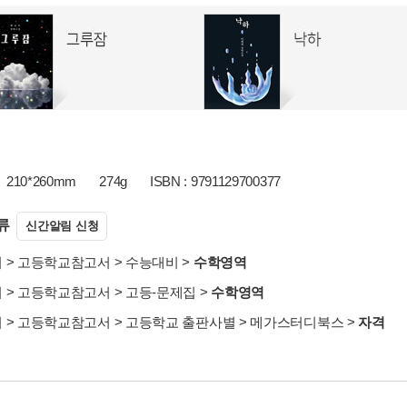
210*260mm
274g
ISBN : 9791129700377
류
신간알림 신청
서
>
고등학교참고서
>
수능대비
>
수학영역
서
>
고등학교참고서
>
고등-문제집
>
수학영역
서
>
고등학교참고서
>
고등학교 출판사별
>
메가스터디북스
>
자격