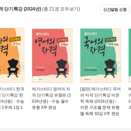
 단기특강 (2024년)
(총 21권 모두보기)
신간알림 신청
메가스터디 한국
메가스터디 영어의 자
[절판] 메가스터디 국어
격 단기특강 한
격 단기특강 유형편 (2
의 자격 단기특강 비문
24년용)
- 수능
024년용)
- 수능 필수
학 독해 (2024년용)
-
 1주제 1장 1
유형 3주 완성
지문 구조별.문제 유형
별 독해 10강 2주 완성