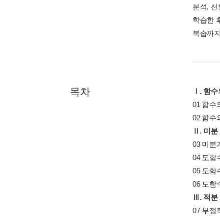
분석, 
학습한 
복습까지
목차
Ⅰ. 함
01 함수
02 함수
Ⅱ. 미분
03 미
04 도함
05 도함
06 도함
Ⅲ. 적분
07 부정