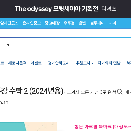
알라딘굿즈
온라인중고
중고매장
우주점
음반
블루레이
커피
서
스트
새로나온책
이벤트
정가인하도서
추천도서
작가와의 만남
북
수학 2 (2024년용)
- 교과서 모든 개념 3주 완성
메가
|
0-10
행운 아크릴 북마크 (대상도서