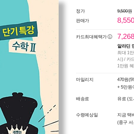
정가
9,500원
8,55
판매가
7,26
카드최대혜택가
알라딘 
최대 1만
시) / 
1만원 
마일리지
470원(5
+ 5만원
배송료
유료 (도
수령예상일
지금 택
(중구 서