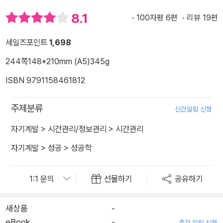
8.1
100자평 6편
리뷰 19편
세일즈포인트
1,698
244쪽
148*210mm (A5)
345g
ISBN 9791158461812
주제분류
신간알림 신청
자기계발
>
시간관리/정보관리
>
시간관리
자기계발
>
성공
>
성공학
선물하기
공유하기
새상품
-
eBook
-
출간 알림 신청