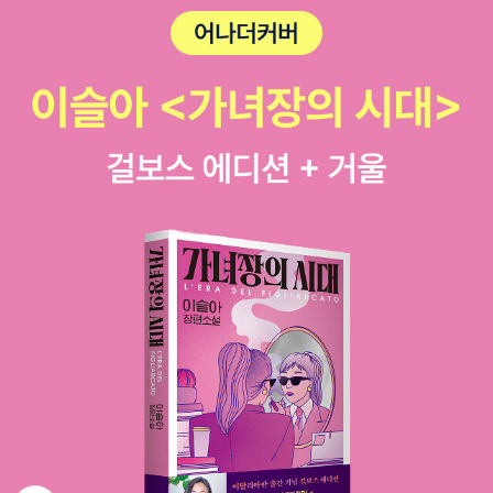
우고 살아가는 개인과 그들을 방기하고 착취하는 일본 사회의 민
낯을 고스란히 드러낸다. 피터와 앨리스와 푸의 여행. 제목
이 뭔가.. 싶은데 고서 수집가인 저자가 고전이 된 명작동화들의
초판본을 통해 우리가 알고 있는 동화의 원형에 대한 이야기를 풀
어낸 이야기. 재밌을..까? 감정동물. 왜 도덕적 우월감을 갖는 사
람들이 부도덕해지기 쉬울까, 왜 사람들은 기회만 생기면 남을 속
이려 드는가. 저자는 그 이유를 감정에서 찾는다. 인간은 스스로
를 합리적 사고와 이성적 판단을 하는 존재로 생각하지만 실제 행
동은 감정에 의해 움직이기 때문이다. 그래서... 인간은 인간이기
에. 수도회에서 운영하는 유치원에서 폭행이 있었다고 하는데, 아
이를 내던지고 뺨을 때리며 폭행을 가한건 유치원의 원장수녀라
니. 놀랍지만 놀랍지도 않은 이유. 악마는 좀비가 아니라 그
들을 불러낸 인간의 사악함 속에 있다. \부정의 부정, 물질에서 정
신으로, 다시 정신에서 물질로.진보 언론의 독자들은 굉장히 까다
로워요. 맛으로 따지면 미식가들이라, 음식을 대충 내놓으면 안되