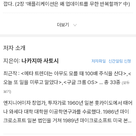
깝다. (2장 ‘애플리케이션은 왜 업데이트를 무한 반복할까?’ 中)
더보기
저자 소개
지은이:
나카지마 사토시
저자파일
신간알림 신청
최근작 :
<메타 트렌더는 아무도 모를 때 100배 주식을 산다>
,
<
오늘 또 일을 미루고 말았다>
,
<구글 크롬 OS>
… 총 33종
(모두
보기)
엔지니어이자 창업가, 투자가로 1960년 일본 홋카이도에서 태어
나 와세다 대학 대학원 이공학연구과를 수료했다. 1986년 마이
크로소프트 일본 법인을 거쳐 1989년 마이크로소프트 미국 본사
로 이동하여 윈도우 95, 인터넷 익스플로러 3.0/4.0, 윈도우 98