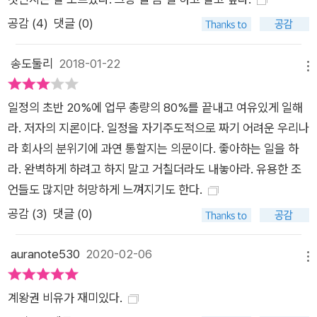
대학 출신에 지금껏 본 적 없는 뛰어난 인재들이었기 때문이다.
더군다나 그는 영어마저 서툴렀다. 그때 그의 유일한 무기는 성실
공감 (
4
)
댓글 (0)
함도 업무 능력도 아닌, ‘시간 관리법’이었다. 시간 관리법을 꾸준
히 익힌 결과, 그는 서른두 살에 빌 게이츠 앞에서 프레젠테이션
송도둘리
2018-01-22
메뉴
을 한 후 쟁쟁한 글로벌 엘리트를 제치고 윈도우95의 설계자로
인정받을 수 있었다. 그 후로도 마이크로소프트에서 승승장구했
일정의 초반 20%에 업무 총량의 80%를 끝내고 여유있게 일해
으며, 퇴사할 때는 4억 엔의 스톱옵션을 제안받기까지 했다. 모두
라. 저자의 지론이다. 일정을 자기주도적으로 짜기 어려운 우리나
‘시간 관리’의 힘이었다. 실제로 ‘시간 지배력’은 전 세계적으로
라 회사의 분위기에 과연 통할지는 의문이다. 좋아하는 일을 하
훌륭한 업적을 달성한 사람들의 비밀 병기였다. 빌 게이츠, 스티
라. 완벽하게 하려고 하지 말고 거칠더라도 내놓아라. 유용한 조
브 잡스, 워런 버핏 등 세계를 주름 잡는 CEO들은 하나같이 시간
언들도 많지만 허망하게 느껴지기도 한다.
관리의 중요성을 언급한다. 하지만 시간의 중요성은 다들 알지만,
공감 (
3
)
댓글 (0)
정작 어떻게 써야 할지는 모르는 사람이 대다수다. ‘로켓 스타트
시간 관리법’은 그런 사람들을 위한 강력한 솔루션이다. 이 기술
auranote530
2020-02-06
메뉴
은 저자가 글로벌 기업에서 11년간 일류 엘리트와 경쟁하며 축적
해온 시간 관리의 핵심이다. 시간의 명장이 알려주는 조언에 따라
계왕권 비유가 재미있다.
하나씩 실천하다 보면 어느덧 폭발적인 성장을 맛보게 될 것이다.