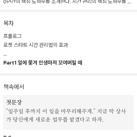
0년간의 핵심 노하우를 소개한다. 시간 관리의 핵심 노하우를 알
려주는 것은 물론, 시간의 진정한 가치를 깨닫게 한다.
목차
시간의 중요성은 다들 알지만, 정작 어떻게 써야 할지는 모르는
프롤로그
사람이 대다수다. ‘로켓 스타트 시간 관리법’은 그런 사람들을 위
로켓 스타트 시간 관리법의 효과
한 강력한 솔루션이다. 마감 전에는 느긋하게 있다가 마감이 코앞
에 닥치면 벼락치기하듯 막판 스퍼트를 올리는 라스트 스퍼트를
Part1 일에 쫓겨 인생마저 꼬여버릴 때
버리고, 초반 20%의 기간 동안 최고의 속도로 일의 80%를 끝내
는 ‘스타트 대시(start dash)’로 일하도록 돕는다.
책속에서
이 시간 관리법의 진짜 목적은 ‘여유 시간’을 확보하는 것이다. 여
유 시간이야말로 몰입과 능률을 올리는 바로미터이기 때문이다.
첫문장
‘로켓 스타트 시간 관리법’을 200% 효과적으로 사용하기 위한
"일주일 후까지 이 일을 마무리해주게." 지금 막 상사
방법은 물론, 더 나아가 상황별 활용법도 눈여겨볼만하다. 직장인
가 당신에게 새로운 업무를 맡겼다고 하자.
이든 프리랜서든, 1인 사업자든, 시간 관리에 애를 먹는 누구라도
시간의 기술을 손쉽게 익힐 수 있다.