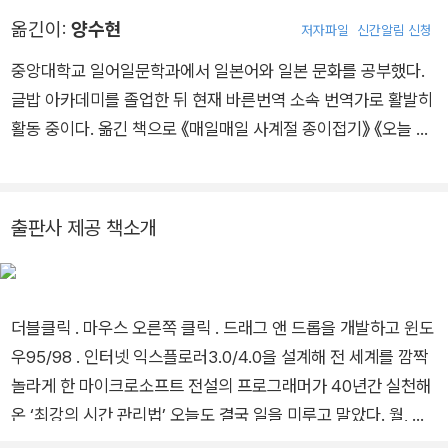
의 기본 설계를 담당하면서 윈도우 95에 ‘마우스 오른쪽 버튼 클
옮긴이:
양수현
저자파일
신간알림 신청
릭’, ‘더블 클릭’, ‘드래그 앤 드롭’ 등의 기능을 구현했다. 2000년
마이크로소프트를 퇴사하고 같은 해 지보(Xevo)를 창업해 미국
중앙대학교 일어일문학과에서 일본어와 일본 문화를 공부했다.
최고의 차량용 소프트웨어 기업으로 성장시켰다. 2019년 지보를
글밥 아카데미를 졸업한 뒤 현재 바른번역 소속 번역가로 활발히
3억 2천만 달러에 매각한 뒤 현재 시애틀에 거주하면서 아이폰
활동 중이다. 옮긴 책으로 《매일매일 사계절 종이접기》 《오늘 또
과 아이패드 앱을 비롯해 다양한 소프트웨어를 개발하고 있다. 발
일을 미루고 말았다》 《우리의 믿음은 고양이가 있다는 것》 《사소
행 중인 인기 뉴스레터 《주간 Life is beautiful》은 약 2만 명의
한 말 한마디의 힘》 《초등학생을 위한 세계 명작》 시리즈 등이 있
회원 수를 기록하여 ‘마구마구 대상 2024’ 종합 대상 1위를 수상
다.
출판사 제공 책소개
했다. 저서로 일본에서 15만 부 넘게 팔린 베스트셀러 《오늘 또
일을 미루고 말았다》 등이 있다.
더블클릭 ․ 마우스 오른쪽 클릭 ․ 드래그 앤 드롭을 개발하고 윈도
우95/98 ․ 인터넷 익스플로러3.0/4.0을 설계해 전 세계를 깜짝
놀라게 한 마이크로소프트 전설의 프로그래머가 40년간 실천해
온 ‘최강의 시간 관리법’ 오늘도 결국 일을 미루고 말았다. 월, 화,
수, 목 연달아 야근을 했지만 도무지 일의 끝은 보이지 않는다. 동