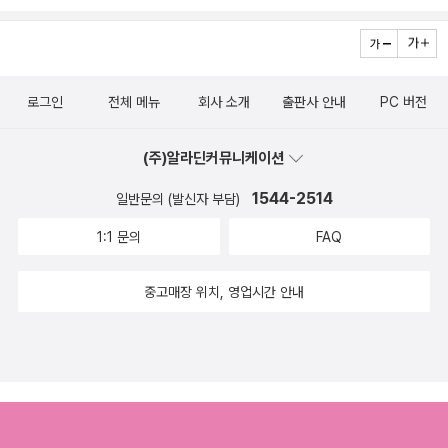
뿐만 아니라 한 번뿐인 삶을 멋지게 살 수 있는 인생의 지침서로
웃거리고 있는 내가 조금은 한심스럽기도 하지만 어쩔건가. 이미
서도 훌륭히 그 몫을 할 것이다.
익숙해져버린 한심함인걸. 큐레이셔니즘. 큐레이터는 흡혈
귀다. 마돈나 역시 흡혈귀다. 큐레이터로서 어떻게 조합해야 할지
로그인
전체 메뉴
회사 소개
출판사 안내
PC 버전
를 안다... 응? 페이스북에서 남들과 다름을 증명하려 애쓴다...라
고 하니. 이거 궁금해. 조선자본주의공화국. 제목이 책의 행심내
(주)알라딘커뮤니케이션
용이라니. 이제 점차적으로 북한을 방문하는 외국인이 줄어들 것
1544-2514
같기는 하지만 그래도 왠지 미지의 세계라는 느낌때문에 평균 정
일반문의 (발신자 부담)
도의 관광객은 유지되지 않을까. 한국에 대해 잘 알고 있는 대니
1:1 문의
FAQ
얼 튜더의 글이니 이것도 궁금.과학자는 전쟁에서 무엇을 했나.
'과학자는 과학자로서 학문을 사랑하기 이전에 인간으로서 인류
중고매장 위치, 영업시간 안내
를 사랑하지 않으면 안된다' 인간증발. 일본 자발적 실종자들
의 사연. 저자들은 일본 사회를 하나의 거대한 압력솥에 비유한
다. 약한 불 위에 올려져 조금씩 끓는 압력솥 같은 사회에서 일본
인들은 스트레스를 견디며 살아가다가 그 압력을 견딜 수 없는 정
도가 되면 수증기처럼 증발한다는 것이다. 책은 자신의 존재를 지