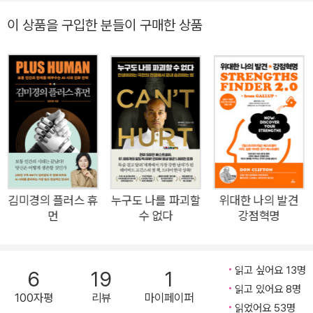
료들은 불금을 즐기기 위해 퇴근 준비에 한창인데 왜 내 일만 끝
이 상품을 구입한 분들이 구매한 상품
나지 않는 걸까? 일에 쫓겨 인생마저 꼬인 사람들을 위해, 이 책
은 명쾌한 답을 준다. 바로 시간을 영리하게 사용하라고 말이다.
저자 나카지마 사토시는 우리에게 무척 익숙한 ‘더블클릭’ ‘마우
스 오른쪽 클릭’ ‘드래그 앤 드롭’을 개발한 프로그래머다. 그는
전 세계적 히트 상품 ‘윈도우95’와 ‘윈도우98’, ‘인터넷 익스플로
러3.0’과 ‘인터넷 익스플로러4.0’을 설계하면서 마이크로소프트
전설의 프로그래머로 이름을 높였다. 밤샘과 초과근무로 악명 높
은 IT업계에서 그가 세상을 뒤바꾼 발명을 할 수 있었던 비결은
무엇일까? 그것은 ‘시간을 지배하는 힘’이다. 그는 자신이 일찍
김미경의 플러스 휴
누구도 나를 파괴할
위대한 나의 발견
먼
수 없다
강점혁명
재능을 꽃피울 수 있었던 궁극의 비결을 ‘로켓 스타트 시간 관리
법’이라고 이름 짓고, 40년간의 핵심 노하우를 한 권의 책에 담았
다. 따라 하기만 하면 누구나 빠른 속도로 일을 끝낼 수 있는 것은
읽고 싶어요 13명
6
19
1
물론, 평범한 사람도 일류 인재를 뛰어넘을 수 있다. 이 책은 어떻
읽고 있어요 8명
100자평
리뷰
마이페이퍼
게 일을 해야 좋을지 모르는 사회초년생에게 효율적으로 일할 수
읽었어요 53명