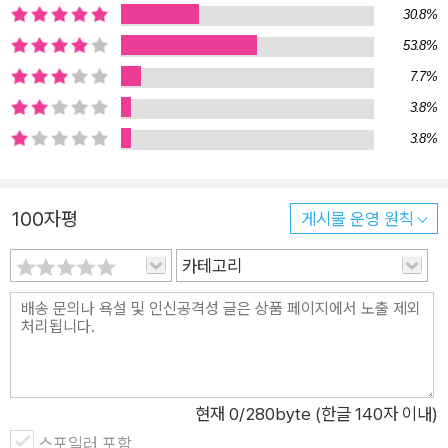
30.8%
내고 또 엄청난 성공을 거둘 수 있었을까? 희대의 천재였던 걸
53.8%
까? 결코 그렇지 않다. 그것은 시간을 굉장히 효율적으로 사용했
7.7%
기 때문이다. 그는 초등학교 4학년 때 처음으로 시간을 관리하기
3.8%
시작했다. 3학년 방학 때 실컷 놀기만 하다가 개학을 앞둔 며칠
3.8%
전 벼락치기로 방학 숙제를 하고 있을 때였다. 바다로 놀러 가고
싶었지만 숙제를 다 끝내지 못했다는 이유로 그럴 수 없었다. 후
회막심이었던 그는 1년 후 방학이 시작되자마자 단 2주 만에 숙
100자평
게시물 운영 원칙
제를 끝내버린다. 이 사건을 계기로 그는 시간의 능력을 여실히
체험한다. 그리고 그의 인생도 바뀌기 시작한다. 고등학생 때는
카테고리
본인만의 시간 단축 공부법으로 시험공부를 따로 하지 않고도 일
본의 명문 와세다대학교에 입학했다. 대학생 때는 세계 최초의 P
C용 도면 작성 프로그램 ‘CANDY’를 개발해, 학생 신분으로 1억
엔이 넘는 로열티를 벌어들이기도 했다. 마이크로소프트에서의
활약은 두말할 필요도 없다. 이 책은 출간되자마자 아마존 재팬
현재
0
/280byte (한글 140자 이내)
비즈니스 분야에서 1위를 했고, 출간 즉시 빠른 속도로 10만 부를
스포일러 포함