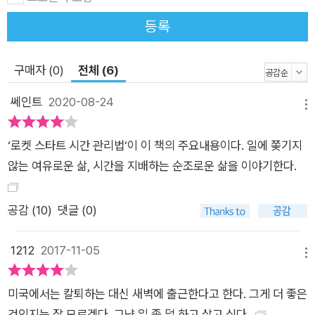
돌파했다. 책 판매에 힘입어 ‘테드X삿포로’에서 ‘당신의 일은 왜
등록
끝나지 않는가’라는 주제로 강연을 열어 수많은 사람들의 일 걱정
을 풀어주기도 했다. 좀 더 꼼꼼하게 정리된 책은 저자가 40년간
구매자 (0)
전체 (6)
실천해온 시간 관리의 핵심 노하우를 알려주는 것은 물론, 시간의
진정한 가치를 깨닫게 해줄 것이다. “따라 하기만 하면 2배 이상
쎄인트
2020-08-24
메뉴
실력 차가 나는 엘리트를 가뿐히 이길 수 있다” 타고난 능력, 학
벌, 성실함을 뛰어넘는 시간의 힘 사회생활을 하면서 느끼는 어쩔
‘로켓 스타트 시간 관리법‘이 이 책의 주요내용이다. 일에 쫒기지
수 없는 한계가 있다. 바로 학벌, 인맥, 스펙이다. 학벌이 딸리고,
않는 여유로운 삶, 시간을 지배하는 순조로운 삶을 이야기한다.
인맥이 부족하고, 스펙이 약하다는 이유로 성실함을 무기로 앞세
운 수많은 직장인이 좌절을 맛본다. 하지만 시간 관리법은 그 유
공감 (
10
)
댓글 (0)
리천정을 단숨에 무너트린다. 시간 관리법을 완벽하게 익히면 타
고난 능력보다 두 배 더 많은 성과를 거둘 수 있는 것은 물론, 일
1212
2017-11-05
류 엘리트를 뛰어넘을 수 있다. 저자는 자신 역시 그런 경험을 했
메뉴
다고 고백한다. 1989년 미국 마이크로소프트 본사로 이동한 후,
미국에서는 칼퇴하는 대신 새벽에 출근한다고 한다. 그게 더 좋은
그는 엄청난 위협을 느꼈다. 미국 프로그래머들은 하나같이 명문
것인지는 잘 모르겠다. 그냥 일 좀 덜 하고 살고 싶다.