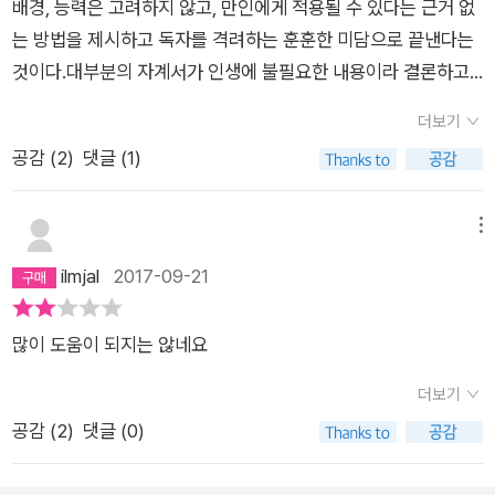
배경, 능력은 고려하지 않고, 만인에게 적용될 수 있다는 근거 없
용하기 위한 방법도 담겨 있다. ‘계왕권으로 몰입하라’ ‘정확히 예
는 방법을 제시하고 독자를 격려하는 훈훈한 미담으로 끝낸다는
측하려면 일단 시작하라’ ‘일을 전속력으로 끝내서는 안 된다’ ‘일
것이다.대부분의 자계서가 인생에 불필요한 내용이라 결론하고
단 만들면 미래가 바뀐다’ ‘마감에 맞추면 마감을 지킬 수 없다’
읽지 않으려 했지만, MS의 전설적인 프로그래머란 말에 혹해서
등등 40년의 통찰이 담긴 노하우가 가득하다. 한 단계 더 나아가
더보기
호기심에 읽어봤지만 역시나 너무나 뻔하고 당연한 내용들에 설
상황별 ‘로켓 스타트 시간 관리법’의 활용법도 눈여겨볼만하다.
공감 (
2
)
댓글 (1)
명마저 부실하고 필력이 저열하여 읽기가 괴로울 정도였다. 저자
‘두세 가지의 일을 동시에 할 때’ ‘장기 프로젝트를 할 때’ ‘일과 공
가 학창시절 국어를 싫어해 공부하지 않았다는 말은 진실인 것 같
부를 병행할 때’와 같이 직장인들에게 익숙한 문제 상황별 대응법
다.
메뉴
이 담겨 있다. 직장인이든 프리랜서든, 1인 사업자든, 시간 관리에
ilmjal
2017-09-21
애를 먹는 누구라도 시간의 기술을 손쉽게 익힐 수 있을 것이다.
“좋아하는 일을 할 때 시간의 힘은 더 강력하다” 일의 본질과 시
간의 진정한 가치를 깨닫게 하는 자기 관리의 필독서 ‘로켓 스타
많이 도움이 되지는 않네요
트 시간 관리법’의 노하우만을 배우는 것은 시간의 일부만을 아는
더보기
것이다. 진정한 시간의 힘을 느끼려면 그것을 적재적소에 써야 한
공감 (
2
)
댓글 (0)
다. 저자는 말한다. “좋아하는 일을 할 때 시간 관리법의 진정한
힘을 느낄 수 있다”고. 그 역시 마찬가지였다. 프로그래밍이 좋아