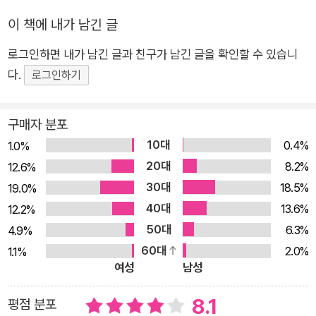
있도록 돕고, 도통 업무 능률이 오르지 않고 승급이 정체된 대리·
이 책에 내가 남긴 글
과장직에게는 빠르게 성장할 수 있는 원동력이 되어줄 것이다. 그
리고 1인 멀티로 일할 수밖에 없는 대한민국 모든 직장인에게 최
로그인하면 내가 남긴 글과 친구가 남긴 글을 확인할 수 있습니
고의 무기로 쓰일 것이다. ★★★★★ 아마존 재팬 비즈니스 1
다.
로그인하기
위 ★★★★★ 출간 즉시 10만 부 돌파! ★★★★★ 테드X삿
포로 ‘당신의 일은 왜 끝나지 않는가’ 인기 강연 “평범한 내가 M
구매자 분포
S 최고의 발명품을 만들어낼 수 있었던 비결은, 바로 ‘시간’이었
10대
0.4%
1.0%
다” 마이크로소프트 전설의 프로그래머를 키워낸 기적의 시간 관
20대
8.2%
12.6%
리법 저자 나카지마 사토시는 마이크로소프트를 세계 최고의 소
30대
18.5%
19.0%
프트웨어․인터넷 컴퍼니로 우뚝 서게 한 전설의 프로그래머다. 우
40대
13.6%
12.2%
리가 매일 다루는 마우스의 기본 기능, 즉 더블클릭과 마우스 오
50대
6.3%
4.9%
른쪽 클릭, 드래그 앤 드롭은 모두 그의 손에서 탄생했다. 누구도
60대
2.0%
1.1%
생각하지 못한 획기적인 아이디어였다. 그가 기초 설계를 맡은
여성
남성
‘윈도우95’와 ‘윈도우98’, ‘인터넷 익스플로러3.0’과 ‘인터넷 익
스플로러4.0’은 출시되자마자 전 세계의 IT 판도를 뒤바꿨다. 남
8.1
평점 분포
들은 하나를 해내는 것도 쉽지 않은 일을 그는 어떻게 연달아 해