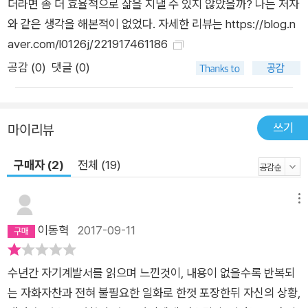
안 완벽주의로 일해서는 안 된다는 것이다. 그래서는 일의 80%
더라면 좀 더 효율적으로 삶을 지낼 수 있지 않았을까? 나는 저자
를 끝내지 못한다. 2일의 시간은 이 일을 해낼 수 있는가 없는가
와 같은 생각을 해본적이 없었다. 자세한 리뷰는 https://blog.n
를 판단하는 기간이자 일의 큰 그림을 그리는 기간이다. 완벽주의
aver.com/l0126j/221917461186
의 덫에 걸려 세부 수정에 발목이 잡히면 결국 어떤 일도 제시간
공감 (
0
)
댓글 (0)
에 마칠 수 없다. ‘로켓 스타트 시간 관리법’의 진짜 목적은 ‘여유
시간’을 확보하는 것이다. 10일의 기간 중 2일 동안 80%의 일을
해낸다면, 8일의 여유 시간이 생긴다. 8일 동안 나머지 20%의
쓰기
마이리뷰
일을 천천히 마무리하면서, 자신이 좋아하는 일을 시도해볼 수 있
다. 어째서 여유 시간이 이렇게 길어야 할까? 여유 시간이야말로
구매자 (2)
전체 (19)
몰입과 능률을 올리는 바로미터이기 때문이다. 사람은 24시간
몰입할 수 없다. 그러나 야근과 밤샘, 주말 근무를 하다 보면 장시
메뉴
간 억지로 몰입하게 되고, 그 결과 집중도가 떨어져 능률이 오르
이동혁
2017-09-11
지 않는 경험을 누구나 해봤을 것이다. 결국 당신의 일이 끝나지
않는 진짜 이유는 너무 쉬지 않고 일해서였던 것이다. 따라서 여
수년간 자기계발서를 읽으며 느낀것이, 내용이 없을수록 반복되
유 시간을 충분히 확보해내는 것이 일을 잘할 수 있는 관건인 셈
는 자화자찬과 전혀 불필요한 일화로 한껏 포장한뒤 자신의 상황,
이다. 책에는 ‘로켓 스타트 시간 관리법’을 200% 효과적으로 사