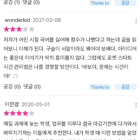
공감 (
1
)
댓글 (0)
빠르게 성장하고 싶은 사람이라면 꼭 몸에 익혀야 할 능력이다.
“초반 20%의 시간 동안 일의 80%를 끝내라!” ‘로켓 스타트 시
wonderkid
2021-02-08
간 관리법’으로 누구나 시간의 주인이 되는 길 자꾸만 일을 미루
메뉴
는 사람들은 ‘라스트 스퍼터’일 확률이 높다. 라스트 스퍼트(last
저자가 어린 시절 국어를 싫어해 점수가 나뻤다고 하는데 글을 읽
spurt)는 마감 전에는 느긋하게 있다가 마감이 코앞에 닥치면 벼
어보니 이해가 된다. 구슬이 서말이라도 꿰어야 보배다. 아이디어
락치기하듯 막판 스퍼트를 올리는 일 습관을 말한다. 이런 습관은
는 좋은데 이야기가 딱히 흥미롭지 않다. 그럼에도 로켓 스타트
일의 리스크를 정확히 예측할 수 없게 만들고, 업무 효율을 뚝 떨
시간 관리법은 나름 경청할 방안이다. ‘바보야, 문제는 시간이
어트리기 때문에 시간 관리에 있어 가장 먼저 버려야 할 최악의
야!‘
태도로 꼽힌다. ‘로케 스타트 시간 관리법’은 라스트 스퍼트를 버
공감 (
0
)
댓글 (0)
리고, ‘스타트 대시(start dash)’로 일하도록 돕는다. 초반 20%
의 기간 동안 최고의 속도로 일의 80%를 끝내는 것이다. 총 10일
이한결
2020-05-01
의 업무 기간이 있다면, 이중 2일 동안 업무량의 80%를 해치우
메뉴
는 방식이다. 굉장히 고난도의 집중력이 필요한 방법이지만, 꾸준
히 노력하면 중독된 라스트 스퍼트 습관을 완전히 교정하고 일을
매일 과제에 늦는 학생, 업무를 미루다 결국 마감기한에 다가와서
제시간보다 훨씬 앞서 끝낼 수 있다. 단, 주의할 점은 이 기간 동
벼락치기하는 이들에게 추천한다. 내가 학생 때 이런 방법을 알았