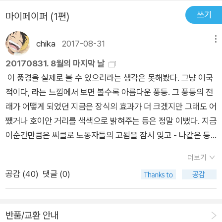
서 공부 시간을 극도로 효율화해 남는 시간에 프로그램을 만들었
쓰기
마이페이퍼 (1편)
다. 새로운 일을 하고 싶다는 마음에 안정적인 회사를 뛰쳐나와
마이크로소프트 일본 법인에 들어갔고, 핵심적인 일을 하고 싶다
chika
2017-08-31
메뉴
는 이유로 빌 게이츠와 직접 담판을 짓고 미국 본사에 들어갔다. 1
1년 만에 마이크로소프트를 퇴사한 이유도 IT업계의 패권을 쥔
20170831. 8월의 마지막 날
회사를 나와 새로운 일에 도전하고 싶어서였다. ‘좋아하는 일’을
이 풍경을 실제로 볼 수 있으리라는 생각은 못해봤다. 그냥 이국
할 때마다 시간 관리법은 그에게 엄청난 동력이 되었다. 그 40년
적이다, 라는 느낌에서 보면 볼수록 아름다운 풍등. 그 풍등의 전
의 역사를 고스란히 담은 ‘로켓 스타트 시간 관리법’은 좋아하는
래가 어떻게 되었던 지금은 장식의 효과가 더 크겠지만 그래도 어
일에 몰입하는 최선의 방법이다. 책의 마지막장에는 좋아하는 일
쨌거나 호이안 거리를 색색으로 밝혀주는 등은 정말 이뻤다. 지금
을 찾기 위한 시간 명장의 인생철학이 고스란히 담겨 있다. ‘목적
이순간만큼은 씨클로 노동자들의 고됨을 잠시 잊고 - 나같은 등
없는 공부는 하지 마라’ ‘아이디어는 새로울 필요가 없다’ ‘무조건
치가 타려고 한 씨클로의 아저씨는 그 중에서도 너무 말라있어서
더보기
시작하라’ ‘실패보다 더 두려운 것은 원하는 일을 하지 못할 때다’
황급히 다른 사람을 밀어넣고 5분여를 기다린 후에 다행히 젊고
공감 (
40
)
댓글 (0)
등등 일이든 공부든 인생의 본질을 깨닫게 하는 단단한 조언들은
통통한 애가 와서 조금은 덜 부담스러운 마음으로 거리 여행을 즐
읽는 이의 마음을 한 뼘 더 성장시킨다. 이 책은 시간의 노하우만
겼다. 8월의 마지막날. 하루가 지나가버리기전에 기한만료인 쿠
을 알려주는 책이 아니라 일과 인생의 본질을 일깨우고 가치 있게
폰과 상품권을 쓰려고 다시 신간서적을 들쑤시고 있는 중이다. 그
반품/교환 안내
시간을 쓸 수 있는 유일한 길을 알려준다. 자기 관리의 필독서일
냥 넘겨도 될 것을 악착같이 뭔가 한 권이라도 더 사볼까 하고 기