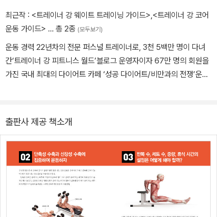
최근작 :
<트레이너 강 웨이트 트레이닝 가이드>
,
<트레이너 강 코어
운동 가이드>
… 총 2종
(모두보기)
운동 경력 22년차의 전문 퍼스널 트레이너로, 3천 5백만 명이 다녀
간‘트레이너 강 피트니스 월드’블로그 운영자이자 67만 명의 회원을
가진 국내 최대의 다이어트 카페 ‘성공 다이어트/비만과의 전쟁’운영
진이다. 9년 전부터 블로그와 각종 SNS를 통해 건강, 운동 관련 콘
텐츠를 발행해왔으며 카카오스토리를 비롯한 각종 SNS에 35만 명
의 구독자를 갖고 있다. 경남체고에서 역도를, 한양대에서 체육학을
출판사 제공 책소개
전공했다. 현재는 가톨릭대 보건대학원에서 인간공학 및 재활보건학
을 전공하면서 대학에서 강의를 하고 트레이너들을 교육하고 있다. 2
013~2014년 육군사관학교에서 웨이트 트레이닝 외래 강사를 직임
하였고 2014~2015년에는 국제 스포츠 박람회에 프리젠터로 참여
하였으며, TWIST SPORT CONDITIONING, TWISTER BAG
국제 마스터 트레이너로 교육을 담당하고 있다. 지은 책으로는《독한
것들의 진짜 운동법》, 《트레이너 강 코어 운동 가이드》가 있다.