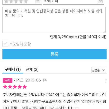
카테고리
동 이론과 주의사항도 알려준다. 어느 정도 자신의 몸을 컨트롤 할 수
있고 운동에 대한 지식이 쌓였다면, 후반부에 소개하고 있는 파워 운
동을 해보길 권한다. 파워 운동은 단순히 근육을 키우거나 늘리는 운
동이 아니라 온몸의 힘을 키우고 더 잘 쓸 수 있게 만드는 운동으로,
최근에는 이와 같이 신체 기능이나 힘을 키우는 운동이 유행하고 있
현재
0
/280byte (한글 140자 이내)
지만 이와 관련된 운동법에 대한 지식이 많이 부족한 상황이다. 역도
스포일러 포함
선수 출신인 이 책의 저자가 힘을 기르기 위해 자신이 직접 했었던 훈
련 방법을 바탕으로 일반인들이 다치지 않고 체계적으로 힘을 키울
등록
수 있는 운동 노하우를 설명하고 있어 스트렝스에 관심이 많은 사람
들에게도 좋은 길잡이가 될 것이다.
구매자 (1)
전체 (2)
기즈모
2019-06-14
메뉴
초보자한테는 필수책입니다.근육가이드는 중상급자 이상그리고 나뉘
어져 있어서 3개다 사야하구요출판사의 상업적인게 없지않아 있긴합
니다.물론 그책들도 좋긴한데 이책 추천합니다.