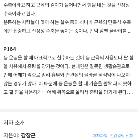
수축이라고 하고 근육의 길이가 늘어나면서 힘을 내는 것을 신장성
수축이라고 한다.
운동하는 사람들이 많이 하는 실수 중의 하나가 근육의 단축성 수축
에만 집중하고 신장성 수축을 놓치는 것이다. 만약 덤벨 플라이를 할
때 신장성 수축에 집중하지 않고 중력의 저항대로 덤벨을 빠르게 내
린 후 다시 단축성 수축만을 반복한다면 어깨가 금방 망가지고 근육
P.164
에 전해지는 자극도 줄어들 것이다. 운동 동작을 할 때 단축성 수축의
등 운동을 할 때 대표적으로 실수하는 것이 등 근육의 사용보다 팔 힘
속도가 1.5초라면 신장성 수축은 3초 정도로 유지하는 것이 좋다.
을 사용해서 중량을 당기는 것이다. 현대인은 잘못된 생활습관으로
- <단축성 수축과 신장성 수축에 집중하여 운동하자> 중에서
인해 어깨가 앞으로 말려 흉부와 견관절의 올바른 움직임이 나오지
않는 경우가 많다. 이 때문에 등 운동을 할 때 가슴을 활짝 펴지 못하
고 팔 힘을 사용하거나 어깨 위쪽으로 올려서 중량을 당기게 된다. 따
라서 등 운동을 할 때는 가슴을 활짝 펴서 동작을 실시하고 등 운동을
하기 전에는 스트레칭으로 흉부와 견관절의 가동성을 꼭 확보하도록
하자.
저자 소개
- <등 운동의 포인트> 중에서
지은이:
강창근
저자파일
신간알림 신청