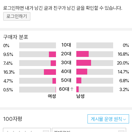
어져 있는지 등을 상세히 일러두고 있어 독자가 자신의 몸에 대해서
로그인하면 내가 남긴 글과 친구가 남긴 글을 확인할 수 있습니다.
더 잘 이해하고 올바르게 운동할 수 있도록 했다. 운동 이론과 실전 동
로그인하기
작을 상세히 알 수 있는 웨이트 트레이닝 가이드 [트레이너 강 웨이트
트레이닝 가이드]는 운동할 때 주의해야 할 사항과 식습관, 수분 섭취
구매자 분포
등에 대한 기본적인 이론뿐만 아니라 근육 해부학 이미지를 통한 근
10대
0%
0%
육의 모양과 쓰임, 운동 방법과 프로그램의 종류 등을 소개하고 있다.
20대
16.8%
9.5%
또한 전 운동 동작 사진은 물론, QR 코드 영상도 같이 있어서 트레이
30대
20.0%
7.4%
너가 옆에서 알려주듯이 생생하게 동작을 확인할 수 있도록 하였다.
40대
따라서 운동을 해보지 않았던 사람들도 쉽게 이해할 수 있고, 운동을
14.7%
16.3%
조금 해본 사람들도 앞으로의 운동 방향을 잡는 데 도움이 된다. 머신
50대
6.8%
4.7%
& 프리웨이트부터 파워 운동까지 전문 트레이너의 운동 노하우를 배
60대
3.2%
0.5%
여성
남성
운다! 저자는 운동을 처음 하는 사람들에게 프리웨이트보다 머신웨이
트를 먼저 하라고 권한다. 운동 초보자가 프리웨이트를 먼저 할 경우
자신의 몸과 중량을 제대로 컨트롤하기 어려워서 부상을 입을 위험이
100자평
게시물 운영 원칙
있기 때문이다. 따라서 본 도서에서는 머신 운동을 시작으로 점차 프
리웨이트 비중을 늘려가는 방식의 운동과 더불어 각 수준에 맞는 운