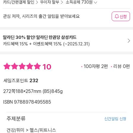
카드/간편결제 할인
무이자 할부
소득공제 730원
관심 저자, 시리즈의 출간 알림을 받아보세요
신청
알라딘 30% 할인! 알라딘 만권당 삼성카드
카드혜택 15% + 이벤트혜택 15% (~2025.12.31)
10
100자평 2편
리뷰 0편
세일즈포인트
232
272쪽
188*257mm (B5)
845g
ISBN 9788978495585
주제분류
신간알림 신청
건강/취미
>
헬스/피트니스