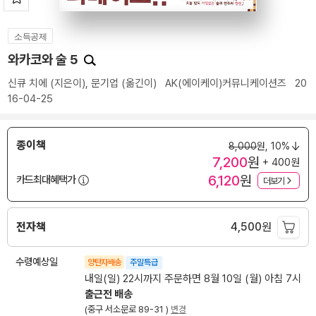
소득공제
와카코와 술 5
신큐 치에
(지은이),
문기업
(옮긴이)
AK(에이케이)커뮤니케이션즈
20
16-04-25
종이책
8,000
원,
10%
7,200
원
+ 400원
6,120
원
카드최대혜택가
더보기
전자책
4,500
원
수령예상일
양탄자배송
주말특급
내일(일) 22시까지 주문하면 8월 10일 (월) 아침 7시
출근전 배송
(중구 서소문로 89-31 )
변경