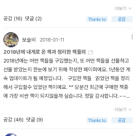
로 나아진 세상이기는 한 것 같다. 적어도 살기 위해 먹는 차원에
/ 2018년 8월 언젠가 호밖꽃 요리는 꼬옥 먹어보고 싶네요. 헤
는 배덕감을 초월해, 오히려 상쾌한 기분이 다 들어. (44쪽)튀김
더보기
서는 한 단계 올라선 것처럼 보이기도 하고. 또 먹는 것과 관련된
더 안트 앤더슨 지음, 이상원 옮김 / 니케북스 / 2016년 3월 관심
의 풍성함. 매실과 차조기의 산뜻함. 야채, 고기. 정성을 가득 담
공감 (
16
)
댓글 (2)
직업이 세분해서 늘어난 것도 이런 세태를 반영하는 것으로 볼 수
있는 음식을 바탕으로 세계 문화사를 이야기하니 머리에 쏙쏙 들
아 만든 색이 선명한 요리라 소주와 한층 더 잘 어울리는구나. (6
있을 것이고. 그냥 한 권만 보면 될 것 같아 최신판으로 5권을 본
어오네요. ^^ 손현주 지음 / 생각정거장 / 2016년 10월 요즘
9∼70쪽) 신나게 밥을 짓습니다. 나는 내가 먹을 밥을 늘 스스로
것인데, 1,2,3,4권을 다 구입해도 남들 술 한 번 사 마시는 값 비
들어 더더욱 제철 음식의 소중함을 느끼고 있답니다. 제철 음식이
보슬비
2018-01-11
메뉴
짓는다고 할 텐데, 곁님하고 아이들이 먹을 밥을 늘 손수 짓습니
슷하지 않으려나 하는 핑계가 생긴다. 까짓 목으로 마시는 대신에
왜 이리 맛있는지... 최연정.최지민 지음
다. 엊그제 아침에 미역을 불리니 이 모습을 본 곁님이 무척 반깁
2018년에 내게로 온 책과 정리한 책들외
눈으로나 마셔야겠다. 취하지도 않으니 그 또한 좋고. (y에서 옮
/ 로지 / 2016년 2월 '수프'하면 단순히 에피타이저로만 생각했
니다. 미역국이 더없이 맛있으니 반갑다고 한마디를 합니다. 처음
2018년에는 어떤 책들을 구입했는지, 또 어떤 책들을 선물하고
김20161001)
는데, 메인 요리도 될수 있다는것을 이 책을 통해 알았어요. 추운
에는 그런가 하고 그저 그렇게 여겼는데, 냄비에 밥물을 맞추어
선물 받았는지 한눈에 보기 위해 작성한 페이퍼예요. 1년동안 계
겨울에 더 빛이나는 '수프' 요리
불을 올리고 나서 미역국에 넣을 무를 썰고 소고기를 헹구다가 문
속 업데이트가 될 예정입니다. 구입한 책들 읽었던 책을 정리
책
득 다시 생각해 보았어요. 늘 밥을 지어서 차리는 사람으로서 ‘맛
해서 구입할수 있었던 책이예요. ^^ 당분간 최근에 구매한 책중
유즈키 아사코 지음, 권남희 옮김 / 이봄 / 2018년 10월 처음 제
있다’라든지 ‘반갑다’라든지 ‘즐겁다’ 같은 아주 짤막한 한 마디를
에 가장 비싼 책이 되지않을까 싶습니다. 정말 감사합니다.~~~
목을 보고 로맨스로 헛다리 집었는데, 한편의 일드를 읽는 느낌이
들으면, 그때에는 몰라도 나중에 밥을 차리고 치울 적에 알게 모
*^^* '실버 스푼' 이전에는 '페랑디 요리수업'이 가장 크고 두꺼웠
라 재미있게 읽었습니다. 소소한 음식 이야기속에 녹아드는 사람
더보기
르게 힘이 되는구나 싶습니다. 아이들하고 밥상맡에 즐겁게 둘러
는데, 사이즈는 몰라도 두께는 '실버 스푼'이 두껍네요. 그래도 가
들간의 이야기가 좋았어요. 신큐 치에 지음, 문기업 옮김 / AK
공감 (
46
)
댓글 (9)
앉아 한 끼니를 맛나게 먹습니다. 밥그릇을 비우고 밥상도 이럭저
격은 페랑디가 조금 비쌉니다. 올해는 꼭 배트맨 수집말고,
(에이케이)커뮤니케이션즈 / 2016년 4월 맛있는 음식과 어울리
럭 치운 뒤에 막걸리 한잔을 밥상맡에 올려 봅니다. 만화책에 나
읽기로~~~^^ 읽고 싶은 코믹스들~
는 술 한잔이 주는 행복. 떡볶이랑 막걸리 조합은 생각하지 못