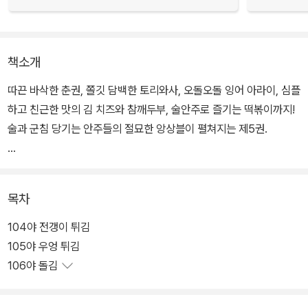
책소개
따끈 바삭한 춘권, 쫄깃 담백한 토리와사, 오돌오돌 잉어 아라이, 심플
하고 친근한 맛의 김 치즈와 참깨두부, 술안주로 즐기는 떡볶이까지!
술과 군침 당기는 안주들의 절묘한 앙상블이 펼쳐지는 제5권.
오늘도 당당하게 혼자 술을 마시는 와카코. 누구의 눈치도 볼 필요 없
이, 혼자 마음껏 즐기는 진정한 자유의 길이 여기 있다!! 가끔은 여럿
목차
이 모인 술자리 보다, 혼자 깊은 사색 속에 곁들이는 한잔이 기분 좋을
때도 있는 법. 나 자신을 벗삼아 한잔 즐기는 그 각별한 행복을 느껴보
104야 전갱이 튀김
자.
105야 우엉 튀김
106야 돌김