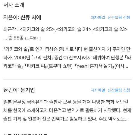
저자 소개
지은이:
신큐 치에
저자파일
신간알림 신청
최근작 :
<와카코와 술 25>
,
<와카코와 술 24>
,
<와카코와 술 23>
… 총 99종
(모두보기)
『와카코와 술』로 인기 급상승 중! 히로시마 현 출신이자 거 주자인 만
화가. 2006년 「코믹 펀치」 증간호(신초샤)에서 데뷔하여 단행본 『와
카코와 술』 『타카코 씨』(토쿠마 쇼텐) 『Yeah! 혼자서 놀기』(아사히
신문 출판) 등 발매 중. SNS를 팔로우해주셔서 항상 감사드립니다.
인스타의 계정을 보면 어째서인지 요코하마시의 팔로워가 압도적으
옮긴이:
문기업
저자파일
신간알림 신청
로 많습니다. 고향인 히로시마마저도 가볍게 뛰어넘다니… 신기해요!
일본 문부성 국비유학과 출판사 근무 등을 거쳐 다양한 책과 서브컬
처를 한국에 소개하고자 마음먹고 번역가로 활동하기 시작했다. 현재
출판 기획 및 일본어 전문 번역가로 활동하고 있다. 주요 역서로는
《와카코와 술》, 《클락워크 플래닛》, 《내가 대화하는 이유》 외 다수가