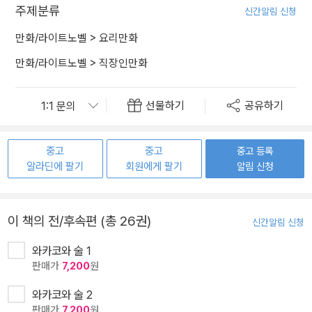
주제분류
신간알림 신청
만화/라이트노벨
>
요리만화
만화/라이트노벨
>
직장인만화
선물하기
공유하기
중고
중고
중고 등록
알라딘에 팔기
회원에게 팔기
알림 신청
이 책의 전/후속편 (총 26권)
신간알림 신청
와카코와 술 1
판매가
7,200
원
와카코와 술 2
판매가
7,200
원