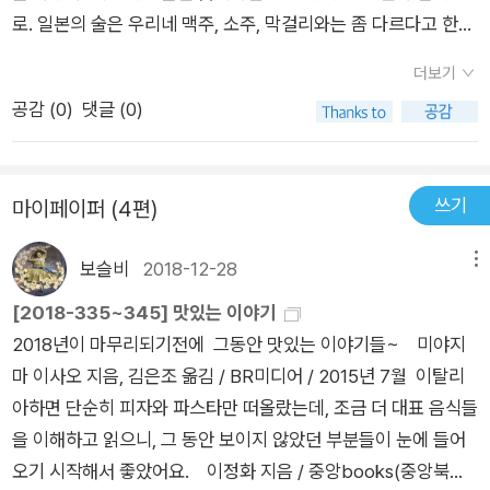
고 싶다. (11쪽)이 굴에 우스터소스, 케첩, 마요네즈라는 3대 어린
로. 일본의 술은 우리네 맥주, 소주, 막걸리와는 좀 다르다고 한
이 양념을 찍어 먹는 거야. 들썩이는 마음을 억누르며 맥주를 한
다. 사케라고도 한다는데 차게 마실 수도 있고 뜨겁게 마실 수도
모금. (38쪽) 만화책 《와카코와 술》 다섯째 권 첫머리를 보면, 아
더보기
있고 미지근하게 마실 수도 있고. 안주에 따라 어울리는 술이 다
침에 낯선 사람한테서 따스함을 느낀 기쁨을 저녁에 술 한잔으로
공감 (
0
)
댓글 (0)
르다면서 각각의 술을 주문하는 주인공을 보면 역시 내 차원에서
마무리하겠노라 하는 이야기가 흐릅니다. 이러한 기쁨은 굳이 술
는 따라 하기는 무리일 것 같다. 나야, 고작 맥주 한 잔 막걸리 한
이 없어도 얼마든지 누릴 만하지만, 술을 좋아하는 사람이라면 혼
잔에 만족을 하는 사람이고 주인공은 마시고 또 마셔도 별로 취하
자 호젓하게 술 한잔을 즐기면서 더욱 새삼스레 기쁨을 북돋울 수
쓰기
마이페이퍼 (4편)
지도 않는 걸 보면 정말 술이 센 사람인 것도 같으니까. 혼자 술을
있을 테지요. 그런데 만화책 주인공 와카코는 저녁에 찾아간 술
마신다는 상황. 우리로서는 낯익은 모습은 아니다. 더군다나 여자
자리에서 ‘이녁도 모르는 사이’에 낯선 옆자리 사람한테 따스한
보슬비
2018-12-28
메뉴
혼자니까, 괜히 누군가 시비를 건다거나 하지는 않을지 걱정도 되
손길을 베풉니다. 아무것이 아니라 할 만한 손짓이었지만, 이 손
고. 아니면 오히려 남자를 유혹하려고 그러는 게 아닌지 오해를
[2018-335~345] 맛있는 이야기
짓으로 옆자리에 앉은 사람은 쏠쏠히 도움을 받았고, 도움을 받은
받을 수도 있고. 퇴근하면서 집 근처 카페에서 한 잔 한다는 상황
2018년이 마무리되기전에 그동안 맛있는 이야기들~ 미야지
옆자리 사람은 웃음으로 고맙다고 인사를 합니다. 기쁨은 기쁨으
이 내게는 멀고 먼 풍경이기만 하니 그것도 좀 아쉽고. 맛있는 것
마 이사오 지음, 김은조 옮김 / BR미디어 / 2015년 7월 이탈리
로 이어지는 셈일까요. 내가 받은 기쁨은 내가 남한테도 스스럼없
을 찾아 다니면서 먹는 일이 누군가에는 일이 되었고 또 누군가에
아하면 단순히 피자와 파스타만 떠올랐는데, 조금 더 대표 음식들
이 나누어 주는 기쁨이 되는 셈일까요. 아니, 남이 나한테 기쁨을
게는 보람이 된 시대다. 맛없는 것을 먹는 게 마치 삶의 실패인 것
을 이해하고 읽으니, 그 동안 보이지 않았던 부분들이 눈에 들어
베풀지 않아도 내가 스스로 얼마든지 다른 사람한테 기쁨을 나누
처럼 여기는 사람들을 보면, 어렵다고는 해도 어느 부분 경제적으
오기 시작해서 좋았어요. 이정화 지음 / 중앙books(중앙북스)
어 줄 수 있겠지요.아침술은 어떤 맛일까. 아침부터 술을 마신다