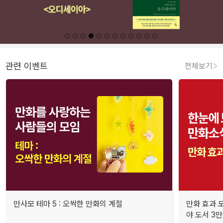
관련 이벤트
전체보기
만사모 테마 5 : 오싹한 만화의 계절
만화 효과 모
야 도서 3만