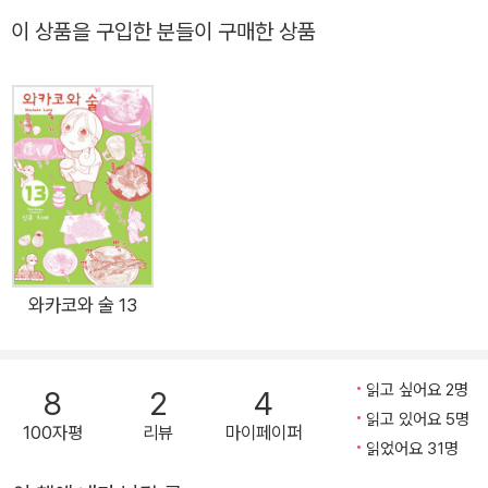
치도 볼 필요 없이, 혼자 마음껏 즐기는 진정한 자유의 길이 여기
이 상품을 구입한 분들이 구매한 상품
있다!! 가끔은 여럿이 모인 술자리 보다, 혼자 깊은 사색 속에 곁
들이는 한잔이 기분 좋을 때도 있는 법. 나 자신을 벗삼아 한잔 즐
기는 그 각별한 행복을 느껴보자. 먹음직스러운 안주에 시원한
술, 혼자만의 시간을 마음껏 즐기는 와카코를 보고 있노라면 어느
새 우리도 술집순례 준비 완료!! 이것이야말로 진정한 셀프 힐링!!
따끈 바삭한 춘권, 쫄깃 담백한 토리와사, 오돌오돌 잉어 아라이,
심플하고 친근한 맛의 김 치즈와 참깨두부, 술안주로 즐기는 떡볶
이까지! 술과 군침 당기는 안주들의 절묘한 앙상블이 펼쳐지는 제
5권!자, 이제 와카코와 함께 맛있는 술과 안주를 찾아 떠나보자!!
와카코와 술 13
읽고 싶어요 2명
8
2
4
읽고 있어요 5명
100자평
리뷰
마이페이퍼
읽었어요 31명