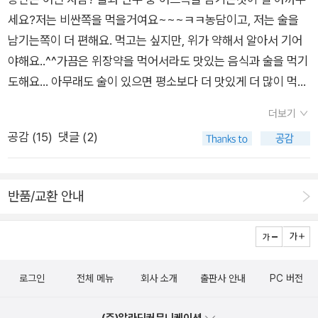
에 얽힌 마음을 느낌으로 읽을 줄 아는 시노부를 둘러싼 재미나면
동녘라이프(친구미디어) / 2012년 5월 홍차 만화책과 함께 읽
얼마나 ‘즐거운’가를 헤아릴 뿐입니다. 다시 말해서 아이들처럼
세요?저는 비싼쪽을 먹을거여요~~~ㅋㅋ농담이고, 저는 술을
어 책이라 관심이 갔어요. 직접 여행할수 없으니 책으로 만족하
서 남다른 이야기가 흐릅니다. 2그리고, 또 그리고 1∼3 히가시무
으면 더 좋은 티타임확실히 차는 지금처럼 추운 계절에 그 진가를
가볍고 산뜻한 마음으로 술 한잔을 즐기는 젊은 아가씨 삶이 차분
남기는쪽이 더 편해요. 먹고는 싶지만, 위가 약해서 알아서 기어
기. 굿즈 때문에 선택한책 핸드드립을 하다보니 관심이 생겨 구입
라 아키코 글·그림, 애니북스 펴냄마흔 살을 훌쩍 넘은 ‘아줌마 만
발휘하는것 같습니다.
하게 드러나는 만화책 《와카코와 술》이라고 할 만해요. 대단한
야해요..^^가끔은 위장약을 먹어서라도 맛있는 음식과 술을 먹기
한책. 예상보다 귀여운 단편 만화들 아직 2권까지만 읽고, 3
화가’인 히가시무라 아키코 님이 어떻게 만화가로 살아갈 수 있었
‘미식가’도 아니고 놀라운 ‘맛집 찾기’도 아닌 만화입니다만, 수수
도해요... 아무래도 술이 있으면 평소보다 더 맛있게 더 많이 먹게
권은 만화 카페에서..^^ 바스티앙 비베스의 그래픽노블이라 궁
는가 하는 이야기를 되짚으면서 그린 자서전 같은 만화책입니다.
한 삶을 수수하게 사랑하고 수수하게 누리는 기쁨을 조용히 드러
되는것 같아요. 예전에 술을 부어라 마셔라하고 마셨다면, 지금은
금해서 우선 1권만 구입해서 읽었어요. 재미있어서 다음권도 구
처음에는 만화가 마냥 좋았고, 나중에는 대학입시 때문에 시골마
더보기
내는 만화라고 할 만하다고 느낍니다.코리아타운을 산책. 풍겨 오
술은 많이 마시지 않지만 안주와 맞는 술을 반주로 마시는거 좋아
입하고 싶지만, 국내에 시리즈 완결을 해줄것 같지 않은 불안감에
을 그림학원을 다녔는데, 바로 이 시골마을 그림학원에서 그림을
공감 (
15
)
댓글 (2)
는 불고기의 향기. 가게 앞에 늘어선 다양한 김치와 부침개. 모든
해요. 우연히 '와카코와 술'을 접하게 되었는데, 읽다보니깐 일드
망설이고 있습니다. 완결하면 구입할래요~^^ 그림이 몽황적이
가르쳐 준 분이 있었기에 미대에도 다니고 만화가라는 꿈을 새롭
게 매력적. 이렇게 쭉 늘어놓아서 그런지 다른 음식도 덩달아 맛
로도 만들어졌다고 하네요. 여자버전 고독한 미식가라고 할까요.
어보여서 나를 사로잡은 만화 귀여운 반려동물들 스케치
게 되새길 수 있었다고 해요. 만화책 줄거리는 이와 같은데 히가
있어 보인다. 그래서 아무 가게나 얼른 들어가 한잔 마시고 싶은
고독한 미식가는 술이 쏘옥 빠졌다면 '와카코와 술'은 책 제목에
에 대해 알려주는 책인줄 알았는데.... 제목을 제가 잘못 이해했
시무라 아키코 님 나름대로 익살스러운 붓끝이 처음부터 끝까지
반품/교환 안내
그런 충동에 자꾸만 휩싸인다. (137쪽) 《와카코와 술》 다섯째 권
서도 느껴지듯이 술과 안주의 환상적인 조화를 이루는 만화책이
음. 중고로 구입. 옷장에 입을 옷이 없다는 래퍼토리가 좀 지겨워
펼쳐지면서 ‘무겁지도 가볍지도 않은’ 이러면서 ‘우스우면서 눈물
끝자락에는 ‘코리아타운’을 사뿐사뿐 걷다가 떡볶이에 막걸리를
예요. 술이라는 소재를 다루었는데 마시는 당사자가 남성이 아닌
서..^^ 엽서 반값 할인해서 구입했어요.^^ 13층 나무 시리즈 오
겨운’ 이야기가 태어납니다. 3은빛 숟가락 1∼10 오자와 마리 글·
즐기는 모습이 흐릅니다. 떡볶이에 막걸리라니! 한국에도 이처럼
여성이라는 점이 독특한데, 혼자 마시는 것이 더 편한 와카코씨.
디오북이예요. 읽지 않은 영어책들도 많은데 또 구입했네요. ^
그림, 삼양출판사 펴냄사랑으로 짓는 밥 한 그릇은 누가 어디에서
분식하고 술을 즐기는 곳이 있나 하고 고개를 갸웃거립니다. 떡볶
가끔은 데이트하는것보다 혼자 술마시러 갈때 더 설레이는것 같
^;;그래도 올해 읽은 영어책보다 구입한 영어책이 아주 많이 적었
어떻게 짓는가 하는 줄거리를 들려주는 만화책입니다. 더 맛나거
로그인
전체 메뉴
회사 소개
출판사 안내
PC 버전
이라면 아이들하고 즐기는 한 끼니라고만 여겼는데, 술을 좋아하
아요. 반복적인 술과 안주 이야기라서 조금은 식상하게 느껴지기
으니 위로를~~~ 화장실에서 심심할때 풀려고 구입했습니다.
나 멋진 밥이 아니라, 오순도순 어우러지는 한식구를 사랑으로 살
는 이라면 이렇게 어우를 수 있겠구나 싶군요. 떡볶이에 곁들이는
도 하지만 와카코씨와 공감가는 부분들이 많아서인지 저는 재미
ㅎㅎ 어둠의 도시 시리즈 재미있게 읽었는데, 절판된 상태라 중