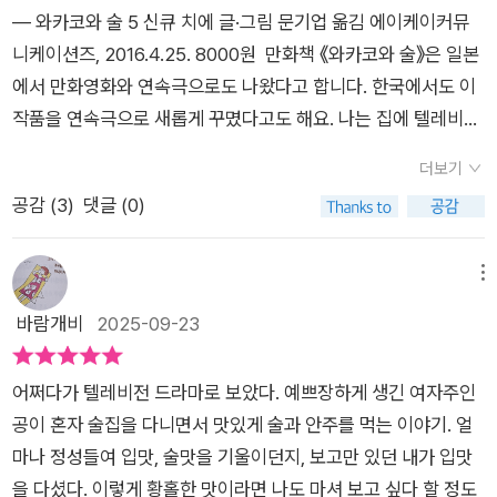
― 와카코와 술 5 신큐 치에 글·그림 문기업 옮김 에이케이커뮤
니케이션즈, 2016.4.25. 8000원 만화책 《와카코와 술》은 일본
에서 만화영화와 연속극으로도 나왔다고 합니다. 한국에서도 이
작품을 연속극으로 새롭게 꾸몄다고도 해요. 나는 집에 텔레비전
을 들이지 않았고 방송을 보지 않기 때문에 한국에서도 이 만화를
더보기
연속극으로 새롭게 꾸며서 내보냈는지를 여태 몰랐습니다. 한국
공감 (
3
)
댓글 (0)
에서는 연속극으로 새롭게 꾸미면서 〈나에게 건배를〉로 이름을
바꾸었다고 합니다. 만화책에는 ‘와카코’라고 하는 젊은 아가씨
가 혼자 술집을 다니면서 술맛을 즐기는 이야기가 흐릅니다. 굳이
메뉴
술동무를 찾지 않고, 딱히 술벗을 바라지 않습니다. 이러한 줄거
바람개비
2025-09-23
리이니 한국에서 새로운 연속극을 꾸미면서 “나에게 건배를” 같
은 이름을 붙일 만하겠구나 하고 느낍니다. 참으로 그렇지요. 바
어쩌다가 텔레비전 드라마로 보았다. 예쁘장하게 생긴 여자주인
로 내가 나한테 술잔을 짠하고 부딪힙니다. 바로 내가 나한테 ‘너
공이 혼자 술집을 다니면서 맛있게 술과 안주를 먹는 이야기. 얼
오늘 하루 씩씩하게 잘 보냈어!’ 하고 북돋우면서 술 한잔 내밀 만
마나 정성들여 입맛, 술맛을 기울이던지, 보고만 있던 내가 입맛
합니다.사람의 따뜻한 온기를 느낀 날에는 따뜻한 술로 마무리하
을 다셨다. 이렇게 황홀한 맛이라면 나도 마셔 보고 싶다 할 정도