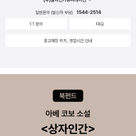
찌우는 밥 한 그릇을 다루는 만화책이에요. 이러한 줄거리를 다루
(주)알라딘커뮤니케이션
튀김도 멋진 술안주라고 말하는 대목을 보면서, 술꾼(또는 술님)
있게 읽었어요.^^ 와카코씨처럼 술이 쎄서 맛있는 술 많이 마실
고로 구입했어요. 관심 그래픽노블 =================
되, 이 만화책에 나오는 주인공 삶을 비추면서 ‘어버이가 낳은 사
눈길로는 이렇게 볼 수 있구나 싶기도 해요. 그리고 만화책에 나
1544-2514
수 있으면 더 좋을텐데 진짜 아쉬워요~~~. 요즘은 나이들어서
일반문의 (발신자 부담)
======================================
랑’하고 ‘어른으로 기르는 사랑’이 저마다 어떻게 다르면서 저마
오는 막걸리 한 병(페트병) 값은 1000엔입니다. 일본사람으로서
인지 더 술이 약해진것 같아요. 그래도 술 한잔 마실수 없는 체질
========================= 정리한책들
1:1 문의
FAQ
다 어떻게 곱게 빛나는가 하는 대목을 넌지시 짚습니다. 따사로운
는 막걸리 한 병에 1000엔이 여느 값일 테지요. 한국에서는 막걸
이 아니라서 정말 다행입니다. ㅎㅎ '와카코와 술'을 읽다보면, 와
실버 스푼을 위해 과감히 영어책을 구입해주신 서친님
숨결로 짓는 살림을 바라는 분이라면 오자와 마리 님이 빚는 ‘착
리 한 병에 1000원 언저리이지만요. 다시금 재미있네 하고 생각
카코씨의 '푸슈~~~' 가 처음에는 이상했는데, 어느새 따라하고
~ 감사합니다. *^^* 가끔씩 여행에세이를 읽으며 힐링~
중고매장 위치, 영업시간 안내
하면서 고운’ 만화를 좋아하리라 생각합니다. 4코우다이 가 사람
하면서 다섯째 권을 덮습니다. 2016.6.17.쇠.ㅅㄴㄹ(숲노래/최종
싶어집니다. 하지만 아직까지는 말보다는 글을 쓸때만~~~ '푸
읽고 정리한 요리책들 기타 만화 만화가
들 1∼3 모리모토 코즈에코 글·그림, 삼양출판사 펴냄다른 사람
규 - 시골에서 만화읽기)
슈~푸슈슉~~~' ㅋㅋ 술마시러갈때 음식 냄새가 잘 배는 곳으
들은 고양이를 사랑하는지 강아지에 관한 만화가 없어서 아쉬웠
마음을 읽을 수 있다면 어떤 삶이 될까요? 우리가 서로서로 어떤
로 갈때 빨기 쉬운 옷으로 입고 가는건 기본이죠. 기본을 알고 있
는데, 마일로님의 귀여운(?) 강아지 이야기 넘 넘 궁금했어요.
마음인가를 읽을 수 있으면 어떤 하루가 될까요? 서로 마음을 읽
는 와카코씨 멋져요~~~ 특히 저는 곱창구이 먹을때 가장 신경
진격의 거인에서 서브 주인공인 '리바이던'의 외전 아무래도
을 수 있으니 ‘마음을 숨기는 일’이란 없겠지요. 마음을 숨길 수
이 쓰이는것 같아요.^^ 그러고보니 꼬치는 항상 모듬을 시켜서
도서관에서는 만화책을 구입하지 않으니깐, 자꾸 만화책쪽으로
없으니 거짓말을 못 할 테고요. 그런데 막상 우리는 서로서로 마
나눠 먹었는데, 와카코씨처럼 혼자 먹으면 저 꼬치가 다 제것이
구입하게 되네요.^^;;'허니와 클로버'를 너무 재미있게 읽어서, 다
음을 못 읽기 일쑤예요. 가까이 지내는 사이인데에도 마음을 모르
될수도 있는거군요.... 다음에는 나눠 먹지 않고 저혼자 하나 먹어
음 작품인 '3월의 라이온'은 믿고 구입하고, 아직 완결은 안되었
기까지 해요. 마음을 꽁꽁 닫기 때문일까요, 아니면 사랑으로 따
봐야지...라고 신랑에게 얘기했더니, 그럼 꼬치 식어서 맛없어..
지만, 나머지는 만화카페에서 읽기로 하고 정리했어요. ㅎㅎ
사로이 다가서려고 하지 못하기 때문일까요. 모리모토 코즈에코
'응' 그렇구나..... 와카코씨도 그렇게 이야기했는데, 저는 아직 하
인간에 의해 화성에서 진화하게 된 '바퀴벌레'라는 소재가 재미
님은 이녁이 빚는 익살스러운 이야기로 ‘마음을 읽는 사람들’이
수예요... ㅠ.ㅠ 정말 그런것 같아요. 평소에는 먹지 못했던것들
있어서 10권까지 읽게 되었는데, 소재에 비해 후반으로 갈수록
‘마음읽기’ 때문에 괴로워하지만, 또 이 ‘마음읽기’ 때문에 기쁨을