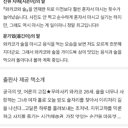
있다.
신큐 치에(지은이)의 말
『와카코와 술』을 연재한 뒤로 이전보다 훨씬 혼자서 마시는 횟수가
늘어났습니다. 사진도 안 찍고 순수하게 혼자서 마시고 싶기는 하지
만, 그래도 역시 마시는 게 일이라니 정말 최고입니다!!
문기업(옮긴이)의 말
와카코가 술을 마시고 음식을 먹는 모습을 보면 저도 모르게 흐뭇해
지더군요. 그래서 와카코와 술을 가이드북 삼아 맛있는 음식과 술을
먹으러 돌아다녀 볼까 계획 중입니다.
출판사 제공 책소개
궁극의 맛, 어른의 고집★무라사키 와카코 26세. 술을 너무나 사
랑하는 그녀! 여자 홀로 오늘 밤도 술자리를 찾아서 이리저리 길
을 나선다…고달픈 하루를 흘려보내는 초저녁. 지위고하를 막론
하고 사치를 즐기는 시간!제⑤권, 가장 맛있는 순간을 마음껏 즐
겨주세요♪오늘도 당당하게 혼자 술을 마시는 와카코. 누구의 눈