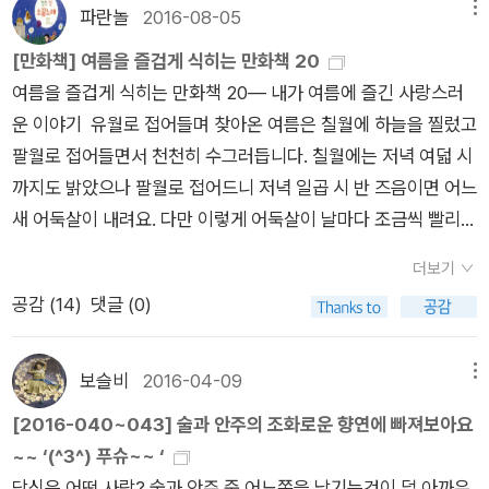
온 젊은 아가씨만큼은 아닐 테지만, 나도 혼자서 술 한잔을 즐겨
구입한 만화들 '해수의 아이'의 작가 '이가라시 다이
파란놀
2016-08-05
메뉴
했는데, 다음에 한번 시도해봐야겠네요. 채드 파크힐 지음, 앨리
보자는 생각이 듭니다. ‘술을 이야기하는 만화’를 읽을 적에는 이
스케'의 작품이라 눈길이 갔어요. 다른 시리즈처럼 길지 않고 4
[만화책] 여름을 즐겁게 식히는 만화책 20
스 오 그림, 성중용 옮김 / 아카데미북 / 2018년 9월 처음 마셔본
렇게 술 한잔을 옆에 놓고서 읽어도 재미있으리라 생각합니다.느
권에서 완결되어서 구입했어요. 소프트 BL은 가끔씩 부담없이
여름을 즐겁게 식히는 만화책 20― 내가 여름에 즐긴 사랑스러
칵테일은 '엘젤스 키스'였는데..... 지금 생각하니 참 오글거렸던
긋하게 즐기고 싶은 시간이기는 하지만, 술을 마실 때 말 상대가
읽고 있습니다.^^ 그래픽노블로 읽는 '페미니즘' 언제가 될지
운 이야기 유월로 접어들며 찾아온 여름은 칠월에 하늘을 찔렀고
순간이 떠올리네요. ㅎㅎ 일반적으로 칵테일과 관련된 책들은 레
되어 줄 사람이 있다는 것도 꽤 즐거운 것 같아. 술과 안주가 맛있
모르지만, 치앙마이를 꿈꾸며~ 이제 정말 운동을 해야하는 나
팔월로 접어들면서 천천히 수그러듭니다. 칠월에는 저녁 여덟 시
시피만 소개되는경우가 많았는데, 세계 각국의 대표 칵테일을 소
기도 하지만, 역시 이런 것도 밖에서 마실 때의 즐거움이겠지? (9
이가 되었다. 굿즈 노예. 책 특성상 구입보다는 대출하는것이 더
까지도 밝았으나 팔월로 접어드니 저녁 일곱 시 반 즈음이면 어느
개하면서 탄생배경도 함께 읽으니 훨씬 재미있네요. 몰디브에서
8쪽)아아아, 아아아아, 이 작은 한 접시 안에 감동이 살아 있구나.
나았을텐데..^^ 매년 구입하게 되는 책 셰익스피어의 문학과 아
새 어둑살이 내려요. 다만 이렇게 어둑살이 날마다 조금씩 빨리
모히토를 먹지 않았지만, 몰디브만큼 아름다웠던 프라하에서 마
(102쪽) 만화책 《와카코와 술》이라는 작품은 ‘맛난 술’이 얼마나
름다운 식물학의 만남. 맛보장 시리즈는 집에서 막 사용할 요리
찾아와도 늦여름인 팔월도 한낮이면 매우 뜨끈뜨끈합니다. 이 여
셨던 모히토~ 변형된 칵테일인 '코로나리타' 맛있어서 먹었는데
맛난가를 전문가처럼 짚지 않습니다. 이 만화책은 ‘맛난 술을 빛
책으로 구입하고 있어요. 사찰요리책 중에 가장 마음에 드는 요
더보기
름에 저희 집에서 즐거운 이야기를 베푼 만화책 스무 가지 이야기
낮술이니 더 금방 알딸딸해지는듯해요. 김수미.이효재 지음 /
내는 안주’가 얼마나 훌륭한가를 전문가처럼 조목조목 밝히지 않
리책입니다. 한권 정도 중식요리책을 가지고 있는것도 좋을것
공감 (
14
)
댓글 (0)
를 풀어놓아 봅니다. 1전당포 시노부의 보석상자 1∼2 니노미야
스타일북스 / 2016년 10월 수미네 반찬으로 다시 김수미님의 요
습니다. 이를테면 ‘요리법(레시피)’은 하나도 안 다룹니다. 마치
같아 구입. 사케 초보 입문자용으로 괜찮네요. 칵테일에 관심있
토모코 글·그림, 대원씨아이 펴냄전당포에서 일하는 시노부는 보
리솜씨가 재조명되기전에 출간된 책이예요. 그래서 더 상업적으
아이들처럼 밥 한 그릇을 기쁘게 맞아들이는 마음이 흐르는 이야
어서 구입한 책이예요. 심플하고 미니멀한 삶 처음 채식주의자
석을 살피는 일을 합니다. 그런데 아직 고등학생입니다. 시노부는
로 느껴지지 않고 즐겁게 읽을수 있었습니다. 김줄 그림, 최예
보슬비
2016-04-09
메뉴
기라고 할 만합니다. 아이들은 밥상맡에서 이 밥이나 국이나 반찬
가 될테야~해서 가족들을 걱정시켰는데, 이제는 그러려니하고
아주 어릴 적부터 보석을 집안에서 수없이 보며 자랐기에 ‘보석
선 글 / 모요사 / 2017년 2월 '홍차' 모르고 마실때는 '쓴 차'라고
을 ‘어떻게 지지고 볶고 삶고 다듬고 했는가’를 묻거나 따지지 않
[2016-040~043] 술과 안주의 조화로운 향연에 빠져보아요
걱정도 않하네요.^^ 육식파인 우리 가족을 위해 균형있는 식단을
값어치’를 떠나서 보석마다 사람들한테 어떤 기운을 주고받으면
생각했는데, 알고 마시니 '달콤한 차'라는것을 알았어요.차에 관
습니다. 아이들은 저희 입에 들어오는 밥이 얼마나 ‘맛있’는가를
~~ ‘(^3^) 푸슈~~ ‘
하고 싶어서 구입했어요. 다이어트 레시피를 찾아보기 위해 일
서 어떤 이야기를 아로새겼나 하는 대목을 읽을 줄 압니다. 보석
한 책만 읽다가 이렇게 만화라도 만나니 좋네요. 안영숙 지음 /
생각할 뿐입니다. 아이들은 저희가 수저를 들고 먹는 이 밥으로
당신은 어떤 사람? 술과 안주 중 어느쪽을 남기는것이 덜 아까우
반적인 사진으로 채운 인테리어 책이 아닌 그림으로 그린 인테리