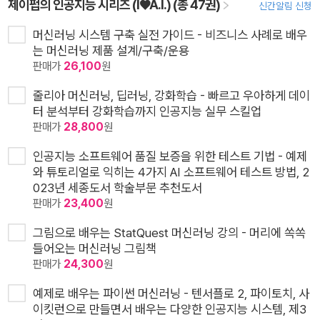
제이펍의 인공지능 시리즈 (I♥A.I.) (총 47권)
신간알림 신청
머신러닝 시스템 구축 실전 가이드 - 비즈니스 사례로 배우
는 머신러닝 제품 설계/구축/운용
판매가
26,100
원
줄리아 머신러닝, 딥러닝, 강화학습 - 빠르고 우아하게 데이
터 분석부터 강화학습까지 인공지능 실무 스킬업
판매가
28,800
원
인공지능 소프트웨어 품질 보증을 위한 테스트 기법 - 예제
와 튜토리얼로 익히는 4가지 AI 소프트웨어 테스트 방법, 2
023년 세종도서 학술부문 추천도서
판매가
23,400
원
그림으로 배우는 StatQuest 머신러닝 강의 - 머리에 쏙쏙
들어오는 머신러닝 그림책
판매가
24,300
원
예제로 배우는 파이썬 머신러닝 - 텐서플로 2, 파이토치, 사
이킷런으로 만들면서 배우는 다양한 인공지능 시스템, 제3