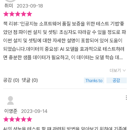
해서, 예측되는 출력의 변화를 토대로 테스트를 작성하는 테스트
취미
2023-09-18
찾아내는 귀납적 특징을 갖는다.개별 사례를 일반화하여 구한 결
기법입니다.뉴런 커버리지 테스트 기법이란, 가능한 한 많은 뉴런
과는 옳다는 보증이 없다.기존 소프트웨어 테스트 방식은 인간이
이 활성화되도록 테스트 데이터를 만드는 테스트 기법입니다.최
개발하므로,인간이 프로그램을 이해하여 리뷰하게 된다.머신러
책 리뷰: '인공지능 소프트웨어 품질 보증을 위한 테스트 기법'좋
대 안전 반경 테스트 기법이란, 어느 정도의 범위에서는 크게 변
닝은 AI가 데이터 변경과 재학습을 하므로오류를 수정해도, 수정
았던 점:파이썬 설치 및 셋팅: 초심자도 따라갈 수 있을 정도로 파
화하지 않는 범위를 구해 테스트하는 기법입니다.커버리지 검증
작업 후 성능 저하 현상이발생할 가능성이 있다.AI 소프트웨어 테
이썬 설치 및 셋팅에 대한 자세한 설명이 포함되어 있어 도움이
기법이란, 절대적으로 엄수해야 하는 조건에 대해서, 모든 입력에
스트 기법으로입력 데이터 변화에 따른 추론 결과를 테스트하는
되었습니다.데이터의 중요성: AI 모델을 효과적으로 테스트하려
대해서 만족함을 검증하는 테스트 기법입니다.p.56 이 책의
메타모픽 테스트 기법,학습 완료 모델을 사용해서 테스트 데이터
면 충분한 샘플 데이터가 필요하고, 이 데이터는 모델 학습 데이
장점은 첫째, AI 기초지식이 부족한 사람에게 지도학습과 비지도
를 만드는뉴런 커버리지 테스트 기법,타당한 값을 얻을 것으로 예
터와는 다른 데이터여야 하는데, 모델이 학습한 데이터에 대해서
학습, 강화학습, AI 의 개발 공정 등 사전 지식을 알려줘 비전공자
더보기
상되는 범위를 구하는최대 안전 반경 테스트 기법,정해진 주어진
는 이미 잘 작동할 것으로 예상되기 때문에 다양한 시나리오와 엣
가 보기에도 무리가 없었습니다. 둘째, 국내 최초의 AI 소프트웨
공감 (
0
)
댓글 (0)
조건을 출력 데이터가 일탈하지 않음을검증하는 커버리지 검증
지 케이스를 포함한 다른 데이터로 모델을 테스트하는 데 있어 매
어 테스트 기법을 알려주는 책입니다. 시중에 AI 테스트 기법에
기법을 소개한다.CHAPTER 3 튜토리얼 준비 에서는검증 도구
우 휼룡한 지침서가 될 것으로 판단됩니다.테스트 기법 설명: 책
알려주는 책이 없어 원서를 읽는 불편함에서 벗어나 안정성과 실
의 실행 환경을 설정하기 위해파이썬 및 외부 라이브러리를 설치
에서는 메타모픽, 뉴런 커버리지, 최대 안전 반경, 커버리지 테스
메뉴
용성에서 실효성까지, 실습 위주의 구성으로 인해 실전에 적용할
한다.테스트 도구 다운로드, 학습용 데이터셋,MNIST 데이터셋
트 기법 등의 테스트 방법에 대해 자세히 설명하고 있어 AI 모델
이영준
2023-09-14
수 있는 AI 소프트웨어 테스트 기법을 배울 수 있어 유익했습니
기반의 DNN 모델의 학습,HouseSales 데이터셋 기반의 DNN
을 효과적으로 테스트하기 위한 다양한 방법을 이해하는 데 도움
다. 셋째, 부족한 부분을 채워줄 수 있는 칼럼과 다양한 글과 그림
모델의 학습,HouseSales 데이터셋 기반의 XGBoost 모델 학
이 되었습니다.아쉬운 점:테스트 방법이 한가지로 국한된 점 : 트
으로 이해가 쉬웠습니다. 특히 저에게 인상적이었던 것은 생일의
AI의 성능을 테스트 할 때 관련된 방법을 알아보기 위하여 기존에