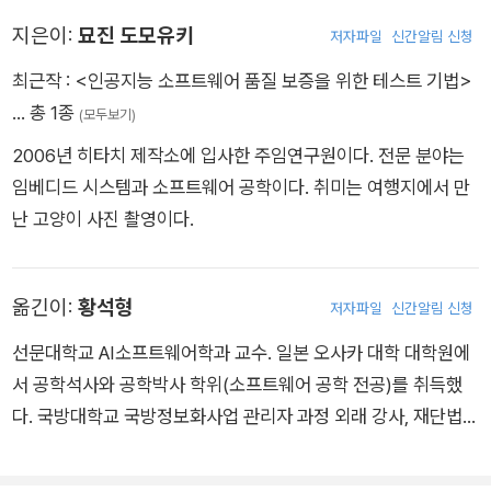
ent-B Refinement》(이상 近代科?社, 2015) 등이 있다. 취미
지은이:
묘진 도모유키
저자파일
신간알림 신청
는 추리소설 읽기와 산속 온천 탐방이며, 최근에는 플라이 낚시를
익히고 있다.
최근작 :
<인공지능 소프트웨어 품질 보증을 위한 테스트 기법>
… 총 1종
(모두보기)
2006년 히타치 제작소에 입사한 주임연구원이다. 전문 분야는
임베디드 시스템과 소프트웨어 공학이다. 취미는 여행지에서 만
난 고양이 사진 촬영이다.
옮긴이:
황석형
저자파일
신간알림 신청
선문대학교 AI소프트웨어학과 교수. 일본 오사카 대학 대학원에
서 공학석사와 공학박사 학위(소프트웨어 공학 전공)를 취득했
다. 국방대학교 국방정보화사업 관리자 과정 외래 강사, 재단법인
충남테크노파크 상근 겸직교수, 선문대학교 IT교육원장과 전산
센터장, 아일랜드 골웨이 대학교 Digital Enterprise Research