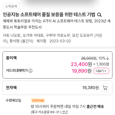
소득공제
인공지능 소프트웨어 품질 보증을 위한 테스트 기법
예제와 튜토리얼로 익히는 4가지 AI 소프트웨어 테스트 방법, 2023년 세
종도서 학술부문 추천도서
사토 나오토
,
오가와 히데토
,
구루마 히로노부
,
묘진 도모유키
(지은
이),
황석형
(옮긴이)
제이펍
2023-03-02
종이책
26,000
원,
10%
23,400
원
+ 1,300원
19,890
원
카드최대혜택가
더보기
전자책
16,380
원
수령예상일
양탄자배송
밤 10시까지 주문하면 내일 아침 7시
출근전 배송
(중구 서소문로 89-31 )
변경