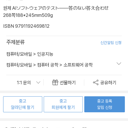
원제 AIソフトウェアのテスト――答のない答え合わせ
268쪽
188*245mm
509g
ISBN 9791192469812
주제분류
신간알림 신청
컴퓨터/모바일
>
인공지능
컴퓨터/모바일
>
컴퓨터 공학
>
소프트웨어 공학
선물하기
공유하기
중고
중고
중고 등록
알라딘에 팔기
회원에게 팔기
알림 신청