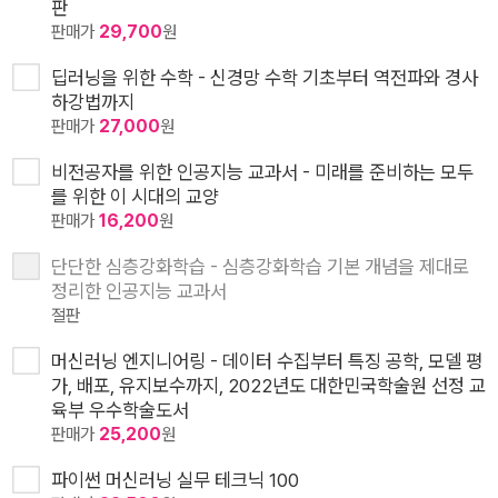
판
판매가
29,700
원
딥러닝을 위한 수학 - 신경망 수학 기초부터 역전파와 경사
하강법까지
판매가
27,000
원
비전공자를 위한 인공지능 교과서 - 미래를 준비하는 모두
를 위한 이 시대의 교양
판매가
16,200
원
단단한 심층강화학습 - 심층강화학습 기본 개념을 제대로
정리한 인공지능 교과서
절판
머신러닝 엔지니어링 - 데이터 수집부터 특징 공학, 모델 평
가, 배포, 유지보수까지, 2022년도 대한민국학술원 선정 교
육부 우수학술도서
판매가
25,200
원
파이썬 머신러닝 실무 테크닉 100