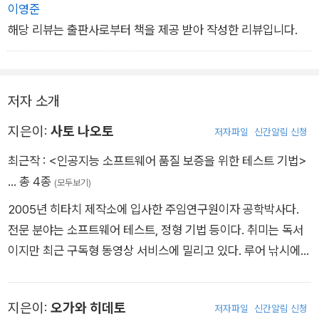
이영준
해당 리뷰는 출판사로부터 책을 제공 받아 작성한 리뷰입니다.
저자 소개
지은이:
사토 나오토
저자파일
신간알림 신청
최근작 :
<인공지능 소프트웨어 품질 보증을 위한 테스트 기법>
… 총 4종
(모두보기)
2005년 히타치 제작소에 입사한 주임연구원이자 공학박사다.
전문 분야는 소프트웨어 테스트, 정형 기법 등이다. 취미는 독서
이지만 최근 구독형 동영상 서비스에 밀리고 있다. 루어 낚시에도
관심이 있으나 이 책의 집필 시기에는 아직 한 마리도 낚지 못했
다.
지은이:
오가와 히데토
저자파일
신간알림 신청