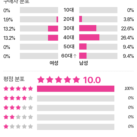
구매자 분포
은 어려운 수학을 재치 있는 글과 그림으로 설명한다. 기법을 이
10대
0%
0%
해하는 데에서 그치지 않고 실무에 적용할 수 있도록 구성해 대학
20대
3.8%
1.9%
생부터 실무 담당자까지 두루 읽을 만한 책이다.
30대
22.6%
13.2%
40대
26.4%
13.2%
50대
9.4%
0%
60대
9.4%
0%
여성
남성
10.0
평점 분포
100%
0%
0%
0%
0%