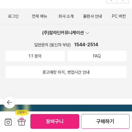
에 대한 자세한 설명과 함께 곧 바로 실행해볼 수 있는 예제를 제
미한다.최대 안전 반경 은 강건성에 대한 지표다.적대적 데이터는
공합니다.3. 직관적인 그림을 통한 명쾌한 설명다소 추상적인 개
인공적인 노이즈가 추가된 데이터이며,강건성은 적대적 데이터
로그인
전체 메뉴
회사 소개
출판사 안내
PC 버전
념들을 그림을 통하여 알기 쉽게 설명합니다.이를 통하여 초심자
공격에 대한 내성을 보여준다.DNN 모델의 강건성을 평가하는
에게는 구체적인 이해를 도울 수 있으어느 정도 지식이 있는 독자
최대 안전 반경 판정 계산 ,CNN-Cert로 최대 안전 반경을 테스
(주)알라딘커뮤니케이션
들은 기존에 알고 있던 지식들을 다시금 재정돈 할 수있는 기회를
트 해 본다.CHAPTER 7 커버리지 검증 기법 에서는커버리지 검
1544-2514
일반문의 (발신자 부담)
제공합니다.해당 리뷰는 출판사로부터 책을 제공 받아 작성한 리
증 은 지정한 범위 내의 모든 입력 데이터에 대해학습 완료 모델
뷰입니다.해당 리뷰는 출판사로부터 책을 제공 받아 작성한 리뷰
1:1 문의
FAQ
의 추론 결과가 만족되는지를 검증한다.부적절한 추론 결과를 초
입니다.
래하는 데이터를 특정할 수 있다면학습 완료 모델을 분석해 원인
중고매장 위치, 영업시간 안내
을 찾아내서 피드백할 수 있다.학습 완료 모델의 특징, 커버리지
검증,XGBOOST 커버리지 검증, 논리식으로의 전환,검증 특성
을 만족하지 않는 입력 데이터 범위의 탐색,DNN 모델의 커버리
뒤로가
지 검증 기법을 살펴본다.인공지능 기술이 발전되고 다양한 분야
기
에 사용되면서,인공지능의 오류는 치명적 결과를 초래할 수 있다.
AI 소프트웨어는 학습용 데이터셋이라는 개별 사례로부터일반적
보관함담기
선물하기
장바구니
구매하기
법칙을 찾아내는 귀납적 특징을 갖게 되므로,개별 사례를 일반화