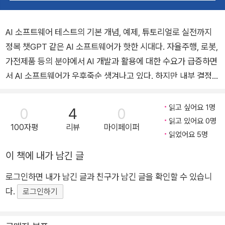
AI 소프트웨어 테스트의 기본 개념, 예제, 튜토리얼로 실전까지
정복 챗GPT 같은 AI 소프트웨어가 핫한 시대다. 자율주행, 로봇,
가전제품 등의 분야에서 AI 개발과 활용에 대한 수요가 급증하면
서 AI 소프트웨어가 우후죽순 생겨나고 있다. 하지만 내부 결정
과정을 이해하기 어려운 AI는 검증 과정이 무척이나 까다롭기에
새로운 기술적 방법론에만 관심을 갖는 경우가 많다. 그러나 현실
읽고 싶어요 1명
0
4
0
적으로 소프트웨어의 품질 보증을 위해서는 테스트가 필수적이
읽고 있어요 0명
100자평
리뷰
마이페이퍼
다. 그렇다면 AI 소프트웨어는 어떻게 테스트해야 할까? 기존 소
읽었어요 5명
프트웨어 테스트 기법은 정답과 비교를 하지만, 정답을 정의할 수
이 책에 내가 남긴 글
없는 문제를 다루는 AI를 테스트하려면 다른 방법이 필요하다. 이
로그인하면 내가 남긴 글과 친구가 남긴 글을 확인할 수 있습니
책의 저자들은 최신 학술 논문을 알기 쉽게 해설하며 실전 예제와
다.
함께 그 해답을 제시한다. 이 책에서는 기존의 소프트웨어 테스트
로그인하기
기법의 한계를 뛰어넘는 메타모픽 테스트, 뉴런 커버리지 테스트,
최대 안전 반경 테스트, 커버리지 검증 기법을 소개한다. 저자들