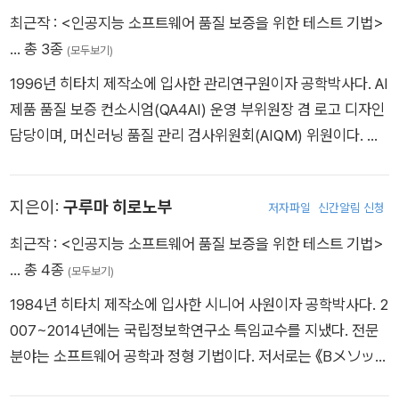
최근작 :
<인공지능 소프트웨어 품질 보증을 위한 테스트 기법>
… 총 3종
(모두보기)
1996년 히타치 제작소에 입사한 관리연구원이자 공학박사다. AI
제품 품질 보증 컨소시엄(QA4AI) 운영 부위원장 겸 로고 디자인
담당이며, 머신러닝 품질 관리 검사위원회(AIQM) 위원이다. 전
문 분야는 소프트웨어 공학이고, 《AIビジネス?略(AI 비즈니스
전략)》(情報機構, 2020)을 공동 저술했다. 취미는 사용하지도
지은이:
구루마 히로노부
저자파일
신간알림 신청
않는 그림 도구 수집과 저렴한 제품으로 밤하늘 촬영하기다.
최근작 :
<인공지능 소프트웨어 품질 보증을 위한 테스트 기법>
… 총 4종
(모두보기)
1984년 히타치 제작소에 입사한 시니어 사원이자 공학박사다. 2
007~2014년에는 국립정보학연구소 특임교수를 지냈다. 전문
분야는 소프트웨어 공학과 정형 기법이다. 저서로는 《Bメソッド
による形式仕?記述(B 메서드에 의한 정형 기법)》(2007), 《Ev