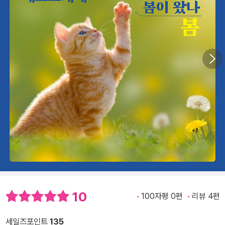
10
100자평 0편
리뷰 4편
세일즈포인트
135