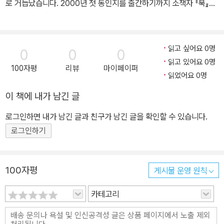
로 거듭났습니다. 2000년 첫 동인지를 출간하기까지 소책자 『북』을
발행하였으며, 그 후 해마다 동인지를 묶어 냈습니다. 또한 시대의 첨
예한 현실을 주제로 한 두 권의 기획시집을 묶어 냈으며, 지역과 지역
을 넘어 삶의 목소리를 전달하기 위해 공통의 주제를 선정하여 동인
읽고 싶어요 0명
0
0
0
개개인의 개성을 살린 작품을 생산해 내고자 노력하고 있습니다. 각
읽고 있어요 0명
100자평
리뷰
마이페이퍼
자의 위치에서 열심히 땀 흘리는 사람이 쓴 글이 많아져야 세상이 좀
읽었어요 0명
더 나아지리라는 확신은 여전히 유효하다고 생각하며, 더욱 열심히
이 책에 내가 남긴 글
일을 하고 글을 쓰려고 합니다. 제1집 『오늘 하루만큼은 쉬고 쉽다』
(다움, 2000) 제2집 『퇴출시대』(삶이보이는 창, 2001) 제3집 『부디
로그인하면 내가 남긴 글과 친구가 남긴 글을 확인할 수 있습니다.
우리에게도 햇볕정책을』(갈무리, 2002) 제4집 『그곳에도 꽃은 피는
로그인하기
가』(갈무리, 2004) 제5집 『칼』(갈무리, 2006) 제6집 『가뭄시대』
(갈무리, 2008) 제7집 『88만원 세대』(두엄, 2009) 제8집 『각하께
100자평
게시물 운영 원칙
서 이르기를』(갈무리, 2011) 제9집 『소』(갈무리, 2012) 제10집
『탑』(갈무리, 2013) 제11집 『통일, 안녕하십니까』(갈무리, 2014) 배
카테고리
달호 노동열사 추모 기획시집 『호루라기』(갈무리, 2003) 한미FTA
반대 기획시집 『쌀의 노래』(갈무리, 2007)