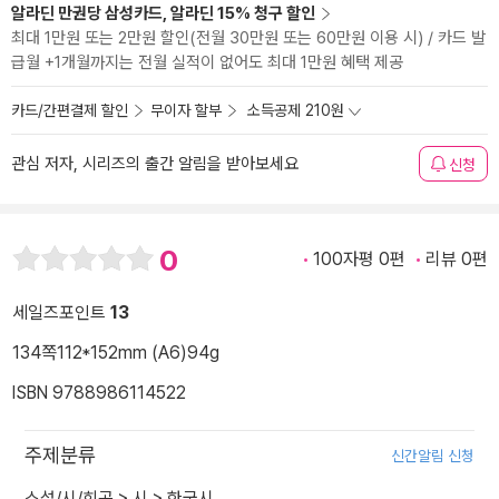
알라딘 만권당 삼성카드, 알라딘 15% 청구 할인
최대 1만원 또는 2만원 할인(전월 30만원 또는 60만원 이용 시) / 카드 발
급월 +1개월까지는 전월 실적이 없어도 최대 1만원 혜택 제공
카드/간편결제 할인
무이자 할부
소득공제 210원
관심 저자, 시리즈의 출간 알림을 받아보세요
신청
0
100자평 0편
리뷰 0편
세일즈포인트
13
134쪽
112*152mm (A6)
94g
ISBN 9788986114522
주제분류
신간알림 신청
소설/시/희곡
>
시
>
한국시