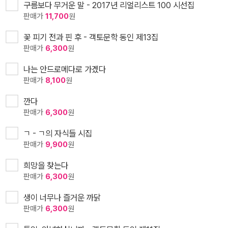
구름보다 무거운 말 - 2017년 리얼리스트 100 시선집
판매가
11,700
원
꽃 피기 전과 핀 후 - 객토문학 동인 제13집
판매가
6,300
원
나는 안드로메다로 가겠다
판매가
8,100
원
깐다
판매가
6,300
원
ㄱ - ㄱ의 자식들 시집
판매가
9,900
원
희망을 찾는다
판매가
6,300
원
생이 너무나 즐거운 까닭
판매가
6,300
원