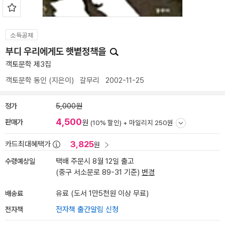
소득공제
부디 우리에게도 햇볕정책을
객토문학 제3집
객토문학 동인
(지은이)
갈무리
2002-11-25
정가
5,000원
4,500
판매가
원
(10% 할인) +
마일리지 250원
3,825
카드최대혜택가
원
수령예상일
택배 주문시 8월 12일 출고
(중구 서소문로 89-31 기준)
변경
배송료
유료 (도서 1만5천원 이상 무료)
전자책
전자책 출간알림 신청