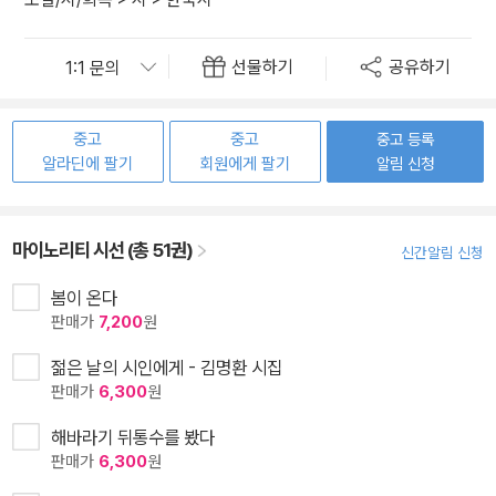
선물하기
공유하기
중고
중고
중고 등록
알라딘에 팔기
회원에게 팔기
알림 신청
마이노리티 시선 (총 51권)
신간알림 신청
봄이 온다
판매가
7,200
원
젊은 날의 시인에게 - 김명환 시집
판매가
6,300
원
해바라기 뒤통수를 봤다
판매가
6,300
원