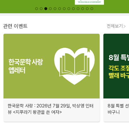
관련 이벤트
전체보기
한국문학 사랑 : 2026년 7월 29일, 박상영 인터
8월 특별 선
뷰 <지푸라기 왕관을 쓴 여자>
바구니