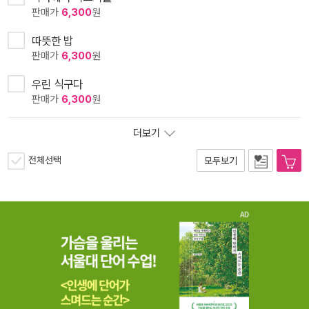
판매가
6,300
원
따뜻한 밥
판매가
6,300
원
우린 식구다
판매가
6,300
원
더보기
전체선택
모두보기