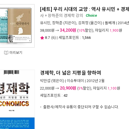
[세트] 우리 시대의 교양 : 역사 유시민 + 경
사 + 장하준의 경제학 강의
Choice
유시민
,
장하준
(지은이),
김희정
(옮긴이) |
돌베개
| 2014
34,200원
38,000
원 →
(
할인), 마일리지
원
10%
1,900
8.7
(
6
) | 세일즈포인트 :
1,566
미리보기
경제학, 더 넓은 지평을 향하여
박만섭
(엮은이) |
이슈투데이
| 2012년 2월
20,900원
22,000
원 →
(
할인), 마일리지
원
5%
1,100
세일즈포인트 :
42
출판사/제작사 유통이 중단되어 구할 수 없습니다.