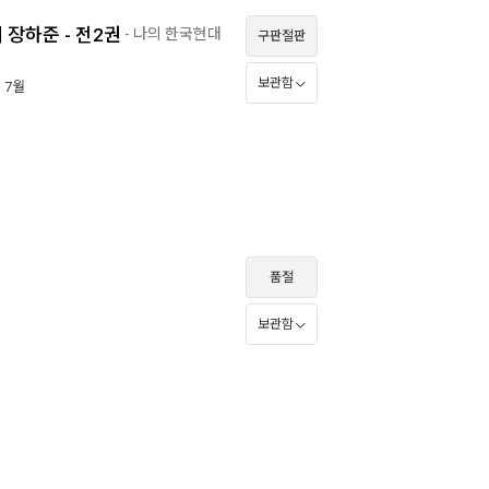
제 장하준 - 전2권
- 나의 한국현대
구판절판
보관함
년 7월
품절
보관함