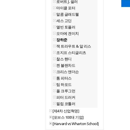
로버트 J. 쉴러
마이클 포터
말콤 글래드웰
세스 고딘
앨빈 토플러
오마에 겐이치
장하준
잭 트라우트 & 알 리스
조지프 스티글리츠
찰스 핸디
켄 블랜차드
크리스 앤더슨
톰 피터스
팀 하포드
폴 크루그먼
피터 드러커
필립 코틀러
[제4차 산업혁명]
[포브스 100대 기업]
[Harvard vs Wharton School]