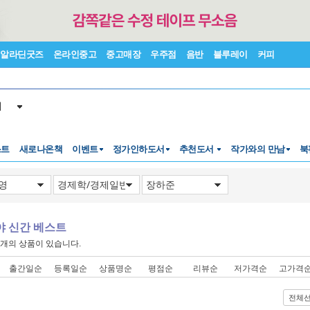
알라딘굿즈
온라인중고
중고매장
우주점
음반
블루레이
커피
서
스트
새로나온책
이벤트
정가인하도서
추천도서
작가와의 만남
북
야 신간 베스트
개의 상품이 있습니다.
출간일순
등록일순
상품명순
평점순
리뷰순
저가격순
고가격
전체