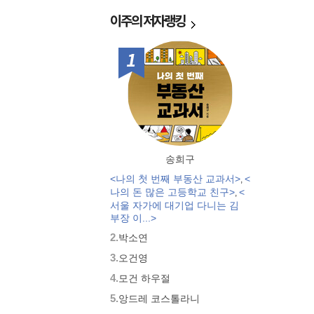
이주의
저자랭킹
1위
송희구
<나의 첫 번째 부동산 교과서>
<
,
나의 돈 많은 고등학교 친구>
<
,
서울 자가에 대기업 다니는 김
부장 이...>
2.
박소연
3.
오건영
4.
모건 하우절
5.
앙드레 코스톨라니