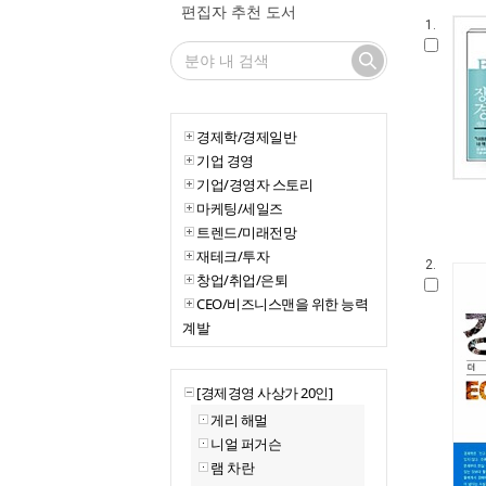
편집자 추천 도서
1.
경제학/경제일반
기업 경영
기업/경영자 스토리
마케팅/세일즈
트렌드/미래전망
재테크/투자
2.
창업/취업/은퇴
CEO/비즈니스맨을 위한 능력
계발
[경제경영 사상가 20인]
게리 해멀
니얼 퍼거슨
램 차란