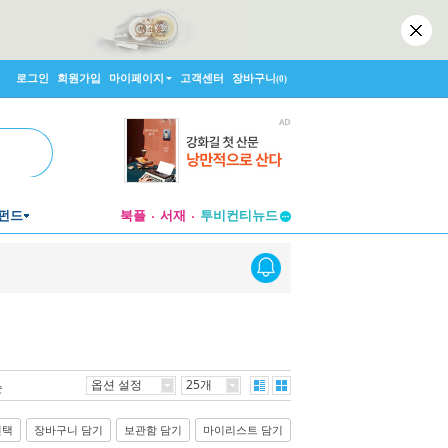
로그인
회원가입
마이페이지
고객센터
장바구니
(0)
펀드
북플
서재
투비컨티뉴드
창작플랫폼
투비컨티뉴드
옵션 설정
25개
순
선택
장바구니 담기
보관함 담기
마이리스트 담기