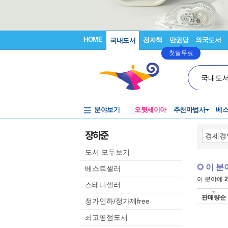
HOME
전자책
만권당
외국도서
국내도서
첫달무료
국내도
분야보기
오뒷세이아
추천마법사
베
장하준
도서 모두보기
이 분
베스트셀러
이 분야에
2
스테디셀러
판매량순
정가인하/정가제free
최고평점도서