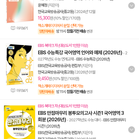
윤혜정
(지은이)
한국교육방송공사(중고등)
|
2024년 12월
15,300
원 (10% 할인 / 170원)
책소개페이지에서 분철 선택 가능
미리보기
밤 11시
잠들기전 배송
양탄자배송
변경
EBS 북마크 자 (대상도서 1만원 이상)
EBS 수능특강 국어영역 언어와 매체 (2026년)
- 2
027학년도 수능 연계교재
-
EBS 수능특강 (2026년)
EBS(한국교육방송공사) 편집부
(지은이)
한국교육방송공사(중고등)
|
2026년 01월
9,450
원 (10% 할인 / 100원)
책소개페이지에서 분철 선택 가능
미리보기
밤 11시
잠들기전 배송
양탄자배송
변경
EBS 북마크 자 (대상도서 1만원 이상)
EBS 만점마무리 봉투모의고사 시즌1 국어영역 3
회분 (2026년)
- 2027학년도 수능 대비
-
EBS 만점마무리
시즌1 (2026년)
EBS(한국교육방송공사) 편집부
(지은이)