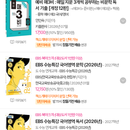
예비 매3비 : 매일 지문 3개씩 공부하는 비문학 독
서 기출 [개정 12판]
- <매3비> 준비편 (<예비 매3문> 짝꿍)
-
중학 예비 매3 국어/영어
안인숙
(지은이)
키출판사
|
2026년 07월
17,100
원 (10% 할인 / 950원)
책소개페이지에서 분철 선택 가능
미리보기
밤 11시
잠들기전 배송
양탄자배송
변경
EBS 북마크 자 (대상도서 1만원 이상)
EBS 수능특강 국어영역 문학 (2026년)
- 2027학년
도 수능 연계교재
-
EBS 수능특강 (2026년)
EBS(한국교육방송공사) 편집부
(지은이)
한국교육방송공사(중고등)
|
2026년 01월
12,150
원 (10% 할인 / 130원)
책소개페이지에서 분철 선택 가능
미리보기
밤 11시
잠들기전 배송
양탄자배송
변경
EBS 북마크 자 (대상도서 1만원 이상)
EBS 수능특강 국어영역 독서 (2026년)
- 2027학년
도 수능 연계교재
-
EBS 수능특강 (2026년)