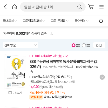
국내도서
고등학교참고서
고등-문제집
국어영역
이 분야에
8,002
개의 상품이 있습니다.
옵션
EBS 북마크 자 (대상도서 1만원 이상)
EBS 수능완성 국어영역 독서·문학·화법과 작문 (2
026년)
- 2027학년도 수능 연계교재
-
EBS 수능완성 (2026
년)
EBS(한국교육방송공사) 편집부
(지은이)
한국교육방송공사(중고등)
|
2026년 05월
14,040
원 (10% 할인 / 150원)
책소개페이지에서 분철 선택 가능
미리보기
밤 11시
잠들기전 배송
양탄자배송
변경