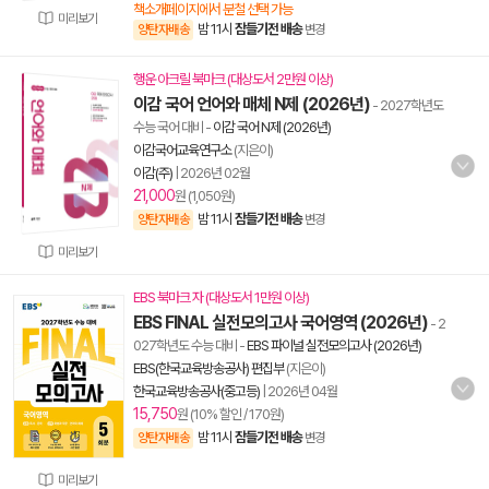
책소개페이지에서 분철 선택 가능
미리보기
밤 11시
잠들기전 배송
양탄자배송
변경
행운 아크릴 북마크 (대상도서 2만원 이상)
이감 국어 언어와 매체 N제 (2026년)
- 2027학년도
수능 국어 대비
-
이감 국어 N제 (2026년)
이감국어교육연구소
(지은이)
이감(주)
|
2026년 02월
21,000
원 (1,050원)
밤 11시
잠들기전 배송
양탄자배송
변경
미리보기
EBS 북마크 자 (대상도서 1만원 이상)
EBS FINAL 실전모의고사 국어영역 (2026년)
- 2
027학년도 수능 대비
-
EBS 파이널 실전모의고사 (2026년)
EBS(한국교육방송공사) 편집부
(지은이)
한국교육방송공사(중고등)
|
2026년 04월
15,750
원 (10% 할인 / 170원)
밤 11시
잠들기전 배송
양탄자배송
변경
미리보기