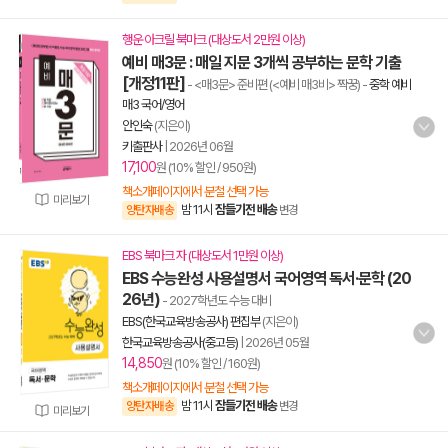
행운 아크릴 북마크 (대상도서 2만원 이상)
예비 매3문 : 매일 지문 3개씩 공부하는 문학 기출
[개정11판]
- <매3문> 준비편 (<예비 매3비> 짝꿍)
-
중학 예비
매3 국어/영어
안인숙
(지은이)
키출판사
|
2026년 06월
17,100
원 (10% 할인 / 950원)
책소개페이지에서 분철 선택 가능
미리보기
밤 11시
잠들기전 배송
양탄자배송
변경
EBS 북마크 자 (대상도서 1만원 이상)
EBS 수능완성 사용설명서 국어영역 독서·문학 (20
26년)
- 2027학년도 수능 대비
EBS(한국교육방송공사) 편집부
(지은이)
한국교육방송공사(중고등)
|
2026년 05월
14,850
원 (10% 할인 / 160원)
책소개페이지에서 분철 선택 가능
밤 11시
잠들기전 배송
양탄자배송
변경
미리보기