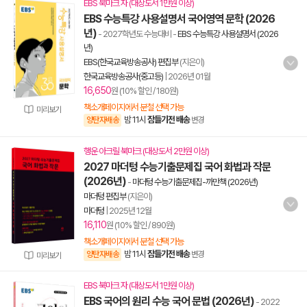
EBS 북마크 자 (대상도서 1만원 이상)
EBS 수능특강 사용설명서 국어영역 문학 (2026
년)
- 2027학년도 수능대비
-
EBS 수능특강 사용설명서 (2026
년)
EBS(한국교육방송공사) 편집부
(지은이)
한국교육방송공사(중고등)
|
2026년 01월
16,650
원 (10% 할인 / 180원)
책소개페이지에서 분철 선택 가능
미리보기
밤 11시
잠들기전 배송
양탄자배송
변경
행운 아크릴 북마크 (대상도서 2만원 이상)
2027 마더텅 수능기출문제집 국어 화법과 작문
(2026년)
-
마더텅 수능기출문제집-까만책 (2026년)
마더텅 편집부
(지은이)
마더텅
|
2025년 12월
16,110
원 (10% 할인 / 890원)
책소개페이지에서 분철 선택 가능
밤 11시
잠들기전 배송
양탄자배송
변경
미리보기
EBS 북마크 자 (대상도서 1만원 이상)
EBS 국어의 원리 수능 국어 문법 (2026년)
- 2022