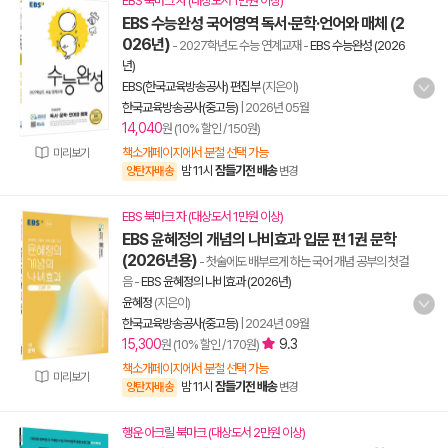
EBS 북마크 자 (대상도서 1만원 이상)
EBS 수능완성 국어영역 독서·문학·언어와 매체 (2
026년)
- 2027학년도 수능 연계교재
-
EBS 수능완성 (2026
년)
EBS(한국교육방송공사) 편집부
(지은이)
한국교육방송공사(중고등)
|
2026년 05월
14,040
원 (10% 할인 / 150원)
책소개페이지에서 분철 선택 가능
미리보기
밤 11시
잠들기전 배송
양탄자배송
변경
EBS 북마크 자 (대상도서 1만원 이상)
EBS 윤혜정의 개념의 나비효과 입문 편 1권 문학
(2026년용)
- 첫술에도 배부르게 하는 국어 개념 공부의 첫걸
음
-
EBS 윤혜정의 나비효과 (2026년)
윤혜정
(지은이)
한국교육방송공사(중고등)
|
2024년 09월
15,300
9.3
원 (10% 할인 / 170원)
책소개페이지에서 분철 선택 가능
미리보기
밤 11시
잠들기전 배송
양탄자배송
변경
행운 아크릴 북마크 (대상도서 2만원 이상)