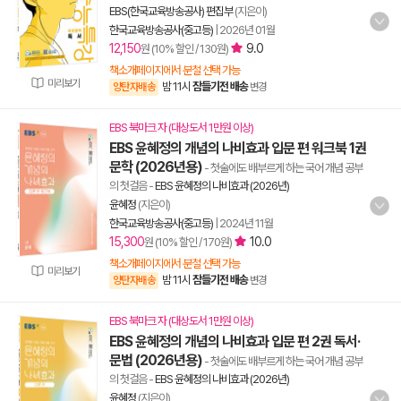
EBS(한국교육방송공사) 편집부
(지은이)
한국교육방송공사(중고등)
|
2026년 01월
12,150
9.0
원 (10% 할인 / 130원)
책소개페이지에서 분철 선택 가능
미리보기
밤 11시
잠들기전 배송
양탄자배송
변경
EBS 북마크 자 (대상도서 1만원 이상)
EBS 윤혜정의 개념의 나비효과 입문 편 워크북 1권
문학 (2026년용)
- 첫술에도 배부르게 하는 국어 개념 공부
의 첫걸음
-
EBS 윤혜정의 나비효과 (2026년)
윤혜정
(지은이)
한국교육방송공사(중고등)
|
2024년 11월
15,300
10.0
원 (10% 할인 / 170원)
책소개페이지에서 분철 선택 가능
미리보기
밤 11시
잠들기전 배송
양탄자배송
변경
EBS 북마크 자 (대상도서 1만원 이상)
EBS 윤혜정의 개념의 나비효과 입문 편 2권 독서·
문법 (2026년용)
- 첫술에도 배부르게 하는 국어 개념 공부
의 첫걸음
-
EBS 윤혜정의 나비효과 (2026년)
윤혜정
(지은이)