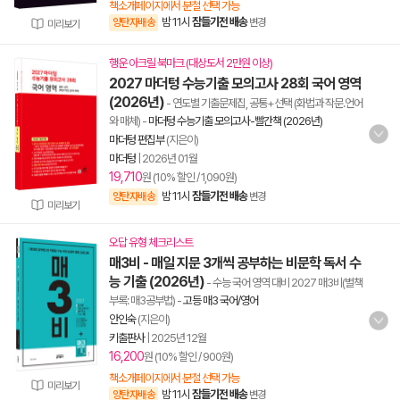
책소개페이지에서 분철 선택 가능
밤 11시
잠들기전 배송
양탄자배송
변경
미리보기
행운 아크릴 북마크 (대상도서 2만원 이상)
2027 마더텅 수능기출 모의고사 28회 국어 영역
(2026년)
- 연도별 기출문제집, 공통+선택 (화법과 작문.언어
와 매체)
-
마더텅 수능기출 모의고사-빨간책 (2026년)
마더텅 편집부
(지은이)
마더텅
|
2026년 01월
19,710
원 (10% 할인 / 1,090원)
밤 11시
잠들기전 배송
양탄자배송
변경
미리보기
오답 유형 체크리스트
매3비 - 매일 지문 3개씩 공부하는 비문학 독서 수
능 기출 (2026년)
- 수능 국어 영역 대비 2027 매3비(별책
부록: 매3공부법)
-
고등 매3 국어/영어
안인숙
(지은이)
키출판사
|
2025년 12월
16,200
원 (10% 할인 / 900원)
책소개페이지에서 분철 선택 가능
미리보기
밤 11시
잠들기전 배송
양탄자배송
변경