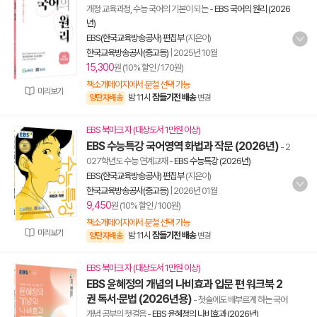
개정 교육과정, 수능 국어의 기본이 되는
-
EBS 국어의 원리 (2026
년)
EBS(한국교육방송공사) 편집부
(지은이)
한국교육방송공사(중고등)
|
2025년 10월
15,300
원 (10% 할인 / 170원)
책소개페이지에서 분철 선택 가능
미리보기
밤 11시
잠들기전 배송
양탄자배송
변경
EBS 북마크 자 (대상도서 1만원 이상)
EBS 수능특강 국어영역 화법과 작문 (2026년)
- 2
027학년도 수능 연계교재
-
EBS 수능특강 (2026년)
EBS(한국교육방송공사) 편집부
(지은이)
한국교육방송공사(중고등)
|
2026년 01월
9,450
원 (10% 할인 / 100원)
책소개페이지에서 분철 선택 가능
미리보기
밤 11시
잠들기전 배송
양탄자배송
변경
EBS 북마크 자 (대상도서 1만원 이상)
EBS 윤혜정의 개념의 나비효과 입문 편 워크북 2
권 독서·문법 (2026년용)
- 첫술에도 배부르게 하는 국어
개념 공부의 첫걸음
-
EBS 윤혜정의 나비효과 (2026년)