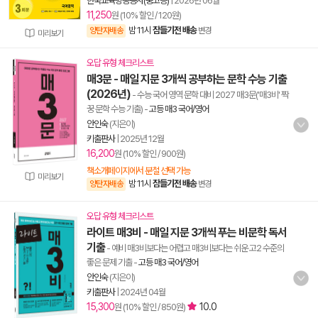
한국교육방송공사(중고등)
|
2026년 06월
11,250
원 (10% 할인 / 120원)
밤 11시
잠들기전 배송
양탄자배송
변경
미리보기
오답 유형 체크리스트
매3문 - 매일 지문 3개씩 공부하는 문학 수능 기출
(2026년)
- 수능 국어 영역 문학 대비 2027 매3문('매3비' 짝
꿍 문학 수능 기출)
-
고등 매3 국어/영어
안인숙
(지은이)
키출판사
|
2025년 12월
16,200
원 (10% 할인 / 900원)
책소개페이지에서 분철 선택 가능
미리보기
밤 11시
잠들기전 배송
양탄자배송
변경
오답 유형 체크리스트
라이트 매3비 - 매일 지문 3개씩 푸는 비문학 독서
기출
- 예비 매3비보다는 어렵고 매3비보다는 쉬운 고2 수준의
좋은 문제 기출
-
고등 매3 국어/영어
안인숙
(지은이)
키출판사
|
2024년 04월
15,300
10.0
원 (10% 할인 / 850원)