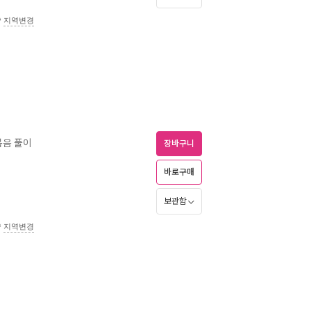
송
지역변경
복음 풀이
장바구니
바로구매
보관함
송
지역변경