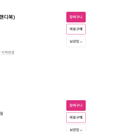
(핸디북)
장바구니
바로구매
보관함
송
지역변경
장바구니
6월
바로구매
보관함