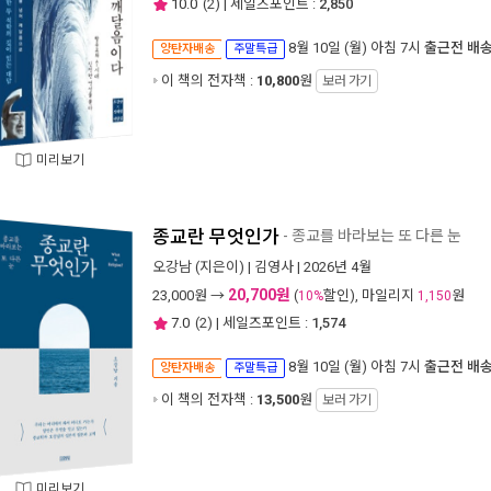
10.0
(
2
) | 세일즈포인트 :
2,850
8월 10일 (월) 아침 7시
출근전 배
양탄자배송
주말특급
이 책의 전자책 :
10,800
원
보러 가기
미리보기
종교란 무엇인가
- 종교를 바라보는 또 다른 눈
오강남
(지은이) |
김영사
| 2026년 4월
20,700원
23,000
원 →
(
할인), 마일리지
원
10%
1,150
7.0
(
2
) | 세일즈포인트 :
1,574
8월 10일 (월) 아침 7시
출근전 배
양탄자배송
주말특급
이 책의 전자책 :
13,500
원
보러 가기
미리보기