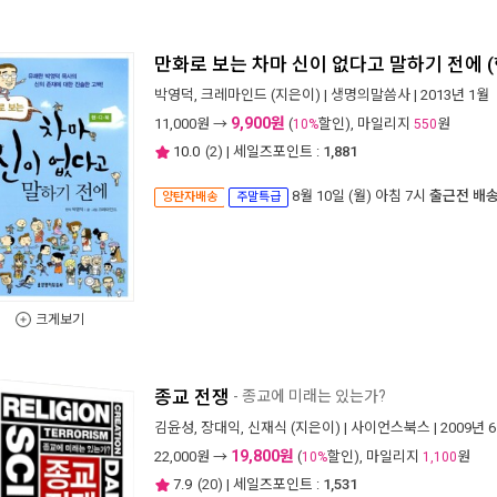
만화로 보는 차마 신이 없다고 말하기 전에 
박영덕
,
크레마인드
(지은이) |
생명의말씀사
| 2013년 1월
9,900원
11,000
원 →
(
할인), 마일리지
원
10%
550
10.0
(
2
) | 세일즈포인트 :
1,881
8월 10일 (월) 아침 7시
출근전 배
양탄자배송
주말특급
크게보기
종교 전쟁
- 종교에 미래는 있는가?
김윤성
,
장대익
,
신재식
(지은이) |
사이언스북스
| 2009년 
19,800원
22,000
원 →
(
할인), 마일리지
원
10%
1,100
7.9
(
20
) | 세일즈포인트 :
1,531