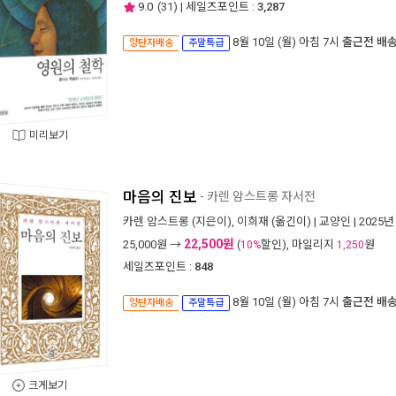
9.0
(
31
) | 세일즈포인트 :
3,287
8월 10일 (월) 아침 7시
출근전 배
양탄자배송
주말특급
미리보기
마음의 진보
- 카렌 암스트롱 자서전
카렌 암스트롱
(지은이),
이희재
(옮긴이) |
교양인
| 2025년
22,500원
25,000
원 →
(
할인), 마일리지
원
10%
1,250
세일즈포인트 :
848
8월 10일 (월) 아침 7시
출근전 배
양탄자배송
주말특급
크게보기