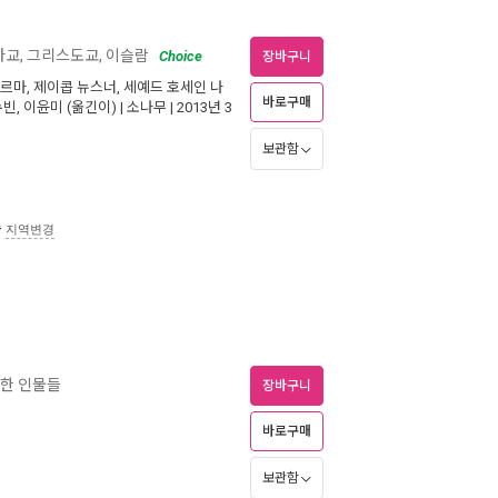
유다교, 그리스도교, 이슬람
Choice
장바구니
샤르마
,
제이콥 뉴스너
,
세예드 호세인 나
바로구매
수빈
,
이윤미
(옮긴이) |
소나무
| 2013년 3
보관함
송
지역변경
구한 인물들
장바구니
바로구매
보관함