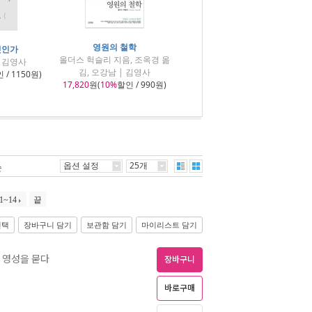
영원의 철학
엇인가
올더스 헉슬리 지음, 조옥경 옮
| 김영사
김, 오강남 | 김영사
 / 1150원)
17,820
원(
10%
할인 / 990원)
옵션 설정
25개
순
1~14
끝
선택
장바구니 담기
보관함 담기
마이리스트 담기
한 영성을 묻다
장바구니
바로구매