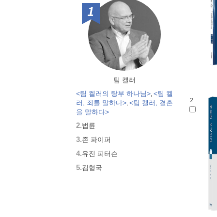
1위
팀 켈러
<팀 켈러의 탕부 하나님>
<팀 켈
,
2.
러, 죄를 말하다>
<팀 켈러, 결혼
,
을 말하다>
2.
법륜
3.
존 파이퍼
4.
유진 피터슨
5.
김형국