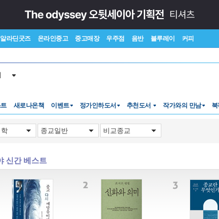
알라딘굿즈
온라인중고
중고매장
우주점
음반
블루레이
커피
서
스트
새로나온책
이벤트
정가인하도서
추천도서
작가와의 만남
북
야 신간 베스트