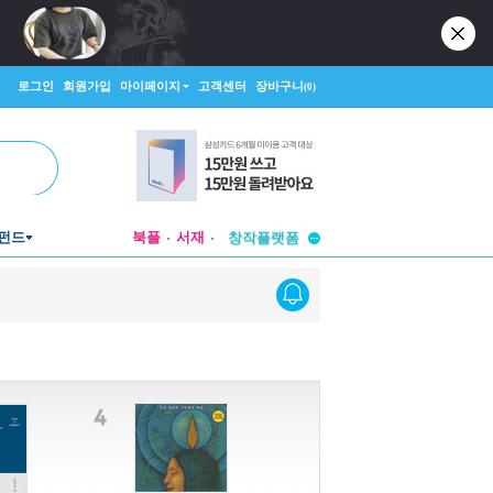
로그인
회원가입
마이페이지
고객센터
장바구니
(0)
투비컨티뉴드
펀드
북플
서재
창작플랫폼
투비컨티뉴드