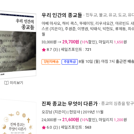
우리 인간의 종교들
- 힌두교, 불교, 유교, 도교, 
아베 마사오
,
하비 콕스
,
뚜웨이밍
,
리우샤오간
,
아르빈드 
스르
(지은이),
주원준
,
이명권
,
박태식
,
박현도
,
류제동
,
최
월
29,700원
33,000
원 →
(
할인), 마일리지
원
10%
1,650
8.7
(
3
) | 세일즈포인트 :
721
8월 10일 (월) 아침 7시
출근전 배
양탄자배송
주말특급
미리보기
진짜 종교는 무엇이 다른가
- 종교의 심층을 탐
오강남
(지은이) |
현암사
| 2019년 11월
21,600원
24,000
원 →
(
할인), 마일리지
원
10%
1,200
6.0
(
2
) | 세일즈포인트 :
563