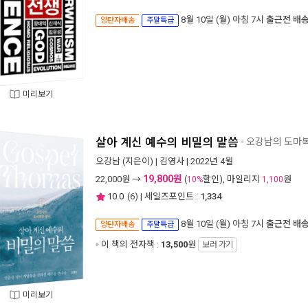
8월 10일 (월) 아침 7시
출근전 배
양탄자배송
주말특급
미리보기
살아 계신 예수의 비밀의 말씀
- 오강남의 도마
오강남
(지은이) |
김영사
| 2022년 4월
19,800원
22,000
원 →
(
할인), 마일리지
원
10%
1,100
10.0
(
6
) | 세일즈포인트 :
1,334
8월 10일 (월) 아침 7시
출근전 배
양탄자배송
주말특급
이 책의 전자책 :
13,500
원
보러 가기
미리보기