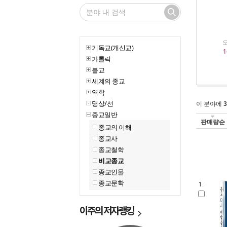
오
기독교(개신교)
1
가톨릭
불교
세계의 종교
역학
명상/선
이 분야에
3
종교일반
판매량순
종교의 이해
종교사
종교철학
비교종교
종교인물
종교문학
1.
이주의
저자랭킹