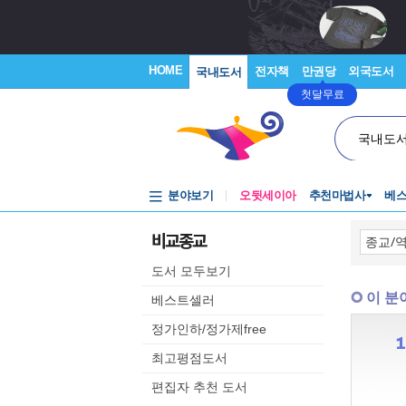
HOME
전자책
만권당
외국도서
국내도서
첫달무료
국내도
분야보기
오뒷세이아
추천마법사
베
비교종교
도서 모두보기
이 분
베스트셀러
정가인하/정가제free
최고평점도서
편집자 추천 도서