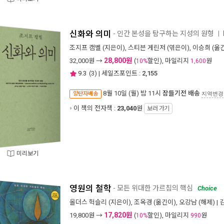
신화와 의미
- 인간 본성을 탐구하는 지성의 원형
ㅣ
조지프 캠벨
(지은이),
스티븐 게린저
(엮은이),
이승희
(옮긴
28,800원
32,000
원 →
(
할인), 마일리지
원
10%
1,600
9.3
(
3
) | 세일즈포인트 :
2,155
8월 10일 (월) 밤 11시
잠들기전 배송
양탄자배송
지역변경
이 책의 전자책 :
23,040
원
보러 가기
미리보기
영원의 철학
- 모든 위대한 가르침의 핵심
Choice
올더스 헉슬리
(지은이),
조옥경
(옮긴이),
오강남
(해제) |
17,820원
19,800
원 →
(
할인), 마일리지
원
10%
990