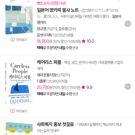
벤트 도서 2만원 이상)
일본어 명카피 필사 노트
- 恋が終わってしまうのな
ら、夏がいい。사랑이 끝나버릴 거라면, 여름이 좋다.
-
일본어
명카피
정규영
(지은이),
김수경
(감수)
길벗이지톡
|
2025년 08월
미리보기
18,900
10.0
원 (10% 할인 / 1,050원)
택배
로 주문하면
내일
수령
변경
케어리스 피플
- 책임, 공감, 원칙이 사라진 거대 플랫폼 기업의
세계
세라 윈윌리엄스
(지은이)
디플롯
|
2026년 05월
20,700
9.9
원 (10% 할인 / 1,150원)
택배
로 주문하면
내일
수령
변경
미리보기
사회복지 홍보 첫걸음
- 기획부터 실행까지, 책상에서 꺼내
쓰는 실무 안내서