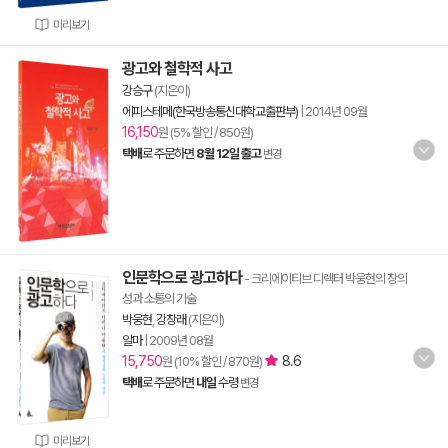
미리보기
광고와 철학적 사고
강승구
(지은이)
에피스테메(한국방송통신대학교출판부)
|
2014년 09월
16,150
원 (5% 할인 / 850원)
택배
로 주문하면
8월 12일 출고
변경
인문학으로 광고하다
- 크리에이티브 디렉터 박웅현의 창의
성과 소통의 기술
박웅현
,
강창래
(지은이)
알마
|
2009년 08월
15,750
8.6
원 (10% 할인 / 870원)
택배
로 주문하면
내일
수령
변경
미리보기