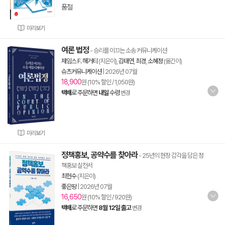
품절
미리보기
여론 법정
- 승리를 이끄는 소송 커뮤니케이션
제임스 F. 해거티
(지은이),
김태연
,
최경
,
소혜정
(옮긴이)
슈츠커뮤니케이션
|
2026년 07월
18,900
원 (10% 할인 / 1,050원)
택배
로 주문하면
내일
수령
변경
미리보기
정책홍보, 공약수를 찾아라
- 25년의 현장 감각을 담은 정
책홍보 실전서
최헌수
(지은이)
좋은땅
|
2026년 07월
16,650
원 (10% 할인 / 920원)
택배
로 주문하면
8월 12일 출고
변경