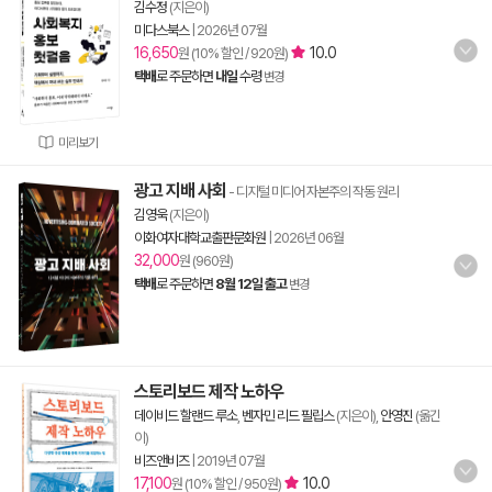
김수정
(지은이)
미다스북스
|
2026년 07월
16,650
10.0
원 (10% 할인 / 920원)
택배
로 주문하면
내일
수령
변경
미리보기
광고 지배 사회
- 디지털 미디어 자본주의 작동 원리
김영욱
(지은이)
이화여자대학교출판문화원
|
2026년 06월
32,000
원 (960원)
택배
로 주문하면
8월 12일 출고
변경
스토리보드 제작 노하우
데이비드 할랜드 루소
,
벤자민 리드 필립스
(지은이),
안영진
(옮긴
이)
비즈앤비즈
|
2019년 07월
17,100
10.0
원 (10% 할인 / 950원)