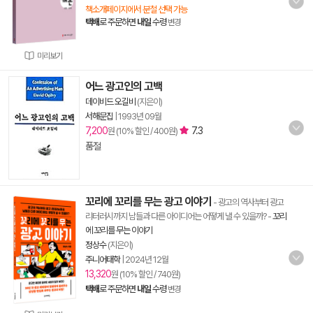
책소개페이지에서 분철 선택 가능
택배
로 주문하면
내일
수령
변경
미리보기
어느 광고인의 고백
데이비드 오길비
(지은이)
서해문집
|
1993년 09월
7,200
7.3
원 (10% 할인 / 400원)
품절
꼬리에 꼬리를 무는 광고 이야기
- 광고의 역사부터 광고
리터러시까지 남들과 다른 아이디어는 어떻게 낼 수 있을까?
-
꼬리
에 꼬리를 무는 이야기
정상수
(지은이)
주니어태학
|
2024년 12월
13,320
원 (10% 할인 / 740원)
택배
로 주문하면
내일
수령
변경