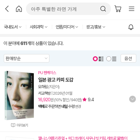
국내도서
사회과학
언론/미디어
광고/홍보
이 분야에
611
개의 상품이 있습니다.
옵션
PU 펜케이스
일본 광고 카피 도감
오하림
(지은이)
서교책방
|
2026년 01월
16,920
9.4
원 (10% 할인 / 940원)
택배
로 주문하면
내일
수령
변경
미리보기
웰니스 여름 리추얼 + 에그 트레이. 사우나 빗 키링. 레트로 물병(이