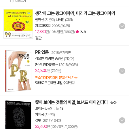
미리보기
생각이 크는 광고이야기, 머리가 크는 광고이야기
권현선
(지은이),
나세진
(그림)
자음과모음
|
2005년 03월
12,330
8.5
원 (10% 할인 / 680원)
절판
PR 입문
- 2018년 개정판
김요한
,
이명천
,
송병원
(지은이)
커뮤니케이션북스
|
2018년 08월
24,800
원 (740원)
책소개페이지에서 분철 선택 가능
택배
로 주문하면
내일
수령
변경
좋아 보이는 것들의 비밀, 브랜드 아이덴티티
-
좋아
보이는 것들의 비밀 18
차재국
(지은이)
길벗
|
2017년 04월
23,400
원 (10% 할인 / 1,300원)