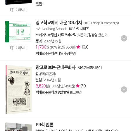
절판
미리보기
광고학교에서 배운 101가지
- 101 Things I Learned(r) i
n Advertising School
-
101가지 시리즈
트레이시 애링턴
,
매튜 프레더릭
(지은이),
김경영
(옮긴이)
동녘
|
2021년 12월
11,700
10.0
원 (10% 할인 / 650원)
미리보기
택배
로 주문하면
내일
수령
변경
광고로 보는 근대문화사
-
살림지식총서 501
김병희
(지은이)
살림
|
2014년 11월
8,820
7.0
원 (10% 할인 / 490원)
택배
로 주문하면
8월 11일 출고
변경
PR학 원론