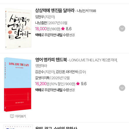
상상력에 엔진을 달아라
-
나남신서 1198
임헌우
(지은이)
나남출판
|
2007년 03월
18,000
8.6
원 (180원)
택배
로 주문하면
내일
수령
변경
영어 명카피 핸드북
- LONG LIVE THE LAZY 게으른 자여,
영원하라
김은수
(지은이),
김민경
,
라이언 박
(감수)
길벗이지톡
|
2025년 12월
16,200
9.6
원 (10% 할인 / 900원)
택배
로 주문하면
내일
수령
변경
미리보기
욕망, 광고, 소비의 문화사