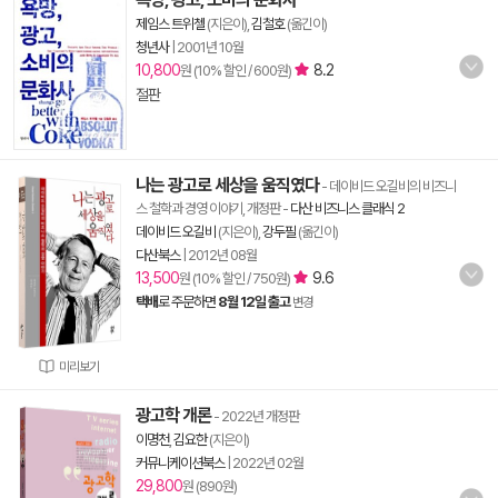
제임스 트위첼
(지은이),
김철호
(옮긴이)
청년사
|
2001년 10월
10,800
8.2
원 (10% 할인 / 600원)
절판
나는 광고로 세상을 움직였다
- 데이비드 오길비의 비즈니
스 철학과 경영 이야기, 개정판
-
다산 비즈니스 클래식 2
데이비드 오길비
(지은이),
강두필
(옮긴이)
다산북스
|
2012년 08월
13,500
9.6
원 (10% 할인 / 750원)
택배
로 주문하면
8월 12일 출고
변경
미리보기
광고학 개론
- 2022년 개정판
이명천
,
김요한
(지은이)
커뮤니케이션북스
|
2022년 02월
29,800
원 (890원)