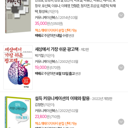
한정호
,
김병희
,
김장열
,
김찬아
,
박노일
,
박동진
,
박종민
,
배지양
,
오
창우
,
유선욱
,
이유나
,
이제영
,
전형준
,
정지연
,
조삼섭
,
최준혁
,
탁재
택
,
황성욱
(지은이)
커뮤니케이션북스
|
2014년 03월
35,000
원 (1,050원)
책소개페이지에서 분철 선택 가능
택배
로 주문하면
내일
수령
변경
세상에서 가장 쉬운 광고책
- 제2판
박기철
(지은이)
커뮤니케이션북스
|
2002년 03월
19,000
원 (570원)
택배
로 주문하면
8월 13일 출고
변경
설득 커뮤니케이션의 이해와 활용
- 2022년 개정판
김정현
(지은이)
커뮤니케이션북스
|
2022년 02월
23,800
원 (710원)
책소개페이지에서 분철 선택 가능