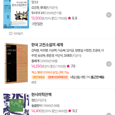
양 23
김은정
,
류대곤
(지은이)
두리미디어
|
2009년 11월
13,500
8.9
원 (10% 할인 / 750원)
구판절판
미리보기
한국 고전소설의 세계
김탁환
,
박희병
,
이상택
,
이승복
,
임치균
,
정병설
,
이창헌
,
조광국
,
이
주영
,
송성욱
,
류준경
,
서인석
,
조태영
(지은이)
돌베개
|
2005년 08월
14,250
7.6
원 (5% 할인 / 750원)
책소개페이지에서 분철 선택 가능
내일 (월) 아침 7시
출근전 배송
양탄자배송
썬데이 EXPRESS
변경
한시미학산책
정민
(지은이)
솔출판사
|
1996년 08월
14,400
9.2
원 (10% 할인 / 800원)