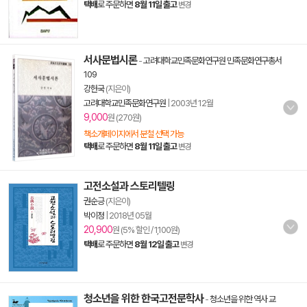
택배
로 주문하면
8월 11일 출고
변경
서사문법시론
-
고려대학교민족문화연구원 민족문화연구총서
109
강헌국
(지은이)
고려대학교민족문화연구원
|
2003년 12월
9,000
원 (270원)
책소개페이지에서 분철 선택 가능
택배
로 주문하면
8월 11일 출고
변경
고전소설과 스토리텔링
권순긍
(지은이)
박이정
|
2018년 05월
20,900
원 (5% 할인 / 1,100원)
택배
로 주문하면
8월 12일 출고
변경
청소년을 위한 한국고전문학사
-
청소년을 위한 역사 교