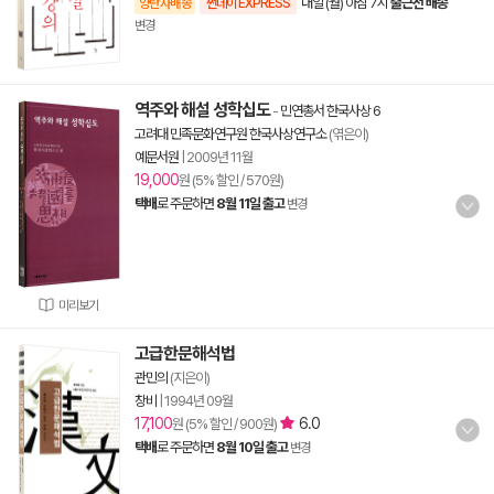
내일 (월) 아침 7시
출근전 배송
양탄자배송
썬데이 EXPRESS
변경
역주와 해설 성학십도
-
민연총서 한국사상 6
고려대 민족문화연구원 한국사상연구소
(엮은이)
예문서원
|
2009년 11월
19,000
원 (5% 할인 / 570원)
택배
로 주문하면
8월 11일 출고
변경
미리보기
고급한문해석법
관민의
(지은이)
창비
|
1994년 09월
17,100
6.0
원 (5% 할인 / 900원)
택배
로 주문하면
8월 10일 출고
변경