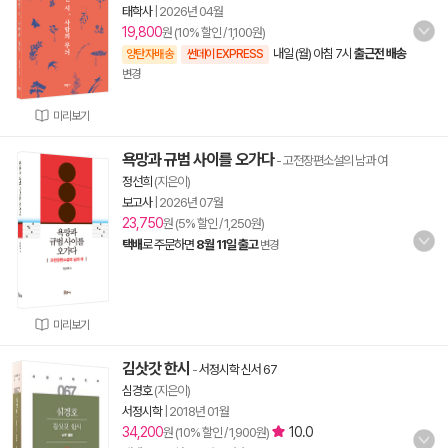
태학사
|
2026년 04월
19,800
원 (10% 할인 / 1,100원)
내일 (월) 아침 7시
출근전 배송
양탄자배송
썬데이 EXPRESS
변경
미리보기
욕망과 규범 사이를 오가다
- 고전장편소설의 남과 여
정선희
(지은이)
보고사
|
2026년 07월
23,750
원 (5% 할인 / 1,250원)
택배
로 주문하면
8월 11일 출고
변경
미리보기
김삿갓 한시
-
서정시학 신서 67
심경호
(지은이)
서정시학
|
2018년 01월
34,200
10.0
원 (10% 할인 / 1,900원)