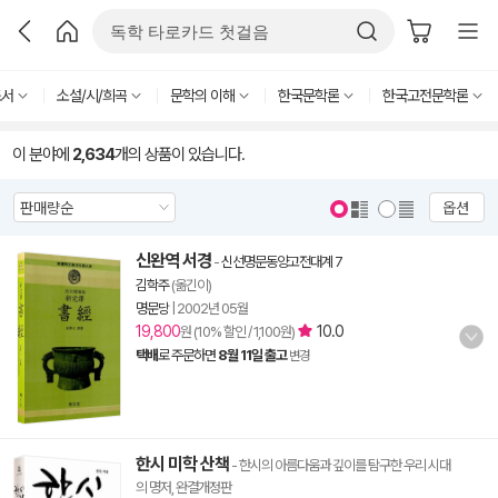
도서
소설/시/희곡
문학의 이해
한국문학론
한국고전문학론
이 분야에
2,634
개의 상품이 있습니다.
옵션
신완역 서경
-
신선명문동양고전대계 7
김학주
(옮긴이)
명문당
|
2002년 05월
19,800
10.0
원 (10% 할인 / 1,100원)
택배
로 주문하면
8월 11일 출고
변경
한시 미학 산책
- 한시의 아름다움과 깊이를 탐구한 우리 시대
의 명저, 완결개정판