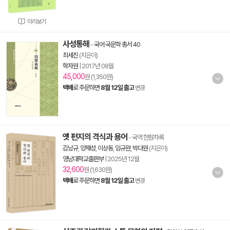
미리보기
사성통해
-
국어 국문학 총서 40
최세진
(지은이)
학자원
|
2017년 08월
45,000
원 (1,350원)
택배
로 주문하면
8월 12일 출고
변경
옛 편지의 격식과 용어
- 국역 한훤차록
김남규
,
양재성
,
이상동
,
임규완
,
박다원
(지은이)
영남대학교출판부
|
2025년 12월
32,600
원 (1,630원)
택배
로 주문하면
8월 12일 출고
변경