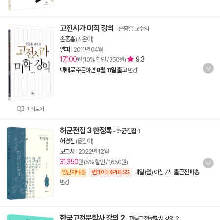
고전시가 미학 강의
- 손종흠 교수의
손종흠
(지은이)
앨피
|
2011년 04월
17,100
9.3
원 (10% 할인 / 950원)
택배
로 주문하면
8월 11일 출고
변경
미리보기
허균전집 3 한정록
-
허균전집 3
허경진
(옮긴이)
보고사
|
2022년 12월
31,350
원 (5% 할인 / 1,650원)
내일 (월) 아침 7시
출근전 배송
양탄자배송
썬데이 EXPRESS
변경
한국고전문학사 강의 2
-
한국고전문학사 강의 2