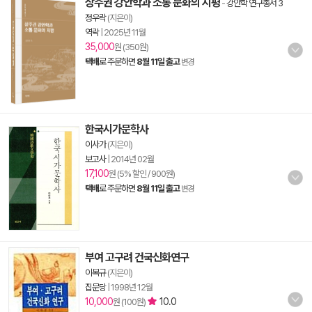
상주권 강안학과 소통 문화의 지평
-
강안학 연구총서 3
정우락
(지은이)
역락
|
2025년 11월
35,000
원 (350원)
택배
로 주문하면
8월 11일 출고
변경
한국시가문학사
이사가
(지은이)
보고사
|
2014년 02월
17,100
원 (5% 할인 / 900원)
택배
로 주문하면
8월 11일 출고
변경
부여 고구려 건국신화연구
이복규
(지은이)
집문당
|
1998년 12월
10,000
10.0
원 (100원)