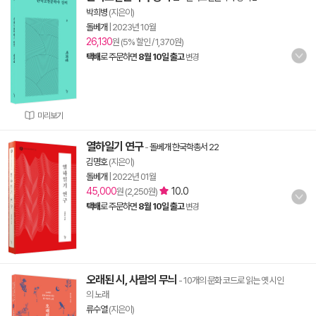
박희병
(지은이)
돌베개
|
2023년 10월
26,130
원 (5% 할인 / 1,370원)
택배
로 주문하면
8월 10일 출고
변경
미리보기
열하일기 연구
-
돌베개 한국학총서 22
김명호
(지은이)
돌베개
|
2022년 01월
45,000
10.0
원 (2,250원)
택배
로 주문하면
8월 10일 출고
변경
오래된 시, 사람의 무늬
- 10개의 문화 코드로 읽는 옛 시인
의 노래
류수열
(지은이)