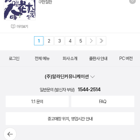
구판절판
미리보기
1
2
3
4
5
로그인
전체 메뉴
회사 소개
출판사 안내
PC 버전
(주)알라딘커뮤니케이션
1544-2514
일반문의 (발신자 부담)
1:1 문의
FAQ
중고매장 위치, 영업시간 안내
뒤로가
기