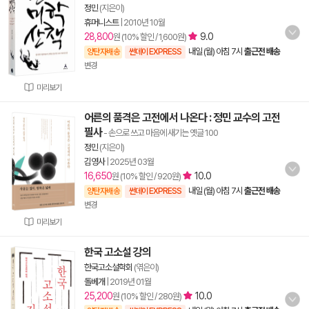
정민
(지은이)
휴머니스트
|
2010년 10월
28,800
9.0
원 (10% 할인 / 1,600원)
내일 (월) 아침 7시
출근전 배송
양탄자배송
썬데이 EXPRESS
변경
미리보기
어른의 품격은 고전에서 나온다 : 정민 교수의 고전
필사
- 손으로 쓰고 마음에 새기는 옛글 100
정민
(지은이)
김영사
|
2025년 03월
16,650
10.0
원 (10% 할인 / 920원)
내일 (월) 아침 7시
출근전 배송
양탄자배송
썬데이 EXPRESS
변경
미리보기
한국 고소설 강의
한국고소설학회
(엮은이)
돌베개
|
2019년 01월
25,200
10.0
원 (10% 할인 / 280원)