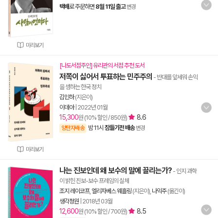
택배
로 주문하면
8월 11일 출고
변경
미리보기
[나도서점주인] 유리관의 서점 추천 도서
저쪽이 싫어서 투표하는 민주주의
- 반대를 앞세워 손익
을 셈하는 한국 정치
김민하
(지은이)
이데아
|
2022년 01월
15,300
8.6
원 (10% 할인 / 850원)
밤 11시
잠들기전 배송
양탄자배송
변경
미리보기
나는 진보인데 왜 보수의 말에 끌리는가?
- 인지 과학
이 밝힌 진보-보수 프레임의 실체
조지 레이코프
,
엘리자베스 웨흘링
(지은이),
나익주
(옮긴이)
생각정원
|
2018년 03월
12,600
8.5
원 (10% 할인 / 700원)