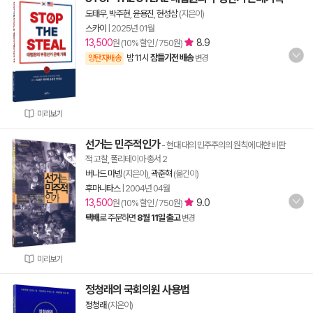
도태우
,
박주현
,
윤용진
,
현성삼
(지은이)
스카이
|
2025년 01월
13,500
8.9
원 (10% 할인 / 750원)
밤 11시
잠들기전 배송
양탄자배송
변경
미리보기
선거는 민주적인가
- 현대 대의 민주주의의 원칙에 대한 비판
적 고찰, 폴리테이아 총서 2
버나드 마넹
(지은이),
곽준혁
(옮긴이)
후마니타스
|
2004년 04월
13,500
9.0
원 (10% 할인 / 750원)
택배
로 주문하면
8월 11일 출고
변경
미리보기
정청래의 국회의원 사용법
정청래
(지은이)