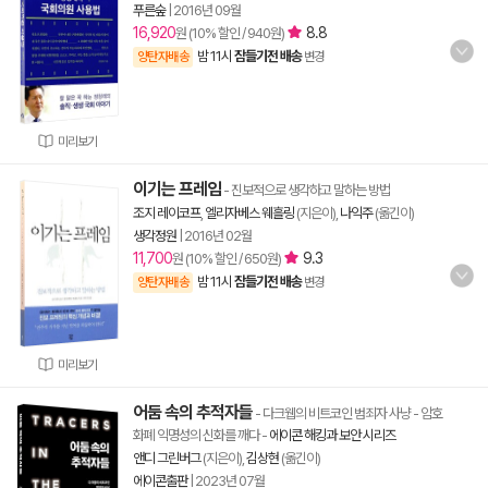
푸른숲
|
2016년 09월
16,920
8.8
원 (10% 할인 / 940원)
밤 11시
잠들기전 배송
양탄자배송
변경
미리보기
이기는 프레임
- 진보적으로 생각하고 말하는 방법
조지 레이코프
,
엘리자베스 웨흘링
(지은이),
나익주
(옮긴이)
생각정원
|
2016년 02월
11,700
9.3
원 (10% 할인 / 650원)
밤 11시
잠들기전 배송
양탄자배송
변경
미리보기
어둠 속의 추적자들
- 다크웹의 비트코인 범죄자 사냥 - 암호
화폐 익명성의 신화를 깨다
-
에이콘 해킹과 보안 시리즈
앤디 그린버그
(지은이),
김상현
(옮긴이)
에이콘출판
|
2023년 07월