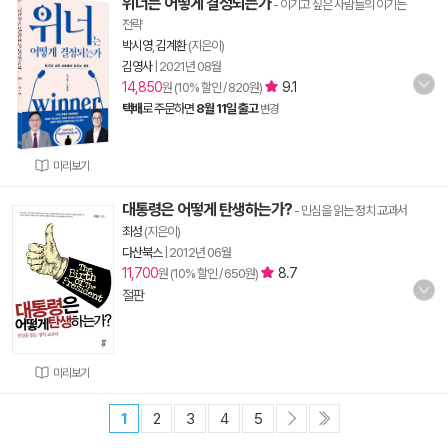
위너는 어떻게 결정되는가
- 이기고 싶은 사람들의 이기는
전략
박시영
,
김계환
(지은이)
김영사
|
2021년 08월
14,850
9.1
원 (10% 할인 / 820원)
택배
로 주문하면
8월 11일 출고
변경
미리보기
대통령은 어떻게 탄생하는가?
- 민심을 읽는 정치 교과서
최성
(지은이)
다산북스
|
2012년 06월
11,700
8.7
원 (10% 할인 / 650원)
절판
미리보기
1
2
3
4
5