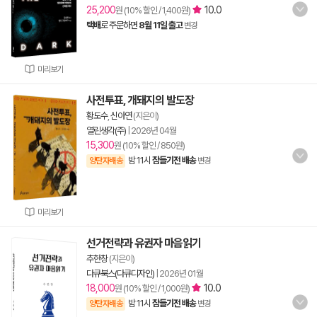
25,200
10.0
원 (10% 할인 / 1,400원)
택배
로 주문하면
8월 11일 출고
변경
미리보기
사전투표, 개돼지의 발도장
황도수
,
신아연
(지은이)
열린생각(주)
|
2026년 04월
15,300
원 (10% 할인 / 850원)
밤 11시
잠들기전 배송
양탄자배송
변경
미리보기
선거전략과 유권자 마음읽기
추한창
(지은이)
다큐북스(다큐디자인)
|
2026년 01월
18,000
10.0
원 (10% 할인 / 1,000원)
밤 11시
잠들기전 배송
양탄자배송
변경