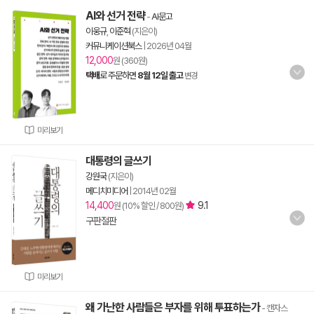
AI와 선거 전략
-
AI문고
이웅규
,
이준혁
(지은이)
커뮤니케이션북스
|
2026년 04월
12,000
원 (360원)
택배
로 주문하면
8월 12일 출고
변경
미리보기
대통령의 글쓰기
강원국
(지은이)
메디치미디어
|
2014년 02월
14,400
9.1
원 (10% 할인 / 800원)
구판절판
미리보기
왜 가난한 사람들은 부자를 위해 투표하는가
- 캔자스