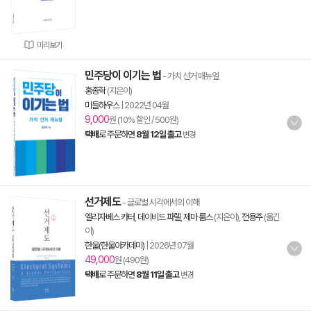
미리보기
민주당이 이기는 법
- 가치 선거 매뉴얼
홍종학
(지은이)
미들하우스
|
2022년 04월
9,000
원 (10% 할인 / 500원)
택배
로 주문하면
8월 12일 출고
변경
선거제도
- 글로벌 시각에서의 이해
엘리자베스 카터
,
데이비드 파렐
,
제마 룸스
(지은이),
전용주
(옮긴
이)
한울(한울아카데미)
|
2026년 07월
49,000
원 (490원)
택배
로 주문하면
8월 11일 출고
변경