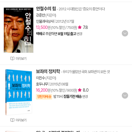
안철수의 힘
- 2012 시대정신은 '증오의 종언'이다
강준만
(지은이)
인물과사상사
|
2012년 07월
13,500
7.8
원 (10% 할인 / 750원)
택배
로 주문하면
8월 11일 출고
변경
미리보기
보좌의 정치학
- 우리가 몰랐던 국회 보좌관의 모든 것
이진수
(지은이)
호두나무
|
2015년 08월
16,200
8.0
원 (10% 할인 / 900원)
밤 11시
잠들기전 배송
양탄자배송
변경
미리보기