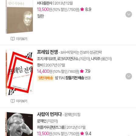
바다출판사
|
2013년 12월
13,500
8.9
원 (10% 할인 / 750원)
절판
미리보기
프레임 전쟁
- 보수에 맞서는 진보의 성공전략
조지 레이코프
,
로크리지연구소
(지은이),
나익주
(옮긴이)
창비
|
2007년 07월
14,400
7.9
원 (10% 할인 / 160원)
밤 11시
잠들기전 배송
양탄자배송
변경
미리보기
사람이 먼저다
- 문재인의 힘
문재인
(지은이)
퍼플카우콘텐츠그룹
|
2012년 07월
13,500
9.4
원 (10% 할인 / 750원)