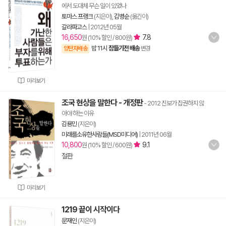
에서 도대체 무슨 일이 있었나
토마스 프랭크
(지은이),
김병순
(옮긴이)
갈라파고스
|
2012년 05월
16,650
7.8
원 (10% 할인 / 800원)
밤 11시
잠들기전 배송
양탄자배송
변경
미리보기
조국 현상을 말한다 - 개정판
- 2012 진보가 집권하지 않
아야 하는 이유
김용민
(지은이)
미래를소유한사람들(MSD미디어)
|
2011년 06월
10,800
9.1
원 (10% 할인 / 600원)
절판
미리보기
1219 끝이 시작이다
문재인
(지은이)