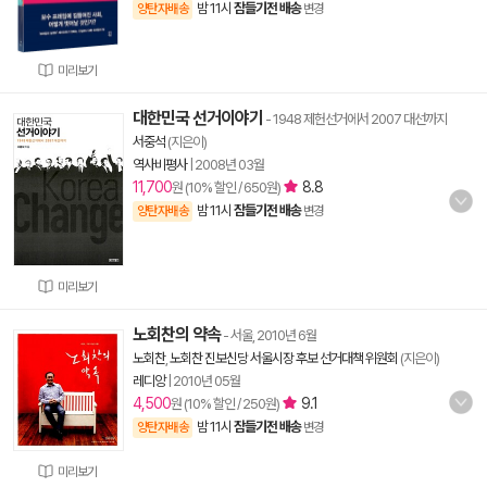
밤 11시
잠들기전 배송
양탄자배송
변경
미리보기
대한민국 선거이야기
- 1948 제헌선거에서 2007 대선까지
서중석
(지은이)
역사비평사
|
2008년 03월
11,700
8.8
원 (10% 할인 / 650원)
밤 11시
잠들기전 배송
양탄자배송
변경
미리보기
노회찬의 약속
- 서울, 2010년 6월
노회찬
,
노회찬 진보신당 서울시장 후보 선거대책 위원회
(지은이)
레디앙
|
2010년 05월
4,500
9.1
원 (10% 할인 / 250원)
밤 11시
잠들기전 배송
양탄자배송
변경
미리보기