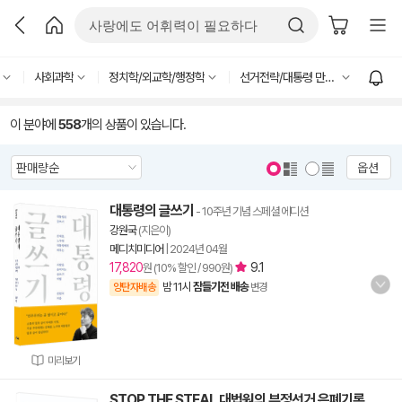
사회과학
정치학/외교학/행정학
선거전략/대통령 만들기
이 분야에
558
개의 상품이 있습니다.
옵션
대통령의 글쓰기
- 10주년 기념 스페셜 에디션
강원국
(지은이)
메디치미디어
|
2024년 04월
17,820
9.1
원 (10% 할인 / 990원)
밤 11시
잠들기전 배송
양탄자배송
변경
미리보기
STOP THE STEAL 대법원의 부정선거 은폐기록