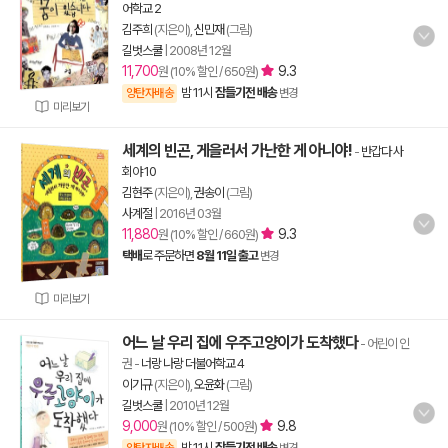
어학교 2
김주희
(지은이),
신민재
(그림)
길벗스쿨
|
2008년 12월
11,700
9.3
원 (10% 할인 / 650원)
밤 11시
잠들기전 배송
양탄자배송
변경
미리보기
세계의 빈곤, 게을러서 가난한 게 아니야!
-
반갑다 사
회야 10
김현주
(지은이),
권송이
(그림)
사계절
|
2016년 03월
11,880
9.3
원 (10% 할인 / 660원)
택배
로 주문하면
8월 11일 출고
변경
미리보기
어느 날 우리 집에 우주고양이가 도착했다
- 어린이 인
권
-
너랑 나랑 더불어학교 4
이기규
(지은이),
오윤화
(그림)
길벗스쿨
|
2010년 12월
9,000
9.8
원 (10% 할인 / 500원)
밤 11시
잠들기전 배송