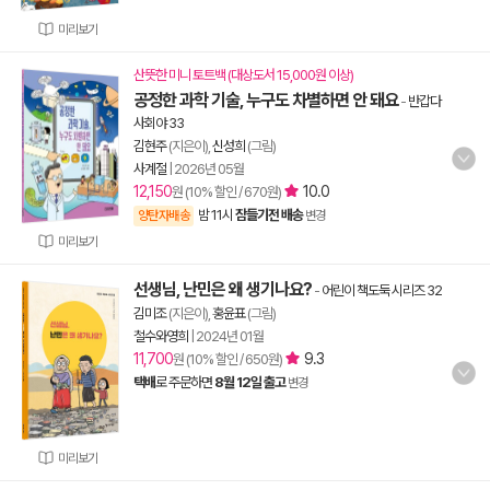
미리보기
산뜻한 미니 토트백 (대상도서 15,000원 이상)
공정한 과학 기술, 누구도 차별하면 안 돼요
-
반갑다
사회야 33
김현주
(지은이),
신성희
(그림)
사계절
|
2026년 05월
12,150
10.0
원 (10% 할인 / 670원)
밤 11시
잠들기전 배송
양탄자배송
변경
미리보기
선생님, 난민은 왜 생기나요?
-
어린이 책도둑 시리즈 32
김미조
(지은이),
홍윤표
(그림)
철수와영희
|
2024년 01월
11,700
9.3
원 (10% 할인 / 650원)
택배
로 주문하면
8월 12일 출고
변경
미리보기