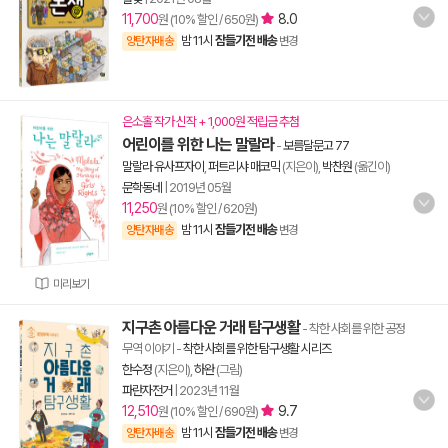
11,700
8.0
원 (10% 할인 / 650원)
밤 11시
잠들기전 배송
양탄자배송
변경
은소홀 작가 신작 + 1,000원 적립금 추첨
어린이를 위한 나는 말랄라
-
보름달문고 77
말랄라 유사프자이
,
퍼트리샤 매코믹
(지은이),
박찬원
(옮긴이)
문학동네
|
2019년 05월
11,250
원 (10% 할인 / 620원)
밤 11시
잠들기전 배송
양탄자배송
변경
미리보기
지구촌 아름다운 거래 탐구생활
- 착한 사회를 위한 공정
무역 이야기
-
착한 사회를 위한 탐구생활 시리즈
한수정
(지은이),
하완
(그림)
파란자전거
|
2023년 11월
12,510
9.7
원 (10% 할인 / 690원)
밤 11시
잠들기전 배송
양탄자배송
변경