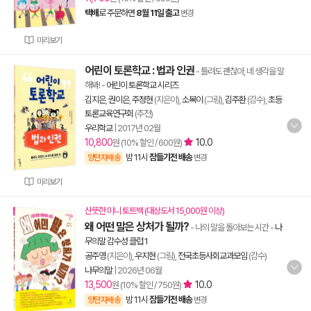
택배
로 주문하면
8월 11일 출고
변경
미리보기
어린이 토론학교 : 법과 인권
- 틀려도 괜찮아, 네 생각을 말
해봐!
-
어린이 토론학교 시리즈
김지은
,
권이은
,
주정현
(지은이),
소복이
(그림),
김주환
(감수),
초등
토론교육연구회
(추천)
우리학교
|
2017년 02월
10,800
10.0
원 (10% 할인 / 600원)
밤 11시
잠들기전 배송
양탄자배송
변경
미리보기
산뜻한 미니 토트백 (대상도서 15,000원 이상)
왜 어떤 말은 상처가 될까?
- 나의 말을 돌아보는 시간
-
나
무의말 감수성 클럽 1
공주영
(지은이),
우지현
(그림),
전국초등사회교과모임
(감수)
나무의말
|
2026년 06월
13,500
10.0
원 (10% 할인 / 750원)
밤 11시
잠들기전 배송
양탄자배송
변경