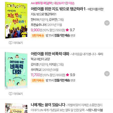
A4 봉투형 파일(택1, 대상도서 1권 이상)
어린이를 위한 지도 밖으로 행군하라 1
-
어린이를 위한
지도 밖으로 행군하라 1
한비야
(지은이),
김무연
(그림)
푸른숲주니어
|
2011년 11월
9,900
9.7
원 (10% 할인 / 550원)
밤 11시
잠들기전 배송
양탄자배송
변경
미리보기
어린이를 위한 비폭력 대화
- 내 마음을 내가 봅니다
-
우리
학교 어린이 교양
김미경
(지은이),
이지은
(그림)
우리학교
|
2015년 09월
11,700
9.9
원 (10% 할인 / 650원)
밤 11시
잠들기전 배송
양탄자배송
변경
미리보기
나에게는 꿈이 있습니다
- 차별에 맞서 지켜온 소중한 권리
이야기 UN 세계 기념일로 보는 열두 달 인권 달력
-
너랑 나랑 더불