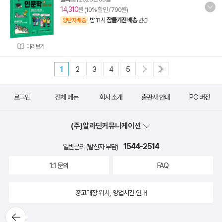
14,310
원 (10% 할인 / 790원)
밤 11시
잠들기전 배송
양탄자배송
변경
미리보기
1
2
3
4
5
로그인
전체 메뉴
회사 소개
출판사 안내
PC 버전
(주)알라딘커뮤니케이션
1544-2514
일반문의 (발신자 부담)
1:1 문의
FAQ
중고매장 위치, 영업시간 안내
뒤로가