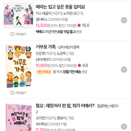
메리는 입고 싶은 옷을 입어요
키스 네글리
(지은이),
노지양
(옮긴이)
원더박스
|
2019년 05월
13,500
10.0
원 (10% 할인 / 750원)
택배
로 주문하면
8월 11일 출고
변경
미리보기
거꾸로 가족
-
단비어린이 문학
신은영
(지은이),
노은주
(그림)
단비어린이
|
2019년 04월
10,800
9.6
원 (10% 할인 / 600원)
밤 11시
잠들기전 배송
양탄자배송
변경
미리보기
혐오 : 재밌어서 한 말, 뭐가 어때서?
-
질문하는 어린이
2
소이언
(지은이),
권송이
(그림)
우리학교
|
2019년 11월
11,700
원 (10% 할인 / 650원)