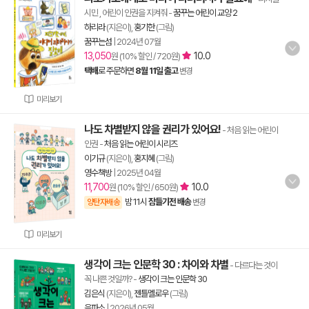
시민 , 어린이 인권을 지켜줘
-
꿈꾸는 어린이 교양 2
하리라
(지은이),
홍기한
(그림)
꿈꾸는섬
|
2024년 07월
13,050
10.0
원 (10% 할인 / 720원)
택배
로 주문하면
8월 11일 출고
변경
미리보기
나도 차별받지 않을 권리가 있어요!
- 처음 읽는 어린이
인권
-
처음 읽는 어린이 시리즈
이기규
(지은이),
홍지혜
(그림)
영수책방
|
2025년 04월
11,700
10.0
원 (10% 할인 / 650원)
밤 11시
잠들기전 배송
양탄자배송
변경
미리보기
생각이 크는 인문학 30 : 차이와 차별
- 다르다는 것이
꼭 나쁜 것일까?
-
생각이 크는 인문학 30
김은식
(지은이),
젠틀멜로우
(그림)
을파소
|
2026년 05월