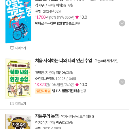
김지우
(지은이),
이해정
(그림)
풀빛
|
2024년 02월
11,700
10.0
원 (10% 할인 / 650원)
택배
로 주문하면
8월 11일 출고
변경
미리보기
처음 시작하는 너와 나의 인권 수업
-
오늘부터 세계시민
1
홍명진
(지은이),
이진아
(그림)
어린이나무생각
|
2025년 04월
13,320
10.0
원 (10% 할인 / 740원)
밤 11시
잠들기전 배송
양탄자배송
변경
미리보기
자본주의 논쟁
-
역지사지 생생 토론 대회 8
전지은
(지은이),
박종호
(그림)
풀빛
|
2021년 08월