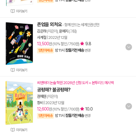
양탄자배송
변경
미리보기
존엄을 외쳐요
- 함께 만드는 세계인권선언
김은하
(지은이),
윤예지
(그림)
사계절
|
2022년 12월
13,500
9.8
원 (10% 할인 / 750원)
밤 11시
잠들기전 배송
양탄자배송
변경
미리보기
씨앤에이 논술 학원 2026년 선정 도서 + 본투리드 메시백
공평해? 불공평해?
권재원
(지은이)
창비
|
2023년 12월
12,600
10.0
원 (10% 할인 / 700원)
밤 11시
잠들기전 배송
양탄자배송
변경
미리보기