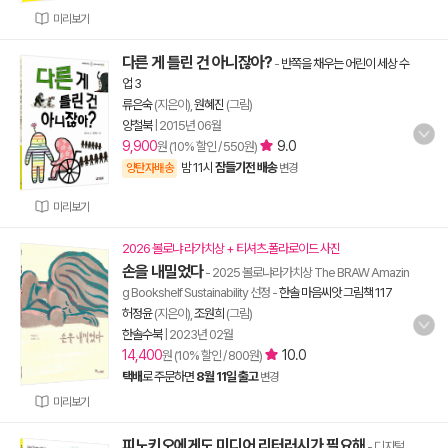
미리보기
다른 게 틀린 건 아니잖아?
-
반쪽을 채우는 어린이 세상 수
업 3
류은숙
(지은이),
원혜진
(그림)
양철북
|
2015년 06월
9,900
9.0
원 (10% 할인 / 550원)
밤 11시
잠들기전 배송
양탄자배송
변경
미리보기
2026 볼로냐 라가치상 + 티셔츠.폴라로이드 사진
손을 내밀었다
- 2025 볼로냐라가치상 The BRAW Amazin
g Bookshelf Sustainability 선정
-
한솔 마음씨앗 그림책 117
허정윤
(지은이),
조원희
(그림)
한솔수북
|
2023년 02월
14,400
10.0
원 (10% 할인 / 800원)
택배
로 주문하면
8월 11일 출고
변경
미리보기
피노키오에게도 미디어 리터러시가 필요해
- 디지털