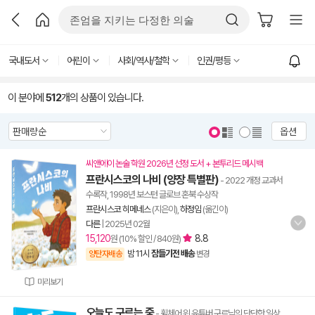
국내도서
어린이
사회/역사/철학
인권/평등
이 분야에
512
개의 상품이 있습니다.
옵션
씨앤에이 논술 학원 2026년 선정 도서 + 본투리드 메시백
프란시스코의 나비 (양장 특별판)
- 2022 개정 교과서
수록작, 1998년 보스턴 글로브 혼북 수상작
프란시스코 히메네스
(지은이),
하정임
(옮긴이)
다른
|
2025년 02월
15,120
8.8
원 (10% 할인 / 840원)
밤 11시
잠들기전 배송
양탄자배송
변경
미리보기
오늘도 구르는 중
- 휠체어 위 유튜버 구르님의 단단한 일상