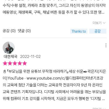
브가 무엇인지, 유튜브라는 것의 기본 조작법 조차도 전혀 몰라서 애
수직/수평 설정, 카메라 초점 맞추기, 그리고 자신의 동영상의 마지막
를 먹고 있는 분들도 꽤 있다. 그런 분들을 위해서는 한 가지 방법이
에동영상, 재생목록, 구독, 채널 버튼 등을 추가 할 수 있다.또한 영상
있다. “무조건 책을 봐라!” 필자는 유명 유튜버가 쓴 책, 유튜브에서
편집 앱 '키네마스터', 컴퓨터용 '곰믹스'의사용법 등을 이책에서 배울
비즈니스로 성공하는 법, 동영상 만들기 등의 다양한 책을 소개해왔
더보기
수 있습니다.===============================
다. 그런데 이번에 읽은 책은 유튜브를 200% 사용하는 방법에 대해
공감 (
0
)
댓글 (0)
======'YouTube'는 당신을 뜻하는 'You'와 텔레비전을 의미하
서 살펴보는 책이다. 시니어들을 위해서 특별히 글자크기를 크게 하
는'Tube'의 합성어입니다.■ 유튜브 프리미엄광고 없이 동영상을 볼
고 판형도 키운 “세상 쉬운 부모님을 위한 유튜브 무작정 따라하
수 있고, 백그라운드 재생,YouTube Music, 오프라인으로 동영상
메뉴
기”라는 책이 되겠다. 사실 이 책을 쓴 저자 역시 유명 유튜버라고 하
시청이 가능하다.■ 자막의 종류1. 동영상 편집할 때 삽입한 자막2.
니 바야흐로 유튜버 작가 시대라고 할 만 하다. 이 책은 하루에도 몇
대한제국
2022-11-02
유튜브에서 음성 인식 기술을 사용하여 자동으로 생성한 자막■ 채널
개씩 유튜브 동영상을 시청하는 부모님들이 구글 계정을 알지 못해
홈 화면 '레이아웃' 설정하기내 채널을 방문한 사람들에게 가장 먼저
로그인하지 않은 채로 이용하거나, 화질 설정이나 재생 목록 만들기
📓『부모님을 위한 유튜브 무작정 따라하기』세상 쉬운✒️곽은지(지은
보이는동영상을 선택하는 등 화면의 구성을 자유롭게 설정할 수 있
등 간단한 설정도 어렵다고 하는지에 대한 질문에서 출발한다. 이 책
이)YouTube · www.youtube.com/c/욜디컴퓨터인터넷기초강
다.■ 카드동영상 재생되는 동안 '카드'를 통해 시청자에게 추가로다
의 저자는 우리 부모님이 자신감을 되찾을 수 있도록 유튜브의 기초
의 교육에 첨단 기술을 더하는 교육공학 전공자이자 9년 차 온라인
른 동영상이나 채널에 대한 정보를 제공할 수 있다.@a_seong_mo
부터 차근차근 소개하고있다. 왕초보의 눈높이에 딱 맞추어 설명하
교육 콘텐츠 기획자입니다. 디지털 사회에서 어려움을 겪는 부모님을
#유튜브무작정따라하기 #곽은지 #채성모의손에잡히는독서#유튜브
고, 모든 내용을 무료 동영상 강의로 제공하고 있어서 누구나 유튜브
위해 컴퓨터 기초 강의를 시작하여, 지금은 모두가 행복한 ‘디지털 세
#프리미엄 #자막 #음성인식 #레이아웃#채널홈 #카드 #채널정보
에 익숙해질 수 있도록 도와준다. 도서 소개를 마치면서“세상 쉬운 부
상’을 꿈꾸며 유튜브 채널을 운영하고 있습니다. 컴맹 탈출을 원하지
제공 #독서 #도서 #책 #철부지아빠