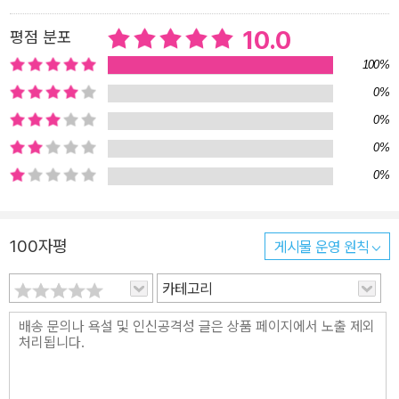
넷 검색, 카카오톡 활용까지 디지털 기기에 익숙하지 않다고요? 디지
10.0
평점 분포
털 교육 전문가인 ‘욜디’의 동영상 강의와 함께하면 어렵지 않아요. 초
보의 눈높이에 딱 맞춘 설명을 따라하다 보면 유튜브 자신감이 금세
100%
자라날 거예요. 유튜브 첫걸음, 지금 바로 시작하세요!
0%
0%
0%
0%
100자평
게시물 운영 원칙
카테고리