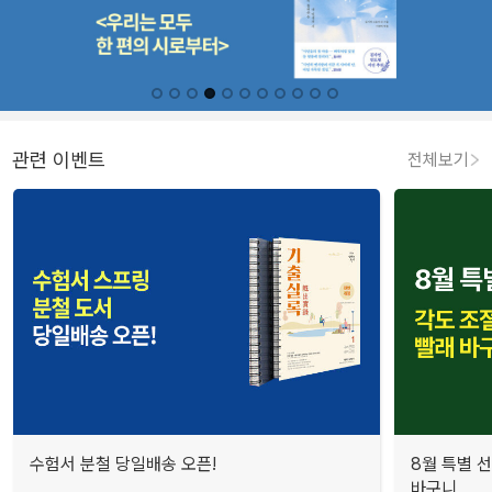
관련 이벤트
전체보기
수험서 분철 당일배송 오픈!
8월 특별 선
바구니