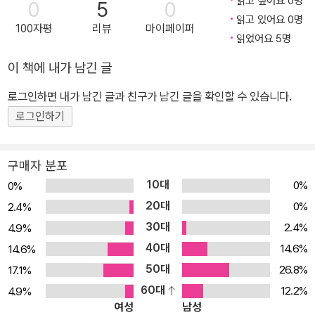
읽고 싶어요 0명
0
5
0
튜브의 기초부터 차근차근 소개합니다. 왕초보의 눈높이에 딱 맞추어
읽고 있어요 0명
100자평
리뷰
마이페이퍼
설명하고, 모든 내용을 무료 동영상 강의로 제공하므로 누구나 유튜
읽었어요 5명
브에 익숙해질 수 있습니다. 유튜브의 기본 메뉴와 설정법을 익힌 후,
이 책에 내가 남긴 글
내 채널을 개설하는 방법도 알아봅니다. 스마트폰 하나로 간단히 영
상을 제작하는 방법까지 소개하여 유튜브 크리에이터로서 첫걸음을
로그인하면 내가 남긴 글과 친구가 남긴 글을 확인할 수 있습니다.
내디딜 수 있습니다. 유튜브, 겁내지 말고 차근차근 따라와 보세요. 새
로그인하기
로운 일상이 지금부터 시작됩니다. 더이상 물어볼 필요 없어요! 새로
운 일상이 시작되는 유튜브 100% 즐기기 기초부터 차근차근 왕초보
구매자 분포
가이드 하루에도 몇 번씩 유튜브에 접속하지만 추천 목록에 떠 있는
10대
0%
0%
동영상만 클릭하고 있지는 않나요? 유튜브를 100% 활용하는 방법
20대
0%
2.4%
을 기초부터 친절히 알려드립니다. 자세한 설명을 따라하다 보면 혼
30대
2.4%
4.9%
자서도 유튜브를 척척 활용할 수 있습니다. 어디에도 없는 친절한 동
40대
영상 강의 제공 나만 모르는 건가 싶어 누구에게도 묻지 못했던 유튜
14.6%
14.6%
브 기본 설정 방법부터, 유튜브 크리에이터의 꿈에 한 발짝 다가갈 수
50대
26.8%
17.1%
있는 채널 개설·관리 방법까지 한 권에 담았습니다. 스마트폰 하나만
60대
12.2%
4.9%
여성
남성
으로 간단히 영상을 편집하는 방법도 소개합니다. 컴퓨터 설정, 인터