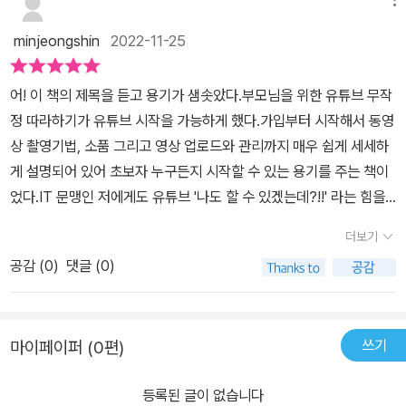
“욜디의 컴퓨터 기초”라는 구독자 2.5만의 유튜브 채널을 이용하고
무 복잡해요. 뭘 눌러야 하나요?홈 화면 살펴보기홈 메뉴 살펴보기보
있다. 여기에서 어르신들은 컴퓨터 기초지식을 배울 수 있다. 유튜브
고 싶은 동영상 검색하기[06] 동영상을 크게! 선명하게! 볼 수 없나
minjeongshin
2022-11-25
상의 <욜디의 컴퓨터 기초>처럼 책 <부모님을 위한 유튜브 부작정
요? - 동영상 200% 즐기기동영상 설정 메뉴 살펴보기소리가 너무
따라하기>도 꼭 필요한 부분만 쉽게 설명되어 있다. 나의 경우 유튜
작아요! ‘볼륨 조절하기’자막도 같이 보고 싶어요! ‘자막 설정하기’동
어! 이 책의 제목을 듣고 용기가 샘솟았다.부모님을 위한 유튜브 무작
브를 처음 시작할 때 아무 것도 몰라서 유튜브 계정만들기, 영상편집,
영상을 조금 빠르게 보고 싶어요! ‘재생 속도 조절하기’동영상이 흐리
정 따라하기가 유튜브 시작을 가능하게 했다.가입부터 시작해서 동영
유튜브 배너 만들기, 유튜브 썸네일 만들기 등에서 많은 시간을 낭비
게 보여요. 선명하게 보고 싶어요! ‘화질 설정하기’동영상을 화면에 꽉
상 촬영기법, 소품 그리고 영상 업로드와 관리까지 매우 쉽게 세세하
했던 기억이 난다. 세상에는 지름길이 있다. 굳이 돌아가면서 시간과
차게 보고 싶어요! ‘전체 화면 설정하기’자꾸 다음 동영상으로 넘어가
게 설명되어 있어 초보자 누구든지 시작할 수 있는 용기를 주는 책이
에너지를 낭비할 필요가 없다. 유튜버 크리에이터가 쉽게 될 수 있는
요! ‘자동재생 사용 설정하기’좋아하는 노래 한 곡만 계속 듣고 싶어
었다.IT 문맹인 저에게도 유튜브 '나도 할 수 있겠는데?!!' 라는 힘을
길이 있다면 돈을 투자해서라도 배워야 한다. 보통 유튜브 잘하는 사
요! ‘연속 재생 설정하기’---------------------------------------
주었고, 크리에이터가 꿈은 아니지만 일상을 기록하고 영상으로 남겨
람에게 배우면 적어도 10만원을 주고 배워야 하는데 이 책은 2만원
더보기
---------------------------셋째 마당 | 유튜브 세상속으로------
놓으면 좋겠다는 생각이 들었다. 엄마와 딸의 주고받는 대화의 진정
남짓이다. 책은 궁금할 때 다시 보면 되는데 강의는 그렇지 않다. 유
------------------------------------------------------------
공감 (
0
)
댓글 (0)
성을 재미난 케미를 만들어냈고, 하나하나 우리 엄마한테 설명해주고
튜브를 처음 시작하는 사람이나 어르신은 책 <부모님을 위한 유튜브
[07] 다른 사람들과 소통하고 싶어요내가 좋아하는 동영상이 정말
알려주는 것처럼 책의 집필은 매우 친절했다. 이 책을 통해 너도나도
부작정 따라하기>와 유튜브 영상을 같이 보는 것이 좋을 것 같다. 책
많아! ‘구독하기’이 동영상은 ‘좋아요’, ‘싫어요’재밌는 동영상은 같이
유튜브 시장, 콘텐츠 시장에 뛰어들어 K-콘텐츠 국가가 한국이길 응
만 보고 이해가 안 되는 부분은 유튜브 영상을 보고 보완하면 된다.
봐요! ‘공유하기’나만의 영상 보관함 ‘재생목록 만들기’내 생각은...
쓰기
마이페이퍼 (0편)
원해본다.
자신이 유튜브에 왕초보인 사람이나 유튜브를 처음 접하는 어르신들
‘댓글 달기’---------------------------------------------------
에게 꼭 필요한 책이다. 이 책을 집필한 곽은지 저자에게 감사의 말을
---------------넷째 마당 | 나도 유튜브 크리에이터!-------------
등록된 글이 없습니다