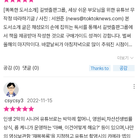
[똑똑한 도서소개] 길벗출판그룹, 세상 쉬운 부모님을 위한 유튜브 무
작정 따라하기글 / 사진 : 서원준 (news@toktoknews.com) 본
도서소개 글은 채성모의 손에 잡히는 독서를 통해서 길벗출판그룹에
서 책을 제공받아 작성한 것으로 구매가이드 성격이 강합니다. 벌써
올해의 마지막이다. 바깥날씨가 아침저녁으로 많이 추워진 시점이다.
날씨가 일교차가 심한 것도 여전한 편이다. 이럴 때 주의해야 하는 것
더보기
이 바로 감기와 독감, 그리고 코로나19가 되겠다. 감기와 코로나19는
공감 (
0
)
댓글 (0)
구분하기가 쉽지 않다. 따라서 둘 다 조심하는 것이 좋겠다. 필자가 길
벗출판그룹 도서에 대한 리뷰를 약 5년여만에 재개하게 됐다. 오래
전부터 길벗 도서에 대한 서평을 써보려고 노력했으나 쉽지 않았다.
메뉴
인스타그램에서 “오독완 챌린지” 로 자연스럽게 이름을 알렸고 오늘
csycsy3
2022-11-15
드디어 “세상 쉬운 부모님을 위한 유튜브 무작정 따라하기” 로 길벗
출판그룹과 인연을 재개한다. 최근 유튜브가 대세로 굳어지면서 유튜
인생 2막의 시니어 유튜브로는 박막례 할머니, 영원씨,차산선생법률
브 시청 인구가 갑자기 증가하였다. 웬만한 사람들은 유튜브가 무엇
상식, 롭 케니가 운영하는 '아빠, 이건어떻게 해요?' 등이 있으며,나만
이며 어떻게 활용하는지도 잘 알지만 아직도 일부 계층에서는 “유튜
의 영상보관함 '재목목록'을 지정하고,유튜브 촬영시의 카메라 앱의