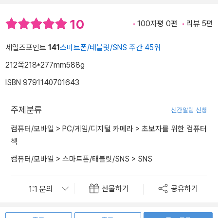
10
100자평 0편
리뷰 5편
세일즈포인트
141
스마트폰/태블릿/SNS 주간 45위
212쪽
218*277mm
588g
ISBN 9791140701643
주제분류
신간알림 신청
컴퓨터/모바일
>
PC/게임/디지털 카메라
>
초보자를 위한 컴퓨터
책
컴퓨터/모바일
>
스마트폰/태블릿/SNS
>
SNS
선물하기
공유하기