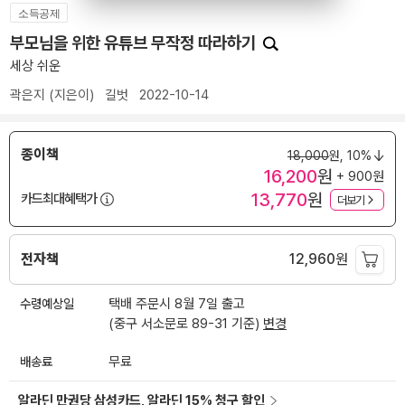
소득공제
부모님을 위한 유튜브 무작정 따라하기
세상 쉬운
곽은지
(지은이)
길벗
2022-10-14
종이책
18,000
원,
10%
16,200
원
+ 900원
13,770
원
카드최대혜택가
더보기
전자책
12,960
원
수령예상일
택배 주문시 8월 7일 출고
(중구 서소문로 89-31 기준)
변경
배송료
무료
알라딘 만권당 삼성카드, 알라딘 15% 청구 할인