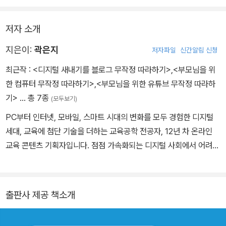
------
저자 소개
지은이:
곽은지
저자파일
신간알림 신청
최근작 :
<디지털 새내기를 블로그 무작정 따라하기>
,
<부모님을 위
한 컴퓨터 무작정 따라하기>
,
<부모님을 위한 유튜브 무작정 따라하
기>
… 총 7종
(모두보기)
PC부터 인터넷, 모바일, 스마트 시대의 변화를 모두 경험한 디지털
세대, 교육에 첨단 기술을 더하는 교육공학 전공자, 12년 차 온라인
교육 콘텐츠 기획자입니다. 점점 가속화되는 디지털 사회에서 어려움
을 겪는 분을 위해 유튜브에서 컴퓨터 기초 강의를 시작했고, 모두가
행복한 '디지털 세상'을 바라는 마음을 담아 유튜브 채널을 운영하고
있습니다. <저자와 소통할 수 있는 공간> 네이버 블로그 : blog.nav
출판사 제공 책소개
er.com/yoldigital-2020 유튜브 : www.youtube.com/@yoldig
itall 인스타그램 : www.instagram.com/yoldigital