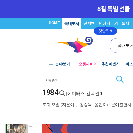
HOME
전자책
만권당
외국도서
국내도서
첫달무료
국내도
분야보기
오뒷세이아
추천마법사
베
소득공제
1984
에디터스 컬렉션 1
|
조지 오웰
(지은이),
김승욱
(옮긴이)
문예출판사