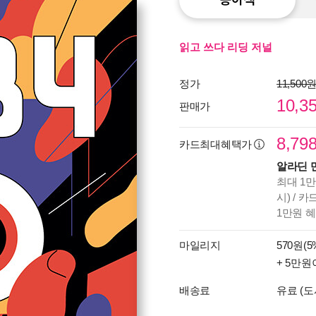
읽고 쓰다 리딩 저널
정가
11,500
10,3
판매가
8,79
카드최대혜택가
알라딘 
최대 1만
시) / 
1만원 
마일리지
570원(5
+ 5만원
배송료
유료 (도