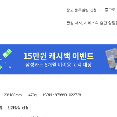
중고로
중고 등록알림 신청
관심 저자, 시리즈의 출간 알
120*188mm
470g
ISBN : 9788931022728
류
신간알림 신청