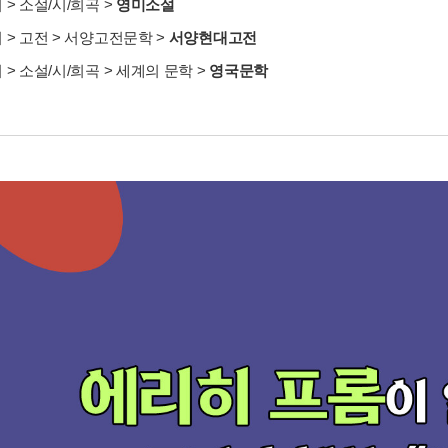
서
>
소설/시/희곡
>
영미소설
서
>
고전
>
서양고전문학
>
서양현대고전
서
>
소설/시/희곡
>
세계의 문학
>
영국문학