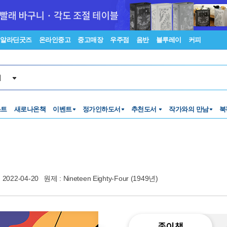
알라딘굿즈
온라인중고
중고매장
우주점
음반
블루레이
커피
서
스트
새로나온책
이벤트
정가인하도서
추천도서
작가와의 만남
북
2022-04-20
원제 : Nineteen Eighty-Four (1949년)
종이책