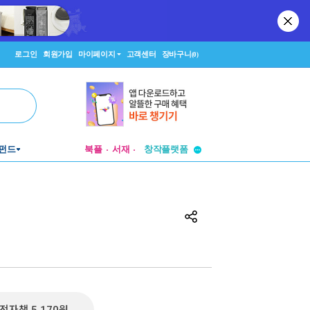
로그인
회원가입
마이페이지
고객센터
장바구니
(0)
투비컨티뉴드
펀드
북플
서재
창작플랫폼
투비컨티뉴드