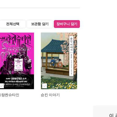
전체선택
보관함 담기
장바구니 담기
프랑켄슈타인
슌킨 이야기