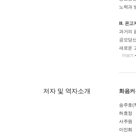
노력과 
III. 
과거의 
공모당선작
새로운 
더보기
저자 및 역자소개
화음커
송주호(
허효정
서주원
이민희