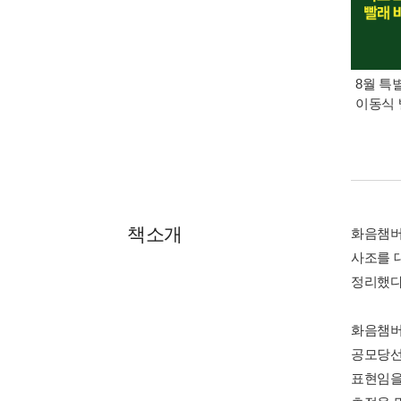
8월 특
이동식 
책소개
화음챔버
사조를 
정리했다
화음챔버
공모당선
표현임을