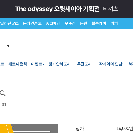
알라딘굿즈
온라인중고
중고매장
우주점
음반
블루레이
커피
서
스트
새로나온책
이벤트
정가인하도서
추천도서
작가와의 만남
북
3-31
정가
19,000