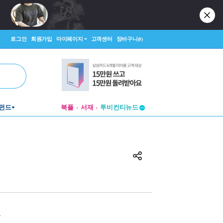
로그인
회원가입
마이페이지
고객센터
장바구니
(0)
투비컨티뉴드
펀드
북플
서재
창작플랫폼
투비컨티뉴드
원