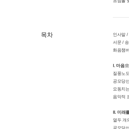
초점을 
목차
인사말 /
서문 / 
화음챔버
I. 마음
질풍노도
공모당선작
요동치는
음악적 
II. 미
열두 개의
공모당선작