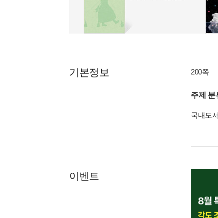
기본정보
200쪽
주제 분
국내도
이벤트