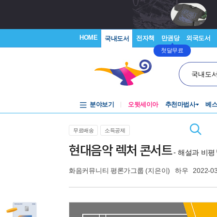
HOME
전자책
만권당
외국도서
국내도서
첫달무료
국내도
분야보기
오뒷세이아
추천마법사
베
무료배송
소득공제
현대음악 렉처 콘서트
- 해설과 비평
화음커뮤니티 평론가그룹
(지은이)
하우
2022-0