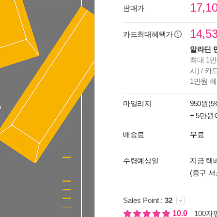
17,1
판매가
14,5
카드최대혜택가
알라딘 
최대 1만
시) / 
1만원 
마일리지
950원(5
+ 5만원
배송료
무료
수령예상일
지금 택배
(중구 서
Sales Point :
32
10.0
100자평