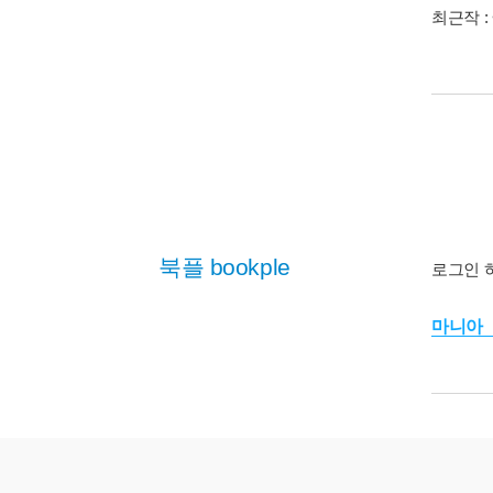
최근작 :
북플 bookple
로그인 
마니아