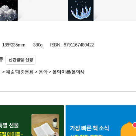
188*235mm
380g
ISBN : 9791167480422
류
신간알림 신청
서
>
예술/대중문화
>
음악
>
음악이론/음악사