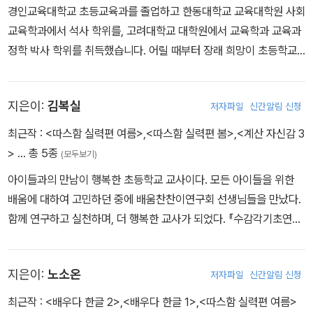
경인교육대학교 초등교육과를 졸업하고 한동대학교 교육대학원 사회
교육학과에서 석사 학위를, 고려대학교 대학원에서 교육학과 교육과
정학 박사 학위를 취득했습니다. 어릴 때부터 장래 희망이 초등학교
선생님이었으며, 20년 동안 초등학교에서 아이들을 가르쳤습니다.
이후 공부가 어려운 아이들을 돕기 위해 배움찬찬이연구회 선생님들
지은이:
김복실
저자파일
신간알림 신청
과 함께 연구하고 실천해 오고 있습니다. 주요 공동 연구 및 개발 도서
로는 『찬찬한글』, 『따스함』, 『교실을 위한 곱셈구구』, 『나의 레켄렉』,
최근작 :
<따스함 실력편 여름>
,
<따스함 실력편 봄>
,
<계산 자신감 3
『똑똑수학탐험대』, 『한글 또박또박』 등이 있습니다.
>
… 총 5종
(모두보기)
아이들과의 만남이 행복한 초등학교 교사이다. 모든 아이들을 위한
배움에 대하여 고민하던 중에 배움찬찬이연구회 선생님들을 만났다.
함께 연구하고 실천하며, 더 행복한 교사가 되었다. 『수감각기초연산
카드게임활동』, 『계산자신감3』의 공저자이다.
지은이:
노소온
저자파일
신간알림 신청
최근작 :
<배우다 한글 2>
,
<배우다 한글 1>
,
<따스함 실력편 여름>