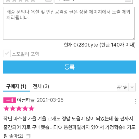
에서 적용한 결과, 참여한 대부분 학생들의 읽기 능력이 뚜렷하게 향
상되었다. 그리고 읽기 유창성과 함께 읽기 이해에도 효과가 있었다.
특히 하위권 학생의 향상이 눈에 띄었다. 처음에는 정확도가, 시간이
지나면서 신속성과 표현력 그리고 이해력까지 향상되었다. 교실과 가
정에서 쉽게 활용이 가능합니다. 이 교재는 학교와 가정에서 쉽고 편
현재
0
/280byte (한글 140자 이내)
리하게 활용할 수 있도록 음성 자료(안내, 시범읽기)를 제공한다. 따
스포일러 포함
라서 온라인 가정학습으로도 활용할 수 있다. 글을 읽고 이해한 정도
등록
를 확인하는 문제풀이와 어려운 단어 쓰기 연습도 함께 제공하고 있
다. 현장 연구에 참여한 선생님들은 주 3회 이상 꾸준히 적용하는 것
이 가장 중요하다고 보았다. 처음에는 잘 모르다가 어느새 점점 학생
구매자 (1)
전체 (3)
들이 유창하게 읽는 모습을 보이고, 한 달 이상 지나면서 눈에 띄게 발
여름하늘
2021-03-25
전하고 두 달이 되면 학생들의 전반적인 읽기 능력 향상되었다고 말
메뉴
했다.
작년 따스함 가을 겨울 교재도 정말 도움이 많이 되었는데 봄 편까지
출간되어 자로 구매했습니다♡ 음원파일까지 있어서 가정학습하기도
참 좋아요!