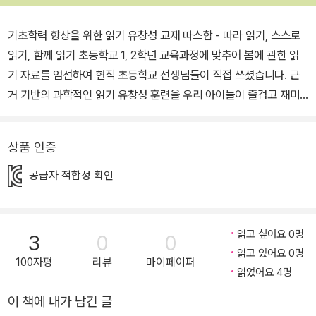
기초학력 향상을 위한 읽기 유창성 교재 따스함 - 따라 읽기, 스스로
읽기, 함께 읽기 초등학교 1, 2학년 교육과정에 맞추어 봄에 관한 읽
기 자료를 엄선하여 현직 초등학교 선생님들이 직접 쓰셨습니다. 근
거 기반의 과학적인 읽기 유창성 훈련을 우리 아이들이 즐겁고 재미
있게 가정에서 스스로 공부할 수 있도록 듣고 따라 읽는 음원 제공 사
이트를 만들었습니다. www.basic123.net 이 책의 목적은 학생들
상품 인증
의 읽기 유창성 향상에 있습니다. 읽기 유창성은 정확하고, 적절한 속
도로 물 흐르듯이 부드럽게 읽는 것을 의미한다. 그동안 우리는 아이
공급자 적합성 확인
들이 초등학교에 입학하여 한글을 해득하고, 2학년 정도가 되면 자연
스럽고 유창하게 잘 읽을 것이라는 막연한 기대를 가지고 있었다. 하
지만 유창하게 읽지 못하는 학생들이 생각보다 많다. 미국의 국가교
읽고 싶어요 0명
3
0
0
육통계센터(NAEP)에 의하면, 초등학교 4학년 학생들 중 35%가 유
읽고 있어요 0명
100자평
리뷰
마이페이퍼
창하게 읽지 못했다고 한다. 이것은 학생들에게 읽기 유창성 교육이
읽었어요 4명
중요하다는 것을 의미한다. 국가읽기위원회(National Reading Pa
이 책에 내가 남긴 글
nel)는 초등학교 5학년까지 읽기 유창성 교육이 필요하며, 읽기 부진