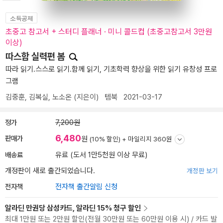
소득공제
초중고 참고서 + 스터디 플래너 · 미니 콜드컵 (초중고참고서 3만원
이상)
따스함 실력편 봄
따라 읽기.스스로 읽기.함께 읽기, 기초학력 향상을 위한 읽기 유창성 프로
그램
김중훈
,
김복실
,
노소온
(지은이)
템북
2021-03-17
정가
7,200원
6,480
판매가
원
(10% 할인) +
마일리지 360원
배송료
유료 (도서 1만5천원 이상 무료)
개정판이 새로 출간되었습니다.
개정판 보기
전자책
전자책 출간알림 신청
알라딘 만권당 삼성카드, 알라딘 15% 청구 할인
최대 1만원 또는 2만원 할인(전월 30만원 또는 60만원 이용 시) / 카드 발