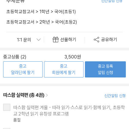
주제분류
신간알림 신청
초등학교참고서
>
1학년
>
국어(초등1)
초등학교참고서
>
2학년
>
국어(초등2)
선물하기
공유하기
중고상품 (2)
3,500원
중고
중고
중고 등록
알라딘에 팔기
회원에게 팔기
알림 신청
따스함 실력편 (총 4권)
신간알림 신청
따스함 실력편 겨울 - 따라 읽기·스스로 읽기·함께 읽기, 초등학
교 2학년 읽기 유창성 프로그램
품절