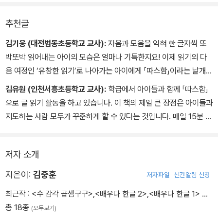
추천글
김기웅 (대전법동초등학교 교사):
자음과 모음을 익혀 한 글자씩 또
박또박 읽어내는 아이의 모습은 얼마나 기특한지요! 이제 읽기의 다
음 여정인 ‘유창한 읽기’로 나아가는 아이에게 「따스함」이라는 날개를
달아줄 차례입니다. 「따스함」을 통해 이 세상의 모든 아름다운 글들을
김유원 (인천서흥초등학교 교사):
학급에서 아이들과 함께 「따스함」
벗 삼아, 배움의 창공에서 자유를 누릴 것을 벅찬 가슴으로 기다립니
으로 글 읽기 활동을 하고 있습니다. 이 책의 제일 큰 장점은 아이들과
다.
지도하는 사람 모두가 꾸준하게 할 수 있다는 것입니다. 매일 15분 글
읽기 활동을 통해 아이들이 점점 글을 유창하게 읽게 되고, 글 읽기에
흥미와 자신감이 생길 것입니다.
저자 소개
지은이:
김중훈
저자파일
신간알림 신청
최근작 :
<수 감각 곱셈구구>
,
<배우다 한글 2>
,
<배우다 한글 1>
…
총 18종
(모두보기)