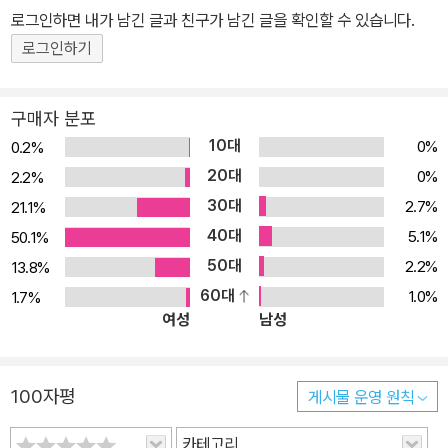
로그인하면 내가 남긴 글과 친구가 남긴 글을 확인할 수 있습니다.
이나 학습 장애 학생은 이후에도 읽기 유창성 교육이 도움이 된다고
로그인하기
말하고 있다. 유창하게 읽으면, 아이들은 책을 좋아하게 됩니다. 많은
연구 결과에서 읽기 유창성은 읽기 이해와 매우 높은 상관성을 가지
고 있다고 언급한다. 따라서 유창하게 읽지 못한다는 것은 곧 읽기 이
구매자 분포
해가 낮음을 의미한다. 아마 초등학교 교사라면 물 흐르듯이, 표현을
10대
0%
0.2%
잘 살려 읽는 학생은 글 내용의 이해도가 높음을 알고 있을 것이다. 반
20대
0%
2.2%
면 유창하게 읽지 못하는 학생은 글 읽기에 인지적 자원을 많이 사용
30대
2.7%
21.1%
하기 때문에 읽은 후에 내용 파악이 더 어렵다. 이러한 이유로 읽기 유
40대
5.1%
50.1%
창성을 획득한 아이들은 내용에 더 집중할 수 있고, 결국 책 읽기를 좋
50대
2.2%
13.8%
아하게 된다. 읽기 교육에서 읽기 유창성은 단어 읽기와 읽기 이해를
60대
1.0%
1.7%
연결하는 교량 또는 연결 고리이기에 그 중요성은 더욱 강조되고 있
여성
남성
다. 읽기 부진 학생에게 효과가 있습니다. 읽기 유창성 향상을 위한 효
과적인 방법은 소리 내어 반복해서 읽기(Guided Repeated Oral R
eading)이다. 이 책은 학교 현장에서 ‘소리 내어 반복해서 읽기’를 효
100자평
게시물 운영 원칙
과적으로 적용하기 위해 ‘시범 읽기’와 ‘또래 교수’라는 방법을 적용했
다. 이를 제주도의 한 학급에서 시작해서 강원도와 인천의 여러 학교
카테고리