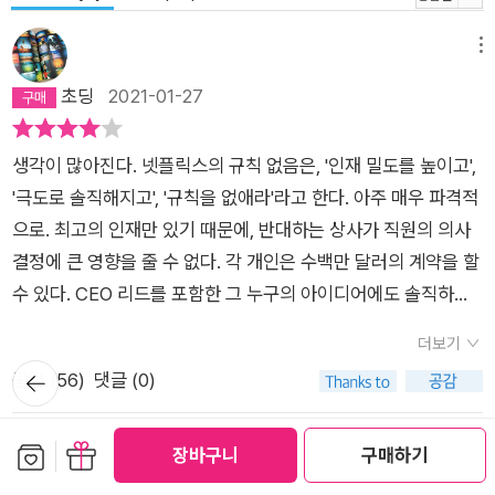
메뉴
초딩
2021-01-27
생각이 많아진다. 넷플릭스의 규칙 없음은, '인재 밀도를 높이고',
'극도로 솔직해지고', '규칙을 없애라'라고 한다. 아주 매우 파격적
으로. 최고의 인재만 있기 때문에, 반대하는 상사가 직원의 의사
결정에 큰 영향을 줄 수 없다. 각 개인은 수백만 달러의 계약을 할
수 있다. CEO 리드를 포함한 그 누구의 아이디어에도 솔직하게
피드백 (지지든 이의든) 줄 수 있고, 구조조정을 고민하고 있으면
더보기
그 자체를 공개한다. 회사의 모든 재무 지표마저도.넷플릭스의 파
뒤로가
공감 (
56
)
댓글 (0)
격에는 항상 '전제'가 깔려있다. '최고의 인재들이 모여있기 때문
기
에'라는 전제 말이다. 그런데 나를 비롯한 사람들은 이 책을 읽고
보관함담기
선물하기
있을까. 최고의 인재이거나 최고의 인재들과 일하는 사람들보다
장바구니
구매하기
메뉴
그렇지 않은 사람이 더 많을 것인데 말이다.최근에 어떻게 보면