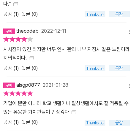
필요가 없게 함으로써 더 많은 통제를 제거하게 한다. 3부는 자유
다.”
와 책임의 문화를 강화하는 법으로, 키퍼 테스트를 통한 인재 밀
공감 (
1
)
댓글 (0)
도 극대화, 피드백 서클 활용을 통한 솔직성 극대화, 통제가 아닌
맥락을 제공함으로써 대부분의 통제를 제거하는 방법을 소개한
thecodeb
2022-12-11
메뉴
다. 마지막 4부에서는 세계를 무대로 해외 시장을 개척하는 글로
벌 기업이 갖춰야 문화인식으로서 컬처 맵을 소개한다. 지난 300
시사점이 있긴 하지만 너무 인사 관리 내부 지침서 같은 느낌이라
년 동안 부를 창출해 온 산업 시대에는, 직원들의 움직임을 통제
지엽적이다.
하는 ‘규정과 절차(Rules and Process, R&P)’ 문화가 주효했
공감 (
1
)
댓글 (0)
다. 이는 우리 모두가 이미 알고 있는 방식이며, 지금도 전 세계
대다수의 기업이 이처럼 운영되고 있다. 그러나 이 책을 읽은 후
alsgp0877
2021-01-28
메뉴
당신은 F&R 방식으로도 같은 것을 할 수 있음을 알게 될 것이다.
선택은 우리에게 달렸다. 확실한 것은, 지식재산권과 창의적 서비
기업이 뿐만 아니라 학교 생활이나 일상생활에서도 잘 적용될 수
스가 성장의 기반이 되는 환경에서는 창의성과 혁신을 배양하는
있는 유용한 가치관들이 인상깊다
데 의존하는 경제의 비중이 훨씬 더 커졌고, 이 같은 추세가 더욱
공감 (
1
)
댓글 (0)
가속화될 것이라는 점이다. 탁월한 조직을 조성하고 운영하고 싶
은가? 최고의 인재를 끌어 모을 방법을 모색하고 있는가? 테크노