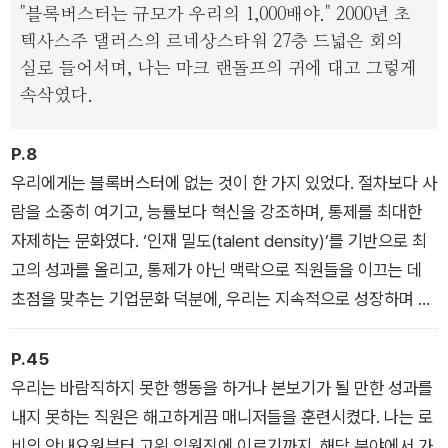
시간이 없다. 휴가와 경비에 관한 규정, 결재 승인 절차도 없다.
"블록버스터는 규모가 우리의 1,000배야." 2000년 초
말단 직원도 자유롭게 의사를 결정해, 수십 억짜리 계약서에 직접
텍사스주 댈러스의 르네상스타워 27층 드넓은 회의
서명한다. 규칙이 없다는 게 규칙인 셈. 그러나 자칫 방만하게 운
실로 들어서며, 나는 마크 랜돌프의 귀에 대고 그렇게
영되는 것처럼 보이는 넷플릭스의 컬처 데크는 실리콘밸리에서
속삭였다.
가장 중요한 문서로 꼽힌다.
P.8
이 책은 넷플릭스의 현 CEO가 쓴 첫 책으로, 넷플릭스의 경영 방
우리에게는 블록버스터에 없는 것이 한 가지 있었다. 절차보다 사
식과 기업문화에 관해 인시아드 경영대 교수 에린 마이어와 대담
람을 소중히 여기고, 능률보다 혁신을 강조하며, 통제를 최대한
하는 방식으로 이뤄진다. 어떻게 넷플릭스는 모두의 상식을 뒤엎
자제하는 문화였다. ‘인재 밀도(talent density)’를 기반으로 최
는 파격적인 행보로 세계 최고 가치의 기업이 되었을까? 미국과
고의 성과를 올리고, 통제가 아닌 맥락으로 직원들을 이끄는 데
영국, 이탈리아, 일본 등 전 세계 20개국에 판권이 팔린 《규칙 없
초점을 맞추는 기업문화 덕분에, 우리는 지속적으로 성장하며 세
음》에 낱낱이 공개된다.
상이 변하는 속도에 맞춰 같이 변화를 모색할 수 있었다. 그에 따
라 우리 회원들의 요구 역시 우리와 함께 변신을 거듭했다. 넷플
P.45
릭스는 다르다. 우리의 문화는 규칙이 없는 것이 규칙이다.
우리는 바람직하지 못한 행동을 하거나 본보기가 될 만한 성과를
/ 서문
내지 못하는 직원은 해고하게끔 매니저들을 훈련시켰다. 나는 로
비의 안내요원부터 고위 임원진에 이르기까지, 해당 분야에서 가