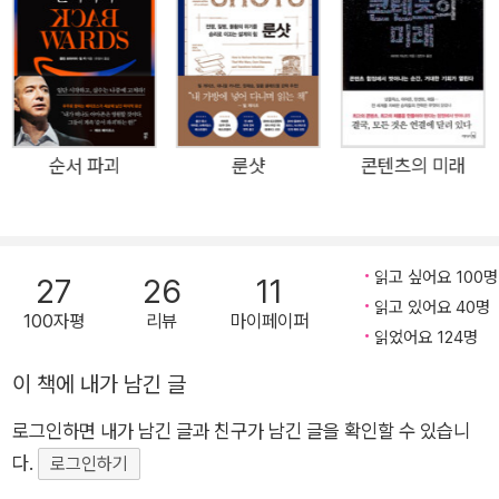
생태계가 변할 때 도태되는 것과 달리, 넷플릭스는 소용돌이치는
비즈니스 환경에서도 변화에 유연하게 대처해 왔다는 것이다. 엔
터테인먼트 산업계에 지각 변동을 일으켜 ‘포스트 잡스’로 불리는
리드 헤이스팅스는 넷플릭스의 성공 비결로, 그들의 ‘자유와 책임
문화’를 꼽는다. 넷플릭스엔 정해진 출?퇴근 시간이나 근무 시간
이 없다. 휴가와 경비에 관한 규정, 결재 승인 절차도 없다. 말단
순서 파괴
룬샷
콘텐츠의 미래
직원도 자유롭게 의사를 결정해, 수십 억짜리 계약서에 직접 서명
한다. 규칙이 없다는 게 규칙인 셈. 그러나 자칫 방만하게 운영되
는 것처럼 보이는 넷플릭스의 컬처 데크는 실리콘밸리에서 가장
읽고 싶어요 100명
27
26
11
중요한 문서로 꼽힌다. 이 책은 넷플릭스의 현 CEO가 쓴 첫 책으
읽고 있어요 40명
100자평
리뷰
마이페이퍼
로, 넷플릭스의 경영 방식과 기업문화에 관해 인시아드 경영대 교
읽었어요 124명
수 에린 마이어와 대담하는 방식으로 이뤄진다. 어떻게 넷플릭스
이 책에 내가 남긴 글
는 모두의 상식을 뒤엎는 파격적인 행보로 세계 최고 가치의 기업
이 되었을까? 미국과 영국, 이탈리아, 일본 등 전 세계 20개국에
로그인하면 내가 남긴 글과 친구가 남긴 글을 확인할 수 있습니
판권이 팔린 《규칙 없음NO RULES RULES》에 낱낱이 공개된
다.
로그인하기
다! 한국판은 원서와 동시 출간된다. #넷플릭스 #실리콘밸리 #일