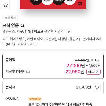
소득공제
규칙 없음
넷플릭스, 지구상 가장 빠르고 유연한 기업의 비밀
리드 헤이스팅스
,
에린 메이어
(지은이),
이경남
(옮긴이)
알에이치코리
아(RHK)
2020-09-08
종이책
30,000
원,
10%
27,000
원
+ 1,500원
22,950
원
카드최대혜택가
더보기
전자책
21,600
원
수령예상일
양탄자배송
오후 12시까지 주문하면 밤 11시
잠들기전 배송