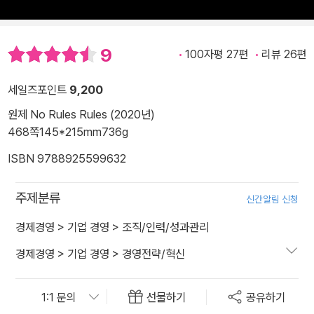
9
100자평 27편
리뷰 26편
세일즈포인트
9,200
원제 No Rules Rules (2020년)
468쪽
145*215mm
736g
ISBN 9788925599632
주제분류
신간알림 신청
경제경영
>
기업 경영
>
조직/인력/성과관리
경제경영
>
기업 경영
>
경영전략/혁신
선물하기
공유하기