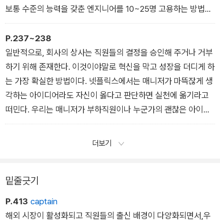
/ 3-1장 휴가 규정을 없애라
보통 수준의 능력을 갖춘 엔지니어를 10~25명 고용하는 방법과
거액을 주고 1명의 ‘록스타’를 영입하는 방법이 있었다. 선택 이후
여러 사례를 통해 나는 록스타의 진가를 확인할 수 있었다. 베스
P.237~238
트 프로그래머의 가치는 보통 수준의 능력을 갖춘 프로그래머의
일반적으로, 회사의 상사는 직원들의 결정을 승인해 주거나 거부
10배 정도가 아니었다. 그들은 100배 이상의 가치가 있었다. 마
하기 위해 존재한다. 이것이야말로 혁신을 막고 성장을 더디게 하
이크로소프트의 이사직을 맡게 되어 빌 게이츠와 함께 일할 기회
는 가장 확실한 방법이다. 넷플릭스에서는 매니저가 마뜩잖게 생
를 가졌을 때, 빌은 그 이상이라고 했다. 그가 한 이야기 중 자주
각하는 아이디어라도 자신이 옳다고 판단하면 실천에 옮기라고
인용되는 구절이 있다. “위대한 선반공은 평범한 선반공보다 임
떠민다. 우리는 매니저가 부하직원이나 누군가의 괜찮은 아이디
금을 몇 배 더 받는다. 그러나 위대한 소프트웨어 프로그래머는
어를 알아보지 못해 뒤로 제쳐놓기를 원하지 않는다. 그래서 넷플
평범한 프로그래머보다 1만 배 이상의 값어치를 한다.”
릭스에서는 이렇게 말한다. ‘상사의 비위를 맞추려 들지 말라. 회
더보기
/ 4장 업계 최고 수준으로 대우하라
사에 가장 이득이 되는 것을 하라.’ 사람들이 잘못 알고 있는 것이
하나 있다. CEO나 고위 임원들이 사업의 세부 사항에 깊이 관여
밑줄긋기
함으로써 그들의 제품이나 서비스가 더욱 좋아진다는 낭설이다.
사람들은 애플의 아이폰이 스티브 잡스가 자신의 성에 찰 때까지
P.413
captain
모든 부분에 시시콜콜 개입한 덕에 성공했다고 생각한다. 이 역시
해외 시장이 활성화되고 직원들의 출신 배경이 다양화되면서,우