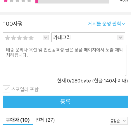
4.0%
은 무엇일까? 넷플릭스의 공동설립자이자 현재 CEO인 리드 헤
이스팅스는, 규칙이 필요 없는 ‘자유와 책임(Freedom and Res
ponsibility, F&R)’이라는 그들만의 기업문화를 내세운다. 넷플
100자평
게시물 운영 원칙
릭스엔 말 그대로 규칙이 없다! 일의 추진력과 효율성을 떨어뜨리
는 까다로운 절차나 규정이 없다는 말이다. 그는 오늘 같은 정보
카테고리
시대에 기업이나 팀에 필요한 건, 오류 예방이나 정확한 복제가
아닌 창의성과 혁신의 속도 그리고 민첩성이라고 강조한다. 이 시
대 기업의 생존을 위협하는 가장 큰 위험은 무엇일까? 리드는 단
언한다. 최고의 인재를 끌어들이지 못하고, 새로운 제품을 내놓지
못하며, 환경이 바뀔 때 신속하게 방향을 틀지 못하는 것이라고.
현재
0
/280byte (한글 140자 이내)
2019년에 싱커스50(Thinkers50)이 선정한 세계에서 가장 영
스포일러 포함
향력 있는 비즈니스 사상가 중 한 명이자 이 책을 함께 쓴 에린 마
등록
이어 교수도, 넷플릭스의 이례적인 성공은 그들의 ‘좀 이상한’ 기
업문화 때문이라는 데 동의한다. 그들은 업계 최고 대우로 베스트
구매자 (10)
전체 (27)
플레이어를 모은 후, 시장 가치에 맞게 연봉을 인상해 주면서 높
은 ‘인재 밀도’를 유지한다. 이후 솔직한 피드백 문화를 도입해 직