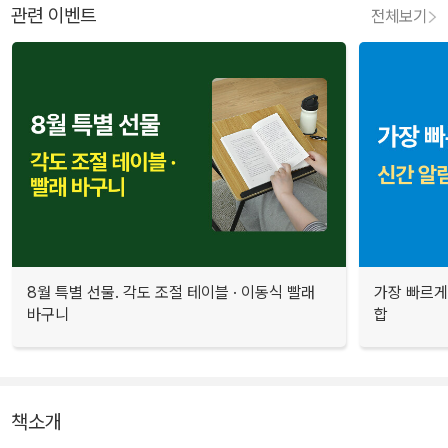
관련 이벤트
전체보기
8월 특별 선물. 각도 조절 테이블 · 이동식 빨래
가장 빠르게
바구니
합
책소개