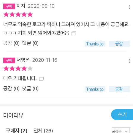
지지
2020-09-10
분야에서 두각을 나타내길 원하는가? 지금 몸담고 있는 회사의
메뉴
혁신과 도약을 위해 필요한 것이 무엇인지 알고 싶은가? 그저 전
너무도 익숙한 로고가 떡하니 그려져 있어서 그 내용이 궁금해요
세계 최고 가치 기업으로 인정받는 넷플릭스 사람들이 어떻게 일
ㅋㅋㅋ 기회 되면 읽어봐야겠어욥
하는지, 글로벌 기업에 입사하기 위해 어떤 역량을 갖춰야 할지
궁금한가? 궁금한 것이 무엇이든 이 책에서 당신은 놀랍고도 명
공감 (
0
)
댓글 (0)
쾌한 해답을 찾을 수 있을 것이다. 무엇보다 만만치 않은 분량의
경영서 한 권이 넷플릭스 오리지널 영화 한 편만큼이나 재미있다!
서영은
2020-11-16
메뉴
매우 기대됩니다.
공감 (
0
)
댓글 (0)
쓰기
마이리뷰
구매자 (7)
전체 (26)