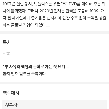
1997년 설립 당시, 넷플릭스는 우편으로 DVD를 대여해 주는 회
사에 불과했다. 그러나 2020년 현재는 한국을 포함해 190여 개
국 전 세계인에게 즐거움을 선사하며 연간 수조 원의 수익을 창출
하는 글로벌 기업이 되었다.
넷플릭스는 DVD 대여 서비스에서 인터넷 스트리밍 서비스로 사
목차
업을 전환하고, 2013년 <하우스 오브 카드>를 시작으로 드라마
서문
제작까지 나서며, 시대 흐름에 발맞춰 혁신을 거듭했다. 흥미로운
것은 코닥이나 노키아, 블록버스터처럼 승승장구하던 기업이 산
1부 자유와 책임의 문화로 가는 첫 단계
업 생태계가 변할 때 도태되는 것과 달리, 넷플릭스는 소용돌이치
먼저 인재 밀도를 구축하라.
는 비즈니스 환경에서도 변화에 유연하게 대처해 왔다는 것이다.
엔터테인먼트 산업계에 지각 변동을 일으켜 ‘포스트 잡스’로 불리
책속에서
는 리드 헤이스팅스는 넷플릭스의 성공 비결로, 그들의 ‘자유와
책임 문화’를 꼽는다. 넷플릭스엔 정해진 출.퇴근 시간이나 근무
첫문장