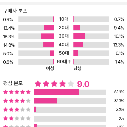
하고싶은회사 #리드헤이스팅스 #기업문화 #최고의인재 #프로
구매자 분포
직장러 끊임없는 혁신, 누구보다 빠른 속도, 최고의 인재… “우리
10대
0.7%
0.9%
의 경쟁 상대는 인간의 ‘수면 시간’이다!” 2018년 기술직 근로자
20대
9.4%
13.4%
들이 뽑은 ‘가장 일하고 싶은 회사’ 1위, ‘직원이 가장 행복한 기
30대
16.1%
18.3%
업’ 2위, 2019년 미국에서 ‘가장 높이 평가받는 기업’ 1위에 오른
40대
13.3%
14.8%
기업, 바로 넷플릭스다. 최근 팬데믹 최고의 성장률을 기록해 언
50대
6.1%
5.0%
택트(비접촉, 비대면) 사회에 적합한 사업 모델 덕분에 수혜를 입
60대
1.4%
0.6%
은 기업처럼 보도되지만, 이미 오래전부터 넷플릭스는 ‘파괴적 혁
여성
남성
신의 대명사’로 불렸다. DVD 대여업에서 탈피해 인터넷 스트리
밍 서비스를 시작한 넷플릭스는 다양한 TV 프로그램과 영화의
9.0
평점 분포
판권을 사들여 전 세계 소비자에게 제공했고, 직접 수준 높은 영
62.0%
상 콘텐츠를 생산하는 대형 제작자로 발돋움해, 어엿한 엔터테인
32.0%
먼트 기업이 되었다. 그리고 2019년, 그들은 말했다. “우리의 경
2.0%
쟁 상대는 인간의 ‘수면 시간’이다!” 넷플릭스가 시장이 변할 때
0%
마다 가볍게, 그것도 굉장히 빠른 속도로 변신할 수 있었던 비결