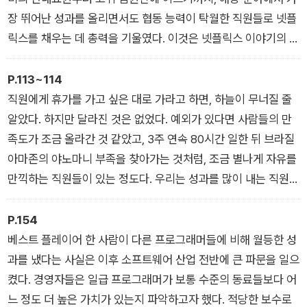
장 뛰어난 성과를 올리면서도 협동 능력이 탁월한 직원들로 넷플
릭스를 채우는 데 총력을 기울였다. 이것은 넷플릭스 이야기의 기
반이 되는 가장 중요한 점이다. 빠르고 혁신적인 직장은 소위 말
하는 ‘비범한 동료들’로 구성된다. 다양한 배경과 견해를 가지고
P.113~114
있는 비범한 동료들은 재능이 뛰어나고 창의력이 남다르며 중요
직원에게 휴가를 가고 싶은 대로 가라고 하면, 하늘이 무너질 줄
한 업무를 능숙하게 처리하는 동시에, 다른 사람들과 긴밀히 협력
알았다. 하지만 달라진 것은 없었다. 예외가 있다면 사람들의 만
한다. 이 첫 번째 점이 확실하게 자리 잡지 않으면, 다른 원칙도
족도가 조금 올라간 것 같았고, 3주 연속 80시간 일한 뒤 브라질
제 기능을 하지 못한다.
아마존의 야노마니 부족을 찾아가는 것처럼, 조금 별나게 자유를
/ 1장 비범한 동료들이 곧 훌륭한 직장이다
만끽하는 직원들이 있는 정도다. 우리는 성과를 많이 내는 직원들
이 스스로 생활을 통제할 수 있게 하는 한 가지 방법을 알아냈다.
그리고 그런 통제가 오히려 모두를 더 자유롭게 해준다는 사실도
P.154
확인했다. 인재 밀도가 높았기에, 우리 직원들은 이미 양심과 책
베스트 플레이어 한 사람이 다른 프로그래머들에 비해 월등한 성
임 의식을 가지고 행동하고 있었다. 솔직한 문화가 정착되었기에,
과를 냈다는 사실은 이후 소프트웨어 산업 전반에 큰 파문을 일으
누군가가 제도를 역이용하거나 주어진 자유를 남용하기라도 하
켰다. 경영자들은 일급 프로그래머가 보통 수준의 동료들보다 어
면, 주변 사람이 이를 지적해 상황을 바로잡았다.
느 정도 더 높은 가치가 있는지 파악하고자 했다. 적당한 보수로