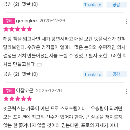
공감 (
2
)
댓글 (0)
비교해 경비가 10%가량 늘었지만, 리드 헤이스팅스의 말을 빌리
면, 이 정도는 규정이 없을 때 얻을 수 있는 이득에 비하면 아무것
geonglee
2020-12-26
도 아니다. 덕분에 넷플릭스는 스타 플레이어들이 일하고 싶은 회
메뉴
사가 되었고, 이들을 통해 대단히 빠르고 놀라울 정도로 유연하게
해당 책을 읽고나면 내가 당연시하고 매일 보단 넷플릭스가 전혀
움직이는 혁신 기업이 되었으니까! R&P과 F&R, 당신의 선택은?
달라보인다. 수많은 명작들이 얼마나 많은 논의와 수평적인 의사
넷플릭스처럼 재미있는, 그들의 경영법 《규칙 없음》의 두 저자는
결정을 거쳐 만들어졌는지를 느낄 수 있었고 필자 또한 그러한 회
통찰력이 돋보이는 관점과 명쾌한 필치로 이야기를 주고받으며,
사를 만들고싶다
실제 넷플릭스 전.현직 직원들의 풍부한 사례를 재료 삼아 주장을
공감 (
2
)
댓글 (0)
이어간다. 1부는 자유와 책임의 문화로 가는 첫 단계로, 능력 있는
직원들을 확보해 먼저 인재 밀도를 구축하고, 자신의 생각을 있는
이잘코군
2025-12-26
그대로 말할 수 있는 솔직한 피드백 문화를 도입한 후, 휴가 규정
메뉴
과 출장 및 경비 승인을 없애는 것으로 통제를 제거하도록 안내한
다. 2부는 자유와 책임의 문화로 가는 다음 단계인데, 업계 최고
넷플릭스는 가족이 아닌 프로 스포츠팀이다. “우승팀이 되려면
수준의 보상으로 인재 밀도를 강화하고, 모든 것을 공개하는 투명
모든 포지션에 최고의 선수가 있어야 한다. 큰 잘못을 저지르지
한 경영으로 솔직한 문화를 장려하며, 어떤 의사결정도 승인받을
않는 한 쫓겨나지 않을 것이라 믿는다면, 프로의 자세가 아니