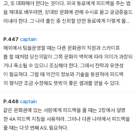
서는 불필요하고 심지어 성의 없는 태도로 비칠 수도 있다.
고, 또 대화해야 한다는 것이다. 외국 동료에게 피드백을 주는 법
을 제대로 배우려면, 상대방 문화에 관해 수시로 묻고 궁금증을드
이처럼 나라마다 피드백을 주는 방법은 다를 수밖에 없다
러내야 한다. 그 나라 출신 중 신뢰할 만한 동료에게 이렇게 물어
보라. ˝저의 메시지가 좀 거칠게 들리진 않나요?˝ ˝당신들은 어
떤 식으로 하죠?˝ 질문을 자주 하고 호기심을 많이 드러낼수록 피
P.447
captain
드백은 더욱 세련되어질 것이다.
해외에서 팀을운영할 때는 다른 문화권의 직원과 스카이프
를 할 때처럼 당신의말이 그쪽 문화의 맥락에 따라 의미가 과장되
거나 축소될 수 있으니 조심해야 한다. 그래서 전략과 유연성
이 필요하다. 그럴 때 약간의 정보와 기술을 동원하여 피드백
의 형식만 조금 수정해도 뜻밖의 좋은 결과를 얻을 수 있다.
P.448
captain
같은 문화권에 있는 사람에게 피드백을 줄 때는 2장에서 설명
한 4A 피드백 지침을 사용하라. 그러나 다른 나라에서 피드백을
줄 때는 다섯 번째 A도 필요하다.