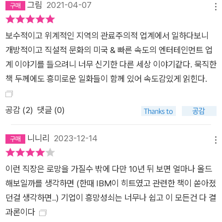
다. 인재들의 날개를 칭칭 감고 있던 관료주의적인 통제와 절차를
그림
2021-04-07
메뉴
없애기로 한 것이다. 웬만한 회사에는 있지만, 넷플릭스에는 없는
규정과 절차만 10가지가 넘는다. 가령 이런 것들이다. 휴가 규정 |
보수적이고 위계적인 지역의 관료주의적 업계에서 일하다보니
비용 규정 | 승인 절차 | 출장 규정 | 계약 승인 | 급여 등급 의사결
개방적이고 직설적 문화의 미국 & 빠른 속도의 엔터테인먼트 업
정 승인 | 성과 향상 계획 | 인상 풀 | 핵심성과지표 | 목표관리법
계 이야기를 들으려니 너무 신기한 다른 세상 이야기같다. 묵직한
위원회에 의한 의사결정 | 연봉 밴드 | 성과에 따른 보너스 넷플릭
책 두께에도 흥미로운 일화들이 함께 있어 속도감있게 읽힌다.
스에는 정해진 휴가 기간이 없다. 기획한 아이템 진행이나 업체와
의 계약 여부에 상사의 승인을 기다릴 필요도 없다. 출장 시 어느
공감 (
2
)
댓글 (0)
정도의 비용을 쓸 수 있는지, 회사 물품 구입 시 얼마까지 결재 없
이 구입할 수 있는지에 관한 규정 역시 없다. 직급에 따른 연봉 기
니니리
2023-12-14
메뉴
준도 없지만, 확실한 건 업계 최고 수준이라는 것이다. 물론 성과
에 따른 보너스도 없다. 이미 보너스를 뛰어넘는 수준의 연봉을
이런 직장은 로망을 가질수 밖에 다만 10년 뒤 보면 얼마나 올드
주기 때문이다. 인간은 먼저 확실한 보상을 보장받을 때, 최고의
해보일까를 생각하면 (한때 IBM이 히트였고 관련한 책이 쏟아졌
아이디어와 창의성이 발현된다는 판단에서다. 규정이나 절차가
던걸 생각하면..) 기업이 흥망성쇠는 너무나 쉽고 이 모든건 다 결
없으면 너무 방만하게 운영되고 이를 악용하는 직원이 생기지 않
과론이다
을까 우려할 수 있다. 물론 일반적인 결재 시스템을 갖췄을 때와