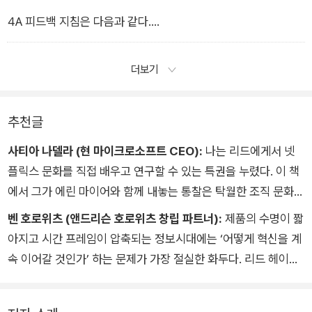
4A 피드백 지침은 다음과 같다.
• AIM TO ASSIST(도움을 주겠다는 생각으로 하라)
더보기
• ACTIONABLE(실질적인 조치를 포함하라)
추천글
• APPRECIATE (감사하라)
사티아 나델라 (현 마이크로소프트 CEO):
나는 리드에게서 넷
플릭스 문화를 직접 배우고 연구할 수 있는 특권을 누렸다. 이 책
• ACCEPT OR DISCARD(받아들이거나 거부하라)
에서 그가 에린 마이어와 함께 내놓는 통찰은 탁월한 조직 문화를
조성하고 유지하려는 사람에게 더없이 소중한 자료가 될 것이다.
벤 호로위츠 (앤드리슨 호로위츠 창립 파트너):
제품의 수명이 짧
여기에 다섯 번째를 덧붙이자.
아지고 시간 프레임이 압축되는 정보시대에는 ‘어떻게 혁신을 계
속 이어갈 것인가’ 하는 문제가 가장 절실한 화두다. 리드 헤이스
• ADAPT(각색하라) 함께 일하는 사람의 문화에 맞춰 전달하
팅스와 에린 마이어는 이 획기적인 저술을 통해 그 답을 제시한
는 내용과 당신의 반응을 적절히 조절하라
다. 두 사람은 혁신적인 글로벌 기업문화를 조성하고 유지하고 향