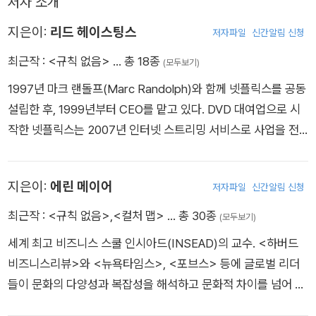
저자 소개
상시키는 데 필요한 체계적이고도 검증된 방법론을 설계한다. 놀
라운 작품이다. 브라보!
지은이:
리드 헤이스팅스
저자파일
신간알림 신청
최근작 :
<규칙 없음>
… 총 18종
(모두보기)
1997년 마크 랜돌프(Marc Randolph)와 함께 넷플릭스를 공동
설립한 후, 1999년부터 CEO를 맡고 있다. DVD 대여업으로 시
작한 넷플릭스는 2007년 인터넷 스트리밍 서비스로 사업을 전
환하고, 2013년 <하우스 오브 카드House of Cards>를 시작
으로 드라마 제작까지 나서며 시대 흐름에 발맞춰 파괴적 혁신의
지은이:
에린 메이어
저자파일
신간알림 신청
행보를 보이고 있다. 그 중심에서 사업을 진두지휘한 리드 헤이스
팅스는 2010년 <포천> 선정 올해의 기업인 1위에 올랐으며, 엔
최근작 :
<규칙 없음>
,
<컬처 맵>
… 총 30종
(모두보기)
터테인먼트 산업계에 지각 변동을 일으키면서 ‘포스트 잡스’로 불
세계 최고 비즈니스 스쿨 인시아드(INSEAD)의 교수. <하버드
린다. 보든 칼리지를 졸업하고 스탠퍼드 대학교 인공지능 분야에
비즈니스리뷰>와 <뉴욕타임스>, <포브스> 등에 글로벌 리더
서 석사 학위를 받았으며, 그사이 평화봉사단의 일원으로 남아프
들이 문화의 다양성과 복잡성을 해석하고 문화적 차이를 넘어 효
리카의 스와질란드(현 에스와티니)에서 자원 교사로 봉사활동을
율적으로 일할 수 있는 최첨단 전략과 전술을 제시하는 글을 기고
했다. 2000년부터 4년간 캘리포니아주 교육 관련 비영리 활동