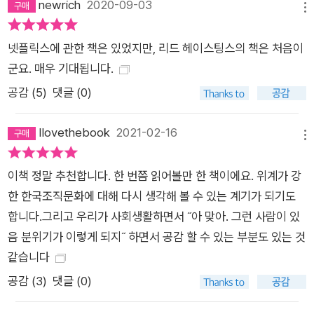
newrich
2020-09-03
메뉴
원들이 누구의 눈치도 보지 않고 최고의 의사결정을 할 수 있도록
각종 규제와 통제를 제거해 나간다. 이 같은 운영 방식이 누구보
넷플릭스에 관한 책은 있었지만, 리드 헤이스팅스의 책은 처음이
다 빠른 혁신을 가능하게 했다. 마이어 교수는 2년여의 기간 동안
군요. 매우 기대됩니다.
200명이 넘는 넷플릭스 전.현직 직원을 인터뷰하며 그들의 문화
공감 (
5
)
댓글 (0)
를 분석했다. 그간 넷플릭스 밖에서 그들의 문화를 연구하고 파헤
쳤던 무수한 기업과 언론매체가 결코 알 수 없었던 넷플릭스 성공
Ilovethebook
2021-02-16
의 실체가 《규칙 없음》에서 그 베일을 벗는다. “독수리를 새장에
메뉴
가두지 말 것!” 놀랍도록 유연한 넷플릭스의 독특한 생태계 창의
이책 정말 추천합니다. 한 번쯤 읽어볼만 한 책이에요. 위계가 강
성과 혁신. 이 시대 기업은 물론 개인의 ‘성공 요인’에 빠지지 않
한 한국조직문화에 대해 다시 생각해 볼 수 있는 계기가 되기도
고 등장하는 단어다. 문제는 남다른 창의성을 갖추고 능률적으로
합니다.그리고 우리가 사회생활하면서 ˝아 맞아. 그런 사람이 있
일하는 인재들로 회사를 꾸려놓고도, 많은 조직이 산업 시대에서
음 분위기가 이렇게 되지˝ 하면서 공감 할 수 있는 부분도 있는 것
나 통할 법한 통제와 규정을 마련해 직원들의 장점을 상쇄한다는
같습니다
것이다. 하늘로 솟구쳐 오르려는 독수리를 새장에 가두는 격. 리
드 헤이스팅스는 자신이 처음 설립했던 ‘퓨어 소프트웨어’에서의
공감 (
3
)
댓글 (0)
실패를 교훈 삼아, 넷플릭스를 완전히 다르게 운영하기로 결심했