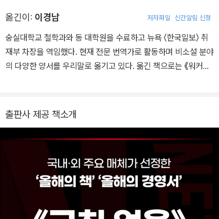
해 왔다. 특히 이에 관한 심도 깊은 연구를 기반으로 집필한 《컬
에 적극 관여한 바 있으며, 드림박스러닝(Dreambox Learnin
옮긴이:
이경남
저자파일
신간알림 신청
처 맵The Culture Map》은 베스트셀러로 자리 잡았다. 2004년
g), KIPP, 파하라(Pahara) 등 여러 교육기관에서 이사직을 맡았
에 인시아드에서 경영학 석사 학위를 받고, 평화봉사단의 일원으
숭실대학교 철학과와 동 대학원을 수료하고 뉴욕 〈한국일보〉 취
다.
로 남아프리카공화국에서 자원 교사로 봉사한 바 있다. 2019년
재부 차장을 역임했다. 현재 전문 번역가로 활동하며 비소설 분야
에 싱커스50(Thinkers50)에 의해 세계에서 가장 영향력 있는
의 다양한 양서를 우리말로 옮기고 있다. 옮긴 책으로는 《워커사
비즈니스 사상가 중 한 명으로 선정되었다.
우루스》, 《어떻게 성공했나》, 《노 필터》, 《규칙 없음》, 《초협력사
회》, 《미국의 성장은 끝났는가》, 《매칭》, 《언더그라운드》, 《인문
학, 공항을 읽다》, 《공감의 시대》 등이 있다.
출판사 제공 책소개