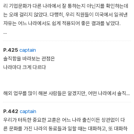
잘못 알려진 이야기다.
리 기업문화가 다른 나라에서 잘 통하는지 아닌지를 확인하는데
/ 6장 어떤 의사결정도 승인받을 필요가 없다
는 오래 걸리지 않았다. 다행히, 우리 직원들이 미국에서 일궈낸
자유는 어느 나라에서도 쉽게 적용되어 좋은 결과를 낳았다.
간혹규정집을 확인하지도 않고 승인 없이 의사결정을 하는 방식
을 낮설게 여기는 문화도 있었지만, 익숙해지면 모두 캘리포니아
P.425
captain
만큼이나 규정이 많지 않은 자율적 분위기를 반갑게 받아들였
솔직함을 바라보는 관점은
다. 자신의 삶과 일만큼은 직접 통제하겠다는 의지는, 미국인에게
나라마다 크게 다르다
만 해당하는 특성이 아니었다. 그 점에서는 문화적 차이가 없었
다.
해외 업무를 많이 해본 사람들은 알겠지만, 어떤 나라에서 솔직
한 피드백이 효과를 봤다고 해서 그 방식이 다른나라에서도 통한
다고 말할 수는 없다. 예를 들어, 독일인 상사가잘못을 직설적
P.442
captain
인 방식으로 지적하면 미국인들은 너무 심하다고여기는 반면, 긍
우리가 터득한 중요한 교훈은 어느 나라 출신이든 상관없이 다
정적 피드백을 많이 끼워 넣는 미국인들의 성향은독일인 입장에
른 문화를 가진 나라의 동료들과 일할 때는 대화하고, 또 대화하