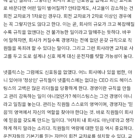
에 맡긴 결과다. 그렇다면 회사의 모든 신호등을 없애고 회전 교차로
로 바꾼다면 어떤 일이 벌어질까? 안타깝게도, 사고율이 감소하는 건
회전 교차로가 1차로인 경우다. 회전 교차로가 2차로 이상인 경우에
는 꼭 그렇지만도 않다고 한다. 이는 곧, 회사의 규모가 크고 복잡해질
수록 규칙을 없앤다는 건 불가능한 일이라고 말해주는 듯하다. 바꾸
어 말하자면, 회사가 커질수록 경영자는 전에 없던 온갖 규칙으로 직
원들을 옥죄려 할 수 있다는 말이다. 그리고 그런 회사라면 교차로 사
고를 두고 도로 설계나 신호 체계 대신 운전자를 탓할 가능성이 높다.
넷플릭스는 그럼에도 신호등을 없앴다. 어느 회사에나 있을 법한, 아
니 있어야 '정상인' 규칙들이 넷플릭스에는 없다는 CEO 리드 헤이스
팅스의 고백은 많은 리더들을 당황하게 한다. 경영이란 규칙을 만들
고 관리 감독하는 일이 아니었던가? 헤이스팅스는 그건 경영이 아니
라고 일침을 놓는다. 관리는 직원들 스스로의 영역이며, 경영자는 '믿
음'의 영역에서 자신의 역할을 찾아야 한다는 것. 바로 직원들이 회사
에 믿음을 갖도록 만드는 일이다. '어차피 내 회사도 아닌데'라고 생각
하게 하지 말라는 소리다. 직원들의 역량에 대한 믿음 역시 중요하다.
운전자들의 기본기를 믿는 자만이 회전 교차로를 설치할 수 있다. 교