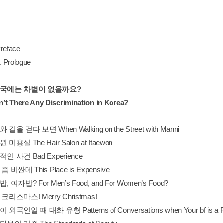
eface
rologue
한국에는 차별이 없을까요?
sn’t There Any Discrimination in Korea?
길을 걷다 보면 When Walking on the Street with Manni
미용실 The Hair Salon at Itaewon
인 사건 Bad Experience
 비싼데 This Place is Expensive
 여자밥? For Men’s Food, and For Women’s Food?
크리스마스! Merry Christmas!
외국인일 때 대화 유형 Patterns of Conversations when Your bf is a Fo