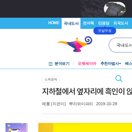
HOME
전자책
만권당
외국도서
국내도서
첫달무료
국내도
분야보기
오뒷세이아
추천마법사
베
소득공제
지하철에서 옆자리에 흑인이 
예롱
(지은이)
뿌리와이파리
2019-10-28