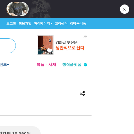
로그인
회원가입
마이페이지
고객센터
장바구니
(0)
투비컨티뉴드
펀드
북플
서재
창작플랫폼
투비컨티뉴드