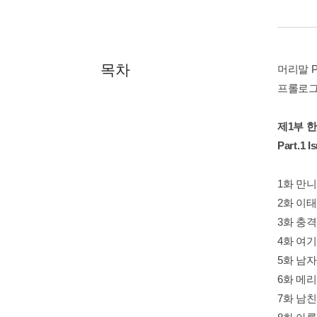
목차
머리말 Pr
프롤로그 P
제1부 
Part.1 I
1화 만니와 
2화 이태원 
3화 충격적
4화 여기 좀
5화 남자밥,
6화 메리 
7화 남친이 