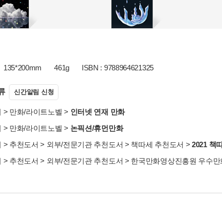
135*200mm
461g
ISBN : 9788964621325
류
신간알림 신청
서
>
만화/라이트노벨
>
인터넷 연재 만화
서
>
만화/라이트노벨
>
논픽션/휴먼만화
서
>
추천도서
>
외부/전문기관 추천도서
>
책따세 추천도서
>
2021 
서
>
추천도서
>
외부/전문기관 추천도서
>
한국만화영상진흥원 우수만