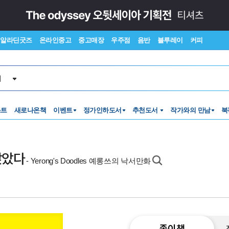
알라딘굿즈
온라인중고
중고매장
우주점
음반
블루레이
커피
서
스트
새로나온책
이벤트
정가인하도서
추천도서
작가와의 만남
북
앉았다
- Yerong's Doodles 예롱쓰의 낙서만화
종이책