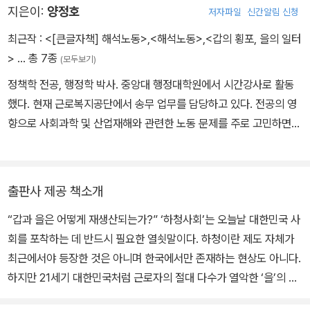
갑이 이토록 많은 사회적 부를 움켜쥐게 된 까닭은 을에게 돌아가야
지은이:
양정호
저자파일
신간알림 신청
할 이익을 쥐어짜내 가로챘기 때문이다. 양극화가 심화된 대한민국이
최근작 :
<[큰글자책] 해석노동>
,
<해석노동>
,
<갑의 횡포, 을의 일터
란 하청사회는 극소수의 갑만 이익을 챙기고 대다수의 을은 희생을
>
… 총 7종
(모두보기)
당하게끔 정교하게 설계되어 있다. <하청사회>는 갑은 어떻게 갑이
되고, 을은 어떻게 을이 되는지에 대한 답을 제공한다.
정책학 전공, 행정학 박사. 중앙대 행정대학원에서 시간강사로 활동
했다. 현재 근로복지공단에서 송무 업무를 담당하고 있다. 전공의 영
향으로 사회과학 및 산업재해와 관련한 노동 문제를 주로 고민하면서
공부하고 있다. 연구 논문으로 〈조직의 엔트로피식 처방에 대한 시스
템 사고 분석: 산업재해 신속보상을 중심으로〉, 〈전문가 의사결정의
인지적 인과지도에 관한 연구: 세월호 참사 구조 과정을 중심으로〉,
출판사 제공 책소개
〈정책 딜레마 해소 도구로서의 특례제도 형성 연구: 특수형태근로종
“갑과 을은 어떻게 재생산되는가?” ‘하청사회’는 오늘날 대한민국 사
사자 산재적용 특례제도를 중심으로〉, 〈일자리안정자금 지원제도의
회를 포착하는 데 반드시 필요한 열쇳말이다. 하청이란 제도 자체가
확장을 위한 제언〉 등이 있고, 저서로 《하청사회》, 《문명사회? 문맹
최근에서야 등장한 것은 아니며 한국에서만 존재하는 현상도 아니다.
사회!》(공저), 《인구 전쟁 2045》(공저) 등이 있다.
하지만 21세기 대한민국처럼 근로자의 절대 다수가 열악한 ‘을’의 처
지에 놓여서 우월한 위치를 차지한 소수의 ‘갑’이 저지르는 온갖 ‘갑