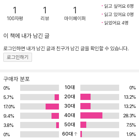
질’을 감내해야 하는 이러한 형태의 하청사회가 등장한 적은 없었다.
읽고 싶어요 6명
1
1
1
우리나라 중소기업의 실태를 표현하는 용어로 ‘99-88’이란 말이 있
읽고 있어요 0명
100자평
리뷰
마이페이퍼
다. 이는 한국 전체 사업체 수의 99.9퍼센트가 중소기업이며, 전체
읽었어요 4명
근로자의 88퍼센트 가량이 중소기업 종사자라는 뜻이다. 하지만 중
이 책에 내가 남긴 글
소기업들은 그 압도적 비중에도 불구하고 국내 총생산의 절반 수준을
차지할 뿐이다. 반면 겨우 0.1퍼센트에 해당하는 대기업 혹은 재벌이
로그인하면 내가 남긴 글과 친구가 남긴 글을 확인할 수 있습니다.
국내 총생산액의 절반 이상을 장악하고 있다. 갑이 이토록 많은 사회
로그인하기
적 부를 움켜쥐게 된 까닭은 을에게 돌아가야 할 이익을 쥐어짜내 가
로챘기 때문이다. 양극화가 심화된 대한민국이란 하청사회는 극소수
구매자 분포
의 갑만 이익을 챙기고 대다수의 을은 희생을 당하게끔 정교하게 설
10대
0%
0%
계되어 있다. 《하청사회는》갑은 어떻게 갑이 되고, 을은 어떻게 을이
20대
13.2%
5.7%
되는지에 대한 답을 제공한다. 갑을관계를 바탕으로 한 갑질이 가능
30대
13.2%
17.0%
한 조건, 이로써 탄생하는 갑질사회를 떠받치는 두 개의 기둥인 ‘지대
40대
추구행위’(rent-seeking behavior)와 ‘외주화’(outsourcing)를
28.3%
9.4%
분석하기 살펴보기 때문이다. 지속가능한 갑질의 조건1: 지대추구행
50대
7.5%
3.8%
위 2016년 5월, 구의역 김군 스크린도어 사망사고는 하청사회의 실
60대
1.9%
0%