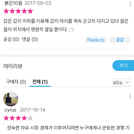
읽어낼 수 있다. 이때 ‘위험의 외주화’라는 자명한 현상을 인식하기란
붉은10월
2017-09-03
메뉴
그리 어렵지 않다. 하지만 ‘지대추구행위’를 어디에서 발견할 수 있을
까? 서울메트로는 비용 절감 등의 이유로 구조조정을 하며 특정 업무
갑은 갑의 지위를 이용해 갑의 자리를 계속 곤고히 다지고 있다 을은
들을 외주화했다. 이 과정에서 서울메트로는 내보내는 퇴직자들을 협
을의 위치에서 영원히 을일 뿐이다
력업체, 보다 정확히 말해서 하청업체에 무조건 고용되도록 보장해주
공감 (
0
)
댓글 (0)
었다. 뿐만 아니라 서울메트로에서 수령하던 임금의 최소 60퍼센트
에서 최대 80퍼센트 수준을 확보해주었다. 서울메트로의 퇴직자가
하청업체의 임원직으로 들어가서 받는 연봉은 서울메트로 정규직보
쓰기
마이리뷰
다는 적었지만, 그럼에도 하청업체 근로자의 두세 배에 해당하는 상
당한 액수였다. 서울메트로 출신 임직원이 약 434만 원을 받는 동안
구매자 (0)
전체 (1)
에, 목숨을 걸고 정비 업무를 수행하는 김군 같은 비정규직은 겨우 월
급 144만 원을 받았으며, 김군과 동일한 업무를 하는 정규직은 180
메뉴
~220만 원을 받았다. 이처럼 가장 큰 문제는, 임직원의 급여를 우선
cyrus
2017-10-14
적으로 보장하는 반면 최저입찰가로 이루어지는 서울메트로의 용역
을 따내려고 하청업체 직원의 인건비를 최소한으로 책정했다는 점이
성숙한 자유 시장 경제가 이루어지려면 누구에게나 균등한 경쟁 기
다. ‘지대’(rent)란 토지 사용료에서 유래된 개념이며, 경제학에서는