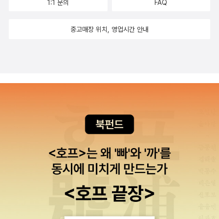
곡하는 행태이다. ‘조물주보다 높은 건물주’의 등장은 지대추구행위
1:1 문의
FAQ
을 적용받는 근로자로 간주되지 못하고 있다. 문제는, 근로자도 아니
운 해프닝(happening)이 아니다. 이미 그의 정신은 변하고 있었다.
의 문제점을 여실히 보여주는 대표적인 사례다. 건물을 빌려 장사하
고 사업주도 아니면서 근로자의 특성과 개인사업자 특성을 모두 지닌
다람쥐 쳇바퀴 돌리듯 일상을 사는 동안 잠자는 점점 벌레로 변하고
중고매장 위치, 영업시간 안내
는 자영업자들을 괴롭히는 것은 무엇보다 치솟는 임대료다. 결국, 임
이러한 직종이 우리 사회에서 점점 증가하고 있다는 사실이다. 하청
있었다. 일상생활이 불가능할 정도로 벌레로 변한 잠자는 공포의 대
대료 부담으로 장사를 접는다. 역세권이나 대표적 지역 상권 등의 임
사회에서 을은 이중의 착시효과를 통해 끊임없이 재생산된다. 을은
상이 되어 버렸다. 가족들은 잠자와의 관계를 끊으려고 그를 ‘벌레’처
대료는 계속 오르고 있다. 상권이 뜰 경우 대기업 프랜차이즈 상점이
자발적으로 각자도생하는 신자유주의적 주체로 남는다. 한병철이
럼 대한다. 아버지는 아들이 죽기를 바라고, 어머니는 벌레가 된 아들
들어오면서 영세 자영업자들은 주변 상권으로 밀려 나가는 젠트리피
《피로사회》에서 간파한 것처럼 오늘날 신자유주의 체제의 성과사회
을 보면 기겁한다. 벌레로 변한 자신을 살갑게 대하던 누이동생마저
케이션(Gentrification) 현상이 일어난다. 건물주는 독점적 지위를
에서는 성과주체인 개인은 자기를 착취하면서 자발적으로 생산성을
등을 돌린다. 잠자는 아버지가 던진 사과가 등껍질에 박혀 고통스러
누리는 ‘갑’이다. 그들은 별다른 생산 활동 없이 초과 이익을 얻을 수
향상시키려고 매진한다. 이러한 자기 착취의 동력은 할 수 있다는 믿
워하면서도 아무도 원망하지 않는다. 단지 자신이 가족에게 피해를
있다. 건물주들은 임대료 수익으로 다른 부동산을 매입하는 등 지속
음, 즉 긍정성의 과잉이다. 할 수 있기 때문에 할 수 없다는 사실은 부
주지 않을까 숨어있고 불안해할 뿐이다. * 양정호 《하청
적으로 지대수익을 확대하고 있다. 시장 경쟁에 참여하지 않는 비생
정된다. 모든 개인은 성과를 낼 수 있다. 달리 말하면 성과를 내지 못
사회》 (생각비행, 2017) 극심한 노동에 시달리는 인간은 ‘회사’를
산적인 방법으로 이윤을 추구하는 행위는 공정한 경쟁을 강조하는 시
하는 것은 결국 자기 탓이다. 이 시대의 을들은 성과주체로서 성공도
위한 수단적 존재로 전락한다. 프리젠티즘(Presenteeism)이란 용
장경제에 위배된다. 외주화는 급격히 변화된 경제 환경에 적응하기
실패도 모두 자신의 선택이고 책임이라 믿으며 끊임없이 앞만 보고
어가 있다. 회사에 출근했지만 누적된 피로와 업무 스트레스 때문에
위해 국내기업들이 내세운 경영 방식이다. 한 기업이 ‘모든 것을 잘 하
내달린다. 인간을 합리적, 이기적 동물로 여기는 경제적 사고방식에
아무 일도 하지 못하는 근로자의 무기력한 상태를 말한다. 이들은 몸
기’보다 ‘한 가지를 더욱 잘하기’ 위해 핵심역량에 집중하고, 그 이외
익숙한 현대인은 남을 위해 희생하는 마음을 갖기가 쉽지 않다. 이 때
이 아파도 무조건 일터로 향한다. 아파서 결근하면 수당을 받지 못할
의 것은 다른 전문회사, 즉 하청업체에 맡겨 시너지 효과를 끌어내는
문에 각자의 이익을 추구하다 모두 손해를 보는 상황을 하청사회에서
뿐만 아니라 승진에 불이익을 당할 수 있다. 방 안에서 전전긍긍하는
것이다. 따라서 외주화 경형의 핵심은 기업과 하청업체가 서로의 전
쉽게 목격하게 된다. 하청사회는 막다른 골목으로 을들을 내몰고 상
잠자는 프리젠티즘에 직면한 근로자의 모습이다. 잠자는 한 번의 결