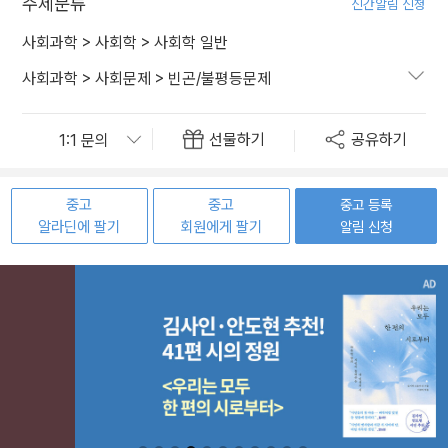
주제분류
신간알림 신청
사회과학
>
사회학
>
사회학 일반
사회과학
>
사회문제
>
빈곤/불평등문제
선물하기
공유하기
중고
중고
중고 등록
알라딘에 팔기
회원에게 팔기
알림 신청