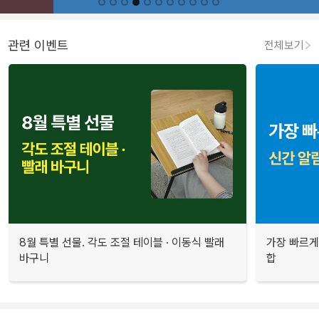
관련 이벤트
전체보기
8월 특별 선물. 각도 조절 테이블 · 이동식 빨래
가장 빠르게
바구니
합