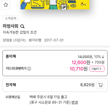
소득공제
하청사회
지속가능한 갑질의 조건
양정호
(지은이)
생각비행
2017-07-01
종이책
14,000
원,
10%
12,600
원
+ 700원
10,710
원
카드최대혜택가
더보기
전자책
8,820
원
수령예상일
택배 주문시 8월 11일 출고
(중구 서소문로 89-31 기준)
변경