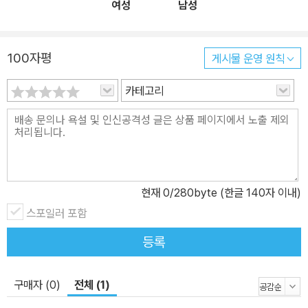
여성
남성
체를 드러내는 집약적 사례였다. 김군은 서울의 지하철역 스크린도어
를 수리하는 일을 했지만 그의 소속은 서울메트로가 아니었다. 그는
원청인 서울메트로가 위탁 계약을 맺은 하청인 은성PSD에 고용된
100자평
게시물 운영 원칙
근로자였으며, 그것도 월급 144만 원을 받는 비정규직이었다. 죽은
김군의 가방에는 컵라면 하나가 담겨 있었는데 그것조차 먹지 못하고
카테고리
일하다가 사고를 당했다. 끼니도 때우지 못한 채 과도한 업무의 압박
에 쫓겼을 안타까운 처지에 많은 사람이 공감하며 젊은 하청노동자의
죽음을 애도했다. 원칙적으로 스크린도어 점검은 2인 1조로 진행해야
하지만, 실제로는 김군처럼 한 사람이 담당하고 있었다. 서울메트로
의 스크린도어 점검 업무를 수주한 하청업체는 비용을 절감하기 위해
현재
0
/280byte (한글 140자 이내)
극도로 인력을 축소한 상태로 계약을 맺었기 때문에 2인 1조 점검이
스포일러 포함
란 애초에 불가능했다. 이러한 현황을 정확히 파악해서 근본적인 대
응책을 마련해야 했지만, 서울메트로는 유사한 안전사고가 발생할 때
등록
마다 안전 규정을 지키지 않았다며 비정규직 근로자 개개인에게 책임
을 떠넘겼다. 하청사회의 문제가 집약된 구의역 스크린도어 사고에서
구매자 (0)
전체 (1)
하청사회를 떠받치는 두 개의 기둥, 즉 ‘지대추구행위’와 ‘외주화’를