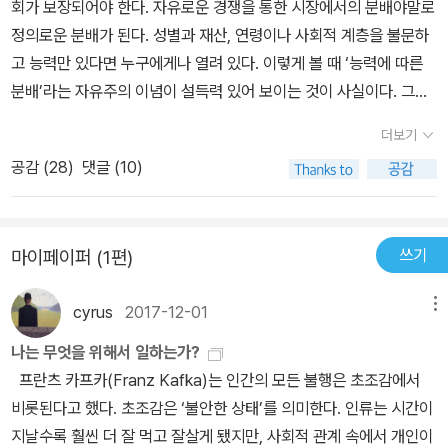
회가 보장되어야 한다. 자유로운 경쟁을 통한 시장에서의 분배야말로
토지와 유사한 성격의 재화나 서비스까지 아우르는 개념으로 확장되
정의로운 분배가 된다. 성별과 재산, 연령이나 사회적 계층을 불문하
었다. 노벨경제학상을 수상한 조지프 스티글리츠(Joseph E. Stiglit
고 능력만 있다면 누구에게나 열려 있다. 이렇게 볼 때 ‘능력에 따른
z)는 “토지 소유자는 자신이 ‘한’ 일이 아니라 토지에 대한 소유권을
분배’라는 자유주의 이념이 설득력 있어 보이는 것이 사실이다. 그런
가지고 있다는 사실 때문에 보상을 받는다”라고 비판한 바 있다. 토지
데 지금의 현실은 그렇지 않다. 정치인과 기업인들이 입만 열면 자유
를 소유한 사람은 다른 생산 활동을 하지 않아도 계속해서 토지에서
더보기
시장 경제를 외치지만 정작 자유 시장 경제 체제의 기본원리인 공정
나오는 지대를 얻는다. ‘지대추구행위’ 개념은 근본적으로 지대에 근
공감 (
28
)
댓글 (10)
한 경쟁 관계를 인정하려 들지 않는다. 불평등한 경쟁 관계를 당연하
거한다. 재화나 서비스를 생산하지 않고서 비생산적 방식으로 이익을
게 여긴다. 우리나라 경제가 소수 재벌 · 대기업 중심의 성장전략을 고
얻으려는 노력이 지대추구행위이며, 더 넓게 보면 기득권을 통해 경
수해 대 · 중소기업 간 불공정거래 관행이 여전하고, 자영업자나 청년
쟁을 회피하면서 얻는 초과 이익을 가리킨다. 이때의 지대는 공정한
쓰기
마이페이퍼 (1편)
층 · 노년층의 생존이 벼랑 끝에 몰리는 한계상황이다. 여기서 ‘갑을관
경쟁을 도모하는 방식으로 추구되는 이윤과는 전혀 다르다. 지대추구
계’의 문제점이 발생한다. 갑과 을은 불균형적인 권력 관계를 상징한
행위란 독점적 특혜나 특권을 통해 이익을 추구하는 것이기 때문이
cyrus
2017-12-01
메뉴
다. 갑은 권력자, 을은 종속자다. 우리나라에서 갑은 대기업, 을은 중
다. 미국 유타 대학교 경제학과 명예교수인 E. K. 헌트(Hunt)는 이를
소기업이다. 갑이 원청업체라면 을은 하청업체가 된다. ‘기업 간의 공
‘보이지 않는 발’이라고 일컬었다. 공정한 경쟁으로 적정한 가격이 형
나는 무엇을 위해서 일하는가?
정하고 자유로운 경쟁’을 보장하며 불공정거래를 규제하기 위해 설립
성되어 다수에게 이익을 준다는 애덤 스미스의 ‘보이지 않는 손’ 은유
프란츠 카프카(Franz Kafka)는 인간의 모든 불행은 초조감에서
된 공정거래위원회는 갑과 을의 동등한 거래를 보장하지 못한다. 갑
와 상반되는 이 현상을 기발하게 개념화한 것이다. 지속가능한 갑질
비롯된다고 했다. 초조감은 ‘불안한 상태’를 의미한다. 인류는 시간이
이 을을 대등한 계약의 당사자로 보지 않고 자신이 마음대로 해도 되
의 조건2: 외주화 국가의 개입을 최소화하면서 국가 간 자유경쟁을
지날수록 훨씬 더 잘 먹고 잘살게 됐지만, 사회적 관계 속에서 개인이