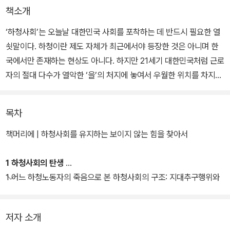
책소개
‘하청사회’는 오늘날 대한민국 사회를 포착하는 데 반드시 필요한 열
쇳말이다. 하청이란 제도 자체가 최근에서야 등장한 것은 아니며 한
국에서만 존재하는 현상도 아니다. 하지만 21세기 대한민국처럼 근로
자의 절대 다수가 열악한 ‘을’의 처지에 놓여서 우월한 위치를 차지한
소수의 ‘갑’이 저지르는 온갖 ‘갑질’을 감내해야 하는 이러한 형태의
하청사회가 등장한 적은 없었다.
목차
우리나라 중소기업의 실태를 표현하는 용어로 ‘99-88’이란 말이 있
책머리에 | 하청사회를 유지하는 보이지 않는 힘을 찾아서
다. 이는 한국 전체 사업체 수의 99.9퍼센트가 중소기업이며, 전체
근로자의 88퍼센트 가량이 중소기업 종사자라는 뜻이다. 하지만 중
1 하청사회의 탄생
소기업들은 그 압도적 비중에도 불구하고 국내 총생산의 절반 수준을
1 어느 하청노동자의 죽음으로 본 하청사회의 구조: 지대추구행위와
차지할 뿐이다. 반면 겨우 0.1퍼센트에 해당하는 대기업 혹은 재벌이
외주화
국내 총생산액의 절반 이상을 장악하고 있다.
저자 소개