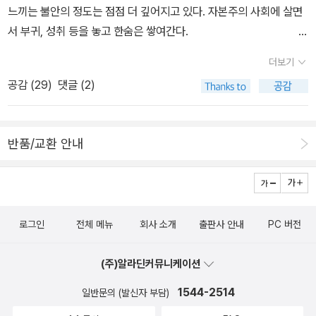
는 상대로 여기는 사회에서 시장 경제 체제는 제대로 작동할 수 없
추구하는 신자유주의는 기업과 개인을 무한경쟁으로 내몰고 있다. 신
느끼는 불안의 정도는 점점 더 깊어지고 있다. 자본주의 사회에 살면
다. 몇 년 전 우리 사회의 화두였던 경제민주화의 기본 원칙 중 하나가
자유주의 아래에서는 성공이나 실패가 전적으로 개인의 몫이다. 국가
서 부귀, 성취 등을 놓고 한숨은 쌓여간다.
‘갑’의 횡포에 무력한 ‘을’을 보호하는 것이었다. 경제민주화 관련 정
나 공공의 책임을 일개 기업과 개인에게 전가하는 거대한 명분이 생
* 프란츠 카프카 《변신 : 카프카 전집 1》 (솔출판사, 2017)* 프란츠
더보기
책들은 이익만을 좇는 대기업의 무분별한 탐욕을 막는 데 일조했다.
기는 셈이다. 이런 이유로 노동의 개인화가 유행처럼 번지면서 균열
카프카 《변신》 (열린책들, 2009)* 프란츠 카프카, 루이스 스카파티
그러나 원론적인 구호만 되풀이하는 경제민주화 담론은 ‘갑’이 국내
공감 (
29
)
댓글 (2)
일터(Fissured Workplace)라고 할 수 있는 노동의 외주화가 바이
그림 《변신》 (문학동네, 2005)* 프란츠 카프카 《변신. 시골의사》
시장에 구축한 독점적 시장 구조를 깨뜨리기에 역부족이었다. 뜨겁게
러스처럼 대한민국 전역을 휩쓸고 있다. 우리 사회의 대표적인 균열
(민음사, 1998) 카프카의 대표작 『변신』은 늘 일과 시간에 쫓겨
달궈진 냄비에 담긴 경제민주화는 시간이 흐르면서 점점 식어갔다.
잍터 중의 하나는 음식을 퀵서비스처럼 배달하는 음식 배달 대행업이
야 하는 비정상적인 현대인의 모습을 잘 보여준다. 일상이 버거운 외
산업 현장에서 계약상 우월적 지위를 이용한 갑의 횡포는 도를 넘어
반품/교환 안내
다. 기존 퀵서비스가 다양한 물품을 신속히 배달하는 서비스였다면,
판원인 그레고리 잠자(Georg Samsa)는 자신이 어느 날 아침 벌레
섰다. 겉으로 드러나지 않은 갑의 횡포는 또 얼마나 많겠는가. 《하청
음식 배달 대행업은 그 대상을 음식물로 확장한 것이다. 음식 배달 대
한 마리로 변해 버린 것을 알아차리고도 우선은 그냥 한숨 늘어지게
사회》(생각비행, 2017)는 갑이 횡포 수준을 넘어 사회에 악영향을
행업은 배달원이 음식점에 속했던 과거의 방식과 달리 운영된다. 음
자고 싶은 마음뿐이다. “이렇게 일찍 일어나니까 사람이 멍청해지
주는 연결 고리를 끊고, 갑을 관계를 새롭게 정립한 책이다. 이 책을
식점에 고용되지 않고 콜을 받는 실적에 따라 수익을 얻는 개인사업
는군. 사람이란 잘 만큼 자야 해.” [1] 숙면 시간을 조금 더 원하는
쓴 저자 양정호 씨는 갑이 을에게 군림하는 현상이 증가하는 사회가
자 형태로 운영되기 때문에 사회에서 근로자로 간주되지 않는다. 야
로그인
전체 메뉴
회사 소개
출판사 안내
PC 버전
잠자의 생각은 이 시대 모든 직장인의 마음을 대변한다. 잠자는 가족
더는 묵과할 수 없는 지경에 이르렀다고 본다. 그는 갑질이 판치는 사
쿠르트 아줌마, 대리운전기사, 퀵서비스기사, 프랜차이즈헤어숍디자
의 생계를 위해 부지런히 일하는 소시민이다. 일밖에 모르는 획일화
회를 ‘하청사회’라고 부른다. 갑을관계를 바탕으로 하청사회를 떠받
이너, 학습지교사, 보험설계사, 레미콘기사, 채권추심원, 골프장캐디,
(주)알라딘커뮤니케이션
된 삶은 잠자의 몸과 마음을 속박한다. 그는 오년 동안 일하면서 한 번
치는 두 개의 기둥이 있다. 그것은 ‘지대추구행위’와 ‘외주화(outsou
방송구성작가, 화물트레일러기사, 요구르트판매원, 택배기사, 학원강
도 아파본 적 없으며 결근을 한 적도 없다. 이때 잠자는 평범한 인간이
1544-2514
일반문의 (발신자 부담)
rcing)’다. 지대추구행위는 공정 경쟁의 기회를 축소하고 시장을 왜
사, 간병인 등을 포함한 소위 특수형태근로종사자들 역시 근로기준법
아니다. 인간의 모습을 한 ‘일벌레’다. 따라서 잠자의 변신은 갑작스러