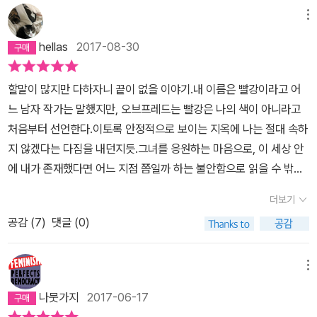
는 드라마로 제작되어 또다시 화제를 모으고 있다고(드라마 캡처 사
침이면 우리 집에서 눈을 뜰 테고 전부 옛날로 돌아가 있을 거야.하지
오프레드가 소설의 주인공이다. 대재앙(정확하게 무슨 일이 있었는지
메뉴
진을 보았는데 소설 속 장면들을 비교적 충실히 재현했다). 주인공 오
만 그런 일은 오늘 아침에도 일어나지 않았다. (341페이지) 오브프레
알 수가 없다) 이후, 현직 대통령을 총으로 쏘아 죽이고 정권을 잡은
프브레드는 길리아드가 생기기 전까지 남성들과 어울려 교육도 받고
hellas
2017-08-30
드는 생각에 잠길 때마다 남편 루크를 떠올린다. 사랑했으나 사랑한
사령관 일당들은 여성들의 권리를 엄격하게 제한하고 ‘눈’과 수호자
일도하고 사랑하는 사람을 만나 결혼도 하고 아이도 낳았다. 그러나
다고 많이 표현하지 못했던 시간들이 안타깝다. 지금도 살아 있을
그리고 천사들이 중심이 된 신정국가 건설에 매진한다. 그들이 말하
길리아드가 생기고 사회 체제가 바뀌면서 오프브레드는 이름과 가족
할말이 많지만 다하자니 끝이 없을 이야기.내 이름은 빨강이라고 어
까. 어딘가에서 죽지 않았을까. 살아있기를 바랐다. 또한 어린 딸이 그
는 기존의 성적 타락과 방탕을 일소하겠다는 신념에 젖어 시민들의
을 빼앗긴 채 사령관의 '시녀'가 되어 그를 위해 살림을 하고 그의 아
느 남자 작가는 말했지만, 오브프레드는 빨강은 나의 색이 아니라고
립다. 얼굴을 알아보지 못할까봐 두렵다. 루크와 딸과 함께 일상을 보
삶을 극도로 억압하고 제한한다. 말로만 신정국가지 사실은 시민들의
이를 수태하는 역할을 맡게 된다. 여자는 책을 읽을 수도 없고, 재산을
처음부터 선언한다.이토록 안정적으로 보이는 지옥에 나는 절대 속하
냈던 때를 회상한다. 다시는 돌아가지 못할 그 시간들. 아스라이 떠올
모든 것을 감시하는 경찰국가 길리아드에서 정말 악질적인 것은 여성
가질 수도 없고, 허락된 남자가 아니면 눈도 마주칠 수 없고, 여자끼리
지 않겠다는 다짐을 내던지듯.그녀를 응원하는 마음으로, 이 세상 안
릴 뿐이다. 시간은 가만히 멈춰서 있지 않았다. 그것은 나를 휩쓸고 지
들을 사물로 취급하고 있다는 점이다. 대재앙은 길리아드에게도 큰
도 정해진 대화 이외엔 할 수 없는 세상. 최악은 가임기가 된 여성들이
에 내가 존재했다면 어느 지점 쯤일까 하는 불안함으로 읽을 수 밖에
나가, 나를 깨끗이 지워 버리고 말았다. 나라는 존재는 경솔한 아이가
재앙을 안겨 주었는데 그것은 바로 국가를 존속시키는데 절실하게 필
강제로 차출되어 국가의 유력자들에게 배분되고 그들의 후손을 낳기
없는 이야기다. 나의 안위를 장담할 수 없고, 앞으로 일어날 일들을 함
너무 밭은 물가에 남기고 가버린, 모래로 만든 여자에 지나지 않는
요한 미래 세대를 생산해낼 수 없게 되었다는 점이다. 출산율의 급격
더보기
위한 재생산에 투입된다는 것인데, 너무 끔찍하지만, 초경만 시작해
부로 예측할 수 없는 무대위에 올려진 주인공은 누구도 믿을 수 없기
다. 나는 그 애에게 있어 이제는 하얗게 지워져 버린 존재다. 이 사진
한 저하로 국가유지를 위한 아이들이 필요해지자, 아이를 생산해낼
도 '너는 이제 여자다'라며 온갖 구속과 압박이 시작되고, 한쪽에선 저
공감 (
7
)
댓글 (0)
에 끊임없이 회상하고 사유하며 독백한다. 빈약한 힌트만 주어진 길
의 반짝이는 표면 너머 까마득한 저 뒤에 존재하는 그림자에 지나지
수 있는 가임기의 여성들을 시녀라는 명칭으로 불임가정에 배당하기
출산의 책임을 여성에게만 지우고 한쪽에선 독박 육아의 고통을 호소
을 독자로서 더듬더듬 걷는 것은 유독 이 소설에서는 유쾌할 수가 없
않는다. 죽은 엄마들이 다 그렇듯 그림자의 그림자가 되어 버렸다. 그
시작한 것이다. 우리의 주인공 오프레드도 사령관 프레드의 집에 배
하는 모순이 존재하고, 국가가 나서서 가임기 지도를 만들고, 기껏 지
었다. 처음에는 그 이유가 여성이라는 나의 입장때문이라고 여겼지
애의 눈을 보면 알 수 있다. 그 속에 나는 찾아볼 수 없다. (394페이
메뉴
치되어 아이 생산을 맡게 된다. 의례라는 터무니없는 형식으로 오로
하철에 임부석을 만들었더니 임부석에 앉는 여자가 정말 임신을 했는
만, 그렇게 결론 내리기엔 이야기 속 세계의 남성도 그다지 행복하지
지) 사령관은 오브프레드를 따로 불렀다. 원래는 금지된 사항이
지 아이를 생산하기 위해 본처 세레나 조이가 지켜보는 동안 사령관
나뭇가지
2017-06-17
지 아닌지 확인을 해야 한다느니, 임부가 앉으면 어디 어르신이 서 있
않다. 어쩌면 존엄하지 않은 인간들이 페이지마다 살아있어 불쾌한
다. 아내 없이 따로 만나면 안 된다. 사령관의 사무실로 향했을 때 오
과 오프레드는 재생산에 들어간다. 디스토피아적 상상이 실제로 벌어