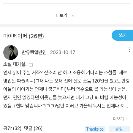
지한 여자이기를 바란다.'하지만 어차피 나는 이 순간 속에 있고, 탈출
마가렛 애트우드 여사의 책이었는데, 지난 초여름에 본 드라마 <시녀
론적 기조와 독재혁명(?)에 서스펜스 첩보물 같은 요소까지 누구든
구는 없다. 시간은 덫이고, 나는 갇혀 옴짝달싹도 못한다. 내 비밀 이
이야기>와 비교하면서 읽는 재미가 대단했다. 드라마는 드라마 대로,
더보기
한번 손에 들면 쉽게 놓지 못할 이야기들이다. 인간과 재생산에 대한
름과 과거로 향하는 길은 모두 잊어야 한다. 내 이름은 이제 오브프레
그리고 소설은 소설 대로 훌륭했다고 생각한다. 이제 <그레이스> 차
태도 한켠엔 나를 보내지 마를 떠올리게 하는 구석도 있다. 드라마 시
드고, 여기가 내 살 곳이다.'이런 권력의 중심에 있는 사람의 생각이
례다. 이번에는 아무래도 소설부터 먼저 읽고 나서 드라마를 시작해
즌2의 각본을 원작자가 직접 집필할거라는 소문도 돌아서 드라마까
쓰기
마이페이퍼 (26편)
드러나는 부분도 있다. '달걀을 깨지 않고 오믈렛을 만들 수는 없소.
야지 싶다.
지 엄청 기대하게 만들고 있다... 하아!“그때 우리가 그렇게 살았던
우리는 더 좋은 세상을 만들 수 있다고 생각했다오. (중략) 더 좋은 세
가? 하지만 우리는 평상시처럼 살았다. 다들 대개는 그렇기 마련이
반유행열반인
2023-10-17
메뉴
상이라 해서, 모두에게 더 좋으란 법은 없소. 언제나 사정이 나빠지는
다. 무슨 일이 일어나든 평상시와 다름없이. 심지어 지금도 평상시와
사람들이 조금 있게 마련이지.'하긴, 인간이라면, 자신이 하는 일이
소설 대기실.
다름없이 살고 있는 거니까.우리는 평상시와 다름없이, 무시하며 살
'더' 나은 일이라는 최소한의 편리한 확신이 없이 어떻게 그렇게 함부
언제 읽어 주실 거죠? 잔소리 안 하고 조용히 기다리는 소설들. 새로
았다. 무시한다는 건 무지와 달리, 노력해야 하는 일이다.즉시 변화하
로 권력을 휘두를 수 있겠는가. 주인공이 마지막까지 가지는 희망은
영입된 파솔리니(그래 나는 오래 전에 살로 소돔 120일을 봤고...반항
는 건 아무것도 없다. 천천히 데워지는 목욕물처럼 자기도 모르게 끓
그냥 '사는 것'이다. 탈출을 시도하거나, 체제에 맞서 투쟁하는 주인공
아들의 이야기는 언제나 궁금하다)부터 역순으로 볼 가능성이 높음.
는 물에 익어 죽어 버리는 거다. 물론 신문에는 많은 뉴스가 있었다.
이 아니다. '고통은 싫다. (중략) 어떤 식으로든, 계속 살아가고 싶다.
먼저 연인 읽겠다던 이웃님들 늦으시면 내가 그냥 봐 버릴 가능성이
도랑이나 숲에서 발견된 시체들, 둔기에 맞아죽거나 사지가 절단되거
내 몸은 다른 사람들 마음대로 쓰라고 맡기겠다. 그들이 내 몸을 가지
있음. (협박 맞습니다ㅋㅋㅋ)말만 이러고 가을의 독서는 언제나 지지
나, 속된 말로 성폭행당한 시체들. 하지만 그건 다 다른 여자들이었다.
고 무슨 짓을 해도 좋다. 나는 비굴하다.'살아가면서 인생에 많은 선택
부진. 제 독서의 계절은 확실히 여름입니다.
지가 있는 것처럼 보이지만, 이 소설의 문장을 인용하자면 '무엇 하나
더보기
다른 것보다 나아보이지 않는' 경우가 많은 것 같다. 그런 가운데 자유
공감 (
32
)
댓글 (26)