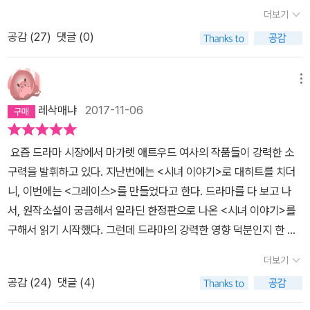
었지만, 성적을 잘 받기 위해, 문제아로 찍히지 않기 위해 조용히 입
의해 감시를 받으며 혼자서는 절대 다닐 수 없다. 둘씩 짝지어 걸으며
더보기
닫고 넘어갔다. 그때는 그 순간만 모면하면 될 줄 알았는데... 나이를
다른 이야기를 나눠서는 안 된다. 뿐만 아니라 하얀색 두건으로 얼굴
공감 (
27
)
댓글 (0)
먹고 사회에 나와보니 그 시절에 겪은 일은 시작에 불과했다. 아침마
을 가려야 하고 온 몸을 감출 빨강색 드레스를 입어야 한다. 빨강은 곧
다 시작되는 화장 지적, 옷차림 지적, 몸매 지적, 나이 지적. 젊을 때는
피의 색이다. 시녀들에게 기대할 것은 오로지 한 가지, 아이를 낳는 것
젊다는 이유로 지적질 당하고 나이 드니 나이 들었다는 이유로 지적
메뉴
뿐이다. 아이를 낳는 기계 그 이상도 아니다. 시녀가 아이를 낳기 위해
질 당하는 게 일이다. 어디 사회에서만 그런가. 집에서도 언제 결혼해
서는 사령관과 관계를 가져야 하는데 마치 3인 1조로 움직이듯 한
레삭매냐
2017-11-06
애 낳을 거냐는 잔소리 잔소리... 나는 애를 낳기 위해 만들어진 출산
다. 즉 시녀와 사령관, 사령관의 아내와 함께 아이를 낳기 위한 행위를
기계인가. 당신들의 종족을 번식하기 위한 수단인가. 애를 낳으면 더
해야 한다. 사령관의 아내와 사령관이 만들어야 하는 아이를 대신 낳
요즘 드라마 시장에서 마가렛 애트우드 여사의 작품들이 강력한 소
낳으라고, 잘 키우라고 고나리질이 계속되겠지. 이러나저러나 고나리
는 시녀는 아내들의 대용품일 뿐이다. 지금으로 보면 대리모의 한 형
구력을 발휘하고 있다. 지난번에는 <시녀 이야기>로 대히트를 치더
질 당하고 욕을 먹는 게 여자의 일생이라면, 그냥 내 멋대로 살련다
태다. 머리가 잿빛으론 센 사령관은 아이 낳는 능력이 되지 않는지 4
니, 이번에는 <그레이스>를 만들었다고 한다. 드라마를 다 보고 나
(하지만 말이 쉽지, 내 멋대로 살기도 쉽지 않다). 아무튼 이런 꿀꿀한
주에 한 번씩 그 일을 치러도 아이는 생기지 않는다. 이럴 때 아내들은
서, 원작소설이 궁금해서 알라딘 한정판으로 나온 <시녀 이야기>를
기분으로 마거릿 애트우드의 <시녀 이야기>를 읽었다. 21세기 중반,
시녀들에게 제안을 한다. 시녀들을 진찰하는 의사들 아니면 수호자와
구해서 읽기 시작했다. 그런데 드라마의 강력한 영향 덕분인지 한 백
가부장제와 성경을 근본으로 한 전체주의 국가 '길리아드'가 탄생하고
몰래 동침하게 하여 아이를 밸 수 있게 하는 것이다. 물론 그에 따른
쪽 남짓 읽다가 접었다. 그리고 이달 들어 다시 읽기 시작했는데 이게
국민들을 폭력적으로 억압하기 시작하며 그중에서도 여성들은 나이
더보기
보상은 주어진다. 남자에게는 돈을, 여자에게는 필요한 물품을 제공
한 번 본궤도에 오르니 멈출 수가 없더라. 새벽까지 달려서 다 읽었
및 출산 능력에 따라 여러 계급으로 분류된다는 파격적인 설정인데,
하는 식이다. 오브프레드가 원한 것은 딸의 생사와 한 장의 사진이었
공감 (
24
)
댓글 (4)
다. 원작소설을 보면서 드라마가 상당히 원작에 충실했구나 싶었다.
무려 지금으로부터 32년 전인 1985년에 발표된 소설이란다. 최근에
다. 담배 한 개비와 함께. 밤에 잠자리에 들 때마다 나는 생각한다. 아
미래의 어느 시점, 미국 땅에 들어선 신정국가 길리아드에 사는 시녀