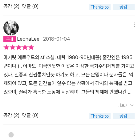
트위터에 올리는 한 줄도 좋고. 그렇게 말하고 알리고 공론화해야 된
럼. 눈을 뜨면 옛날로 돌아가 있을 내일을 그렸던 것처럼. #시녀이야
공감 (
2
)
댓글 (0)
시도했다가 잡혀서 엄청난 구타를 당하기도 하지만, 이성보다 동성에
다. 그리고 남자 교사의 성희롱, 성추행 실태를 고발한 여학생들, 정말
기 #마거릿애트우드 #황금가지 #민음사 #책 #책추천 #책리뷰 #소
더 끌리는 모이라는 마침내 엘리자베스 아주머니를 인질로 삼아 탈출
대단하고 존경하고 같은 여성으로서 먼저 소리 내지 못해 미안하다.
설 #소설추천 #영미소설 #영미문학 #SF #SF소설 #증언들
하는데 성공한다. 그 후, 프레드 사령관을 따라 나섰던 일종의 일탈이
학생들을 보니 나 자신이 정말 부끄럽고 한심하다. 학창 시절부터 지
메뉴
었던 이세벨 하우스에서 그녀를 다시 만나는 장면도 드라마와 궤적을
금까지 당하고 원망하고 혼자 열 냈다가 속으로 삭이는 것 말고 내가
LeonaLee
2018-01-04
같이 한다. 다만, 각고의 노력 끝에 모이라가 마침내 캐나다로 탈출하
한 일이 뭐가 있나 싶다. 미안하다 정말.
는데 성공하는 장면이 나오지만 소설과는 다른 부분이다. 루크 역시
마거릿 애트우드의 sf 소설. 대략 1980-90년대쯤( 출간인은 1985
캐나다로 탈출하는 과정에서 죽은 것으로 소설에 나오지만 드라마에
년이다 ) . 아마도 미국인듯한 이곳은 이상한 국가주의체제를 가지고
서는 탈출에 성공해서 모이라와 재회하는 장면이 등장한다. 소설은
있다. 일종의 신권통치인듯 하기도 하고, 모든 문명이나 문자들은 억
오프레드가 사령관의 집에서 어디론가 끌려 가는 장면으로 끝나는 반
제되어 있고, 모든 인간들이 알수 없는 상황에서 감시와 통제를 받고
면, 드라마에서는 시즌 1을 같은 장면으로 끝내면서 새로운 시즌 2를
있으며, 끌려가 혹독한 노동에 시달리며 그들의 체제에 반했다간 죽
예고했다. 어떤 식의 서술이 등장할 지 <시녀 이야기> 두 번째 시즌
임을 당해 공재된 장소에 효수되는 그런 상황이다. 특히 여러 공해와
이 기대된다. 소설이나 드라마에서 오프레드는 모두 수동적인 여인을
더보기
산업재해로 인해 여성의 임신능력이 현저히 떨어진 관계로, 임신이
대표하는 모습으로 출발한다. 하지만, 소설에서는 길리아드에서 자신
공감 (
2
)
댓글 (0)
가능한 여자들은 국가로부터 엄격한 통제를 받고 있으며, 임신만을
이 체험한 모든 것으로 후대에 기록으로 남기는 그리고 드라마에서는
위해 지도자의 집에 배당되고 있는 상황. 주인공인 나는, 남편도 있고
조금씩 자신만의 방식으로 시스템에 저항하는 모습을 보여주기 시작
아이도 있었지만, 재혼한 여성이었기 때문에 분류되어 아이를 생산해
한다. 그런 점에서는 드라마에 좀 더 높은 점수를 주고 싶다. 아이를
메뉴