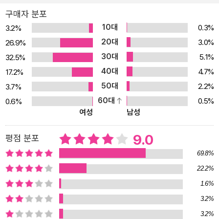
그 현실을 넘어서려는 초월 의지가 서로 어우러지면서 새로운 미래를
구매자 분포
만들어왔다. 언뜻 보면 <환상>은 백일몽처럼 헛된 것이지만 실제로
10대
0.3%
3.2%
는 비루한 현재와는 또 다른 현실을 만들어내는 능력이다. 그리고 작
20대
3.0%
26.9%
가들은 유난히 예민한 환상의 더듬이를 가지고 또 다른 미래를 꿈꾸
30대
5.1%
32.5%
는 사람들이라 할 수 있다. 근대 이후 한국 문학은 오랫동안 환상이 결
40대
4.7%
17.2%
핍된 상태의 문학을 제일로 여겨왔다. 이성 중심의 계몽주의적 문학
50대
2.2%
3.7%
이 한국 문학의 주류를 이루어왔으며, 그것은 문학을 과도하게 현실
60대
0.5%
0.6%
에 얽매어 버렸다. 특히 1980년대에는 문학이 현실에 기울어지면서
여성
남성
미적 자율성을 잃어버린 채 표류했다. 1990년대 문학은 내적 성찰에
몰두하면서 미적 자율성을 회복하고, 그에 따라 마음의 움직임이 기
9.0
평점 분포
록하는 또 다른 현실을 상당히 회복했다. 그러나 아직 한국 문학은 그
69.8%
다지 비루한 현실에서 자유롭지 않으며, 상상력을 종횡무진으로 사용
22.2%
하는, 자유롭고 활달한 이야기의 세계로 나아가지 못하고 있다. (주)
1.6%
황금가지는 그동안 지속적으로 현실 바깥의 또 다른 현실을 다루는
문학 행위에 관심을 기울여 왔다. 드래곤라자와 반지의 제왕 등의 판
3.2%
타지 소설과 셜록 홈즈 전집, 아르센 뤼팽 전집, 애거서 크리스티 전집
3.2%