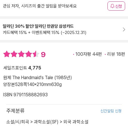
관심 저자, 시리즈의 출간 알림을 받아보세요
신청
알라딘 30% 할인! 알라딘 만권당 삼성카드
카드혜택 15% + 이벤트혜택 15% (~2025.12.31)
9
100자평 44편
리뷰 18편
세일즈포인트
4,775
원제 The Handmaid's Tale (1985년)
양장본
528쪽
140*210mm
630g
ISBN 9791158882693
주제분류
신간알림 신청
소설/시/희곡
>
과학소설(SF)
>
외국 과학소설