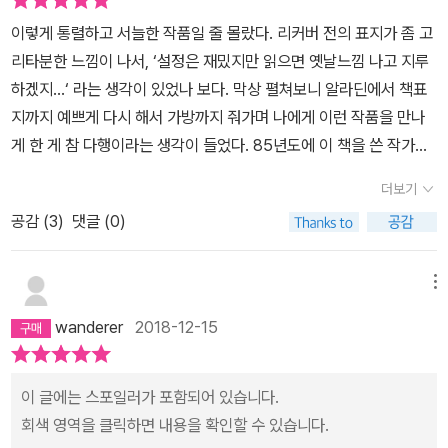
는데 젊은 여자가 앉아 있느냐고 발차기를 당하는 이 나라의 사정을
것 아닐까.여성 작가의 상상력이 만들어낸 디스토피아 소설이라고 말
브프레드는 그가 변태적인 무언가를 원할 거라 생각한다. 하지만 그
질 수도 있지 않나 하는 생각이 현재 미국 최고위직에서 터무니 없는
이렇게 통렬하고 서늘한 작품일 줄 몰랐다. 리커버 전의 표지가 좀 고
생각하면 허무맹랑한 이야기만은 아니다.다 큰 성인의 용모를 검사하
할 수 있을지도 모르겠지만, 그저 상상 일까?여기에 그려진 모든 장
는 스크래블 게임 상대로서 그녀를 원했다. 책상에 마주앉아 스크래
작태를 보이고 있는 권력자의 모습과 기묘하게 겹쳐졌다. 정말 무서
리타분한 느낌이 나서, ‘설정은 재밌지만 읽으면 옛날느낌 나고 지루
고, 스커트 길이를 제한하고, 스타킹 색깔까지 지정하는 나라. 여자한
치들이 수많은 여성들의 과거와 현재, 그렇지 않길 바라지만, 미래의
브 게임을 한다. 보상으로 잡지를 보게 하거나 책을 읽을 수 있게 해준
웠던 것은 자유와 민주주주의 본고장이라는 나라가 순식간에 일단의
하겠지...‘ 라는 생각이 있었나 보다. 막상 펼쳐보니 알라딘에서 책표
테만 '웃으라'고 강요하고 웃지 않으면 싸가지 없다, 그런 성격으로 시
모습 일지도 모른다.오브프레드와 다른 오브썸원에게 던지는 나의 작
다. 문제는 아내 몰래 해야 하고, 들키는 날엔 그녀는 수호자들에게 잡
광신자들이 지배하는 경찰 신정국가로 돌변할 수 있다는 점이었다.
지까지 예쁘게 다시 해서 가방까지 줘가며 나에게 이런 작품을 만나
집 못 간다는 욕을 듣는 나라. 혼자 일하는 여자는 살인 표적이 되는
은 응원이 허무로 남는지 안도로 남는 지는 불투명하다.이야기로서도
혀 어딘가로 가거나 죽음을 선택할 수밖에 없다. 그럼에도 사령관의
왜 시민들은 길리아드의 그런 반동적인 움직임에 저항할 수 없었을
게 한 게 참 다행이라는 생각이 들었다. 85년도에 이 책을 쓴 작가가
나라. 화장실에 갔다가 칼을 맞을 수도 있는 나라. 그래서 남녀 공용
사상적으로서도 무궁무진한 이야깃거리가 될 만한 소설이다.현실을
말을 거절하지 못한다. 여성의 지위가 하찮은 세계에서 할 수 있는 일
까? 오프레드는 사랑하는 남편 루크와 딸을 빼앗기고 리디아 아주머
바라보던 세상과 지금 이 책을 읽는 내가 바라보는 세상이 너무도 비
화장실은 못 가고, 여성 전용 화장실은 여성 전용 화장실대로 몰카가
반영하면서도, 메타픽션이고, 에스에프적이며, 서스펜스와 드라마가
이란 많지 않다. 시녀들이 아들을 낳는다면 그 아들의 지위는 달라지
더보기
니들의 철저한 재교육 과정을 통해 시녀로 거듭나게 된다. 그녀들의
슷해 소름이 끼친다. 현실을 레퍼런스로 한 부분이 넘치게 깔려있어
있다는 우려 때문에 일을 보면서 얼굴을 가방으로 가리고 보이는 구
넘쳐난다. 이것은 그야말로 whole package… 루머일 수도 있지만,
겠지만 딸을 낳았을 때는 그 딸도 누군가의 아내가 되거나 시녀들이
존재는 게이샤나 매춘부들의 그것과도 현저하게 다르다. 소설에서 나
공감 (
3
)
댓글 (0)
서 누구라도 붙잡고 여기저기 보여주고 공감하고 싶더라. 디스토피아
멍마다 휴지를 끼워 막는 나라. 유력 정치인, 고위 공무원, 재벌 부회
마거릿 애트우드가 속편을 쓴다는 이야기도 있고…. 그렇다면 기대한
되어야 한다. 그저 아이 낳는 기계에 지나지 않는. 그래서 슬펐다. 아
오듯이 두 발 달리 자궁으로 오로지 재생산에 필요한 것 뿐이다. 그것
를 그리고 있어서 특히 여성 독자에게는 정서적 타격이 좀 올 수도 있
장이 아무렇지 않게 여성 비하 발언을 쏟아내고도 아무런 처벌을 받
다. 앞으로 쓰여질 속편도, 애트우드의 다른 이야기들도.우리는 미래
마 내가 여성이어서 더 슬펐는지도 모르겠다. 문득 옥타비아 버틀러
을 거부한다면 열악한 환경의 콜로니에 배치되거나 비여성으로 분류
는데 (나도 에이 뭐 하다가 결국 악몽을 꿨다.) 오히려 ‘그래 알아 이
지 않고 손해도 입지 않는 이 나라는, 적어도 여성들에겐, 이미 길리아
메뉴
를 갈망했다. 우리는 어쩌다 터득하게 되었을까? 영영 채울 수 없는
의 『킨』에서 나이절이 아이를 낳으면 자신의 아이 또한 노예가 되므
되어 비참한 삶을 마치게 되는 것이다. 게다가 시녀 활동 중에 세 번
건 소설이고 좀 너무하지.‘ 라는 전제를 작가와 암묵적으로 공유하고
드다. 읽기가 쉽지만은 않은 소설이고 약간의 아쉬움도 남지만, 많은
허기를 갈구하는 이런 재능을, 도대체 어디서 배워버린 걸까? 갈망이
로 낳기 싫다고 했던 말이 떠올랐다. 이 소설이 1985년에 쓰였다는
wanderer
2018-12-15
실패하게 되도 마찬가지 운명이다. 넷플릭스 드라마에서는 좀 더 극
있다는 느낌에 마음이 편해지기도 했다. 덤으로 번역인데도 생생하게
사람들이 이 소설을 읽거나 적어도 이 소설의 존재 정도는 알았으면
공기 중에 떠돌았다. - 102017. aug. 재독 후 다시 씀.
걸 기억할 필요가 있다. 1985년이 미국에서 어떤 시대였는지 가늠하
적인 장면들에 치중했다면, 소설은 자유로웠던 시절을 기억하는 영혼
느껴지는 작가의 섬세하고 탁월한 표현력에 감탄 또 감탄 하다가 실
좋겠다. 남성 중심의 사회에서 여성이 당하는 차별과 억압이 어떤 것
기가 쉽지 않지만 21세기의 모습을 이토록 우울하게 그렸다는 게 슬
에서 비참한 처지의 시녀로 전락한 오프레드의 내적 갈등에 좀 더 치
력 발휘를 너무 충분히 하시는 바람에 결국 두 손 들었다. 미드로 방영
이 글에는 스포일러가 포함되어 있습니다.
인지, 여성이 느끼는 부담과 공포가 어느 정도인지 서로 이야기하고
프다. 희망이라고는 보이지 않는다는 게. 그때서야 우리는 평범하게
중한다. 언제나 수동적인 삶을 살았던 오프레드에 비해 그녀의 친구
중이라는데 어떻게 볼 수 있는지 방법을 찾아봐야겠다.
회색 영역을 클릭하면 내용을 확인할 수 있습니다.
알렸으면 좋겠다. 픽션도 좋고 논픽션도 좋고, 고발도 좋고 블로그나
생활했던 과거의 일상을 그리워하겠지. 오브프레드가 바랐던 것처
모이라는 보다 적극적인 면모를 보여준다. 재교육 센터에서 탈출을