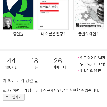
주목받고 있다. 현재(2017년 5월) 미국 최대 인터넷 서점인 Amazo
n 차트 1위에 등극하였다. 21세기 중반, 전지구적인 전쟁과 환경 오
염, 각종 성질환으로 출생률이 급격히 감소하면서 미국은 극심한 혼
란 상태에 빠진다. 이때를 틈타 가부장제와 성경을 근본으로 한 전체
주의 국가 〈길리아드〉가 일어나 국민들을 폭력적으로 억압하는데, 특
증언들
내 이름은 빨강 1
꿀벌의 예언 1
히 여성들을 여러 계급으로 분류하여, 교묘하게 통제하고 착취하기
시작한다. 이에 평화롭게 살던 여인 오프브레드는 어느 날 갑자기 이
름과 가족을 뺏긴 채 사령관의 〈시녀〉가 되어, 삼엄한 감시 속에 그의
아이를 수태하도록 강요받는다.오늘날 환상 소설은 그동안 주류 문화
읽고 싶어요 64명
44
18
26
에 가려지고 침묵당해 온 것들을 다시 드러내 보여주고 잃어버린 목
읽고 있어요 37명
100자평
리뷰
마이페이퍼
소리를 되찾아준다는 점에서 중요한 의의를 갖는다. 그것은 기존의
읽었어요 161명
통념과 사회 질서를 초월하는 또 다른 세계와 또 다른 리얼리티를 탐
이 책에 내가 남긴 글
색하고 제시해 준다. ― 환상문학전집을 기획하며 , 서울대 영문과 김
로그인하면 내가 남긴 글과 친구가 남긴 글을 확인할 수 있습니다.
성곤 교수 <환상>은 <현실>과 더불어 문학, 아니 삶의 중요한 두 가
지 구성 요소이다. 인간은 눈을 들어 경이로운 세계를 바라보고, 미지
로그인하기
의 것을 상상하고 꿈꾸며 살아왔으며, 현실에 대한 날카로운 인식과