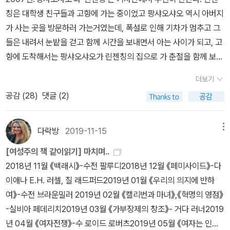
까 하는 기대를 갖고 도서관에서 빌려왔다.요즘처럼 무지막지한 더운
칭은 대학생 친구들과 고향에 가는 중이었고 팡샤오샤오 역시 아버지
여름엔 책이 안 읽혔던가? 원래 책은 더워서 더 읽히고 추워서 더 잘
가 사는 곳을 방문하러 가는거였는데, 폭설로 인해 기차가 멈추고 그
읽히고... 그런거 아녔던가 잠시 반문해보았다. 아무튼 책이 너무 안
들은 내려서 눈밭을 걷고 함께 시간을 보내면서 아는 사이가 되고, 고
읽혀. 이거 잡았다 저거 잡았다 방황하고 있다. ㅠㅠ방에서 읽었다 거
향에 도착해서는 팡샤오샤오가 린젠칭의 집으로 가 춘절을 함께 보내
실에서 읽었다... 이 방, 저 방 방황하다 2층 아들방 보고 열나서 다시
며 친구가 된다.그들은 베이징에 돌아와서도 친하게 지내면서 사이좋
내려오고...책을 읽고 있었는데 금방 딴 짓하고 딴 생각하고 있는 내
더보기
은 친구가 되는데 린젠칭은 친구로 지내는동안 팡샤오샤오의 애인이
자신을 자주 접하게 된다. 날이 너무 더우니 혼자 있어도 에어컨을 빵
공감 (
28
)
댓글 (2)
여러차례 바뀌는 것을 보게된다. 팡샤오샤오는 베이징에서 정착하고
빵 틀 수 밖에 없다. 어젠 평소와 같은 온도로는 더 이상 시원해지지
싶었고, 그건 혼자만의 힘으로 되지 않는 것이었기에 안정적인 직업
않아서 온도를 더 낮췄다. 에구구야... 그래도 책이 머리에 안들어오려
과 돈 있는 남자들을 애인으로 사귀어 왔던 것. 그러나 좋은 직업의 남
다락방
2019-11-15
메뉴
고 버티길래, 그리고 직장 근처로 이사 나갔다 8개월여 만에 다시 집
자는 집에서 팡샤오샤오를 반대하고, 팡샤오샤오에게 물질적으로 잘
으로 컴백한 아들램 출근룩 사러 이천 프리미엄 아울렛 갔다왔다. 돈
[여성주의 책 같이읽기] 마치며..
해줄 것 같았던 남자는 유부남이었다. 팡샤오샤오의 연애는 뜻대로
쓰러 다니니 시간 금방 가고 좋았다. 아들이 나가 있는 사이에 허리 사
2018년 11월 《백래시》-수전 팔루디2018년 12월 《페미사이드》-다
되지 않고 린젠칭과 팡샤오샤오 모두 베이징에서 제대로 자리잡지 못
이즈가 10센티가 넘게 줄었다(개고생 생고생 했나보다. 밥 좋아하는
이애나 E.H. 러셀, 질 래드퍼드2019년 01월 《우리의 의지에 반하
한채, 서로에게 힘을 주고 우정을 나누다가 연인이 된다. 그렇게 이 가
아들인데...). 옷 사다 입히니 이제야 옷태가 좀 나서 돈 쓴 보람이 있
여》-수전 브라운밀러 2019년 02월 《캘리번과 마녀》,《혁명의 영점》
난한 연인의 사랑은 시작된다.나이대도 비슷하고, 젊었으나, 자리 잡
다. 부디 그 몸무게, 사이즈 유지 잘하길 바라는데 이 더위에도 아침부
-실비아 페데리치2019년 03월 《가부장제의 창조》- 거다 러너2019
지 못하고 늘 가난한 상태로 함께 사는건 쉽지 않았다. 가난은 이들을
터 육개장에 말아 밥 한그릇 뚝딱 해치우고, 특히 저녁엔 밥을 먹어도
년 04월 《여자전쟁》-수 로이드 로버츠2019년 05월 《여자는 인질
휘청거리게 했다. 팡샤오샤오가 좋은 집에서 살고 싶었던 것, 베이징