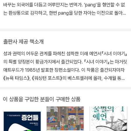
바꾸는 외국어를 더듬고 어루만지는 번역가. ‘pang’을 형언할 수 없
는 환상통으로 감각하고, 한번 pang을 당한 자아는 이전으로 돌아갈
수 없다고 믿는다. ‘Poignant’은 pang이 꿰뚫고 지나간 자리에서 가
라앉는 어떤 찬란한 사무침의 형용사. 우리에게 앎을 주고 깨달음을
주지만 또한 우리를 찌르고 상처입히고 관통하는 문학 같은. 감춰뒀
출판사 제공 책소개
던 의미를 급작스럽게 드러낸 단어로는 ‘Bless’가 있다. 축복의 빛깔
성과 권력의 어두운 관계를 파헤친 섬뜩한 미래 예언서『시녀 이야기』
은 무얼까? 무구한 폭포수의 물방울도, 함부로 바다에 엎질러진 유독
의 특별 양장본이 황금가지에서 출간되었다. 『시녀 이야기』는 마거릿
한 유막도, 특별한 빛이 비추는 어느 순간에는 ‘iridescent’하다고 말
애트우드가 1985년 발표한 장편소설이다. 이 작품은 출간되자마자
하고 싶다. 허구 속의 타자가 자신의 거울이 되었을 때 터져 나오는 진
《뉴욕 타임스》, 《워싱턴 포스트》의 베스트셀러에 올라, 수개월 동안
짜 감정, 우리가 닿을 수 있는 유일한 빛. 그게 내가 아는 ‘reflectio
그 자리를 지키면서 애트우드를 일약 화제 작가로 급부상시켰다. 발
n’이다. 산문집 《디어 제인 오스틴》이 있고, 옮긴 책으로는 《프랑켄
표 당시 이 소설은 여성을 오직 자궁이라는 생식 기관을 가진 도구로
슈타인》, 《시녀 이야기》, 《가재가 노래하는 곳》, 《솔로몬의 노래》,
이 상품을 구입한 분들이 구매한 상품
만 본다는 설정 때문에 큰 충격을 불러일으켰으며, 출간한 지 30년이
《사악한 목소리》, 《오만과 편견》 등이 있다.
되어가는 오늘날에 와서는 성과 가부장적 권력의 어두운 이면을 파헤
친, 작가의 예리한 통찰력으로 인해 시대를 뛰어넘는 고전으로 평가
받고 있다. 최근 Hulu 채널을 통해 드라마로 새롭게 선보이며 또다시