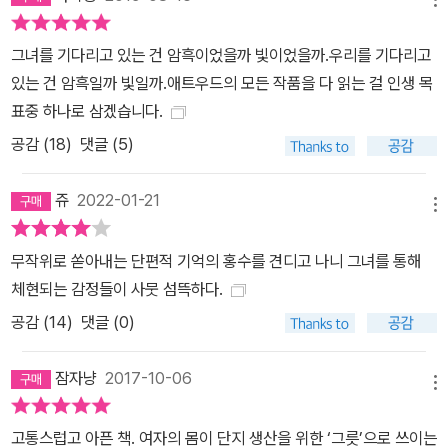
들에 대해 새로운 시각을 제공한다. 문학을 단순히 현실의 반영으로
보거나 지식의 형태로 보지 않고, 상상력과 욕망의 결합으로 봄으로
그녀를 기다리고 있는 건 암흑이었을까 빛이었을까.우리를 기다리고
써 기존의 편협한 문학 이해를 넘어서는 새로운 시각을 통해 작품을
있는 건 암흑일까 빛일까.애트우드의 모든 작품을 다 읽는 걸 인생 목
선정할 것이다. 이 전집은 한국에서 나온 기존의 문학 전집과는 전혀
표중 하나로 삼겠습니다.
다른 목록을 갖게 될 것이다. 셰익스피어, 발자크, 멜빌, 보르헤스 등
공감 (
18
)
댓글 (5)
기존의 문학 전집을 통해 익숙하게 알려진 거장들의 작품을 포함해
호프만, 루이스, 베르나노스 등 유독 한국에서만 잘 알려져 있지 않은
쥬
2022-01-21
작품들을 대거 소개할 것이다. 둘째, <환상문학전집>은 그동안 문학
메뉴
의 주변부에서 소외받아 온 19, 20세기의 환상 소설, 고딕 소설, 공포
무작위로 쏟아내는 단편적 기억의 홍수를 견디고 나니 그녀를 통해
소설들뿐만 아니라 현대의 판타지, SF 문학 작품들까지 아우를 것이
체현되는 감정들이 사뭇 섬뜩하다.
다. 이 전집을 통해 독자들은 문학을 바라보는 새로운 시각을 얻게 될
공감 (
14
)
댓글 (0)
것이며, 동시에 처음으로 한국에 소개되는 세계의 걸작들을 읽는 즐
거움을 맛보게 될 것이다.
잠자냥
2017-10-06
메뉴
고통스럽고 아픈 책. 여자의 몸이 단지 생산을 위한 ‘그릇’으로 쓰이는