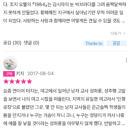
다. 조지 오웰의 『1984』는 감시자의 눈 빅브라더를 그려 옴짝달싹하
지 못하게 만들었다. 황폐해진 지구에서 살아남기란 무척 어려운 일
이 되었다. 사랑하는 사람과 함께라면 어떻게든 견딜 수 있을 것도 같
은데 모든 게 사라진 시대라면. 더군다나 여성의 지위가 그저 아이를
더보기
낳기 위한 도구로 여겨진다면. 그래도 살아갈 희망을 가질 수 있을
공감 (
30
)
댓글 (0)
까. 마거릿 애트우드의 소설 『시녀 이야기』는 전쟁과 환경오염 때문
에 더 이상 아이가 태어나기 힘든 21세기의 미국을 그렸다. 소설 속
여성의 지위는 각 계급에 따라 다른 취급을 받는다. 아이를 낳을 수 없
메뉴
는 그의 아내들과 부엌일을 돕는 하녀들, 가임기의 여성은 시녀들로
키치
2017-08-04
나뉜다. 이 계급에 들지 못하는 여성들은 어딘가로 사라져야 할 판이
다. 이 세계는 나이든 여성 즉 할머니들이 보이지 않는다. 시녀들은 임
요즘 연이어 터지는, 여고에서 일어난 남자 교사 성희롱, 성추행 고발
지로 향하는데 마치 부대 전출을 가는 듯 계약기간동안 머물 뿐이
을 보면서 나의 여고 시절을 떠올린다. 지역의 유일한 여고라서 '인형
다. 그것도 아이를 낳으면 대접을 받지만 그렇지 못하면 다른 임지로
공장'으로 불렸던 그곳. 몇 안 되는 남자 교사들은 은근슬쩍 학생들의
가야 한다. 시녀들은 가구가 거의 없는 공간에 갇혀 산다. 무기로 사용
몸을 만지거나 누구는 가슴이 작니 크니, 누구는 엉덩이가 커서 나중
할 수 있을 만한 것들은 아예 주어지지 않고 뛰어내릴 거에 대비해 창
에 애를 잘 낳을 것이라는 성희롱을 아무렇지 않게 했다. 반발하고 싶
문도 조금밖에 열리지 않는다. 물건을 사러 외출할 때는 소위 ‘눈’들에