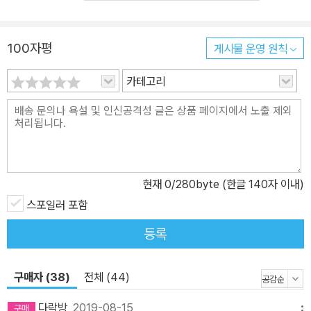
등의 추리 소설 들을 통해 황금가지는 문학 독자들에게 새로운 읽기
의 즐거움을 선사해 왔다. 이번에 새로 펴내는 <환상문학전집>은 인
100자평
게시물 운영 원칙
간의 상상력이 닿을 수 있는 가장 깊숙한 곳에서 나온 여러 작품들을
차례로 소개할 예정이다. 인간 내면의 악마성을 다룬 호프만의 악마
카테고리
의 묘약, 고딕 소설의 효시인 호레이스 월폴의 오트란토 성, 항해 중
난파되어 동료의 살을 뜯어 먹을 수밖에 없는 극한 상황에 몰린 인간
을 다룬 애드거 앨런 포의 아서 고든 핌의 모험, 21세기 중반의 미국
을 배경으로 하나의 인체 생산 기계로 전락한 여성의 참혹함을 다룬
마거릿 애트우드의 시녀 이야기, 멸망에 처한 세계에 절망한 한 소녀
현재
0
/280byte (한글 140자 이내)
의 어둠 가득한 내면을 다룬 도리스 레싱의 생존자의 회고록 등을 비
롯하여, 서양 판타지의 세계에 동양적 현실을 접합시켜 새로운 스타
스포일러 포함
일의 판타지 소설을 써낸 레이먼드 파이스트의 마법사와 제국의 딸이
등록
1차분으로 나왔다. 이후 황금가지에서는 셰익스피어, 발자크, 호손,멜
빌 등 본격 문학의 거장들이 쓴 환상적인 작품들을 포함하여 환상, 공
구매자 (38)
전체 (44)
포, 판타지, SF 등 여러 장르를 넘나들면서 환상 문학의 걸작들을 펴
낼 예정이다. 이 전집의 특징은 다음과 같다. 첫째, 기존의 문학 작품
다락방
2019-08-15
메뉴