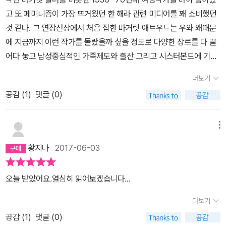
의 배경은 가까운 미래이다. 공해와 질병으로 출산율이 급감하고, 기
에 살고 있어서 그런지, 이 이야기속에서 여성을 다루는 모습이 그렇
가. 이런 시각이야말로 길리아드를 지배하는 사령관들의 시각과 다를
고 또 페미니즘이 가장 뜨거웠던 한 해라 관련 미디어를 꽤 소비했던
독교 원리주의자들이 정권을 잡은 나라. 그 곳에서 임신이 가능한 모
게 완전 놀랍지도 않고 sf 스럽지도 않았다. 실제로 이슬람쪽에서도
게 무엇이란 말인가. 또, 일반 시민들에게는 종교적이고 엄숙한 삶을
것 같다. 그 연장선상에서 처음 접한 마거릿 애트우드는 우와 왜때문
든 여성은 '시녀'라는 이름으로 관리된다. 아직 과거의 자유로운 시대
여자를 보호한다는 이유로 여자를 통제하고 있기도 하고. 누가 누군
강요하면서 정작 자신들은 스트레스 해소를 위해 이세벨 하우스에서
에 지금까지 이런 작가를 몰랐을까 싶을 정도로 다양한 장르를 다 끌
의 기억을 가진 30대 초반의 주인공은 과거를 회상하면서도 현재의
가를 보호해준다고 그의 결정권과 자유를 억압한다는 것은 어떤 의미
쾌락을 만끽하지 않았던가. 마가렛 애트우드는 이런 방식으로 어느
어다 놓고 남성중심적인 가족제도와 출산 그리고 시스터본드에 기반
기괴한 가치관을 수용하려고 애쓴다. 스스로를 겁쟁이라 자책하면서
가 있는걸까. 저 여자는 올바른 여성( 요즘 말마따나 개념녀 )이라고
시대에나 등장하는 지배권력의 위선적인 면모를 보기 좋게 저격한
한 페미니즘 운동에 대한 건조한 비판까지 아우르는 엄청난 작가이
도 어떻게든 살아남기를 간절히 바란다.'행주는 하얀 바탕에 파란 줄
더보기
남성이 재단할 수 있는가. 그렇게 보호와 정결의 기준을 세워 놓고도
다. 소설 <시녀 이야기>의 마지막은 오랜 시간이 흘러 길리아드 시대
다. 리스펙. 사실 드라마화되면서 화제가 되었고 그런 루트로 접했기
무늬가 있다. 행주는 옛날이나 지금이나 똑같다. 가끔 이렇게 문득 비
어째서 남자들은 자신들이 조롱하고 가지고 놀 ' 올바르지 않고 말하
공감 (
1
)
댓글 (0)
가 끝난 뒤, 연구자들이 오프레드가 남긴 기록을 가지고 논쟁하는 장
때문에 처음엔 별 기대가 없었다. 걸온더 트레인이나 조금 더 나아가
치는 정상적 삶의 흔적이 매복하고 있는 병사처럼 옆에서 나를 덮칠
기 편한' 여성들은 당연히 가지고 있고 싶어할까. 그런 모습이 불편하
면이다. 나는 여기에서 다시 한 번 기록이 얼마나 중요한 지에 대해 다
나를 찾아줘 정도의 이야기 일거라고 생각했다가 정말 정신 없이 빠
때가 있다. 평범한 것들, 일상적인 것들, 세찬 발길질처럼 과거를 환기
고 싫으니, 그럼 우리는 어떻게 대처를 해야 하는걸까. 여자들 자신에
시 한 번 깨닫게 되었다. 길리아드의 역사를 논의하는 학회에서 연구
져 들었다.시녀이야기라는 규방 문학(?) 스러운 제목은 알고보면 전
메뉴
시키는 것들. 문맥에서 떨어져 나온 행주 한 장을 보며 나는 그만 헉
게도, 자신의 주변의 남자들이나, 또는 자신들의 아이들에게는 어떻
자들은 오프레드가 남긴 기록에 대한 신빙성에 대해 제기한다. 자랑
체적인 비틀기로 사용하고 있는 제프리 초서의 '켄터베리 이야기'에
하고 숨을 멈춘다.' (85쪽)과거는 그렇게 곳곳에 널려있지만, 또한 그
황지나
2017-06-03
게 대해야 하는걸까. 고민되지 않을수 없었다. 나는 여자라고 차별받
할 만하지 못한 일들에 대해 공식적인 기록이 남아 있을 리가 없지 않
대한 비꼼(?)이라고 할 수 있을 것 같다. 실제로 책의 마지막 에필로
어디에도 없다. 자신이 낭비해버렸던 '남에게 모습을 보이지 않을 수
는 상황속에서 상당기간동안 살아오고 있지만, 우리의 다음인 아이들
은가. 일본도 정신대에 대해 공식적인 기록이 없으니 존재하지 않았
그 부분에 직접 켄터베리 이야기에 대한 오마주임이 드러나기도 한
있다는 그 자유로움'을 그녀는 갈구하지만 이미 더이상 허용되지 않
오늘 받았어요.열심히 읽어보겠습니다...
에겐, 좀더 다른 관점을 나누어 주고 싶어졌다. 덧. 상당히 불편한 마
다는 식의 말도 되지 않는 논리로 억지를 부리고 있지 않은가. 주제와
다. 구술기록의 해석 문제와 중세적 기독교적 세계관과 자본주의와
는 자유이다. 여전히 또렷이 기억하는 자유, 하지만 이제는 놓쳐버린
무리였는데, 부록처럼 들어간 내용을 읽고 나니 뭔가 객관화가 되어
상관이 없겠지만 어제 본 <김어준의 블랙하우스>에 등장한 미국사람
자유주의와 페니미즘 사이의 논쟁점들이 심각하지 않고 신파나 계도
더보기
자유. 그녀는 자유에 대해 무지하지 않다. 다만 노력을 기울여 무시할
져서 조금은 편해진다. 마지막 부분은 설정을 정리해주는 이야기가
타일러 라쉬가 설파한 강대국의 논리인 국가는 일체의 감정이 배제되
로 끝나지 않는 균형잡힌 태도가 정말 매끈해서 놀랄 수 밖에 없다. 이
뿐이다. 그리고 자신이 얼마나 무지한지조차 알지 못할만큼 아예 무
공감 (
1
)
댓글 (0)
있으므로 가능한 읽어보는게 좋을듯.
어야 한다는 방식의 그럴듯한 논리가 불쑥 떠올랐다. 처음으로 읽은
런 이야기가 1985년에 씌여졌다니!!! 80년대 중후반을 감돌던 종말