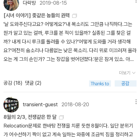
여성의 삶이 잔잔히 그려진다. 그런데 중반 이후 이야기가 격하게 흐
다락방
2019-08-15
메뉴
해줄 뿐이다>크- 나는 1년간 충실하게 제 때에 해당도서를 읽어냄으
다. 그 때, 린젠칭은 열심히 컴퓨터 게임을 만들었었고, 그 게임의 스
르더니 영화 끝 무렵에는 충격적인 반전과 함께 관객의 뒤통수를 때
로써 내가 어떤 사람인지를 입증한것이다. 졸라 멋진 사람인것이야..
[시녀 이야기] 좆같은 놈들의 권력
토리와 주인공 이름은 팡샤오샤오와 함께 정했었다. 남자와 여자가
리는 결말로 끝을 맺는다. 더욱이 이 영화는 실존 인물의 삶을 그렸다
내가 했지만, 진짜 멋지다.. 어떻게 세상에 이런 캐릭터가 존재하지?
'날 도와주신다고요? 어떻게요?'내 목소리도 그만큼 나직하다.그는
만나는 게임이었고, 그들이 만나지 못하면 어떻게 될까, 라고 물으면
는 점에서 한결 충격적이다.<여자 이야기>는 나치가 프랑스를 점령
맥켄지 데이비스 이후로 이런 캐릭터는 없었다.책들 진짜 다 너무 좋
뭔가 알고 있는 걸까, 루크를 본 적이 있을까? 실종된 그를 찾은 걸
서 세상은 무채색이 되는거지, 라고 이 커플은 대화를 나누었더랬다.
했던 시대를 배경으로 한다. 두 아이의 엄마인 마리(Isabelle Huppe
았고, 가장 인상적이고 놀라웠던 건 《여자는 인질이다》였다. 소설도
까? 내게 다시 루크를 돌려줄 수 있나?'어떻게 도와줄 거라 생각해
훌쩍 어른이 되어버린 그들 앞에는 긴 시간이 쌓여있었고, 그렇게 그
rt)는 가수가 되는 것이 꿈이다. 남편은 전쟁터에 끌려갔고 두 아이와
포함되어 있지만, 이 해당도서들이 모두 읽을 때는 '작가들 천재천
요?'여전히 숨소리나 다름없는 낮은 목소리. 다리 위로 미끄러져 올라
들이 대화를 나누는 사이 린젠칭에게 전화가 걸려온다. 전화를 받는
살아남기 위해 생계를 꾸려나가는 것은 순전히 그녀의 몫이다. 우연
재'를 내뱉게 만들었어. 위의 모든 도서가 페미니즘 추천도서인데, 혹
오는 게 그의 손인가? 그는 장갑을 벗어던졌다.'문은 잠겨 있소. 아무
린젠칭의 수화기 너머로 '아빠' 하는 아이의 외침이 들려오고, 팡샤오
한 계기로 이웃에 사는 친구의 낙태를 돕고 그녀는 그 대가로 전축을
여라도 아직 페미니즘 도서를 잘 읽지 못해서 쉽게 접근하고 싶다면,
도 들어오지 않아요. 그 사람 아이가 아니라는 건 절대로 발각되지 않
샤오는 당황하며 얼른 그 자리에서 일어나는데, 수화기 너머의 아이
선물 받는다. 이로 말미암아 본격적으로 마리는 원치 않는 임신을 한
더보기
'샬롯 퍼킨스 길먼'의 《허랜드》로 시작해보라고 말하고 싶다. 허랜드
을 거요.'그는 장막을 걷는다. 그의 얼굴 아랫부분은 하얀 가제 마스크
는 호텔 방을 한 번 보여달라고 한다. 린젠칭의 아들의 요구대로 전화
여자들에게 은밀히 낙태 수술을 해주고 그 대가로 돈을 받으며 생계
공감 (
18
)
댓글 (2)
는 표제작인 <허랜드>도 좋지만, <누런 벽지>가 압권이다. 마침 며
로 가려져 있다. 한 쌍의 갈색 눈동자, 코 하나, 그리고 머리카락이 갈
기를 한 번 휘익 돌리는 사이사이, 팡샤오샤오는 그 전화기 속에 등장
를 유지하게 된다. 전쟁터에 나간 남편이 곧 돌아오지만 그는 생활을
칠전에 본 영화 《툴리》가 이 누런 벽지를 생각나게 한다. 툴리는 아메
색인 머리 하나. 그의 손은 내 두 다리 사이에 있다. (p.106)아이가 없
하지 않기 위해 여기에서 저기로 저기에서 여기로 자꾸 몸을 움직여
꾸려나가는 데는 관심 없이, 무기력하고 무능력할 뿐이다.마리는 계
리칸 김지영이면서 동시에 누런 벽지의 영화화라고 볼 수 있어. 샬롯
어 대리모를 데리고 사는 대부분의 사령관들은 불임인 경우가 많다.
야 한다. 그녀는 지금 이 시간, 숨어야 한다. 들키지 말아야 한다. 숨겨
transient-guest
2018-08-20
메뉴
속해서 불법 낙태 시술을 하며 돈을 벌고, 그렇게 번 돈으로 점점 큰
퍼킨스 길먼은 무려 백년전에 이 책을 써냈다.매우 좋은 시간이었다.
그것도 모르는 채로 시녀들은 어쩌면 자신에게 문제가 있을지도 모른
진 존재가 된다. 그녀는 결국 호텔 바깥으로 나가고, 호텔 바깥에서 이
집으로 이사를 가며 나치 치하 프랑스라는 암울한 시대에 어울리지
8월의 2/3, 전쟁같은 한 달
저 책들 모두 완독해서 뿌듯하지만, 내가 이 '여성주의 책 같이읽기'를
다고 생각을 하고. 시녀의 역할을 할 수 있는 것도 나이 제한이 있다.
야기를 나누다가 린젠칭은 그녀의 손을 잡고 다시 호텔 안으로 들어
않는 넉넉한 생활을 누리게 된다. 우연히 사귀게 된 매춘부 친구인 룰
Relocation문제로 한바탕 전쟁을 치룬 듯한 8월이다. 일단 분위기
진행하지 않았다면 모두 완독했을 책들은 아닌것 같다. 아마 중간에
사령관과 아이를 갖는 행위를 치르는 것도 임신 가능성이 높은 날 하
가려는데, 마침 린젠칭의 회사 사람을 마주친다. 린젠칭의 손에는 여
루에게는 매춘을 할 공간으로 빈방을 제공하고 돈을 받는 등 ‘돈’을 벌
가 어수선하기 짝이 없고 계속 일하는 와중에 조금씩 짐을 정리하고
놓고 중간에 놓고 그러면서 대부분의 책들을 다음으로 미뤄뒀을지도
루 이틀이고. 오브프레드 역시 임신하지 못하고 있고 또 시간이 얼마
전히 팡샤오샤오의 손이 있었고, 린젠칭과 동료 사이는 어색해진다.