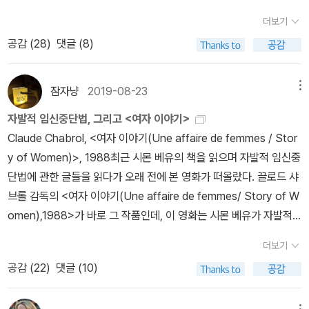
너무 먹는다. 고만 먹으라니까 자기 점심 쪼금 먹어서 괜찮단다. 아이
이다》- 디 그레이엄, 에드나 롤링스, 로버타 릭스비2019년 06월
에 자리 잡고 싶었던 것은 사실이지만, 그래도 린젠칭과 함께 보금자
더보기
고 머리야!이 책 《앨저넌에게 꽃을》의 주인공 찰리 고든이 32살의 청
《성의 변증법》- 슐라미스 파이어스톤2019년 07월 《여성주의 고전
리를 꾸미고 있는 시간들이 불만인 건 아니었다. 그렇지만 또다시 춘
공감 (
28
)
댓글 (8)
년이라니 우리 아들 생각이... 원래 32살이었는데 생일 안지나서 자긴
을 읽는다》-고정갑희 外2019년 08월 《시녀이야기》, 《허랜드》-마
절이 되고 고향에 가는 일들이 반복되는 동안, 그리고 친구들은 다시
아직 30살이라고.. 좋단다!도서관에서 빌려 온 책이 잔뜩 밀려있다.
거릿 애트우드, 샬롯 퍼킨스 길먼2019년 09월 《시몬 베유의 나의 투
고향으로 돌아가 자리잡고 돈을 버는 동안, 여전히 베이징에서 가난
다 읽을 수 있을까? 원래 책은 산 책 중에 읽는거고 빌려 온 책 중에
쟁》-시몬 베유2019년 10월~11월 《제2의 성》- 시몬 드 보부아르 2
잠자냥
2019-08-23
메뉴
하게 지내는 것은 결코 행복하지 못했다. 린젠칭은 계속 계속 가난해
골라 읽는 거랬다. 무조건 다 읽는건 아니지!《감정의 혼란》슈테판 츠
018년 11월부터 1년간 '여성주의 책 같이읽기'를 진행했고 나는 보부
서 좁은 단칸방에서 사는 자신의 삶이, 성공했다고 거짓말해야 하는
자발적 임신중단법, 그리고 <여자 이야기>
바이크의 이 책도 재미있으려나...기대를 갖고.《도롱뇽과의 전쟁》얼
아르의 《제2의 성》을 완독함으로써 제 때에 마쳤다. 정말이지 놀라운
삶이 지겨워졌고 말수가 적어지고 사랑을 표현하는 것도 예전같지 않
Claude Chabrol, <여자 이야기(Une affaire de femmes / Stor
마 전 플친님 서재에서 본 책인데 도서관에 있었다. 요즘은 무조건 도
것은, 내가 매달 해당 도서를 기간 내에 다 읽어냈다는 것. 책읽기를
다. 가난은 사랑을 이겼다. 그렇게 팡샤오샤오는 떠나버린다.2018년.
y of Women)>, 1988최근 시몬 베유의 책을 읽으며 자발적 임신중
서관 검색부터 실시~~~《시녀 이야기》처음 접하는 마거릿 애트우드
좋아한다고 해도 위 도서들 중에는 읽어내기 힘든 책들이 무척 많았
베이징으로 돌아가는 비행기 안에서 그들은 우연히 그러니까 아주 오
단법에 관한 글들을 읽다가 오래 전에 본 영화가 떠올랐다. 끌로드 샤
의 책.세상엔 읽어보고 싶은 책이 왜 이리 많은지...열심히 읽고 읽어
다. 성의 변증법은 읽었지만 몇 번을 다시 읽어야 할 것 같고, 제2의성
랜만에 재회한다. 린젠칭은 비즈니스석에 팡샤오샤오는 이코노미 석
브롤 감독의 <여자 이야기(Une affaire de femmes/ Story of W
도 다 읽지 못하고 가겠지?《어떤 밤은 식물들에 기대어 울었다》내가
역시 다시 읽어보고 싶다. 매달 다른 책을 읽고 싶은 욕망을 누르고 숙
에서 짐을 올리다가 마주한다. 또다시 폭설은 내리고 비행기는 출발
omen),1988>가 바로 그 작품인데, 이 영화는 시몬 베유가 자발적
좋아하는 식물, 그리고 에세이라서...첫 부분 뒤적이다 덮음.《한자의
제처럼 주어진 이 책들을 읽어낸다는 것은 쉬운 일이 아니었지만, 그
하지 못한다. 항공사 측에서는 운항이 가능해질때 출발하겠다며 승객
임신중단법안을 상정하기까지의 프랑스 현실, 그러니까 그 무렵 프랑
풍경》재밌다는 설이 있어서..근데 책 두께 보자마자 호기심 급하락 했
래도 여자가 말을 했으면 지켜야지, 게다가 내가 시작했잖아, 그러니
더보기
들에게 호텔을 제공하는데, 비즈니스석과 이코노미석 승객에게 제공
스의 낙태 현실을 극명하게 보여준다. 때문에 이 영화를 통해서 베유
다.역시 첫 부분 읽다 덮음.***근데... 이상하네요즘 북플 프로필에
게으름을 피울 수가 없었다. 나는 진짜 멋진 캐릭터야. 오늘 트윗에서
공감 (
22
)
댓글 (10)
되는 호텔은 다르고, 린젠칭은 팡샤오샤오를 자기 방에 묵게한다. 그
가 언급했던, 낙태가 불법이라 고통 아래 신음할 수밖에 없었던 여성
통계가 자꾸 에러 나던데..저만 그런건가요?
'원스탑잉글리쉬'가 이런 문장을 트윗했다.<행동은 그 사람이 누군지
렇게 그들은 과거의 이야기를 하나씩 둘씩 풀어놓는다. 린젠칭은 말
들의 삶을 지켜볼 수 있다. 영화가 시작한 후 중반까지는 평범한 어느
를 입증하고, 말은 그 사람이 어떤 사람이 되고 싶어 하는지만을 입증
한다. 그 때, 나는 너랑 자면 우리가 결혼할 줄 알았어, 라고 말했더랬