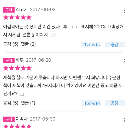
소고기
2017-06-02
메뉴
이갈리아는 못 샀지만 이건 샀다...후...ㅜㅜ..표지에 200% 매혹당해
서 사게됨..얼른 읽어야지.
공감 (
5
)
댓글 (2)
하루
2017-06-28
메뉴
새책을 살때 기분이 좋습니다.하지만,이번엔 무지 화납니다.주문한
책이 새책이 맞습니까?모서리가 다 찍혀있어요.이런건 중고 하품 아
닌가요?
공감 (
5
)
댓글 (1)
이박사
2017-05-30
메뉴