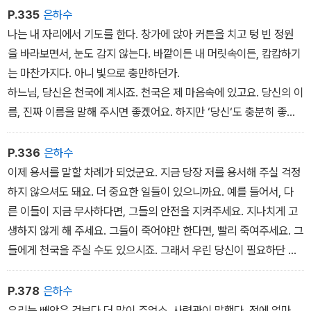
무가치하고 부당하고 비현실적이었다. 하지만 실제로 일어나 버린 일
P.335
은하수
이다.
나는 내 자리에서 기도를 한다. 창가에 앉아 커튼을 치고 텅 빈 정원
을 바라보면서, 눈도 감지 않는다. 바깥이든 내 머릿속이든, 캄캄하기
는 마찬가지다. 아니 빛으로 충만하던가.
하느님, 당신은 천국에 계시죠. 천국은 제 마음속에 있고요. 당신의 이
름, 진짜 이름을 말해 주시면 좋겠어요. 하지만 ‘당신‘도 충분히 좋
은 이름이지요.
‘당신‘께서 어떤 일을 준비하고 계시는지 알고 싶습니다. 하지만 그
P.336
은하수
게 어떤 일이든, 제발 제가 견뎌낼 수 있도록 도와주세요. 비록 당신께
이제 용서를 말할 차례가 되었군요. 지금 당장 저를 용서해 주실 걱정
서 하시는 일이지만, 저 밖에서 일어나는 일들이 당신께서 바라는 일
하지 않으셔도 돼요. 더 중요한 일들이 있으니까요. 예를 들어서, 다
이라고는, 단 한 순간도 생각해 본 적이 없습니다.˝
른 이들이 지금 무사하다면, 그들의 안전을 지켜주세요. 지나치게 고
생하지 않게 해 주세요. 그들이 죽어야만 한다면, 빨리 죽여주세요. 그
들에게 천국을 주실 수도 있으시죠. 그래서 우린 당신이 필요하단 말
이에요. 지옥은 우리 스스로 만들 수 있으니까.
P.378
은하수
이런 짓을 한 인간이 누군지 몰라도, 그들이 지금 무슨 짓을 하고있는
우리는 빼앗은 것보다 더 많이 주었소. 사령관이 말했다. 전에 얼마