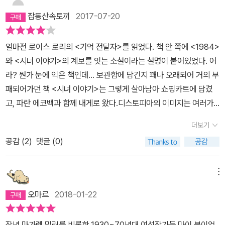
야 하는 ' 시녀' 가 되어 본명은 지워진채, 긴 붉은 옷을 입고 오로지 걸
위험에 빠뜨린 오브워렌 그러니까 재닌을 처벌하라는 리디아 아주머
잡동산속토끼
2017-07-20
어다니는 자궁으로서의 통제된 생활을 하고 있다. 그리고 그녀는 주
니의 요구를 정면으로 거부한 드라마 에피소드 마지막 장면은 정말
인의 이름을 따르는 관례대로 오프프레드라는 이름을 가지고 , 다시
인상적이었다. 그리고 주로 홀로 있는 밤에 과거를 회상하며, 복기하
얼마전 로이스 로리의 <기억 전달자>를 읽었다. 책 안 쪽에 <1984>
새로운 집에 들어서게 된다. 일정기간동안에 반드시 임신해야 하는
는 식의 서술 전개 방식도 탁월했다. 아무도 믿을 수 없고, 모든 것이
와 <시녀 이야기>의 계보를 잇는 소설이라는 설명이 붙어있었다. 어
나에게 , 부인은 거절할 수 없는 제안을 한다. 드라마로 만들어졌다고
감시되는 엄혹한 시절에 대한 서사는 묘한 기시감을 전달해 주기도
라? 뭔가 눈에 익은 책인데... 보관함에 담긴지 꽤나 오래되어 거의 부
하고, 기본 설정도 적당히 들었으며, 페미니즘계 소설이라고 해서 호
했다. 다시 소설 이야기로 돌아가 보자. 물리적 힘으로 시민의 자유를
패되어가던 책 <시녀 이야기>는 그렇게 살아남아 쇼핑카트에 담겼
기롭게 들어본책이다. 엄청난 혁명이나, 반전이 있지는 않을까, 기대
억압하는 길리아드의 본질은 폭력이다. 그들은 폭력으로 헌정질서를
고, 파란 에코백과 함께 내게로 왔다.디스토피아의 이미지는 여러가
하며 마지막까지 봤지만 아쉽게도 드라마틱한 마무리는 아니었다. 이
전복시키고, 자신들이 믿는 신념대로 국가를 건설하기 시작했다. 그
지가 있을 수 있지만 위 소설들이 그리고 있는 세계는 철저한 통제사
이야기의 주인공은 마지막 순간엔, 자기의 마음가는대로 결정을 해버
와중에 시민들이 치러야 하는 부당한 대우를 그들은 부차적 피해(col
더보기
회, 감시사회이다. 기술의 발전은 편리함이라는 점에서 인간을 위해
렸다. 그 행동으로 인해 그녀가 행복한 결말을 가졌는지 아닌지는 작
lateral damage)라고 미화한다. 누구 좋으라고 이 짓거리를 하느냐
공감 (
2
)
댓글 (0)
봉사하는 것처럼 보이지만 결국 우리는 점차 기술의 함정 같은 곳으
가는 끝까지 이야기해주지 않았다. 어쩌면 우리 스스로 좀더 생각해
며 빈정대는 오프레드의 항의에 대꾸하는 프레드 사령관의 논리는 빈
로 자진해서 걸어들어가고 있는 것처럼 생각되기도 한다. 기꺼운 마
보라고 한것일지도 모를 일이다. 무겁고 찜찜한 기분. 어쩐지 안나카
약해 보인다. 그렇다면 시녀들이 좋아서 혹은 국가에 대한 애국심 때
음으로 오늘도 구글신에게 나의 정보를 갖다 바치고 있지않은가. 완
메뉴
레리나의 에스에프판을 보고난 기분도 든다. ( 이 여주인공이 안나카
문에 자청해서 시녀가 되었단 말인가. 여성들은 오로지 미래 세대 생
전한 통제와 감시의 기술적인 장벽들인 그렇게 무너져가고 있지만 당
레리나 처럼 비련의 여주인공이라는 얘기는 아니다. ) 아무래도 출산
오마르
2018-01-22
산을 위한 도구로 생각하는 야만적인 시각이 여과 없이 드러나는 장
장의 편리함에 빠진 우리는 조금씩 삼켜지고 있는지도 모른다. 무엇
율을 높이기 위해 학제를 단축시키는 정책을 말하거나, 여자들이 너
면에 소름이 돋았다. 하긴 동방예의지국이라는 어느 나라에서는 국가
이? 누가? 우리를 삼키고 있는지조차 알지 못하면서 말이다.이야기
무 많애 배워서 결혼따윈 안한다고 하는 연구 논문을 발표하는 나라
기관이 예산을 들여 터무니없는 ‘출산지도’를 만들기도 하지 않았던
작년 마가렛 밀러를 비롯한 1930~70년대 여성작가들 마이 붐이었