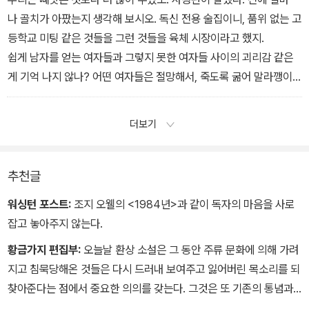
지 몰라도, 무조건 용서한다고 말해야 할 것 같네요. 노력은 해보겠지
나 골치가 아팠는지 생각해 보시오. 독신 전용 술집이니, 품위 없는 고
만, 쉬운 일은 아니랍니다.
등학교 미팅 같은 것들을 그런 것들을 육체 시장이라고 했지.
쉽게 남자를 얻는 여자들과 그렇지 못한 여자들 사이의 괴리감 같은
게 기억 나지 않나? 어떤 여자들은 절망해서, 죽도록 굶어 말라깽이
가 되거나 가슴에 실리콘을 넣어서 풍만하게 만들기도 하고 코를 깎
아내기도 했소. 그 비참함을 생각해보라고.
더보기
추천글
워싱턴 포스트:
조지 오웰의 <1984년>과 같이 독자의 마음을 사로
잡고 놓아주지 않는다.
황금가지 편집부:
오늘날 환상 소설은 그 동안 주류 문화에 의해 가려
지고 침묵당해온 것들은 다시 드러내 보여주고 잃어버린 목소리를 되
찾아준다는 점에서 중요한 의의를 갖는다. 그것은 또 기존의 통념과
사회 질서를 초월하는 또 다른 세계와 또 다른 리얼리티를 탐색해 제