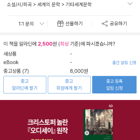
소설/시/희곡
>
세계의 문학
>
기타세계문학
선물하기
공유하기
이 책을 알라딘에
2,500
원 (
최상
기준)에 파시겠습니까?
새상품
-
eBook
-
출간 알림 신청
중고상품 (7)
8,000원
중고
중고
중고 등록
알라딘에 팔기
회원에게 팔기
알림 신청