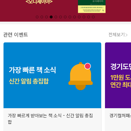
관련 이벤트
전체보기
가장 빠르게 받아보는 책 소식 - 신간 알림 총집
경기컬처패스
합