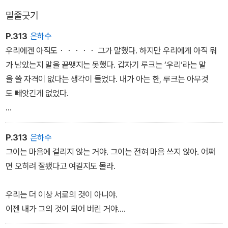
mazon 차트 1위에 등극하였다.
밑줄긋기
21세기 중반, 전지구적인 전쟁과 환경 오염, 각종 성질환으로 출생률
P.313
은하수
이 급격히 감소하면서 미국은 극심한 혼란 상태에 빠진다. 이때를 틈
우리에겐 아직도・・・・・ 그가 말했다. 하지만 우리에게 아직 뭐
타 가부장제와 성경을 근본으로 한 전체주의 국가 '길리아드'가 일어
가 남았는지 말을 끝맺지는 못했다. 갑자기 루크는 ‘우리‘라는 말
나 국민들을 폭력적으로 억압하는데, 특히 여성들을 여러 계급으로
을 쓸 자격이 없다는 생각이 들었다. 내가 아는 한, 루크는 아무것
분류하여, 교묘하게 통제하고 착취하기 시작한다. 이에 평화롭게 살
도 빼앗긴게 없었다.
던 여인 오프브레드는 어느 날 갑자기 이름과 가족을 뺏긴 채 사령관
의 '시녀'가 되어, 삼엄한 감시 속에 그의 아이를 수태하도록 강요받는
우리에겐 아직도 서로가 있잖아. 내가 말했다. 그건 사실이었다.
다.
그런데 왜 그때 내 말투는, 내 귀에조차 그렇게 냉담하게 들렸을까?
P.313
은하수
그이는 마음에 걸리지 않는 거야. 그이는 전혀 마음 쓰지 않아. 어쩌
그때 루크는 내게 키스했다. 내 입에서 그 말이 나온 이상, 이제 만사
면 오히려 잘됐다고 여길지도 몰라.
가 괜찮아질 거라는 것처럼. 하지만 뭔가가 달라졌다. 어떤 균형이 무
너졌다. 나는 쪼그라든 기분이 들었고, 그가 팔을 내게 두르고 안아올
우리는 더 이상 서로의 것이 아니야.
렸을 때는 인형처럼 작아진 듯이 느껴졌다. 사랑이 나만 버려두고 저
이젠 내가 그의 것이 되어 버린 거야.
만치 앞으로 달려나가 버린 느낌이었다.