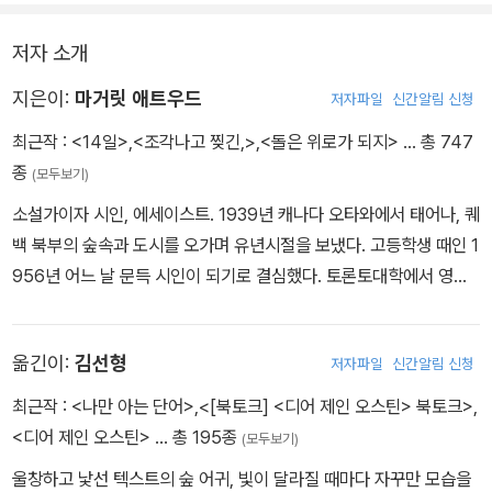
시해 준다는 점에서도 우리의 시선을 끈다.
저자 소개
<환상>은 문학과 인생 모두에게 없어서는 안 되는 필수불가결한 요
지은이:
마거릿 애트우드
저자파일
신간알림 신청
소이다. 우리는 결코 <환상>을 소설이나 인간의 삶에서 배제할 수 없
최근작 :
<14일>
,
<조각나고 찢긴,>
,
<돌은 위로가 되지>
… 총 747
다. <환상>은 리얼리티와 더불어 우주의 근간을 이루고 있는 중요한
종
(모두보기)
두 핵심 요소 중 하나이기 때문이다. 사실 꿈과 환상이 배제된 인생이
란 얼마나 삭막할 것인가?
소설가이자 시인, 에세이스트. 1939년 캐나다 오타와에서 태어나, 퀘
백 북부의 숲속과 도시를 오가며 유년시절을 보냈다. 고등학생 때인 1
우리는 그러한 환상의 중요성을 배제하고 무시해 온 종래의 문학관에
956년 어느 날 문득 시인이 되기로 결심했다. 토론토대학에서 영문
문제를 제기하며, 환상 소설의 새로운 가능성에 주목한다. 만일 그 동
학 학사학위를, 하버드대학교에서 석사학위를 받았다. 1961년 자비
안 가려져왔고 침묵당해 온 환상이 사실은 리얼리티만큼 강력하고 중
로 첫 시집을 출간하고, 이어 1964년 펴낸 시집 《서클 게임》으로 캐
옮긴이:
김선형
저자파일
신간알림 신청
요한 것이라면, 환상 소설은 분명 새로운 문학적 주제-즉 새로운 작가
나다연방총독상을 수상했다. 그 후 꾸준히 시를 발표해 열다섯 권이
와 독자-를 탄생시킬 것이다. 이제 관습의 벽에 갇혀있기를 거부하는
넘는 시집을 펴냈다. 대표적인 소설로는 《시녀 이야기》(1985), 《그
최근작 :
<나만 아는 단어>
,
<[북토크] <디어 제인 오스틴> 북토크>
,
새로운 작가들과 독자들은 환상 소설을 통해 그 동안 닫혀 있었던 소
레이스》(1996), 《눈먼 암살자》(2000), 《증언들》(2019) 등이 있
<디어 제인 오스틴>
… 총 195종
(모두보기)
설 장르의 문을 활짝 열어놓게 될 것이다.
다. 두 번의 부커상을 비롯해, 아서클라크상, 프란츠카프카상, 미국P
울창하고 낯선 텍스트의 숲 어귀, 빛이 달라질 때마다 자꾸만 모습을
EN협회평생공로상 등을 받았다.