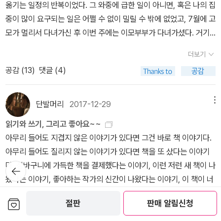
기위한 마리의 모험은 갈수록 위험해진다. 게다가 남편과 애정 없는
옮기는 일정의 반복이었다. 그 와중에 급한 일이 아니면, 혹은 나의 집
모르겠다. 그래서 좋은 기회였고 좋은 시간이었다. 아직 11월은 남아
남지 않았다. 시녀들은 매달 정기적으로 병원에 가 몸에 이상은 없는
동료와 헤어지고나서 팡샤오샤오는 잡힌 손을 빼고 방에 들어가지 않
형식적인 결혼 생활을 유지하던 그녀는 젊고 잘생긴 남자를 만나 성
중이 많이 요구되는 일은 어쩔 수 없이 밀릴 수 밖에 없었고, 7월에 고
있고, 다른 멤버들은 열심히 읽고 있다. 단톡방에 몇페이지까지 읽었
지 검진을 받아야 하는데, 이번에 갔더니 닥터가 자신이 도와주겠다
겠다고 말한다. 그들은 그렇게 차를 타고 베이징에 가기로 하는데, 그
적인 쾌락까지 느끼며 자유로운 생활을 만끽하게 된다. 그렇게 모은
모가 멀리서 다녀가신 후 이번 주에는 이모부부가 다녀가셨다. 거기
는지 보고하기도 하는데, 다들 조금씩, 단 몇장씩이라도 읽어서 늘어
고 말하며, 자신과의 섹스를 제안한다. 명목상 그가 하는 제안은 '그녀
차안에서 팡샤오샤오는 웃으며 말한다.'나는 한 때는 너의 연인이었는
돈으로 가수의 꿈을 키우고자 본격적으로 개인교습까지 받게 된다.그
에 각각 시간을 빼야 했고, 우편주소가 살짝 바뀌는 것으로 결론이 났
난 페이지를 말하려 할 때마다 너무 감사하고 고마웠다. 아직 다른 멤
를 위한' 것이었다. 너희들이 만나는 늙은이들 대부분이 불임인데 너
데 이제는 내연녀 취급을 받고 있네.'아으- 너무 싫다 진짜 ㅠㅠ 내가
더보기
렇게 행복한 마리에게 느닷없이 큰 불행이 닥친다. 아내 마리의 방종
기 때문에 필요한 기관에 각각 개별적으로 편지를 보내 이를 알린 것
버들은 읽기가 진행중이고, 11월까지 완독이 불가한 멤버들은 올해가
네들이 겪는 고통을 보니 끔찍하다, 는 것. 그러니 자신이 기꺼이(!)
드러나면 안된다는 거. 나 여기 있는데 왜 드러나면 안돼 ㅠㅠㅠㅠㅠ
공감 (
13
)
댓글 (4)
한 생활을 지켜보던 남편이 급기야 경찰서에 그녀를 신고하는 것이
이 수백 통이었다. 다음 주면 임시사무공간에 인터넷이 들어오고 아
가기 전에는 완독하겠느라 의지를 불태우기도 했다. 다음에 더 늘어
그 일을 함으로써 도와주겠다는 거다. 닥터는 그녀를 검진하면서 어
ㅠㅠㅠㅠㅠ 나를 드러나면 안되는 자리에 놓지마.이 재회가 있기 전
다. 불법 낙태 시술을 하며 돈을 받았으며, 매춘을 알선했다며 그간 마
마 VoIP서비스를 신청하게 될 것이니 이건 또다른 일이다. 설상가상
난 쪽수를 말하기 위해 한 멤버는 전날 제2의성을 베고 자기도 했단
떻게든, 어디든, 어떤 방식으로든 그녀를 만질(?)수 있는 위치에 있
에, 팡샤오샤오는 린젠칭의 성공을 알고 있었다. 린젠칭이 팡샤오샤
리의 죄를 낱낱이 고발한다. 그런 줄도 모르고 가수가 될 생각에 꿈에
으로 다음 주간에는 배심원단 pool에 들어가버렸는데 일단 월요일은
다. 읽으려다 잠들어버려서... 아아, 정말이지 감사한 일이 아닌가. 이
단발머리
2017-12-29
메뉴
다.이에 시녀는 고민해야 한다. 내가 이 제안을 받아들여야 하나. 진심
오와 헤어지고나서 만든 게임은 린젠칭이 열심히 열심히 가난에서 탈
부풀어 있던 마리는 행복에 겨워 두 아이를 끌어안고 춤을 춘다. 그때
내 그룹의 일정이 아니라서 오후에 다시 확인해야 한다. 결과적으로
렇게나 성의를 보여준다는 게, 이거 한다고 누가 상준다는 것도 아니
어린, 진심 어린 동정의 목소리다. 하지만 한편으로 그는 즐기고 있는
피하고자 이 일 저 일 거듭하는 동안 많은 사용자가 생겼고, 그렇게 큰
읽기와 쓰기, 그리고 좋아요~~
집으로 들이닥친 경찰. 그녀는 결국 감옥에 갇힌다. 변호사를 고용하
는 excuse를 받을 수밖에 없는 상황이지만 대기상태에 있다가 출두
고 칭찬듣는 것도 아니고 돈을 버는 것도 아닌데, 단지 우리의 약속이
게 분명하다. 동정이며 이 모든 일들을. 두 눈은 동정으로 촉촉하게 젖
회사랑 계약하게 되면서 부자가 되는거다. 그런 린젠칭이 텔레비젼에
아무리 들어도 지겹지 않은 이야기가 있다면 그건 바로 책 이야기다.
지만 분위기가 심상치 않다. 변호사는 여자에게는 그런 중형을 내린
명령이 확인되면 하루는 꼬박 허비하게 된다. 개인적으로 한번 정도
므로 성의를 보이고 그것을 표현한다는 것이 정말이지 기쁘고 감사한
어 있지만, 한 손은 초조하고 성급하게 내 몸을 더듬고 있다.'너무 위
나와서 인터뷰를 하는데, 그 때 팡샤오샤오의 존재를 언급한다. 나를
아무리 들어도 질리지 않는 이야기가 있다면 책을 또 샀다는 이야기
적이 없다고 마리를 안심시키지만 어쩐지 마리는 점점 중범죄자들이
는 해보고 싶고 시민의 civic duty라는 점도 무시할 수는 없으나 지
일이 아닐 수 없다. 여러분, 모두 수고하셨습니다. 그래서 우리는 만나
험해요. 그럴 수는 없어요.'죄의 대가는 사형이다. 하지만 현장에서 들
진심으로 응원해주고 지켜봐주던 존재가 있었고, 그 존재와 함께 이
다. 장바구니에 가득한 책을 결제했다는 이야기, 이런 저런 새 책이 나
뒤로가
수감된 교도소로 이송될 뿐이다.그리고 법정은 그녀에게 최고형을 선
금의 정부에 뭔가를 해주고 싶은 마음도 없거니와 지금 내 상황이 그
기로 했다. 만나서 그간의 수고를 좀 다독다독 쓰담쓰담 해주기로 했
기
킬 때의 일이다. 그것도 증인 두 명이 있어야 한다. 가능성이 얼마나
게임의 스토리를 만들었다, 고. 팡샤오샤오는 혼자 있던 어느 날 우연
왔다는 이야기, 좋아하는 작가의 신간이 나왔다는 이야기, 이 책이 너
고한다. 낙태와 매춘 알선 등 ‘불법적이고 비윤리적인’일을 자행했고
렇게 시간을 빼서 재판에 참여할 정신을 허락할 것 같지는 않다. 책이
어. 으하하하.좋은 시간이었고 좋은 기회였지만, 이걸 또 진행할지는
될까? 진료실에 도청 장치가 되어 있거나 문 뒤에서 누군가 기다리고
히 식당에서 틀어둔 티비를 통해 그 장면을 보게 되는거다. 2018년
무 좋더라는 이야기. 아무리 들어도 싫증나지 않는다. 책 이야기가 좋
그런 비윤리적인 일에는 최고형이 내려져 마땅하다고 선고한다. 전쟁
생각보다 많았는지 예상을 훨씬 넘는 숫자라서 내가 생각한 정리계획
보관함담기
잘 모르겠다. 아무튼 소설 읽는 거 개꿀.. (응?)정말 좋은 시간이었습
절판
판매 알림신청
있을 가능성이?내 몸을 훑던 그의 손이 뚝 움직임을 멈춘다.'생각해
그들의 재회가 있고 나서, 함께 돌아와 베이징에서 헤어지고난 후, 린
아서, 책 이야기를 듣고 싶어서 알라딘 서재에 오게 됐다. 책에 대한
이 끝난 뒤, 국가는 도덕 및 윤리, 사회 기강 확립이 필요했고, 그 선례
에 차질이 생겼다. 아무래도 마구 보관하려고 책장 하단에 꽂아놓은
니다, 여러분. 함께 해주셔서 감사했어요!우리가 이걸 계속 이어나갈
더보기
보세요. 당신 차트를 봤어요. 시간이 얼마 남지 않았더군요. 하지만 당
젠칭과 팡샤오샤오는 과거를 정리할 수 있게 되었다. 과거가 정리되
이야기와 그에 얽힌 일상과 사람 이야기가 좋아서, 그래서 알라딘 서