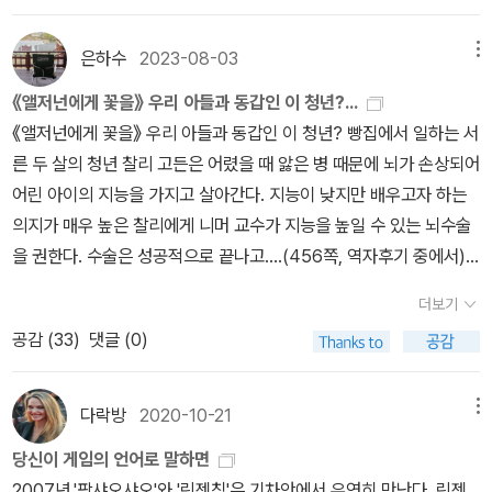
롭게 선택한다는 것은 그저 장식적인 효과일 뿐이란 생각에 갑자기
쓸쓸한 마음이 든다. 결국 큰 시대의 흐름이나 감춰져 있지만 분명히
은하수
2023-08-03
메뉴
존재하는 수많은 사회적 규제들, 타인의 시선들, 혹은 운명 같은 것들
에 너무도 쉽게 휩쓸려버리는 개인의 자유의지나 선택 따위, 빛좋은
《앨저넌에게 꽃을》 우리 아들과 동갑인 이 청년?...
개살구에 불과하지 않을까. 나 역시 이 소설 속 여인처럼 다른 카드를
《앨저넌에게 꽃을》 우리 아들과 동갑인 이 청년? 빵집에서 일하는 서
쓰기보다는 그냥 순응하며 살기를 선택했을 것 같다. 어이없게도 이
른 두 살의 청년 찰리 고든은 어렸을 때 앓은 병 때문에 뇌가 손상되어
나라는 몇십년만에 흔적없이 사라지는 것으로 설정되어 있다. 시녀가
어린 아이의 지능을 가지고 살아간다. 지능이 낮지만 배우고자 하는
남긴 기록이 후대에 발견되지만 그 진위조차 의심받는다. 1938년생
의지가 매우 높은 찰리에게 니머 교수가 지능을 높일 수 있는 뇌수술
인 작가는 2차 세계대전 속에서, 히틀러 치하의 독일처럼 모든 분명
을 권한다. 수술은 성공적으로 끝나고....(456쪽, 역자후기 중에서)
한 것이 하룻밤새에 사라질 수도 있고, 변화가 번개처럼 일어날 수도
《앨저넌에게 꽃을》은 1959년에 출간된 과학소설이다. 뇌수술을 받
더보기
있다는 것을 체험하며 자랐다고 하는데 바로 그러한 체험이 이런 설
고 지능을 높일 수 있다면 어떤 일이 벌어질 것인가에 대한 의문에서
공감 (
33
)
댓글 (0)
정의 배경이 된 것 같다.작가의 말을 하나 더 빌려오자면, 분명 미래사
출발한 작품이다. 작품이 쓰여진 1950~60년대는 생의학의 눈부신
회 소설로 읽히고 있음에도 불구하고 '역사상 없었던 일은 넣지 않는
발전으로 윤리의식이 결여된 많은 실험이 실시되던 시기였다. 미국에
다'는 원칙을 가지고 이 소설을 썼다고 한다. 정말 오싹한 일이다.
서 행해진 이러한 실험의 비윤리성에 대한 정보는 여러 소설이나 칼
다락방
2020-10-21
메뉴
럼, 책을 통해 자주 접해 보았던 터라 관심있는 주제이기도 해서요즘
당신이 게임의 언어로 말하면
같이 책 읽기가 힘든 시간을 슬기롭게 넘어가는데 도움이 되지 않을
2007년.'팡샤오샤오'와 '린젠칭'은 기차안에서 우연히 만난다. 린젠