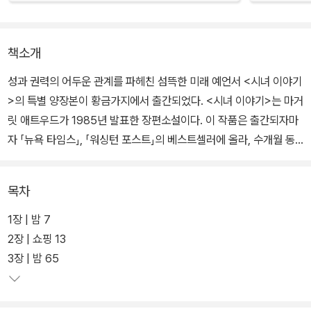
책소개
성과 권력의 어두운 관계를 파헤친 섬뜩한 미래 예언서 <시녀 이야기
>의 특별 양장본이 황금가지에서 출간되었다. <시녀 이야기>는 마거
릿 애트우드가 1985년 발표한 장편소설이다. 이 작품은 출간되자마
자 「뉴욕 타임스」, 「워싱턴 포스트」의 베스트셀러에 올라, 수개월 동
안 그 자리를 지키면서 애트우드를 일약 화제 작가로 급부상시켰다.
목차
발표 당시 이 소설은 여성을 오직 자궁이라는 생식 기관을 가진 도구
로만 본다는 설정 때문에 큰 충격을 불러일으켰으며, 출간한 지 30년
1장 | 밤 7
이 되어가는 오늘날에 와서는 성과 가부장적 권력의 어두운 이면을
2장 | 쇼핑 13
파헤친, 작가의 예리한 통찰력으로 인해 시대를 뛰어넘는 고전으로
3장 | 밤 65
평가받고 있다. 최근 Hulu 채널을 통해 드라마로 새롭게 선보이며 또
다시 주목받고 있다. 현재(2017년 5월) 미국 최대 인터넷 서점인 A