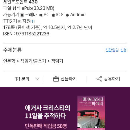
세일즈포인트
430
파일 형식 ePub(33.23 MB)
가능기기
크레마
PC
IOS
Android
TTS 기능 지원
178쪽 (종이책 기준), 약 10.5만자, 약 2.7만 단어
ISBN : 9791185221236
주제분류
신간알림 신청
인문학
>
책읽기/글쓰기
>
책읽기
선물하기
공유하기