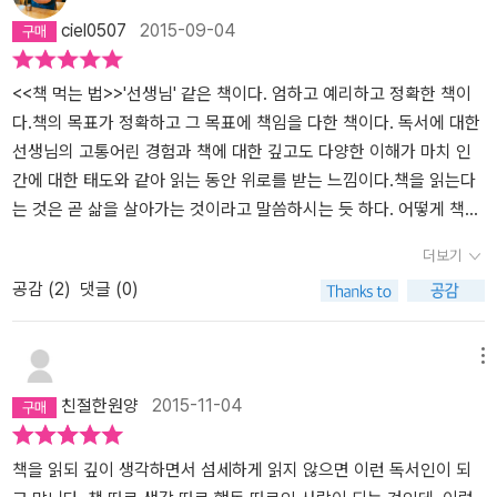
불편한 독서를 하자고 강조하는저자는, 용어 정리 노트와 정리노트를
워진다. 어떤 책을 읽는지는 곧 자신이 어떻게 사는지를 보여준다. 대
하는 독서는 바로 그 앎을 위한 작은 시작입니다..책 읽기야말로 스스
ciel0507
2015-09-04
따로 만들어 활용도를 높이고,노트를 정리할때 뒷장은 늘 여분으로
학 시절 나는 전공인 사회과학과 경제경영 분야 위주로 책을 읽었지
로를 돌아보는 반성의 한 방법이지요..읽는 순간에 집중하고 즐기면
남겨두고 앞 장에는 책에서 알게된 사실을 뒷장에는 덧붙일 사실들
만, 언제부터인가 소설과 에세이의 매력에 눈을 떴고, 이제는 책을 읽
서 한 권씩 읽다 보면 어느 순간 독서가 재미있어지고 배움이 쌓입니
을 찾았을때 적을 수 있는공간을 확보한다거나,책이 정말 이해되지
기만 하는 게 아니라 글을 쓰고 책으로 만드는 과정에도 흥미를 가지
다. 시야를 넓히는 것이고 마음의 크기를 늘리는 것인데 말이지요..책
<<책 먹는 법>>'선생님' 같은 책이다. 엄하고 예리하고 정확한 책이
않을땐 단락마다 읽고책의 여백에 요약정리를 하고 끊임없이반복하
고 있다. 공부와 취업이 전부인 줄 알고 살다가 비로소 내가 진짜로 좋
을 읽는 것은 배움의 일부이며, 자신의 무지를 일깨워 잘못을 저지르
다.책의 목표가 정확하고 그 목표에 책임을 다한 책이다. 독서에 대한
여 읽는 습관이 필요함을 이야기 한다. 그런 불편한 독서 습관이야 말
아하는 게 뭔지 알게 되었고, 그 결과 글을 쓰고 창작물을 만드는 길을
지 않기 위한 것.문학은 내 속에 있는 너무도 많은 나를, 그래서 나도
선생님의 고통어린 경험과 책에 대한 깊고도 다양한 이해가 마치 인
로 든든한 내면을 만드는 독서 레시피가 될 수 있음을 이야기 한
꿈꾸게 되었음을 나의 독서 이력을 보면 알 수 있다. 책은 삶의 바로미
잘 모르는 나를 돌아보게 합니다.문학을 읽는 것은 사람을 읽는 것입
간에 대한 태도와 같아 읽는 동안 위로를 받는 느낌이다.책을 읽는다
다. 다른 누군가에서 듣는 <공자><노자>도 좋지만, 때론 누군가 알
터이며 나침반이다. 적어도 나에게는 그렇다. 책은 내가 아는 세상이
니다..#저자는#반복독서#메모독서#정독#필사#생각독서#공부독서
는 것은 곧 삶을 살아가는 것이라고 말씀하시는 듯 하다. 어떻게 책을
려주는 사실이아니라 내 스스로 찾아 읽으며 그 즐거움을 느끼기 위
세상의 전부가 아니며 내가 당연시하는 일상이 당연한 것이 아님을
#낭독독서#추천함#매일책읽기#감사한책#겸손한삶#살자
읽을 것인지, 어떻게 살아가야 할 것인지에 대한 선생님의 따뜻한 충
더보기
해서라도 꼭 한번쯤 해보고 싶은'불편한 독서'.팔이 아프고 오랜 시간
끊임없이 일깨웁니다. 그리하여 내가 누리는 안락에 감사하고 내가
고가 느껴졌다.
공감 (
2
)
댓글 (0)
을 요구한다지만,써내려가는 노트의 흔적 만큼 내면을 단단히 다져줄
겪는 아픔을 고집하지 않게 하며, 세상이 나를 중심으로 돌지 않는다
것만 같아꼭 한번 따라해보자 생각해본다. <저자의 독서정리 노트
는 것을 아무 원망 없이 받아들이게 하지요.물론 모든 책이 그렇거나
> 이 책에서는'불편한 독서' 만큼이나 '문학'을 강조한 부분또한 인상
독서가 늘 그런 생각으로 이어지는 것은 아닙니다. 오히려 책이 자신
메뉴
적이였다. ' 이처럼 우리 문학을 통해 나와 다른존재가 실은 나와 똑같
의 허물을 합리화하고 타자를 모욕하는 근거로 쓰이는 경우도 많습니
친절한원양
2015-11-04
이 사랑하고, 고통받고 살고 죽는 존재란 것을느끼게 됩니다. 그리고
다. 그래서 책 읽어 봐야 별거 없다며 독서를 부정하는 목소리가 설득
다른 사람, 다른 존재, 다른 세계에 공감하면서,내 안에 빛과 어둠이
력을 얻기도 합니다. 하지만 좋은 재료로 음식을 했다고 꼭 맛이 있거
차듯이타자의 내부에도 빛과 어둠이 있으며내가 겹겹의 존재이듯이
나 소화가 잘되는 건 아니듯이, 마음의 양식인 책도 먹기에 따라 사람
책을 읽되 깊이 생각하면서 섬세하게 읽지 않으면 이런 독서인이 되
타자 또한한마디로 요약될 수 없는 겹겹의 존재라는 걸 깨닫게 되지
에게 좋을 수도 나쁠 수도 있습니다. 볼품없는 재료가 솜씨 좋은 숙수