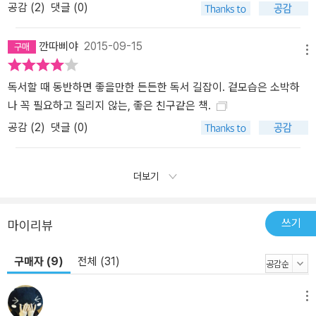
공감 (
2
)
댓글 (0)
깐따삐야
2015-09-15
메뉴
독서할 때 동반하면 좋을만한 든든한 독서 길잡이. 겉모습은 소박하
나 꼭 필요하고 질리지 않는, 좋은 친구같은 책.
공감 (
2
)
댓글 (0)
더보기
쓰기
마이리뷰
구매자 (9)
전체 (31)
메뉴