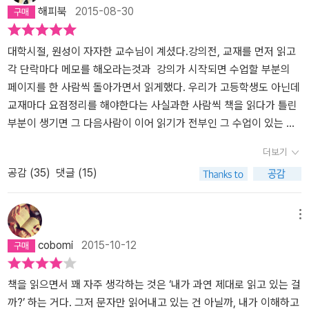
해피북
2015-08-30
대학시절, 원성이 자자한 교수님이 계셨다.강의전, 교재를 먼저 읽고
각 단락마다 메모를 해오라는것과 강의가 시작되면 수업할 부분의
페이지를 한 사람씩 돌아가면서 읽게했다. 우리가 고등학생도 아닌데
교재마다 요점정리를 해야한다는 사실과한 사람씩 책을 읽다가 틀린
부분이 생기면 그 다음사람이 이어 읽기가 전부인 그 수업이 있는 날
이면학생들은 모두 오리새끼마냥 입이 나왔고툴툴거렸다. 그것뿐만
더보기
아니였다.수업과도 영 관계없는 신문 스크랩 과제를 내주셨는데, 한
공감 (
35
)
댓글 (15)
가지 주제에 상반된 의견이있는 기사를 찾아오라는것이였다. 교수라
는 직책에 비해젊어보이는 외모,독특한 수업 진행방식때문에 쑥덕쑥
덕흉을 보곤 했는데..... 세월이 흐르고 보니,새로운 학문을 익히는데
메뉴
단락정리 만큼 중요한 일이 없고,소리를 내어 귀로 듣는 낭독은 묵독
cobomi
2015-10-12
만큼이나책을 꼼꼼하게 읽을 수 있다는 사실과한 가지 주제에 상반
된 의견을 비교하므로써치우치지 않고사고를 확장 시킬수 있음을 깨
달았다. 김이경 저자의 책 <책 먹는 법>을 읽으며그 시절의 일들이
책을 읽으면서 꽤 자주 생각하는 것은 ‘내가 과연 제대로 읽고 있는 걸
주마등처럼 스쳐지났다. 식자우환識字憂患,이란 단어가 나를 향한
까?’ 하는 거다. 그저 문자만 읽어내고 있는 건 아닐까, 내가 이해하고