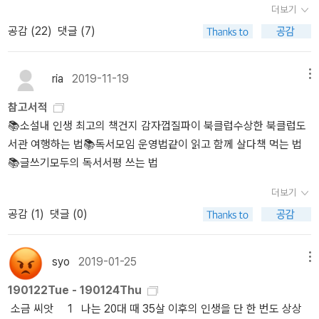
후들이 모여 독서취향을 공유하고 상대를 알아가는 과정을 유쾌하게
더보기
죠???)독서충이기 때문에'책추천해주세요.'라는 말에는 독서충적으
그렸다고 한다.[독서모임 소개에 관한 책들] <같이 읽고 함께 살다>
공감 (
22
)
댓글 (7)
로'장사 접었습니다.'라고 하지만'이러한 분야의 책을 읽고 싶습니
서울부터 제주까지 전국에 분포한 스물 네개의 독서모임을 소개한 책
다.'혹은'책을 어떻게 읽어야 잘 읽을까요.'라는 질문에는 장사를 접지
이라고. 독서모임 방식이 다양하게 소개되어 있다고 한다.<책 먹는
않고제가 아는 선에서 말해줌.하지만 저도 궁금하단 말이죠전자의 경
법>책을 읽는 다양한 방법을 소개한 책이라고 한다.[독서모임으로 펴
ria
2019-11-19
메뉴
우,완전 알123못이면일단 대중 대상 입문서 3권만 읽어도 된다고 생
낸 에세이] <소중한 경험><모두의 독서>운영했던 독서모임을 가지
참고서적
각함(개치명적인독극물제외)근데 좀 덕이 있다...그러면 내가 도움을
고 써낸 책이라고 한다.독서모임 하나로 다양한 책이 있구나. 독서모
📚소설내 인생 최고의 책건지 감자껍질파이 북클럽수상한 북클럽도
받아야 함... 참 궁금하군요후자의 경우그래요 제가 이게 정말 궁금하
임을 소재로 쓴 소설이 궁금하다. 공감이 많이 되면서 읽히지 않을까
서관 여행하는 법📚독서모임 운영법같이 읽고 함께 살다책 먹는 법
다... 이겁니다제가 잘 읽기 위해서저도... 읽습니다 최근에 읽은 책.이
나
📚글쓰기모두의 독서서평 쓰는 법
거 진짜 물건입니다.정말 실용적임.그리고 글이 다정해요^^최근 이
책 완독 이후에 집게 되는 다른 책들을 꼼꼼하게 읽고자독서할 때 펜
더보기
과 노트를 꼭 지참하게 되었습니다.이 책 리뷰는 제가 썼습니다...만
공감 (
1
)
댓글 (0)
좀 대충 썼어요궁금하시다면 참고를!! 지금 읽고 있음약간 삐딱한 시
선인 거 같은데정말 맞는말투성이입니다아직까진...저의 편협한 생각
일 수도 있지만실용서보다는 인문서에 가까운 책은책을 잘 읽지 않는
syo
2019-01-25
메뉴
독자들에게 거부감이 드는데(가령 아래의 책은 내용도 좋고 서두에
190122Tue - 190124Thu
가볍게 접근하라 말하지만,실제 본문을 읽어보면 서두에서 말한 것보
소금 씨앗 1 나는 20대 때 35살 이후의 인생을 단 한 번도 상상
다 무겁게 다루시는 것 같습니다.)이 책은 그 중간인 것 같습니다.인