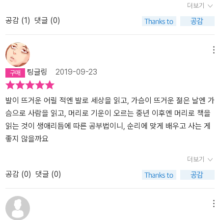
더보기
모두 헛된 것이었다는 생각이 드는 것이다. 저자인 김이경 작가는
저, 책은 강요나 의무감에서 읽는 것이 아니라, 취미로, 즐거움으로 읽
공감 (
1
)
댓글 (0)
한 시립 도서관의 독서회에서 20년 넘게 강사로 활동하고 있는 분이
어야 된다는 사실을 말합니다.그러기 위해서는 어렵고 내용이 깊은
다. 독서모임을 운영하고 계시기도 한 분이니 이분이 쓴 책을 읽으면
소위 고전 명작부터 읽거나 전집류를 읽을 것이 아니라, 읽기 편하고
왠지 나의 책 읽기에 돌파구가 생길 것 같았다. 제목이 <책 먹는 법>
재미있는 책부터 읽기를 권합니다.물론 이런 책조차도 빠르게 바뀌는
메뉴
인 것처럼 내용 또한 책 읽는 법에 대해 이야기 한다. 읽기 시작하는
자극적인 동영상에 익숙해진 현대인들에게는 힘든 일이기는 하지만
팅글링
2019-09-23
법, 질문하며 읽는 법, 있는 그대로 읽는 법, 정독하는 법, 여럿이 읽는
책과 친해지기 위해서는 처음의 서먹하고 힘든 시기를 견뎌내야 한다
법, 어려운 책을 읽는 법, 쓰면서 읽는 법, 문학 읽는 법, 고전 읽는 법
고 말합니다.그러므로 저자는 첫눈에 반한 책과 관심이 있는 부분의
등등 여러 방법의 책 읽는 법이 이 책에 등장한다. 하지만 이 책에서
책부터 읽기 시작하라고 말합니다.그를 통해 자신의 삶의 질문, 자기
발이 뜨거운 어릴 적엔 발로 세상을 읽고, 가슴이 뜨거운 젊은 날엔 가
말하는 방법들이 100% 확실하고 모두에게 맞는 방법은 아닐 것이다.
성찰, 반성이 이루어진다고 말합니다.책은 많이 읽는 것이 중요한 것
슴으로 사람을 읽고, 머리로 기운이 오르는 중년 이후엔 머리로 책을
이것은 작가의 말처럼 “삶의 고비마다 안간힘을 쓰며 찾아낸, 삶의 고
이 아니라 한 권씩 집중하고 즐기면서 읽다보면 자신과 다른 세계와
읽는 것이 생애리듬에 따른 공부법이니, 순리에 맞게 배우고 사는 게
민이 담긴 애틋한 비밀이며 이것을 소중히 여기라는 말이 아니라 우
의 만남이 이루어지고 시야가 넓어진다고 저자는 말합니다.그렇지만
좋지 않을까요
리도 우리의 삶을 걸고 우리의 독서법을 찾아야하는 것”인 것이
물론 많은 책을 읽을 때 우리의 안목이 넓어지고, 무지가 깨지고, 책을
더보기
다. 책을 읽기 위해선 가장 먼저 책에 관심을 가져야 하지만 그 다
잘 읽게 되는 것은 물론입니다.(양질전화의 법칙, 1만 시간의 법칙)독
공감 (
0
)
댓글 (0)
음에 해야 할 일은 바로 질문을 잡아야 한다고 작가는 말한다. 그 질문
서를 한 후 주제, 단락 별 메모, 중요하고 좋았던 내용이나 구절, 자신
을 붙들고 책을 읽을 때 가장 열심히 정직하게 읽고 가장 큰 것을 배울
의 떠오른 생각 뿐 아니라 감명 깊게 읽은 구절을 그대로 옮겨 적는 것
수 있기 때문이다. 책은 모르는 것이 있으면 도움을 받기 위해 읽는 것
도 필요합니다.묵독과 낭독의 장단점이 있지만, 특히 아이들에게는
메뉴
인데 질문이 있을 때 읽는 것이야말로 당연하고 기본적인 독서법이라
책을 읽어주는 것이 중요하고 이야기를 들려주고 함께 대화를 나누는