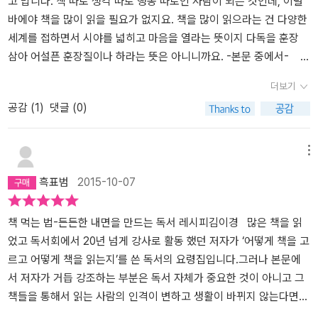
고 맙니다. 책 따로 생각 따로 행동 따로인 사람이 되는 것인데, 이럴
요. 문학이 가진 이 공감의 상상력이야 말로 사람을사람으로 만드는
의 손을 거쳐 근사한 요리로 재탄생하는 것처럼, 독자의 밝은 눈이 책
바에야 책을 많이 읽을 필요가 없지요. 책을 많이 읽으라는 건 다양한
힘이라 할 수 있습니다.p142 잔인하고, 추하고사나우며, 짜증스럽고,
의 내용을 더 깊고 의미 있게 만들 수 있는 것이지요. 바로 이것이 어
세계를 접하면서 시야를 넓히고 마음을 열라는 뜻이지 다독을 훈장
분노라는 감정의 소용돌이를몰고오는 문학을 나는 결코 좋아하지 않
떤 책을 읽느냐 못지않게 '어떻게 읽느냐'가 중요한 까닭입니다. (pp.1
삼아 어설픈 훈장질이나 하라는 뜻은 아니니까요. -본문 중에서-
았다. 인간의 이면, 통제 불능의 상태가 문학을 거부하게 만들었던거
1-2)좋은 저자, 좋은 책을 찾는 것 못지않게 좋은 독자가 되는 것이
다음 달 12월이면 독서모임을 진행한지 어언 2년이 된다. 처음엔 어
더보기
같다. 그런데 <파이 이야기>로 유명한 얀 마텔작가가 문학의 중요성
중요하다. 좋은 독자가 되기 위해서는 우선 내가 책을 어떻게 읽는지
떻게 진행해야하는지도 몰라 우왕좌왕했고 책 선정에도 실패해 이야
공감 (
1
)
댓글 (0)
을 강조하며 101통의 편지를 수상하게 전했다는부분은 뭉클한 마음
확인할 필요가 있다. 저자가 권하는 독서법은 정독이다. 다독도 좋고
깃거리가 없는 독서모임이 되었던 날도 있었다. 참석자가 두 명이거
도 들었다. 수상이라면, 세상이 실제 돌아가는이치만 이해하는게 아
속독도 좋지만 기왕이면 책에 나오는 단어나 문장 하나도 허투루 보
나 나 혼자인 날도 있어서 모임 장소까지 갔다가 그냥 집으로 온 날도
니라, 세상이 어떤 모습으로 바뀌면 좋겠다고 꿈꾸는 능력도 갖추워
지 않고, 심지어는 책의 제목에도 메스를 들이댈 각오를 하며 '정성껏
있었다. 운영방식에 대해 모임원 한명의 의견에 너무 귀를 기울인 나
메뉴
야하며, 나를 지배하는 사람이라면,그가 어떤 책을 읽는지가 무척 중
정밀히' 읽는 것이 좋다. 정성껏 정밀히 읽기 위해서는 책 한 권을 달
머지 엉망이 되어버린 적도 있었고 차라리 다 때려치우고 하던 데로
흑표범
2015-10-07
요하다'p138 라고. 문학이 인간의 깊은 심리를 다루고 있어때론 거북
랑 한 번 읽고 덮는 대신 반복해서 읽고, 메모를 하든 필사를 하든 손
혼자 책을 읽을까 진지하게 고민했던 적도 있었다. 그래도 지금까지
하고 읽고 싶지 않다는생각이 강했지만, 그 고통을 함께 공감하고 이
으로 쓰면서 읽는 것이 좋다. 기본적으로 독서는 혼자서 오롯이 행하
꾸준히 참석을 하고 책을 깊이 읽게 읽으시는 분들도 많이 계시고 책
해할때 함께 만들 수 있는세상을 꿈꿀 수 있음을 느끼며책장에 묵혀
는 활동이지만, 때로는 여럿이 함께 읽는 편이 다른 사람의 생각이
좋사 카페에 몽당연필님이 많은 조언을 해주셔서 ‘이정도면 괜찮겠
책 먹는 법-든든한 내면을 만드는 독서 레시피김이경 많은 책을 읽
둔 먼지를차분히 털어내본다. ' 발이 뜨거운 어릴적엔 발로 세상을
나 관점을 알 수 있고 이를 통해 자신의 독서 생활도 풍요롭게 할 수
지.’ 싶을 정도로 자리잡은듯하다. 하지만 나에게 또 다른 고민이 생겼
었고 독서회에서 20년 넘게 강사로 활동 했던 저자가 ‘어떻게 책을 고
읽고,가슴이 뜨거운 젊은 날엔 가슴으로 사람을 읽고,머리로 기운이
있다. 모든 책을 이만한 노력과 시간을 들여 읽을 필요는 없지만, 살면
다. 다른 몇몇 분들에 비해 나의 책읽기의 방식이나 내 생각이 정말 비
르고 어떻게 책을 읽는지’를 쓴 독서의 요령집입니다.그러나 본문에
오르는 중년 이후엔 머리로 책을 읽는 것이 생애 리듬에 따르는 공부
서 책 한 권도 정성껏 정밀히 읽어본 경험이 없다는 건 삭막하고 황폐
루하다는 것이다. 책을 읽으면 뭔가 변화가 되어야 하는데 그런 변화
서 저자가 거듭 강조하는 부분은 독서 자체가 중요한 것이 아니고 그
법이니,순리에 맞게 배우고 사는게 좋지 않을까요? p132'
하지 않은가. 앞으로도 꼭꼭 씹어 먹고 싶은 책이 많은 나는 참 행복한
가 눈에 보이지도 않고 생각하는 것 자체가 아직은 성숙하지 못하며
책들을 통해서 읽는 사람의 인격이 변하고 생활이 바뀌지 않는다면
사람이다.
말하는 것도 그것에 못 따라간다는 생각이 들어 지금까지의 책읽기는
아무리 많은 책을 읽더라도 아무 의미가 없다는 것입니다.저자는 먼