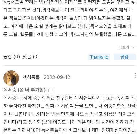
<독서모임 꾸리는 법>며칠전에 이책으로 이런저런 모임을 꾸리고 싶
다고 페이퍼를 썼다.생각해보니 이 책 돌려줘야 되는데, 여기에서 나
온 책들을 적어놔야겠다는 생각이 들었다.다 읽어보지는 못할것 같
고, 여기에 나온 소설 몇개는 읽어보고 싶다. [독서모임을 소재로 다
룬 소설, 웹툰들] <내 인생 최고의 책>도서관의 북클럽을 다룬 소설,
열명의 회원이 각자 인생의 최고의 책을 한 권씩 가져와 소개하고 1년
더보기
동안 독서모임을 진행하면서 서로의 고통, 관심사등을 공유하며 치유
공감 (
6
)
댓글 (0)
해 나가는 내용이라고한다.<건지 감자 껍질파이 북클럽>제 2차 세계
대전 당시 독일군의 지배하에 있던 영국 채널제도 사람들의 문학회가
이 소설의 주인공이자 소재라고. 얼결에 만들어진 문학회가 성장해가
책식동물
2023-09-12
메뉴
는 과정이 재미있다고 한다.<수상한 북클럽>네명의 고등학생이 한
독서충 (쫌 더 추가함)
북카페의 주인과 함께 독서모임을 꾸리며, 호의적이지 않던 아이들이
독서충: 독서에 충실함최근 친구한테 독서씹덕얘기 듣고난 독서를 진
점점 변하기 시작하며 서로를 보듬어가는 내용이라고한다.<제인 오
짜 좋아하긴 하지만... 진짜 '독서씹덕'들을 보면... 내 어중간함에 신물
스틴 북클럽>제인 오스틴에 관심있는 남녀가 모여 제인 오스틴의 책
이 나...!(던전밥...이라는 일본 만화에 나오는 친구고 이름은 라이오스
여섯권을 읽는 북클럽이 등장한다. 이 소설을 원작으로 한 같은 제목
입니다)라고 생각함(근데 이것도 나이 먹은 만큼의 시간이 강하게 작
의 영화도 있다고 한다.<익명의 독서 중독자들>독서모임을 다룬 웹
용하는 거라서10대 독서충들이랑 비교해보니 제가 진짜개십덕이긴
툰이다. 독서모임을 하는 모습은 생각보다 많이 나오지 않지만. 책덕
하더라고여저도 언젠간 '진짜누가봐도킹정할수밖에없는개십덕' 되겟