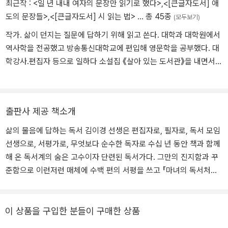
최근작 :
<일 년 내내 여자의 문장만 읽기로 했다>
,
<[큰글자도서] 애
도의 문장들>
,
<[큰글자도서] 시 읽는 법>
… 총 45종
(모두보기)
작가. 삶이 던지는 질문에 답하기 위해 읽고 쓴다. 대학과 대학원에서
역사학을 전공했고 방송통신대학교에 편입해 영문학을 공부했다. 대
학강사․편집자 등으로 일하다 소설집 《살아 있는 도서관》을 내면서
작가로 전향했다. 《애도의 문장들》 《책 먹는 법》 《마녀의 독서처방》
《싸우는 여자들, 역사가 되다》 《시의 문장들》 《시 읽는 법》 등을 썼
고, 어린이 그림책 《인사동 가는 길》 《봄 여름 가을 겨울 창덕궁 나들
출판사 제공 책소개
이》 《서울 성곽길》의 글을 썼다.
삶의 물음에 답하는 독서 김이경 선생은 편집자로, 필자로, 독서 모임
선생으로, 서평가로, 무엇보다 순수한 독자로 수십 년 동안 책과 함께
해 온 독서계의 숨은 고수이자 단련된 독서가다. 그만의 진지함과 꾸
준함으로 이런저런 매체에 수백 편의 서평을 쓰고 『마녀의 독서처
방』, 『마녀의 연쇄 독서』와 『순례자의 책』 등 알토란 같은 서평집과
책에 관한 소설집을 펴내며, 21년간이나 시립 도서관의 한 독서 모임
을 맡아 성실하게 이끌어 온 점만 보아도 이 사실은 충분히 증명된다.
이 상품을 구입한 분들이 구매한 상품
이렇게 눈에 보이는 사실이 아니라도 선생은 평소에 책을 읽고 그 책