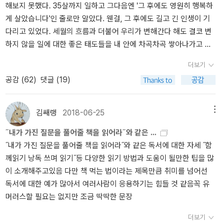
해보지 못했다. 35살까지 일하고 그다음엔 '그 후에도 영원히 행복하
문서임... 독서에 임하는 자세가 좀 무겁긴 함... 하지만 독서초보가 접
게 살았습니다'인 줄로만 알았다. 웬걸, 그 후에도 길고 긴 인생이 기
근하기 좋음...이런 독서 관련 책일수록 의외로 별로 흔치 않다고는 생
다리고 있었다. 세월의 흐름과 더불어 우리가 변해간다 해도 결코 변
각하지만,뭐랄까... 독서의 신화랄까요?그런 신화는 책을 읽고 싶지만
하지 않을 일에 대한 좋은 태도들을 내 안에 차곡차곡 쌓아나가고 싶
잘 읽지도 않고 뭘 읽어야할지도 모르는 사람들에게부담을 안겨준다
다. '변화'라는 개념은 전혀 새롭거나 화려한 것이 아니다. '변
고 생각하는데,이 책은 그렇지 않아서 저도 편안합니다.저자가 약간
더보기
화'는 '결코 변하지 않을 좋은 것들'에서 온다. _ 임경선, 『태도에 관하
삐딱하고 어조는 가벼운데 내용은 진중한 느낌임. 각 책마다 하는 소
공감 (
62
)
댓글 (19)
여』, 161쪽 이미 도착한 체념의 시간이 이제 그만 문을 열라며 두드
리가일단은 충돌하긴 하는데이 책도 그렇긴 함ㅋㅋㅋ위의 독서십덕
리는 소리를 듣고 있으면서도, 끝까지 발버둥치는 것 말고는 뾰족한
필수적 앎 50가지 책에서는 해설서도 걍 찾아보라 하는데이 책에선
수가 없는 인간이 있다. 그런 마음에는 깊은 상처를 내기가 도리어 쉽
원전 읽으라고 함하지만 다 상황에 따라 다르거든요?그건 독자의 선
김쌔랭
2018-06-25
메뉴
지 않다. 이미 오래전부터 상처를 준비하고 있었기 때문이다. 이미 상
택임유유 출판사 편집자 혹은 편집부의 방침이 어떤지는 몰라도유유
˝내가 가진 질문을 풀어줄 책을 읽어라˝와 같은 ...
처가 풍부하기 때문이다. 알게 모르게. 사람들은 그가 부서져본 적이
특유의 다정한 존댓말로 쓰여 있어서 편안하고...독서를 진지하게 하
˝내가 가진 질문을 풀어줄 책을 읽어라˝와 같은 독서에 대한 자세 ˝함
없으니 세상에 무엇 하나 두려울 게 없으리라고 쉽게 단정했다. 사실
는 사람으로서 동의할 부분도 많았습니다. 정말 아름다운
께읽기 낭독 쓰며 읽기˝등 다양한 읽기 방법과 도움이 될만한 팁을 많
그는 부서져본 적이 없기에 세상 모든 것들이 두려웠다. 너라면 할 수
책.......................................................<어린이라는 세계> 나오기 전
이 소개해주고있음 다만 책 먹는 법이라는 제목만큼 취미를 넘어선
있을 거라는 말이 두려웠고 너라서 할 수 있을 거라는 말은 더 두려웠
에 읽었는데저는 이분의 감성이나 생각이 존경스러워요왜냐면 애들
독서에 대한 예가 많아서 여러사람이 응용하기는 힘들 것 같음꼭 유
다. 그 말들에 부딪혀 깨져나갈 때마다 그는 떨었고, 바래고, 가벼워졌
을 존중하려고 내가 글케 마음을 먹어도세상이 나만큼 존중하지 않기
머러스할 필요는 없지만 조금 딱딱한 문장
다. 세상의 모든 벼랑 끝에는 한 줌의 소금더미가 쌓여 있다. 그것은
때문에괜히 내가 이상하고 별난 사람 같고... 그러거든여하지만 그런
한때 인간이었다. 그들은 상처를 모르고 두려움을 몰랐다. 버티는 법
걸 실천하시는 분이라서(제 기준엔)이 책... 감동 심했으니까 사야겠
더보기