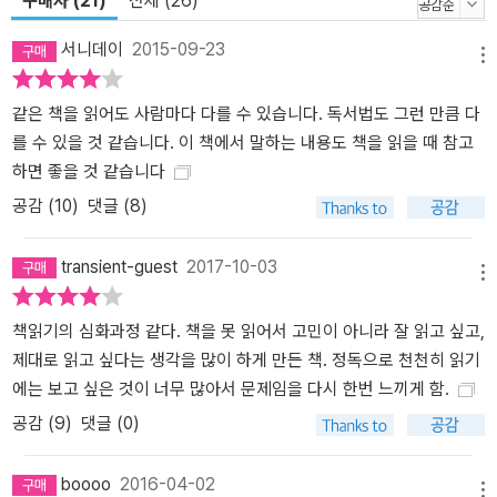
구매자 (21)
전체 (26)
저렴하게 책정했다. 이 시리즈의 첫 책은 단련된 독서가 김이경 선생
서니데이
2015-09-23
의 『책 먹는 법』이다. 책은 원천 콘텐츠로서 다양한 문화가 꽃피고 발
메뉴
달하는 데 기본이 되는 매체이다. 이러한 책을 제대로 읽는 법을 망라
같은 책을 읽어도 사람마다 다를 수 있습니다. 독서법도 그런 만큼 다
하여 구체적인 사례와 함께 제시하고 있어 여러 독자가 이 책을 읽고
를 수 있을 것 같습니다. 이 책에서 말하는 내용도 책을 읽을 때 참고
스스로 적용할 수 있는 좋은 독서법을 배울 수 있을 것으로 기대한다.
하면 좋을 것 같습니다
앞으로 이 시리즈에 많은 관심과 애정을 바란다.
공감 (
10
)
댓글 (8)
transient-guest
2017-10-03
메뉴
책읽기의 심화과정 같다. 책을 못 읽어서 고민이 아니라 잘 읽고 싶고,
제대로 읽고 싶다는 생각을 많이 하게 만든 책. 정독으로 천천히 읽기
에는 보고 싶은 것이 너무 많아서 문제임을 다시 한번 느끼게 함.
공감 (
9
)
댓글 (0)
boooo
2016-04-02
메뉴