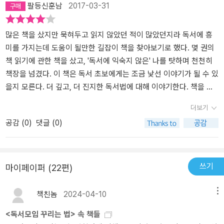
팔등신훈남
2017-03-31
는 것이다. 그리고 오독하지 않기 위해 선입견을 갖지 않기 위해 읽기
것이 중요합니다.물론 책만이 아니라 어릴 때는 자연과 세상 만물을
전 판단하지 않는 것이 중요하다. 또 내가 오해했을지도 모른다는 가
보고 창의력과 상상력을 키우는 것이 중요합니다. “발이 뜨거운 어
능성을 항상 염두에 두어야 한다. 또 책의 양보단 책에 적힌 글자를 허
릴 적엔 발로 세상을 읽고, 가슴이 뜨거운 젊은 날엔 가슴으로 사람을
많은 책을 샀지만 묵혀두고 읽지 않았던 적이 많았던지라 독서에 흥
투루 넘기지 않고 문장의 의미는 물론 뉘앙스에도 세심한 주의를 기
읽고, 머리로 기운이 오르는 중년 이후엔 머리로 책을 읽는 것이 생애
미를 가지는데 도움이 될만한 길잡이 책을 찾아보기로 했다. 몇 권의
울이며 뜻을 새기는 자세가 필요하다. 이렇게 혼자 책 읽는 여러 방법
리듬에 따른 공부법이다.” “문학은 인간의 조건에 대한 통찰력, 세계
책 읽기에 관한 책을 샀고, '독서에 익숙지 않은' 나를 탓하며 천천히
에 대해서도 나오지만 저자가 독서모임 강사로 활동하다보니 함께 읽
를 다르게 보는 눈, 새로운 세상을 상상하는 힘을 키워줍니다.” “느
책장을 넘겼다. 이 책은 독서 초보에게는 조금 낯선 이야기가 될 수 있
는 법에 대해서도 나온다. 함께 읽는 책읽기의 좋은 점들은 이미 내가
릿느릿 문장과 행간을 더듬는 사이 독자는 잠든 뇌와 감성이 깨어나
을지 모른다. 더 깊고, 더 진지한 독서법에 대해 이야기한다. 책을 읽
독서모임을 운영하면서 많이 느꼈기 때문에 저자의 이야기에 많은 공
는 것을 느끼며 문학의 즐거움에 빠져들게 됩니다.” “문학은 언어의
기 전 준비해야 할 마음가짐부터 편견 없이 순수하게 읽는 방법, 나아
더보기
감을 했다. 이 책을 읽은 사람 중 아직 독서모임을 나가지 않는 사람들
예술이므로 언어에 관심을 기울여야 합니다. 문체, 묘사, 비유, 상징
가 깊이 있게 이해하고 진지하게 비판하며 오롯이 자신만의 독서를
공감 (
0
)
댓글 (0)
에겐 꼭 독서모임에 나가보라고 권해주고 싶다. 책은 그동안 꾸준
등 낱낱의 표현과 서술 방식에 마음을 쓰면서 세심하게 읽는 것이 필
누릴 수 있는 지혜를 가지라고 귀띔한다. 독서에 대한 이해와 그로서
히 읽고 있지만 나처럼 책 읽는 법에 고민이 있거나 뭔가의 부족함을
요합니다.”
배우게 되는 세상과 소통, 작가 자신의 경험과 사유를 통해 독서가 얼
느끼고 있는 사람들이 있을 것이다. 이 책이 그것을 100% 해결해주
마나 가치 있는 작업인지 생각해 볼 수 있는 실마리를 넘겨준다. 차분
는 것은 아니지만 그래도 충분한 고민을 하고 어느 정도 방향을 제시
하고 인간적이며, 인문학적 사유를 선사해주는 책이다. 독서에 문외
쓰기
마이페이퍼 (22편)
해 줄 수 있을 것이다. 좀 더 책을 잘 먹고 싶은 분들에게 이 책을 추천
한이던 나는 이 책을 읽은 뒤 적으나마 용기를 가지고 다시 책을 펼쳐
한다.
들게 되었다.
책친놈
2024-04-10
메뉴
<독서모임 꾸리는 법> 속 책들