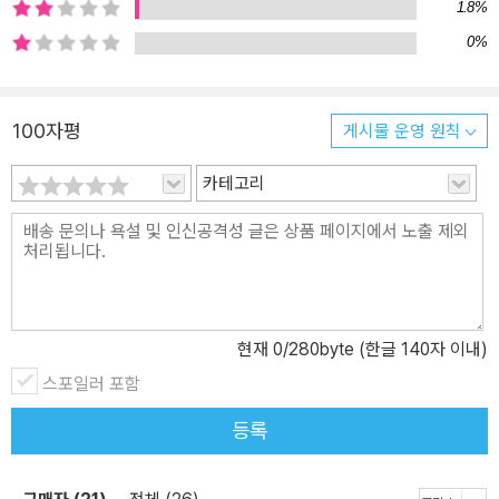
인 이 책은 아직 책 읽기에 익숙지 않은 독자도 편안히 책과 접할 수
1.8%
있도록 쓰였다. 따라서 이 책을 읽는 독자는 제대로 책 읽는 데 필요한
0%
영감과 필요한 지식을 얻을 수 있으며, 구수하게 저자가 들려주는 이
야기를 따라가노라면 어느새 단단하면서도 묵직한 것이 속에 남는다.
나의 의지와 관계없이 외부 세계에서 발생하여 나를 힘들고 고통스럽
100자평
게시물 운영 원칙
게 하는 사태에 처했을 때, 그 어떠한 경우에도 굳게 뿌리박아 흔들림
없는 ‘든든한 내면’을 만드는 데 독서만 한 게 있을까? 이 책을 읽으면
카테고리
그 ‘든든한 내면’을 만들기 위한 기초를 다질 수 있으며, 이 기초는 책
을 제대로 읽는 방법을 익히는 것이다. 땅콩문고를 시작하며 땅콩은
열매이면서 그 자체로 씨앗이다. 고소한 맛에 모양도 재미나게 생겼
다. 이런 땅콩처럼 소박하고 가벼우면서도 알찬 내용을 담은 단단한
책을 준비하여 선보인다. 삶의 질을 높이는 방법은 다양하겠지만 그
현재
0
/280byte (한글 140자 이내)
가운데서도 우리의 정신을 고양하는 다양한 문화를 좀 더 잘 이해하
고 감상하는 일이 하나의 방법이 될 수 있을 것이다. 우리가 살아가는
스포일러 포함
사회와 문화에 대한 이해와 감상을 돕는 책을 한 권씩 꼼꼼하게 갈무
등록
리하여 출간하고자 한다. 한 손에 쥐고 편히 읽을 수 있는 작은 문고
판형과 가독성을 높인 편집, 환경을 생각하여 재생지를 사용하고 감
각적인 표지로 단장했다. 책값도 독자들이 부담 없이 읽을 수 있도록