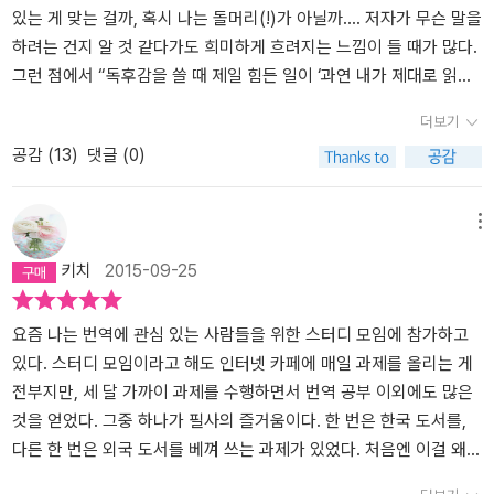
말인듯 낯뜨겁고 부끄럽게도 느꼈다. 늘 정독精讀의 중요성을 알면
있는 게 맞는 걸까, 혹시 나는 돌머리(!)가 아닐까…. 저자가 무슨 말을
서도 대충 흘려버리는못난 버릇을 향한 일침이더욱 마음속을 파고들
하려는 건지 알 것 같다가도 희미하게 흐려지는 느낌이 들 때가 많다.
었다. ' 심심풀이 삼아서 재미로 읽는 거라면대충 읽어도 됩니다. 하지
그런 점에서 “독후감을 쓸 때 제일 힘든 일이 ‘과연 내가 제대로 읽은
만 스스로를 깨우고세상에 조금이라도 보탬이 되려고 읽을 때는 정독
걸까?’ 하는 의심을 떨치는 것일 정도로 제게는 읽기가 쓰기만큼이나
더보기
을 해야 합니다. 즉 독서의 사회적 책임을 생각 할 때 정독은 선택이
어렵습니다.”(37쪽)라는 저자의 말에 십분 공감했다. 『책 먹는 법』이
공감 (
13
)
댓글 (0)
아니라 필수 입니다.쓴 사람의 피땀어린 공력, 만든 사람의 수고로움,
라는 심상치 않은 제목의 책을 고른 것도 따지고 보면 ‘책을 제대로 읽
그걸 읽고 살아갈 내 삶의 소중함 그리고 내가 이 모든 사람들과 함께
고 싶다’는 내면의 갈증을 해소하기 위해서다. 몇 권의 독서법 책을 읽
만들어 갈 세상을 생각하면정성껏 정밀히 읽는 게 당연하지요.이 책
었으나 늘 제자리걸음을 반복하는 느낌, 그 답답함을 어떻게 해결할
메뉴
에서 이야기하는 여러 독서법도 바로 이 '정성껏 정밀히' 읽는 법에 관
수 있을까. 결국엔 ‘내 문제’로 고스란히 남겨질 걸 알면서도 조금이나
키치
2015-09-25
한 것입니다. 글자 하나도 그냥 넘기지 않는 꼼꼼함은 그 출발이라 할
마 도움을 얻기 위해 책을 펼쳤다. 제목에서 알 수 있듯이 이 책은 독
수 있지요' p55 ' 눈 밝은 독자가 눈 밝은 저자를 만들고 그들이 밝은
서법을 다룬다.(아쉽지만(?) 음식을 먹듯이 책을 먹을 수 있는 방법에
사회를 만듭니다. 이것이야 말로골방 안의 독서가 골방을 벗어난 사
관한 건 아니다.) ‘질문하면서 읽는 법’, ‘다독하는 법, 정독하는 법’, ‘어
요즘 나는 번역에 관심 있는 사람들을 위한 스터디 모임에 참가하고
회적인 행위가되는 까닭이며, 정독을 해야 하는 이유 입니다'p58 책
려운 책 읽는 법’ 등의 소제목처럼 이 책을 독서 스킬을 습득하기 위해
있다. 스터디 모임이라고 해도 인터넷 카페에 매일 과제를 올리는 게
을 읽을때 마다문제가 되는 자세.노트와 필기구를 옆에 끼고 책상에
읽을 수도 있다. 애초에 나도 그럴 작정으로 읽기 시작했다. 그러나 읽
전부지만, 세 달 가까이 과제를 수행하면서 번역 공부 이외에도 많은
앉아 읽는 날이면한 글자라도 더 들여다보고필기하느라 적당한 스톱
어나갈수록 나는 저자가 내게 보낸 편지 혹은 저자의 고백처럼 읽혔
것을 얻었다. 그중 하나가 필사의 즐거움이다. 한 번은 한국 도서를,
을 즐기며읽곤 하는데, 피곤하다, 허리가 아프다는 핑계삼아이불에
다. 독서에 얽힌 자신만의 경험과 느낌, 추억, 생각 등을 수줍게 털어
다른 한 번은 외국 도서를 베껴 쓰는 과제가 있었다. 처음엔 이걸 왜
누워 책을 읽는 날이면,적당한 스톱이란 존재하지 않는다. 오직 고고
놓는 느낌이었다. 결국 ‘~하는 법’은 중요치 않다고 결론지으며 책을
하나 싶었는데 하다 보니 참 즐거웠다. 두 번 다 전부터 좋아해온 작가