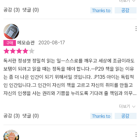
더보기
고를 외치며질주하는 나를 통제하지 못하곤 했다.적어야할 문구도,
덮었다. 중요한 것은 ‘책을 왜 읽는가’, ‘나의 문제, 나의 삶과 어떤 관
의 책을 골랐지만, 두 분 다 필사를 하고 나서 더 좋아하게 되었다. 필
공감 (
3
)
댓글 (0)
붙여야할 포스트잇도저멀리 던져둔채로. 그래서 '불편한 독서를 하
련이 있는가’라는 것. 독서가 그저 읽기 위한 읽기가 되고 말 때 그만
사가 좋다, 즐겁다는 말을 참 많이 들었는데 직접 해보니 정말 그랬다.
자'라던저자의 글귀에 눈길이 멈췄다.책을 읽는 이유가 재미를 위해
큼 비효율적이고 낭비적인 것이 또 있을까. 독서에 대한 저자의 고백
이래서 남들이 좋다는 말을 흘려들으면 안 되나 보다.<책 먹는 법>에
서가 아니라, 삶이 던지는 문제를 찾아가는과정을 위해서라면 적어도
을 듣고 싶은 분, 나는 왜 독서 하(려고하)는가에 대해 곰곰이 생각해
는 필사 외에도 책을 읽는 데 도움이 되는 여러 가지 방법이 나와 있
메뉴
그렇다면.조금쯤 불편해지는 독서를 해보자는것이다. ' 다만 자기 인
보고 싶은 분들이 읽었으면 좋겠다. 작고 얇은 책이지만 천천히 즐기
다. 저자 김이경은 작가, 번역자, 편집자, 논술 교사, 독서 모임 강사
메모습관
2020-08-17
생에 중요한 문제가 있고,그 문제의 해결책을 찾는 과정에서어떤 책
면서 먹어보길.
등 책과 관한 일을 섭렵하며 단련한 자신만의 독서법을 이 책에 간결
이 이정표가 될 것 같은데 쉬 이해되지 않는다면, 그때는 이렇게베껴
하고도 다부지게 담아냈다. 책을 더 많이 읽고 싶고 잘 읽고 싶지만 방
쓰고 해석하고 첨삭하면서 집중해서 읽을필요가 있습니다.... 정말 중
법을 몰라 고민하는 사람들에게 저자는 먼저 '자신만의 독서법'을 찾
독서란 정성껏 정밀히 읽는 일ㅡ스스로를 깨우고 세상에 조금이라도
요한 건 지금 왜 그 책을 읽는지,오래전 살았던 그들에게서 내가 구하
으라고 충고한다. 자신만의 독서법을 찾기 위해서는 먼저 '질문을 잡
보탬이 되려고 읽을 때는 정독을 해야 합니다.ㅡP29 책을 읽는 이유
는 것이무엇인지 그들을 통해 내가 구성한 새로운삶의 원리가 지금
아야' 한다. 독재 시대를 살았던 저자는 '어떻게 하면 자유로워질 수
는 좀 더 나은 인간이 되기 위해서일 것입니다. .P135 아이는 독립적
이 시대의 삶의 문제에 얼마나 유효하며 얼마나 설득력이 있느냐하는
있는가?'라는 질문을 가지고 책을 읽었다. 지금도 그 답을 찾았다고
인 인간입니다.그 인간이 자신의 책을 고르고 자신의 취미를 만들고
것p163' 현재 가장 큰 고민이라면..분야를 확장하지 못한다는 점이
확언할 수 없지만, 답을 찾는 과정에서 저자의 마음은 전보다 훨씬 단
자신의 인생을 사는 권리와 기쁨을 누리도록 기다려 줄 책임과 의무
다.같은 주제의 책을 연달아 읽으며 고만고만해지고 있는 느낌이랄
단해졌고 머릿속도 풍성해졌다. 좋은 질문이 좋은 책으로 이끌고 좋
가 좀 더 인생을 산 우리 어른들에게 있습니다.우리가 우리의 책임을
더보기
까. 그런데 막상 고전을 찾아 읽어보려고 해도혼자 해결하기 어려운
은 삶으로 인도한 것이다.베스트셀러나 고전 같은 타이틀에 얽매이지
다하면 언젠가 성숙한 인간이 우리에게 고맙다고 할 겁니다..삶의 물
공감 (
3
)
댓글 (0)
부분들이 꽤 있어 시작하기 두렵다는 생각이 든다.요 근래에 읽었던
말고 지금 나한테 도움이 되고 매력이 있고 재미가 있는 책을 골라 읽
음에 답하는 독서(자기 안에 질문이 있을 때 읽으라는 겁니다.).책이
신영복 선생님의<담론>은 종횡무진 펼쳐지는 동서양사 가 내겐 버
는다. 남들이 좋다는 책 말고 연애소설이든 만화든 실용서든 구미가
란 알고 싶은 것, 모르는 것이 있을 때 도움을 얻으려 읽는 것입니다..
겁고 스스로가위축된 시간이였던거 같다. 이렇게 버겁다고 생각될때
당기는 책 위주로 읽으면 책 읽기가 훨씬 즐거워지고 인생도 풍요로
나를 아는 것, 나의 무지를 깨닫는 것보다 더 큰 앎은 없습니다. 질문
메뉴