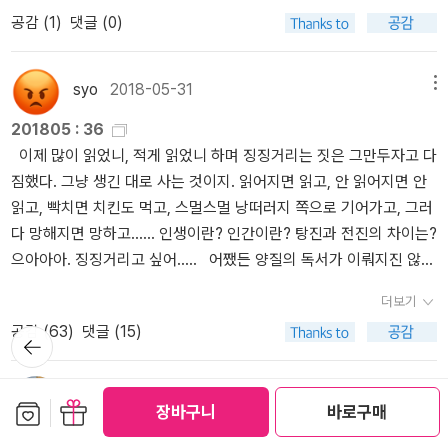
을 버티면서 배웠고, 버틸 수 없는 것이 있다는 사실을 버틸 수 없었
다 너무 실용적으로 생겨서 살짝 불신했는데이 책도 정말 물건입니다
공감 (
1
)
댓글 (0)
고, 자신을 향한 세상의 오해나 과신에 쫓겨 골방에 숨어들어서는, 끝
저처럼 실용서 거의 안 읽는 사람이어도아, 이런 독서 방법이 있구나
없이 끝없이 스스로를 들여다보고 나서야 비로소 가장 큰 오해와 과
~ 이런 마음가짐을 가질 수 있구나~ 하면서도움이 되더라구요몇 년
신의 눈빛이 출발하는 곳을 발견한다. 그리고 조용히 거울을 치운다.
전 읽은 거라서 지금은 어떨지 모르겠는데,책 자체가 술술 읽히고 재
syo
2018-05-31
메뉴
그때쯤 이미 그는 손쓸 수 없을 만큼 가벼워져 있었다. 잔바람에도 존
밌었습니다.아마 실용서...라는 면에서 이 페이퍼에 언급한 책들 중에
201805 : 36
재가 온통 흔들렸다. 세상은 큰 바람이 쉴 새 없이 부는 곳이었다. 그
서 재미 면으로는 가장 짱일듯 이 책 진짜 좋아함내 독서노트는 이 책
이제 많이 읽었니, 적게 읽었니 하며 징징거리는 짓은 그만두자고 다
는 방문을 잠갔다. 우리는 그 방 안을 들여다 볼 때, 끝까지 조심성을
이 만들었다고 봐도 무방함저벅저벅... 독서십덕의 길구체적이고 실
짐했다. 그냥 생긴 대로 사는 것이지. 읽어지면 읽고, 안 읽어지면 안
잃지 않아야 한다. 우리의 무신경한 날숨에 그가 흩어지지 않도록. 그
용적인 방법도 제시하고,위의 책과는 다른 의미로 재미있어서두 번이
읽고, 빡치면 치킨도 먹고, 스멀스멀 낭떠러지 쪽으로 기어가고, 그러
리고 얼른 방문을 닫아주어야 한다. 가루가 된 사람들에겐 우리가 필
나 읽었습니다.다시 읽으려고 예스24 크레마클럽에서 내 서재에 추
다 망해지면 망하고...... 인생이란? 인간이란? 탕진과 전진의 차이는?
요한 시간과 혼자가 필요한 시간이 밀물과 썰물처럼 다녀간다. 그는
가해놓긴 했는데두 번이나 감동을 줬으면세 번째는 사서 읽는 게 맞
으아아아. 징징거리고 싶어..... 어쨌든 양질의 독서가 이뤄지진 않는
우리가 지켜보는 동안에 위안을 얻고, 우리가 지켜보지 않는 동안에
다고 본다 고백합니다 안 읽었습니다미국 스테디셀러인데우리나라에
듯. 벼랑 끝 전술이 필요한 시점이다. 201805 : 36권​1. 당신을 만
평안을 얻을 것이다. 우리가 만져주는 동안에 부드러워지고, 스스로
완역본이 없어서약간 기분나쁨ㄱ-개인적으로 번역서가 있어도 원서
더보기
난 다음 페이지: 적당히 살갑고 적당히 가까운, 읽기에 평범한, 그러나
만져주는 동안에 단단해질 것이다. 골방은 충분히 좁고 넉넉히 어두
로 읽고 싶은 책 중 하나입니다왜냐하면...내게 킨들이 잇쬬?킨들써야
공감 (
63
)
댓글 (15)
뒤로가
이렇게 쓰기는 쉽지 않을 충실한 독후감들.​2. 마르크스는 처음입니다
워 무너진 마음을 구축하기에 적합한 공간이다. 뿌리는 빛이 들지 않
겟쬬?킨들 산 지가 햇수로 4년 정도 되는데 한국책 몇 권 읽은 게 끝
기
만: 누가 뭐래도 제일 쉬운 책이긴 한데, 사실 추천하기는 좀 꺼려진
는 땅속의 흙을 밀어내며 자란다. 이제는 그도 안다. 싹은 약하고 줄기
임... 반성합니다 +) 모티머 애들러와 찰스 벤 도렌의How to read a
다. 똥 싸다 말고 일어선 느낌이 세다. 한 덩어리 쌌다고 만족하고 바
는 바람에 흔들릴 것이다. 잎은 마르고 꽃은 시들며 열매는 썩을 것이
뚜유
2018-05-24
메뉴
book의 다른 한역본이 있더군요!!!완역이라고 합니다.이 책은 개정판
보관함담기
선물하기
장바구니
바로구매
지를 추켜올릴 수는 없는 노릇이잖아?​3. 최소의 발견: 아름답고 과하
다. 그것이 생물이 부서지고 상처 입는 방식이라는 것을 그의 뿌리가
인데, 구판 리뷰도 보니까에... 다양한 의견도 있는 것 같습니다만판단
독학을 위해
다. 과하게 아름답고 아름답게 과하다. 시와 대한 이야기가 시보다 많
알 것이다. 어느 날 다시 방문을 열었을 때, 우리는 그가 흩어져 사라