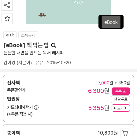
ePub
소득공제
[eBook] 책 먹는 법
든든한 내면을 만드는 독서 레시피
김이경
(지은이)
유유
2015-10-20
전자책
7,000
원 + 350원
6,300
원
쿠폰할인가
쿠폰
만권당
첫 달 무료
5,355
원
카드최대혜택가
더보기
(+쿠폰 적용 시)
종이책
10,800
원