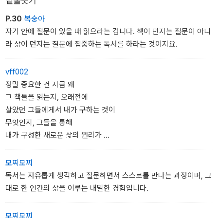
밑줄긋기
읽으라는 것이다. 왜 이 책을 읽는지, 이 책이 자신에게 어떤 의미인지
를 질문을 거듭할수록 책의 내용이 던지는 무게가 커지고 생각이 깊
P.30
복숭아
어진다.
자기 안에 질문이 있을 때 읽으라는 겁니다. 책이 던지는 질문이 아니
라 삶이 던지는 질문에 집중하는 독서를 하라는 것이지요.
vff002
정말 중요한 건 지금 왜
그 책들을 읽는지, 오래전에
살았던 그들에게서 내가 구하는 것이
무엇인지, 그들을 통해
내가 구성한 새로운 삶의 원리가
지금 이 시대의 삶의 문제에 얼마나
유효하며 얼마나 설득력이 있느냐
모찌모찌
하는 것이지요.
독서는 자유롭게 생각하고 질문하면서 스스로를 만나는 과정이며, 그
대로 한 인간의 삶을 이루는 내밀한 경험입니다.
책을 제대로 잘 읽으려는 모든 노력은
지금 내 삶의 문제에 제대로 잘 응답하려는
모찌모찌