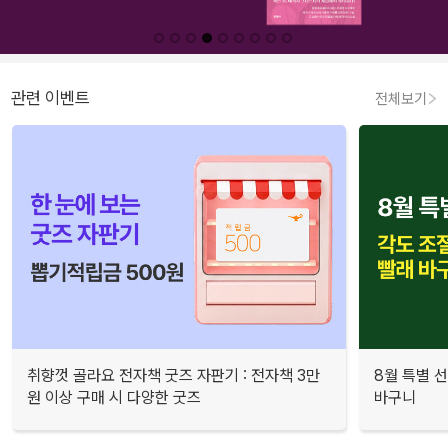
관련 이벤트
전체보기
취향껏 골라요 전자책 굿즈 자판기 : 전자책 3만
8월 특별 선
원 이상 구매 시 다양한 굿즈
바구니