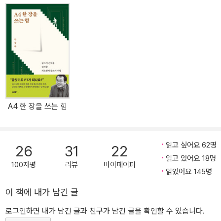
에서 보고 듣고 깨달은 것들을 일상에서 묵묵히 행동으로 옮길 줄 아
는 소박한 실천가이기도 하다. 이런 저자는 그간 자신이 홀로 또는 함
께 읽은 경험을 바탕으로 처음 책을 마주하던 자리로 돌아가 가만히
묻는다. 우리가 책을 읽는 이유는 무엇인가. 이 질문에 저자가 제시한
대답은 간단하다. 누구나 공감할 수 있고 근본적이기까지 하다. 저자
에 따르면, 우리가 책을 읽는 “가장 큰 이유는 좀 더 나은 인간이 되기
위해서”다. 물론 책을 읽는 이들의 실상이 늘 이러하지는 않다. 근사
한 제목에 끌려 읽기도 하고, 남들이 읽는다니까 읽기도 하고, 심심풀
A4 한 장을 쓰는 힘
이로 읽기도 한다. 자신의 오랜 지행일치 독서 경험을 정리한 저자가
책을 읽고자 하는 독자들에게 내놓은 제일 원칙은 “자기 안에 질문이
있을 때 읽으라”는 것이다. 우리는 저마다 제 자리에서 스스로의 삶을
읽고 싶어요 62명
26
31
22
살아가면서 생기는 온갖 다양하고 절실한 구체적 질문들을 만난다.
읽고 있어요 18명
그런 문제들을 풀고자 할 때 독서를 하라는 제안이다. 요리법이 궁금
100자평
리뷰
마이페이퍼
읽었어요 145명
하면 요리 책을 읽고 어떻게 살아야 할지 모를 때는 철학 책을 펼치듯
이, 알고 싶은 것, 모르는 것이 있을 때 책에서 도움을 구하라는 말이
이 책에 내가 남긴 글
다. 이렇게 질문에 답하는 독서를 하면 무엇이 좋을까? 첫째, 무엇보
로그인하면 내가 남긴 글과 친구가 남긴 글을 확인할 수 있습니다.
다 책을 더 잘 읽는 데에 큰 도움이 된다. 당장 해결해야 할 문제가 눈