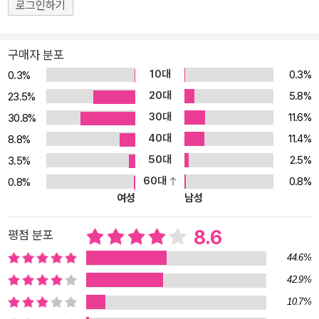
로그인하기
앞에 있을 때는 어려운 책 앞에서도 주눅 들지 않고 집요하게 파고들
어 해답을 찾아내고자 하기 때문이다. 둘째, 스스로를 성찰하게 한다.
왜 이 책을 읽는지, 이 책이 자신에게 어떤 의미인지를 질문을 거듭할
구매자 분포
수록 책의 내용이 던지는 무게가 커지고 생각이 깊어진다. 그리고 나
10대
0.3%
0.3%
자신을 깊이 들여다보게 된다. 내가 무엇을 알고 무엇을 모르는지, 무
20대
5.8%
23.5%
엇을 바라고 무엇이 부족한지 숙고하게 된다. 나는 어떤 인간이며 어
30대
11.6%
떻게 살고 있는지를 스스로 파악하는 일은 자신의 성숙뿐 아니라 다
30.8%
른 사람들과 더불어 살기 위해서 꼭 필요하다. 기초부터 고전까지, 제
40대
11.4%
8.8%
대로 책 읽는 법 이 책의 가장 큰 특징은 저자, 번역자, 편집자, 논술
50대
2.5%
3.5%
교사, 독서 모임 강사 등 텍스트와 관련한 여러 가지 일을 오래도록 섭
60대
0.8%
0.8%
렵하면서 단련된 독서가 김이경 선생이 텍스트 읽는 법을 총망라하였
여성
남성
다는 점이다. 읽기 시작하는 법, 질문하면서 읽는 법, 있는 그대로 읽
는 법, 다독법, 정독법, 여럿이 함께 읽는 법, 어려운 책 읽는 법, 쓰면
8.6
평점 분포
서 읽는 법, 소리 내어 읽는 법, 아이와 함께 읽는 법, 문학 읽는 법, 고
44.6%
전 읽는 법 등 여러 가지 상황과 처지에 맞게 책을 접하는 방법을 자신
42.9%
의 인생 갈피갈피에서 겪은 생생한 체험과 함께 폭 넓고 다양하게 소
10.7%
개한다. 선생의 유려한 글쓰기와 꼼꼼한 책 읽기 경험이 골고루 잘 섞