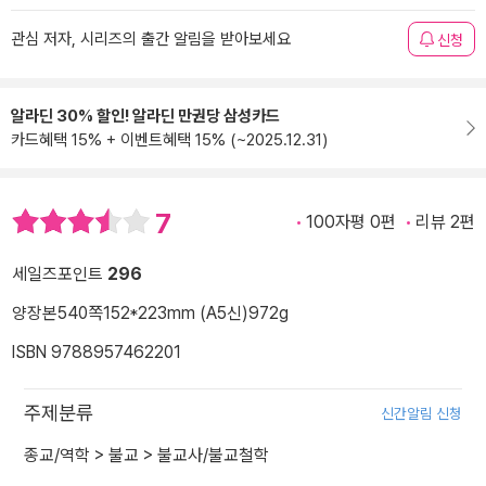
관심 저자, 시리즈의 출간 알림을 받아보세요
신청
알라딘 30% 할인! 알라딘 만권당 삼성카드
카드혜택 15% + 이벤트혜택 15% (~2025.12.31)
7
100자평 0편
리뷰 2편
세일즈포인트
296
양장본
540쪽
152*223mm (A5신)
972g
ISBN 9788957462201
주제분류
신간알림 신청
종교/역학
>
불교
>
불교사/불교철학