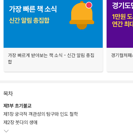
가장 빠르게 받아보는 책 소식 - 신간 알림 총집
경기컬처패스
합
목차
제1부 초기불교
제1장 궁극적 객관성의 탐구와 인도 철학
제2장 붓다의 생애