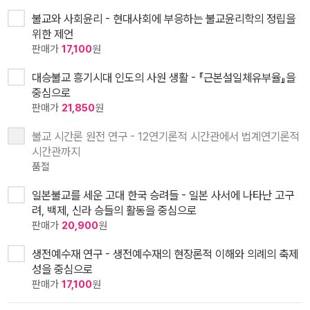
불교와 사회윤리 - 현대사회에 부응하는 불교윤리학의 정립을
위한 제언
판매가
17,100
원
대승불교 흥기시대 인도의 사원 생활 - 『근본설일체유부율』을
중심으로
판매가
21,850
원
불교 시간론 원전 연구 - 12연기론적 시간관에서 법계연기론적
시간관까지
품절
일본불교를 세운 고대 한국 승려들 - 일본 사서에 나타난 고구
려, 백제, 신라 승들의 활동을 중심으로
판매가
20,900
원
생전예수재 연구 - 생전예수재의 현장론적 이해와 의례의 축제
성을 중심으로
판매가
17,100
원