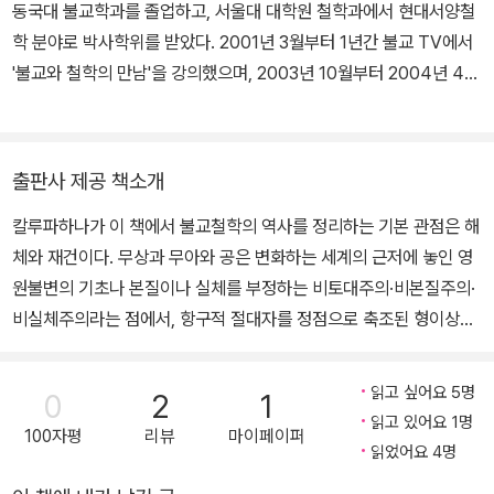
동국대 불교학과를 졸업하고, 서울대 대학원 철학과에서 현대서양철
졌으며, 역사적 맥락에 초점을 맞춰 불교의 철학적 문헌을 검토하여
학 분야로 박사학위를 받았다. 2001년 3월부터 1년간 불교 TV에서
초기 경전에 가장 부합하는 해석을 제시하려 노력했다. 그는 소승불
'불교와 철학의 만남'을 강의했으며, 2003년 10월부터 2004년 4월
교의 신도들과 학자들에게 후대의 대승 경전의 가치를 좀 더 이해하
까지 불교방송에서 '불교와 생태의 만남'을 강의하였다. 현재 동국대
고 그 적통성을 재평가할 것을 요구했다. 이것은 역으로 대승불교에
학교 불교학과의 연구교수로 재직하고 있다. 저서로는 <불교에서 보
도 적용되는 말일 것이다. 저서로는 『나가르주나Nagarjuna: The P
는 철학, 철학에서 보는 불교>, <용수와 칸트>, <하이데거와 형이상
hilosophy of the Middle Way』, 『불교 철학사A History of Bud
출판사 제공 책소개
학 그리고 불교>, <불교생태철학>등이 있다.
dhist Philosophy: Continuities and Discontinuities』, 『싯다르
칼루파하나가 이 책에서 불교철학의 역사를 정리하는 기본 관점은 해
타의 길The Way of Siddhartha』 등이 있다.
체와 재건이다. 무상과 무아와 공은 변화하는 세계의 근저에 놓인 영
원불변의 기초나 본질이나 실체를 부정하는 비토대주의·비본질주의·
비실체주의라는 점에서, 항구적 절대자를 정점으로 축조된 형이상학
적 건축물을 허물어뜨리는 반절대주의적 해체의 과정이다. 그러나 모
든 구조물이 철거된 황량한 허무의 공터가 종착점은 아니다. 고정 불
읽고 싶어요 5명
0
2
1
변의 일방적 시각을 떠난 중도의 입장에서, 상호간의 맥락에 따라 모
읽고 있어요 1명
100자평
리뷰
마이페이퍼
든 구성요소들의 관계성을 복원하는 연기가 새로운 재건의 과정으로
읽었어요 4명
서 남아 있는 것이다. 이러한 해체와 재건의 과정을 통해 달성되는 것