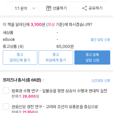
선물하기
공유하기
이 책을 알라딘에
3,100
원 (
최상
기준)에 파시겠습니까?
새상품
-
eBook
-
출간 알림 신청
중고상품 (4)
85,000원
중고
중고
중고 등록
알라딘에 팔기
회원에게 팔기
알림 신청
프라즈냐 총서 (총 66권)
신간알림 신청
법화경 수행 연구 - 일불승을 향한 삼승의 수행과 현대적 실천
판매가
26,600
원
관음신앙 경전 연구 - 고려와 조선의 유통본을 중심으로
판매가
21,850
원