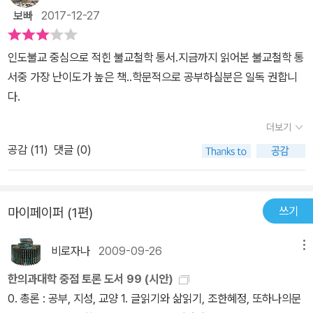
각이고, 생각은 논리라는 사실에 깊이 연루되지 않을 수 없었습니다.
보빠
2017-12-27
하여 가능한 모든 길을 걸어가면서 제 자신과 생태적으로 같은 사람
들의 생각과 논리와 말을 물었습니다. 그러다 최근 몇 년 사이, '폭풍'
인도불교 중심으로 적힌 불교철학 통서.지금까지 읽어본 불교철학 통
'종결자'를 찾았습니다. 다름 아닌, 원효! 원효만으로, 사실, 저는 족
서중 가장 난이도가 높은 책..학문적으로 공부하실분은 일독 권합니
합니다. 그는 세계성을 지닌 존재입니다. 어떤 의미에서 붓다를 넘어
다.
선 '붓다'입니다. 다만, 우리사회도, 또 대부분의 우리 불자들도, 더군
다나 세계 불자들도 이를 모를 뿐이지요. 이런 상황에서 제가 붓다를
더보기
면밀하게 찾는 까닭은, 이미 세계성 또는 보편성을 인정받고 있는 붓
공감 (
11
)
댓글 (0)
다 사상의 진실, 그 타당성이 어떻게 원효와 만나는지 보기 위해섭니
다. 그 목적을 위해 불교 경전 자체는 물론, 그것을 철학적으로 해석
한 문헌, 인도 사상 전체 맥락에서 살피는 문헌 등을 읽어 왔습니다.
쓰기
마이페이퍼 (1편)
그들 가운데 몇 가지는 이미 소개한 바 있습니다. 최근에 발견한 칼루
파하나의 이 <불교철학의 역사>는 그 무엇보다 초기 경전에 터 잡아
비로자나
2009-09-26
메뉴
붓다의 철학의 성격과 내용을 명확히 드러내고, 붓다 이후 나타난 사
한의과대학 중점 토론 도서 99 (시안)
상들의 흐름을 붓다 철학과 부합하느냐 여부에 따라 연속과 불연속으
0. 총론 : 공부, 지성, 교양 1. 글읽기와 삶읽기, 조한혜정, 또하나의문
로 나누어 살피고 있어, 최근 불교 내부에서 일어나 번지고 있는 대승