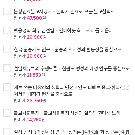
분황원효불교사상사 - 철학자 원효로 보는 불교철학사
판매가
47,500
원
백용성의 화두 참선법 - 연비하듯 화두로 나를 태운다
판매가
20,900
원
한국 군승제도 연구 - 군승의 역사성과 활동상을 중심으로
판매가
20,900
원
설일체유부의 수행도론 - 현관도 형성의 배경 연구를 중심으로
판매가
21,850
원
새로 쓰는 대장경의 성립과 변천 - 인도·티베트·중국·한국·일본
에서의 대장경 편찬을 중심으로
판매가
23,750
원
불교사회복지 - 불교사회복지 사상과 실천의 현대적 모색
판매가
14,250
원
설잠 김시습의 선사상 연구 - 성기론(性起論)과 성구론(性具