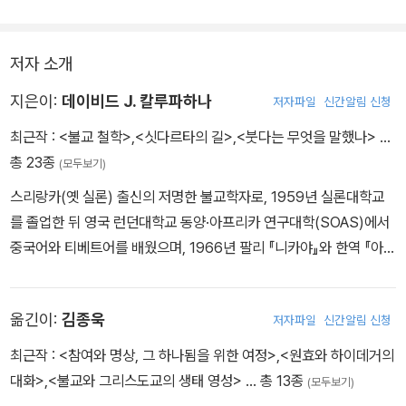
저자 소개
지은이:
데이비드 J. 칼루파하나
저자파일
신간알림 신청
최근작 :
<불교 철학>
,
<싯다르타의 길>
,
<붓다는 무엇을 말했나>
…
총 23종
(모두보기)
스리랑카(옛 실론) 출신의 저명한 불교학자로, 1959년 실론대학교
를 졸업한 뒤 영국 런던대학교 동양·아프리카 연구대학(SOAS)에서
중국어와 티베트어를 배웠으며, 1966년 팔리 『니카야』와 한역 『아함
경』의 연기緣起 연구로 박사 학위를 받았다. 그후 실론대학교에서
팔리 및 불교 문명에 대해 강의했고 1972년부터 미국 하와이대학교
옮긴이:
김종욱
저자파일
신간알림 신청
에서 철학과 학과장 및 대학원 주임 교수를 역임했다. 또한 그는 불교
와 평화에 관한 종교 간 국제회의를 주관하는 등 활발한 학술 교류를
최근작 :
<참여와 명상, 그 하나됨을 위한 여정>
,
<원효와 하이데거의
펼쳤다. 칼루파하나는 분석철학자 비트겐슈타인의 제자인 자야틸레
대화>
,
<불교와 그리스도교의 생태 영성>
… 총 13종
(모두보기)
케K. N. Jayatilleke의 영향을 받아 인식론과 언어 이론에 관심을 가