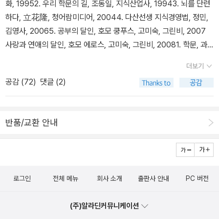
화, 19952. 우리 학문의 길, 조동일, 지식산업사, 19943. 뇌를 단련
불교 비불설, 초기불교 소승 논쟁을 일정 정도 교통정리 해줄 근거 지
하다, 立花隆, 청어람미디어, 20044. 다산선생 지식경영법, 정민,
식으로 삼을만하다고 생각합니다. 특히 이른바 초기불교를 지지하면
김영사, 20065. 공부의 달인, 호모 쿵푸스, 고미숙, 그린비, 2007
서 대승불교 전반에 적대적이기까지 한 비판적인 견해를 숨기지 않는
사랑과 연애의 달인, 호모 에로스, 고미숙, 그린비, 20081. 학문, 과
사람들에게는 필독의 책임에 틀림없습니다. 물론 대승불교 쪽 사람들
학, 의학 - 과학철학, 의사학, 예방의학6. 객관성의 칼날, 찰스 길리스
도 초기경전에 입각하여 붓다의 철학이 대체 어떤 것인지, 자신들의
더보기
피, 새물결, 2005 (절판)7. 과학이란 무엇인가, 앨런 차머스, 서광사,
생각과 전혀 다른 점은 없는지, 살피기 위해서, 이 책은 꼭 읽어볼 필
공감 (
72
)
댓글 (2)
20038. 과학에는 뭔가 특별한 것이 있다, 장대익, 김영사, 2008*
요가 있습니다. 한계도 있습니다. 중국을 거쳐 우리나라, 그리고 일
과학혁명의 구조, 토마스 쿤-기존 번역서 2종 모두 문제가 많음.* 자
본으로 들어와 널리 자리 잡은 대승불교 전반에 대한 연구가 이 책에
연과학철학, 칼 구스타프 헴펠, 박영사, 1987 -품절9. 추측과 논박,
는 포함되어 있지 않습니다. 저자 자신이 이 점은 솔직하게 밝히고 있
반품/교환 안내
칼 포퍼, 민음사, 2001 10. 방법에의 도전, 폴 파이어아벤트, 한겨레,
습니다. 선불교 가운데 임제종을 제외하고는 붓다의 철학과 부합하는
1991 (절판)11. 현대과학의 풍경, 이완 모러스, 궁리, 200812. 부분
면모를 지닌 게 없다고 판단했기 때문이라는 것이지요. 대표적인 대
과 전체, 베르너 하이젠베르크, 지식산업사, 200513. 생명이란 무엇
승경전으로 법화경, 능가경, 화엄경을 꼽고, 이에 터 잡아 일어난 불교
인가, 에르빈 슈뢰딩거 궁리, 200714. 중국의 과학과 문명-사상적
유파에 대해서는 논급할 필요를 느끼지 못한다고 합니다. 화엄경에
로그인
전체 메뉴
회사 소개
출판사 안내
PC 버전
배경, 조셉 니덤, 까치, 1998 (품절)15. 중국 전통문화와 과학, 김영
대한 이야기는 전혀 없으니 제쳐두고, 이 책에서 행한 법화경과 능가
식 편역, 창작과비평사, 1986 (품절)16. 음양오행설의 연구, 김홍경
경에 대한 그의 분석이 옳다면 구태여 이 문제를 가지고 왈가왈부 할
(주)알라딘커뮤니케이션
편역, 신지서원, 1993 (절판)17. 중국의 우주론과 청대의 과학혁명,
것은 없습니다. 그러나 여전히 아쉬움이 있다면 조동종과 임제종의