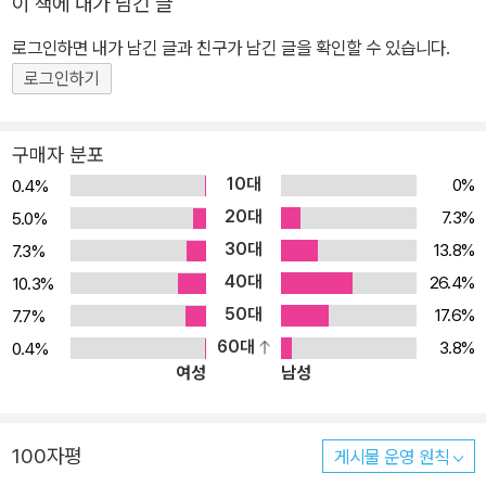
이 책에 내가 남긴 글
은 일체의 집착과 거기서 유래하는 괴로움이 모두 사라진 진정한 자
유, 즉 열반이다. 이 모든 과정을 관통하는 기본 철학은, 괴로움을 야
로그인하면 내가 남긴 글과 친구가 남긴 글을 확인할 수 있습니다.
기하고 또 소멸시켜 가는 인간의 구체적 경험을 분석의 대상으로 한
로그인하기
다는 점에서 근본적 경험론이며, 괴로움의 소멸로 이어지는 결과에
따라 모든 수단의 가치를 평가한다는 점에서 실용주의이다. 이처럼
구매자 분포
근본적 경험론과 실용주의에 입각한 재건의 과정이 바로 초기불교의
10대
0%
0.4%
핵심이다. 그런데 칼루파하나는 이런 초기불교의 전통이 충실히 계승
20대
7.3%
5.0%
되었느냐의 여부에 따라 후대의 불교를 연속과 불연속으로 나누고 있
30대
13.8%
7.3%
다.
40대
26.4%
10.3%
50대
17.6%
7.7%
60대
3.8%
0.4%
여성
남성
100자평
게시물 운영 원칙