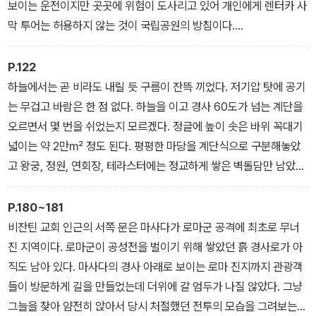
세계 3대 폭포라고 한다. 빅토리아 폭포는 낙차가 108m로 높이가 최
보이는 운전이지만 곳곳에 위험이 도사리고 있어 개인에게 렌터카 사
고다. 물 떨어지는 소리가 천둥 치는 것 같다.북미의 나이아가라, 남미
막 투어는 허용하지 않는 것이 국립공원의 방침이다.
의 이구아수, 아프리카의 빅토리아 폭포를 세계 3대 폭포라고 한다.
사막 가운데 물고기 모양의 잉카와시섬에는 이미 많은 지프가 도착해
빅토리아 폭포는 낙차가 108m로 높이가 최고다. 물 떨어지는 소리가
이곳저곳에서 연기를 피우며 점심 준비가 한창이다. 성인 남성의 키
P.122
천둥 치는 것 같다. 물안개가 솟구쳐서 구름 기둥을 만든다는데, 어쩐
보다 큰 선인장들이 빽빽한 바위산으로 올라가는 길은
하늘에서는 곧 비라도 내릴 듯 구름이 잔뜩 끼었다. 저기압 탓에 공기
지 물 떨어지는 소리부터 시원치 않고 입구부터 격하게 반긴다는 물
온통 자갈밭이다. 미끄러워 다리에 힘을 바짝 싣고 조심스럽게 한 발
는 무겁고 바람은 한 점 없다. 하늘을 이고 경사 60도가 넘는 계단을
보라도 내게는 눈길조차 주지 않는다.
한발 내디뎌보았다.
오르면서 몇 번을 쉬었는지 모르겠다. 정글에 높이 솟은 바위 꼭대기
수량이 대폭 줄어든 건기에 와서 성난 모습을 보여달라는 것은 억지
입구에서 선인장을 배경으로 사진만 찍는 사람들을 뒤로한 채 배고픔
넓이는 약 2만㎡ 정도 된다. 평평한 마당을 계단식으로 구분해놓았
일까? 10월부터 시작하는 우기처럼 엄청난 수량에서 뿜어져 나오는
을 참아가며 정상에 올랐다. 평평한 터에는 ‘8월 광장(Plaza 1 de A
고 왕궁, 정원, 연회장, 테라스터에는 정교하게 쌓은 벽돌담만 남았다.
물보라와 굉음은 없지만 6~7월부터 시작되는 건기에는 수량이 줄어
GOSTO)’이라는 팻말이 꽂혀 있다. 정확한 용도를 알 수 없는 곳이
수영장(저수지)은 길이 90m에 폭 68m, 깊이 7m로 화강암을 파서
폭포 안쪽의 절벽을 볼 수 있고 ‘지옥의 수영장’이나 래프팅을 즐길 수
지만, 정령에게 제사를 지내던 곳이 아닌가 싶다.
물의 누수가 없도록 고안했다. 수영장이 내려다보이는 곳에 마련된
P.180~181
있다.
사방으로 보이는 것은 눈이 수북이 쌓인 것같이 끝이 보이지 않는 하
왕의 돌의자는 세공을 잘해 반질거렸다. 더욱 놀라운 것은 코끼리를
비잔틴 교회 인근의 서쪽 문은 마사다가 로마군 공격에 최초로 무너
- ‘천둥소리가 나는 연기, 빅토리아 폭포’ 중에서
얀 소금 사막뿐이다. 거기서 반사되는 빛은 매우 강렬해 선글라스를
이용한 승강기가 있었다는 사실이다. 물은 수압을 이용해 바위 아래
진 지역이다. 로마군이 공성전을 벌이기 위해 쌓았던 흙 경사로가 아
쓰지 않으면 눈을 뜨기가 쉽지 않다. 동서남북으로 보이는 지평선의
에서 이 높은 곳까지 공급했다. 동양의 마추픽추라고 불리는 시기리
직도 남아 있다. 마사다의 경사 아래로 보이는 로마 진지까지 관광객
경치에 감탄사만 연발했다.
야. 아픈 가족사의 역사 위에 수많은 백성의 피땀, 주검들로 건축된 이
들이 방문하게 길을 만들었는데 더위에 갈 엄두가 나질 않았다. 그냥
- 여행가들의 버킷리스트 1위, 볼리비아 우유니 소금 사막
유적이 지금 어렵게 사는 스리랑카인에게 최고 수익원의 관광 자원이
그늘을 찾아 얌전히 앉아서 당시 처절했던 전투의 모습을 그려보는