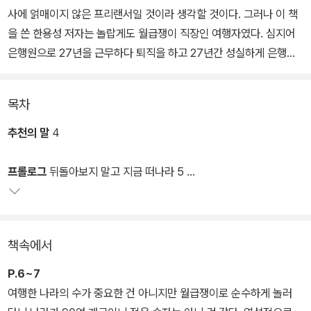
사에 얽매이지 않은 프리랜서일 것이라 생각할 것이다. 그러나 이 책
을 쓴 한용성 저자는 놀랍게도 월급쟁이 직장인 여행자였다. 심지어
은행원으로 27년을 근무하다 퇴직을 하고 27년간 성실하게 은행원
생활을 마친 뒤에도 생소한 제조업, 증권업 분야에서 13년이나 일했
다.
목차
저자는 방랑벽이 있는 자유분방한 자신이 답답한 직장생활을 견딜 수
추천의 말
4
있었던 것은 10년간의 우리은행 베트남 주재원 생활과 시간 날 때마
다 발이 부르트도록 다닌 해외여행 덕분이었다고 한다. 회사에 매인
프롤로그
뒤돌아보지 말고 지금 떠나라 5
월급쟁이로 있으면서도 재주껏 땡땡이를 많이 쳤고, 그런 해외여행이
빡빡한 일상을 견뎌내는 데 큰 도움이 되었다는 것이다.
1장 지구의 눈부신 자연 풍광을 찾아서
책속에서
여행의 상황과 감정을 솔직하고 세밀하게 기록한 그의 여행기는 함께
여행하는 듯 생동감이 넘친다. 상세한 여정 묘사와 감상의 기록, 풍성
P.6~7
한 사진이 여행 속 시공간으로 독자를 이끈다. 저자는 여행에 가장 필
여행한 나라의 수가 중요한 건 아니지만 월급쟁이로 순수하게 놀러
요한 것은 ‘용기’라고 말한다.