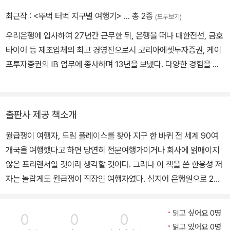
최근작 :
<뚜벅 터벅 지구별 여행기>
… 총 2종
(모두보기)
우리은행에 입사하여 27년간 근무한 뒤, 은행을 떠나 대한전선, 금호
타이어 등 제조업체의 최고 경영진으로서 코리아에셋투자증권, 케이
프투자증권의 IB 업무에 종사하며 13년을 보냈다. 다양한 경험을 하
고 드디어 후선으로 물러나 2023년 진짜 인생, 즉 인생 2막의 원년을
맞이했다. 방랑벽에 자유분방한 기질을 가졌지만, 10년간 우리은행
베트남 주재원 생활을 하고, 시간 날 때마다 틈틈이 해외여행을 다닌
출판사 제공 책소개
덕분에 답답한 직장생활을 견뎌낼 수 있었다. 교직에 있는 아내와 함
월급쟁이 여행자, 드림 플레이스를 찾아 지구 한 바퀴 전 세계 90여
께 방학을 이용해 유럽 국가를 두루 돌아다녔고, 호주와 뉴질랜드 등
개국을 여행했다고 하면 당연히 전문여행가이거나 회사에 얽매이지
은 패키지 여행이나 절친 부부들과의 자유여행으로 돌아다녔다. 그리
않은 프리랜서일 것이라 생각할 것이다. 그러나 이 책을 쓴 한용성 저
고 직장을 옮길 때마다 날짜를 빼서 해외 오지로 나홀로 배낭을 메고
자는 놀랍게도 월급쟁이 직장인 여행자였다. 심지어 은행원으로 27
돌아다녔다. 그동안 돌아다닌 나라를 헤아려보니 90여 개국에 달한
년을 근무하다 퇴직을 하고 27년간 성실하게 은행원 생활을 마친 뒤
다. 은퇴 후에도 아내와 본격적으로 지구별을 탐험하는 여행을 하고
에도 생소한 제조업, 증권업 분야에서 13년이나 일했다. 저자는 방랑
있다. 아직 남아 있는 버킷리스트 여행지를 찾아가며 설렘 속에 여행
읽고 싶어요 0명
0
0
0
벽이 있는 자유분방한 자신이 답답한 직장생활을 견딜 수 있었던 것
계획을 세우고 떠나는 꿈을 꾸며 살아간다.
읽고 있어요 0명