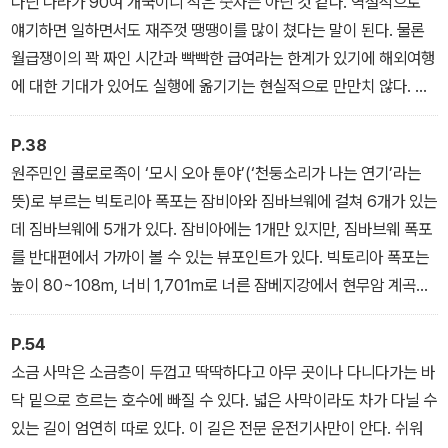
다닌 나라가 90여 개국이니 적은 숫자는 아닌 것 같다. 역설적으로
얘기하면 일하면서도 재주껏 땡땡이를 많이 쳤다는 말이 된다. 물론
월급쟁이의 꽉 짜인 시간과 빡빡한 급여라는 한계가 있기에 해외여행
에 대한 기대가 있어도 실행에 옮기기는 현실적으로 만만치 않다. 그
러나 찾아보면 방법이 전혀 없는 건 아니다. 내 지난 삶이 그걸 증명한
다.
P.38
언제까지 비용과 시간을 걱정하며 언젠가는 떠나야지 하는 생각만 하
원주민인 콜로로족이 ‘모시 오아 툰야’(‘천둥소리가 나는 연기’라는
고 있을 건가. 다람쥐 쳇바퀴 같은 지루한 일상에서 틈날 때마다 관련
뜻)로 부르는 빅토리아 폭포는 잠비아와 짐바브웨에 걸쳐 6개가 있는
서적과 유튜브를 통해 구체적인 여행 계획을 짤 때의 쾌감은 그 무엇
데 짐바브웨에 5개가 있다. 잠비아에는 1개만 있지만, 짐바브웨 폭포
과도 비교할 수 없다. 그곳에 가서 직접 눈으로 보고 손과 발로 느꼈을
를 반대편에서 가까이 볼 수 있는 뷰포인트가 있다. 빅토리아 폭포는
때의 짜릿함을 상상해보라.
높이 80~108m, 너비 1,701m로 너른 잠베지강에서 현무암 계곡으
이 책은 여행 안내서가 아니라 여러분을 여행의 매력에 밀어넣어 이
로 물을 떨구며 폭포를 이룬다. 1855년 영국 탐험가 데이비드 리빙
번 휴가부터 뒤돌아보지 말고 즉시 떠나라고 꼬시는 책이다. 직장을
스턴이 발견해 여왕의 이름을 따서 ‘빅토리아’로 명명했다. 최근 짐바
P.54
그만두거나 은퇴 후 지나온 직장생활을 돌이켜볼 때 후회 없는 삶을
브웨와 잠비아 양국이 원래 이름인 ‘모시 오아 툰야’를 찾으려 노력 중
소금 사막은 소금층이 두껍고 딱딱하다고 아무 곳이나 다니다가는 바
만들기 위해서….
이다.
닥 밑으로 흐르는 호수에 빠질 수 있다. 넓은 사막이라도 차가 다닐 수
- 프롤로그 중에서
북미의 나이아가라, 남미의 이구아수, 아프리카의 빅토리아 폭포를
있는 길이 엄연히 따로 있다. 이 길은 전문 운전기사만이 안다. 쉬워