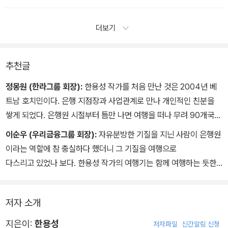
라니 ‘역사의 아이러니’가 아닐까.
것으로 만족했다.
- ‘하늘에 떠 있는 왕궁, 스리랑카 시기리야 성채’ 중에서
로마군에 함락될 것을 예상한 유대 병사들이 자신의 가족을 죽인 뒤
더보기
모여서 제비뽑기로 지명된 병사가 동료를 살해하고, 최후로남은 1명
이 자결하는 비장한 모습을 그려봤다. 같은 민족이라 공
격하지 않을 것을 예상해 유대 포로에게 경사로를 쌓게 하고, 그 경사
추천글
로를 이용해 투석기로 성벽을 허문 뒤 의기양양하게 요새에 입성해
정몽원 (한라그룹 회장):
한용성 작가를 처음 만난 것은 2004년 베
시체 960여 기의 영접을 받은 실바 장군과 병사들의 놀란 모습도 떠
트남 호치민이다. 은행 지점장과 사업관계로 만나 개인적인 친분을
올려봤다. 세계 전쟁사에서 왜 이 전투를 ‘가장 치욕적인 승리이자 가
쌓게 되었다. 은행원 시절부터 틈만 나면 여행을 떠나 무려 90개국을
장 아름다운 패배’라고 부르겠는가.
돌아다녔단다. 원고와 사진을 보다가 여행에 가장 필요한 것이 ‘용
이순우 (우리금융그룹 회장):
자유분방한 기질을 지닌 사람이 은행원
여러 성인이 서로의 다름을 인정하고 더불어 살아야만 천국행 열차를
기’임을 깨달았다. 나도 용기를 내어 한용성 작가가 탐험한 지구별 여
이라는 역할에 참 충실하다 했더니 그 기질을 여행으로
탈 수 있다고 2,000년 동안을 온갖 좋은 말로 꼬드겨도 아직도 세계
행을 하고 싶다. 여행을 떠나고 싶은 독자들에게 추천한다.
다스리고 있었나 보다. 한용성 작가의 여행기는 함께 여행하는 듯한
곳곳에서 벌어지는 전쟁으로 인명 피해가 크다. 안타까움을 넘어 그
생동감이 넘친다. 세밀한
만 좀 하라고 울부짖고 싶다.
여정 묘사와 감상의 기록, 풍성한 사진이 여행 속 시공간으로 나를 이
- ‘유대 민족 디아스포라의 시작, 이스라엘 마사다’ 중에서
저자 소개
끌었다. 프롤로그에 쓴 저자의 말처럼 많은 직장인들이 이 책을 읽고
여행을 떠나기를 바란다.
지은이:
한용성
저자파일
신간알림 신청