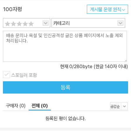
들이 은행을 때려치우고 나오는 기간을 놓고 내기를 했단다. 방랑벽
100자평
게시물 운영 원칙
에, 자유분방한 녀석이 보수적인 은행 문화를 적응 못 할 거라면서….
그러나 모두의 예상과 달리 한용성 저자는 27년간 은행 마루가 닳도
카테고리
록 다니고 명예롭게 퇴직했다. 저자의 말에 따르면 답답한 직장 생활
을 견디게 한 건 10년간 우리은행 베트남 주재원 생활과 시간 날 때마
다 발이 부르틀 정도로 다닌 해외여행 덕분이라고 한다. 저자의 놀라
운 여행 이력에서 기대할 수 있듯이 이 책에 소개된 여행지는 범상치
않다. 책의 앞부분에 여행기에 등장하는 여행지를 세계지도에 표시해
현재
0
/280byte (한글 140자 이내)
두었는데 전 세계를 망라한다. 게다가 여행자들의 로망인 특별한 여
스포일러 포함
행지로 가득 차 있어 보는 이들에게 부러움을 불러일으킨다. 1장에서
는 쉽게 가기 어려운 아프리카와 남미 대륙의 진풍경을 소개한다. 마
등록
다가스카르의 바오바브나무, 케냐의 국립보호구역 사파리, 짐바브웨
의 빅토리아 폭포를 비롯해 여행가들의 버킷리스트 1위 볼리비아 우
구매자 (0)
전체 (0)
유니 소금 사막과 세계 최대 규모를 자랑하는 이구아수 폭포. 지구의
눈부신 풍광을 여행한 이야기가 근사한 여러 장의 사진과 함께 펼쳐
등록된 평이 없습니다.
진다. 2장에서는 역사 속으로 사라진 고대 도시들을 찾아간다. 세계