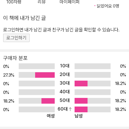
100자평
리뷰
마이페이퍼
은 10년간의 우리은행 베트남 주재원 생활과 시간 날 때마다 발이 부
읽었어요 0명
르트도록 다닌 해외여행 덕분이었다고 한다. 회사에 매인 월급쟁이로
이 책에 내가 남긴 글
있으면서도 재주껏 땡땡이를 많이 쳤고, 그런 해외여행이 빡빡한 일
상을 견뎌내는 데 큰 도움이 되었다는 것이다. 여행의 상황과 감정을
로그인하면 내가 남긴 글과 친구가 남긴 글을 확인할 수 있습니다.
솔직하고 세밀하게 기록한 그의 여행기는 함께 여행하는 듯 생동감이
로그인하기
넘친다. 상세한 여정 묘사와 감상의 기록, 풍성한 사진이 여행 속 시공
간으로 독자를 이끈다. 저자는 여행에 가장 필요한 것은 ‘용기’라고 말
구매자 분포
한다. 이 책을 읽고 나면 용기를 내어 작가가 탐험한 지구별 여행을 떠
10대
0%
0%
날 수 있지 않을까. 여행을 떠나고 싶은 독자들에게 강력히 추천한다.
20대
0%
27.3%
여행에 필요한 것은 시간이 아니라 용기다 진정으로 원한다면 고민하
30대
18.2%
0%
지 말고 지금 떠나라! 《연금술사》라는 소설로 우리에게 널리 알려진
40대
브라질 작가 파울로 코엘료는 “여행은 돈의 문제가 아니라 용기의 문
0%
0%
제”라고 했다. 코엘료의 말을 대입해 보면 전 세계 90여 개국을 여행
50대
18.2%
18.2%
한 한용성 저자는 용기가 있는 사람임이 틀림없다. 더 놀라운 것은 한
60대
18.2%
0%
여성
남성
용서 저자가 전문여행가이거나 프리랜서가 아니라 월급쟁이 직장인
여행자라는 점이다. 처음 은행에 입사했을 때 저자를 잘 아는 선후배