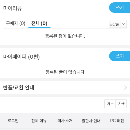
7대 불가사의 마추픽추를 비롯해, 스리랑카 왕조사의 비극을 담은 하
쓰기
마이리뷰
늘 위의 왕궁 시기리야 성채, 유대민족 디아스포라의 시작인 마사다
요새와 잃어버린 낙원 베이루트, 신비의 도시 페트라 등이 소개된다.
구매자 (0)
전체 (0)
3장에서는 인류의 신성과 종교성을 느끼게 해주는 특별한 공간이 펼
쳐진다. 저자는 독실한 기독교 신자이지만 가톨릭과 불교의 성지는
등록된 평이 없습니다.
물로 마야 문명의 성지 테오티우칸까지 찾아간다. 고대와 중세, 근대
에 이르는 종교 유적을 찾아가 탐구한 기록은 인류 문명에서 종교의
쓰기
마이페이퍼 (0편)
역할에 대해 다시 한 번 생각하게 만든다. 물론 월급쟁이의 꽉 짜인 시
간과 빡빡한 급여라는 한계가 있기에 해외여행에 대한 기대가 있어
등록된 글이 없습니다
도, 실행에 옮기기는 현실적으로 만만치 않다. 그러나 찾아보면 방법
이 전혀 없는 건 아니다. 저자의 삶이 그것을 증명한다. 이 책은 여행
반품/교환 안내
안내서가 아니라 독자들의 여행의 매력에 밀어넣어 이번 휴가부터 뒤
돌아보지 말고 즉시 떠나라고 꼬시는 책이다. 여행의 상황과 감정을
솔직하고 세밀하게 기록한 그의 여행기는 함께 여행하는 듯 생동감이
넘친다. 상세한 여정 묘사와 감상의 기록, 풍성한 사진이 여행 속 시공
로그인
전체 메뉴
회사 소개
출판사 안내
PC 버전
간으로 독자를 이끈다. 저자는 독자 여러분에게 외친다. 뒤돌아보지