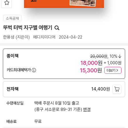
소득공제
뚜벅 터벅 지구별 여행기
한용성
(지은이)
메디치미디어
2024-04-22
종이책
20,000
원,
10%
18,000
원
+ 1,000원
15,300
원
카드최대혜택가
더보기
전자책
14,400
원
수령예상일
택배 주문시 8월 10일 출고
(중구 서소문로 89-31 기준)
변경
배송료
무료