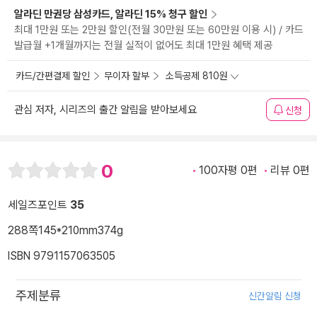
알라딘 만권당 삼성카드, 알라딘 15% 청구 할인
최대 1만원 또는 2만원 할인(전월 30만원 또는 60만원 이용 시) / 카드
발급월 +1개월까지는 전월 실적이 없어도 최대 1만원 혜택 제공
카드/간편결제 할인
무이자 할부
소득공제 810원
관심 저자, 시리즈의 출간 알림을 받아보세요
신청
0
100자평 0편
리뷰 0편
세일즈포인트
35
288쪽
145*210mm
374g
ISBN 9791157063505
주제분류
신간알림 신청