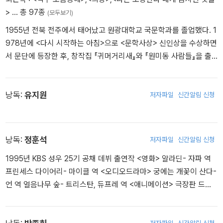
>
… 총 97종
(모두보기)
1955년 전북 전주에서 태어났고 원광대학교 국문학과를 졸업했다. 1
978년에 <다시 시작하는 아침>으로 <문학사상> 신인상을 수상하면
서 문단에 등장한 후, 창작집 『귀머거리새』와 『원미동 사람들』을 출
간, “단편 문학의 정수를 보여주고 있다”는 비평가들의 찬사를 받았
다. 1990년대 들어서 양귀자는 장편소설에 주력했다. 한때 출판계에
퍼져있던 ‘양귀자 3년 주기설’이 말해주듯 『희망』 『나는 소망한다 내
낭독:
유지원
저자파일
신간알림 신청
게 금지된 것을』 『천년의 사랑』 『모순』 등을 3년 간격으로 펴내며 동
시대 최고의 베스트셀러 작가로 부상했다. 탁월한 문장력과 놀라울
만큼 정교한 소설적 구성으로 문학성을 담보해내는 양귀자의 소설적
낭독:
정훈석
저자파일
신간알림 신청
재능은 단편과 장편을 포함, 가장 잘 읽히는 작가로 독자들의 사랑을
1995년 KBS 성우 25기 공채 데뷔 출연작 <영화> 알라딘- 자파 역
받고 있다. 소설집으로, 『귀머거리새』 『원미동 사람들』 『지구를 색칠
프린세스 다이어리- 마이클 역 <오디오드라마> 궁에는 개꽃이 산다-
하는 페인트공』 『길모퉁이에서 만난 사람』 『슬픔도 힘이 된다』를, 장
언 역 얼음나무 숲- 트리스탄, 듀프레 역 <애니메이션> 극장판 드래
편소설 『희망』 『나는 소망한다 내게 금지된 것을』 『천년의 사랑』 『모
곤볼Z: 신들의 전쟁- 피콜로 역 노블레스- 록티스 크라베이 역 <게임
순』을, 산문집 『내 집 창밖에서 누군가 울고 있다』 『삶의 묘약』 『양귀
> 스타크래프트 2- 마르 역 워드 오브 워크래프트- 샤파르 역
자의 엄마노릇 마흔일곱 가지』 『부엌신』 등이 있으며 장편동화 『누리
저자파일
신간알림 신청