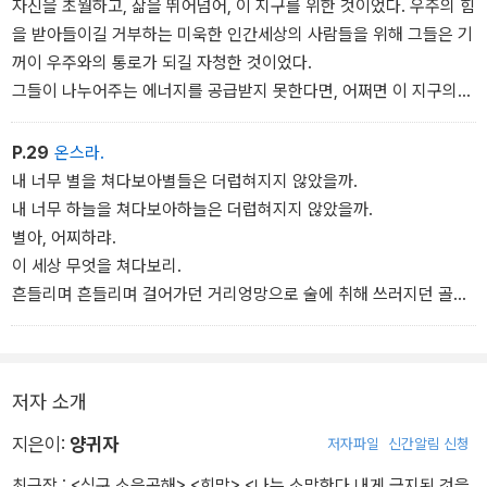
증이 있는데 하물며 사랑에야.
자신을 초월하고, 삶을 뛰어넘어, 이 지구를 위한 것이었다. 우주의 힘
을 받아들이길 거부하는 미욱한 인간세상의 사람들을 위해 그들은 기
꺼이 우주와의 통로가 되길 자청한 것이었다.
그들이 나누어주는 에너지를 공급받지 못한다면, 어쩌면 이 지구의
파멸까지도 각오해야 할지 몰랐다. 우리의 목숨은 숨어서 고행하는
그들에게 많은 부분 빚져있는 것이었다.
P.29
온스라.
내 너무 별을 쳐다보아별들은 더럽혀지지 않았을까.
내 너무 하늘을 쳐다보아하늘은 더럽혀지지 않았을까.
별아, 어찌하랴.
이 세상 무엇을 쳐다보리.
흔들리며 흔들리며 걸어가던 거리엉망으로 술에 취해 쓰러지던 골목
에서바라보면 너 눈물 같은 빛남가슴 어지러움 황홀히 헹구어 비치는
저자 소개
지은이:
양귀자
저자파일
신간알림 신청
최근작 :
<식구 소음공해>
,
<희망>
,
<나는 소망한다 내게 금지된 것을