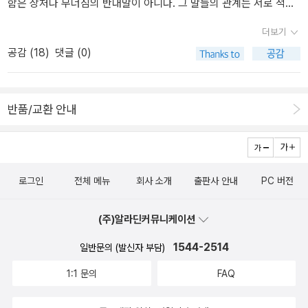
함은 상처나 무너짐의 반대말이 아니다. 그 말들의 관계는 서로 적대
하지 않고 앞서거나 뒤따르지도 않는다. 그것들은 서로에게 발생 근
더보기
거를 의지하면서 나란히 가는 말들이다˝ -592쪽
공감 (
18
)
댓글 (0)
반품/교환 안내
로그인
전체 메뉴
회사 소개
출판사 안내
PC 버전
(주)알라딘커뮤니케이션
1544-2514
일반문의 (발신자 부담)
1:1 문의
FAQ