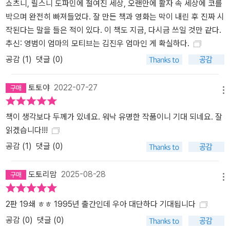
쇼츠니, 릴스니 도파민에 절여진 세상, 오랜만에 활자 속 세상에 코를
박으며 완전히 빠져들었다. 잘 만든 책과 영화는 막이 내린 후 진짜 시
작된다는 말을 들은 적이 있다. 이 책도 지금, 다시금 쓰일 것만 같다.
추신: 영범이 엄마의 모티브는 김진우 엄마인 게 확실하다.
공감 (
1
)
댓글 (0)
토토야
2022-07-27
메뉴
책이 생각보다 두께가 있네요. 워낙 유명한 작품이니 기대 되네요. 잘
읽겠습니다!!!
공감 (
1
)
댓글 (0)
도토리맘
2025-08-28
메뉴
2판 19쇄 ㅎㅎ 1995년 출간인데 우아 대단하다 기대됩니다
공감 (
0
)
댓글 (0)