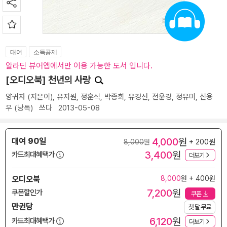
대여
소득공제
알라딘 뷰어앱에서만 이용 가능한 도서 입니다.
[오디오북] 천년의 사랑
양귀자
(지은이),
유지원
,
정훈석
,
박종희
,
유경선
,
전윤경
,
정유미
,
신용
우
(낭독)
쓰다
2013-05-08
4,000
원
대여 90일
+ 200원
8,000
원
3,400
원
카드최대혜택가
더보기
오디오북
8,000
원 + 400원
7,200
원
쿠폰할인가
쿠폰
만권당
첫 달 무료
6,120
원
카드최대혜택가
더보기