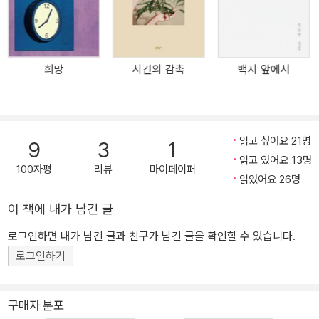
설의 모든 저작권을 양도받은 도서출판 「쓰다」가 출간한 개정판 『천
년의 사랑』은 초판 당시의 상, 하 두 권이었던 것을 한 권으로 합본하
여 소장하기 쉽도록 만들었다. -작가들의 꿈, 연애소설 『천년의 사랑』
은 등단 이후 사회적 갈등과 소외된 자들의 이야기에 끊임없이 귀를
희망
시간의 감촉
백지 앞에서
기울여 왔던 작가 양귀자가 처음 쓴 연애소설이다. 작가라면 누구라
도 전 생애에 걸쳐 단 한 편이라도 좋으니 감동적인 연애소설을 써보
기를 소망한다고 한다. 『천년의 사랑』은 파격적이라 할 만큼 시간과
공간을 무한대로 확장하면서, 동시에 금기로 여겼던 기공과 도술의
읽고 싶어요 21명
9
3
1
여러 개념을 소설의 중요 요소로 설정하는 파격을 감행한다. 그런 파
읽고 있어요 13명
격으로 작가들이 꿈꾸는 사랑 이야기의 최대치를 구현해내서 과연 양
100자평
리뷰
마이페이퍼
읽었어요 26명
귀자답다, 라는 평을 많이 들었던 소설이다. -소설의 보폭을 넓히다
『천년의 사랑』은 90년대까지 지배하고 있던 리얼리즘 문학의 금기를
이 책에 내가 남긴 글
깨며 소설의 새로운 길을 제시한 작품으로 중요한 평가를 받고 있다.
로그인하면 내가 남긴 글과 친구가 남긴 글을 확인할 수 있습니다.
작가 스스로도 말했듯이 “이 소설은 글쓰기로 세상을 살아가는 자 하
로그인하기
나가 제 손으로 평생 지니고 살던 머릿속 무거운 틀 하나를 벗겨낸 흔
적이다.” 누구보다도 치열하게 80년대의 갈등을 문학으로 형상화했
던 양귀자였기에 이런 파격은 여러 논란을 낳았지만 독자들은 전폭적
구매자 분포
으로 지지하며 열광했다. 문학이, 소설이 시간과 함께 거듭 보폭을 넓