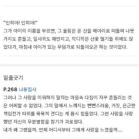
“인희야! 인희야!”
그가 아이의 이름을 부르면, 그 울림은 온 산을 메아리로 떠돌며 나뭇
가지도 흔들고, 잎사귀도 매만지고, 작디작은 산꽃 떨기들 위에도 앉
았다가, 마침내 아이가 있는 무덤가로 되돌아오곤 하는 것이었다.
밑줄긋기
P.268
냐옹집사
그러나 그 사람을 미워하지 말자는 마음속 다짐이 자꾸 흔들리는 것
은 어찌할 수 없었다. 그의 말에서 느껴지는 뻔뻔스러움, 거짓, 은근한
책임전가 따위를 묵묵히 견디는 게 몹시 힘들었다. 그런 사람을 사랑
했던 자신의 무분별함을 참기가 괴로웠다.
내가 왜 그랬을까. 언제 어디서부터 그에게 사랑을 느꼈을까.
조금만 더 현명했더라면 이 사람을 피할 수 있었을까.