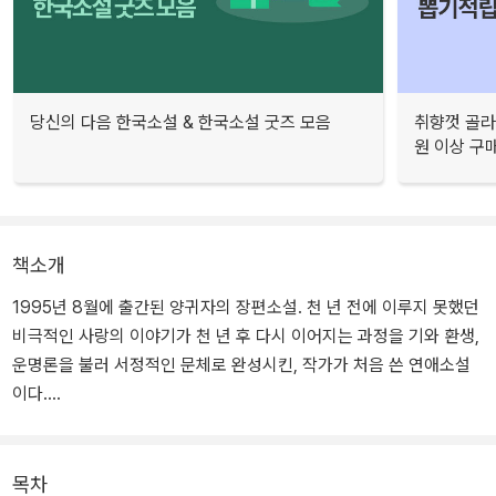
당신의 다음 한국소설 & 한국소설 굿즈 모음
취향껏 골라
원 이상 구
책소개
1995년 8월에 출간된 양귀자의 장편소설. 천 년 전에 이루지 못했던
비극적인 사랑의 이야기가 천 년 후 다시 이어지는 과정을 기와 환생,
운명론을 불러 서정적인 문체로 완성시킨, 작가가 처음 쓴 연애소설
이다.
<천년의 사랑>은 출간 한 달 만인 그해 9월, 바로 베스트셀러 종합 1
위에 올라 5개월 동안 한 번도 1위 자리를 내놓지 않았으며, 그 뒤로
목차