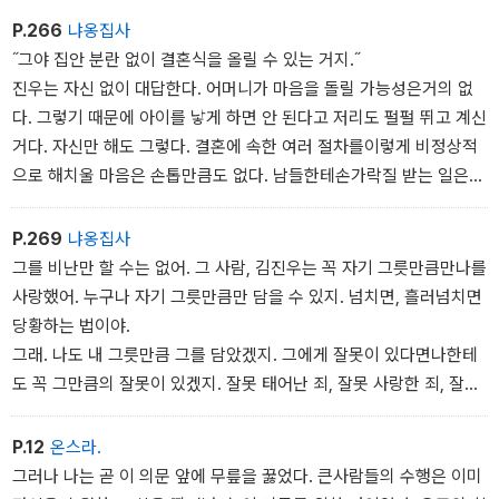
P.266
냐옹집사
˝그야 집안 분란 없이 결혼식을 올릴 수 있는 거지.˝
진우는 자신 없이 대답한다. 어머니가 마음을 돌릴 가능성은거의 없
다. 그렇기 때문에 아이를 낳게 하면 안 된다고 저리도 펄펄 뛰고 계신
거다. 자신만 해도 그렇다. 결혼에 속한 여러 절차를이렇게 비정상적
으로 해치울 마음은 손톱만큼도 없다. 남들한테손가락질 받는 일은
죽어도 할 수 없다는 자부심으로 살아온 날들이었다. 이 정도 실수쯤
이야 서로 상의해서 없었던 일로 돌릴수도 있다고 그는 생각한다. 이
P.269
냐옹집사
런 일 정도는 다들 깨끗이 해결하고 말썽 없이 살고 있지 않은가 말이
그를 비난만 할 수는 없어. 그 사람, 김진우는 꼭 자기 그릇만큼만나를
다. 그러나 여자의 떨리는 입술과 창백한 안색은 그로 하여금 자꾸 어
사랑했어. 누구나 자기 그릇만큼만 담을 수 있지. 넘치면, 흘러넘치면
머니 핑계만 대게 만들고 있다.
당황하는 법이야.
그래. 나도 내 그릇만큼 그를 담았겠지. 그에게 잘못이 있다면나한테
도 꼭 그만큼의 잘못이 있겠지. 잘못 태어난 죄, 잘못 사랑한 죄, 잘못
견디는 죄. 그러므로 그를 내버려둬야 해. 그가 전화하고 싶다면 하게
하고, 그가 나를 경멸하고 싶다면 경멸하게 해.
P.12
온스라.
이미 떠난 사람인데 그가 어떻게 하든 무슨 상관인가. 감기에도후유
그러나 나는 곧 이 의문 앞에 무릎을 꿇었다. 큰사람들의 수행은 이미