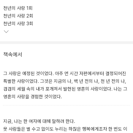
도 2년 가까이 베스트셀러 순위에서 내려오지 않았던 밀리언셀러로
천년의 사랑 1회
많은 독자들의 사랑을 받았다. 뿐만 아니라 이후 이어지는 문화계의
천년의 사랑 2회
'천년'과 '환생'의 열풍은 모두 소설 <천년의 사랑>이 일으킨 한 시대
천년의 사랑 3회
의 문화코드였다.
[등장인물]
책속에서
오인희 (여/27세)
고아원에서 불우하게 자란, 상처가 깊은 여자. 백화점 홍보실에서 열
정적으로 일하지만, 내면에는 깊은 외로움을 간직하고 있다.
그 사랑은 예정된 것이었다. 아주 먼 시간 저편에서부터 결정되어진
특별한 사랑이었다. 그것은 지금의 나, 백 년 전의 나, 천 년 전의 나,
성하상 (남/27세)
겹겹의 세월 속의 내가 포개져서 발현된 영혼의 사랑이었다. 나는 그
고시공부 준비를 위해 노루봉 작은 암자로 향했다가, 전생을 보는 범
영혼의 사랑을 경험한 것이었다.
서선생을 만나 자신의 천년전 사랑을 보게된다. 큰 키의 깊은 눈, 오로
지 인희 밖에 모르는 우직한 남자.
지금, 나는 한 여자에 대해 말하려 한다.
김진우 (남/20대 후반)
뭇 사람들은 별 수고 없이도 누리는 하찮은 행복에게조차 한 번도 이