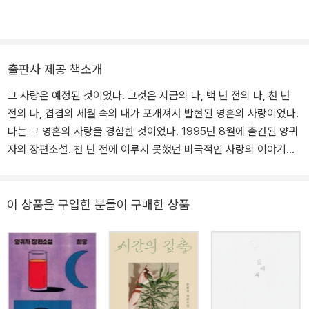
출판사 제공 책소개
그 사랑은 예정된 것이었다. 그것은 지금의 나, 백 년 전의 나, 천 년
전의 나, 겹겹의 세월 속의 내가 포개져서 발현된 영혼의 사랑이었다.
나는 그 영혼의 사랑을 경험한 것이었다. 1995년 8월에 출간된 양귀
자의 장편소설. 천 년 전에 이루지 못했던 비극적인 사랑의 이야기가
천 년 후 다시 이어지는 과정을 기와 환생, 운명론을 불러 서정적인 문
체로 완성시킨, 작가가 처음 쓴 연애소설이다. 『천년의 사랑』은 출간
한 달 만인 그해 9월, 바로 베스트셀러 종합 1위에 올라 5개월 동안
이 상품을 구입한 분들이 구매한 상품
한 번도 1위 자리를 내놓지 않았으며, 그 뒤로도 2년 가까이 베스트셀
러 순위에서 내려오지 않았던 밀리언셀러로 많은 독자들의 사랑을 받
았다. 뿐만 아니라 이후 이어지는 문화계의 ‘천년’과 ‘환생’의 열풍은
모두 소설 『천년의 사랑』이 일으킨 한 시대의 문화코드였음을 생각하
면 이 소설의 의미가 한층 더 중요해진다 할 수 있다. 최근 양귀자 소