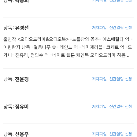
낭독:
박종희
야 누리야』가 있다. 1987년 『원미동 사람들』로 유주현문학상을, 19
92년 『숨은 꽃』으로 ‘이상문학상’을, 1996년 『곰 이야기』로 ‘현대문
학상’을, 1999년 <늪>으로 21세기문학상을 수상하였다.
낭독:
유경선
저자파일
신간알림 신청
출연작 <오디오드리마&오디오북> -노틀담의 꼽추- 에스메랄다 역 -
어린왕자 낭독 -얼음나무 숲- 레안느 역 -레미제라블- 코제트 역 -도
가니- 진유리, 전민수 역 -네이트 웹툰 케덴독 오디오드라마 하윤 역
-스토리텔 닌자의 여인 낭독 -스토리텔 예술하는 습관 낭독 그 외 오
디언 소리 오디오클립 오디오북 약 1000여편 이상 녹음 <게임> 노베
나 디아볼로스- 서나리 역
낭독:
전윤경
저자파일
신간알림 신청
낭독:
정유미
저자파일
신간알림 신청
낭독:
신용우
저자파일
신간알림 신청