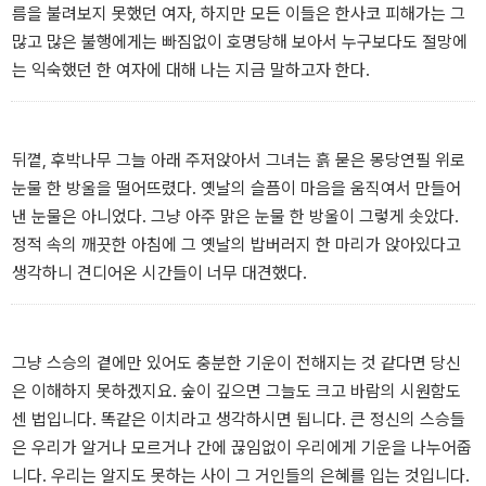
부자 집 막내 아들로 남부러울 것 없이 자란 활달한 남자. 인희에게 사
름을 불려보지 못했던 여자, 하지만 모든 이들은 한사코 피해가는 그
랑을 느끼고 적극적으로 다가가지만 어머니의 반대에 부딪쳐 서서히
많고 많은 불행에게는 빠짐없이 호명당해 보아서 누구보다도 절망에
지쳐가기 시작한다.
는 익숙했던 한 여자에 대해 나는 지금 말하고자 한다.
혜영(여/ 27세)
인희의 고아원 친구. 다정다감한 성격으로 인희에겐 친구이자 어머니
뒤꼍, 후박나무 그늘 아래 주저앉아서 그녀는 흙 묻은 몽당연필 위로
같은 존재이다.
눈물 한 방울을 떨어뜨렸다. 옛날의 슬픔이 마음을 움직여서 만들어
낸 눈물은 아니었다. 그냥 아주 맑은 눈물 한 방울이 그렇게 솟았다.
정실장(남/ 30대 후반)
정적 속의 깨끗한 아침에 그 옛날의 밥버러지 한 마리가 앉아있다고
인희의 직장 상사. 인희에게 진우를 소개시켜 준 사람으로, 꿋꿋하게
생각하니 견디어온 시간들이 너무 대견했다.
살아가는 인희를 누구보다 아끼고 지지해 준다.
그냥 스승의 곁에만 있어도 충분한 기운이 전해지는 것 같다면 당신
[부가정보]
은 이해하지 못하겠지요. 숲이 깊으면 그늘도 크고 바람의 시원함도
센 법입니다. 똑같은 이치라고 생각하시면 됩니다. 큰 정신의 스승들
연출자: 김진아 / 극본: 최윤정 / 출연자: 신용우, 정유미, 유지원, 정훈
은 우리가 알거나 모르거나 간에 끊임없이 우리에게 기운을 나누어줍
석, 박종희, 유경선, 전윤경 낭독
니다. 우리는 알지도 못하는 사이 그 거인들의 은혜를 입는 것입니다.