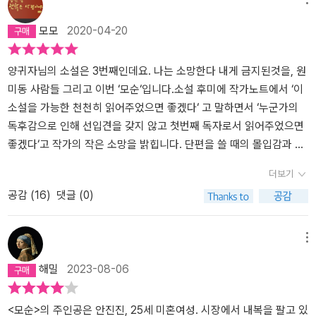
꽤 그럴싸한 이모부처럼 모든 것을 알아서 준비하는 손댈 것 하나 없
는 것도 결코 용납하지 않았다. 나는 그런 사람과는 두 번 다시 얼굴
모모
2020-04-20
이 필요한 건 ‘안진진’의 마음뿐인 나영규.(안진진의 시선으로 들어가
을 마주하지 않았다. 상처받은 내 자존심이 용서를 허락하지 않았
삶의 갑갑함을 주는 포인트로 이 둘을 묶어 봤지만 사실 내 시선으로
기 때문에.- P51'해질 녘에는 절대 낯선 길에서 헤매면 안 돼. 그러
이모부와 나영규는 엄연히 다르다)그런데 참 이상하게도 두 남자 간
다 하늘이 저권부터 푸른색으로 어둠이 내리기 시작하면 말로 설명
양귀자님의 소설은 3번째인데요. 나는 소망한다 내게 금지된것을, 원
의 저울질이 부정적으로 다가오기보다는 어느 정도 이해가 되었다.
할 수 없을만큼 가슴이 아프거든. 가슴만 아픈 게 아냐. 왜 그렇게 눈
미동 사람들 그리고 이번 ‘모순‘입니다.소설 후미에 작가노트에서 ‘이
그녀에게 ‘결혼’이란 어쩌면 정말 전력투구해야 하는 인생 최대의 중
물이 쏟아지는지 몰라. 안진진, 환한 낮이 가고 어둔 밤이 오는 그 중
소설을 가능한 천천히 읽어주었으면 좋겠다‘ 고 말하면서 ‘누군가의
요한 기로, 행복과 불행의 그 길을 극명하게 갈라놓게 하는 행위라 여
간시간에 하늘을 떠도는 쌉싸름한 냄새를 혹시 맡아본 적 있니? 낮도
독후감으로 인해 선입견을 갖지 않고 첫번째 독자로서 읽어주었으면
겨졌을 테니까. 자신의 부모님을 통해, 그리고 그녀의 어머니와 대비
아니고 밤도 아닌 그 시간, 주위는 푸른 어둠에 물들고, 쌉싸름한집 냄
좋겠다‘고 작가의 작은 소망을 밝힙니다. 단편을 쓸 때의 몰입감과 집
되는 삶을 사는 쌍둥이 동생 이모의 윤택한 환경 속 결혼생활을 들여
새는 어디선가 풍겨 오고. 그러면 그만 견딜 수 없을 만큼 돌아오고 싶
중력을 갖고 한 치의 여유없이 이 소설을 써냈다고 합니다. 그러면서
더보기
다보며 일찍이 쓰리도록 체감하며 살아왔던 안진진이기 때문이다.(사
어지거든. 거기가 어디든 달리고 달려서 마구 돌아오고 싶어지거든.
‘스토리‘와 ‘감동‘만이 소설의 필수 요건임을, 소설가로서의 철학을 당
공감 (
16
)
댓글 (0)
실 이모와 그의 식구들에게는 당연히 고통은 없으리라 판단해 버린
나는 끝내 지고 마는 거야....'- P95사람들은 작은 상처는 오래 간직하
당히 밝히고 있습니다. 십분공감하면서 이 소설에 대한 타인의 리뷰
안진진이다. 그들에게 불행한 삶은 어울리지 않아!!)마음자리 어딘가
고 큰 은혜는 얼른 망각해버린다. 상처는 꼭 받아야 할 빚이라고 생각
를 훓다가 중요한 스포가 있음을 알아버렸지만 이미 늦어버렸죠. 잊
에 커다란 구멍이 하나 생겨서 거기로 가을 찬바람이 쉭쉭 드나들고
하고 은혜는 꼭 돌려주지 않아도될 빚이라고 생각하기 때문이다. 대
을려고 해도 맘대로 되지 않아 체념한 채 끝까지 읽어 나갔습니다. 그
메뉴
있었다 (P. 195)그녀는 이 허한 마음이 어디에서 오는 거라고 생각했
부분의 사람들은 인생의 장부책 계산을 그렇게 한다.- P127쓰러지
리뷰를 읽어버렸던 자신한테는 짜증이, 리뷰 쓴 분한테는 좀 화가 나
해밀
2023-08-06
을까?사랑으로 충만한 순간에서도 오롯이 그 사랑으로 감격하고, 안
지 못한 대신 어머니가 해야 할 일은 자신에게 닥친 불행을 극대화시
더군요. 영화관에서 누군가 친절하게(?) 다음 장면을 속삭일 때와 마
정감을 가질 수 없게 만드는 그 이유 말이다.김장우로부터 사랑한다
키는 것이었다. 소소한 불행과 대항하여 싸우는 일보다 거대한 불
찬가지였죠. 모르고 봤으면 더욱 충격과 감동을 느꼈을 테지만 그럼
는 말을 듣고 자신에게서도 느낄 수 있었던 그를 향한 사랑을 받아들
행 앞에서 무릎을 꿇는 일이 훨씬 견디기 쉽다는 것을 어머니는 이
에도 불구하고 ‘모순‘ 자체의 완성도와 감정적 충격은 대단했어요. ‘역
<모순>의 주인공은 안진진, 25세 미혼여성. 시장에서 내복을 팔고 있