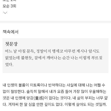
려준 다른 해석에 놀라면서 “내 인생의 가장 소중한 책 한 권”으로 꼽
모순 3회
는 것을 주저하지 않는다. <모순>이 특별한 것은 대다수의 독자들이
한 번만 읽고 마는 것이 아니라 적어도 두 번, 혹은 세 번 이상 되풀이
읽고 있다는 사실에 있다.
책속에서
<모순>을 열 번도 더 읽었다는 블로그 독후감도 종종 만난다. 열성 독
자들은 끊임없이 소설 속 문장들을 기록하고 전달하고 반추하며 흔적
첫문장
을 남기고 있다. 이 소설이 지금까지 132쇄를 찍으면서 끊임없이 독
어느 날 아침 문득, 정말이지 맹세코 아무런 계시나 암시도
자들에게 회자되고 있는 힘은 참 불가사의하다.
없었는데 불현듯, 잠에서 깨어나는 순간 나는 이렇게 부르짖
었다.
최근 양귀자 소설의 모든 저작권을 양도받은 도서출판 「쓰다」는 새로
이 <모순>의 개정판을 내면서 그런 독자들을 가장 염두에 두었다. 오
래도록 소장할 수 있는 책, 진정한 내 인생의 책으로 소유할 수 있는
내 인생의 볼륨이 이토록이나 빈약하다는 사실에 대해 나는 어쩔 수
책이 되고자 세련된 양장본으로 독자와 만난다.
없이 절망한다. 솔직히 말해서 내가 요즘 들어 가장 많이 우울해하는
것은 내 인생에 양감(量感)이 없다는 것이다. 내 삶의 부피는 너무 얇
[등장인물]
다. 겨자씨 한 알 심을 만한 깊이도 없다. 이렇게 살아도 되는 것일까.