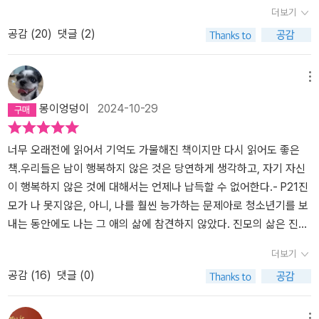
도 아닌데 스물다섯 살이 결혼 적령기라고 믿으며 스스로 직업을 찾
으로 대체하였다. 그런데 눈으로 읽고 머리로 사유하며 또 가슴으로
더보기
고 인생을 살아갈 궁리를 하지 않고 적당한 남편감을 골라서 결혼할
담는 일상이 횟수를 더해 갈수록 내 생각과 감정들을 담아내는 일이
공감 (
20
)
댓글 (2)
생각을 하는 것도 인물의 한계(미숙함, 어리석음)를 보여준다. 모순의
서서히 자연스러워지고 익숙해지기 시작했다. 그때 처음 느꼈다. 읽
절정은 결말이다. (스포 있음!!) 진진은 그토록 동경했던 이모로부터
는 것만큼 쓰는 것도 참 좋구나.이번에 읽은 <모순>이라는 책은 워낙
'나는 행복하게 사는 것처럼 보여도 실제로는 행복하지 않았다'는 내
유명하므로 검색만 해도 줄줄이 쏟아지는 후기들을 멀리하고 시대적
메뉴
용의 편지를 받고도 이모의 뒤를 따르는 선택을 한다. (김장우에게 끌
배경에서 그려지는 예상되는 사건들과 그 안에서 나오는 감정들도 최
몽이엉덩이
2024-10-29
리는) 스스로의 감정을 배신하고, 자신을 아끼는 사람의 만류를 뿌리
대한 편견 없이 접근하며 읽어 내려갔다. 이 책의 주인공 ‘안진진’은
치면서 내린 선택이 과연 최선일 수 있을까. 오독일지도 모르지만, 미
부모님의 딸로서, 남동생의 누나로서 결코 녹록지 않은 삶을 살아간
숙하고 어리석고 불합리한 판단을 합리화하는 주인공을 작가가 돌려
다. 그러나 여자 안진진으로써는 조금 안심이 되었다. 서로 다른 빛깔
너무 오래전에 읽어서 기억도 가물해진 책이지만 다시 읽어도 좋은
까는 내용으로 읽혀서 나는 마음에 들었다. 작가의 다른 책도 읽고 싶
과 방식 속에서 그녀를 사랑해주는 남자 나영규와 김장우의 존재 때
책.우리들은 남이 행복하지 않은 것은 당연하게 생각하고, 자기 자신
다. + 이 소설에는 (벌써 25년 전인) 1998년도의 풍경이 많이 반영
문이다.그녀에게 머지않은 시간에 청혼할지도 모를 두 명의 남자가
이 행복하지 않은 것에 대해서는 언제나 납득할 수 없어한다.- P21진
되어 있다. 스마트폰 대신 전화로 데이트 약속을 정했던 연인들, 블루
있다는 사실이 조금 의외로 다가왔다. (냉소적인 삶을 살아온 그녀가
모가 나 못지않은, 아니, 나를 훨씬 능가하는 문제아로 청소년기를 보
투스 스피커 대신 카세트 테이프로 차 안에서 음악을 들었던 사람들,
사랑과는 거리가 멀 것이라는 생각이 은연중에 자리 잡고 있었나 보
내는 동안에도 나는 그 애의 삶에 참견하지 않았다. 진모의 삶은 진모
멀티플렉스 영화관이 없어서 영화를 보려면 종로나 충무로에 가야 했
다.) 속을 알 수 없는 술주정뱅이 아버지와는 너무 다른, 서툴지만 마
의 것이었고 진진이의 삶은 진진이의 것이었다.이 얼마나 단순하면서
더보기
고 반드시 매표소에서 줄 서서 예매를 해야 했던 사람들, 이 해에 크게
음속에 모든 것이 다 있는 사람이자 끝까지 달려가고 싶게 만드는 몽
도 명료한 삶의 공식인가 말이다. 마찬가지로 아버지의 삶은 아버지
공감 (
16
)
댓글 (0)
히트한 이현우의 <헤어진 다음 날>, 조용필의 <바람의 노래> 등을 기
상 속 아련한 유혹을 느끼게 하는 김장우.그리고 엄마의 일란성 쌍둥
의 것이었고 어머니의 삶은 어머니의것이었다. 나는 한 번도 어머니
억하는 사람이라면 무척 반가울 것이다.
이 동생인 이모의 심심한 사람이자 자신이 원하는 삶에 가족들을 맞
에게 왜 이렇게 사느냐고 묻지 않았다. 그것은 아무리 어머니라 해
출 수 있도록 꼼꼼하고 다정하게 자로 잰 듯이 설계하는 겉보기에는
도 예의에 벗어나는 질문이었다.누군가 내게 그런 실례의 발언을 하
메뉴