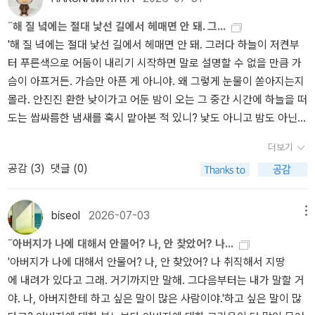
고, 남자에겐 평생 집행유예 같은 것이래.- P175어떤 일에 확 트여버
직한 인생을 엿본다. 결코 만만치 않은 우리네 인생 말이다. ​삶의 어떤
25년이 흘러 누렇게 변한 책이지만 이 소설 『모순』은 오랜만에 다시
˝해 질 녘에는 절대 낯선 길에서 헤매면 안 돼. 그...
리면, 아주 뛰어나버리면, 바닷물이 시냇물 쳐들어오는 것을 보고 돌
교훈도 내 속에서 체험된 후가 아니면 절대 마음으로 들을 수 없다. 뜨
꺼내 보고 싶은 책이었습니다. 쌍둥이는 결혼과 동시에 비로서 두사
'해 질 녘에는 절대 낯선 길에서 헤매면 안 돼. 그러다 하늘이 저켠부
아누워 끙 낮잠을 자버리듯이 그렇게 시시해지는 것이었다.- P184나
거운 줄 알면서도 뜨거운 불 앞으로 다가가는 이 모순, 이 모순 때문에
람으로 나뉘어진 삶은 급격히 달라졌고 안진진의 어머니는 왜 그런
터 푸른색으로 어둠이 내리기 시작하면 말로 설명할 수 없을 만큼 가
의 불행에 위로가 되는 것은 타인의 불행뿐이다. 그것이 인간이다. 억
내 삶은 발전할 것이다. 나는 그렇게 믿는다. 우이독경, 사람들은 모두
선택으로 어려운 삶을 살았는지 지금은 조금이나마 이해가 갑니다.
슴이 아프거든. 가슴만 아픈 게 아니야. 왜 그렇게 눈물이 쏟아지는지
울하다는 생각만 줄일 수 있다면 불행의 극복은 의외로 쉽다.- P188
소의 귀를 가졌다. (296쪽)​사람들 사는 것이 다 모순인 것 같다는 생
다시 읽을 때마다 전에는 몰랐던 소설 속 문장의 의미를 깨우치거나
몰라. 안진진 환한 낮이가고 어둔 밤이 오는 그 중간 시간에 하늘을 떠
각이 들었다. 인생이 그런 건가 보다. ​안진진의 이야기를 보며 독자는
세월의 힘이 알려준 다른 해석에 놀라게 됩니다. 내 삶을 변명하기
도는 쌉싸름한 냄새를 혹시 맡아본 적 있니? 낯도 아니고 밤도 아닌
각자 자신의 인생을 들여다보고 인생에 대한 생각을 정리할 것이다.
위해 어머니의 삶을 들추어 보아야 했던 주인공, 이땅의 가장의 부재
그 시간, 주위는 푸른 어둠에 물들고 쌉싸름한 집 냄새는 어디선가 풍
살아가면서 탐구하는 것, 실수는 되풀이되는 것이 인생이라는 것을
로 힘겨운 삶을 살아가는 많은 어머니들의 입장에서 이야기를 쓰고
더보기
겨 오고 그러면 그만 견딜 수 없을 만큼 돌아오고 싶어지거든. 거기가
삶의 순간순간 깨달으면서 말이다. ​타인의 삶을 들여다보며 간접경험
싶어 집니다. 삶을 되어가는대로 그냥 놓아두지 않고 적절한 순간 내
공감 (
3
)
댓글 (0)
어디든 달리고 달려서 마구 돌아오고 싶어지거든? 나는 끝내 지고 마
을 통해 생각할 거리를 건네받는 시간을 가질 수 있어서 소설 읽는 시
삶의 방향키를 과감하게 돌리고 인생을 그대로 받아들이는 것이 아니
는 거야.....'- P94모든 되풀이 되는 일에는 내성이 생기는 법이었다.-
간이 인생을 탐색하는 여정이 되었다. 특히 여성의 삶을 들여다보며
라 전 생애를 걸고라도 탐구하면서 사는게 인생이라는 말에 의미를
P95
거기에 따른 사색을 함께 할 수 있어서 이 책이 주는 의미가 크다. ​
biseol
2026-07-03
두고 싶은 책입니다.
메뉴
˝아버지가 나에 대해서 안물어? 나, 안 찾았어? 나...
'아버지가 나에 대해서 안물어? 나, 안 찾았어? 나 취직해서 지땅
에 내려가 있다고 그래. 거기까지만 말해. 그다음부터는 내가 말할 거
야. 나, 아버지한테 하고 싶은 말이 많은 사람이야.'하고 싶은 말이 많