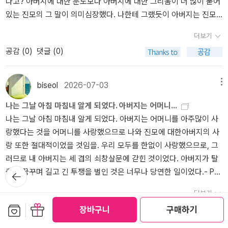
다고? 아버지에 대한 분노보다 아버지에 대한 그리움이 더 많이 묻어
있는 진모의 그 말이 의미심장했다. 나한테 그랬듯이 아버지는 진모
에게도 아버지만이 알고 있는 삶의비밀을 나누어주었던 것일까. 아
더보기
마 아버지는 그랬을 것이다. 나를사랑한 방식대로 아버지는 아들
공감 (
0
)
댓글 (0)
도 그렇게 사랑했을 테니까.- P276
biseol
2026-07-03
메뉴
나는 그날 아침 마침내 알게 되었다. 아버지는 어머니...
나는 그날 아침 마침내 알게 되었다. 아버지는 어머니를 아주많이 사
랑했다는 것을 어머니를 사랑했으므로 나와 진모에 대한아버지의 사
랑 또한 절대적이었을 것임을. 우리 모두를 한없이 사랑했으므로, 그
러므로 내 아버지는 세 겹의 쇠창살문에 갇힌 것이었다. 아버지가 탈
뒤로가
출을 꿈꾸며 길고 긴 투쟁을 벌인 것은 너무나 당연한 일이었다.- P2
기
08
더보기
보관함담기
선물하기
공감 (
0
)
댓글 (0)
장바구니
구매하기