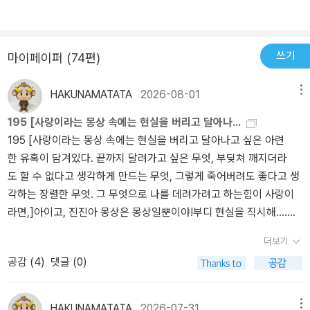
로 후손에 영원히 기억되었다고 한다.​이 소설의 주인공 이름은 안진
랑하게 되면서 그녀도 어찌할 수 없는 낭만성에 유혹당하긴 하지만
하면 무조건 멈춰야하는, 위험을 예고하면서 동시에 안전도 보장하는
바라는 것이라면 그저 평화로운 보통의 삶(아무 일도 일어나지 않는)
을 만한 깊이도 없다고, 이렇게 살아도 되는 것일까 고민하던 진진은
진이다. 안진진이 주인공이 되어 이쪽저쪽 이야기를 이끌어간다. ​그
그 목적이 상실되는 것은 아니다. 하지만 그녀가 결국 목적을 이루게
붉은 신호등이 바로 사랑이다.---p.208 적극적으로 등록했던 컴퓨
일 것이다. 그러나 자유로움과 맞바꾼 화려함 속에 사는 이들에게는
엄마와 이모의 인생을 어떻게 해석했을지 그리하여 나영규와 김장우
런데 이름이 안진진이라는 것에 대한 주인공의 생각도 많은 생각을
될 사람은 그녀가 진정 사랑을 느낀 사람이 아닌, 무덤 속 평온을 느끼
터 학원에서 화자는 나영규라는 사람을 만나게 됩니다. 나영규는 김
내 의지대로 결정하는 삶과 지루한 삶을 없애주는 자극을 원할 수도
중 누구를 택했을지 아직 이 책을 읽어보지 않은 미래의 독자에게 일
하게 한다. 그러고 보니 이름부터가 모순인 셈이다.​이십몇 년 전, 당신
게 할 사람이었다. 그녀는 목적과 사랑을 모두 쟁취할 수 있었으면서
장우와 함께 결혼 상대자로 생각하고 있는 사람으로 나영규가 이모부
쓰기
마이페이퍼 (74편)
있다. 우리는 삶과 공존하는 모순을 다 이해할 수는 없지만, 고통을 직
독을 권한다.삶의 어떤 교훈도 내 속에서 체험된 후가 아니면 절대 마
이 참 진(眞) 자를 두 개씩이나 넣어 이름을 지어준 나, 그러나 운명적
도 하나를 포기했다.그녀가 결심을 바꾼건 이모의 자살 때문이었다.
와 닮았다면 김장우는 아버지와 닮은 사람입니다. 강함보다 약함을
면하는 그 순간에도 좌절하지 않고, 감내하고 긍정을 끌어내서 다시
음으로 들을 수 없다. 뜨거운 줄 알면서도 뜨거운 불 앞으로 다가가는
으로 '안'이라는 부정(否定)의 성을 물려주어 안진진으로 만들어버린
어머니의 불행이 어머니를 더욱 생기있고 행복하게 만들어주는 반면,
편애하고 뚜렷한 것보다 희미한 것을 먼저 보며 숲속에 핀 야생화 사
HAKUNAMATATA
2026-08-01
메뉴
행복을 찾아 분투하는 삶을 살려고 노력한다. 말 그대로 모순되지만
이 모순, 이 모순 때문에 내 삶은 발전할 것이다. 나는 그렇게 믿는다.
나, 떠돌아다니던 그 많은 낮과 밤의 아버지 시간들 중에 그런 내가 차
이모의 행복은 결국 행복을 가장한 불행이었다. 온갖 고난과 불행을
진을 찍는 사람입니다. 그가 건내준 야생화 사진을 자신의 방 한쪽 벽
195 [사랑이라는 몽상 속에는 현실을 버리고 달아나...
아픔을 겪으며 얻게 되는 뜻하지 않은 인생의 기쁨도 있지 않은가.등
우이독경, 사람들은 모두 소의 귀를 가졌다. 마지막으로 한마디. 일 년
지한 시간은 얼마나 될까. 어느 슬픈 일몰의 시간에 혹시 나를 생각하
처리하는 삶을 살아오며 어쩐지 행복해하는 엄마의 인생과 모든걸 다
면에 장식하는 모습에서 독자는 김장우와의 결혼을 예상하게 되지만
195 [사랑이라는 몽상 속에는 현실을 버리고 달아나고 싶은 아련
장하는 인물들의 결정들이 다소 이해가 안 될 때가 분명 있긴 했지만
쯤 전, 내가 한 말을 수정한다. 인생은 탐구하면서 살아가는 것이 아니
며 축축하게 눈시울을 적신 적은 없었을까. (269쪽)​​​소설의 스토리도
가졌음에도 불행했던 이모의 자살은 극명한 대조를 이룬다. 행복해보
안진진은 나영규를 선택합니다. 꽃으로 장식된 견고한 집에서 행복해
한 유혹이 담겨있다. 끝까지 달려가고 싶은 무엇, 부딪쳐 깨지더라
그들의 현실과 입장에서 바라보면 충분히 이해할 수 있다. 이 책을 통
라, 살아가면서 탐구하는 것이다. 실수는 되풀이된다. 그것이 인생이
스토리지만, 스토리를 따라가다가 이 책 속에서 발견하는 문장에 무
이는 것과 행복은 다르고 불행해보이는 것과 불행은 다르다. 진진은
보이기만 했던 이모가 자신을 파괴하기 전 보낸 마지막 편지 속에 모
도 할 수 없다고 생각하게 만드는 무엇, 그렇게 죽어버려도 좋다고 생
해 삶의 모순 그 자체를 부정적인 시선보다는 인정하고 받아들이는
다…….(p.296)모든 삶을 체험해볼 수 없어서 나는 끊임없이 독서를
릎을 탁 치며 감탄한다. 음미하고 읊조리고 마음에 담아둔다. ​우리들
사랑하는 사람의 죽음을 통해 이러한 삶의 모순을 깨닫고 그런 삶에
든 불행을 떠안은 것 같아 보였던 어머니의 삶이 부러웠다는 글은 김
각하는 장렬한 무엇. 그 무엇으로 나를 데려가려고 하는힘이 사랑이
‘긍정’을 많이 떠올려 볼 수 있었다. (그래서 책을 읽는가보다) 내가
하는 것이라고, 진진의 말을 읽으며 생각했다. 진진의 삶은 모순 때문
은 남이 행복하지 않은 것은 당연하게 생각하고, 자기 자신이 행복하
자신을 맡기고자 한다.이모의 자살을 겪고난 후, 그녀는 행복과 불행
장우에게로 향하던 화살표의 방향을 나영규에게 틀도록 만들었습니
라면,]아이고, 진진아 몽상은 몽상일뿐이야!부디 현실을 직시해....사
‘진짜’로 원하는 것과 택할 수밖에 없는 것들 안에서의 양가감정을 느
에 발전할 것이고, 나는 독서 덕분에 발전할 것이며 그 길에 <모순>이
지 않은 것에 대해서는 언제나 납득할 수 없어한다. 얼마 전 어떤 책을
의 단편적인 이분법으로 삶을 살아가기보다 더 복잡한 모순적인 삶
다. 잘 정리된 집보다 적당히 지저분한 남의 집이 묵어가기 훨씬 편
람과 사람 사이의 관계에서 솔직함만이 최선이라고 생각하는 것처럼
껴보며 모순덩어리인 나 자신의 삶도 더 생각해 볼 수 있는 시간이었
라는 책을 한 권 더한 여름이었다.
읽다가 우연히 발견한 구절인데, 내게는 아주 훌륭한 충고가 되어준
자체를 살기로 한 것이다. 나에게 없는 것을 나영규에게서 구하고자
한 법이라고 생각하는 안진진의 선택이 예상 밖이라고 의외라고 느끼
더보기
어리석은 일은 없다.- P157삶은 그렇게 간단히 말해지는 것이 아님
다.
말이었다. (21쪽)​나의 불행에 위로가 되는 것은 타인의 불행뿐이다.
했다는 건 삶의 모순을 고통보다는 위안으로 삼고 스스로를 구하고자
지만 안진진은 경험해 보기를 선택한 것입니다. 어느날 접했던 책의
공감 (
4
)
댓글 (0)
을 정녕 주리는모르고 있는 것일까 인생이란 때때로 우리로 하여금
그것이 인간이다. 억울하다는 생각만 줄일 수 있다면 불행의 극복은
했다는 것과 같은 뜻인것 같다. 똑같은 얼굴과 목소리지만 다른 삶을
한 구절 우리는 남이 행복하지 않은 것은 당연하게 생각하고 자기 자
기꺼이 악을 선택하게 만들고 우리는 어쩔 수 없이 그 모순과 손잡으
의외로 쉽다. (188쪽)​어쩌면 나이대에 따라, 삶의 경험이 점점 쌓여
사는 어머니와 이모의 모순적인 운명을 거부하지 않고 기억하며 살아
신이 행복하지 않은 것은 언제나 납득할 수 없어 한다며 안진진을 깊
며 살아가야 한다는 사실을- P173결혼은 여자에게 이십 년 징역이
감에 따라, 이 책이 주는 깊이가 다를 듯하다. 통통 튀는 글 속에서 묵
가겠다는게 아닐까.
은고민에 이르게 한말이 생각납니다. 1998년 초판이 나온 지 벌써
HAKUNAMATATA
2026-07-31
메뉴