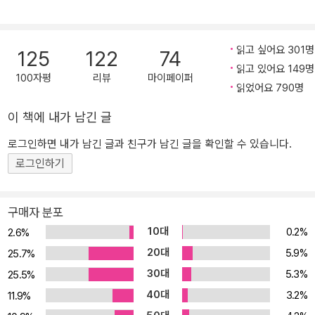
소설의 힘일 것이다. -인생은 탐구하는 것이다 작가는 소설 속 주인공
을 통해 독자들에게 말한다. 자신의 인생을 유심히 관찰하면서 살아
가라고. 되어가는 대로 놓아두지 말고 적절한 순간이 오면 과감하게
읽고 싶어요 301명
125
122
74
삶의 방향키를 돌릴 준비를 하면서 살라고. 인생은 그냥 받아들이는
읽고 있어요 149명
것이 아니라 전 생애를 걸고라도 탐구하면서 살아야 하는 무엇이라
100자평
리뷰
마이페이퍼
읽었어요 790명
고. 주인공 안진진의 나이가 스물다섯인 것도 그 때문일 것이다. ‘삶에
대해 방관하고 냉소하기를 일삼으며’, ‘삶이란 것을 놓고 진지하게 대
이 책에 내가 남긴 글
차대조표를 작성해본 적도 없이 무작정 손가락 사이로 인생을 흘려보
로그인하면 내가 남긴 글과 친구가 남긴 글을 확인할 수 있습니다.
내고 있는’ 주인공의 진지한 자기 검열에 수많은 이십대 독자들이 공
로그인하기
감하고 자신의 인생을 다시 생각하게 만들었다는 독후감을 남기고 있
으니 『모순』은 소설이 이룰 수 있는 가장 큰 성공을 거둔 셈이다. -응
답하라 1998년... 1998년 여름에 출간된 『모순』은 저자나 해당 출판
구매자 분포
사의 의도와는 전혀 상관없이 한국 출판계가 크게 주목한 소설이었
10대
0.2%
2.6%
다. 그 해, 한국은 거대한 금융 위기로 경제구조가 무너지는 시점이었
20대
5.9%
25.7%
다. 거리로 내몰린 수많은 실업자들의 눈물이 연일 방송에 보도되고
30대
5.3%
25.5%
구제금융 탈피가 한국경제의 최대 과제였던 그 해, 출판계 역시도 고
40대
3.2%
전을 면치 못하고 있었다. IMF 사태 직후에 출간된 이 소설은 역시 심
11.9%
각한 불황에 빠져있던 출판계가 과연 독서시장의 회복이 가능한가를