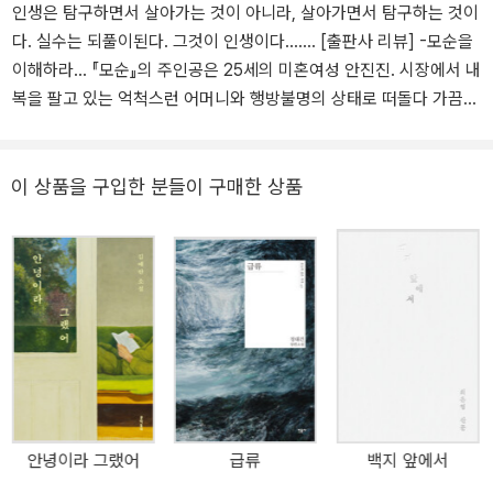
인생은 탐구하면서 살아가는 것이 아니라, 살아가면서 탐구하는 것이
다. 실수는 되풀이된다. 그것이 인생이다……. [출판사 리뷰] -모순을
이해하라... 『모순』의 주인공은 25세의 미혼여성 안진진. 시장에서 내
복을 팔고 있는 억척스런 어머니와 행방불명의 상태로 떠돌다 가끔씩
귀가하는 아버지, 그리고 조폭의 보스가 인생의 꿈인 남동생이 가족
이다. 여기에 소설의 중요 인물로 등장하는 이모는 주인공 안진진의
어머니와는 일란성 쌍둥이로 태어났지만 인생행로는 사뭇 다르다. 부
이 상품을 구입한 분들이 구매한 상품
유한 이모는 지루한 삶에 진력을 내고 있고 가난한 어머니는 처리해
야 할 불행들이 많아 지루할 틈이 없다. 주인공 안진진은 극단으로 나
뉜 어머니와 이모의 삶을 바라보며 모순투성이인 이 삶을 어떻게 이
해해야 하는지 심각하게 고민하기 시작한다. 양귀자 소설이 늘 그렇
듯, 『모순』 또한 작가의 날렵하고 섬세한 문장들이 얼핏 도식적으로
보이는 인물들의 삶을 생생하게 구현하는 데 큰 역할을 하고 있다. 우
리들 일상의 지극히 사소하고 하찮은 에피소드들을 선별하여 소설을
진행시키는 양귀자만의 잘 짜인 소설적 구성도 짚어내지 않을 수 없
다. 더할 것도 없고 덜할 것도 없는 극명한 인생의 대비로 작가는 자신
안녕이라 그랬어
급류
백지 앞에서
이 하고자 하는 이야기를 강렬하게 들려준다. 이것이 아마도 양귀자