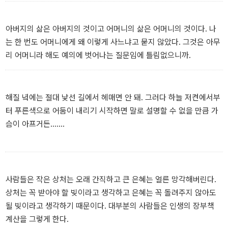
안진진(25세) - 평범하지 않은 가정환경 속에서 자라 적당히 세속적
이고 적당히 약은 면을 가지고 자기 자신을 포장할 줄도 알지만 반면
충동적인 면도 동시에 가지고 있다.
아버지의 삶은 아버지의 것이고 어머니의 삶은 어머니의 것이다. 나
대학을 휴학하고 직장생활을 하는 중.
는 한 번도 어머니에게 왜 이렇게 사느냐고 묻지 않았다. 그것은 아무
리 어머니라 해도 예의에 벗어나는 질문임에 틀림없으니까.
엄마(50대) - 좋은 가정에서 귀하게 자랐지만 진진의 아버지와 결혼
한 후 부랑자 남편과 두 자식을 부양하면서 점점 억세고 피폐해진 삶
을 살아간다.
해질 녘에는 절대 낯선 길에서 헤매면 안 돼. 그러다 하늘 저켠에서부
터 푸른색으로 어둠이 내리기 시작하면 말로 설명할 수 없을 만큼 가
아빠(50대) - 술만 마시면 폭력적으로 변하는 버릇이 있고 직장에도
슴이 아프거든…….
적응하지 못해 부랑자로 살아가지만 진진에게 있어서 단 하나뿐인 아
버지.
이모(50대) - 진진의 엄마와는 10분 차이로 태어난 일란성 쌍둥이 여
사람들은 작은 상처는 오래 간직하고 큰 은혜는 얼른 망각해버린다.
동생. 언니와는 정반대로 부잣집에 시집가 평온하고 우아한 인생을
상처는 꼭 받아야 할 빚이라고 생각하고 은혜는 꼭 돌려주지 않아도
보내는 중.
될 빚이라고 생각하기 때문이다. 대부분의 사람들은 인생의 장부책
계산을 그렇게 한다.
나영규(31세) - 진진에게 구애하는 두 남자 중 한명. 어느 하나 나무