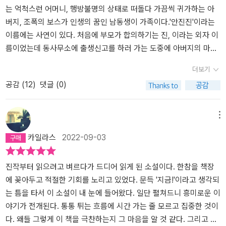
인 그 순간 동시에 허무함을 느끼는 안진진. 이 모순됨이 혹시 한 번도
미 체득하고 있었다. 어머니의 생애에 되풀이 나타나는 불행들은 모
시! 다르구나‘ 로 이 소설에 대한 느낌을 대신합니다. 대부분의 소설은
는 억척스런 어머니, 행방불명의 상태로 떠돌다 가끔씩 귀가하는 아
제대로 느껴보지 못한 가족애의 결여 때문은 아니었을까? 넉넉지 않
두 그런 방식으로 어머니에게 극복되었다.- P152진모 때문에 나
중고서점으로 이동합니다만 ‘모순‘은 소장합니다.
버지, 조폭의 보스가 인생의 꿈인 남동생이 가족이다.'안진진'이라는
은 살림과 절대 평범하지 않은 불행집단의 구성원인 양 투박한 방식
는 울지 않았지만, 김장우는 자신의 형 때문에내 앞에서 눈물을 비쳤
이름에는 사연이 있다. 처음에 부모가 합의하기는 진, 이라는 외자 이
으로 서로 끌어안고 사는 삶에서 저절로 녹아 내린 끈끈함 같은 거 말
다. 진모의 일을 말하지 않은 것을 후회한것은 그때가 처음이었다. 상
름이었는데 동사무소에 출생신고를 하러 가는 도중에 아버지의 마음
고...사실 책을 읽어 내려갈수록 김장우에게서는 그의 형과 형수님을
처 입은 사람들을 위로하는 것은 말이아니었다. 상처는 상처로 위로
이 변해서 즉흥적으로 이름이 바뀌었다. 아버지는 동사무소 직원에게
더보기
향한 자기와 같은 애정을 안진진에게 요구하는 듯한 갑갑함이 느껴졌
해야 가장 효험이 있는 법이었다. 당신이 겪고 있는 아픔은 그것인
참 진(眞)자 같은 것은 한 번 쓰면 너무 무거우니 두 번으로 합시다,
공감 (
12
)
댓글 (0)
다. 그와 결혼하면 왠지 그녀의 어머니와 같은 삶을 그대로 물려받게
가, 자, 여기 나도 비슷한 아픔을 겪었다. 어쩌면 내 것이 당신 것보
하여 안진진이 되었다. 진진이라는 이름 앞에 '안'이 붙는다는 사실까
될 것 같은 느낌이 든다. 선택은 그녀의 몫이다.사랑이 아름답다고 하
다 더 큰 아픔일지도 모르겠다, 내불행에 비하면 당신은 그나마 천만
지는 유념하지 못했을 것이라고 진진은 생각했다. 소설은 그런 진진
는 말은 다 거짓이었다. 사랑은 바다만큼도 아름답지 않았다. 그럼에
다행이 아닌가...나의 불행에 위로가 되는 것은 타인의 불행뿐이다. 그
이 '그래, 이렇게 살아서는 안 돼! 내 인생에 나의 온 생애를 다 걸어야
메뉴
도 사랑은 사랑이었다. (P. 199)“낯설어 죽겠단 말야. 왜 그렇지? 장
것이 인간이다. 억울하다는 생각만 줄일 수 있다면 불행의 극복은 의
해. 꼭 그래야만 해!' 부르짖는 것으로 시작한다. 진진은 이성적인 남
카일라스
2022-09-03
우씨는 알아? 갑자기 이 세상을 살아야 하는지 하나도 모르겠어. 무서
외로 쉽다. - P188세상의 모든 잊을 수 없는 것들은 언제나 뒤에 남
자 나영규와 감성적인 남자 김장우 사이에서 누구와 결혼할지 고민하
워. 사는법을 잊어버렸다구요. 사랑하면 이렇게 세상이 낯선거냐
겨져 있었다. 그래서, 그래서 과거를 버릴 수 없는 것인지도- P191사
는 동시에, 어머니와는 일란성 쌍둥이로 태어났지만 인생행로는 사뭇
고.”(P. 202)여기에서 잠시 더 읽어나가기를 멈추고 안진진의 마음속
랑이란,발견할 수 있는 모든 거울 앞에서 자신의 얼굴을 들여다보
다른 이모와 엄마의 삶을 바라보며 모순투성이인 이 삶을 어떻게 이
진작부터 읽으려고 벼르다가 드디어 읽게 된 소설이다. 한참을 책장
에 들어가 보려 했다.뭐가 그렇게 어려웠을까?청춘의 나이답게 보통
지 않고 무심히 지나칠 수 없게 만드는 무엇이다. 자신의 얼굴에 대해
해해야 하는지 고민하는 것으로 이야기가 전개된다. 필력 덕분인지
에 꽂아두고 적절한 기회를 노리고 있었다. 문득 '지금!'이라고 생각되
의 여자들처럼 애틋한 마음이 담긴 그 사랑을 조금은 가벼운 마음으
생애 처음으로 많은 생각을 하게 되는 나 자신의 눈과 코와 입을그윽
가독성이 엄청나서 막힘없이 술술 읽었다. 책 읽는 속도가 워낙 더딘
는 틈을 타서 이 소설이 내 눈에 들어왔다. ​일단 펼쳐드니 흥미로운 이
로 받아들일 수는 없었을까? 그러자 그녀의 지나온 삶과 그녀의 가족
하게 들여다보는 나. 한없이 들여다보는 나. 그리고 결론을 내린다. 이
나로서도 깨나 빨리 읽은 편이었는데, 작가 노트를 읽으며 깨달았다.
야기가 전개된다. 통통 튀는 흐름에 시간 가는 줄 모르고 집중한 것이
들이 떠올려졌다. 안진진에게 사랑이란 낯선 것이었다.제대로 받아본
렇게 생긴 사람을 사랑해준 그가 고맙다고 사랑하지 않고 스쳐 갈 수
좀 더 천천히 읽을 걸. 누구라도 거저 얻은 것에는 애착이 덜한 법이
다. ​왜들 그렇게 이 책을 극찬하는지 그 마음을 알 것 같다. ​그리고 이