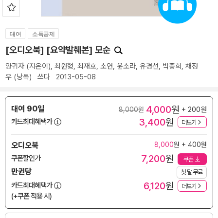
대여
소득공제
[오디오북] [요약발췌본] 모순
양귀자
(지은이),
최원형
,
최재호
,
소연
,
윤소라
,
유경선
,
박종희
,
채정
우
(낭독)
쓰다
2013-05-08
4,000
원
대여 90일
+ 200원
8,000
원
3,400
원
카드최대혜택가
더보기
오디오북
8,000
원 + 400원
7,200
원
쿠폰할인가
쿠폰
만권당
첫 달 무료
6,120
원
카드최대혜택가
더보기
(+쿠폰 적용 시)