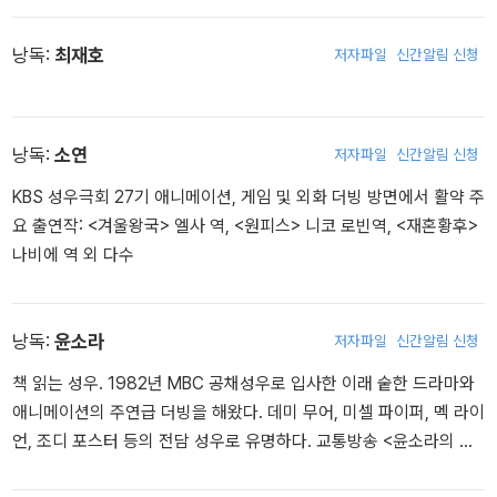
시대 최고의 베스트셀러 작가로 부상했다. 탁월한 문장력과 놀라울
만큼 정교한 소설적 구성으로 문학성을 담보해내는 양귀자의 소설적
낭독:
최재호
저자파일
신간알림 신청
재능은 단편과 장편을 포함, 가장 잘 읽히는 작가로 독자들의 사랑을
받고 있다. 소설집으로, 『귀머거리새』 『원미동 사람들』 『지구를 색칠
하는 페인트공』 『길모퉁이에서 만난 사람』 『슬픔도 힘이 된다』를, 장
낭독:
소연
저자파일
신간알림 신청
편소설 『희망』 『나는 소망한다 내게 금지된 것을』 『천년의 사랑』 『모
순』을, 산문집 『내 집 창밖에서 누군가 울고 있다』 『삶의 묘약』 『양귀
KBS 성우극회 27기 애니메이션, 게임 및 외화 더빙 방면에서 활약 주
자의 엄마노릇 마흔일곱 가지』 『부엌신』 등이 있으며 장편동화 『누리
요 출연작: <겨울왕국> 엘사 역, <원피스> 니코 로빈역, <재혼황후>
야 누리야』가 있다. 1987년 『원미동 사람들』로 유주현문학상을, 19
나비에 역 외 다수
92년 『숨은 꽃』으로 ‘이상문학상’을, 1996년 『곰 이야기』로 ‘현대문
학상’을, 1999년 <늪>으로 21세기문학상을 수상하였다.
낭독:
윤소라
저자파일
신간알림 신청
책 읽는 성우. 1982년 MBC 공채성우로 입사한 이래 숱한 드라마와
애니메이션의 주연급 더빙을 해왔다. 데미 무어, 미셀 파이퍼, 멕 라이
언, 조디 포스터 등의 전담 성우로 유명하다. 교통방송 <윤소라의 음
악편지>를 진행한 바 있고, 2015년부터 <오디오북 소라소리>를 제