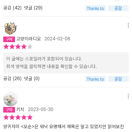
잘 팔린 건 아닐지도 모르겠다. 어쨌든 달리 구할 수 없어 책을 사서
공감 (
42
)
댓글 (29)
읽었다. 책값이 요즘 나온 책에 비해 쌌다.읽은 뒤에도 왜 그렇게 인기
가 있는지 잘 모르겠다. 도서관 예약이 차 있는 건 뭐 그리 중요한 지
표는 아닌 것 같지만, 어쩌면 인구가 많은 4-50대가 전에 읽었던 '인
메뉴
생책'을 다시 읽어보고 싶어한 결과인지도 모르겠다. 잘 읽히고 재미
고양이라디오
2024-02-08
는 있었지만 이 책에서 특별한 점을 굳이 찾는다면... '인생에서 사랑
이 다가 아니다' 는 태도가 아닐까 싶다. 쌍둥이로 태어나 서로 다른
삶을 살고 있는 엄마와 이모를 보며 주인공이 얻은 교훈은, '인생의 부
이 글에는 스포일러가 포함되어 있습니다.
피를 늘려주는 것은 행복이 아니고 오히려 우리가 그토록 피하려 애
회색 영역을 클릭하면 내용을 확인할 수 있습니다.
쓰는 불행' 이라지만, 사랑을 경험해 본 안진진이 선택한 것은 안온하
공감 (
26
)
댓글 (0)
고 조금은 지루한 행복 아니었던가. 이 책에 언급되는 <그대는 나의
인생> - 이모가 좋아했다지만 너무 옛날 노래였다.. - <헤어진 다음날
>을 들어보고, ai에게 부탁해 1998년에 유행하던 노래들을 들어봤
메뉴
다. 온통 사랑에 관한 노래들이었다. 가끔 한스밴드의 <오락실> 같은
IMF 외환위기 상황을 반영한 노래도 있었다만.. 그에 비하면 요즘 유
키치
2023-05-30
행하는 한국 노래들은 온통 '나'를 이야기한다. 가끔 사랑이라는 단어
가 나와서 쫑긋해보면 너를 사랑해서 힘들어, 너와 헤어져서 괴로워
양귀자의 <모순>은 워낙 유명해서 제목은 알고 있었지만 읽어보진