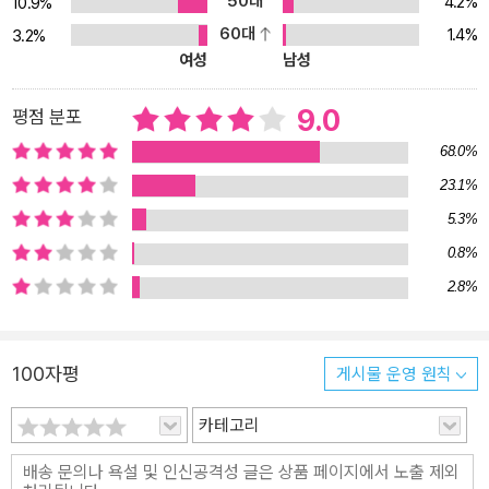
50대
4.2%
10.9%
가늠하는 일종의 시험대였다고도 볼 수 있었다. 앞서 3년 간격으로
60대
1.4%
3.2%
장편소설을 펴내 매번 백만 부 이상의 판매를 거뜬히 넘기던 양귀자
여성
남성
소설의 성공이 금융 위기의 시절에도 가능한지를 지켜보던 출판계는
『모순』이 오히려 작가의 예전 소설들보다 훨씬 빠른 속도로 베스트셀
9.0
평점 분포
러 순위에 진입하는 것을 보고 놀랐다. 작가 역시도 “모든 것이 너무
68.0%
갑작스레 변해버린 요즘, 불안하고 당황스럽기만 한 시절에, 소설이
23.1%
우리에게 줄 수 있는 것은 무엇일까. 용기를 잃고 주저앉은 사람들에
5.3%
게 무언가 위로의 말을 건네고 싶어 이 소설을 시작했으나, 모순으로
얽힌 이 삶은 여전히 어렵기만 하다.”라고 ‘작가노트’를 통해 밝히고
0.8%
있으니, 1998년, 그해의 위로처럼 이 소설이 오늘도 많은 독자들에
2.8%
게 선택당해서 새롭게 인생을 해석하는 계기가 되었으면 한다.
100자평
게시물 운영 원칙
카테고리