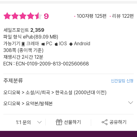
9
100자평 125편
리뷰 122편
세일즈포인트
2,359
파일 형식 ePub(89.09 MB)
가능기기
크레마
PC
IOS
Android
308쪽 (종이책 기준)
재생시간 2시간 12분
ECN : ECN-0109-2009-813-002560668
주제분류
신간알림 신청
오디오북
>
소설/시/희곡
>
한국소설 (2000년대 이전)
오디오북
>
요약본/발췌본
선물하기
공유하기