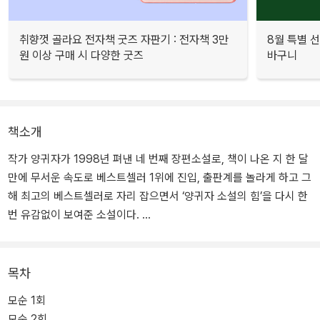
취향껏 골라요 전자책 굿즈 자판기 : 전자책 3만
8월 특별 선
원 이상 구매 시 다양한 굿즈
바구니
책소개
작가 양귀자가 1998년 펴낸 네 번째 장편소설로, 책이 나온 지 한 달
만에 무서운 속도로 베스트셀러 1위에 진입, 출판계를 놀라게 하고 그
해 최고의 베스트셀러로 자리 잡으면서 ‘양귀자 소설의 힘’을 다시 한
번 유감없이 보여준 소설이다.
초판이 나온 지 벌써 15년이 흘렀지만 이 소설 <모순>은 아주 특별한
길을 걷고 있다. 그때 20대였던 독자들은 지금 결혼을 하고 30대가
목차
되어서도 가끔씩 <모순>을 꺼내 다시 읽는다고 했다. 다시 읽을 때마
모순 1회
다 전에는 몰랐던 소설 속 행간의 의미를 깨우치거나 세월의 힘이 알
모순 2회