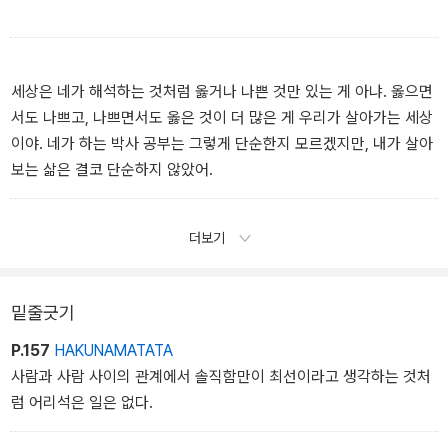
랄 데 없는 스펙의 소유자이지만 진진은 그의 철저한 계획성에 심한
부담과 압박을 느낀다.
세상은 네가 해석하는 것처럼 옳거나 나쁜 것만 있는 게 아냐. 옳으면
김장우(31세) - 진진에게 구애하는 두 남자 중 한 명. 자유로운 영혼
서도 나쁘고, 나쁘면서도 옳은 것이 더 많은 게 우리가 살아가는 세상
을 가진 사진작가. 가진 것도 없고 미래도 불확실하지만 다정하고 긍
이야. 네가 하는 박사 공부는 그렇게 단순한지 모르겠지만, 내가 살아
정적인 성격의 소유자.
보는 삶은 결코 단순하지 않았어.
안진모(23세) - 진진의 남동생. 군대를 졸업하고 폭력조직을 만들어
우두머리 행세를 하고 다닌다. 최민수와 알 파치노 영화를 즐겨 보며
더보기
보스의 행동을 카피하는 유치함도 보임.
밑줄긋기
[부가정보]
P.157
HAKUNAMATATA
사람과 사람 사이의 관계에서 솔직함만이 최선이라고 생각하는 것처
연출자: 김진아 / 극본: 전소영 / 출연자: 소연, 윤소라, 최원형, 최재
럼 어리석은 일은 없다.
호, 유경선, 박종희, 채정우