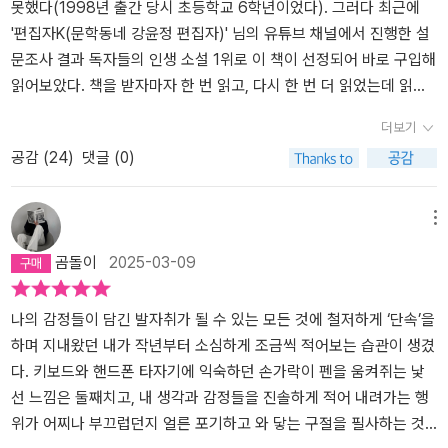
이런게 아니고 나 너 좋아, 싫음 말고- 이런 가사가 많다. 사랑의 대상
못했다(1998년 출간 당시 초등학교 6학년이었다). 그러다 최근에
이 나일 때도 있고. 1998년, 사랑이 인생의 전부인 양 대중가요가 떠
'편집자K(문학동네 강윤정 편집자)' 님의 유튜브 채널에서 진행한 설
들어대던 그 상황에서 난 사랑이 아니고 다른 걸 택하겠어- 라는 대중
문조사 결과 독자들의 인생 소설 1위로 이 책이 선정되어 바로 구입해
소설의 결말은 참신하고 충격적이었는지 모르겠다. 원래도 사랑의 지
읽어보았다. 책을 받자마자 한 번 읽고, 다시 한 번 더 읽었는데 읽을
속성을 믿지 않았고 이제 한참 살아서 사랑에 관심이 없는 나에게는
때마다 느낌이 사뭇 달랐다. 첫인상은 주인공 안진진의 남편감 찾기
더보기
이미 터득한 인생의 진리를 다룬 밋밋한 소설이었다. 결혼하고 나면
같았다면, 두 번째 인상은 고도의 돌려까기 같다고 느꼈다. 줄거리는
달라질걸? 하고 유치한 생각도 하고. 그 시절 읽었더라면 어땠을
공감 (
24
)
댓글 (0)
단순하다. 스물다섯 살 휴학생인 안진진은 현재 두 명의 남자와 썸을
까. 요즘 젊은 사람들도 많이 읽는다는데 그 사람들은 어떤 생각을 할
타는 중이다. 김장우는 예술가 성향의 대책 없는 사람이지만 성적으
까. 1998년이 아닌 지금이라면 이모와 안진진이 다른 선택을 할텐
로 끌리고, 나영규는 모범생 타입의 매사를 계획해서 실행하는 사람
메뉴
데.
이지만 성적인 끌림은 없다. 진진이 두 남자 중 하나를 고르지 못하고
곰돌이
2025-03-09
갈등하는 이유 중 하나는 쌍둥이로 태어났지만 결혼을 계기로 전혀
다른 삶을 살게 된 엄마와 이모다. 진진의 엄마는 가난한 남자와 결혼
해 폭력에 시달리며 살았고, 진진의 이모는 경제력이 있는 남자와 결
나의 감정들이 담긴 발자취가 될 수 있는 모든 것에 철저하게 ‘단속’을
혼해 유복한 삶을 살았다. 이 소설을 이해하는 키워드는 소설의 제목
하며 지내왔던 내가 작년부터 소심하게 조금씩 적어보는 습관이 생겼
이기도 한 '모순'이다. 일단 주인공 진진부터가 모순 덩어리다. 진진은
다. 키보드와 핸드폰 타자기에 익숙하던 손가락이 펜을 움켜쥐는 낯
식구들을 부양하기는커녕 폭력만 휘두른 아버지를 좋아하고, 아버지
선 느낌은 둘째치고, 내 생각과 감정들을 진솔하게 적어 내려가는 행
몫까지 생계를 책임진 어머니를 미워한다. 1998년이면 그렇게 옛날
위가 어찌나 부끄럽던지 얼른 포기하고 와 닿는 구절을 필사하는 것