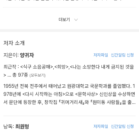
더보기
저자 소개
지은이:
양귀자
저자파일
신간알림 신청
최근작 :
<식구 소음공해>
,
<희망>
,
<나는 소망한다 내게 금지된 것을
>
… 총 97종
(모두보기)
1955년 전북 전주에서 태어났고 원광대학교 국문학과를 졸업했다. 1
978년에 <다시 시작하는 아침>으로 <문학사상> 신인상을 수상하면
서 문단에 등장한 후, 창작집 『귀머거리새』와 『원미동 사람들』을 출
간, “단편 문학의 정수를 보여주고 있다”는 비평가들의 찬사를 받았
다. 1990년대 들어서 양귀자는 장편소설에 주력했다. 한때 출판계에
퍼져있던 ‘양귀자 3년 주기설’이 말해주듯 『희망』 『나는 소망한다 내
낭독:
최원형
저자파일
신간알림 신청
게 금지된 것을』 『천년의 사랑』 『모순』 등을 3년 간격으로 펴내며 동