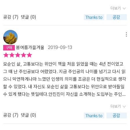
적이 없어 그 사랑이 내 몫이 아닌 것만 같은 조바심이 있진 않았을
도 있었는데, 사랑일지도 모른다고 걸음을 멈춰준그 사람이 정녕 고
다. 비싼 값을 주고 얻은 물건은 그 값만큼 알뜰살뜰하게 취급된다. 한
책은 초판이 나온 지 벌써 15년이 흘렀지만, 그때 20대였던 독자들이
더보기
까? 나는 저자가 담아내고 싶은 이야기, 들려주고 싶은 이야기들 속에
맙다고.사랑이란 그러므로 붉은 신호등이다. 켜지기만 하면 무조
권의 책을 알뜰살뜰하게 읽는 법에 대해 궁리를 하다가, 그래서 나는
지금 결혼을 하고 30대가 되어서도 가끔씩 이 책을 꺼내 다시 읽는다
공감 (
7
)
댓글 (0)
서도 안진진이 안쓰럽게 느껴지는 마음이 앞선 나머지 자꾸만 그녀의
건 멈춰야 하는, 위험을 예고하면서 동시에 안전도 예고하는 붉은 신
이렇게 메모하지 않을 수 없었을 것이다.이 소설은 천천히, 아주 천천
고 한다. ​다시 읽을 때마다 전에는 몰랐던 소설 속 행간의 의미를 깨우
애달픈 현실에서 오는 감정에 매달리게 된다. 그래서 그 이유는 뭘까
호등이 바로 사랑이다.- P210나는 나인 것이다. 모든 인간이 똑같
히 읽어주었으면 좋겠다…….(p.301-302) 이 책을 손에 쥔 날 앉은
치거나 세월의 힘이 알려준 다른 해석에 놀란다는 것이다. ​나는 이번
생각해봤다.이 책 속에서 ‘안진진’이 가족들에게 자신의 감정을 알려
이 살 필요도 없지만, 그렇다고 똑같이 살지 않기 위해 억지로 발버
자리에서 다 읽어버린 사람에 비하면 며칠에 걸쳐 읽은 나는 느린 편
에 드디어 양귀자 장편소설 『모순』을 읽어보게 되었다. 그리고 다시
메뉴
줄 만한 대화는 거의 나오지 않는다. 그녀가 어떤 감정으로 살아가고
둥 칠 필요도 없는 것이다. 이제 나는 더 이상 나를 학대하지 않기
일 것이다. 어디까지나 내 기준으로 빨리 읽은 편이었고, 천천히 읽지
책장에 꽂아두었다가 미래 어느 날 문득 꺼내들어 읽을 듯하다.​인생
봄여름가을겨울
2019-09-13
있는지, 어떤 음식을 좋아하는지, 요즘 만나는 사람은 없는지 궁금하
로 했다. 나는 특별하고 한적한 오솔길을 찾는 대신 많ㅇ은 인생선배
못했다 해서 이 책을 거저 얻었다는 생각은 하지 않는다. 이 책을 구매
은 탐구하면서 살아가는 것이 아니라,살아가면서 탐구하는 것이다.실
지도 않은 것일까? (남동생과 얕게 나누는 대화가 있었지만 누나의
들이 걸어간 길을 택하기로 했다. 삶의 비밀은 그 보편적인 길에 더 많
했던 2021년이 있었고, 이 책에 대한 이야기를 하는 영상을 보고 책
수는 되풀이된다. 그것이 인생이다……. (책 뒤표지 중에서)​​이 책의 저
이야기가 핵심이라기보다는 자신의 현재 연애 상황의 그렇고 그런 얘
이 묻혀있을 것이라 확신하고 있으므로.- P218행방불명으로 먼 세상
장에 꽂아둔 책을 꺼내 읽은 2023년이 있다. 책을 갖고 있지 않았다
자는 양귀자. 1955년 전주에서 태어나 원광대 국문과를 졸업했다. 1
모순인 삶, 고통보다는 위안이 책을 처음 읽었을 때는 4년 전이었고
기를 들려줄 목적을 띈, 그 정도 쫌이었다) 그렇기에 난 그녀의 이야
을 떠돌던 한 인간이 속세로 귀향하기에이만한 날이 어디 있겠는
면 나는 <모순>을 그냥 누군가의 인생 책으로 여기고 넘겼을 것이다.
978년 「문학사상」 신인상을 수상하면서 문단에 나온 이후, 소설집
그 때 난 주인공보다 어렸었다. 지금 주인공의 나이를 넘기고 다시 읽
기를 더 들어주고 싶고 혼란스러운 마음을 함께 나누고 싶은 마음으
가. 나는 이런 말을 알고 있다. 인생은 짧다고, 그러나 삶 속의 온갖 괴
그러나 책장에 꽂아둔 책을 꺼내 읽음으로써 안진진의 이야기는 내게
『귀머거리 새』 『원미동 사람들』 『슬픔도 힘이 된다』 『지구를 색칠하
으니 막연하게나마 느꼈던 인생의 의미를 조금은 더 현실적으로 생각
로 읽어내려갔다.거리를 뒤덮은 휘황한 네온사인과 들떠있는 인파들
로움이 인생을 길게 만든다고, 아버지는 참으로 긴긴 인생을 살았
왔고 더불어 어머니, 아버지, 남동생 진모의 이야기와 이모와 이모부
는 페인트공』 『길모퉁이에서 만난 사람』을, 장편소설 『희망』 『나는
할 수 있었다. 내 자신도 모순인 삶을 고통보다는 위안으로 받아들일
의 무리 속에서 이모와 나는 서로 읽어버리지 않으려고 악착같이 팔
다. 그것이 진정 아버지가 원했던삶이었을까.- P268이모가 죽고
그들의 딸 주리 그리고 나영규와 김장우의 이야기까지 내게 왔다. 이
소망한다 내게 금지된 것을』 『천년의 사랑』 『모순』을, 장편동화 『누
수 있게 됐다는 뜻일테다.안진진이 자신을 소개하는 도입부는 주인공
짱을 풀지 않았다. 이모에게서 풍겨오는 아련한 향수 냄새, 이모의 모
도 세월은 흘렀다.이모를 죽인 겨울이 지나고 봄은 무르익어서 사방
책을 읽기 전에 매 쇄마다 표지의 색상이 변경된다는 점이 인상 깊다
리야 누리야 뭐하니』와 산문집 『따뜻한 내 집 창밖에서 누군가 울고
의 매력뿐만이 아니라 주인공의 여러 선택을 기대하게 만들었다. 세
더보기
직 코트가 주는 푹신한 감촉, 따뜻한 이모의 체온과 함께하는 겨울밤
에 꽃향기가난만했다. 겨울이 있어 봄도 있다.나도 세월을 따라 살아
는 글을 썼다. 인터넷 서점에서 이 책의 정보를 찾아보니 최근 양귀자
있다』 『삶의 묘약』 『부엌신』 『엄마노릇 마흔일곱 가지』 등을 펴냈다.
상 시니컬한 것 같으면서 최선을 다해 삶을 바꾸고자 하는데 그 선택
공감 (
7
)
댓글 (0)
은 참 좋았다. (P. 225)안진진이 이모를 만날 때면 어쩔 수 없이 떠오
갔다. 살아봐야 죽을 수도 있는 것이다.아직 나는 그 모순을 이해
소설의 모든 저작권을 양도받은 도서출판 「쓰다」는 새로이 <모순>의
유주현문학상, 이상문학상, 현대문학상, 21세기문학상을 수상했다.
이 결혼이라는 것은 왠지 재밌게 느껴졌다. 왜 그런가 생각해봤는데
르는 ‘엄마’로 인해 원치 않은 서글픔과 초라한 기억들이 그녀를 쓴웃
할 수 없지만 받아들일 수는 있다. 삶과죽음은 결국 한통속이다. 속
개정판을 내면서, 초판이 나온 지 벌써 15년이 흘렀지만 몇 번이고 재
(책속 작가소개 전문)​​​이 책의 제목은 모순이다. 모순은 이 책의 제목
개인적으로 나에게 결혼은 인생을 바꿀 수 있긴 하지만 그 정도가 너