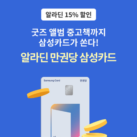
은 세계 최고 수준이기에, 어설픈 지식의 모음과 나열은 아닐꺼란 기
대를 품게 만든다. 라캉에 대한 전기 형식의 책으로 엘리자
베트 루디네스코의 <자크 라캉>도 탐이 나는 책이다. 저자는 라캉의
측근에 속하기 때문에 객관적이고 비판적인 안목을 크게 기대하기 어
려울 순 있다. 그걸 보완하기 위해서는 라캉의 미국인 제자였던 데이
비드 메이시의 <라캉 이론의 신화와 진실>로 도움을 받도록 하자.
잠깐, 약간은 백과사전식에 가까운 비주얼이 강한 책을 구경해
보자. 가격대가 꽤 높은 편인데, 관심이 있는 책이 있다면 이번이 손에
쥘 좋은 기회로 보인다. 나는 리사 카터의 <뇌>라는 책에서 지금 마음
이 서성이는 중이다. 이 책은 뇌에 대해서 시각적으로 쉽게 접근할 수
있게 구성된 것 같다. 그리고 DVD도 같이 들어 있는 듯 하다.
꼭 종교적인 이유가 아니더라도, 성서에 대한 공부는 필요하
다. <성서 그리고 역사>라는 책은 특히 성서를 단지 텍스트의 기록이
아닌, 고고학적인 증거를 통해서 그 실체를 추적하는 과정이 담겨 있
는 것 같다. 아울러 고대사에 대한 공부도 함께 할 수 있을 것 같다.
칸트의 비판 시리즈와 윤리에 관한 책들.. 요새는 예전보
다 칸트 용어들도 고심의 시간을 겪었기에 정교해진 느낌이다. 당장
읽지 않더라도, 칸트가 필요하다면, 이번 기회에 칸트를 모셔가는 것