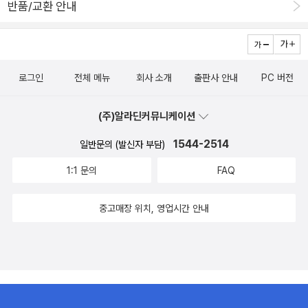
반품/교환 안내
나는 건 드물고도 반가운 일이다. 현대철학에서 여기저기를
헤메다가도 결국 다시 그리스로 돌아가기를 반복하는 주기적인 패턴
을 발견하게 된다. 그러나 원전에 대한 접근은 쉽지 않기 때문에 뭔가
풍족하게 얻어가긴 어려운 노릇이다. 그래도 <소크라테스 이전 철학
자들의 단편 선집>이나 <플라톤 철학과 헬라스 종교>와 같은 책
로그인
전체 메뉴
회사 소개
출판사 안내
PC 버전
을 만나면 그냥 지나치기 어렵다. 묵직한 인문-자연 책들을 꾸준히 내
놓는 아카넷에서 나온 <소크라테스 이전 철학자들의 단편 선집>은
(주)알라딘커뮤니케이션
꽤 많은 번역자들이 참여했다. 그 결과물은 1000 여 페이지에 가깝
1544-2514
일반문의 (발신자 부담)
다. 단편이긴 하지만, 그리스 철학의 원초적인 풍경을 조금이나마 맛
볼 기회를얻을 수 있을 것 같다. 문학에 대한 관심이 아니더
1:1 문의
FAQ
라도 이 책, <초기 희랍의 문학과 철학>은 꽤 눈길이 간다. 1권에 비
해 2권이 좀 심심한 구석이 있어 보이긴 하지만, '호메로스'에 대한 관
중고매장 위치, 영업시간 안내
심만으로도 이 책은 집에 모셔두기에 충분해 보인다. 사전
은 흥미로운 것들을 모아둔 책이긴 하지만, 흥미롭게 보기엔 너무 지
친다. 그래도 이 건 꼭 사야겠다는 생각을 불러 일으키는 사전이 있다.
<중국사상문화사전>도 여기에 속하지 않을까?목차는 생각보다 단순
하지만, 1000 페이지에 가까운 방대한 사전이다. 일본의 동양학 수준