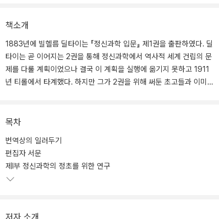
책소개
1883년에 빌헬름 딜타이는 『정신과학 입문』 제1권을 출판하였다. 딜
타이는 곧 이어지는 2권을 통해 정신과학에서 역사적 세계 건립의 문
제를 다룰 계획이었으나 결국 이 계획을 실행에 옮기지 못하고 1911
년 티롤에서 타계했다. 하지만 그가 2권을 위해 써둔 초고들과 이미
출판된 몇개의 글을 딜타이의 친구인 베른하르트 그로이튀젠이 편집
하여 1926년에 『정신과학에서 역사적 세계의 건립』이라는 제목으로
출판하였고, 이 책은 그 완역본이다.
목차
번역상의 일러두기
이 책에서 딜타이의 철학적 신념은 바로 삶은 그 자체로부터 이해되
편집자 서문
어야 한다는 것이었다. 딜타이는 인간의 삶이 전통철학에서 말하는
제Ⅰ부 정신과학의 정초를 위한 연구
이성에 의해서만 활성화되는 것이 아니라는 점을 분명히 하고 있다.
이를 전재로 하여 딜타이의 철학이 근본적으로 '전 개념적 현실성으
로서의 삶'과 '개념화된 객관적 인식'이라는 두 항 사이의 진자 운동으
로 규정될 수 있음을 설명한다. 또한 그 설명을 통해 이 모순된 두 항
저자 소개