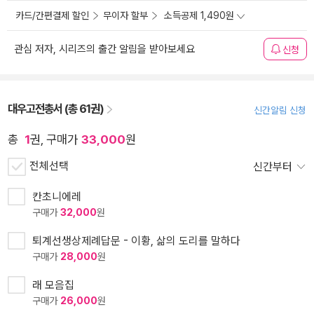
카드/간편결제 할인
무이자 할부
소득공제 1,490원
관심 저자, 시리즈의 출간 알림을 받아보세요
신청
대우고전총서 (총 61권)
신간알림 신청
총
1
권, 구매가
33,000
원
전체선택
신간부터
칸초니에레
구매가
32,000
원
퇴계선생상제례답문 - 이황, 삶의 도리를 말하다
구매가
28,000
원
래 모음집
구매가
26,000
원