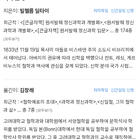
간의 해석학적 순환의 반복과 그 반복을 통한 인식의 점진적 확장을
전개해 나간다.
지은이:
빌헬름 딜타이
저자파일
신간알림 신청
최근작 :
<[큰글자책] 원서발췌 정신과학과 개별화>
,
<원서발췌 정신
과학과 개별화>
,
<[큰글자책] 원서발췌 정신과학 입문>
… 총 174종
(모두보기)
1833년 11월 19일 목사의 아들로 비스바덴 주의 소도시 비브리히에
서 태어났다. 아버지의 권유에 따라 신학을 택했으나 칸트, 레싱, 게르
비누스의 철학과 역사에 관심을 갖게 되었다. 신학 분야 국가 시험을
수석으로 졸업했으나 지속적 학문과 생활의 안정을 위하여 김나지움
교사로 진로를 바꾸게 되었다. 1859년 슐라이어마허 재단의 현상 논
문에 선정되면서 교사직을 사임하고 본격적으로 해석학과 철학 연구
옮긴이:
김창래
저자파일
신간알림 신청
에 몰두하게 된다. 그 후 해석학, 철학, 윤리학에 관한 지속적 연구 결
최근작 :
<철학에로의 초대>
,
<과학과 정신과학>
,
<신일철, 그의 철학
과 1864년 ＜슐라이어마허의 윤리학에 관한 연구＞로 박사학위를
과 삶>
… 총 7종
(모두보기)
취득했고, 1865년 ＜도덕의식의 분석 시도＞라는 연구로 교수 자격
고려대학교 철학과와 대학원에서 서양철학을 공부하여 문학석사 학
을 얻었다. 대학 교수로서 첫발을 내디딘 것은 1866년 스위스 바젤
위를 받았다. 독일 본(Bonn)대학에서 현대 독일 철학을 공부하여 철
대학교에서였다. 이후 킬 대학교과 브레슬라우 대학교를 거쳐 1882
학박사 학위를 받았다. 그 후 고려대학교 철학과의 교수로 재직하며
년 헤르만 로체(Lotze)의 후임으로 베를린 대학교에서 교수직을 수