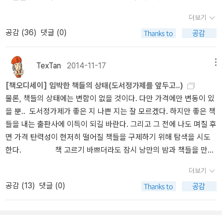
더보기
공감 (
36
)
댓글 (0)
TexTan
2014-11-17
메뉴
[책오디세이] 임박한 책들의 상태(도서정가제를 앞두고..)
물론, 책들의 상태에는 변함이 없을 것이다. 다만 가격에만 변동이 있
을 뿐.. 도서정가제가 좋은 지 나쁜 지는 잘 모르겠다. 하지만 좋은 책
들을 내는 출판사에 이득이 되길 바란다. 그리고 그 전에 나도 며칠 후
면 가격 탄력성이 현저히 떨어질 책들을 구제하기 위해 탐색을 시도
한다. 책 고르기 바쁘더라도 잠시 낭만의 밤과 책들을 만나
보자. 알베르토 망겔의 <밤의 도서관>!.. 이 사람의 책은 <독서의 역
더보기
사>와 <나의 그림 읽기>를 가지고 있다. 어느 정도는 보르헤스의 피
공감 (
13
)
댓글 (0)
를 가진 사람이기에, 다소 중력에서 살짝 벗어난 붕 뜬 느낌을 전해준
다. 신화에 대한 책들은 많지만 압도적으로 그리스 로마 신화에 몰
려 있다. 그래서 이렇게 제목 그대로 <켈트 신화와 전설>이란 책을 만