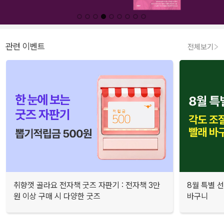
관련 이벤트
전체보기
취향껏 골라요 전자책 굿즈 자판기 : 전자책 3만
8월 특별 선
원 이상 구매 시 다양한 굿즈
바구니