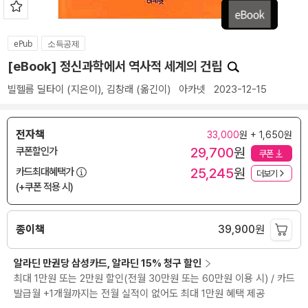
ePub
소득공제
[eBook] 정신과학에서 역사적 세계의 건립
빌헬름 딜타이
(지은이),
김창래
(옮긴이)
아카넷
2023-12-15
전자책
33,000
원 + 1,650원
29,700
원
쿠폰할인가
쿠폰
25,245
원
카드최대혜택가
더보기
(+쿠폰 적용 시)
종이책
39,900
원
알라딘 만권당 삼성카드, 알라딘 15% 청구 할인
최대 1만원 또는 2만원 할인(전월 30만원 또는 60만원 이용 시) / 카드
발급월 +1개월까지는 전월 실적이 없어도 최대 1만원 혜택 제공