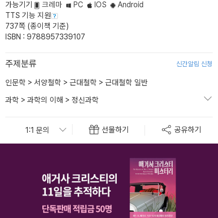
가능기기
크레마
PC
IOS
Android
TTS 기능 지원
737쪽 (종이책 기준)
ISBN : 9788957339107
주제분류
신간알림 신청
인문학
>
서양철학
>
근대철학
>
근대철학 일반
과학
>
과학의 이해
>
정신과학
선물하기
공유하기