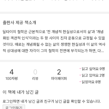
딜타이, 니체, 하이데거, 가다머를 중심으로 현대 유럽 철학의 여러 문
행했다. 1883년 ≪정신과학 입문≫을 출간하면서 정신적으로 가장
제에 대해 강의해 왔다. 주된 철학적 연구 분야는 해석학, 정신과학론,
생산적인 순간을 맞게 된 딜타이는 브레슬라우 시절부터 교제해 오던
간학, 존재론이고, 해당 분야에 20편이 넘는 논문을 썼다. 저서로는
요르크 백작(Grafen Yorck)과의 우정을 더욱 돈독히 하게 되었다.
출판사 제공 책소개
『과학과 정신과학: 자연과학의 형이상학적 기초와 정신과학이 갈 길』
새로운 학문으로서 정신과학을 기획함으로써, 딜타이는 역사이성 비
(고려대학교출판문화원, 2021), 역서로는 빌헬름 딜타이의 『정신과
판의 학문으로서 철학을 혁신하고자 했다. 나아가 역사적 세계에 대
딜타이의 철학은 근본적으로 '전 개념적 현실성으로서의 삶'과 '개념
학에서 역사적 세계의 건립』(아카넷, 2009)이 있다. 현재의 철학적
한 학문들의 이론, 사회적 체계와 그것의 연구에 대한 이론을 총체적
화된 객관적 인식'이라는 두 항 사이의 진자 운동으로 규정될 수 있을
관심은 ‘니힐리즘으로서의 철학’에 집중되어 있다. 지난 20년간 고려
으로 정립하고자 했다. 칸트, 헤겔, 슐라이어마허를 넘어 딜타이는 진
것이다. 때로는 개념화될 수 없는 삶의 생생한 현실성과 이 삶의 역사
대학교에서 총 12회에 걸쳐 “철학에로의 초대. 초월, 신, 자아, 인
정한 계몽이 역사적 이성으로 완성된다는 생각을 품고 있었다. 베를
적 상대성에 대한 자각이 그의 철학의 전면에 부각되는가 하면, 다시
식”이라는 제목의 교양 강의를 개설해 왔다.
린 대학교에 정착한 후 딜타이의 삶에서 학자로서의 학문적 강의와
이 전 개념적 삶을 개념에 고정시켜 이에 대한 보편타당한 인식을 얻
저술 이외에 그다지 특이한 점은 보이지 않는다. 다만 1887년 베를린
으려는 시도가 반복적으로 이루어진다. 때로는 삶이, 때로는 과학이
읽고 싶어요 9명
학술원 회원으로 임명된 후 칸트 전집의 출간에 공헌했다는 점이 눈
서로 교체되면서 그의 철학의 복판에 서고 이를 중심으로 그 외 여러
4
0
2
에 띈다. 이후 딜타이의 대표적인 저술로는 ≪체험과 문학≫(1906),
읽고 있어요 2명
철학적 단초들이 새롭게 배치되는 파노라마가 펼쳐진다. 딜타이의 철
100자평
리뷰
마이페이퍼
≪철학의 본질≫(1907), ≪정신과학에서 정신세계의 구축≫(1910)
읽었어요 8명
학적 시도 역시 모순된 두 항 간의 - '역사적 상대성에 구속된 개별
등을 꼽을 수 있다. 딜타이는 1911년 10월 1일 루르 강 인근 남 티롤
자'와 '보편-인간적 타당성을 향하는 역사 이성'간의, '개별자의 비
이 책에 내가 남긴 글
지방의 소도시 자이스에서 사망했다.
밀'과 '그들 사이에 엄존하는 공통성'간의, 즉 '전 개념적 삶의 현실
성'과 '개념적 인식의 객관성'간의 - 해석학적 순환의 반복이고, 이 반
로그인하면 내가 남긴 글과 친구가 남긴 글을 확인할 수 있습니다.
복을 통한 인식의 점진적 확장이었다.
로그인하기