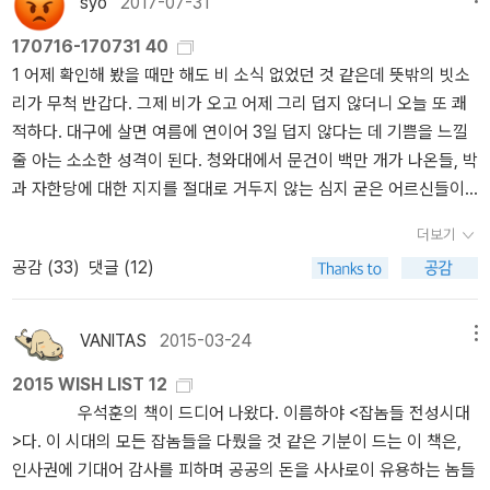
syo
2017-07-31
크스, 레닌, 룩셈부르크, 트로츠키, 그람시》 (책갈피, 2015년)헤르메
가 충분히 몰두할수록, 우리는 몰두하기에 충분해진다. 가령, 핸들을
게 꼭 필요한 순간에 꼭 필요한 책을 읽고 있다는 확신에 찬 손길로 책
락이 훨씬 더 궁금하다. 2. 몰입 / 패티 스미스 지음 / 김선형 옮김:
스 님은 ‘비둘기’ 북클럽의 성격을 안토니오 그람시(Antonio Gramsc
170716-170731 40
잡고 있는 당신의 얼굴에 손을 가져갈 때, 나는 연구한다. 손등 방향으
장을 넘기고, 자신감 있게 밑줄을 긋고, 여백에 짧은 글귀를 남기며 스
글쓰기를 운명으로 감고 태어난 것 같은 사람을 발견하면 어떤 감정
i)가 내세운 개념인 ‘진지전(War of position)’으로 설명했다. 그람시
1 어제 확인해 봤을 때만 해도 비 소식 없었던 것 같은데 뜻밖의 빗소
로 당신의 얼굴을 스치는 방식이, 손바닥과 붙어 있는 손가락 안쪽 마
스로 감탄하는 경험을 하기도 한다. 충만함, 지금 내가 내게 너무도 필
을 가져야 하는지 아직 잘 모르겠다. 좋아하면서 질투하고, 부러우면
는 이탈리아 공산당을 세운 사회주의 정치인이다. 이탈리아 파시스트
리가 무척 반갑다. 그제 비가 오고 어제 그리 덥지 않더니 오늘 또 쾌
디를 평행하게 눕혀 당신의 볼을 귀에서 턱 방향으로 스치듯 훑어 내
요한 사람이 되었다는 사실을 인지하는 데서 오는 그 충만함에 듬뿍
서 다행이다 싶고. : 글쓰기에 대한 소명의식을 드러내는 단단한 목소
정부의 탄압을 받아 옥중 생활을 한 그람시는 감옥에서 자신의 생각
적하다. 대구에 살면 여름에 연이어 3일 덥지 않다는 데 기쁨을 느낄
려갈 때 그 동작이 악셀을 밟고 있는 당신의 다리에 어떤 영향을 미칠
젖어 있는 사람은 강하다. 깊게 읽고 빽빽하게 쓰며 넓게 생각하다가
리를 마주하는 일이 내 안의 무엇인가를 깨워주기를 바라면서, 나는
을 담은 편지를 남겼다.그람시의 주장에 따르면 자본주의가 완전히
줄 아는 소소한 성격이 된다. 청와대에서 문건이 백만 개가 나온들, 박
지를 생각한다. 목 옆쪽으로 떨어지는 머리칼을 쓸어내릴 때, 어느 높
자기도 모르게 조금씩 삶이 단단해진다. 흔들리지만 흔들리는 일을
이런 글을 열심히 찾아 읽는다. 아름답기까지 하면 감사한 일이다. 감
장악한 이탈리아에 혁명이 성공하려면 부르주아 기득권과 부르주아
과 자한당에 대한 지지를 절대로 거두지 않는 심지 굳은 어르신들이
이에서 시작해야 할지, 몇 개의 손가락을 동원해야 할지, 손가락 사이
두려워하지 않고, 둘러가지만 둘러가는 일을 어려워하지 않게 된다.
사하다. 3. 전락 / 알베르 카뮈 지음 / 유영 옮김: 스물 두 살의 syo는
문화에 장기적으로 저항해야 한다. 러시아 혁명처럼 정면으로 맞서서
앞집 뒷집 옆집 건넛집 중 반드시 두 군데 이상에서 살고 계시다는 사
사이에 머리칼은 얼마만큼 품어 넣어야 할지, 손이 훑어 내려오는 속
축복처럼 쏟아지는 결맞음의 경험. 그래도 한 번은 겪어봤고, 그게 어
『이방인』을 읽고 어쩐지 잉잉 울어버린 습한 추억이 있는데, 하등 울
신속하게 ‘기동전(war of maneuver)’을 수행하면 혁명이 실패할 가
더보기
실이 전혀 놀랍지 않은 무덤덤한 성격이 된다. 과연 인격 도야의 도시
도는 벚꽃이 떨어지는 것보다 빨라야 할지 느려야 할지, 나는 천천히
떤 기분인지 잘 안다는 사실만으로 만족해야 할까? 6 내게 필요
일이 아닌데도 어쩐지 잉잉 울어버린 것인데, 그때부터 카뮈를 더 읽
능성이 높다. 1905년에 일어난 러시아 혁명을 지켜본 서구 자본주의
공감 (
33
)
댓글 (12)
대구. 대한민국 교육수도라는 캐치프레이즈에 낯을 붉힐 필요가 없
그 모든 경우의 수를 음미한다. 그 모든 경우의 수가 내게서 무엇을 꺼
한 책을 읽고 싶다. 푸슈킨 문학은 기본적으로 밝고 경쾌합니다. 슬
었다가는 울보가 되어버릴까 봐 십년이 훨씬 지나도록 더는 카뮈를
국가들은 사회주의의 위력을 습득하면서 그들의 투쟁 전략을 예상한
는 그야말로 인성교육의 한마당. 읽은 책들 170716-170731 : 40
내 당신에게 무엇을 가져다줄지 살뜰히 짐작하는 일이 기껍다. 그 작
픔에 빠져 있을 때 감정을 끌어올려 줍니다. 정신 건강에 좋다고 할까
읽지 않았다는 거짓말 같은 거짓말이 전해지는데......: 이번엔 안 울었
다. 따라서 이탈리아 사회주의자들은 참호 속에 숨어서 싸우듯이 진
권 인문 일반 : 5권 1. 인문학 개념정원: 편한 설명. 효과적인 예
은 얼굴에 손 하나 닿는 방법이 무수하여 무수한 시간동안 나는 당신
요. 레르몬토프나 고골 같은 작가로 가면 정신 건강에 조금 유해합니
다. 후후. 이제 카뮈를 읽어도 되겠군.: 카뮈는 살아생전 말을 얼마나
VANITAS
2015-03-24
메뉴
지전을 펼쳐야 하며, 자본주의에 맞서서 뒤집을 수 있는 ‘역량’을 갖추
시. 간결한 서술. 개념어 사전으로서 더 갖춰야 할 요소가 있을까? 딱
을 무수히 생각할 작정이다. 내 심장에서느티나무 같은 밤이 자란다.
다. 독자에게도 체질에 따라서 맞는 작가들이 있어요. 평소에 기분이
잘했을까. 게다가 국가급 외모에 탈국가급 글빨.... 아, 이 사람 이
어야 한다. 비록 혁명이 달성하는 데 시간은 오래 걸리지만, 자본주의
2015 WISH LIST 12
맞는 시기에 만난 듯, 읽는 데 무리가 없는 좋은 시간이었다. 2. 고로
너를 향해내 발바닥엔 잔뿌리들 간지러이 뻗치고너를 만지고 싶어서
너무 고양돼 있는 분들은 푸슈킨하고 잘 안 맞습니다. 같이 가벼우니
거...... 어, 잠깐, 지금 이거 눈물인가??!!!!!(깨달음) 으어허허허(해탈)
의 참호들을 하나하나씩 점령하면 부르주아 기득권의 헤게모니(heg
우석훈의 책이 드디어 나왔다. 이름하야 <잡놈들 전성시대
나는 존재하는 고양이: 진짜 좋아하면 이런 일까지 벌이는 것이다. 세
내 모든 팔들에속속 잎새들 돋아난다._ 황인숙, 「밤의 노래」 부분 나는
까요. 그런 경우에는 끌어내려 줄 수 있는 좀 우울한 작가들이 좋습니
역시 산은 산이고 물은 물이지(딴소리) 4. 로쟈의 러시아 문학 강의
emony, 지배권)는 무너진다. 이때 사회주의자들이 기동전을 펼칠 기
>다. 이 시대의 모든 잡놈들을 다뤘을 것 같은 기분이 드는 이 책은,
상에, 이 책을 만들면서 즐거워했을 진중권의 표정이 눈에 선하다. 3.
겨우라는 붓에 기대어 날마다 사과 한 알씩을 먹으며 당신을 사랑합
다. 그 대신 평소에 좀 우울하다 싶으면 푸슈킨을 많이 읽으세요. 그러
19세기 / 이현우 지음 / 조성민 그림: 처음 이 책을 읽으며 로쟈 선생
회가 생긴다.‘비둘기’ 북클럽은 문학과 독서를 쓸모없는 것으로 여기
인사권에 기대어 감사를 피하며 공공의 돈을 사사로이 유용하는 놈들
생각의 미술관: 도서관에 입고되기만을 손꼽아 기다렸지만 막상 펼쳐
니다. 사랑은 하나의 성냥개비가 척, 하고 불꽃을 일으켰다가 꺼지는
면 도움을 얻을 수가 있어요. 물론 푸슈킨의 모든 작품이 그런 것은 아
님의 강의를 들을 때 그런 생각을 했다. 언젠가 러시아 문학에 손을 댈
고, 표현의 자유를 억압하는 중국의 검열 방식에 정면으로 저항하지