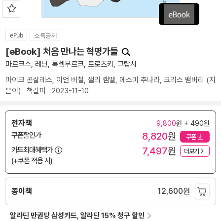
ePub
소득공제
[eBook] 처음 만나는 혁명가들
마르크스, 레닌, 룩셈부르크, 트로츠키, 그람시
마이크 곤살레스
,
이언 버철
,
샐리 캠벨
,
에스미 추나라
,
크리스 뱀버리
(지
은이)
책갈피
2023-11-10
전자책
9,800
원 + 490원
8,820
원
쿠폰할인가
쿠폰
7,497
원
카드최대혜택가
더보기
(+쿠폰 적용 시)
종이책
12,600
원
알라딘 만권당 삼성카드, 알라딘 15% 청구 할인