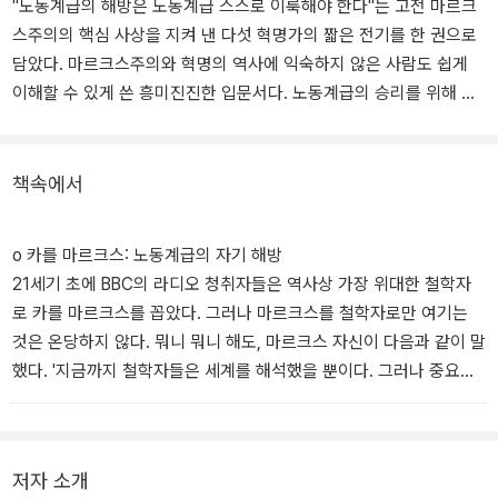
"노동계급의 해방은 노동계급 스스로 이룩해야 한다"는 고전 마르크
스주의의 핵심 사상을 지켜 낸 다섯 혁명가의 짧은 전기를 한 권으로
담았다. 마르크스주의와 혁명의 역사에 익숙하지 않은 사람도 쉽게
이해할 수 있게 쓴 흥미진진한 입문서다. 노동계급의 승리를 위해 싸
우다 감옥에 갇히고 목숨까지 걸어야 했던 혁명가들의 불꽃 같은 삶
이 생생하게 펼쳐진다.
책속에서
마르크스, 레닌, 룩셈부르크, 트로츠키, 그람시는 모두 고전 마르크스
주의의 핵심 사상("노동계급의 해방은 노동계급 스스로 이룩해야 한
o 카를 마르크스: 노동계급의 자기 해방
다")을 견지하고 계승한 대표적 인물들이다. 이들은 훌륭한 대통령?
21세기 초에 BBC의 라디오 청취자들은 역사상 가장 위대한 철학자
국회의원이나 강력한 지도자가 노동자를 대신해 변화를 선사할 수 있
로 카를 마르크스를 꼽았다. 그러나 마르크스를 철학자로만 여기는
다는 사상, 즉 위로부터의 사회주의에 맞서 '아래로부터의 사회주의'
것은 온당하지 않다. 뭐니 뭐니 해도, 마르크스 자신이 다음과 같이 말
전통을 지켜 냈다. 자본주의가 또다시 심각한 경제 위기에 빠져 그 고
했다. '지금까지 철학자들은 세계를 해석했을 뿐이다. 그러나 중요한
통을 노동자들에게 전가하려 하는 오늘날, 우리는 이들로부터 많은
것은 세계를 변화시키는 것이다.' 이 유명한 말은 마르크스 자신의 발
것을 배울 수 있다.
전 과정에서 아주 중요한 순간, 즉 철학자가 혁명적 사상가로 바뀌는
순간에 나온 말이다. …
저자 소개
독일 슐레지엔 직공들의 투쟁을 보며 마르크스는 노동자들이 어떻게