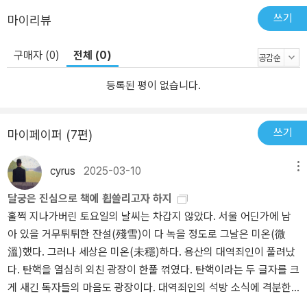
오늘날 자본주의보다 나은 세계를 원하는 많은 사람들은 사회주의 사
쓰기
마이리뷰
상과 소름 끼치는 스탈린주의를 구분하지 않는다. 그러나 트로츠키는
스탈린주의의 발흥을 가장 일관되게 반대했고, 스탈린주의를 비판한
구매자 (0)
전체 (0)
최초의 사회주의자였다. 트로츠키의 가차없는 반스탈린 투쟁(이 때문
에 트로츠키는 결국 목숨까지 잃었다)은 스탈린주의와 다른 전통의
등록된 평이 없습니다.
사회주의가 존재한다는 것을 입증했다. 노동 대중 스스로 세계를 변
혁해야 한다는 사상과 국제주의를 바탕으로 한 사회주의가 그것이다.
쓰기
마이페이퍼 (7편)
o 안토니오 그람시: 실천철학과 '현대 군주'
cyrus
2025-03-10
메뉴
《옥중 수고》는 그람시의 유산이지만, 교도관의 검열을 피하기 위해
암호 같은 용어들로 쓰였다. 그래서 마르크스주의는 '실천철학', 혁명
달궁은 진심으로 책에 휩쓸리고자 하지
적 정당은 '현대 군주'(르네상스 시대의 저술가 마키아벨리에게 경의
훌쩍 지나가버린 토요일의 날씨는 차갑지 않았다. 서울 어딘가에 남
를 표하기 위한 용어) 등으로 에둘러 표현됐다. … 이 때문에 그람시
아 있을 거무튀튀한 잔설(殘雪)이 다 녹을 정도로 그날은 미온(微
추종자들은 저마다 제 논에 물 대기 식으로 《옥중 수고》를 이용할 수
溫)했다. 그러나 세상은 미온(未穩)하다. 용산의 대역죄인이 풀려났
있었다. …
다. 탄핵을 열심히 외친 광장이 한풀 꺾였다. 탄핵이라는 두 글자를 크
공산당은 《옥중 수고》를 이용해 자신의 전략인 '이탈리아 국가기관을
게 새긴 독자들의 마음도 광장이다. 대역죄인의 석방 소식에 격분한
통한 대장정'을 정당화했다. 다시 말해, 사회주의로 가는 의회의 길,
독자들의 눈에 화(火)가 맺혀 있다. 활활 타오르는 독자들의 눈을 마