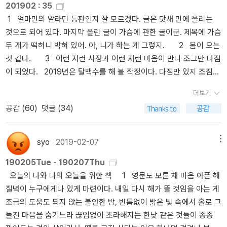
관계 맺고 대중을 동원할 수 있는 길이라고 봤다. …
201902 : 35
시보는 러시아 현대사: 혁명부터 스탈린 체제를 거쳐 푸틴까지》는 19
소개로 ‘비둘기’ 모임에 참석한 이후부터 한마는 ‘읽는 인간’에서 ‘글
《옥중 수고》는 이런 관점에서 읽어야 한다. 그람시는 혁명을 거부하
1 얼마만의 알라딘 등판인지 잘 모르겠다. 글은 닷새 만에 올리는
17년부터 지금까지의 러시아 역사를 실증적으로 돌아보는 책입니다.
쓰는 인간’으로 성장한다. 한마는 작가가 되기로 결심한다. 《격정 세
기는커녕 어떻게 서유럽에서 혁명이 일어날 수 있는가 하는 주장으로
것으로 되어 있다. 마지막 올린 글이 가슴에 관한 글이군. 제목에 가슴
소련 붕괴 30년인 올해 읽으면 딱 좋을 책입니다. 저자 마이크 헤인스
계》는 독서와 글쓰기를 예찬하는 소설이다. 진심으로 책을 사랑하는
되돌아갔다. 그러면서 참을성이라는 혁명적 미덕을 강조했다. 그람시
두 개가 떡허니 박혀 있어. 아, 니가 하는 게 그렇지. 2 봄이 오는
는 한국어판을 위해 최근 20년 역사를 다루는 글을 써 줬습니다.《처
독자는 글쓰기도 좋아한다. 글을 쓰는 모든 독자는 작가가 될 수 없다.
가 볼 때 무장봉기는 여전히 '투쟁의 결정적 순간'이었고, 그가 말한
것 같다. 3 이런 저런 사정과 이런 저런 마음이 만나 조그만 다짐
음 만나는 혁명가들: 마르크스, 레닌, 룩셈부르크, 트로츠키, 그람시》
하지만 천쉐는 이 세상에 글 쓰는 독자들이 많을수록 좋다고 말한
'현대 군주'(혁명적 정당)는 투쟁을 조정하고 보편화하는 중앙집중적
이 되었다. 2019년은 탈백수를 해 볼 작정이다. 다짐만 있지 조짐이
는 고전 마르크스주의 전통의 혁명가 5명의 삶과 사상을 짧게짧게,
다. 샤오쌍과 한마는 작가 찬쉐의 분신이다. 책을 잘 읽는 샤오쌍도 글
기구였다.
있는 것은 딱히 아니지만. 4 먹고는 살아야 하니까. 그건 우리에
그리고 쉽게 소개합니다. 각 인물의 사상과 실천을 더 깊이 공부하기
쓰기의 장점을 강조한다. “우린 진심으로 사랑에 휩쓸리고자 하지.
더보기
게 중요한 일이니까. 5 안 읽으려 하는데, 그게 잘 될지는 모르겠
에 앞서 볼 입문서로 제격입니다.
우리가 읽기와 쓰기를 갈망하는 것처럼. 사랑의 결과는 예측할 수 없
공감 (
60
)
댓글 (34)
다. 매번 실패했다.안 쓰려 하는데, 그건 잘 될지도 모르겠다. 읽어도
지만 읽기와 쓰기는 반드시 행복을 가져다준다는 게 다른 점이지. 바
잘 안 쓰는 판인데, 안 읽으면 금상첨화(?)지. 6 같이 읽기로 약
로 이 때문에 인류는 문학을 발명했어.” (326쪽)《격정 세계》를 추천
속한 것들, 쓰기로 약속한 것들이 있어서 그것들까지는 천천히 한발
한 헤르메스 님은 살기 팍팍한 시대에 왜 책을 읽어야 하고, 또 문학을
syo
2019-02-07
메뉴
한발 걸어서 마무리하기로 하고, 한동안은 의무감으로 읽거나 쓰는
좋아해야 하는 이유를 알아야 한다면 이 책을 읽으면 된다고 했다. 그
190205Tue - 190207Thu
일을 하지 않을 작정이다. 사실 아무도 준 적이 없는 의무를 혼자 받아
렇지만 헤르메스 님을 제외한 달궁 독자들은 《격정 세계》를 비판하는
오늘의 나와 나의 오늘을 위한 책 1 영문도 모른 채 마음 아픈 해
설친 꼴이라 관두는 데 특별한 어려움이 있을 것 같지는 않다. 뭐 정말
견해를 쏟아냈다(독서 모임 후기 엮은이도 비판하는 목소리에 힘을
질녘이 누구에게나 있게 마련이다. 내일 다시 해가 뜰 것임을 아는 게
읽고 싶어서 몸부림쳐지는 책은 참지 말고 읽고, 정말 쓰고 싶어 칼부
실어줬다). 레샥매냐 님(알라딘 서재 마을에 북 리뷰를 쓰고, 독서 모
조금의 도움도 되지 않는 불안한 밤, 빈틈없이 밝은 빛 속에서 홀로 그
림 날 것 같은 날에는 참지 말고 쓰기로 하고, 7 2월은 이렇게 마
임 전날에 《격정 세계》 리뷰[주]를 남긴 그 레삭매냐 님이다)은 소설
늘진 마음을 숨기느라 끊임없이 초라해지는 한낮 같은 것들이 종종
무리하고, 3월에는 아마 이런 월말 결산 페이퍼를 올릴 일이 없을 것
속 나오는 사람들 모두 문학에 ‘미친 자들’이라고 평가했다. 문학을 읽