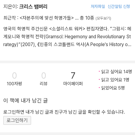
도로 중앙집중화한 적에 맞서고 있기 때문이다. 그러나 투쟁하는 사
지은이:
크리스 뱀버리
저자파일
신간알림 신청
람들의 경험을 이용하기 위해 우리는 민주적이기도 해야 한다.
최근작 :
<자본주의에 맞선 혁명가들>
… 총 10종
(모두보기)
o 로자 룩셈부르크: 사회주의냐 야만이냐
영국의 혁명적 주간신문 <소셜리스트 워커> 편집자였다. “그람시: 헤
로자 룩셈부르크는 노동계급 운동의 선두에서 투쟁하는 중앙집중적
게모니와 혁명적 전략(Gramsci: Hegemony and Revolutionary St
이고 규율 있는 당이 필요하다는 점에 대해서는 레닌에게 동의하면서
rategy)”(2007), 《민중의 스코틀랜드 역사(A People's History of
도, 레닌의 중앙집중주의는 너무 나갔다고 비판했다. 룩셈부르크는
Scotland)》(2014), 《제2차세계대전: 마르크주의적 관점(The Sec
살아 움직이는 운동의 활력과 창의성이야말로 운동을 전진시키는 원
ond World War: A Marxist History)》(2014), 《카탈루냐 부활하다
동력이라고 주장했다. … 룩셈부르크의 비판은 독일 사회민주당 지도
(Catalonia Reborn)》(공저, 2018) 등 여러 글과 책을 썼다.
부를 겨냥한 것이기도 했다. 그들이 운동에서 나오는 아이디어나 행
읽고 싶어요 14명
0
0
7
동에 한사코 저항했기 때문이다.
읽고 있어요 1명
100자평
리뷰
마이페이퍼
룩셈부르크와 레닌의 견해 차이는 나중에 지나치게 부풀려졌다. 사
읽었어요 5명
실, 두 사람은 서로 매우 존중했고 혁명적 정치의 근본 문제들에 대해
이 책에 내가 남긴 글
서는 견해가 일치했다. … '지금 인류는 갈림길에 서 있다. 제국주의가
승리해서 모든 문화가 파괴되고, 고대 로마가 그랬듯이 인구가 급감
로그인하면 내가 남긴 글과 친구가 남긴 글을 확인할 수 있습니다.
하고 도시가 황폐해지고 사회가 퇴보해서 거대한 공동묘지처럼 될 것
로그인하기
인가 아니면 사회주의가 승리할 것인가, 즉 제국주의와 제국주의 방
식과 전쟁에 반대하는 국제 프롤레타리아의 의식적 투쟁이 승리할 것