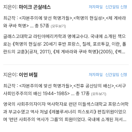
체제에 맞서 싸울 수 있는지 분명히 깨달았다. … 청년 헤겔주의자들
지은이:
마이크 곤살레스
저자파일
신간알림 신청
은 사상과 의식이 행동을 낳는다고 주장했다. 그래서 슐레지엔 직공
최근작 :
<자본주의에 맞선 혁명가들>
,
<혁명의 현실성>
,
<체 게바라
들이 아직 '충분히 의식적'이지 않다는 이유로 그들의 파업을 경멸했
와 쿠바 혁명>
… 총 57종
(모두보기)
다. 마르크스는 청년 헤겔주의자들을 비웃으며 인간은 세계를 변화시
키는 과정에서 자신의 사상도 변화시킨다고 반박했다. 그는 역사적
글래스고대학교 라틴아메리카학과 명예교수다. 국내에 소개된 책으
과정이 '개인의 변화와 환경의 변화가 동시에 일어나는' 과정이라고
로는 《혁명의 현실성: 20세기 후반 프랑스, 칠레, 포르투갈, 이란, 폴
말했다. '의식이 존재를 결정하는 것이 아니라 존재가 의식을 결정한
란드의 교훈》(공저, 2011), 《체 게바라와 쿠바 혁명》(2005), 《벽을
다.' …
그린 남자: 디에고 리베라》(2002)가 있다.
철학(사상을 통해 세계를 파악하는 것)은 이제 혁명적 실천으로 대체
됐다. 그것은 자본주의와 소외를 끝장낼 수 있는 도구들을 만드는 것
지은이:
이언 버철
저자파일
신간알림 신청
이었다. 마르크스주의는 노동자 혁명의 이론과 실천이 돼야 했다.
최근작 :
<자본주의에 맞선 혁명가들>
,
<전후 공산당의 배신>
,
<서구
사회민주주의의 배신 1944~1985>
… 총 17종
(모두보기)
o 블라디미르 레닌: 혁명의 무기 볼셰비키당을 만들다
레닌의 생애에서 핵심 주제는 조직의 필요성이었다. … 레닌은 당이
영국의 사회주의자이자 역사학자로 런던 미들섹스대학교 프랑스어학
당의 사상에 대체로 공감하는 사람들을 모두 받아들이는 개방적 조직
과 부교수였고 역사 저널 《레볼루셔너리 히스토리》 편집위원이었으
이 아니라 온 힘을 다해 투쟁을 건설하고 규율 있게 활동할 각오가 돼
며 ‘런던 사회주의 역사가 그룹’의 회원이었다. 국내에 소개된 저서는
있는 직업 혁명가들의 조직이어야 한다고 주장했다. … 러시아 사회주
《전후 공산당의 배신: 1943~1973년 공산당들은 어떻게 노동계급을