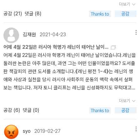
즉 그람시가 그토록 경멸했던 노선을 정당화하는 데 그람시를 이용한
더보기
주친 책은 소심해진다. 뜨거워진 독자들의 눈에 책이 들어오지 않는
것이다. 그람시가 말한 헤게모니 투쟁(대중이 특정 사상을 받아들이
공감 (
21
)
댓글 (8)
다. 그래도 화를 삭인 독자들은 평소처럼 책을 읽는다. 하지만 어떤 사
게 하는 것)은 선거에서 51퍼센트를 득표하는 활동쯤으로 여겨졌다.
람들은 세상이 어지러운 마당에 한가하게 책 읽을 때냐고 째려보면서
훨씬 더 뒤인 20세기가 끝나갈 무렵 한 세대의 포스트모더니스트 미
말한다. 그들은 모른다. 점점 혼탁해지는 세상을 견디면서 살아가는
김재원
2021-04-23
메뉴
디어 학자들은 그람시를 이용해 자신들의 견해를 정당화했다. 즉, 메
독자들이 왜 책을 읽는지를.서울 독서 모임<달의 궁전> 찬쉐, 강영희
신저가 곧 메시지이고, 헤게모니는 여론에 영향을 미치려고 미디어에
어제 4월 22일은 러시아 혁명가 레닌이 태어난 날이...
옮김 《격정세계》 (은행나무, 2024년)2025년 3월 8일 토요일, 오후
서 한 자리를 차지하는 것이라는 견해 말이다.
어제 4월 22일은 러시아 혁명가 레닌이 태어난 날이었습니다.레닌을
2시~4시장소: 투썸플레이스 을지로입구역점<달궁>을 만든 독자들
사실, 《옥중 수고》의 바탕에는 그람시가 이탈리아 공산당 지도부를
둘러싼 논란은 아주 많은데, 과연 그는 어떤 인물이었을까요? 도서출
삽하나, 헤르메스, 마욤, 레삭매냐, 시진,습습, 숨, 대장물방울, Jarret
상대로 벌인 투쟁이 깔려 있다. 당시 이탈리아 공산당은 스탈린이 모
판 책갈피의 관련 도서를 소개합니다.《레닌 평전 1~4》는 레닌의 생
t, 최해성(독서 모임 후기 엮은이)독서 모임 <달의 궁전>(달궁) 올해
스크바에서 내리는 지령을 충실히 따르고 있었다. 1929년 점차 독재
애와 사상과 실천을 당시 러시아 사회주의 운동의 맥락 속에서 살펴
첫 번째 책은 중국의 작가 찬쉐(殘雪)의 장편소설 《격정 세계》
권력을 휘두르고 있었던 스탈린은 자본주의가 최후의 위기를 맞았으
보는 책입니다. 저자 토니 클리프는 레닌을 신성화하지도 무턱대고
다. 《격정 세계》에 나오는 인물들은 책이 없으면 살 수 없는 독자들이
며 혁명이 임박했다고 선언했다. 그래서 이탈리아 공산당 지도부는
깎아내리지도 않습니다. 한 인간이었던 레닌, 노동자 해방을 위해 일
다. 이들에게 책은 공기요, 밥이요, 사랑이다. 《격정 세계》에 나오는
파시즘을 전복하기 위해 당장 봉기해야 한다고 주장했다. 그람시는
더보기
생을 헌신한 혁명가로서 레닌이 이러저러한 난관과 우여곡절 속에서
독자들은 ‘비둘기’라는 이름의 북클럽의 정규 회원이다. ‘비둘기’ 모임
이것이 헛소리, 그것도 위험한 헛소리라는 것을 알고 있었다. 이탈리
공감 (
6
)
댓글 (0)
어떻게 생각했고 어떻게 실천했는지를 비판적으로 보며 교훈을 이끌
에 한 번 참석하게 되면 ‘문학’을 바라보는 독자들의 눈빛이 달라진다.
아는 결코 무장봉기 직전의 상황이 아니었다. … 그람시는 파시즘에
어 냅니다.《레닌과 21세기》는 레닌을 권력욕의 화신으로 보고 훗날
소설 속 독자들은 유독 문학을 좋아한다. 이 소설에서 가장 눈에 띄는
맞서는 공동 행동이야말로 공산당이 노동자·농민 소비에트를 기반으
스탈린 체제의 원흉으로 보는 심각한 오해들을 바로잡습니다. 그리고
인물은 한마(寒馬)다. 한마는 자신보다 책을 엄청나게 좋아하는 샤오
syo
2019-02-27
메뉴
로 한 노동자 공화국이라는 개념을 독자적으로 내놓으면서도 대중과
그의 사상과 실천이 오늘날에는 어떤 의미가 있는지 탐구합니다.《다
쌍(小桑)을 만나면서부터 소설에 흥미를 느끼기 시작한다. 샤오쌍의