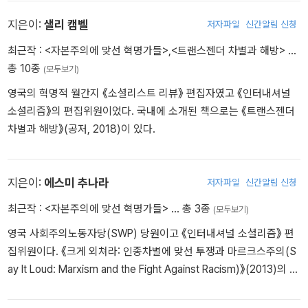
의 운동의 특징은 역사 내내 격렬한 논쟁이 끊이지 않았으면서도 일
배신했는가?》(2025), 《서구 사회민주주의의 배신 1944~1985》(2
단 결정이 내려지면 모든 사람이 그 결정을 실천해야 했다는 것이다.
020), 《혁명의 현실성: 20세기 후반 프랑스, 칠레, 포르투갈, 이란,
지은이:
샐리 캠벨
저자파일
신간알림 신청
그래서 정책은 실천 속에서 검증될 수 있었고, 필요하다면 교정될 수
폴란드의 교훈》(공저, 2011)이 있다.
최근작 :
<자본주의에 맞선 혁명가들>
,
<트랜스젠더 차별과 해방>
…
있었다. 이것이 바로 '민주집중제'로 알려진 원칙이었다. …
총 10종
(모두보기)
레닌 저작의 일관된 세 가지 근본 주제는 요즘에도 여전히 아주 중요
영국의 혁명적 월간지 《소셜리스트 리뷰》 편집자였고 《인터내셔널
하다.
소셜리즘》의 편집위원이었다. 국내에 소개된 책으로는 《트랜스젠더
첫째, 노동계급의 독립성. 오늘날 우리가 사는 세계는 여전히 착취를
차별과 해방》(공저, 2018)이 있다.
바탕으로 하고 있으며, 그 세계를 바꾸기 위해 떨쳐 일어나 싸울 세력
으로 우리가 의존할 수 있는 사람들은 바로 착취당하는 사람들뿐이
다. … 노동계급은 독자적 정책과 독자적 조직이 필요하다.
지은이:
에스미 추나라
저자파일
신간알림 신청
둘째, 사회주의자들은 의회든 지방정부든 국가기구를 인수할 수 없다
(그런 기구를 발언대로 이용할 수는 있지만 말이다). '테러와의 전
최근작 :
<자본주의에 맞선 혁명가들>
… 총 3종
(모두보기)
쟁'을 빌미로 해외에서 군사력을 사용하고 국내에서 시민적 자유를
영국 사회주의노동자당(SWP) 당원이고 《인터내셔널 소셜리즘》 편
공격하는 것은 국가기구가 노동 대중을 겨냥한 무기라는 사실을 그
집위원이다. 《크게 외쳐라: 인종차별에 맞선 투쟁과 마르크스주의(S
어느 때보다 여실히 보여 준다. 국가기구는 파괴되고 대체돼야 한다.
ay It Loud: Marxism and the Fight Against Racism)》(2013)의 공
셋째, 상대편은 엄청난 자원을 갖고 있고 아주 잘 조직돼 있다. 우리도
저자다.
조직될 필요가 있다. 우리에게 중앙집중적 조직이 필요한 이유는 고