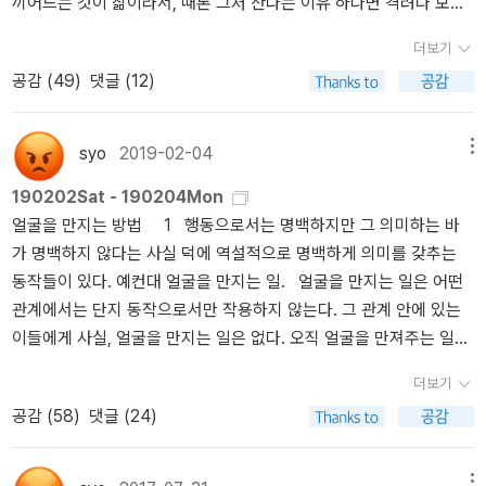
끼어드는 것이 삶이라서, 때론 그저 산다는 이유 하나면 격려나 보상
이다. 그래야 할 것이고. 결산 페이퍼를 다시 쓸 날은 과연 언제 올 것
으면서 자신의 삶을 개선하고 발전하려고 부단히 노력하는 인물들이
을 받을 자격이 충분한 건 아닌가 싶기도 하다. 2 우주공간에 박
인가...... 사실 이런 공지도 아니고 일기도 아닌 글을 쓸 때마다 생각
비현실적으로 느껴졌다고 했다. <달궁> 독자들은 ‘비둘기’ 북클럽 모
더보기
힌 별만큼 삶은 많고, 그 많은 삶만큼 책 또한 많기도 많아서, 세상에
한다. 꼴값, 이게 당최 무슨 돼먹지 못한 자의식 과잉인지. 8 그
임 회원들이 커다란 갈등 없이 화목하게 지내고, 결국 서로 사랑해서
공감 (
49
)
댓글 (12)
는 오늘의 나에게 꼭 맞는 한 권의 책이 반드시 있을 거라고 단단히 믿
만하고 가서 공부를 시작하자. 201902 : 35권 1. 욕망 너머의 한
연인이 되어가는 과정이 단조롭다고 지적했다. <달궁> 모임장 삽하
게 된다. 단지 우리가 서로를 스쳐 지나쳤을 뿐. 생각한다. 내가 밤하
국 고대사 / 젊은역사학자모임 지음: 고대사에 대한 논란이 있다는 것
나 님의 표현을 빌리자면 《격정 세계》는 그야말로 ‘없는 세계(utopi
늘을 올려다보며 어느 한 별을 손가락으로 가리킨 순간에서 몇 백만
정도는 알았지만 굉장히 치열한 모양이다. 많이 들여다보지는 않아서
a)’다. ‘개인의 삶을 구원하는 문학’을 지나치게 예찬하는 인물들이 부
syo
2019-02-04
메뉴
광년이 지나 그 별에 사는 누군가가 역시 하늘을 올려다보다가, 내 손
언급하기가 조심스럽긴 하지만 재미있는 데를 발견했는데, 그것은 어
담스럽고, 오히려 기괴하다. 소설에 나오는 동물들은(검은 고양이, 표
190202Sat - 190204Mon
가락 지문에서 태어나 어두운 우주를 헤엄쳐서 마침내 그 별까지 도
떤 논점을 두고 대립하는 양쪽이 ‘사실은 내 말이 옳다는 것을 저놈도
범, 새 등) 무슨 의미인지 알 수 없다.《격정 세계》를 비판하는 <달궁
얼굴을 만지는 방법 1 행동으로서는 명백하지만 그 의미하는 바
달한 독특한 파장의 가녀린 빛을 포착하는 일에 대해서. 만났는지도
다 알면서 모종의 이유로 그걸 모른 척, 사료를 조작하거나 제멋대로
> 독자들의 목소리가 점점 높아질수록 헤르메스 님은 차분하게 《격
가 명백하지 않다는 사실 덕에 역설적으로 명백하게 의미를 갖추는
모르고 만나는 일에 대해서. 모든 결정적인 만남은 회상 속에서만 알
해석하며 손바닥으로 하늘을 가리려 하는 중’이라는 태도만큼은 공유
정 세계》의 장점을 설명하면서 책의 매력을 지키려고 했다. 독서 모임
동작들이 있다. 예컨대 얼굴을 만지는 일. 얼굴을 만지는 일은 어떤
아챌 수 있다는 신비한 법칙에 대해서. 그래서, 3그때 그 책이 내
하고 있다는 사실이다. syo는 고조선의 위만이 어느 나라 사람이었는
후기를 어떻게 써야 할지 머리를 굴리던 나는 <달궁> 독자들이 ‘치고
관계에서는 단지 동작으로서만 작용하지 않는다. 그 관계 안에 있는
인생의 골목길에 모퉁이 하나를 점지하였다는 사실을 깨닫는 데는 시
지, 백제가 요서에 진출할 만큼 강력한 해양세력이었는지, 발해가 말
받는’ 대화를 정말 흥미롭게 관전했다. 이래서 내가 <달궁>을 안 나올
이들에게 사실, 얼굴을 만지는 일은 없다. 오직 얼굴을 만져주는 일과,
간의 도움이 필요하다. 그리고 그 책이 나와 다른 장점과 단점과 관점
갈족의 나라인지 고구려인의 나라인지, 가야에 왜놈들이 진을 치고
수 없다니까. [(구) 민음사 세계문학전집 42]* [절판] 안토니오 그람
얼굴을 만지게 해주는 일만이 존재한다. 오직 주는 일과 주는 일이 마
을 가지고 그때와 다른 시점을 살고 있는 다른 이들에게는 어떤 의미
있었는지 없었는지 따위의 사실들이 어떻게 결론이 나건, 그게 오늘
시, 린 로너 엮음, 양희정 옮김, 《감옥에서 보낸 편지》 (민음사, 2000
더보기
주할 뿐이다. 어떤 사랑은 그렇게 생겼거나, 그렇게 생겼다고 받아들
에도 도달하지 못하는 한낱 종이뭉치쯤으로 여겨지기도 한다는 사실
내가 사는데 무슨 의미가 있는지에 대해서 굉장히 회의적인 입장이
년)[ROUTLEDGE Critical THINKERS 26]* 스티브 존스, 최영석 옮
공감 (
58
)
댓글 (24)
여진다. 우리는 몰두한다. 얼굴을 만지는 일에는 불필요할 섬세함이,
을 넉넉히 받아들이려면 공간의 도움조차 필요하다. 마음의 넉넉한
다. 그래서 그들만의 저 치열한 전투가 정말로 어느 한쪽의 ‘의도적 왜
김, 《안토니오 그람시 비범한 헤게모니》 (앨피, 2022년) * 마이크
얼굴을 만져주는 일에는 요구된다. 그래서 그 일은 충분히 연구의 대
공간. 4 그 공간 역시 사실은 시간이 열어젖힌다. 결국은 모두 시
곡’으로 인해 벌어진 싸움판이라면, 왜, 굳이, 무엇하려 왜곡씩이나 하
곤살레스 & 이언 버철 외, 이수현 옮김, 《처음 만나는 혁명가들: 마르
상이 되고, 서로는 아무리 연구해도 충분하지 않은 대상이 된다. 우리
간이 하는 일이다. 5 그러나 시간과 공간의 도움으로 가끔은, 내
는 건지, 그 마인드, 혹은 그 뒤에 숨어있을지도 모를 어떤 이권의 맥
메뉴