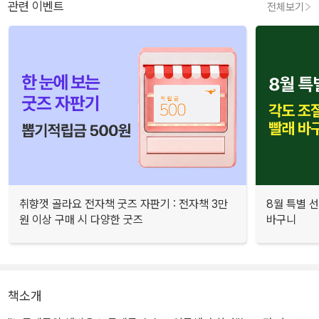
관련 이벤트
전체보기
취향껏 골라요 전자책 굿즈 자판기 : 전자책 3만
8월 특별 선
원 이상 구매 시 다양한 굿즈
바구니
책소개