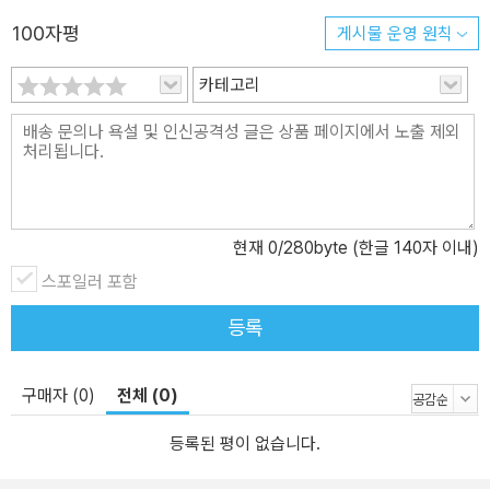
인가 하는 갈림길에 서 있다.' …
100자평
게시물 운영 원칙
조직 문제에 관한 견해가 달랐던 이유 하나는 독일과 러시아의 상황
이 서로 매우 달랐기 때문이다. 독일은 투쟁 수준은 비교적 낮았지만
카테고리
조직은 강력했다. 반면에, 러시아는 파업 물결은 높았지만 이렇다 할
조직은 거의 없었다. … 룩셈부르크의 잘못은 혁명을 이끄는 데 필요
한 지도부가 운동 속에서 저절로 만들어질 수 있다고 지나치게 낙관
했다는 점이다.
현재
0
/280byte (한글 140자 이내)
o 레온 트로츠키: 혁명적 마르크스주의 전통을 사수하다
러시아 혁명은 스탈린에게 질식사당하기 전까지 아주 잠시 동안 다른
스포일러 포함
세계의 가능성을 열어 놓았다. 이윤이 아니라 인간의 필요를 위해 생
등록
산하고, 가진 자들이 아니라 일하는 사람들이 결정을 내리고, 인종과
민족을 떠나 모든 인류가 서로 싸우지 않고 협력하며, 아이들이 전쟁
과 빈곤을 역사의 교훈으로만 배우고 그런 끔찍한 일들이 있었다는
구매자 (0)
전체 (0)
사실에 경악하는 그런 세계의 가능성을 열어 놓았다. …
등록된 평이 없습니다.
트로츠키는 1917년 러시아 10월 무장봉기의 핵심 조직자였고, 10월
혁명 뒤에는 14개국 침략군에 맞서 싸운 적군의 지도자였다. …