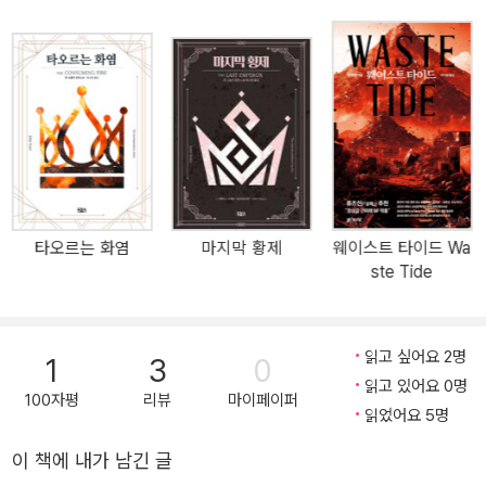
국』(2017, 한국어판 출간 2018, 개정판 출간 2023)이 행성과 행성
을 연결하는 플로우를 통해 서로에게 필요한 자원을 교환하며 다수의
행성에 나뉘어 살게 된 미래에 플로우에 붕괴가 일어나며 겪게 되는
정치, 경제, 문화의 초반 몰락을 그렸다면, 2편 『타오르는 화염』(201
8, 한국어판 출간 2019)은 멸망의 위기에 처한 가운데 부와 권력을
유지하려는 지배계층과 천년 제국의 위상을 무너뜨리면서까지 최대
한 많은 인류를 살리려는 황제 그레이랜드의 정치적 싸움을 표현했
다. 시리즈 최종편인 『마지막 황제』(2020, 한국어판 출간 2021)는
그레이랜드와 과학자 마르스, 유력한 귀족이자 황제의 편에 선 키바
타오르는 화염
마지막 황제
웨이스트 타이드 Wa
가 문명의 종말이 촌각에 달린 상황에서 난관을 극복해가는 과정을
ste Tide
다루고 있다. 시리즈 첫 편 『무너지는 제국』으로 존 스칼지는 2018년
로커스 상을 수상했으며 통산 다섯 번째 휴고 상 후보로 지명되었다.
2편 『타오르는 화염』은 SF 전문 블로그 io9, 과학 학술지 파퓰러 메
읽고 싶어요 2명
1
3
0
카닉스 및 커커스 리뷰, 굿리즈 등에서 2019년 올해의 SF로 선정되
읽고 있어요 0명
어 그 인기를 이었으며 3편 『마지막 황제』는 미국 최고 장르 컨벤션
100자평
리뷰
마이페이퍼
읽었어요 5명
중 하나인 드래곤콘에서 주관한 드래곤 어워드 SF 부문을 수상하였
다. 제국에 무한한 번영을 가져다주었던 시공연속체 플로우가 파괴되
이 책에 내가 남긴 글
고 있다. 인류의 가장 큰 위협은 플로우의 붕괴일까, 끝없는 권력의 욕