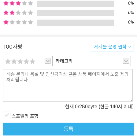
0%
적이고 간략하게 설명한 후 무시무시한 속도감과 필력으로 『무너지
는 제국』의 이야기를 펼친다. <노인의 전쟁> 시리즈의 묵직함은 아니
0%
지만 보다 세련되고 능수능란한 이야기 전개로 돌아온 작가는 여전한
0%
유머감각과 권력에 대한 인간의 욕망에 대해 비판하며 상호의존성단
시리즈 첫 편의 이야기를 탄탄하게 풀어나간다. 『무너지는 제국』의
이야기를 이끌어가는 것은 세 인물이다. 황제가 될 준비를 하지 못한
100자평
게시물 운영 원칙
채 이 위기상황에 황제의 자리에 오른 카르데니아, 이 상황을 이용해
어떻게 이득을 취할 것인지 고민하는 상인 키바 라고스, 플로우의 위
카테고리
기를 미리 예측하고 준비해온 학자 클레어몬트. 스칼지는 자신의 그
어떤 다른 작품에서보다 개성적이고 힘이 넘치는 여성 캐릭터들을 이
작품 속에서 다양하게 선보이는데 그중 압권은 키바 라고스다. 시니
컬한 유머와 장사꾼으로서의 동물적 감각, 어디로 튈지 모를 불안정
한 정서 속에서 펼치는 날카로운 현실 판단, 자유분방한 성적 취향 역
현재
0
/280byte (한글 140자 이내)
시 틀에 갇히지 않는 새로운 여성 캐릭터의 재미를 마음껏 보여준다.
스포일러 포함
플로우의 붕괴와 상대적으로 권력이 약한 황제의 즉위로 인해 흔들리
는 제국의 정치 상황과 그 안에서 점차 강하게 변모해가는 황제 카르
등록
데니아의 이야기 역시 키바와는 또 다른 스타일의 여성 성장담으로서