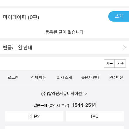
다.SF와 정치 드라마, 인간 군상의 이야기를 함께 즐기고 싶은 독자라
된다. 작가는 이를 강조하지 않는다. 설명도 하지 않는다. 다만 독자의
절대적인 우주 항로다. 이를 장악한 자는 곧 제국의 질서를 유지하는
면 『무너지는 제국』은 충분히 매력적인 선택이 될 것이다.
머릿속 고정관념을 조용히 흔들어 놓는다.키바는 이 소설의 분위기를
권력의 중심에 서게 된다.그러나 플로우에 균열이 생기는 순간, 통치
결정짓는 인물이다. 거침없는 입담과 욕설, 성적 농담을 섞어 던지는
자의 권력은 흔들리고 제국의 기반은 붕괴의 위기에 놓이게 된다. 이
쓰기
마이페이퍼 (0편)
말투는 분명 호불호가 갈린다. 하지만 이야기의 활력이라는 측면에서
러한 설정은 오늘날의 세계 권력 구조와도 묘하게 맞닿아 있으며, 이
는 분명한 매력적인 역할을 한다. 제국의 정치극이 무거워질 때마다
는 서사에 현실적인 긴장과 몰입을 높여주는 장치가 된다.전형적인
등록된 글이 없습니다
키바의 대사는 공기를 바꿔 놓는다. 품위와 체면으로 유지되는 세계
영웅 서사에서 벗어난 인물 설계 역시 인상적이다. 끊임없는 타협과
안에서, 가장 노골적이고 현실적인 인물처럼 느껴진다. 그래서 키바
결단을 요구받는 우주의 통치자 또한 완벽한 존재가 아니라, 불완전
반품/교환 안내
가 등장하는 장면은 대체로 속도가 붙는다.초반부는 솔직히 조금 지
함과 두려움을 지닌 존재임을 숨김없이 드러내며 막중한 책임 앞에서
루했다. 세계관과 정치 구조를 설명하는 데 많은 페이지를 할애하다
고뇌하는 권력의 무게를 온전히 보여준다.⠀ ⠀⠀ 재앙이 임박한 상황
보니, 이야기의 추진력이 약하게 느껴진다. 그러다 177페이지, 브레
에서도 인물들은 정치적 계산과 권력 다툼에 매달린다. 종말을 앞두
나가 동생 마르스를 구하러 등장하는 장면에서 분위기가 바뀐다. 이
고서조차 체제를 유지하려는 인간의 본능, 그 아이러니는 현실의 정
로그인
전체 메뉴
회사 소개
출판사 안내
PC 버전
때 던져지는 작가의 말장난과 대사는, 그동안 눌려 있던 이야기에 갑
치 구조를 떠올리게 하는 날카로운 풍자로 작동한다.여기에 존 스칼
자기 숨을 불어넣는다. 그 장면 이후로 소설은 훨씬 경쾌해지고, 인물
지의 위트도 빼놓을 수 없다. ❛예스 써, 댓츠 마이 베이비❜호와 자매함
(주)알라딘커뮤니케이션
간의 충돌도 생동감을 얻는다. 앞부분의 정체감이 준비 구간처럼 느
인 ❛노 써, 아이 돈 민 베이비❜호 같은 우주선의 이름은 절로 실소를 자
껴지기 시작한 것도 이 시점부터다.전체적으로 <무너지는 제국>은
아내기도. (이 소설은 기본적으로 매우 진지하다.)⠀ ⠀⠀⠀《무너지는
1544-2514
일반문의 (발신자 부담)
무겁지 않게 읽기 좋은 소설이다. 복잡한 세계관과 정치 구조를 다루
제국》은 광대한 우주를 배경으로 하지만, 그 안에서 다루는 불안과 균
1:1 문의
FAQ
고 있지만, 문체와 대사 덕분에 부담스럽지 않다. 빠른 호흡으로 장면
열은 지금 우리가 살아가는 세계의 구조적 위기와 크게 다르지 않다.
이 전환되고, 인물들의 말이 상황을 끌고 가기 때문에 길게 설명에 머
존 스칼지는 제국의 몰락을 통해 변화의 징후를 외면하는 사회가 결