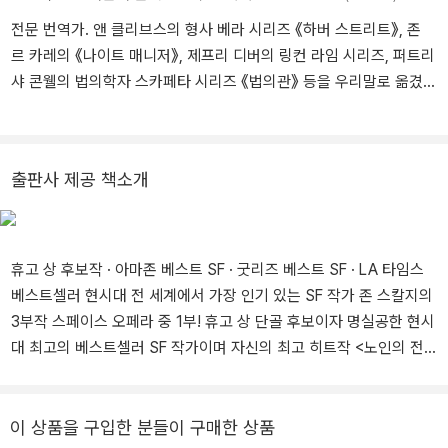
발표하며 매해 휴고 상 후보에 올랐고 2013년 발표한 스탠드얼론
전문 번역가. 앤 클리브스의 형사 베라 시리즈 《하버 스트리트》, 존
『레드 셔츠』로 비로소 휴고 상을 수상했다. ‘상호의존성단’ 시리즈는
르 카레의 《나이트 매니저》, 제프리 디버의 링컨 라임 시리즈, 퍼트리
2017년 존 스칼지가 선보인 스페이스 오페라로 1편 『무너지는 제국』
샤 콘웰의 법의학자 스카페타 시리즈 《법의관》 등을 우리말로 옮겼
에 이어 2018년에 2편 『타오르는 화염』, 2020년에 3편이자 최종편
다. 그 밖의 역서로 이민진의 《백만장자를 위한 공짜 음식》, 비그디스
인 『마지막 황제』가 발표되었다. 이 시리즈 중 1편 『무너지는 제국』은
요르트의 《의지와 증거》, 존 스칼지의 《무너지는 제국》 삼부작, 윌리
로커스 상을 수상하였고 휴고 상 후보에 올랐으며 『마지막 황제』는
엄 린지 그레셤의 《나이트메어 앨리》, 리처드 모건의 《얼터드 카본》,
미국의 유명 장르 컨벤션 중의 하나인 드래곤콘에서 수여하는 드래곤
출판사 제공 책소개
셰한 카루나틸라카의 《말리의 일곱 개의 달》, 줄리애나 배곳의 《우주
상 최우수 SF 부문을 수상하였다. 2022년 발표한 스탠드얼론 『괴수
에 구멍을 내는 것은 슬픔만이 아니다》, 라이오넬 슈라이버의 《마니
보존 협회』는 2023 로커스 상과 일본 성운상을 수상하였으며 2023
아, 평등에 미친 시대》, 논픽션 《어둠 속으로 사라진 골든 스테이트
년 발표한 『스타터 빌런』은 2024년 드래곤 상과 알렉스 상까지 거머
킬러》 등이 있다.
쥐며 명실공한 최고의 SF 작가로 전성기를 보내고 있다.
휴고 상 후보작 · 아마존 베스트 SF · 굿리즈 베스트 SF · LA 타임스
베스트셀러 현시대 전 세계에서 가장 인기 있는 SF 작가 존 스칼지의
3부작 스페이스 오페라 중 1부! 휴고 상 단골 후보이자 명실공한 현시
대 최고의 베스트셀러 SF 작가이며 자신의 최고 히트작 <노인의 전
쟁> 시리즈의 넷플릭스 영화 제작을 앞둔 존 스칼지가 발표한 새로운
세계관의 스페이스 오페라 ‘상호의존성단’ 시리즈 중 1부에 해당하는
작품으로 2018년 출간된 한국어판의 개정판이다. 1부 『무너지는 제
이 상품을 구입한 분들이 구매한 상품