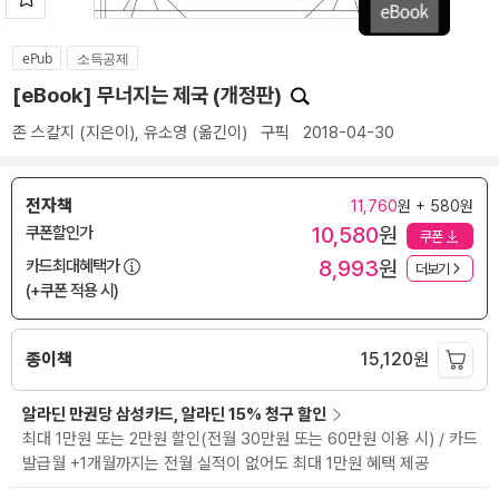
ePub
소득공제
[eBook] 무너지는 제국 (개정판)
존 스칼지
(지은이),
유소영
(옮긴이)
구픽
2018-04-30
전자책
11,760
원 + 580원
10,580
원
쿠폰할인가
쿠폰
8,993
원
카드최대혜택가
더보기
(+쿠폰 적용 시)
종이책
15,120
원
알라딘 만권당 삼성카드, 알라딘 15% 청구 할인
최대 1만원 또는 2만원 할인(전월 30만원 또는 60만원 이용 시) / 카드
발급월 +1개월까지는 전월 실적이 없어도 최대 1만원 혜택 제공