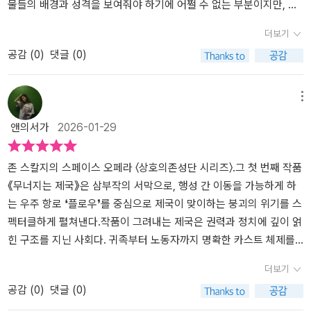
인간의 욕망과 선택은 SF라는 장르를 넘어 현실적인 울림을 준다.이
물들의 배경과 성격을 보여줘야 하기에 어쩔 수 없는 부분이지만, 처
고 권력자. 신중하고 진지하지만 한순간의 욕심으로 나다쉬와 손을
작품에서 가장 인상 깊은 인물은 단연 키바 라고스다. 그녀는 전형적
음에는 조금 더디게 느껴졌고, 중반을 넘어서면서 비로소 리듬을 찾
더보기
잡는 우를 범한다. ★ 후마 라고스 백작 로고스 가문의 수장이자 키바
인 영웅과는 거리가 있다. 나쁜 일을 하지는 않지만, 타인을 위해 자신
는다.이야기를 간단히 요약하면 이렇다.인류는 ‘플로우’라는 항로를
라고스의 어머니. 냉철하고 적에 대해서는 가차없는 인물. 키바의 불
공감 (
0
)
댓글 (0)
을 완전히 희생하지도 않는다.현실적이고 능수능란하며, 상황 판단과
통해서만 우주를 이동한다.각 행성은 자급자족이 불가능한 채 서로에
같은 성미는 어머니로부터 물려받았다. ★ 세니아 펀다펠로난 노하마
대처 능력이 뛰어난 인물이다. 모든 선택에서 최대한 손해를 보지 않
게 의존하는 제국 체제 속에 있다.플로우가 붕괴하고 있다는 과학적
페탄 가문의 변호사. 나다쉬의 명을 받고 키바의 사업을 무너뜨릴 생
으려 하면서도, 넘지 말아야 할 선은 분명히 지킨다. 이러한 태도가 오
경고가 조심스럽게 제기된다.그러나 제국의 정치 권력과 상업 귀족들
메뉴
각으로 파견되었으나 도리어 키바와 사랑에 빠지게 된다. ★ 선지자-
히려 더 인간적으로 느껴지며 큰 매력으로 다가온다. 긴박한 상황 속
은 이를 은폐하거나 권력 다툼에 이용한다.겉보기에는 견고한 제국이
황제 라헬라 1세 상호의존성단 제국의 시초가 된 최초의 황제이자 선
앤의서가
2026-01-29
에서도 드러나는 키바 특유의 행동과 대사, 그리고 유머는 이야기에
지만, 내부에서는 이미 균열이 시작된다.이 소설에서 가장 흥미로웠
지자. 현재 ‘기억의 방’ 안에서 가상현실로 존재하며 그레이랜드에게
활력을 더하며 읽는 재미가 배가 된다.『무너지는 제국』은 새로운 세
던 지점은 여성 인물을 배치하는 방식이다. 여제 카르데니아와 상인
깨달음을 준다. ★ 아타비오 6세 상호의존성단 제국의 전황제. 그레
계관과 설정 때문에 초반에는 다소 어렵게 느껴질 수 있다.하지만 흐
귀족 가문의 키바는 처음부터 분명하게 여성으로 제시된다. 강한 주
존 스칼지의 스페이스 오페라 〈상호의존성단 시리즈〉.그 첫 번째 작품
이랜드 2세의 아버지로 ‘기억의 방’에서 딸의 조언자가 되어 준다. ★
름에 익숙해지면 어느새 이야기 속으로 깊이 빠져들게 된다. 빠른 전
인공 캐릭터를 여성으로 잡는다. 독자는 이 두 인물에 대해 혼동할 여
《무너지는 제국》은 삼부작의 서막으로, 행성 간 이동을 가능하게 하
군다 코르빈 시안 대주교이자 상호의존성단 최고 권력자들이 모인 집
개와 정치적 긴장감이 잘 어우러져 몰입도가 높고, 플로우 붕괴라는
지가 없다. 하지만 이야기가 진행될수록, 주인공은 아니지만 중요한
는 우주 항로 ❛플로우❜를 중심으로 제국이 맞이하는 붕괴의 위기를 스
행위원회의 명목상 의장. 고위 간부 중 그레이랜드의 거의 유일한 동
거대한 위기 속에서 인물들이 어떤 선택을 하게 될지 끝까지 궁금증
역할을 맡은 인물들에서 반복적인 경험을 하게 된다. 대사제, 주교, 경
펙터클하게 펼쳐낸다.작품이 그려내는 제국은 권력과 정치에 깊이 얽
지. ★ 지위 지난 모든 황제의 생각과 기억이 저장된 ‘기억의 방’을 지
을 놓지 않게 만든다.플로우의 붕괴를 알아차린 이후, 이 위기를 어떻
호원, 경찰 같은 인물들이다. 읽는 동안 나는 무의식적으로 그들을 남
힌 구조를 지닌 사회다. 귀족부터 노동자까지 명확한 카스트 체제를
키며 현 황제에게 제국의 모든 비밀 정보를 모아 전달해 주는 인간형
게 극복해 나갈지에 대한 이야기는 이제 시작에 불과하다. 상호의존
성으로 상상한다. 직위 때문인지, 익숙한 서사의 관성 때문인지 이유
기반으로 유지되는 이 제국의 모습은매우 현실적으로 다가온다는 점
더보기
프로그램. ★ 토마 셰네버트 천 년 전 제위를 빼앗기고 지구를 떠난
성단 시리즈의 다음 책 『타오르는 화염』에서는 이 세계가 어떤 방향
는 명확하지 않다. 그런데 몇 페이지 뒤, 혹은 무심한 한 문장을 통해
에서 SF라는 장르적 재미와 정치 우화로서의 요소를 동시에 충족시
황제이자 오베르뉴 호와 한몸이 된 인공 인간. 그레이랜드와 마르스
공감 (
0
)
댓글 (0)
으로 무너지고, 또 어떻게 재편될지 더욱 깊이 다뤄질 것으로 기대된
그 인물이 여성이라는 사실이 드러난다. 그리고 이런 일이 계속 반복
킨다.⠀ ⠀⠀이야기의 핵심 장치인 플로우는 특정 시공을 가로지르는
를 진심으로 좋아하고 그들을 물심양면으로 돕는다.