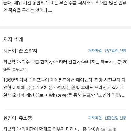
는 큰 이익입니다. 저는 함장직을 잃지 않을 것이고, 당신은 어머니와
둘째, 제위 기간 동안의 목표는 무슨 수를 써서라도 최대한 많은 인류
라고스 가문 앞에서 체면을 잃지 않겠지요. 하시는 일은 경제적으로
의 목숨을 구하는 것이다.
매우 훌륭한 판단입니다. 당신이 옳아요. 저는 전쟁이 부자에게 유리
셋째, 그것은 상호의존성단이라는 거짓의 종말을 뜻한다. _본문 중에
하다는 점을 지적하는 것뿐입니다. 떠날 수 있는 사람은 떠나겠지요.
서
그럴 수 없는 사람은 고통받을 것이고.” _본문 중에서
저자 소개
지은이:
존 스칼지
저자파일
신간알림 신청
최근작 :
<괴수 보존 협회>
,
<스타터 빌런>
,
<무너지는 제국>
… 총 20
8종
(모두보기)
1969년 미국 캘리포니아 페어필드에서 태어났다. 학창 시절부터 다
양한 매체에 글을 기고해 온 스칼지는 졸업 후에도 프리랜서 작가로
일해 오다가 개인 블로그 Whatever를 통해 발표한 『노인의 전쟁』이
엄청난 입소문을 타며 종이책으로 출간되면서 인기 작가의 반열에 올
랐다. 로버트 하인라인의 색채가 느껴지는 밀리터리 SF인 이 작품은
2006년 저명한 SF 문학상인 존 W. 캠벨 상을 수상했고 휴고 상 최종
옮긴이:
유소영
저자파일
신간알림 신청
후보에 올랐다. 이후 『노인의 전쟁』 세계관을 바탕으로 한 시리즈를
최근작 :
<영어단어 한개도 외우지 마라>
… 총 140종
(모두보기)