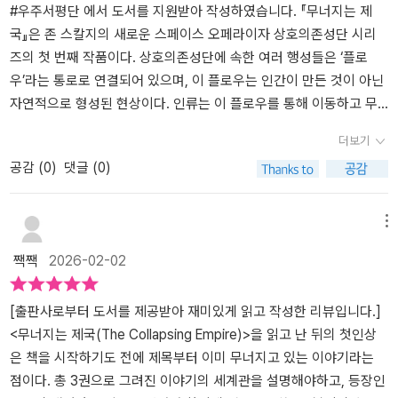
살 위협에 시달리면서도, 플로우 파괴로 인한 문명의 소멸을 막고 인
#우주서평단 에서 도서를 지원받아 작성하였습니다. 『무너지는 제
류를 구하고자 노력을 기울인다. ★ 키바 라고스 상호의존성단 제국
국』은 존 스칼지의 새로운 스페이스 오페라이자 상호의존성단 시리
의 과일 무역 독점권을 가진 라고스 가문의 서열 낮은 후계자이지만
즈의 첫 번째 작품이다. 상호의존성단에 속한 여러 행성들은 ‘플로
뛰어난 경영 능력과 수완으로 언제든 기회를 엿보는 인물. 플로우의
우’라는 통로로 연결되어 있으며, 이 플로우는 인간이 만든 것이 아닌
비밀을 알게 되면서 그레이랜드와 마르스 클레어몬트의 편에 서게 되
자연적으로 형성된 현상이다. 인류는 이 플로우를 통해 이동하고 무
고 여러 차례 암살당할 뻔한다. ★ 마르스 클레어몬트 상호의존성단
역하며 문명을 유지해왔다.그러나 황제의 명으로 행성의 끝, ‘앤드’에
더보기
제국에서 가장 홀대받은 행성 엔드의 하급 귀족 클레어몬트 백작의
서 플로우를 연구하던 클레어몬트 백작은 충격적인 사실을 알아낸다.
아들이자 플로우 물리학자. 플로우에 대한 비밀을 제국에 알리고자
공감 (
0
)
댓글 (0)
곧 플로우가 붕괴될 것이라는 예측이다. 그는 이 사실을 황제에게 알
그레이랜드를 만났다가 사랑에 빠지게 된다. ★ 나다쉬 노하마페탄
리기 위해 아들 마르스를 수도 허브로 보낸다.과연 마르스는 수많은
상호의존성단 제국 황제를 제외하고 가장 큰 권력과 무역 독점권을
방해와 음모를 뚫고 황제에게 진실을 전할 수 있을까.소설에는 플로
메뉴
지닌 노하마페탄 가문의 둘째 딸. 명석한 두뇌와 매력을 이용하여 제
우 붕괴에 대처하는 다양한 인물과 세력이 등장한다. 모든 인류가 멸
국을 지배하려는 야망으로 여러 차례 쿠데타와 황제 암살을 시도한
짹짹
2026-02-02
망할 수도 있는 위기 앞에서도 각자의 이익을 우선하는 모습이 적나
다. ★ 그레니 노하마페탄 나다쉬의 남동생. 나다쉬만큼의 야심을 가
라하게 그려진다. 가문의 생존과 권력을 위해 진실을 묵인하려는 노
지고 있으나 그에 미치지는 못한다. 나다쉬의 뜻에 따라 행성 엔드를
하마페탄 가문, 혼란을 막기 위해 과거의 플로우 붕괴를 은폐했던 전
[출판사로부터 도서를 제공받아 재미있게 읽고 작성한 리뷰입니다.]
점령하고 황제의 군대가 입성하는 것을 막고 있다. ★ 제이미스 클레
대 황제, 사람의 목숨보다 제국의 안위를 앞세우며 권력을 유지하려
<무너지는 제국(The Collapsing Empire)>을 읽고 난 뒤의 첫인상
어몬트 엔드 행성의 귀족이자 마르스의 아버지. 아타비오 6세의 극비
는 집행위원회 등 소설 속 이야기이지만, 현실의 정치와 사회를 떠올
은 책을 시작하기도 전에 제목부터 이미 무너지고 있는 이야기라는
지원으로 진행한 플로우 연구를 아들에게 물려준다. ★ 프로스터 우
리게 만드는 장면들이 많아 씁쓸함을 남긴다. 위기 속에서 드러나는
점이다. 총 3권으로 그려진 이야기의 세계관을 설명해야하고, 등장인
그레이랜드 황제를 배출한 우 가문의 방위 부문을 총괄하는 가문 최