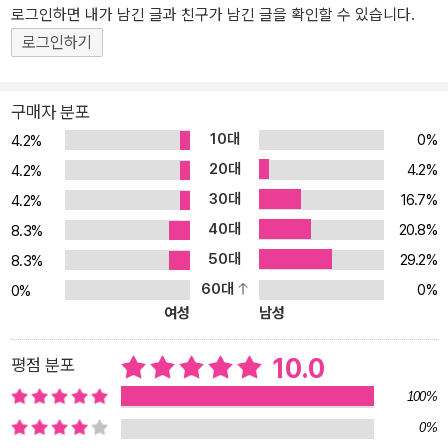
로그인하면 내가 남긴 글과 친구가 남긴 글을 확인할 수 있습니다.
심일까. 플로우라는 시공연속체를 통해 빠른 이동을 가능하게 해주는
로그인하기
상호의존성단(Interdependency)에 나뉘어 살게 된 미래의 인류. 황
제가 살고 있는 허브 행성을 중심으로 많은 식민 행성들은 무역 독점
권을 지닌 길드 가문에 의해 통치되며 플로우를 통해 교역하면서 무
구매자 분포
한한 번영을 누리고 있다. 그러나 갑작스레 생긴 플로우의 균열, 그리
10대
0%
4.2%
고 성단의 가장 쇠락한 행성 엔드에서 반란이 일어나면서 제국의 분
20대
4.2%
4.2%
위기는 혼란스러워지고, 1순위 후계자인 오빠의 죽음으로 예기치 않
30대
16.7%
4.2%
게 황제 자리를 물려받은 카르데니아 역시 즉위 당일 테러 위협에 놓
40대
20.8%
인다. 이러한 분위기를 타고 제국의 지배권을 침탈하려는 최고 권력
8.3%
가 노하마페탄 가문과 라이벌 라고스 가문의 끊임없는 알력 싸움이
50대
29.2%
8.3%
펼쳐지고, 라고스 가문의 후계자이자 뛰어난 장삿꾼인 레이디 키바는
60대
0%
0%
이 모든 상황 한가운데에서 무엇이 자신과 가문에 이득인지를 끊임없
여성
남성
이 고민한다. 오래전 지구와의 연결은 끊어졌지만 플로우를 통해 40
여 개의 행성들과 교류하며 위대한 번영을 이룬 상호의존성단은 갑작
10.0
평점 분포
스런 플로우의 붕괴로 전혀 대비하지 못한 위기에 처한다. 존 스칼지
100%
는 독자가 이해해야 할 상호의존성단의 천 년 역사를 별다른 과학적
0%
지식이 없어도, SF 초심자라도 누구나 쉽게 접근이 가능하도록 함축