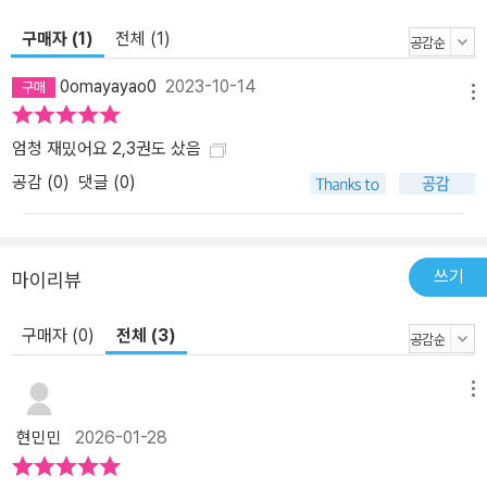
다음 편을 기대하게 하는 요소다. 마지막으로 SF 잡지 「오늘의 SF」 1
구매자 (1)
전체 (1)
호에서 존 스칼지의 ‘상호의존성단 시리즈’에 대해 정세랑 작가가 남
긴 리뷰를 인용한다. “존 스칼지가 이토록 흥미로운, 마치 장마다 폭
0omayayao0
2023-10-14
죽이 터지는 것 같은 이야기를 쓸 수 있는 까닭은 이야기 전개를 잘하
메뉴
는 재능에만 있는 것 같지 않다. 더 근본적으로는 현실을 풍부하게 해
엄청 재밌어요 2,3권도 샀음
석한 후 섬세히 모사할 수 있는 작가이기 때문이라고 생각한다. 자세
히 들여다보면 완벽하고 문학적인 옮겨 그리기에 가깝다고 할까? 플
공감 (
0
)
댓글 (0)
로우가 붕괴할 때 제 몫만을 확보하려는 모습은, 빙하가 무너져 내릴
때 기후 조약에서 탈퇴하는 모습과 닮았다. 할 수 있는 일들을 다 미뤄
두고 하등 중요하지 않은 힘겨루기 한판에 뛰어드는 인간의 우스꽝스
쓰기
마이리뷰
러움은 사실 저 먼 상호의존성단이 아닌 지구의 문제다. …시대의 질
문을 존 스칼지가 듣는지, 존 스칼지가 시대에 질문을 던지는지 감탄
구매자 (0)
전체 (3)
하고 고민하며 읽는다.” _정세랑 작가, 『타오르는 화염』 상호의존성
단 Vol.2 리뷰(「오늘의 SF」 #1, 아르테) 중에서 ■ 등장인물 소개 ★
메뉴
황제Emperox 그레이랜드 2세 본명 카르데니아 우-패트릭. 상호의
존성단 무역 길드 성 제국 황제이자 상호의존성단 교회의 수장. 1순위
현민민
2026-01-28
후계자 오빠의 죽음으로 갑작스레 황제의 자리에 오른 후 수없는 암