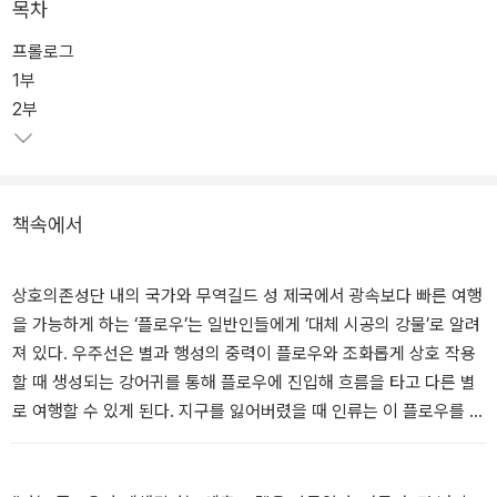
1부 『무너지는 제국』(2017, 한국어판 출간 2018, 개정판 출간 202
목차
3)이 행성과 행성을 연결하는 플로우를 통해 서로에게 필요한 자원을
프롤로그
교환하며 다수의 행성에 나뉘어 살게 된 미래에 플로우에 붕괴가 일
1부
어나며 겪게 되는 정치, 경제, 문화의 초반 몰락을 그렸다면, 2편 『타
2부
오르는 화염』(2018, 한국어판 출간 2019)은 멸망의 위기에 처한 가
운데 부와 권력을 유지하려는 지배계층과 천년 제국의 위상을 무너뜨
리면서까지 최대한 많은 인류를 살리려는 황제 그레이랜드의 정치적
싸움을 표현했다.
책속에서
시리즈 최종편인 『마지막 황제』(2020, 한국어판 출간 2021)는 그레
이랜드와 과학자 마르스, 유력한 귀족이자 황제의 편에 선 키바가 문
상호의존성단 내의 국가와 무역길드 성 제국에서 광속보다 빠른 여행
명의 종말이 촌각에 달린 상황에서 난관을 극복해가는 과정을 다루고
을 가능하게 하는 ‘플로우’는 일반인들에게 ‘대체 시공의 강물’로 알려
있다.
져 있다. 우주선은 별과 행성의 중력이 플로우와 조화롭게 상호 작용
할 때 생성되는 강어귀를 통해 플로우에 진입해 흐름을 타고 다른 별
시리즈 첫 편 『무너지는 제국』으로 존 스칼지는 2018년 로커스 상을
로 여행할 수 있게 된다. 지구를 잃어버렸을 때 인류는 이 플로우를 통
수상했으며 통산 다섯 번째 휴고 상 후보로 지명되었다. 2편 『타오르
한 무역을 발전시키고 상호의존성단 내 행성끼리 서로 생존에 필요한
는 화염』은 SF 전문 블로그 io9, 과학 학술지 파퓰러 메카닉스 및 커
자원을─행성 단독으로는 거의 어느 곳도 완벽하게 갖추지 못한 자원
커스 리뷰, 굿리즈 등에서 2019년 올해의 SF로 선정되어 그 인기를