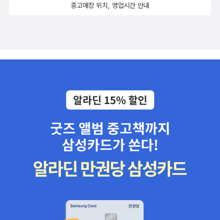
중고매장 위치, 영업시간 안내
무르지 않는다. 그래서 설정이 많은 SF임에도 불구하고, 진입 장벽이
국 맞이하게 되는 필연적인 결말을 냉정하게 제시한다.이런 이유로
높게 느껴지지 않는다. 이야기를 깊이 해석하기보다는 흐름에 몸을
〈상호의존성단 시리즈〉는 한 번 손에 들면, 좀처럼 빠져나올 수 없는
맡기고 읽기에 적당한 책이다.이 소설은 분명히 ‘시작’에 해당하는 이
흡인력을 지닌다.⠀ ⠀⠀@woojoos_story 모집 @gufic 도서 지원으
야기다. 제국은 아직 무너지지 않았고, 갈등은 본격적으로 폭발하기
로우주클럽_SF 방에서 함께 읽습니다.#무너지는제국 #우주클럽_SF
직전의 상태에 머물러 있다. 그렇기에 다음 이야기에 대한 여지를 충
서평단 #존스칼지 #구픽 #상호의존성단시리즈
분히 남긴다. 다음 권 <타오르는 화염>에서는 이 불안정한 구조가 어
떻게 흔들리고, 인물들이 어떤 선택을 하게 될지 기대하게 된다. 이미
시리즈 3권을 모두 가지고 있고, 끝까지 읽을 예정이라 이 제국의 균
열이 어떤 결말로 이어질지 차분히 따라가 볼 생각이다.