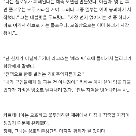
들─교류함으로써 생존할 수 있었다. _본문 중에서
“나는 플로우가 폐쇄된다는 예측 모델을 만들었다, 아들아. 몇 년 후
이었으며 3편 『마지막 황제』는 미국 최고 장르 컨벤션 중 하나인 드
면 플로우는 모두 사라질 거야. 그러나 그중 일부는 이미 붕괴하기 시
래곤콘에서 주관한 드래곤 어워드 SF 부문을 수상하였다.
작했다.” 그는 태블릿을 두드렸다. “가장 먼저 없어지는 것 중 하나가
바로 여기서 허브로 가는 플로우다. 모델상으로는 이미 붕괴가 시작
됐어.”
“완전히 없어질 때까지 얼마나 걸릴까요?” 브레나가 물었다.
“1년. 한데 입구부터 붕괴하고 있다. 최선의 시나리오는 한 달 뒤. 최
악은 일주일 뒤. 그 뒤에는 접근 불가능할 거야. 여기 엔드에 있는 우
“난 천재가 아닐까.” 키바 라고스는 ‘예스 써’ 호에 돌아가서 블리니카
주선은 여기 머물러야 한다. 영원히.” _본문 중에서
함장에게 말했다.
“전쟁으로 한몫 벌려는 기회주의자든가요.”
“내가 군인들에게 뭘 파는 건 아니잖아.” 키바는 아차 싶어 입을 다물
었다가 가벼운 냉소로 떨쳐내려 했다. “전투 지역을 벗어나려는 사람
들에게 서비스를 제공하고 있는 거라고. 사실 이건 인도주의적인 사
업이야.”
“두당 50만 마크로요.”
카르데니아는 모호하고 불투명하던 제위에서 마침내 집중할 지점이
“내 가슴에서 동정심이 철철 흘러넘친다고 한 적은 없어.”
생겼기 때문에 유쾌했다.
“손실이 소액으로 줄어드는 정도라 해도 상황을 감안할 때 우리에게
첫째, 그녀는 상호의존성단의 마지막 황제가 될 것이다.