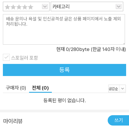
에트로 대성당, 판테온, 바티칸 박물관 등 유명한 로마의 핵심 명
카테고리
소들은 물론, 로마의 전경을 한눈에 볼 수 있는 포토 스폿, 괴테도
반한 로마 베스트 야경 스폿, 도시 전체가 박물관인 로마의 박물
관 이용법, 미식의 나라 이탈리아에서 즐기는 로마 음식의 모든
것, 빠뜨려서는 안 될 유명한 쇼핑 거리에 대한 생생한 정보들을
자세히 안내한다. 지역 편에서는 볼거리로 가득한 로마 중심부를
현재
0
/280byte (한글 140자 이내)
10개의 구역으로 나누어 구역별 해설과 추천 일정, 현지 교통편
스포일러 포함
과 볼거리, 먹거리들을 일목요연하게 소개했다. 로마 여행을 더욱
알차게 만들어 줄 여행자를 위한 맞춤형 코스 제안! 도시 전체가
등록
박물관인 로마! 볼 것 많은 로마에서 어떻게 일정을 짜야 할지 모
르겠다면? <로마 홀리데이>가 추천하는 일정을 따라가 보자. 로
구매자 (0)
전체 (0)
마 핵심 여행지를 2박 3일 동안 빠뜨리지 않고 둘러 볼 수 있도록
등록된 평이 없습니다.
한 짧은 일정과 좀 더 여유를 가지고 로마 구석구석을 둘러 볼 수
있는 5박 6일의 긴 일정까지 꼼꼼하고 알찬 추천 코스가 있다. 또
한 로마 근교 당일치기 여행 코스는 로마에서 보내는 특별한 선물
쓰기
마이리뷰
같은 하루를 선사한다. 알뜰한 로마 패스와 다양한 여행 정보&로