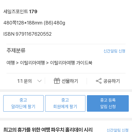
세일즈포인트
179
480쪽
128*188mm (B6)
480g
ISBN 9791167620552
주제분류
신간알림 신청
여행
>
이탈리아여행
>
이탈리아여행 가이드북
선물하기
공유하기
중고
중고
중고 등록
알라딘에 팔기
회원에게 팔기
알림 신청
최고의 휴가를 위한 여행 파우치 홀리데이 시리
신간알림 신청