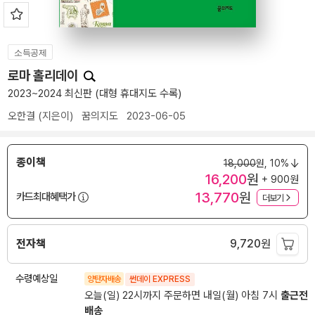
소득공제
로마 홀리데이
2023~2024 최신판 (대형 휴대지도 수록)
오한결
(지은이)
꿈의지도
2023-06-05
종이책
18,000
원,
10%
16,200
원
+ 900원
13,770
원
카드최대혜택가
더보기
전자책
9,720
원
수령예상일
양탄자배송
썬데이 EXPRESS
오늘(일) 22시까지 주문하면 내일(월) 아침 7시
출근전
배송