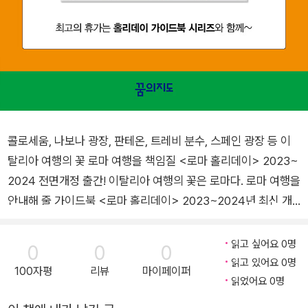
콜로세움, 나보나 광장, 판테온, 트레비 분수, 스페인 광장 등 이
탈리아 여행의 꽃 로마 여행을 책임질 <로마 홀리데이> 2023~
2024 전면개정 출간! 이탈리아 여행의 꽃은 로마다. 로마 여행을
안내해 줄 가이드북 <로마 홀리데이> 2023~2024년 최신 개
정판이 출간되었다. 콜로세움, 나보나 광장, 판테온, 트레비 분수,
스페인 광장 등 오랜 역사를 간직한 유적지와 현대의 문화가 어우
읽고 싶어요 0명
0
0
0
러진 로마의 핵심 여행지는 물론 스페셜한 로마 근교 지역까지 빠
읽고 있어요 0명
100자평
리뷰
마이페이퍼
짐없이 소개한다. 이탈리아 여행에 빼놓을 수 없는 미식과 쇼핑
읽었어요 0명
정보뿐만 아니라 최적의 동선을 고려한 추천 일정까지 제안해 누