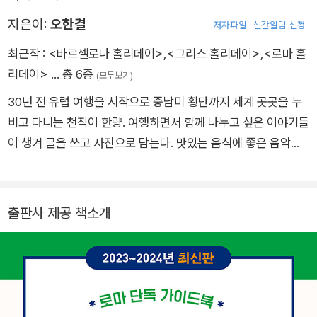
지은이:
오한결
저자파일
신간알림 신청
최근작 :
<바르셀로나 홀리데이>
,
<그리스 홀리데이>
,
<로마 홀
리데이>
… 총 6종
(모두보기)
30년 전 유럽 여행을 시작으로 중남미 횡단까지 세계 곳곳을 누
비고 다니는 천직이 한량. 여행하면서 함께 나누고 싶은 이야기들
이 생겨 글을 쓰고 사진으로 담는다. 맛있는 음식에 좋은 음악이
있는 곳이라면 어디든 떠날 준비가 되어 있다. 스페인의 플라멩코
부터 쿠바의 살사, 아르헨티나 탱고까지 춤추는 것을 즐긴다. 저
서로는 <그리스 홀리데이>, <로마 홀리데이>가 있다.
출판사 제공 책소개