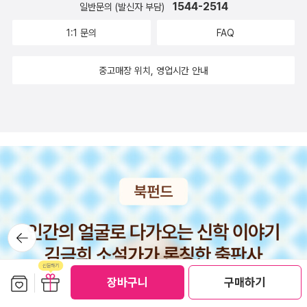
이지 못하는 이탈리아에는 다양한 레스토랑이 있다. <로마 홀리
1544-2514
일반문의 (발신자 부담)
데이>에는 격식을 차리고 식사할 수 있는 리스토란테부터 캐주
1:1 문의
FAQ
얼한 바까지 이탈리아 음식점 종류와 코스 요리 순서, 메뉴 설명
까지 자세히 담았다. 로마 레스토랑을 제대로 즐겨보는 것도 좋은
중고매장 위치, 영업시간 안내
여행의 기억으로 남을 것이다. 낯선 문화와 언어가 걱정이라면 그
것 또한 걱정하지 말자. 식당에서 사용할 수 있는 간단한 이탈리
아어와 팁 문화 등 로마 레스토랑을 마음 놓고 즐길 수 있는 정보
들이 기다리고 있다. 또 하나! 이탈리아 하면 파스타와 피자를 빼
놓을 수 없다. 본고장의 파스타와 피자 종류도 안내해 두었으니
취향에 맞게 로마의 맛을 즐기자. 디저트도 놓치지 말아야 한다.
영화 <로마의 휴일>에서 오드리 헵번이 스페인 광장에서 먹던
젤라토를 기억한다면 꼭 <로마 홀리데이>를 찾아보자. 젤라토
뒤로가
기
의 성지에서 즐기는 현지인과 여행자들에게 핫한 로마의 젤라테
리아와 로마에서 꼭 가 봐야 할 카페까지! 메인부터 디저트까지
보관함담기
선물하기
장바구니
구매하기
확실하게 책임진다. 콘도티 거리vs 코르소 거리, 아웃렛 카스텔
로마노까지~ 로마 쇼핑의 모든 것! 구찌, 프라다, 조르지오 아르