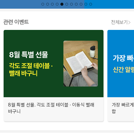
관련 이벤트
전체보기
8월 특별 선물. 각도 조절 테이블 · 이동식 빨래
가장 빠르게
바구니
합