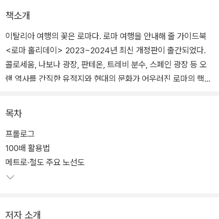
책소개
이탈리아 여행의 꽃은 로마다. 로마 여행을 안내해 줄 가이드북
<로마 홀리데이> 2023~2024년 최신 개정판이 출간되었다.
콜로세움, 나보나 광장, 판테온, 트레비 분수, 스페인 광장 등 오
랜 역사를 간직한 유적지와 현대의 문화가 어우러진 로마의 핵심
여행지는 물론 스페셜한 로마 근교 지역까지 빠짐없이 소개한다.
목차
이탈리아 여행에 빼놓을 수 없는 미식과 쇼핑 정보뿐만 아니라 최
프롤로그
적의 동선을 고려한 추천 일정까지 제안해 누구라도 쉽고 알차게
100배 활용법
여행할 수 있도록 했다. 알고 보면 더욱 흥미로울 로마 역사와 문
메트로·철도 주요 노선도
화에 대한 설명도 더했다. 볼 것 많은 로마 여행에 꼭 필요한 가이
드북이다.
저자 소개