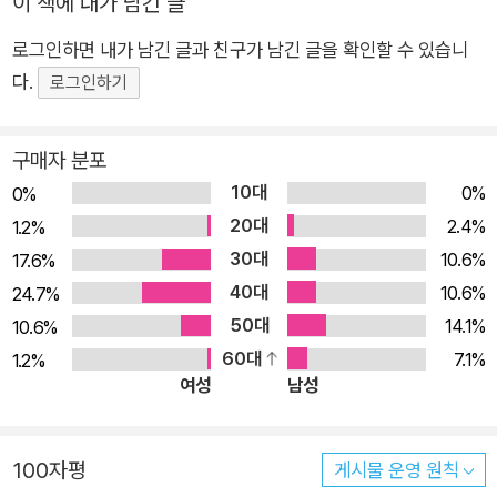
이 책에 내가 남긴 글
구라도 쉽고 알차게 여행할 수 있도록 했다. 알고 보면 더욱 흥미
로그인하면 내가 남긴 글과 친구가 남긴 글을 확인할 수 있습니
로울 로마 역사와 문화에 대한 설명도 더했다. 볼 것 많은 로마 여
다.
행에 꼭 필요한 가이드북이다. 낭만 가득한 로마 여행을 완성하는
로그인하기
필수 가이드북! 로마에서 보고, 먹고, 자고, 즐기고, 경험해야 할
모든 것! 여행자를 위한 맞춤형 코스 제안! 괴테가 사랑한 로마!
구매자 분포
오래된 역사와 수많은 이야기가 남아 있는 거대한 문명의 도시!
10대
0%
0%
과거의 찬란함과 현재의 낭만이 공존하는 로마 여행의 모든 것,
20대
2.4%
1.2%
<로마 홀리데이>! 유럽 여행의 끝은 이탈리아, 이탈리아 여행의
30대
10.6%
17.6%
꽃은 로마라고 한다. 오래된 역사와 문화, 다양한 신화와 수많은
40대
10.6%
24.7%
이야기가 남아 있는 거대한 문명의 도시 로마! 서양 문명이 일어
50대
14.1%
10.6%
난 곳인 만큼 봐야 할 곳도, 즐겨야 할 것도 무궁무진하다. 과거의
60대
7.1%
1.2%
찬란함과 현재의 낭만이 공존하는 로마로 안내할 가이드북, <로
여성
남성
마 홀리데이> 2023~2024 최신 개정판이 출간되었다. <로마
홀리데이> 스텝 부분에는 로마에서 보고, 먹고, 자고, 즐기고, 사
100자평
야 할 것에 대한 정보가 가득하다. 콜로세움, 나보나 광장, 산 피
게시물 운영 원칙