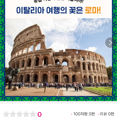
0
100자평 0편
리뷰 0편