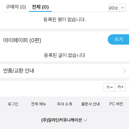
마 대중교통 완전 정복! 발길 닿는 곳이 모두 유적지이고, 눈길 닿
구매자 (0)
전체 (0)
는 곳이 모두 예술작품인 로마를 여행하려면 다양한 정보들이 필
등록된 평이 없습니다.
요하다. 로마 여행이 처음인 여행자를 위해 메트로와 트램, 가이
드 버스 투어까지 로마 대중교통 이용 방법을 정리했다. 또한 좀
더 특별하게 로마를 돌아볼 수 있도록 렌터카와 스쿠터로 로마 시
쓰기
마이페이퍼 (0편)
내와 근교까지 돌아보는 방법, 테베레강 유람선을 이용해 로마를
등록된 글이 없습니다
둘러보는 투어까지 소개했다. 물론 이 모든 것을 알뜰하게 즐길
수 있도록 대중교통을 무제한으로 이용하면서, 주요 유적지와 박
반품/교환 안내
물관의 무료입장 및 할인까지 받을 수 있는 로마 패스에 관한 꼭
필요한 정보들도 있으니 잘 챙겨 보자. 로마에서는 흔한 여러 박
물관과 골목 어디에서나 마주하는 로마 성당도 알고 보면 더 흥미
롭다. 박물관이나 성당, 건축물, 광장 등 유적지들의 자세한 설명
로그인
전체 메뉴
회사 소개
출판사 안내
PC 버전
도 더했으니 로마 여행에 깊이를 더해줄 것이다. 미식의 나라 이
탈리아! 파스타와 피자, 젤라토, 커피~, 메인부터 디저트까지 책
(주)알라딘커뮤니케이션
임지는 로마의 맛! 미식의 나라 이탈리아! 인스턴트 음식이 발붙