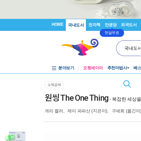
HOME
전자책
만권당
외국도서
국내도서
첫달무료
국내도
분야보기
오뒷세이아
추천마법사
베
소득공제
원씽 The One Thing
- 복잡한 세상
게리 켈러
,
제이 파파산
(지은이),
구세희
(옮긴이