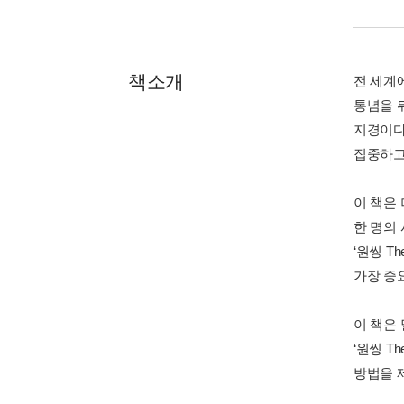
책소개
전 세계
통념을 
지경이다.
집중하고
이 책은
한 명의
‘원씽 T
가장 중
이 책은 
‘원씽 T
방법을 