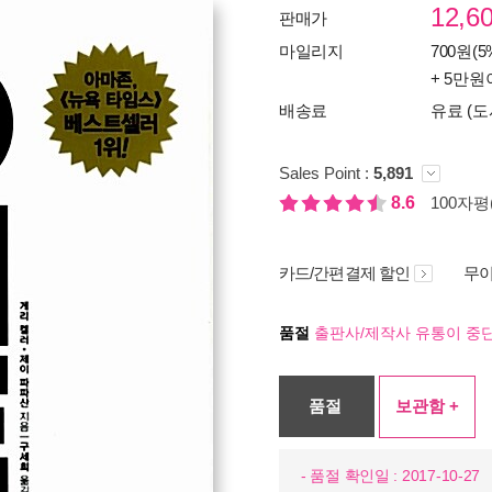
12,6
판매가
마일리지
700원(5
+ 5만원
배송료
유료 (도
Sales Point :
5,891
8.6
100자평(
카드/간편결제 할인
무이
품절
출판사/제작사 유통이 중단
품절
보관함 +
- 품절 확인일 : 2017-10-27