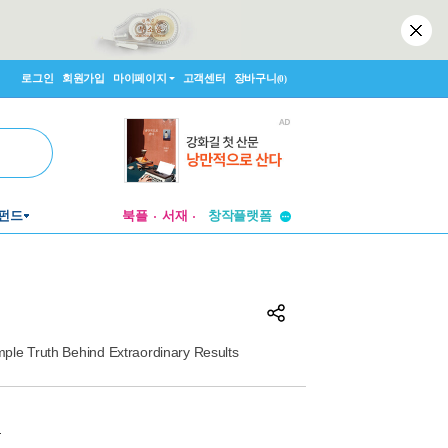
로그인
회원가입
마이페이지
고객센터
장바구니
(0)
투비컨티뉴드
펀드
북플
서재
창작플랫폼
투비컨티뉴드
ple Truth Behind Extraordinary Results
원