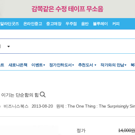
알라딘굿즈
온라인중고
중고매장
우주점
음반
블루레이
커피
서
스트
새로나온책
이벤트
정가인하도서
추천도서
작가와의 만남
북
을 이기는 단순함의 힘
)
비즈니스북스
2013-08-20
원제 : The One Thing : The Surprisingly Sim
정가
14,000