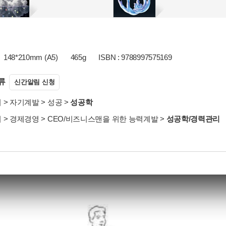
148*210mm (A5)
465g
ISBN : 9788997575169
류
신간알림 신청
서
>
자기계발
>
성공
>
성공학
서
>
경제경영
>
CEO/비즈니스맨을 위한 능력계발
>
성공학/경력관리