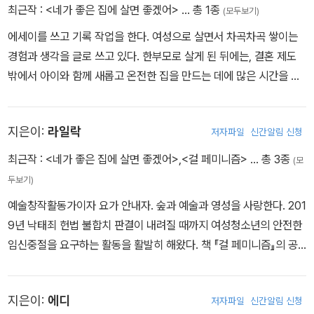
최근작 :
<네가 좋은 집에 살면 좋겠어>
… 총 1종
(모두보기)
에세이를 쓰고 기록 작업을 한다. 여성으로 살면서 차곡차곡 쌓이는
경험과 생각을 글로 쓰고 있다. 한부모로 살게 된 뒤에는, 결혼 제도
밖에서 아이와 함께 새롭고 온전한 집을 만드는 데에 많은 시간을 들
인다. 마을공동체가 활발하게 활동하는 곳에서 십여 년 동안 터전을
잡고 살았다. 서로 돌보는 관계와 만남을 이어가면서, 미래에도 외롭
지은이:
라일락
저자파일
신간알림 신청
지 않게 나이 들고 싶다.
최근작 :
<네가 좋은 집에 살면 좋겠어>
,
<걸 페미니즘>
… 총 3종
(모
두보기)
예술창작활동가이자 요가 안내자. 숲과 예술과 영성을 사랑한다. 201
9년 낙태죄 헌법 불합치 판결이 내려질 때까지 여성청소년의 안전한
임신중절을 요구하는 활동을 활발히 해왔다. 책 『걸 페미니즘』의 공
동 저자로 참여했다. instagram.com/lilac_livesart
지은이:
에디
저자파일
신간알림 신청