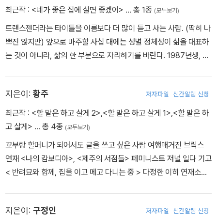
최근작 :
<네가 좋은 집에 살면 좋겠어>
… 총 1종
(모두보기)
트랜스젠더라는 타이틀을 이름보다 더 많이 듣고 사는 사람. (딱히 나
쁘진 않지만) 앞으로 마주할 사십 대에는 성별 정체성이 삶을 대표하
는 것이 아니라, 삶의 한 부분으로 자리하기를 바란다. 1987년생, E
NTJ, 애니어그램 7번이고, 앞으로 뭘 하며 살아갈지 어떻게 나이 들
어갈지 오늘도 생각하는 똑순이다. 요즘 주식 공부도 한다. 청소년 성
지은이:
황주
저자파일
신간알림 신청
소수자 위기지원센터 띵동의 활동가이자 여성주의 미디어 공동체 연
분홍치마가 제작한 유튜브 채널 ‘퀴서비스’에서 진행자로 활동했다.
최근작 :
<할 말은 하고 살게 2>
,
<할 말은 하고 살게 1>
,
<할 말은 하
고 살게>
… 총 4종
(모두보기)
꼬부랑 할머니가 되어서도 글을 쓰고 싶은 사람 여행매거진 브릭스
연재 <나의 캄보디아>, <제주의 서점들> 페미니스트 저널 일다 기고
< 반려묘와 함께, 집을 이고 메고 다니는 중 > 다정한 이히 연재소설
< 페트병의 유랑 > 메일 rashimi87@naver.com 인스타그램 @h
wangjoo_writer
지은이:
구정인
저자파일
신간알림 신청