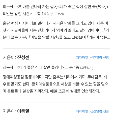
최근작 :
<엄마를 만나러 가는 길>
,
<네가 좋은 집에 살면 좋겠어>
,
<
비밀을 말할 시간>
… 총 14종
(모두보기)
출판 편집 디자이너로 일하다가 지금은 만화를 그리고 있다. 제주 바
닷가 시골마을에 사는 만화가이자 엄마의 딸이고 딸의 엄마이다. 『기
분이 없는 기분』 『비밀을 말할 시간』을 쓰고 그렸으며 『기분이 없는
기분』은 2022년《부천의 책》으로 뽑혔다.
지은이:
진성선
저자파일
신간알림 신청
최근작 :
<네가 좋은 집에 살면 좋겠어>
… 총 1종
(모두보기)
장애여성공감 활동가이다. 극단 춤추는허리에서 기획, 무대감독, 배
우를 맡기도 한다. 문화예술운동으로 세상을 바꿀 수 있는 힘을 믿으
며 동료들과 일상을 지켜간다. 매일 조금씩 실패를 연습해간다.
지은이:
이충열
저자파일
신간알림 신청