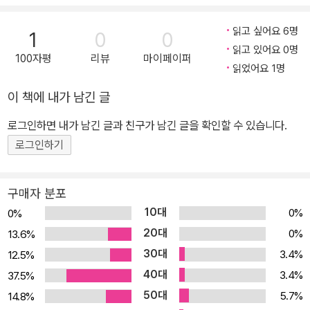
하는 이충열. 정신장애인자립생활주택에서 새로운 해석과 도전을 만
들어 가는 박목우. 세상의 집들이 환대의 공간이기를 바라며, 기후위
읽고 싶어요 6명
1
0
0
기 시대를 살아가는 농부 길날. 집에 대한 사회적 책임과 계약을 다시
읽고 있어요 0명
100자평
리뷰
마이페이퍼
묻는 홍혜은. 주거안전에 대한 기존의 담론에 의문을 던지며 퀴어화
읽었어요 1명
된 공간의 정책적 설계를 요구하는 임경지. 세상의 집들이 환대의 공
이 책에 내가 남긴 글
간이기를! 집보다 중요한 진짜 집 이야기 우리 사회는 오랫동안 ‘집’을
로그인하면 내가 남긴 글과 친구가 남긴 글을 확인할 수 있습니다.
삶과 관계를 담은 터전으로서 이해하기보다 '자산'으로써 주목하면서,
사람들에게 '내 집은 어떠한지, 나의 삶은 어떠한지’ 집과 삶을 연관
로그인하기
지어 돌아보고 생각할 기회마저 앗아버렸다. 코로나가 퍼진 2000년
이후에는 집에서 보내는 시간이 더 많아진 만큼, 집에서 살아가는 삶
구매자 분포
자체가 더 중요해졌다. 그 영향으로 시설이 좋은 집을 찾고 구하고 고
10대
0%
0%
치는 온갖 정보와 프로그램이 각종 매체에 올라왔고 뜨거운 관심을
20대
0%
13.6%
불러일으켰다. 그런데 그런 집을 구경하고 나면, 선망과 대리만족 사
30대
3.4%
12.5%
이 어딘가 씁쓸함이 남는 건 왜였을까? 물려받은 재산이 없이는 복권
40대
3.4%
37.5%
같은 행운을 얻거나, 도박 같은 투기를 해야 얻을 수 있는 집 이야기
50대
5.7%
14.8%
말고, 그저 삶을 살기 위해 애쓰는 보통의 우리들이 살아가는 집에 대