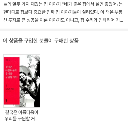
들의 열두 가지 재밌는 집 이야기 『네가 좋은 집에서 살면 좋겠어』는
한마디로 집보다 중요한 진짜 집 이야기들이 실려있다. 이 책은 부동
산 투자로 큰 성공을 이룬 이야기도 아니고, 집 수리와 인테리어 기술
에 능한 이들의 노하우를 공유하는 책도 아니다. 제 삶을 따뜻하고 꿋
꿋하게 살아가는 여성 열두 명이 밀도 있게 들려주는 주거생애사이
이 상품을 구입한 분들이 구매한 상품
자, 물려받은 자산 없이는 나다움을 지키면서 살아갈 곳을 찾기 어려
워 고개를 떨구는 독자들에게 조심스럽게 건네는 용기와 희망에 관한
이야기이다. 가정폭력 가해자의 집에서 탈출하고 퀴어 마을에 깃들어
새 가족을 이룬 시시선. 탈가정 청소년에게 보내는 사회의 차가운 편
견을 마주하면서도 억압받은 딸의 자리를 박차고 나와 주체적인 독립
을 이룬 라일락. 한부모 양육자로서, 새로운 집들과 느슨하면서도 안
전한 공동체를 가꾸어가는 낭미. 반려묘와 함께 유랑하며 성장하는
황주. 가지각색의 사람들이 공존하는 아름다움을 들려주는 트랜스젠
더 여성 에디. ‘보호’라는 이름으로 장애인을 대상화하는 사회에 오늘
결국은 아름다움이
도 저항하는 진성선. 집을 소유하는 것보다 충실한 삶을 선택하기로
우리를 구원할 거야
한 구정인. 집을 예술의 재료로 삼아 자본주의에 반하는 예술을 실현
1