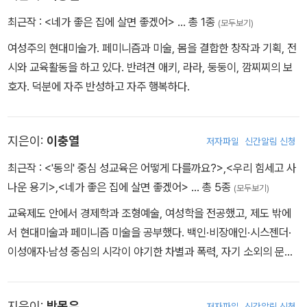
최근작 :
<네가 좋은 집에 살면 좋겠어>
… 총 1종
(모두보기)
여성주의 현대미술가. 페미니즘과 미술, 몸을 결합한 창작과 기획, 전
시와 교육활동을 하고 있다. 반려견 애키, 라라, 둥둥이, 깜찌찌의 보
호자. 덕분에 자주 반성하고 자주 행복하다.
지은이:
이충열
저자파일
신간알림 신청
최근작 :
<'동의' 중심 성교육은 어떻게 다를까요?>
,
<우리 힘세고 사
나운 용기>
,
<네가 좋은 집에 살면 좋겠어>
… 총 5종
(모두보기)
교육제도 안에서 경제학과 조형예술, 여성학을 전공했고, 제도 밖에
서 현대미술과 페미니즘 미술을 공부했다. 백인·비장애인·시스젠더·
이성애자·남성 중심의 시각이 야기한 차별과 폭력, 자기 소외의 문제
를 알리기 위해 미술창작, 전시기획, 글쓰기, 강의와 워크숍, 이미지에
대한 자문 등의 활동을 하고 있다. 현재 한국양성평등교육진흥원 위
지은이:
박목우
저자파일
신간알림 신청