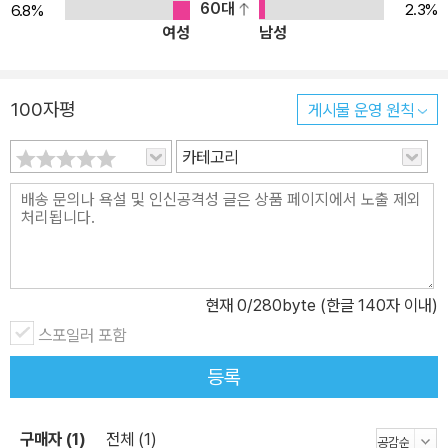
60대
2.3%
6.8%
한 이야기가 더 필요하지 않을까! 책을 기획한 조이여울 페미니스트
여성
남성
저널 <일다> 편집장은 열두 편의 글을 다 읽고 “집에 대한 새로운 시
선, 좋은 집이란 무엇인지, 어떤 집에서 살고 싶은지, 사람들이 만들어
가는 집의 의미와 도전은 무엇인지”를 다시금 깨닫게 되면서 “자연스
100자평
게시물 운영 원칙
럽게 스스로가 거쳐 간 집들이 떠올랐고, 집에 대한 생각과 상상력이
확장되는 경험을 했다”고 밝혔다. 그의 말처럼 이 책은 우리가 그동안
카테고리
집에 대해 중요한 것을 정작 놓치고 살아가고 있었음을, 그리고 우리
에게 필요한 안전과 희망이 어떠한 모습일지 하나의 등불로써 일깨워
줄 것이다. 부동산 공화국이라 불리는 대한민국에서, 많은 매체들은
집테크라 불리는 신조어를 써가며 투자를 부추기기에 바빴다. 그중에
서도 특히 여성에게는 가정관리사로서 집테크를 전담해야 하는 역할
현재
0
/280byte (한글 140자 이내)
로 밀어 넣거나 살림과 인테리어 정보와 기술을 갖춘 것을 여성 능력
스포일러 포함
으로 치부해 왔다. 그래서 어느새 ‘집’이라는 말은 누군가를 위축되게
등록
만들었고, 삶의 터전으로서 아름다움보다 스스로를 비루하게 만드는
도구에 더 많은 역할을 할당받았다. 내 친구의 집은 어디일까! 독립을
일구며 살아가는 여성들의 말랑말랑하고 따듯한 용기와 도전 그런데
구매자 (1)
전체 (1)