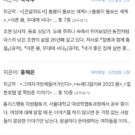
촉 폭력예방통합교육 전문강사, 경기도 성평등홍보물 자문위원으로
도 활동하고 있다. 지은 책으로는《화가들은 왜 비너스를 눕혔을까?》
최근작 :
<[큰글자도서] 돌봄이 돌보는 세계>
,
<돌봄이 돌보는 세계
와 공저인 《네가 좋은 집에 살면 좋겠어》, 《우리 힘세고 사나운 용기》
>
,
<아픈 몸, 무대에 서다>
… 총 7종
(모두보기)
가 있다. 앎을 실천하기 위해 노력하는 중이다.
조현 당사자. 동료 상담가. 오래 주머니 속에서 쥐어보았던 동전처럼
따스히 남은 조현의 삶을 26년째 살고 있다. 저서로 『질병과 함께 춤
을』(공저), 『아픈 몸, 무대에 서다』(공저), 『네가 좋은 집에 살면 좋겠
어』 등이 있다.
지은이:
홍혜은
저자파일
신간알림 신청
최근작 :
<그여자가방에들어가신다>
,
<뉴래디컬리뷰 2022.봄>
,
<힐
튼호텔 옆 쪽방촌 이야기>
… 총 10종
(모두보기)
홈리스행동 자원활동가. 서울대학교 여성학협동과정에서 공부 중이
다. 여성에 대해 말할 때 돈 이야기를 하지 않으면 돈 걱정 없는 사람
들의 깔끔한 이야기만 남는다. 말끝마다 돈타령하는 여자들을 이야기
의 주인공으로 만들고야 말겠다.