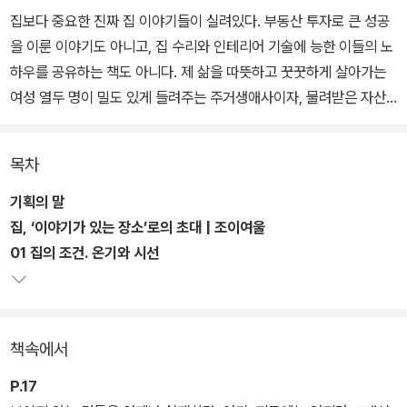
집보다 중요한 진짜 집 이야기들이 실려있다. 부동산 투자로 큰 성공
을 이룬 이야기도 아니고, 집 수리와 인테리어 기술에 능한 이들의 노
하우를 공유하는 책도 아니다. 제 삶을 따뜻하고 꿋꿋하게 살아가는
여성 열두 명이 밀도 있게 들려주는 주거생애사이자, 물려받은 자산
없이는 나다움을 지키면서 살아갈 곳을 찾기 어려워 고개를 떨구는
독자들에게 조심스럽게 건네는 용기와 희망에 관한 이야기이다.
목차
진짜 집에서 진짜 삶을 살아가는 이 책의 필자들이 들려주는 이야기
기획의 말
는 독자들에게 근본적인 삶의 공간으로서 ‘집’의 의미를 다시 묻는다.
집, ‘이야기가 있는 장소’로의 초대 | 조이여울
자신이 원하는 삶은 무엇인지 성찰하고 고민하며, 그에 맞는 집을 꾸
01 집의 조건. 온기와 시선
려가는 열두 명의 필자들은 모두 공통점이 있다. 탈가정 청소년, 한부
모 가족 여성 양육자, 퀴어 가족, 장애 여성, 프리랜서 예술가 등 우리
를 구성하는 여러 가지 정체성 중에 한두 가지 정체성을 갖고 있지만,
책속에서
그 정체성에만 갇히지 않고 마을과 이웃과 어울리고 조직하며 집과
삶을 통합해서 살아간다.
P.17