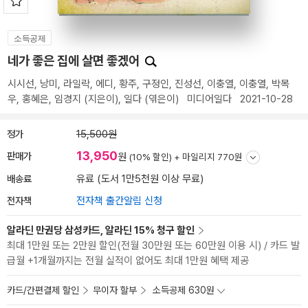
소득공제
네가 좋은 집에 살면 좋겠어
시시선
,
낭미
,
라일락
,
에디
,
황주
,
구정인
,
진성선
,
이충열
,
이충열
,
박목
우
,
홍혜은
,
임경지
(지은이),
일다
(엮은이)
미디어일다
2021-10-28
정가
15,500원
13,950
판매가
원
(10% 할인) +
마일리지 770원
배송료
유료 (도서 1만5천원 이상 무료)
전자책
전자책 출간알림 신청
알라딘 만권당 삼성카드, 알라딘 15% 청구 할인
최대 1만원 또는 2만원 할인(전월 30만원 또는 60만원 이용 시) / 카드 발
급월 +1개월까지는 전월 실적이 없어도 최대 1만원 혜택 제공
카드/간편결제 할인
무이자 할부
소득공제 630원