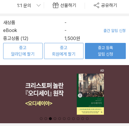
선물하기
공유하기
새상품
-
eBook
-
출간 알림 신청
중고상품 (12)
1,500원
중고
중고
중고 등록
알라딘에 팔기
회원에게 팔기
알림 신청