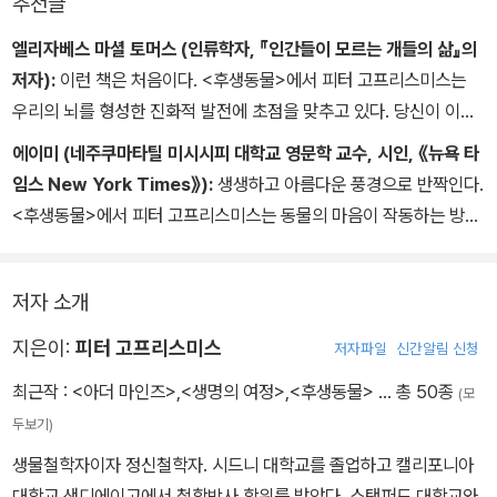
추천글
엘리자베스 마셜 토머스 (인류학자, 『인간들이 모르는 개들의 삶』의
저자):
이런 책은 처음이다. <후생동물>에서 피터 고프리스미스는
우리의 뇌를 형성한 진화적 발전에 초점을 맞추고 있다. 당신이 이러
한 발전에 대해 얼마나 많이 알고 있다고 생각하든, 이 책은 당신의 이
에이미 (네주쿠마타틸 미시시피 대학교 영문학 교수, 시인, 《뉴욕 타
해를 더 깊어지게 할 것이다. 고프리스미스는 직접 한 관찰과 경험을
임스 New York Times》):
생생하고 아름다운 풍경으로 반짝인다.
통해 과학자와 비과학자 모두에게 우리가 사는 세계를 더욱 선명히
<후생동물>에서 피터 고프리스미스는 동물의 마음이 작동하는 방식
보여 준다.
을 조명하기 위해 방대하고 광범위한 다이빙 지식 및 현장 경험과 함
께 해양 생물을 탐험한다.
저자 소개
지은이:
피터 고프리스미스
저자파일
신간알림 신청
최근작 :
<아더 마인즈>
,
<생명의 여정>
,
<후생동물>
… 총 50종
(모
두보기)
생물철학자이자 정신철학자. 시드니 대학교를 졸업하고 캘리포니아
대학교 샌디에이고에서 철학박사 학위를 받았다. 스탠퍼드 대학교와