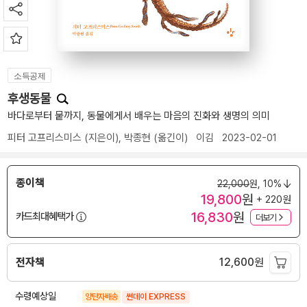
소득공제
후생동물
바다로부터 뭍까지, 동물에게서 배우는 마음의 진화와 생명의 의미
피터 고프리스미스
(지은이),
박종현
(옮긴이)
이김
2023-02-01
종이책
22,000
원,
10%
19,800
원
+ 220원
16,830
원
카드최대혜택가
더보기
전자책
12,600
원
수령예상일
양탄자배송
썬데이 EXPRESS