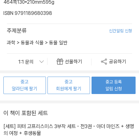
464쪽
130*210mm
595g
ISBN 9791189680398
주제분류
신간알림 신청
과학
>
동물과 식물
>
동물 일반
선물하기
공유하기
중고
중고
중고 등록
알라딘에 팔기
회원에게 팔기
알림 신청
이 책이 포함된 세트
[세트] 피터 고프리스미스 3부작 세트 - 전3권 - 아더 마인즈 + 생명
의 여정 + 후생동물