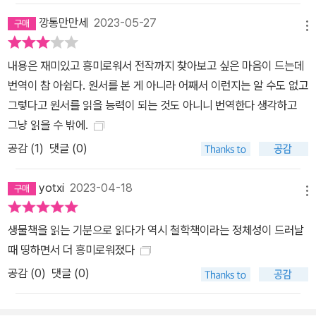
그들도 우리와 함께 진화의 시간을 겪어온 존재라는 것이다. 말하자
깡통만만세
2023-05-27
면 그들은 우리의 조상이 아닌 사촌들이다. 여기서 출발할 때 우리와
메뉴
함께 살아가는 모든 동물들, 그리고 우리에게 도움을 주는 실험동물
들과 가축들, 나아가 앞으로 우리가 마주칠 수 있는 인공지능 주체의
내용은 재미있고 흥미로워서 전작까지 찾아보고 싶은 마음이 드는데
안녕을 이야기할 수 있다. 동물은 “열등함lower”과 “우월함highe
번역이 참 아쉽다. 원서를 본 게 아니라 어째서 이런지는 알 수도 없고
r”의 척도로 나눌 수 없지만 그렇게 생각하는 선입관을 깨뜨리기는 쉽
그렇다고 원서를 읽을 능력이 되는 것도 아니니 번역한다 생각하고
지 않다. 계통수에서, 어떤 동물들이 더 일찍 등장했다는 의미에서
그냥 읽을 수 밖에.
“아래low에 있다”고 말할 수는 있다. 하지만 지금을 살고 있는 곤충
공감 (
1
)
댓글 (0)
들이 우리보다 열등한 것은 아니다. 살아 있는 모든 것은 나무의 맨 위
끄트머리에 있다. 따라서 진화학적 “척도” 혹은 “사다리”를 이야기하
yotxi
2023-04-18
메뉴
는 것은 의미 없는 짓이다. (책 속에서) <후생동물>은 과학적이고 철
학적인 깊이가 있으면서도, 독자들을 사로잡을 아름다운 글과 철저한
생물책을 읽는 기분으로 읽다가 역시 철학책이라는 정체성이 드러날
연구를 거친 책이기도 하다. 자연을 사랑하는 사람이든, 단순히 주변
때 띵하면서 더 흥미로워졌다
세계에 대해 호기심을 갖는 사람이든, 아니면 생물학을 공부하는 학
공감 (
0
)
댓글 (0)
생이든, 지구상 생명체의 다양성에 대한 독특하고 혁신적인 시각을
제공한다. 다세포 셍명의 정신을 찾아나서는 이 책의 놀라운 여행에