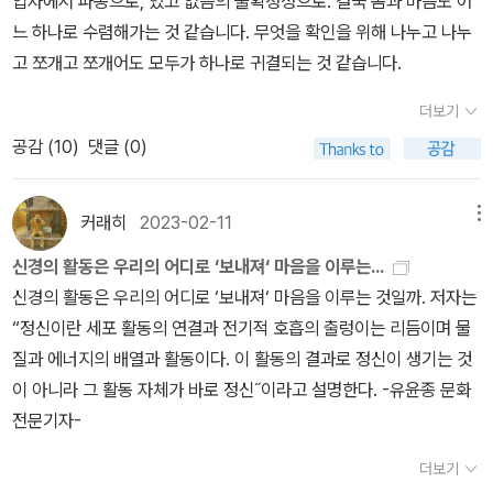
입자에서 파동으로, 있고 없음의 불확정성으로. 결국 몸과 마음도 어
습니다. 자기됨을 느끼는 것, 혹은 자신이 아님을 느끼는 감각은 어디
느 하나로 수렴해가는 것 같습니다. 무엇을 확인을 위해 나누고 나누
에서부터 시작되는 것인가? 주체성이란 무엇이며, 어떻게 나타나는
고 쪼개고 쪼개어도 모두가 하나로 귀결되는 것 같습니다.
가? 질문하며 살아있다고 느끼는 현전의 감각이란 신체를 소유하고
더보기
있다는 감각과 관련이 있다고 합니다. 마음이란 신체를 소유하고 있
다고 생각하며 신체의 지속을 위해 자신과 외부를 감각하는 것과 연
공감 (
10
)
댓글 (0)
관 있다는 것이죠. 신체, 주체인 동시에 행위자저자는 우리는 주체인
동시에 행위자라고 합니다. 주체의 기원은 동물 행위자성의 진화에서
커래히
2023-02-11
메뉴
비롯되었다고 하죠. 저자는 주체성과 행위성을 구분하며 감각과 동작
신경의 활동은 우리의 어디로 ‘보내져‘ 마음을 이루는...
의 밀접한 관계를 설명합니다. 그리고 감각의 존재 이유는 동작을 제
신경의 활동은 우리의 어디로 ‘보내져‘ 마음을 이루는 것일까. 저자는
어하는 데 있다고 하죠. 저자에 의하면 정신의 진화는 행위자성과 주
“정신이란 세포 활동의 연결과 전기적 호흡의 출렁이는 리듬이며 물
체성의 상호연결된 진화입니다. 새롭고 확장된 동작 행위들은 그에
질과 에너지의 배열과 활동이다. 이 활동의 결과로 정신이 생기는 것
어울리는 감각의 확장을 이끈다고 말하지요. 특히 위아래뿐 아니라
이 아니라 그 활동 자체가 바로 정신˝이라고 설명한다. -유윤종 문화
좌우 축을 가진 좌우대칭형 몸의 등장은 동작의 영역에서 하나의 혁
전문기자-
신이었다고 합니다. 좌우대칭형 몸은 어딘가로 가기 위해 준비되어있
는 것이었죠. 방향을 설정하고 끌어서 마찰력으로 표면을 기어서 가
더보기
기 위한 것이었습니다. 이때부터 본격화된 감각하는 부분과 행동하는