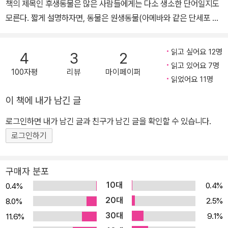
책의 제목인 후생동물은 많은 사람들에게는 다소 생소한 단어일지도
모른다. 짧게 설명하자면, 동물은 원생동물(아메바와 같은 단세포 생
물)과 후생동물로 구분할 수 있다. 인간의 몸은 다양한 조직과 장기를
형성하는 여러 개의 세포로 이루어져 있기 때문에 원론적으로는 후생
읽고 싶어요 12명
4
3
2
동물이라고 할 수 있지만, 많은 경우 물고기, 새, 양서류, 파충류, 포유
읽고 있어요 7명
100자평
리뷰
마이페이퍼
류 등 인간을 제외한 동물을 지칭하기 위해 이 단어를 사용한다. 전작
읽었어요 11명
<아더 마인즈>에서 문어를 통해 의식의 기원을 탐구한 저자 피터 고
이 책에 내가 남긴 글
프리스미스는 눈을 들어 정신이란 무엇이고, 그것이 어떻게 생겨났는
가라는 질문을 마주한다. 그는 이 질문에 답하기 위해 우리와 함께 살
로그인하면 내가 남긴 글과 친구가 남긴 글을 확인할 수 있습니다.
아가는 동물들, 곧 후생동물을 주목한다. 바다와 육지의 현장에서 만
로그인하기
난 동물들과 함께 동물의 역사, 생명의 작동 방식, 그리고 동물됨이라
는 철학적 논제를 탐구하며 논의를 확장시킨다. 몸과 마음의 수수께
구매자 분포
끼를 풀어가는 여정과 그 길에서 만난 동물들 저자는 정신과 같은 내
10대
0.4%
0.4%
면의 과정은 신체의 작용 그 자체라고 보고, 이 또한 신체와 함께 점진
20대
2.5%
8.0%
적으로 진화하였음을 확인한다. 하지만 정확하게 어디서부터 정신이
30대
9.1%
11.6%
나타났는지 알려면 얼마나 더 거슬러 올라가야 할까? 저자는 마음의