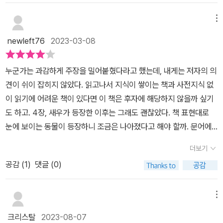
물부터 군집 생활을 통해 지능적인 활동을 하는 생물 등을 고찰하면
서 생명 활동을 위한 비교적 단순한 화학반응 등의 일환으로 우리가
메뉴
의식이라고 생각하는 것이 발생한 것으로 생각하고 다양한 생명 활동
newleft76
2023-03-08
을 고찰한다.생각보다 책이 어려워서 제대로 따라가고 있는 지 의심
스러울 때가 여러 번 있었는데, 마음의 발생이라는 최종 목적지와 각
누군가는 과감하게 주장을 밀어붙혔다라고 했는데, 내게는 저자의 의
각의 장에서 고찰하는 생명 현상과의 연결 고리에 대해 많은 이야기
견이 쉬이 잡히지 않았다. 읽고나서 지식이 쌓이는 책과 사전지식 없
가 있었다면 존 더 이해하기 쉬웠을 것 같다는 아쉬움이 있다. 내가 느
이 읽기에 어려운 책이 있다면 이 책은 후자에 해당하지 않을까 싶기
낀 바로는, 우리가 볼 때 비교적 단순한 화학반응이나 전기 또는 물질
도 하고. 4장, 새우가 등장한 이후는 그래도 괜찮았다. 책 표현대로
전달 현상일지라도 상당한 지능의 역할이 느껴질 정도의 결과물을 보
눈에 보이는 동물이 등장하니 조금은 나아졌다고 해야 할까. 문어에
여주는데, 각각의 세포의 기능을 연결하거나 동물들의 군집 생활 등
대한 전작이 있어서일까, 문어 이야기를 할 때에는 더 많은 애정이 느
을 통하는 방법이 있다. (우리 인체도 우리 의식이 지배하지 못하는
더보기
껴졌다. 문어의 수컷과 암컷을 구분하는 방법에 대해서도 배웠다!!! 물
부분에서 다양한 미생물들의 역할로 소화 활동이 이루어지거나, 세포
공감 (
1
)
댓글 (0)
론 내가 보는 문어는 어시장 고무다라이에 있는 녀석들이어서 그 방
DNA와 다른 미토콘드리아의 기능으로 생명 활동이 이루어진다. 즉,
법을 실제 사용할 수 있을지는 모르겠다. 턱이 생긴 것이 얼마나 놀라
우리 생명 활동도 다른 생물들과의 협업으로 유지되고 있고, 우리 의
운 일이었는지, 물속에서 뭍으로 나온다는 것이 인류에게(아니, 파충
메뉴
식은 이 기능들을 다 통제하기보다는 그 활동의 부산물일 뿐인 것처
류와 영장류 전체에게) 얼마나 위대한 한 걸음(?)이었는지 다시 확인
럼 느껴진다.의식 또는 자신에 대한 존재감의 근본은 기억이라고 생
크리스탈
2023-08-07