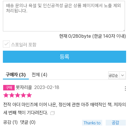
감각과 주체성을 진화시켰다. 새우, 게, 그리고 다른 갑각류들은 더듬
이와 부속지들을 갖고 있다. 그들은 다세포 수준에서 감지하고 동작
했고, 그 과정에서 자신과 다른 존재를 구별해야 할 필요성이 생겼다.
이것은 곧 새로운 자아의 출현이었다. 자아과 타아 사이를 가르는 이
러한 종류의 감각은 동물의 삶에서 중요한 특성이다. 이것은 세상에
현재
0
/280byte (한글 140자 이내)
새로운 존재 방식을 만들어 냈다. 이는 새로운 의미에서의 관점, 즉 시
스포일러 포함
각의 성립을 수반한다.(책 속에서) <아더 마인즈>의 주제였던 문어
등록
와의 관계는 이번 작품에서도 볼 수 있다. 저자는 이들을 보고 절지동
물보다 덜 통합되어 있음을 발견한다. 이들은 마치 몸 안에 여러 자아
가 있는 것처럼 행동한다. 몸과 마음에 대한 질문들은 척추동물을 만
구매자 (3)
전체 (4)
나면서 꼬리에 꼬리를 물고 늘어난다. 척추동물의 뇌 사이의 연결이
못자리골
2023-02-18
생각보다 약하다는 점. 뇌 활동에서 보이는 리드미컬한 전기적 패턴,
메뉴
뇌에서 발생되는 일종의 전기장. 이런 것들은 것들은 어떤 의미가 있
전작 아더 마인즈에 이어 나온, 정신에 관한 아주 매력적인 책. 저자의
을까? 우리와 긴 시간을 함께 해온 동물들을 어떻게 대해야 할까? 저
세 번째 책이 기다려진다.
자는 우리들에게 해면동물이나 산호와 같은 동물들이 단지 우리보다
공감 (
1
)
댓글 (0)
더 단순하다고 해서 더 원시적인 동물은 아니라고 반복해서 말한다.