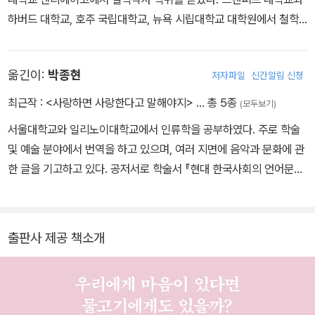
하버드 대학교, 호주 국립대학교, 뉴욕 시립대학교 대학원에서 철학
을 가르쳤고, 현재 시드니 대학교의 과학사-과학철학 교수로 재직 중
이다. 2022년 미국철학학회(American Philosophical Society)
옮긴이:
박종현
저자파일
신간알림 신청
의 정회원으로 선출되었다. 숙련된 스쿠버 다이버이며 자연의 관찰자
이기도 한 피터 고프리스미스는 직접 생물을 관찰하며 철학적 탐구를
최근작 :
<사랑하면 사랑한다고 말해야지>
… 총 5종
(모두보기)
수행한다. 그 탐구의 결과물은 『아더 마인즈』, 『후생동물』, 『생명의
서울대학교와 일리노이대학교에서 인류학을 공부하였다. 주로 학술
여정』으로 이어지는 ‘의식 탐구 3부작’이다. 문어라는 개별 생명체에
및 예술 분야에서 번역을 하고 있으며, 여러 지면에 음악과 문화에 관
서 시작해 동물계 전반으로, 그리고 생태계 전체로 시야를 확장해 가
한 글을 기고하고 있다. 공저서로 학술서 『현대 한국사회의 언어문
며 의식과 생명의 본질을 탐구한다. 현장 연구와 철학적 성찰, 그리고
화』, 에세이집 『사랑하면 사랑한다고 말해야지』 등이 있다. 『생각의
대중적 글쓰기를 결합한 그의 작업은 비인간 동물의 주관적 경험에
여름』, 『다시 숲 속으로』,『손』 등의 음반과 『봄날의 가사집 - 생각의
대한 이해를 넓히고 동물 윤리에 대한 새로운 논의를 촉발하며 학계
여름』을 발표한 음악가로도 활동 중이다.
와 대중 모두에게 큰 영향력을 미치고 있다. 『아더 마인즈』는 2017년
출판사 제공 책소개
왕립학회 과학도서상 최종 후보에 오른 바 있으며 20개국 이상의 언
어로 번역 출간되었고, 최신작 『생명의 여정』은 워싱턴 포스트가 선
정한 2024년 최고의 논픽션 50권 중 하나로 선정되었다. 그 외에도
2010년 뛰어난 과학철학 저서에 수여하는 라카토스 상을 수상한 Da