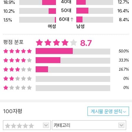
40대
시작을 탐구하기 위해 아주 단순한 동물, 어쩌면 동물조차 아닌 단세
12.7%
18.9%
포 생물에서 시작한다. 그들은 시각이나 후각, 청각은 없지만 화학적
50대
16.4%
10.2%
반응을 하며, 화학적 반응에 기반한 의사 결정을 한다. 이러한 세포의
60대
8.4%
1.5%
여성
남성
반응과 동작이 우리가 아는 ‘정신’이 되는 때는 어디인지, 정신은 신체
의 어느 부분에 존재하는지, 우리들 생명체들은 얼마나 많은 마음을
8.7
평점 분포
가질 수 있는지를 탐구하기 시작한다. 저자는 여러 동물에 대한 학술
적 탐구를 하면서도, 다이빙을 하며 직접 그 동물들을 만난다. 저자가
50.0%
가장 먼저 만나는 동물은 바닷속의 해면동물이다. 얼핏 나뭇가지나
33.3%
돌처럼 보이는 이들은 다세포 생물이며 분명한 동물이다. 그들은 무
16.7%
엇보다 세포 사이의 의사소통 방법 중 하나인 활동 전위를 지니고 있
0%
어서 하나의 전체로서 활동할 수 있다. 하지만 보편적인 인식속의 동
0%
물이라고 하기에는 그들이 할 수 있는 것이라곤 몸을 통해 물을 뿜어
내는 것 뿐이다. 근육에 기반한 동작은 이러한 동물의 상황을 바꾸어
놓았다. 저자가 다음으로 만난 산호, 말미잘, 해파리는 동작을 할 수
100자평
게시물 운영 원칙
있는 존재들이다. 근육에 의한 움직임은 그들에게 주체가 되게 했고,
카테고리
일종의 주체성을 갖게 하였다. 그 다음으로 만난 절지동물은 다양한