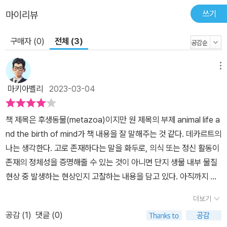
독자들이 함께하길 바란다.
쓰기
마이리뷰
구매자 (0)
전체 (3)
메뉴
마키아벨리
2023-03-04
책 제목은 후생동물(metazoa)이지만 원 제목의 부제 animal life a
nd the birth of mind가 책 내용을 잘 말해주는 것 같다. 데카르트의
나는 생각한다. 고로 존재하다는 말을 화두로, 의식 또는 정신 활동이
존재의 정체성을 증명해줄 수 있는 것이 아니면 단지 생물 내부 물질
현상 중 발생하는 현상인지 고찰하는 내용을 담고 있다. 아직까지 생
물학계에서 분명한 결론을 내지 않았지만, 최근 인공지능 분야의 눈
더보기
부신 발전으로 지능 또는 의식이란 것이 물질 활동의 일환으로 보는
공감 (
1
)
댓글 (0)
견해가 점차 강해지고 있는 것 같다. 이 책은 비교적 간단한 형태의 생