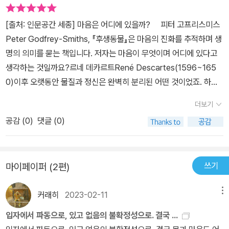
하게 된다. 평판관리, 레퍼런스 체크일이 힘든게 아니라 사람이 힘든
각되며, 이러한 기억은 생존을 위해 자신의 경험을 저장하는 것이라
거라는 얘기는 집단생활을 하는 닝겐들에게나 해당하는 얘기인줄 알
생각되는데, 이 책의 마지막에 이와 관련하여 꿈의 기능에 대하여 흥
[출처: 인문공간 세종] 마음은 어디에 있을까? 피터 고프리스미스
았는데 그게 아닌 모양이다. 위안이라 해야할지 벗어날 수 없는 형벌
미로운 이야기가 담겨있다. 꿈의 자신이 가진 기억 중 쓸모없는 것을
Peter Godfrey-Smiths, 『후생동물』은 마음의 진화를 추적하며 생
이라 해야 할지 허허허.
버리는 역할을 한다는 견해도 있고, 통합하고 정리하는 기능을 한다
명의 의미를 묻는 책입니다. 저자는 마음이 무엇이며 어디에 있다고
고 보기도 하는 듯하다. 이러한 통합하는 과정 속에서 자신의 존재에
생각하는 것일까요?르네 데카르트René Descartes(1596~165
한 의식이 발생하는 것이 아닌가 하는 생각도 든다. 무척 흥미로운 주
0)이후 오랫동안 물질과 정신은 완벽히 분리된 어떤 것이었죠. 하지
제이나, 생물학만으로는 해결하기 어려운 것 같고, 인공지능 분야나
만 이 책의 저자 피터 고프리스미스 Peter Godfrey-Smiths는 ‘생
더보기
심리학 분야와 함께 연구해야 할 분야인 것 같다.
물학적 물질주의’에 바탕을 두고 정신적인 것과 물질적인 것의 관계
공감 (
0
)
댓글 (0)
에 일원론적 접근을 시도합니다. 모든 생명은 살아남기 위해 무언가
를 합니다. 동작을 조절하고, 주변의 것들에 영향을 미치며 생명유지
를 위한 행위를 하지요. 어떤 것을 자기 신체에 통과시키거나 막아서
쓰기
마이페이퍼 (2편)
기 위해 사고를 하고, 그 사고의 경험이 반향을 일으켜 신체의 형태를
구성합니다. 예를 들면 문어는 마주하는 모든 것에 자기 몸의 복잡성
커래히
2023-02-11
메뉴
을 기울이며 눈 깜짝할 사이에 자기 신체의 ‘빠른 전환’을 하며 환경에
맞게 자기 신체 표면을 바꿀 수 있지요. 저자는 마음의 진화를 밝히기
입자에서 파동으로, 있고 없음의 불확정성으로. 결국 ...
위해 ‘느낌의 현전現前, presence’이라는 감각이 무엇인지부터 묻