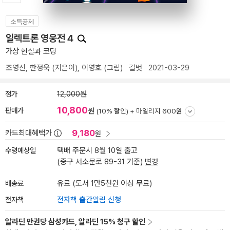
소득공제
일렉트론 영웅전 4
가상 현실과 코딩
조영선
,
한정욱
(지은이),
이영호
(그림)
길벗
2021-03-29
정가
12,000원
10,800
판매가
원
(10% 할인) +
마일리지 600원
9,180
카드최대혜택가
원
수령예상일
택배 주문시 8월 10일 출고
(중구 서소문로 89-31 기준)
변경
배송료
유료 (도서 1만5천원 이상 무료)
전자책
전자책 출간알림 신청
알라딘 만권당 삼성카드, 알라딘 15% 청구 할인