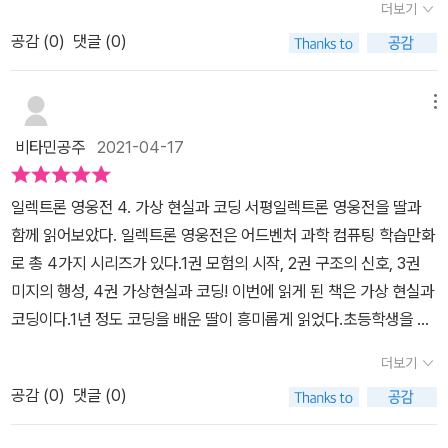
#교재협찬 으로 아이가 즐겁게 직접 읽어보고, 느낀점 공유합니다.​
이 책이 단순히 과학 지식, 코딩 지식을 전달해서만 좋은것 같진 않아
더보기
끼는 것 같아요.더려운 코딩 상식을 쉽게 이해할 수 있도록 핵심정리
구요. 물론 세세한 내용은 기억해내기 어렵겠지만 코딩을 처음 접하
rry up!
요.제가 가장 흥미롭게 생각했던 부분은 사실 따로 있었습니다.여기
도 잘 되어있고과학의 상식을 키워나갈 수 있을 것 같아요.조금 아쉬
공감 (
0
)
댓글 (0)
는 아이들에게 호기심을 자극해 주는 것 같아요.
등장하는 친구들의 마음(?)이 예뻤어요. ^^ 도울수 있는데 돕지 않는
운 점이 있다면 직접 만들어보지 못했다는 게 조금 아쉽답니다.1권부
것은 잘못된 거라고 생각해!그럼 내가 레드 몫까지 열심히 할게. 레드
터 3권까지 봐야겠더라구요.이 도서는 해당 출판사로부터 무상 지급
메뉴
는 게임을 계속해!나만 특별대우 받는 건 싫어이 게임으로 무엇을 얻
받아 작성된 글입니다.
을 수 있을지 확실하지도 않고..그래, 대신 최대한 빨리 성공하도록 노
비타민공주
2021-04-17
력할게! 지금 우리 아이들이 배워야 할 덕목들 중 가장 최우선 되어야
하는것은 상대방을 배려하고, 예의바르게 말 할 수 있는것들이라고
일렉트론 영웅전 4. 가상 현실과 코딩 서평일렉트론 영웅전을 딸과
생각하거든요. 이 책의 독자가 초등 저학년 부터 고학년까지라고 본
함께 읽어보았다. 일렉트론 영웅전은 어드벤처 과학 컴퓨팅 학습만화
다면 이런 하나하나의 대화가 굉장히 세심하게 쓰여졌음을 알았습니
로 총 4가지 시리즈가 있다.1권 모험의 시작, 2권 구조의 신호, 3권
다.#재미와흥미 #전자과학기초전자부품에 대해 배울 수 있는 책이랍
미지의 행성, 4권 가상현실과 코딩! 이번에 읽게 된 책은 가상 현실과
니다.어렵고 딱딱한 내용을 만화를 통해 배우다 보니 많이 부드럽고,
코딩이다.1년 정도 코딩을 배운 딸이 흥미롭게 읽었다.초등학생을 위
쉬워지는 느낌이 들지요!#오감만족 #과학실험만화책을 읽는것만으
한 코딩 & 메이킹 학습만화로 흥미로운 만화로 되어 있고, 코딩과 메
더보기
로 끝나지 않고, 직접 코딩하고 마이크로비트를 활용해서 실험 해볼
이킹에 관한 상세한 가이드라인, 기초 상식에 관해 읽을 거리가 많다.
수 있어서 좋아요. 뭐든 직접 체험하는것 만큼 좋은건 없으니까요!#
공감 (
0
)
댓글 (0)
초등학교 5학년부터 코딩학습이 정규 교과에 포함되어 있어, 학생들
코딩 #코딩교육 #초딩코딩교육책그리고 끝이 아니라 지진계의 코딩
에게 도움이 되는 학습만화이다. 학생들이 재미있게 코딩과 전자과학