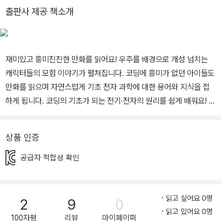
니다.
출판사 제공 책소개
재미있고 흥미진진한 만화를 읽어요! 우주를 배경으로 개성 넘치는
캐릭터들의 모험 이야기가 펼쳐집니다. 코딩에 흥미가 없던 아이들도
만화를 읽으며 자연스럽게 기초 전자 과학에 대한 용어와 지식을 접
하게 됩니다. 코딩의 기초가 되는 전기·전자의 원리를 쉽게 배워요! 코
딩은 4차산업혁명 시대를 살아가는 우리 아이들이 꼭 배워야 하는 과
목입니다. 그리고 코딩은 기초 전자 과학을 기반으로 합니다. 이 책은
상품 인증
단순히 만화를 읽는 것이 아니라, 전기·전자 등 과학적 원리와 코딩에
대한 기초 지식을 다질 수 있도록 도와줍니다. 4권에서는 특별히 블
공급자 적합성 확인
록 코딩 언어인 ’스크래치‘와 초소형 컴퓨터인 ’마이크로비트‘를 활용
해서 코딩과 전기의 원리를 체험할 수 있도록 안내합니다. 실험 키트
를 활용하여 내 손으로 직접 체험해 봐요! 마이크로비트를 활용하여
읽고 싶어요 0명
2
9
0
지진을 기록하는 지진계, 쓱쓱 움직이는 로봇 팔, 미사일을 발사해서
읽고 있어요 0명
100자평
리뷰
마이페이퍼