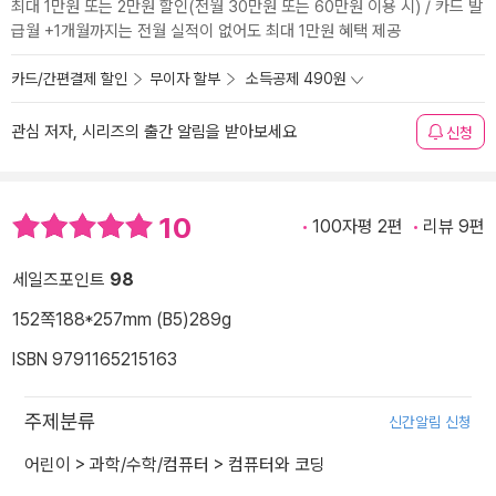
최대 1만원 또는 2만원 할인(전월 30만원 또는 60만원 이용 시) / 카드 발
급월 +1개월까지는 전월 실적이 없어도 최대 1만원 혜택 제공
카드/간편결제 할인
무이자 할부
소득공제 490원
관심 저자, 시리즈의 출간 알림을 받아보세요
신청
10
100자평 2편
리뷰 9편
세일즈포인트
98
152쪽
188*257mm (B5)
289g
ISBN 9791165215163
주제분류
신간알림 신청
어린이
>
과학/수학/컴퓨터
>
컴퓨터와 코딩