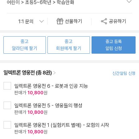
어린이
>
초등5~6학년
>
학습만화
선물하기
공유하기
중고
중고
중고 등록
알라딘에 팔기
회원에게 팔기
알림 신청
일렉트론 영웅전 (총 8권)
신간알림 신청
일렉트론 영웅전 6 - 로봇과 인공 지능
판매가
10,800
원
일렉트론 영웅전 5 - 영웅들의 행성
판매가
10,800
원
일렉트론 영웅전 1 (실험키트 별매) - 모험의 시작
판매가
10,800
원