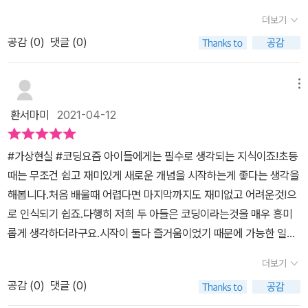
태양전지와 전기자동차의 핵심기술인 배터리등에 대해서 알아보는
겨져 있다는 사실을 알게 되면 새삼스럽게 세상이 다르게 보이게 됩
더보기
시간이었어요.그럼 4권은? 가상현실과 스크레치 코딩에 대해서 알아
니다. ​ 단순해보이는 선풍기를 보더라도 전원이 들어왔다는 ON이라
공감 (
0
)
댓글 (0)
보는 시간입니다.코딩과 전자기기는 떼려야 뗄 수 없는 관계이므로전
는 전기적인 신호를 모터에 보내주어 그 모터가 회전하면서 선풍기의
기가 어떤 방식으로 흐르고 어떻게 제어되는지 알면 한층 더 쉽게 이
날개가 움직이게 되고, 전기적 신호의 변화에 따라 속도까지 조절이
해할 수 있고 생각의 폭도 넓어져요.그런데 전기, 코딩 모두 어렵기 때
메뉴
되어지니 신기하지요. ​ ​ ​ ​ 이렇게 주변을 둘러보니 이제는 코딩을 떼어
문에 초등학교 아이들이 배우기 어려운 면이 있어요.아이들이 만화와
놓고는 생활이 어려워졌다는 생각을 문득 하게 됩니다. 이래서 일찍
환서마미
2021-04-12
실험키트로 재미있게 접근 할 수 있어서 좋은거 같아요.#일렉트론영
부터 학교에서 소프트웨어 교육을 해야하는 필요가 있는가봅니다. 하
웅전 은 초등, 중등 #교과연계 도서입니다.버글러 종족에게 공격당해
지만 교육적인 목표는 전국민의 엔지니어化가 아니라 아이들에게 교
#가상현실 #코딩요즘 아이들에게는 필수로 생각되는 지식이죠!초등
폐허가 되어버린 코딩행성그곳에서 살아남은 친구들이 긍정아이콘
육적인 효과로서 미래지향적 인재 육성일 것이겠습니다. ​ ​ ​ ​ 갑작스럽
때는 무조건 쉽고 재미있게 새로운 개념을 시작하는게 좋다는 생각을
부품종족을 만나면서 희망을 되찾게 되죠.친구들은 힘을 모아 코딩행
게 큰 지진을 겪게되는 주인공 일행들, 그런데 이제는 끝났다고 여겨
해봅니다.처음 배울때 어렵다면 마지막까지도 재미없고 어려운것!으
성 탈출에 성공하고 다른 행성에서 버글러 종족에게 맞서는 친구들을
지는 지진이 아직도 남아있다면서 말을 하는 기계가 있습니다. 그것
로 인식되기 쉽죠.다행히 저희 두 아들은 코딩이라는것을 매우 흥미
만나서 또 다른 모험을 떠나요.어렵고 힘든일을 겪으면서 숨겨진 능
은 바로 '마이크로비트' 땅의 흔들림을 감지하여 표시하고 있지요. ​ ​ ​ ​
롭게 생각하더라구요.시작이 둘다 즐거움이었기 때문에 가능한 일인
력도 알게되는 주인공들 입니다.#일렉트론영웅전 의 주인공들은 인
다들 거의 느끼지 못하는 미세한 여진을 느끼는 마이크로비트, 그렇
것 같아요. 본격적으로 배울때까지 이 흥미와 즐거움을 이어갔으면
간도 있지만 건전지, 커넥터, 모터, 마이크로비트, 스위치 같은 전자
더보기
다면 이 마이크로비트의 원리는 무엇일까요? 그리고 이 마이크로비
하는 바람입니다.학습만화를 좋아하는 아들들이 이번에 읽은 책은 길
부품 친구들이에요.책을 읽기만해도 전자부품들의 기능들을 알 수 있
트와 코딩은 서로 어떠한 전기적인 원리로 이루어질까요? ​ ​ ​ ​ '일렉트
공감 (
0
)
댓글 (0)
벗 출판사의 [일렉트론 영웅전 4번째 가상현실과 코딩] 입니다.우선
어서 기초상식을 쌓을 수 있겠더라구요.평화롭던 코딩행성은 버글로
론 영웅전'은 지진이라는 과학의 지식을 코딩과 전기의 원리와 연계