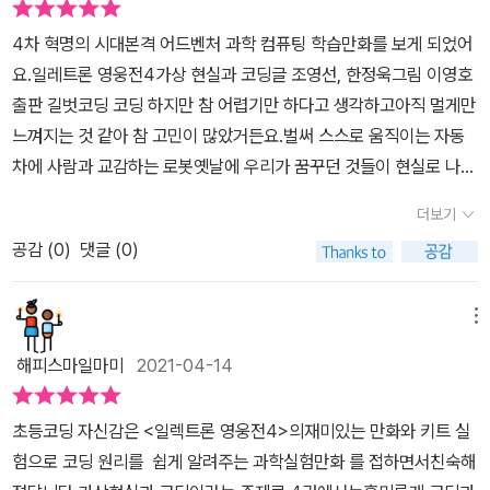
만큼 효과적인 책이 없을거란 생각이 들었습니다.등장인물들을 살펴
도 있다.아무튼 지진의 위험에서 벗어난 레드 일행과 저항군들.이제
보면서 LED, 건전지, 커넥터 라는 용어도 함께 엿볼수 있어요.5,6학
4차 혁명의 시대본격 어드벤처 과학 컴퓨팅 학습만화를 보게 되었어
는 살기 좋은 장소를 찾기 위해 함께 탐험을 나섰다.알고리온 왕국의
년 실과&과학 과정을 마치면 알 수 있는 전자부품인데 이렇게 먼저
요.일레트론 영웅전4가상 현실과 코딩글 조영선, 한정욱그림 이영호
왕실 문자를 우연히 발견한 후 좀 더 자세한 조사를 위해선큰 바위를
알아보는것도 좋은것 같습니다.이야기의 시작은 지진을 감지하는 마
출판 길벗코딩 코딩 하지만 참 어렵기만 하다고 생각하고아직 멀게만
움직일만한 큰 팔을 만들어야 하는데 그건 부품 종족들이 있으니 문
이크로비트로 시작합니다.마이트가 아무도 감지하지 못한 흔들림을
느껴지는 것 같아 참 고민이 많았거든요.벌써 스스로 움직이는 자동
제 없었다.로봇 팔 만들기는 마이크로비트와 서보 모터가 있으면 가
느끼기 시작하면서 지진계, 그리고 나아가 지진에 관련 지식을 전달
차에 사람과 교감하는 로봇옛날에 우리가 꿈꾸던 것들이 현실로 나타
능하니까.물론 이때도 꼭 필요한 것은 로봇 팔이 작동하도록 명령을
해 주네요!이런 이야기 중간 중간에 블록코딩으로 지진계를 만들수
나는 시대가 되어버렸네요.그래서 이 책이 더욱 궁금했었는데코딩은
입력하는 코딩이다.이렇게 코딩은 전자기기와 떼려야 뗄 수 없는 관
더보기
있는 상황이 제시되고 있으니 아들들은 이 키트 활용이 얼마나 하고
과연 무엇일까요?코딩은 전자기기와 떼려야 뗄 수 없는 관계라고 해
계라는 걸 일렉트론 영웅전 을 읽으면자연스럽게 알 수 있겠다.좋아
싶었을까요?!우선 간단한 코딩으로 아이들 스스로 해보고~몇장 넘기
공감 (
0
)
댓글 (0)
요.전기가 어떤 방식으로 흐르고어떻게 제어가 되는지 알면 한층 쉽
하는 학습만화이니 책장은 술술 잘 넘어가면서도 중요한 핵심은 어렵
면 바로 자세한 코딩 내용과 기울기 센서(자이로센서)라는것에 대한
게 이해할 수가 있다니 더욱 기대가 되더라구요.다행히이 도서는 초
지 않게 이해가 되니아이들이 푹 빠질만도 하네.우리 생활을 편리하
설명도 덧붙여져 있습니다.그냥 눈으로 읽고 마는것이 아니라 직접
등 과학 교과연계로 그 동안에 궁금했던 이야기들을 쉽게 풀어볼 수
메뉴
게 해 주는 로봇 외에도 미래에는 더 다양한 로봇이 등장하겠지.과거
손으로 조작해서 코딩하고 실험 해보면 이보다 더 귀한 배움이 어디
있는 계기가 될 것 같아요. 만화를 읽기만 해도 코딩의 원리가 쏙쏙4
에 우리가 상상만 했던 일들이 현실이 되는 그런 시대가 점점 가까워
해피스마일마미
2021-04-14
있을까 하네요.필요한 코딩 블록을 아주 친절히 설명해주고 있습니
권에서는 초소형 컴퓨터인 마이크로비트와 블록 코딩 언어인 스크래
지고 있다는 이야기겠다.드디어 발견한 보물상자.그 안에 든 고글과
다.코딩도 배우고, 전자부품도 배우고~ 흥미로움이 UP!UP!이렇게
치를 활용해서지진계, 로봇 팔, 슈팅게임 등을 만들며 코딩과 한 걸음
장갑으로 가상 현실을 경험하게 된 이들은 과연 숨어있는 비밀을 찾
초등코딩 자신감은 <일렉트론 영웅전4>의재미있는 만화와 키트 실
지진계만들기까지만 보여줘도 만족스러운데,여기서 한 발 더 나아가
더 가까워질 수 있도록 안내한 책이라고 하니등장인물들과 어떤 흥미
을 수 있을까.스크래치 3.0 프로그램을 이용해 코딩을 직접 실행 해
험으로 코딩 원리를 쉽게 알려주는 과학실험만화 를 접하면서친숙해
지요!바로 지진을 기록하는 지진계와 지진은 왜 생길까요? 라는 질문
진진한 이야기들이 펼쳐질지 .... 괴물들의 공격이 사라진 행성을 둘
볼 수 있는 팁을 알려주었다.다양한 기능을 활용해 움직임이 가능한