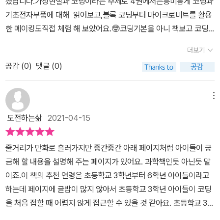
졌답니다.​가상현실과 코딩이라는 주제로 4권에서는흥미롭게 코딩과
과 함께 설명을 해주고 있습니다.지진계 과학시간에 배우면서 P파 S
러 보다 보물 상자를 발견한 레드 일행상자 안에 있는 VR 고글과 장
디지털 게임도 직접 만들어보면코딩의 매력에 더 푹 빠지겠는 걸.가
기초전자부품에 대해 읽어보고,블록 코딩부터 마이크로비트를 활용
파 그냥 마르고 닳도록 암기하던 내용인데 이렇게 연계된 학습을 하
갑을 착용한 순간가상의 공간으로 들어가게 된다.그리고 이 가상의
상 현실 속 게임은 레드와 마이트의 협동 활약이 눈부셨다.레드가 가
한 메이킹도직접 체험 해 보았어요.🤓​코딩기본을 아니 책보고 코딩
다보면 자연스럽게 습득되어지는 부분이란 생각이 들었습니다.다음
공간에서 비행선 게임을 하게 됩니다.지진을 감지하는 마이크로비트
상 현실 게임을 마스터 할 동안 다른 친구들은 레드가 마음 편히 집중
으로 슈팅게임 만들어보는재미도 있어서, 코딩자신감 뿜뿜 합니다.​초
으로 이어지는 내용에 순서도가 등장합니다.각각의 모양이 갖고 있는
얼마전에도 일본에 큰 지진이 일어났죠.요즘 뉴스에서도 우리나라 포
더보기
할 수 있도록모두 기지 건설에 힘을 보탰다.우리가 혼자서는 살아갈
등학생들이 알아두면 좋은 기초과학상식,코딩상식을 쉽고 재미있게
의미가 있고 그 의미대로 순서도를 만들어야 한다는 이야기가 등장하
항에서 지진이 일어나 많은 피해를 봤는데이 학습만화를 보니 왠만큼
수 없듯이일렉트론 영웅전 속 친구들도 각자의 자리에서 서로 도우며
공감 (
0
)
댓글 (0)
체험 해 볼 수도 있어서,일렉트론영웅전 활용해서코딩체험하는 재미
지요. 순서도를 바르게 맞추자 또 다른 보물상자가 나타나게 됩니다.
이해를 하게 되는 것 같아요.지진이 왜 생기는지 알겠네요.용어는 아
위기를 헤쳐나가는 모습이 꽤 감동적이었다.이런 건 재미나게 읽는
도 있고,직접코딩을 하면서 다양하게 생각해봐야하니,창의력도 생기
이야기는 계속되겠지요?이 순서도를 맞출 수 있는 공간까지 로봇의
직 어려워하는 것 같아요.요즘 흔하게 아니 자주 보며 익숙한 로봇들
우리 초4도 느끼리라 믿는다.드디어 게임을 클리어 했는데 와! 가상
는것 같다며..🌟벌써 다음 시리즈가 기대 된다고 합니다.🤩깊이 있게
힘이 절대적으로 필요했습니다.그 로봇또한 움직임을 설정하는것이
메뉴
이죠.로봇이라고 하면 장난감이 전부인데 손가락을 하나하나 정교하
현실에서 조종했던 비행선이 나타났다.이건 또 무슨 의미인 걸까?궁
빠져드는 순간, 다시금 5 권을 기다려야해서좀 아쉽다고요.​같이 책
코딩이라는 사실을 그리고 역시 코딩을 실제로 해서 동작하는 로봇팔
게 움직일 수 있는 로봇이며불을 끄는 로봇, 심리치료를 위한 로봇들
도전하는삶
2021-04-15
금하면 다음 5권을 또 오매불망 기다리고 있으라는 의미겠지?흥미유
읽던 초등저학년 아이는교육과심리치료해주는 로봇에 관심을 보이며
을 만들수 있게 책이 안내하고 있습니다.역시 거기서 그치지 않고 로
이 있다는 것을 새삼 되새겨보는 시간을 가질 수 있었네요.주인공들
발! 오감만족! 핵심정리!그 중 우리 초4가 제일 좋아하는 건 역시 전
오빠와 함께 흥미롭고, 재미있게 책 읽었어요.미리 1권부터 읽어 본
봇이 우리 생활에 미치는 영향을 소개해주고 있습니다. 또한 로봇의
이 과연 이 많은 숫자들의 비밀을 어떻게 풀지??궁금증만 더해갑니
줄거리가 만화로 흘러가지만 중간중간 아래 페이지처럼 아이들이 궁
자 회로 실험 키트 체험하기.직접 전자 부품을 연결해 실험을 해보았
아이들이초딩코딩교육책 으로 처음 코딩접 하는친구들에게 추천해주
종류까지도 안내하고 있어요. 저희집 어린이는 생명과학쪽에만 관심
다.가상현실??사실 가상현실은 과학관에 가면 꼭 체험을 하는데아이
금해 할 내용을 설명해 주는 페이지가 있어요. 과학책인듯 아닌듯 말
던 일렉트론 영웅전 1권의 실습용 키트를 다시 꺼내왔다.그러면서 왜
고 싶다네요.💌​✔만화를 읽기만 해도 코딩의 원리가 쏙쏙!!✔아이들
이 있고 나머지 과학은 깜깜이 거든요. 그런데 이런 중간중간의 내용
들이 정말 좋아하죠.정말 안경처럼 착용만 했을 뿐인데 완전 다른 세
이죠.이 책의 추천 연령은 초등학교 3학년부터 6학년 아이들이라고
4권에서는 키트가 없나며 구시렁구시렁.조만간 실습팩이나 확장팩
이 보다 쉽게 재미있게 기초전자과학을 배울 수있도록 구성 되었어
들이 아이에게 흥미를 유발 할 수 있을것 같은 기분 좋은 예감입니다.
상....전자 회로 실험 키트 소개가 되어있어요.4권을 너무 늦게 알게
하는데 페이지에 글밥이 많지 않아서 초등학교 3학년 아이들이 코딩
을 추가로 주문해야 할 듯.기초 전자과학을 초등생도 쉽게 체험하며
요!!​무궁무진한 4차산업혁명 시대에 꼭 필요한 창의력과 문제해결능
특히 어려워보이는 코딩이나 실험은 QR코드를 통해 정욱쌤TV (유
되어 실험을 해보지 못한 게 너무 아쉬워하더라구요.과학은 그저 딱
을 처음 접할 때 어렵지 않게 접근할 수 있을 것 같아요. 초등학교 3학
알아가는 일렉트론 영웅전.초등생이 알아두면 좋을 코딩을 과학의 원
력은 어렵지 않은 코딩책 <일렉트론 영웅전 4권>과 준비해보세요🤗​
큐브채널)로 연결되어 있어 자세하고 제대로 배울 수 있답니다!저는,
딱하고 어렵게만 느껴지는데좋아하는 만화로 읽으니 정말 흥미를 느
년인 저희 둘째 아이도 앉은 자리에서 뚝딱 읽고 어려워하지 않더라
리와 함께 재미나게 배울 수 있게 도와주는 책이다.다음 5권 출간 Hu