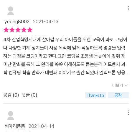
은 다 읽고,, 어서 1권부터 3권까지 구매해주라고 합니다. 왜? 어째
종족에게 공격을 당해 살아남은 친구들은 절망속에서 하루하루를 보
하여 학습을 할 수 있도록 해줍니다. ​ 단순한 만화라고 하기에는 그 속
서?다 읽고 보니 왜 그런지 알것 같더라구요 ^^ 1권부터 읽으면서 천
메뉴
내요.하지만 다시 희망을 품게 되죠#초등과학 #학습만화 지만 이야
에 담겨진 학습적 가치가 참 높은 것 같아 1권부터 욕심을 내고 있습
천히 키트활용을 해보고 싶은거겠죠. 4권 읽고보니 호기심 완충 되버
기 속에는 모험, 도전, 희망, 우정을 담고있어서아이들에게 추천할만
yeong8002
2021-04-13
니다. ​ ​ ​ ​ 그냥 넘어가도 될 것 같은데 프로그램을 통해 실제로 움직이
렸네요. ^^;;;;코딩과 전자기기의 작동원리는 뗄레야 뗄수 없는 관계가
한 내용이에요.#일렉트론영웅전 의 단점이 있다면 다음편 출간될때
고 실행을 확인할 수 있는 키트 활용이 가능하다고도 합니다. ​ 알고보
되어 버렸으니 기초부터 찬찬히 쌓아 올려보기로 했습니다.이 책은
까지 너무 시간이 오래걸린다는거~그래서인지 스토리는 완성도가
4차 산업혁명시대에 살아갈 우리 아이들을 위한 교육이 바로 코딩이
니 '일렉트론 영웅전' 4권이 나오기 전 앞서 나온 다른 편 중에 '확장
과학 과목 뿐만 아니라 실과 &정보 교과와도 연계되어 있습니다.코딩
높지만 뒷 이야기가 너무 궁금해져요.4권까지 출간되었는데 코딩행
다.다양한 기계 장치들이 사용 목적에 맞게 작동하도록 명령을 입력
팩'의 형태로 스크래치 코딩을 전기적 원리에 맞추어 실제로 적용할
이란? 다양한 기계 장치들이 사용 목적에 맞게 작동하도록 명령을 입
성을 되찾을때까지 이야기가 계속되겠죠?다음편을 궁금하게 만드는
하는 과정을 코딩이라고 한다.그런 코딩을 초등생 눈높이에 맞춰 재
수 있는 키트가 있더라구요. ​ 아무래도 키트까지 전부 탐나게 만듭니
력하는 과정입니다. 코딩 방식에 따라 기계장치가 하는 일이 달라지
마무리로 끝나기 때문에 기다리지 않을수가 없어요.5권은 좀 빨리 나
미난 만화를 통해 그 원리를 쏙쏙 이해하도록 돕는본격 어드벤처 과
다. 단순하게 코딩으로 끝나기에는 너무나도 아쉽다는 느낌이 들기
지요. 즉, 코딩은 창의적이고 논리적인 아이디어입니다. 라고 설명되
와주었으면 하는 바람이 있네요.4권 실습키트가 포함되어 있고 나머
학 컴퓨팅 학습 만화가 네번째 이야기로 출간 되었다.일렉트론 영웅
때문이지요. 천천히 '일렉트론 영웅전'의 재미에 빠지면서 새로운 생
어 있습니다.그래서 우리 아이들이 코딩이 무엇인지는 대충 어느정도
지는 확장하고 싶으면 따로 구매해야해요.아이들이 너무 실험키트가
전 4 가상 현실과 코딩코딩행성의 커넥터 레드 일행과 알고리온 왕국
각의 세계에 다가갑니다.
인지를 하는 경우가 많아요.그런데 아쉬운점은 이 코딩이 어디에 어
더보기
갖고 싶다고해서 어린이날 선물로 구매할까 고민중입니다.코딩의 구
의 저항군들이 만나 또 어떤 위기들을 잘 극복 해낼지오래간만에 출
떻게 어떤 방식으로 쓰이는지에 대한 이해없이 코딩만 배우는경우가
조를 조금 더 쉽게 이해할 수 있는 #과학학습만화 #일렉트론영웅전
공감 (
0
)
댓글 (0)
간된 일렉트론 영웅전 그 네번째 이야기에선 가상현실과 코딩을 담아
많지요.초등아이들이 코딩을 배우고 싶은데 전가과학은 어렵고 그런
5 내용이 기대되네요.
놓았다.지진은 끝나도 끝난게 아닌데...여진의 무서움을 아직 모르나
부분을 보완해주기 위한 책이라고 할 수 있을것 같습니다.재미를 최
봐.아무도 알아채지 못하는 미세한 흔들림을 느끼는 마이트(마이크로
메뉴
우선으로 추구하는 학습만화를 원한다면 아이들이 어려워 할 수 있는
비트)의 능력은 어떻게 쓰일까.마이크로비트에는 흔들림을 감지하는
책입니다. 하지만 코딩을 배우고 싶고, 기본기부터 쌓고 싶다면, 이 책
깨아리퐁퐁
2021-04-14
센서가 있는데컴퓨터와 연결하고 간단한 코딩으로 지진계를 만들 수