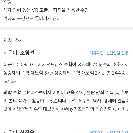
일행.
상자 안에 있는 VR 고글과 장갑을 착용한 순간,
가상의 공간으로 들어가게 된다.
그리고 이 가상의 공간에서 비행선 게임을 하게 되는데
과연 무사히 게임을 마칠 수 있을까?
저자 소개
지은이:
조영선
저자파일
신간알림 신청
최근작 :
<Go Go 카카오프렌즈 수학이 궁금해! 2 : 분수와 소수>
,
<
정승제의 수학 대모험 3>
,
<정승제의 수학 대모험 2>
… 총 244종
(모두보기)
과학·수학 칼럼니스트이자 어린이 교육 강사, 출판 만화 기획 및 스토
리 콘티 작가로 활동하고 있습니다. 과학과 수학, 역사, 경제에 관심이
많아 <정승제의 수학 대모험>, <Why? 초등과학 학습만화>, <만화
로 읽는 미래과학 교과서>, <악동 김블루의 친절한 과학>, <LIVE 세
계사>, <한국사고!>, <토깽이네 경제 오락실> 시리즈를 집필하며 쉽
지은이:
한정욱
저자파일
신간알림 신청