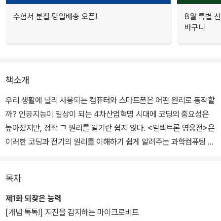
수험서 분철 당일배송 오픈!
8월 특별 선
바구니
책소개
우리 생활에 널리 사용되는 컴퓨터와 스마트폰은 어떤 원리로 동작할
까? 인공지능이 일상이 되는 4차산업혁명 시대에 코딩의 중요성은
높아졌지만, 정작 그 원리를 알기란 쉽지 않다. <일렉트론 영웅전>은
이러한 코딩과 전기의 원리를 이해하기 쉽게 알려주는 과학컴퓨팅 학
습만화이다. 이번에 출간하는 4권에서는 초소형 컴퓨터인 ‘마이크로
비트’와 블록 코딩 언어인 ‘스크래치’를 활용해서 지진계, 로봇 팔, 슈
목차
팅 게임 등을 만들며 코딩과 한 걸음 더 가까워질 수 있도록 안내한다.
제1화 되찾은 능력
[개념 톡톡!] 지진을 감지하는 마이크로비트