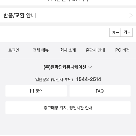
트와 스크래치 3.0을 연결하는 방법과 직접 조종할 수 있도록 나온
내용은 책을 보며 배울 수 있는 실용 서적이다.5-6학년 학교 교사들
반품/교환 안내
에게도 도움이 될 것 같다. <일렉트론 영웅전> 은 계속 출간될 예정
이라고 하니 기대된다. 학교 현장과 가정에서 코딩학습에 도움이 되
길 바란다.
로그인
전체 메뉴
회사 소개
출판사 안내
PC 버전
(주)알라딘커뮤니케이션
1544-2514
일반문의 (발신자 부담)
1:1 문의
FAQ
중고매장 위치, 영업시간 안내