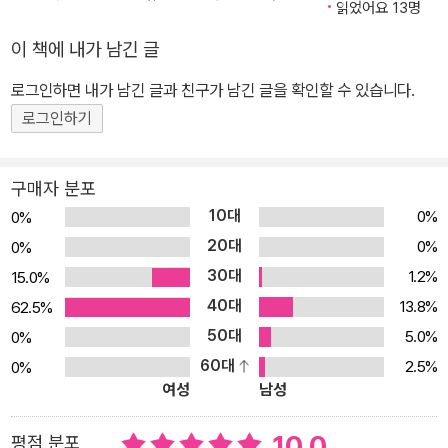
폭파시키는 슈팅 게임을 만들어 봅니다. 창의적 사고력과 코딩 실력
읽었어요 13명
을 키울 수 있도록 도와 줍니다. ※ 4권용 실습 키트는 따로 없습니다.
이 책에 내가 남긴 글
단, 1~3권 키트를 구매하지 않으셨다면 실습에 필요한 준비물은 별
로그인하면 내가 남긴 글과 친구가 남긴 글을 확인할 수 있습니다.
도로 준비하셔야 합니다.
로그인하기
구매자 분포
10대
0%
0%
20대
0%
0%
30대
1.2%
15.0%
40대
13.8%
62.5%
50대
5.0%
0%
60대
2.5%
0%
여성
남성
10.0
평점 분포