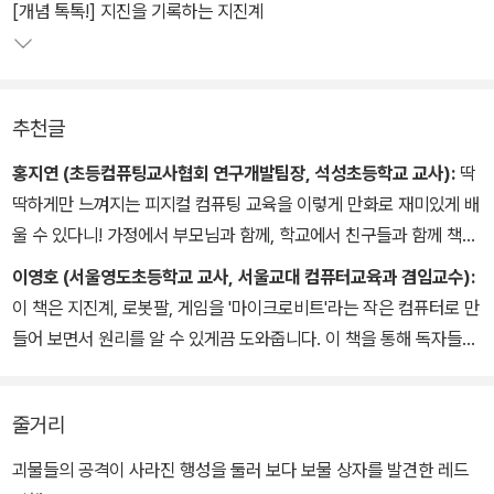
[개념 톡톡!] 지진을 기록하는 지진계
추천글
홍지연 (초등컴퓨팅교사협회 연구개발팀장, 석성초등학교 교사):
딱
딱하게만 느껴지는 피지컬 컴퓨팅 교육을 이렇게 만화로 재미있게 배
울 수 있다니! 가정에서 부모님과 함께, 학교에서 친구들과 함께 책도
보고 실습도 하면서 인문학적 상상력도 키우고, 창의적 사고력도 높
이영호 (서울영도초등학교 교사, 서울교대 컴퓨터교육과 겸임교수):
여 보세요!
이 책은 지진계, 로봇팔, 게임을 '마이크로비트'라는 작은 컴퓨터로 만
들어 보면서 원리를 알 수 있게끔 도와줍니다. 이 책을 통해 독자들이
4차산업혁명 시기를 이끌어 나가는 코딩 전문가가 되기를 응원합니
다.
줄거리
괴물들의 공격이 사라진 행성을 둘러 보다 보물 상자를 발견한 레드