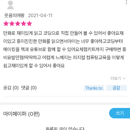
원리를 배우고 지진계에 대한 상식 나아가 지진이 일어난 이유까지
을 배울 수 있도록 만들어진 책이다.총6챕터로 이루어져 스토리가 이
메뉴
배울 수 있는 책입니다.초등아이들 코딩과 전자과학을 흥미롭고 재미
어져 있다.그리고 책에 소개된 실험은 유튜브에서도 볼 수 있다. 실제
웃음의여왕
2021-04-11
있게 배울수 있는 일렉트론영웅전 추천합니다!
교육에 도움이 되는 실용 서적이다.등장인물에 대한 소개부터 흥미롭
다.친근한 만화 캐릭터로 이해하기 쉽게 구성되어 있다.그리고 내용
만화로 재미있게 읽고 코딩으로 직접 만들어 볼 수 있어서 좋아요재
도 풍부하다.또한 각 챕터가 끝날 때 기본 상식에 대한 설명도 함께 실
미있고 흥미진진한 만화를 읽으면서아이는 너무 좋아하고코딩부터
려 있다.특히 과학 상식에 관한 내용도 함께 볼 수 있다지진에 대한 코
메이킹을 책과 유튜브로 함께 할 수 있어요체험키트까지 구매하면 흥
딩을 학습 할 때 지진계의 원리와 지진이 왜 생길까? 라는 질문을 던
비유발만점!딱딱하고 어렵게 느껴지는 피지컬 컴퓨팅교육을 이렇게
져주며, 초등학교 과학 교과에 나오는 '지진'에 대한 학습도 교과연계
쉽고재미있게 할 수 있어서 좋아요
로 할 수 있다.실제로 코딩해볼 수 있는 코딩 블록에 대한 설명도 자세
하다. 코딩을 배운 학생들이라면 더 이해하기 쉽고 재미있게 읽을 수
더보기
있는 책이다.가상 현실과 증강 현실의 차이 등의 기본 지식이 알기 쉽
공감 (
0
)
댓글 (0)
게 설명되어 있다.실제 실험에 필요한 준비물 안내도 되어 있다.<일
렉트론영웅전>은 코딩에 대해 친근하고 재미 있게 접근하고 싶은 학
생들과 학부모님들께 도움이 될 수 있다. 특히 프로그램을 통해 직접
쓰기
마이페이퍼 (0편)
코딩해 볼 수 있는 가이드라인이 있어 스스로 배우면서 읽을 수 있는
책이다. 재료가 있다면 더욱 흥미로울 것이다.예를 들어 마이크로비
등록된 글이 없습니다