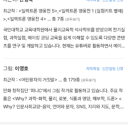
게 읽을 수 있는 과학과 역사, 경제 이야기를 다루는 재미에 푹 빠져
있습니다. 이번에는 수학 학습 만화를 통해 세상을 바라보는 지혜가
최근작 :
<일렉트론 영웅전 5>
,
<일렉트론 영웅전 1 (실험키트 별매)
어린이의 마음에서 자라나길 기대합니다.
>
,
<일렉트론 영웅전 4>
… 총 7종
(모두보기)
국민대학교 교육대학원에서 물리교육학 석사학위를 받았으며 전기실
험, 과학실험, 메이킹 코딩 교육을 쉽게 이해할 수 있도록 다양한 콘텐
츠를 연구 및 개발하고 있습니다. 현재는 유튜버로 활동하면서 메이
킹 전문 강사로 메이킹 교육에 앞장서고 있습니다. 저서로는 《왕초보
도 쉽게 배우는 아두이노》가 있습니다.
그림:
이영호
저자파일
신간알림 신청
최근작 :
<어린왕자의 거짓말>
… 총 179종
(모두보기)
만화 창작집단 ‘퍼니C’에서 그림 작가로 활동하고 있습니다. 주요 작
품은 <Why? 과학-화학, 물리, 로봇, 식품과 영양, 해부학, 드론> <
Why? 인문사회교양-음악, 언어와 문자, SNS, 지리와 지도, 문학,
반려동물> <팩맨의 스포츠 과학> <서바이벌 경제왕> 등이 있고 세
라믹연구원, 한국표준과학연구원, 시흥시청의 홍보 만화를 작업했습