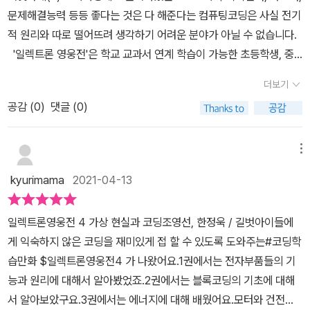
문제해결능력 등등 좋다는 것은 다 해준다는 컴퓨팅코딩은 사실 전기
적 원리와 따로 떨어뜨려 생각하기 어려운 분야가 아닐 수 없습니다. ​ ​
​ ​ '일렉트론 영웅전'은 학교 교과서 연계 학습이 가능한 초등학생, 중
학생을 위한 코딩 & 메이킹 학습만화라고 합니다. ​ 가장 중요한 것은
더보기
실제 코딩이 전기의 원리와 어떻게 연관이 있으며 코딩에 의해 전기
공감 (
0
)
댓글 (0)
적 장치가 움직일 수 있는지 원리 이해를 가능해질 수 있도록 도와주
고 있습니다. ​ ​ ​ ​ 만화만 쓰윽~ 읽어도 코딩의 원리와 전기의 원리까
지 자연스럽게 알 수 있는 '일렉트론 영웅전'은 어느덧 4편이 나왔습
메뉴
니다. 1편부터 읽으면 좋겠지만, 4편부터 읽어도 스토리를 이해하는
kyurimama
2021-04-13
데 무리는 없습니다. ​ 주변을 둘러보면 하다못해 밥솥에까지도 프로
그래밍이 빠지지 않고 있는 것을 볼 수 있습니다. 전기적인 장치 뒤에
일렉트론영웅전 4 가상 현실과 코딩조영선, 한정욱 / 길벗​아이들에
는 항상 프로그래밍되어진 코드가 숨겨져 있는 것이 당연하게 되었지
게 익숙하지 않은 코딩을 재미있게 접 할 수 있도록 도와주는#코딩학
요. ​ ​ ​ ​ 요즘 가장 복잡한 전기적 전자기기는 아마도 스마트폰이 아닐
습만화 $일렉트론영웅전4 가 나왔어요.1권에서는 전자부품들의 기
까 싶습니다. ​ 통신기기의 역할을 하면서 동시에 컴퓨터의 역할까지
능과 원리에 대해서 알아봤었죠.2권에서는 블록코딩의 기초에 대해
하며, 웹서핑은 물론, 카메라, TV·라디오 수신까지 그 능력치는 지금
서 알아보았구요.3권에서는 에너지에 대해 배웠어요.모터와 건전지,
도 변화중이니까 말이죠. ​ ​ ​ ​ 이러한 모든 것들의 뒤에는 늘 코딩이 숨