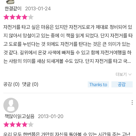
거 종주를 이해해주지 못하는 연인을 남겨두고 왔지만 항상 연인을
로 출발했다.처음가는 가는거니까 가벼운 마음으로 출발했다.근데,
한결같이
2013-01-24
그리며 편지로서 수기를 남긴 20대 학생, 온 가족이 함께, 회사 사람
자전거타기가 넘넘 재밌는게 아닌가!간만에 타보니 속도감도 붙고 바
들과 함께 도전한 이들 등 다양했다. 형식상 대상, 우수상 등의 상 이
람을 가르며 힘차게 페달을 밣아나가니 너무 신날 수가 없었다. 글고
자전거를 타고 싶은 마음은 있지만 자전거도로가 제대로 정비되어 있
름이 있지만 어느 글이 더 뛰어나다고 가늠하기 어려울 정도로 각자
속도감이 붙으니 자전거타기가 넘넘 재밌을 수가 없었다.그래서 계속
지 않아서 망설이고 있는 중에 이 책을 읽게 되었다. 단지 자전거를 타
의 이야기는 애틋하고 공감되었다. 자전거가 아니더라도 얼마든지
페달을 밣고 나가 한남대교, 올림픽대표, 천호대교지나 광진교까
고 도로를 누빈다는 것 외에도 자전거를 탄다는 것은 큰 의미가 있는
빠른 속도로 달릴 수 있는 이 시대에 자전거와 걷기를 택한 이들. 이들
지 도달했다. 그래 이왕 출발했으니 한강다리끝까지라도 가자했던게
것 같다. 길위에서 온갖 사색에 빠져들 수 있고 함께 자전거여행을 하
이 그렇게 길을 나섰던 것은, 달리게 한 것은 무엇 때문이었을까? 불
광진교까지 가게된 것이다.나는 힘이 났다. 마음이 이렇게 상쾌할 수
는 사람의 의미를 새삼 되새겨볼 수도 있다. 단지 자전거를 타고 국토
가능할 것 같은 일, 도전해볼만한 가치가 없을 것 같은 일, 해도 안 될
가 없었다.그리하여 다시 여의도를 향해 페달을 밣았다. 그렇게 마음
종단을 한다고 해서 사람이 철이 들리는 없고 길위에서 철들다라는
것 같은 일, 우리 앞에 놓이는 수많은 일들은 달콤하고 부드러운 얼굴
더보기
이 상쾌할 수가 없었다.돌아가는 길은 더욱 발이 가벼웠고 한번 거친
말은 결국 길 위에서 온갖 생각을 하게 되고 인간적인 성장을 하게 된
로만 등장하지 않는다. 험악하고 무서운 얼굴로 지레 겁을 먹고 포기
길이라 더욱 빨리 가지는 느낌도 들었다.여의도로 돌아오니 해냈다
공감 (
0
)
댓글 (0)
다는 말이 아닐까 생각하며 책을 읽어나갔다. 서울토박이에 어쩔 수
하고 싶어지게 만드는 일들이 태반이다. 이런 삶의 짐 앞에서 등을 돌
는 뿌듯한 마음이 솟구쳤다. 그런데, 자전거를 타고가다 내가 자전거
없는 도시인인지라 글쓴이들의 이야기를 듣는 것만으로도 함께 동행
리지 않고 당당히 맞서 나아가는 모습을 이들의 수기에서 읽을 수 있
가 좀 이상있는거같아 물어볼려고 지나가던 어느 직장인인듯한 남자
한 기분이 들었다. 좁은 땅이지만 아직도 못 가본 곳이 많고 그 어떤
메뉴
었다. 아주 특별한 이들이 아니라 바로 옆집 사람일 수도 있고 우리
분께 물어보았다...자전거에 대해 물어보다가 어디로 가는거냐고 물
나라보다 아름다운 산천을 간직한 나라가 바로 우리나라 아닌가. 한
학교, 회사 사람일 수 있는 우리 이웃의 이야기라는 점에서 더욱 공감
책많이읽고싶음
2013-01-20
으니 <부산>까지 간다는 것이다.세상에 이자전거한대로 부산까지...
마디로 이 책은 이야기가 있는 자전거여행이라고 할 수 있을 것 같다.
이 되었다. 자전거는 없지만 기회가 되면 이들처럼 길을 나서봐야겠
고속버스로 가도 400km이상의 거리인데...난감탄했다. 그후 나는
자전거를 타고 누군가와 여행을 하는 것은 친구와 고속버스를 타고
다는 생각이 들었다.
우리 모두 한번쯤은 가만히 자신을 돌아볼 수 있는 시간을 주는 고난
자전거로 4대강을 종주하는 코스가 있고 군데군데 인증스탬프를 찍