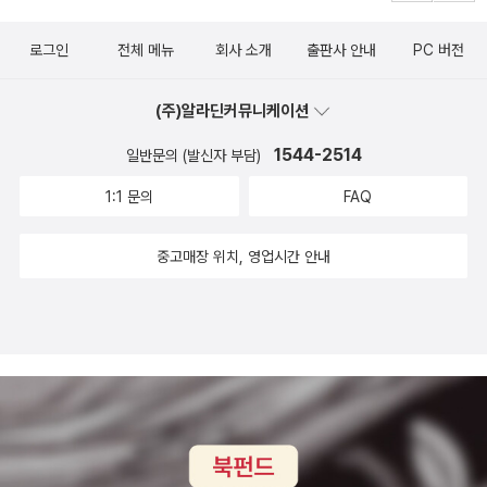
쁘지 않을거라는 생각이 든다. 길 위에서 철들다리뷰보기작가 박호
치셨다는데 나는 박수를 쳐드렸다. 이렇게 큰수술을 마치신 분도 하
로그인
전체 메뉴
회사 소개
출판사 안내
PC 버전
선, 이응석|신민하|이원선|... 출판 프리윌 발매 2012.12.17
셨다는걸 읽고 나는 자신감을 갖고 뭐든지 도전하는 자세로 임해야겠
다는걸 깨닫게 되었다. 이책은 13세 남자초등학생부터 73세 할아버
(주)알라딘커뮤니케이션
지까지 그들이 이루어낸 인간승리의 휴먼스토리를 담은 책이다... 따
라서, 무언가 갈피를 못잡고 안절부절 못하는 분들이나 삶의 이정표
1544-2514
일반문의 (발신자 부담)
에서 갈림길에서 고민하고 계시는 분들이 읽어보실만한 책이고 그분
1:1 문의
FAQ
들께서도 자전거국토종주를 떠나고싶다는 결심을 하게되지않을까 그
런 생각도 들었다. 그리하여 나도 언젠가는 꼭 자전거국토종주를 하
중고매장 위치, 영업시간 안내
리라 다짐도 하게되었다....언젠가 자전거국토종주를 완주하고 기쁨
에 겨워 벅찬 희열을 느껴보는 나의 모습도 떠올려본다...