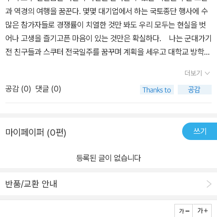
지방에 내려온 것과는 다르다. 자전거를 타고 도로를 누비는 것은 힘
과 역경의 여행을 꿈꾼다. 몇몇 대기업에서 하는 국토종단 행사에 수
어야한다는 것도 알게되었다.그때이후로 좀 바빠져 자주는 못타지만
든 일이지만 함께 하는 사람과 우정을 확인하게 되고, 서로 도와가며
많은 참가자들로 경쟁률이 치열한 것만 봐도 우리 모두는 현실을 벗
자전거는 내삶에 새로운 인생의 맛과 자긍심을 심어주었다. 그러던차
완주를 마쳤을 때의 성취감은 대단한 것 같다. 길고 긴 길을 누비다보
어나 고생을 즐기고픈 마음이 있는 것만은 확실하다. 나는 군대가기
에 이책을 읽게되어 넘 뜻깊었는데 특히 대상을 수상하신 61세의 주
면 인간의 삶이 길위를 달리는 것과 다르지 않다는 생각을 자연스럽
전 친구들과 스쿠터 전국일주를 꿈꾸며 계획을 세우고 대학교 방학이
부 박호선님의 휴먼스토리는 나에게 감동과 동시에 부끄러움도 안겨
게 하게 되지 않을까. 평탄한 길만 이어질것 같았는데 갑자기 오르막
되어 친구들과 떠났지만 촉박했던 시간과 예기치 못한 사고로 인해
주었다.세상에 환갑의 연세에 남편분과같이 자전거한대로 서울서부
길이 나타나고 겨우 오르막길을 넘어 안도의 한숨을 내쉬었더니 가파
더보기
그 꿈을 접고 일찍 돌아오게될 수 밖에 없었다. 그때 마지막으로 닿았
터 부산까지 종주를 하시다니...대단하신 분들이라는 생각이 들었다.
른 내리막길에서 가속도가 붙어 내려가다가 자전거와 함께 땅바닥에
공감 (
0
)
댓글 (0)
던 곳인 군산항에서 아쉬운마음을 품고 돌아오게 된 후로 5년이 지난
자전거가 두번이나 펑크나서 당황했던 일, 특히 목적지를 29km나 남
나뒹굴 수도 있다. 돌부리에 걸려 넘어질 수도 있고 심지어 자전거를
지금도, 나는 아직 언젠가는 다시 친구들과 함께 국토종주를 하게 되
겨놓고 펑크가 나 난처했던 일, 추월하려다 넘어져 손바닥과 팔꿈치
도둑맞을 수도 있다. 그야말로 예측불허다. 하지만 두려움에만 갇혀
리라고 믿고 있다. 이 책을 받게 되어 한장 한장 넘겨볼 때 나는 괜히
가 찢기어 다친 일, 종주중 폭우를 맞아 옷이 흠뻑 젖은게 한두번이 아
있다가는 심지어 길위에 나서지도 못할 것이니 핸들을 쥐고 일단 길
쓰기
마이페이퍼 (0편)
마음이 두근거렸다. 여러 국토종주 이야기를 묶어 책으로 만들어 낸
니라는 등 숱한 난관과 어려움을 극복하고 부부가 종주에 성공했다는
위로 나가 온갖 장애물에 맞서보는 건 어떨까. 당신도 모르는 사이 어
이 책은 60대 부부의 이야기부터 13살의 초등학생까지 34명의 국토
마지막말씀을 읽고 나는 저절로 박수를 보내드렸다.그래 이렇게 환갑
느새 길 위에서 깨달음을 얻게 될 것이다. 문득 어린시절 처음으로 자
등록된 글이 없습니다
종주 수기를 실었다. 글에 상을 준다는 것이 무의미할 만큼 그들은 각
의 연세에 계신 주부도 자전거로 종주를 하시는데...젊은 나는 더욱 힘
전거를 탔던 날이 떠오른다. 나는 계속해서 잡고 있으라고 소리쳤고
자가 느낀 그 감정을 그 자신들만의 언어로 나타내었는데 그 글들에
을 내자!그런 다짐도 하게되었다. 글고 식도정맥류가 터져 출혈이 계
어머니가 이미 손을 놓았는데도 두발자전거를 거뜬히 타고 있었다.
반품/교환 안내
생기가 넘쳐서 어느 것을 읽더라도 4대강 길의 햇살과 바람을 느낄
속돼 간경화로 2년간 6번의 수술을 받은후 건강회복을 위해 시작한
처음 자전거를 배우던 그때처럼 이번엔 국토종단에 도전해보려고 한
수 있다. 삶이 지루하고, 지금 살고있는 곳에서 의미를 찾을 수 없다
자전거타기를 시작하신 어느 53세의 남성분...숱한 난관을 헤치고 마
다.
면 몇 일간의 휴가를 사랑하는 누군가와 함께 한번 달려보는 것도 나
침내 자전거국토종주에 성공했고 작년 10월에는 2번째종주까지 마