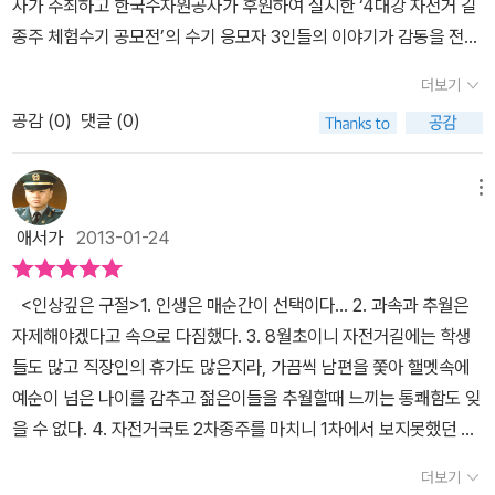
사가 주최하고 한국수자원공사가 후원하여 실시한 ‘4대강 자전거 길
다. 사실 이 책은 수기집 그 이상도 이하도 아니다. 자전거를 좋아하는
종주 체험수기 공모전’의 수기 응모자 3인들의 이야기가 감동을 전하
사람들의 자전거와 4대강 자전거 길과 얽힌 감동적인 경험담이다.
고 있는 것이다. 자전거를 못타니 일단 타고 저런 길을 달렸다는 것
많은 사람들의 감동적인 경험담은 내게 충분히 자극적이었으며, 내
더보기
부터가 대단하게 생각되는데 각자에겐 모두 사연이 있으니 그것을 읽
가 사는 문경 지역에 있는 새재 자전거길이 잘 알려져 있어서 한번쯤
공감 (
0
)
댓글 (0)
다보면 그들의 국토 종주가 더 의미있게 다가온다. 이 책이였기에 4
도전해 보고 싶은 마음이 생겼다. 아쉬운 점은 수기에 덧붙여 자전거
대강 자전거길 종주 노선과 광역, 지자체 자전거 도로를 알 수 있었을
길에 대한 좀 더 자세한 정보를 제공했더라면 좋았을 텐데 하는 아쉬
것이다. 생각보다는 현재까지 꽤 자전거길이 구축되어 있는 것 같다.
메뉴
움이 있다. 적어도 4대강 자전거 길 관련 웹사이트 주소(http://ww
직업도 다양하고, 나이도 다양한 남녀가 자신과의 싸움이나 다름없
w.riverguide.go.kr/index.do) 라도 말이다.
애서가
2013-01-24
는 그 길을 달리고 완주해냈을때 느낄수 있는 감정은 아마도 마라톤
과 비교해도 손색이 없을 것 같다. 때로는 달리는 길이 무섭기도 하고,
<인상깊은 구절>1. 인생은 매순간이 선택이다... 2. 과속과 추월은
위험하기도 하지만 그들을 끝내 그길을 완주해 낸다. 빗속을 달리는
자제해야겠다고 속으로 다짐했다. 3. 8월초이니 자전거길에는 학생
그 순간이 얼마나 힘이들까 하면서도 왜 달리느냐는 물음을 그들은
들도 많고 직장인의 휴가도 많은지라, 가끔씩 남편을 쫓아 핼멧속에
자신의 체험으로 몸소 이야기해준다. 다시하면 더 잘할 것 같다는 체
예순이 넘은 나이를 감추고 젊은이들을 추월할때 느끼는 통쾌함도 잊
험자의 이야기는 해보지 않은 사람들을 아연실색하게 만들겠지만 정
을 수 없다. 4. 자전거국토 2차종주를 마치니 1차에서 보지못했던 새
작 당사자는 행복해 보인다. 젊어서 고생은 사서도 한다지만 적지 않
로운 사물과 사람들을 다시 볼 수 있어서 얼마나 행복한지 모른다.비
은 나이의 사람들 역시도 이 자전거 종주에 동참하는 걸 보면 그 매력
더보기
관주의자는 모든 기회에서 어려움을 보고,낙관주의자는모든 어려움