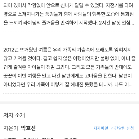
되어 있어서 막힘없이 앞으로 신나게 달릴 수 있었다. 자전거를 타며
옆으로 스쳐지나가는 풍경들과 함께 사람들의 행복한 모습에 동화됨
을 느끼며 라이딩의 즐거움을 만끽하기 시작했다. 2시간 남짓 열심히
달리고 나니, 어느새 아라 한강갑문 인증센터에 도착했다. 인증 부스
앞에 자전거를 세워두고 기념 촬영을 한 뒤 당당하게 두 번째 스탬프
를 찍었다. 그 순간 제1코스를 정복했다는 성취감에 2시간 남짓 가량
2012년 뜨거웠던 여름은 우리 가족의 가슴속에 오래토록 잊혀지지
달려온 피로가 한 번에 싹 달아나는 것만 같은 기분이었다. ‘시작이
않고 기억될 것이다. 결코 쉽지 않은 여행이었지만 불평 없이, 아니 즐
반’이라는 말이 있듯이, 이날 첫 도전을 통해 내가 얻은 것은 바로 ‘나
겁게 즐겨준 아이들이 정말 고맙다. 그리고 모든 가족들의 반대에도
도 할 수 있다’라는 자신감이었다.
꿋꿋이 이번 여행을 밀고 나간 남편에게도 고마움을 전한다. 남편이
첫 주행을 마치고 뿌듯한 마음으로 집에 돌아온 나는 잠을 청했으나,
아니었다면 우리 가족이 이렇게 잘 해내진 못했을 테니까. 나도 이번
나의 앞에 펼쳐질 아름다운 국토 종주 길의 모습이 떠올라 좀처럼 쉽
여행을 하면서 삶의 이치를 다시 한 번 되새겨볼 수 있었다. 탄탄대로
게 잠들지 못했다. 끝이 났음에도 불구하고 뭔가 다시 나를 기다리고
를 달릴 때는 금방이라도 도착지에 도달할 것 같다가도 오르막에서는
있는 것이 존재한다는 것, 결국 이것이야 말로 ‘End’와 ‘Finish’의 차
숨이 끊어질 듯한 고통도 느끼고, 그러다가 오르막 뒤에 어김없이 나
저자 소개
이가 아닐까? 하는 생각을 해 보았다. 그런 의미에서 오늘의 첫 Finis
오는 시원한 내리막의 달콤함도 알게 되니, 어찌 우리네 인생과 닮지
h는 매우 성공적이었다. 그리고 앞으로 살아감에 있어, ‘End’란 표현
않았다고 할 수 있을까? 우리 가족에게 할 수 있다는 자신감과 어떠
지은이:
박호선
저자파일
신간알림 신청
은 가급적이면 사용하지 말아야겠다는 다짐을 스스로 되뇌어 보았다.
한 고난과 역경도 이겨낼 수 있는 힘이 있다는 걸 알게 해준 이번 여행