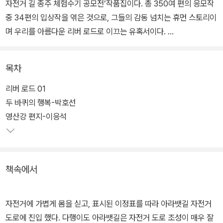
자전거 길 종주 체험수기 공모전’작품집이다. 총 350여 편의 응모작
중 34편의 입상작을 엮은 것으로, 그들의 감동 넘치는 휴먼 스토리이
며 우리를 아름다운 리버 로드로 이끄는 유혹서이다.
이 책을 읽는 동안 누구든 차츰 감동을 느끼며 서서히 도전의 열정이
목차
불타올라, 자전거 마니아라면 국토종주 인증수첩을 살 것이고, 자전
거가 없는 사람이라면 내일 아침 당장 자전거샵으로 달려갈 것이다.
리버 로드 01
그리고 마침내 이 책에 등장하는 34인처럼 국토종주 여행에 도전하
두 바퀴의 행복-박호선
여 내 강토를 라이딩하고, 내 삶을 힐링하여 마침내 길 위에서 철들 것
영산강 편지-이응석
이다.
책속에서
자전거에 가볍게 몸을 싣고, 표시된 이정표를 따라 아라뱃길 자전거
도로에 진입 했다. 다행이도 아라뱃길은 자전거 도로 조성이 매우 잘