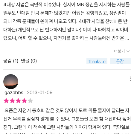
4대강 사업은 국민적 이슈였다. 심지어 MB 정권을 지지하는 사람들
일부도 반대할 만큼 문제가 많았지만 어쨌든 강행되었고, 정권말이
되니 각종 문제들이 쏟아져 나오고 있다. 4대강 사업을 찬성하든 반
대하든(개인적으로 난 반대하지만 말이다) 이미 다 파헤치고 막아버
렸으니, 어찌 할 수 없으나, 자전거를 좋아하는 사람들에겐 반가운 소
식이 4대강 물줄기를 따라 조성된 자전거 길이 완성되었다는 것이리
더보기
라. 그렇다. 누구나 한번쯤 꿈꾸어 봤음직한 자전거 국토 종주, 그것이
공감 (
1
)
댓글 (0)
이제 가능해졌다는 것, 그것도 보다 안전한 길과 방법으로 말이다. 이
책은 다분히 냄새가 난다. 4대강 사업을 지지하는 기관이나 단체에서
4대강 사업을 홍보하고 긍정적인 이미지를 입히려고 4대강 자전거
메뉴
길 종주 체험 수기를 모집하였고 입선작을 단순히 모아 놓은 것이 바
gazahbs
2013-01-09
로 이 책이다. 이러한 정치적 요소를 배제하고 읽어보면 감동적이며
따뜻한 이야기들이 많다. 또한, 나도 한번쯤 도전하고 싶은 마음이 들
요즘은 자전거 동호회 같은 것도 많아서 도로 위를 줄지어 달리는 자
정도로 모험심을 자극하고 고취하는 이야기도 많다. 대상부터 가작까
전거 무리를 심심치 않게 볼 수 있다. 그분들을 보면 참 대단하다 싶어
지 34명의 감동적인 수기들이 8개의 장으로 나뉘어 묶여 있고, 장 사
진다. 그런데 이 책속에 그런 사람들의 이야기 담겨져 있다. 국민일보
이사이에 4대강 자전거 길과 자전거에 대한 짧은 정보들이 주어져 있