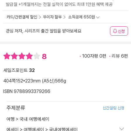
발급월 +1개월까지는 전월 실적이 없어도 최대 1만원 혜택 제공
카드/간편결제 할인
무이자 할부
소득공제 650원
관심 저자, 시리즈의 출간 알림을 받아보세요
신청
8
100자평 0편
리뷰 6편
세일즈포인트
32
404쪽
152*223mm (A5신)
566g
ISBN 9788993379266
주제분류
신간알림 신청
여행
>
국내 여행에세이
에세이
>
여행에세이
>
국내여행에세이