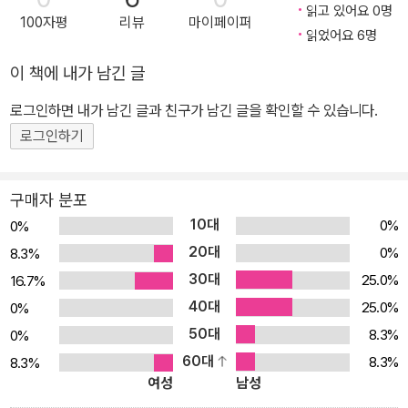
다. 이 책을 읽는 동안 누구든 차츰 감동을 느끼며 서서히 도전의 열정
읽고 있어요 0명
100자평
리뷰
마이페이퍼
이 불타올라, 자전거 마니아라면 국토종주 인증수첩을 살 것이고, 자
읽었어요 6명
전거가 없는 사람이라면 내일 아침 당장 자전거샵으로 달려갈 것이
이 책에 내가 남긴 글
다. 그리고 마침내 이 책에 등장하는 34인처럼 국토종주 여행에 도전
하여 내 강토를 라이딩하고, 내 삶을 힐링하여 마침내 길 위에서 철들
로그인하면 내가 남긴 글과 친구가 남긴 글을 확인할 수 있습니다.
것이다. 국토종주 자전거 여행을 통해 자신의 삶을 조용히 되짚어 보
로그인하기
고픈 사람, 새로운 도전을 통해 부부애를 더욱 다지고 싶은 사람, 연인
끼리 잊히지 않는 낭만을 만들고 싶은 사람, 가족 간의 더 깊은 사랑을
구매자 분포
확인하고픈 사람, 친구끼리 오래도록 기억되는 추억을 만들고픈 사
10대
0%
0%
람, 모임의 의미와 즐거움을 배가시키고 싶은 사람, 누구든 어떤 형태
20대
0%
8.3%
라도 좋다. 아름다운 자전거 길은 지금 내 집 앞에서 바다까지 이어져
30대
25.0%
16.7%
있고, 강과 산들바람이 환영한다. 이 책이 바로 바다로 향하는 리버 로
40대
드의 출발점이 될 것이다. 이 책의 마지막에 등장하는 일본인 후따가
25.0%
0%
와 가즈히꼬는 대한민국 4대강 자전거 길을 종주한 다음 그 길을 조
50대
8.3%
0%
목조목 칭찬하며 부러워했고, 세계적 관광 상품으로 홍보할 것을 제
60대
8.3%
8.3%
여성
남성
안했다. K-pop의 시대에 K-road를 자전거로 달린 사람들, 그들은