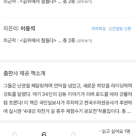
최근작 :
<길위에서 철들다>
… 총 2종
(모두보기)
◎ 자전거를 사라. 살아 있다면 후회하지 않을 것이다. -마크 트웨인
은 영원히 우리 가족 모두의 가슴속에 깊이 남아 앞으로의 인생에 큰
(미국 작가)-
도움이 되리라 믿어 의심치 않는다. 또한 1~2초 스쳐지나가는 사이에
‘안녕하세요?’, ‘수고하십니다!’, ‘파이팅!’이라고 격려해주셨던 많은
지은이:
이응석
저자파일
신간알림 신청
라이더 분들께도 고마운 마음을 전하고 싶다. 그 격려와 응원 덕분에
지친 심신을 새로운 에너지로 채울 수 있었으니 말이다. 그리고 때로
최근작 :
<길위에서 철들다>
… 총 2종
(모두보기)
는 조용하고 아름다운 시골 경치가 지친 심신의 피로를 달래주고 몸
과 마음에 다시 활기를 불어 넣어 주었다. 좋은 풍경과 맑은 공기를 한
껏 마시게 해준 고마운 우리 자연에게도 감사의 마음을 전해본다. “사
출판사 제공 책소개
랑하는 나의 가족, 영원히 행복하자!”
그들은 난관을 페달링하며 언덕을 넘었고, 새로운 희망을 라이딩하며
강토를 달렸다. 여기 34인의 감동 이야기가 리버 로드를 따라 강물처
럼 흐른다! 이 책은 국민일보사가 주최하고 한국수자원공사가 후원하
여 실시한 ‘4대강 자전거 길 종주 체험수기 공모전’작품집이다. 총 3
50여 편의 응모작 중 34편의 입상작을 엮은 것으로, 그들의 감동 넘
치는 휴먼 스토리이며 우리를 아름다운 리버 로드로 이끄는 유혹서이
읽고 싶어요 1명
0
6
0