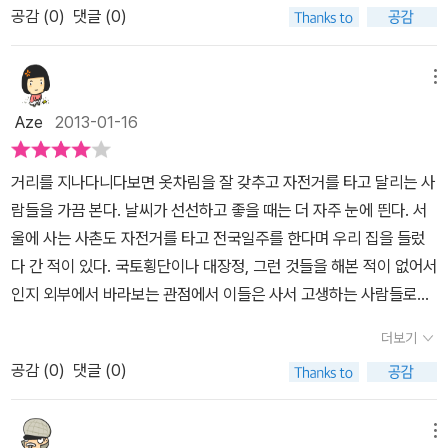
이 무엇일지 솔직히 궁금해지기도 한다. 종주를 하든 횡단을 하든 시
공감 (
0
)
댓글 (0)
에서 기회를 본다. 위말은 제2차 세계대전을 연합국의 승리로 이끈
작하려면 자전거 타는 것부터 연습해야겠지만 그들의 열정, 끈기가
영국의 前수상 윈스턴 처칠이 하신 말씀이시다.나는 저말씀을 읽고
새삼 부러워지는 것도 사실이다. 극한체험이라고 해도 부족하지 않을
순간 전율을 느꼈다.한편으론 내자신도 되돌아보게되었다.아! 그래
메뉴
그 길을 달리는 모습을 보면 언젠가 한번쯤은 자신과의 대결을 통한
맞아 힘을 내야돼 더욱 힘을 내야돼 자신을 채찍질하기 시작했다. 요
카타르시스를 경함하고 싶어진다. 의지와 용기가 부족한 사람들이라
Aze
2013-01-16
즘엔 2013년 계사년 새해가 밝은 이후로 자기계발서들을 많이 읽게
면 이 책을 통해서 의지와 용기있는 사람들의 이야기를 통해서 간접
된다.내자신에게도 중요한 2013년...이한해는 참으로 나의 해로 내인
적으로나마 경험할 수 있는 것도 좋은 방법일 것이고, 나아가 스스로
거리를 지나다니다보면 옷차림을 잘 갖추고 자전거를 타고 달리는 사
생 최고의 해로 만들고싶은 마음 간절하다.매스컴에서는 벌써 <作心
도 도전해 보면 좋을 것이다.
람들을 가끔 본다. 날씨가 선선하고 좋을 때는 더 자주 눈에 띈다. 서
三日>하지말라는 이야기들도 많이 나오고있던데 정말 <作心三日
울에 사는 사촌도 자전거를 타고 전국일주를 한다며 우리 집을 들렀
>하지않고 초지일관 12월 31일까지 실천하는 사람이 되어야겠다. 그
다 간 적이 있다. 국토횡단이나 대장정, 그런 것들을 해본 적이 없어서
런 의미에서 이책 <길위에서 철들다>는 나에게 많은 깨달음을 주었
인지 외부에서 바라보는 관점에서 이들은 사서 고생하는 사람들로밖
다.국민일보사가 주최하고 한국수자원공사가 후원하여 실시한 <4대
에 보이지 않았다. 이 책을 읽기 전까지는 말이다. 자전거를 타고 4
강 자전거길종주 체험수기 공모전>의 작품집이다. 총 350여편의 응
더보기
대강 자전거길 종주를 체험한 이들의 수기를 모은 이 책은 다양한 사
모작중에서 엄선하여 34인의 인간승리의 스토리가 탄생되었고 그3
공감 (
0
)
댓글 (0)
람들이 각자의 사연을 가지고 길을 나섰다. 간경화를 극복하고 건강
4편의 인간드라마는 나에게 크나큰 감동을 주었다. 나는 지난 여름에
하고 행복하게 살려는 생각에서 시작한 60대 어르신, 남자친구가 사
사실 자전거를 한대 샀다.가까운 여의도 한강시민공원에 나가 거기서
준 자전거를 가지고 엉겁결에 함께 자전거 종주를 하게 된 연인, 자전
메뉴
부터 저기 반포대교까지만 가고 거기서 다시 여의도로 올 생각으