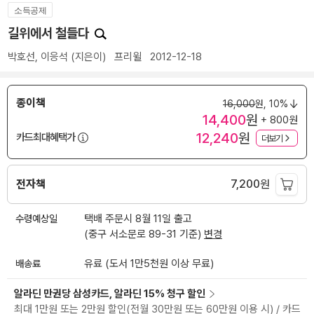
소득공제
길위에서 철들다
박호선
,
이응석
(지은이)
프리윌
2012-12-18
종이책
16,000
원,
10%
14,400
원
+ 800원
12,240
원
카드최대혜택가
더보기
전자책
7,200
원
수령예상일
택배 주문시 8월 11일 출고
(중구 서소문로 89-31 기준)
변경
배송료
유료 (도서 1만5천원 이상 무료)
알라딘 만권당 삼성카드, 알라딘 15% 청구 할인
최대 1만원 또는 2만원 할인(전월 30만원 또는 60만원 이용 시) / 카드