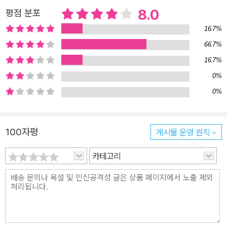
자전거 여행을 통해 내 나라 강토와 이웃의 온정을 온 몸으로 껴않았
8.0
평점 분포
고, 자신의 삶의 궤적을 아름다운 리버 로드에 남겼다. 그러면서 관념
과 타성에 빠져 있는 많은 사람들에게 새로운 도전의식과 깨우침을
16.7%
불러일으킨다.
66.7%
16.7%
0%
0%
100자평
게시물 운영 원칙
카테고리