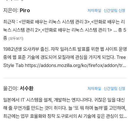
지은이:
Piro
저자파일
신간알림 신청
최근작 :
<만화로 배우는 리눅스 시스템 관리 3>
,
<만화로 배우는 리
눅스 시스템 관리 2>
,
<만화로 배우는 리눅스 시스템 관리 1>
… 총 5
종
(모두보기)
1982년생 오사카부 출신. 자작 일러스트 발표를 위한 웹 사이트 운영
중에 웹 표준 기술에 경도되어 모질라에 관심을 가지게 되었다. Tree
Style Tab https://addons.mozilla.org/ko/firefox/addon/tre
e-style-tab/ 등 모질라 파이어폭스용 애드온을 다수 개발했다. 현
재 주식회사 클리어코드에서 엔지니어로 주로 모질라 제품 지원과 전
옮긴이:
서수환
저자파일
신간알림 신청
문 검색 엔진 Groonga 관련 개발에 참여하고 있다.
일본에서 IT 시스템을 설계, 개발하는 엔지니어다. 귀찮은 일을 대신
해 줄 무언가를 만드는 것이 취미다. 늘 ‘또 뭐 하며 놀까’를 고민하며,
최근에는 업무 효율화와 창작 도구로서의 AI 기술에 깊은 관심이 있
다. 주요 번역서로는 《그림으로 이해하는 도커와 쿠버네티스》(길벗),