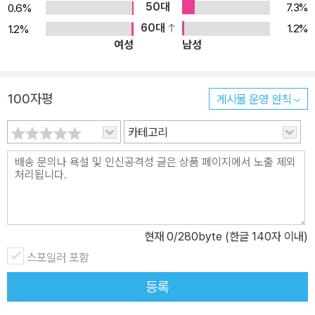
50대
7.3%
0.6%
60대
1.2%
1.2%
여성
남성
100자평
게시물 운영 원칙
카테고리
현재
0
/280byte (한글 140자 이내)
스포일러 포함
등록