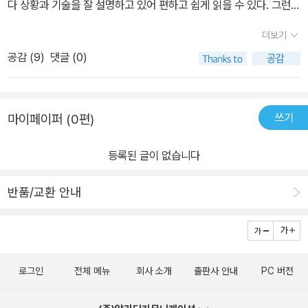
다 상황과 기술을 잘 설명하고 있어 편하고 쉽게 읽을 수 있다. 그런데
그림과 대사를 제외하고 정보만 따로 정리한다면 일반기술서적 2~3
더보기
챕터 분량이다. 한 두번 읽어보면 되기때문에 일부러 구매해서 보기
공감 (
9
)
댓글 (0)
는 좀 아깝다는 생각이 든다.
쓰기
마이페이퍼 (0편)
등록된 글이 없습니다
반품/교환 안내
로그인
전체 메뉴
회사 소개
출판사 안내
PC 버전