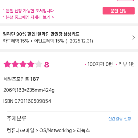
분철 신청 가능한 도서입니다.
분철 신청
분철 중고매입 자세히 보기
>
알라딘 30% 할인! 알라딘 만권당 삼성카드
카드혜택 15% + 이벤트혜택 15% (~2025.12.31)
8
100자평 0편
리뷰 1편
세일즈포인트
187
206쪽
183*235mm
424g
ISBN 9791160509854
주제분류
신간알림 신청
컴퓨터/모바일
>
OS/Networking
>
리눅스