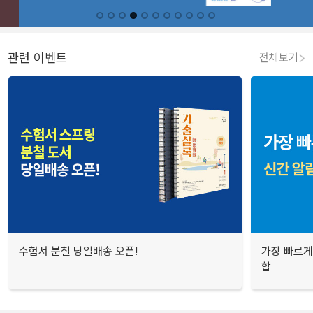
관련 이벤트
전체보기
수험서 분철 당일배송 오픈!
가장 빠르게
합