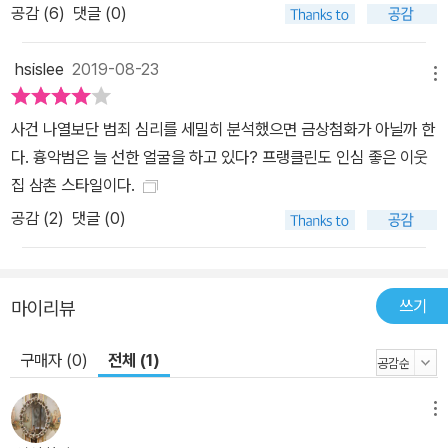
에서 로스앤젤레스의 부촌 비버리힐즈 인근에서 일어난 살인사건이
공감 (
6
)
댓글 (0)
언론의 집중 조명을 받고 어마어마한 현상금을 걸리며 순식간에 범인
을 검거한 경우를 밝힌다. 이 하나의 사건과 사우스 센트럴의 수많은
hsislee
2019-08-23
메뉴
살인사건의 수사방식은 대조적이다. 이렇게 저자는 피해자의 인종과
성별이 수사과정에 미치는 영향을 꼬집는다. 또한 저자는 피해자가
사건 나열보단 범죄 심리를 세밀히 분석했으면 금상첨화가 아닐까 한
대부분 ‘흑인 여성’이라는 점을 명확히 하며, 그것이 그들이 손쉽게 범
다. 흉악범은 늘 선한 얼굴을 하고 있다? 프랭클린도 인심 좋은 이웃
죄의 표적이 되었다는 것뿐만 아니라 이 사건이 오랫동안 수면 아래
집 삼촌 스타일이다.
가라앉은 원인이 되었음을 말한다. ▶ ‘과연 우리의 수사과정은 올바
공감 (
2
)
댓글 (0)
른가?’ 결코 멀지 않은 곳에 존재하는 이야기들 ‘그림 슬리퍼’ 사건을
흐지부지 될 뻔한 살인사건에서 전 국민적 관심을 끈 살인사건으로
바꾼 것에는 아무도 관심 갖지 않았던 피해자들에 주목한 정의로운
쓰기
마이리뷰
기자의 하나의 기사가 있었다. 이 한 기자가 일으킨 놀라운 이야기는
저널리즘으로 이룬 대중의 관심이 어떻게 수사과정을 바꿀 수 있는
구매자 (0)
전체 (1)
지, 그 과정에서 우리가 생각해볼 점은 무엇인지 말한다. ‘그림 슬리
퍼’ 사건을 멀리 미국 로스앤젤레스의 이야기로만 느낄 수도 있다. 하
메뉴
지만 동시에, 이 사건은 공정하고 투명해야 할 범죄 수사과정에 대한