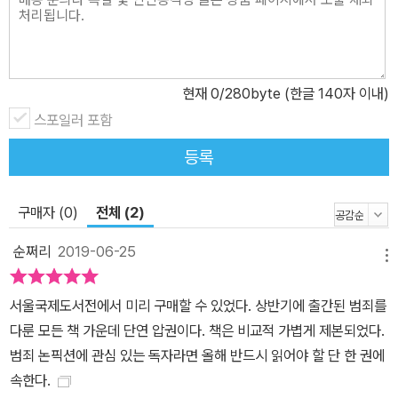
다. 2008년, 크리스틴은 <LA Weekly>의 표지 기사에서 살인마가
마치 느긋하게 취미생활을 하듯 살인 사건 사이에 긴 휴식기를 가진
것을 근거로 그를 저승사자(Grim Reaper)와 발음이 비슷한 ‘The G
rim Sleeper(잠들었던 살인마)’로 명명하여 사회적 반향을 일으킨
현재
0
/280byte (한글 140자 이내)
다. 그 결과 사건은 ‘그림 슬리퍼 연쇄살인’이라는 이름으로 미국 전역
스포일러 포함
에서 관심을 얻고, 수사는 다시 불붙게 된다. 이 사건은 이후 수사과정
뿐만 아니라 재판과정까지 대중의 큰 주목을 받아 다큐멘터리(<The
등록
Tales of Grim Sleeper>)와 영화(<The Grim Sleeper>)로도 제
작되었다. ▶ 연쇄살인이 계속될 수 있었던 이유…. 흑인 여성 피해자
구매자 (0)
전체 (2)
에 대한 무관심은 정당화될 수 있는가? 저자 크리스틴 펠리섹은 <그
림슬리퍼: 사우스 센트럴의 사라진 여인들>에서 빈곤과 절망에 빠진
순쩌리
2019-06-25
메뉴
사우스 센트럴과 그 지역의 살인 사건 수사과정을 담담하고 차분한
필치로 전한다. 그리고 그녀는 이런 물음을 던진다. “어떻게 20년간
서울국제도서전에서 미리 구매할 수 있었다. 상반기에 출간된 범죄를
반경 6km 이내의 좁은 지역에서 소름 끼치는 연쇄살인이 계속될 수
다룬 모든 책 가운데 단연 압권이다. 책은 비교적 가볍게 제본되었다.
있었을까?” 저자는 빈민가에 사는 흑인 여성 피해자들에 대한 사회적
범죄 논픽션에 관심 있는 독자라면 올해 반드시 읽어야 할 단 한 권에
관심 부족이 범죄가 계속될 수 있었던 바탕이라고 말한다. 또한 책 속
속한다.