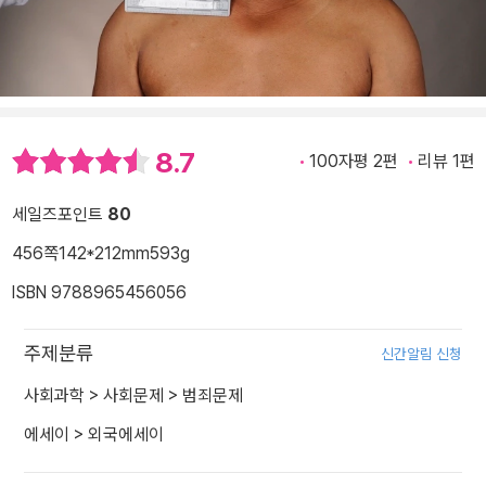
8.7
100자평 2편
리뷰 1편
세일즈포인트
80
456쪽
142*212mm
593g
ISBN 9788965456056
주제분류
신간알림 신청
사회과학
>
사회문제
>
범죄문제
에세이
>
외국에세이