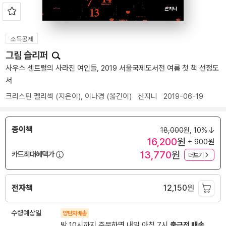
소득공제
그림 슬리퍼
사우스 센트럴의 사라진 여인들, 2019 서울국제도서전 여름 첫 책 선정도
서
크리스틴 펠리섹
(지은이),
이나경
(옮긴이)
산지니
2019-06-19
종이책
18,000
원,
10%
16,200
원
+ 900원
13,770
원
카드최대혜택가
더보기
전자책
12,150
원
수령예상일
양탄자배송
밤 10시까지 주문하면 내일 아침 7시
출근전 배송