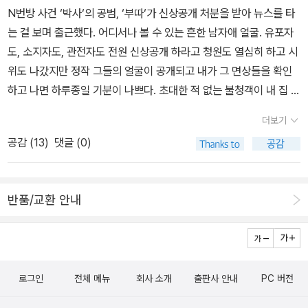
상황이 계속되었다. 다행히 가족 DNA 검사를 통해 여성들에게 공통
N번방 사건 ‘박사‘의 공범, ‘부따‘가 신상공개 처분을 받아 뉴스를 타
적으로 발견되었던 DNA와 일부 일치하는 사람의 기록을 찾을 수 있
는 걸 보며 출근했다. 어디서나 볼 수 있는 흔한 남자애 얼굴. 유포자
었고, 그렇게 범인이 검거되었다. 나는 범인이 검거되면 끝이라고 생
도, 소지자도, 관전자도 전원 신상공개 하라고 청원도 열심히 하고 시
각했던 사건이 재판 날짜가 정해지는 과정을 보고 경악을 금치 못했
위도 나갔지만 정작 그들의 얼굴이 공개되고 내가 그 면상들을 확인
는데 법대로 하다가 숨넘어가겠다는 생각 밖에는 안 들었다. 체포 시
하고 나면 하루종일 기분이 나쁘다. 초대한 적 없는 불청객이 내 집 문
점부터 사형 구형 시점까지 10년이라니... 범인이 제대로 법의 심판을
따고 들어와 하루종일 안나가는 느낌. 그러고보면 나는 어릴적부터
더보기
받는 걸 보기 전에 피해자 가족들이 먼저 숨넘어갈 지경이 아닌가.읽
범죄소설을 좋아하지 않는 애였다.열 네댓살 무렵, 내 또래들 사이에
으면서 법이란 게 뭔가라는 생각을 참 많이 했다. 범인을 잡는 데에 가
공감 (
13
)
댓글 (0)
서는 일본 작가의 범죄추리소설이 선풍적인 인기를 끌었다. 히가시노
장 큰 역할을 한 가족 DNA 검사도 처음에는 신청이 받아들여지지 않
게이고나 미야베 미유키 같은. 나도 유행에 동참하고자 몇 권 읽어봤
아서 두 번째 시도에서 허가받은 것이었다. 법은 정의가 아니라고는
지만 영 흥미를 느끼지 못했고, 중도하차가 일반이었다. (미스터리를
하지만, 그러면 어디서 정의를 찾아야 하는 걸까. 선고까지 10년에 이
반품/교환 안내
읽어야 한다면 차라리 『오페라의 유령』을 읽지!) 작가는 이런걸 도대
르는 저 과정을 버텨낸 피해자 가족들이 정말 대단하다는 생각이 들
체 어떻게 생각해내나, 싶게 완벽한 범죄 수법과 아귀가 딱딱 맞아 떨
었다. (아무도 청부하지 않았다. ;.;)책 안에서 피해자들의 개인사도
어지는 잔인한 살인 사건들은 구태여 읽고 싶지 않았다. 그런건 이미
세심하게 다루어지고 있어 저자가 희생자들과 그들의 가족들에게 느
TV만 켜도 쉬이 볼 수 있었으니까. 내게는 언제나 일상이 공상보다
끼는 책임감, 사명감을 잘 알 수 있었다. 이 사건을 담당했던 형사, 검
로그인
전체 메뉴
회사 소개
출판사 안내
PC 버전
무섭고 교묘했다. 현실은 으레 상상을 뛰어넘기 마련이고, 그렇기에
사, 변호사들의 개인 이력까지 다룰 필요가 있었을까 싶기는 한데 기
『그림 슬리퍼』는 소설보다 더 소설같은 범죄르포다. ‘그림 슬리퍼(Gri