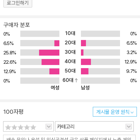
부검실에서 공보담당자 윈터를 통해 1985년 첫 사건 발생 이후 수십
로그인하기
년 동안 사람들의 관심에서 점점 사라져간 연쇄살인 사건을 알게 되
며, 그때부터 이 사건을 수면 위로 떠올리기 위해 노력한다. 15년 동
구매자 분포
안 범죄 기자로서 그림 슬리퍼의 수사 과정을 추적해온 크리스틴은
10대
0%
0%
수사관 인터뷰, 유일하게 살아남은 피해자 탐방 기사 및 대중에게 공
20대
6.5%
6.5%
개되지 않은 정보를 모아 <그림 슬리퍼: 사우스 센트럴에서 사라진
30대
3.2%
25.8%
여인들>에 담아냈다. 이 책은 정의로 가는 길고 험난한 길을 생생하
40대
고 정확히 포착하여 담아낸, 우리 시대의 가장 놀라운 범죄 르포집이
12.9%
22.6%
다. ▶ 아무도 관심 갖지 않던 우범지대의 살인 사건, ‘살인자 별명’을
50대
9.7%
12.9%
통해 알리다! 사우스 센트럴의 연쇄살인마는 자신의 집 6km 반경에
60대
0%
0%
여성
남성
서 10명이 넘는 흑인 여성을 무자비하게 살해했으며 그 시체를 우스
꽝스러운 형태로 보란 듯이 도로에 버렸다. 그러나 범죄의 피해자가
빈민가에 거주하는 흑인 여성이라는 점에 경찰, 정부, 언론은 모두 이
100자평
게시물 운영 원칙
연쇄살인을 외면했다. 저자 크리스틴 펠리섹은 사건에 대한 경찰, 정
부, 언론의 무관심에 분노하고, 범죄 전문 기자로서?사명감을 가지고
카테고리
사건에 대한 대중의 관심을 높이기 위해 ‘살인마 별명’을 정하기로 한