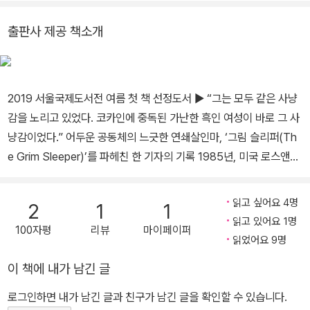
립체에 바치는 찬가』, 『수관 기피를 위한 기도』, 『엄마 아닌 여자들』,
『에일리언 클레이』 등이 있다.
출판사 제공 책소개
2019 서울국제도서전 여름 첫 책 선정도서 ▶ “그는 모두 같은 사냥
감을 노리고 있었다. 코카인에 중독된 가난한 흑인 여성이 바로 그 사
냥감이었다.” 어두운 공동체의 느긋한 연쇄살인마, ‘그림 슬리퍼(Th
e Grim Sleeper)’를 파헤친 한 기자의 기록 1985년, 미국 로스앤젤
레스 사우스 센트럴의 후미진 뒷골목에서 부패한 한 여성의 시신이
발견된다. 피해자는 가슴에 세 발의 총알 흔적이 있는 흑인 여성 데브
읽고 싶어요 4명
2
1
1
라 잭슨. 살인자가 저지른 이 첫 번째 살인은 이후에 있을 열 건이 넘
읽고 있어요 1명
100자평
리뷰
마이페이퍼
는 연쇄살인의 시작이었다. 그러나 이 사건은 하루가 멀다 하고 살인
읽었어요 9명
사건이 일어나는 로스앤젤레스의 대표 우범지역?사우스 센트럴 경찰
이 책에 내가 남긴 글
의 관심을 받지 못한 채 잊혀갔다. 2006년, <People>의 선임기자
크리스틴 펠리섹(Christine Pelisek)은 평소 취재를 위해 자주 찾던
로그인하면 내가 남긴 글과 친구가 남긴 글을 확인할 수 있습니다.