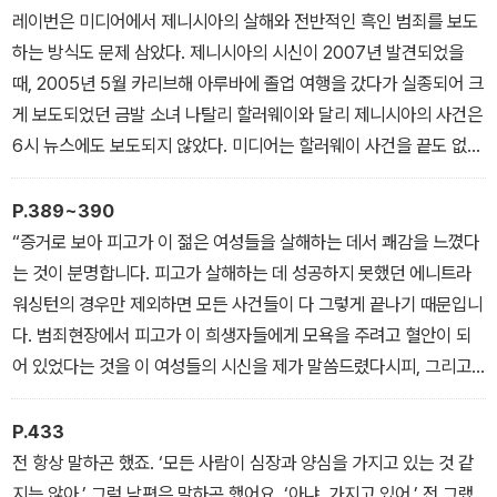
레이번은 미디어에서 제니시아의 살해와 전반적인 흑인 범죄를 보도
하는 방식도 문제 삼았다. 제니시아의 시신이 2007년 발견되었을
때, 2005년 5월 카리브해 아루바에 졸업 여행을 갔다가 실종되어 크
게 보도되었던 금발 소녀 나탈리 할러웨이와 달리 제니시아의 사건은
6시 뉴스에도 보도되지 않았다. 미디어는 할러웨이 사건을 끝도 없이
방송했다. 기자들이 조사하러 그 이국의 섬까지 파견되기도 했다. 레
이번의 딸이 쓰레기통에서 발견되었을 때, 조사하러 파견된 기자는
P.389~390
아무도 없었다. 기자 회견도 없었다. 보상금도 없었다.
“증거로 보아 피고가 이 젊은 여성들을 살해하는 데서 쾌감을 느꼈다
“그 애에 대해선 아무도 신경 쓰지 않았어요.” 그녀가 딱 잘라 말했다.
는 것이 분명합니다. 피고가 살해하는 데 성공하지 못했던 에니트라
워싱턴의 경우만 제외하면 모든 사건들이 다 그렇게 끝나기 때문입니
다. 범죄현장에서 피고가 이 희생자들에게 모욕을 주려고 혈안이 되
어 있었다는 것을 이 여성들의 시신을 제가 말씀드렸다시피, 그리고
여러분이 범죄현장 사진에서 보셨다시피, 쓰레기처럼 버림으로써 이
들에게 모욕을 주고 싶어 했다는 것을 분명히 볼 수 있습니다. 피고는
P.433
거기서 성적인 흥분도 느꼈고, 그렇기 때문에 다시, 또다시 그 행위를
전 항상 말하곤 했죠. ‘모든 사람이 심장과 양심을 가지고 있는 것 같
되풀이했던 겁니다. 만족감을 느끼기 위해서 말입니다.”
지는 않아.’ 그럼 남편은 말하곤 했어요. ‘아냐, 가지고 있어.’ 전 그랬