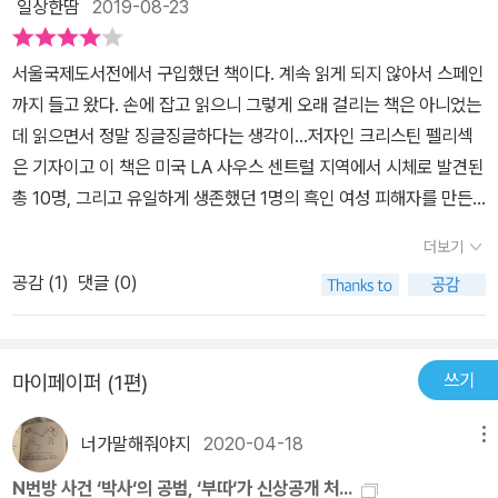
논란이 하루가 멀다 하고 일어나는 우리의 현실에서 생각해 볼 수 있
일상한땀
2019-08-23
는 이야기이다.
서울국제도서전에서 구입했던 책이다. 계속 읽게 되지 않아서 스페인
까지 들고 왔다. 손에 잡고 읽으니 그렇게 오래 걸리는 책은 아니었는
데 읽으면서 정말 징글징글하다는 생각이...저자인 크리스틴 펠리섹
은 기자이고 이 책은 미국 LA 사우스 센트럴 지역에서 시체로 발견된
총 10명, 그리고 유일하게 생존했던 1명의 흑인 여성 피해자를 만든
연쇄 살인범을 체포하고 그에게 사형 선고가 내려지기까지를 그녀가
더보기
기록한 것이다. 인종, 사회적인 지위, 지역적인 문제로 외면받았던 피
공감 (
1
)
댓글 (0)
해자들과 그 가족의 이야기, 수집한 증거가 막다른 길목에 다다를 때
도 포기하지 않고 전담반을 꾸려 이 사건을 추적했던 형사들의 이야
기가 세세하게 적혀 있다. 1980년대에 시작된 사건이 2006년에 이
쓰기
마이페이퍼 (1편)
르러 범인이 체포되고 2016년에 와서야 사형 선고가 이루어진 정말
징글징글한 과정이었다. 범인의 DNA와 사용한 총알이 피해자들에게
너가말해줘야지
2020-04-18
메뉴
남아 있었으나 일치하는 기록을 찾지 못해 수사관들은 번번이 좌절해
야 했고, 추적하던 형사가 은퇴할 시점이 되면 다른 형사가 이어받는
N번방 사건 ‘박사‘의 공범, ‘부따‘가 신상공개 처...