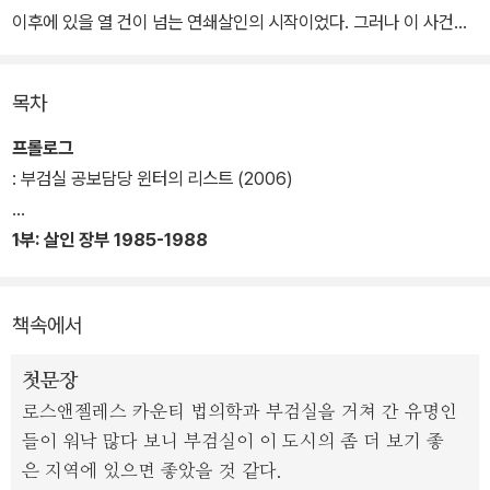
이후에 있을 열 건이 넘는 연쇄살인의 시작이었다. 그러나 이 사건은
하루가 멀다 하고 살인사건이 일어나는 로스앤젤레스의 대표 우범지
역 사우스 센트럴 경찰의 관심을 받지 못한 채 잊혀갔다.
목차
2006년, 「People」의 선임기자 크리스틴 펠리섹은 평소 취재를 위
프롤로그
해 자주 찾던 부검실에서 공보담당자 윈터를 통해 1985년 첫 사건
: 부검실 공보담당 윈터의 리스트 (2006)
발생 이후 수십 년 동안 사람들의 관심에서 점점 사라져간 연쇄살인
사건을 알게 되며, 그때부터 이 사건을 수면 위로 떠올리기 위해 노력
1부: 살인 장부 1985-1988
한다.
책속에서
15년 동안 범죄 기자로서 그림 슬리퍼의 수사 과정을 추적해온 크리
스틴은 수사관 인터뷰, 유일하게 살아남은 피해자 탐방 기사 및 대중
첫문장
에게 공개되지 않은 정보를 모아 <그림 슬리퍼 : 사우스 센트럴에서
로스앤젤레스 카운티 법의학과 부검실을 거쳐 간 유명인
사라진 여인들>에 담아냈다. 이 책은 정의로 가는 길고 험난한 길을
들이 워낙 많다 보니 부검실이 이 도시의 좀 더 보기 좋
생생하고 정확히 포착하여 담아낸 범죄 르포집이다.
은 지역에 있으면 좋았을 것 같다.