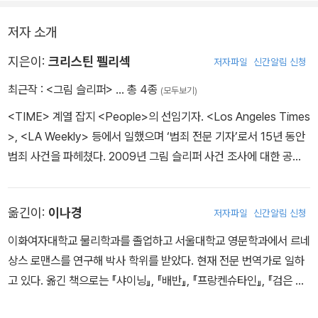
존엄성을 회복해주고자 한다.
저자 소개
지은이:
크리스틴 펠리섹
저자파일
신간알림 신청
최근작 :
<그림 슬리퍼>
… 총 4종
(모두보기)
<TIME> 계열 잡지 <People>의 선임기자. <Los Angeles Times
>, <LA Weekly> 등에서 일했으며 ‘범죄 전문 기자’로서 15년 동안
범죄 사건을 파헤쳤다. 2009년 그림 슬리퍼 사건 조사에 대한 공로
로 로스엔젤레스시 기자상을 수상했다. 2014년 3월, 그림 슬리퍼 사
건에서 펠리섹의 역할을 다룬 장편 영화가 방영되었다. 2019년 현재
옮긴이:
이나경
저자파일
신간알림 신청
CNN, Fox News 등 미국 전역에서 범죄 관련 인터뷰이로 활동하고
있다.
이화여자대학교 물리학과를 졸업하고 서울대학교 영문학과에서 르네
상스 로맨스를 연구해 박사 학위를 받았다. 현재 전문 번역가로 일하
고 있다. 옮긴 책으로는 『샤이닝』, 『배반』, 『프랑켄슈타인』, 『검은 미
래의 달까지 얼마나 걸릴까?』, 『화석을 사냥하는 여자들』, 『야생 조