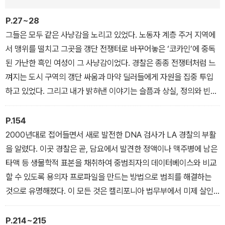
P.27~28
그들은 모두 같은 사냥감을 노리고 있었다. 노동자 계층 주거 지역에
서 맹위를 떨치고 그곳을 갱단 전쟁터로 바꾸어놓은 ‘코카인’에 중독
된 가난한 흑인 여성이 그 사냥감이었다. 경찰은 종종 전쟁터처럼 느
껴지는 도시 구역의 갱단 싸움과 마약 딜러들에게 자원을 집중 투입
하고 있었다. 그리고 내가 밝혀낸 이야기는 슬픔과 상실, 정의와 빈곤,
인종과 빈민 지역의 고통에 관한 것이었지만, 그 중심에는 사우스 센
트럴에서 사라진 여인들이 있었다.
P.154
사회에서 가장 취약한 입지에 처한 이 여인들은 그 전쟁의 부수적 피
2000년대로 접어들면서 새로 발전한 DNA 검사가 LA 경찰의 부활
해자였으며, 연쇄살인범의 쉬운 먹잇감이었다.
을 알렸다. 이곳 경찰은 곧, 담요에서 발견한 정액이나 맥주병에 남은
이 책은 그들의 이야기다.
타액 등 생물학적 표본을 채취하여 중범죄자의 데이터베이스와 비교
할 수 있도록 용의자 프로파일을 만드는 방법으로 범죄를 해결하는
것으로 유명해졌다. 이 모든 것은 캘리포니아 법무부에서 미제 살인
사건과 성범죄를 해결하기 위해 DNA 검사에 5,000만 달러의 보조
금을 지급한 것으로 시작되었다.
P.214~215