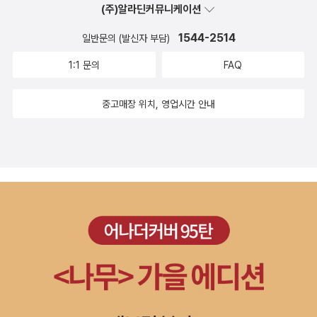
록이라는 입장에서 보면 기자인 저자는 필요하다고 느꼈을 수도 있었
(주)알라딘커뮤니케이션
m Sleeper)‘는 미국 로스앤젤레스의 사우스 센트럴 지역에서 오랜
으리라.세세한 기록인 만큼 책을 읽으며 저자와 희생자 가족, 형사들
세월에 걸쳐 흑인여성연쇄살인을 저질러왔던 살인마, 로니 프랭클린
1544-2514
일반문의 (발신자 부담)
이 느꼈을 분노, 절망 등을 그대로 함께 느낄 수 있는 반면, 그만큼 정
주니어의 닉네임이다. 사신을 뜻하는 Grim Reaper를 변용한 것으로
말 같이 진이 빠지기도 한다. 반성이나 후회나 아무런 인간적인 감정
1:1 문의
FAQ
보도의 효율을 높이기 위해 저자인 크리스틴 펠리섹이 직접 만들었
이 안 보이는 범인에게 과연 체포 이후 10년이란 시간을 재판에 허비
다. 아젠다 세팅과 이슈몰이에는 언론이 의도하는 이미지가 즉각적으
중고매장 위치, 영업시간 안내
해 줄 만한 가치가 있었는지는 정말 생각해 볼 문제가 아닌가 싶다.
로 연상되는 별명을 사건에 부여하는 것이 커다란 도움이 된다. 하지
만 이런 ‘이름짓기‘는 조주빈이 스스로를 악마라 여기며 자신을 캐릭
터라이징했던 것(‘박사‘ 조주빈 ˝악마의 삶 멈춰주셔서 감사˝ ...검찰
송치)과 맞물리며 내게 어떤 의문을 던졌다. 우리는 가해자의 삶과 피
해자의 삶 중 어떤 것을 궁금해 해야 할까. 스포트라이트는 어느 쪽을
비춰야 하는가. 펠리섹은 책의 도입부 프롤로그에서 자신이 캐나다의
조용한 수도 오타와에서 어린 시절을 보냈기 때문에 연쇄살인범에게
매료되었다고 밝힌다. 어려서부터 범죄 실화 관련 책들을 탐독하고 <
형사 콜롬보>, <제시카의 추리극장> 같은 드라마를 빼놓지 않고 봤
다고 하니, 나와는 정반대인 셈이다.장성한 펠리섹은 범죄전문기자가
되어 로스앤젤레스의 슬럼가, ‘사운스 센트럴‘에서 벌어지는 흑인여