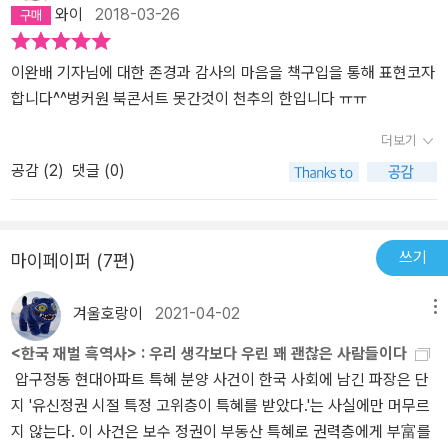
와이
2018-03-26
이완배 기자님에 대한 존경과 감사의 마음을 책구입을 통해 표현코자
합니다^^벙커원 북콘서트 못간것이 천추의 한입니다 ㅠㅠ
더보기
공감 (
2
)
댓글 (0)
쓰기
마이페이퍼 (7편)
겨울호랑이
2021-04-02
메뉴
<한국 재벌 흑역사> : 우리 생각보다 우린 꽤 괜찮은 사람들이다
압구정동 현대아파트 특혜 분양 사건이 한국 사회에 남긴 파장은 단
지 '유신정권 시절 특정 고위층이 특혜를 받았다.'는 사실에만 머무르
지 않는다. 이 사건은 보수 정권이 부동산 특혜로 권력층에게 부富를