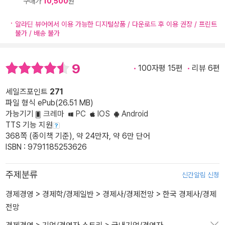
구매가
10,500
원
알라딘 뷰어에서 이용 가능한 디지털상품 / 다운로드 후 이용 권장 / 프린트
불가 / 배송 불가
9
100자평 15편
리뷰 6편
세일즈포인트
271
파일 형식 ePub(26.51 MB)
가능기기
크레마
PC
IOS
Android
TTS 기능 지원
368쪽 (종이책 기준), 약 24만자, 약 6만 단어
ISBN : 9791185253626
주제분류
신간알림 신청
경제경영
>
경제학/경제일반
>
경제사/경제전망
>
한국 경제사/경제
전망