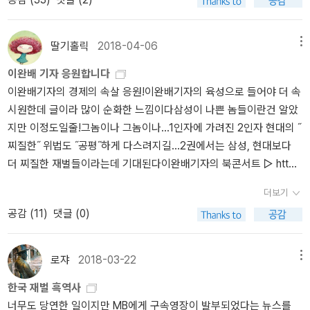
위에 있는 대략 열권정도의 책중에는 장르소설이 없다. 그래도 내가
모메 식당>이나 <빵과 수프 고양이와 함께 하기 좋은 날>이 연상되
로, 이럴 경우 종속회사를 관계회사로 바꿔 장부를 작성하는 게 옳다
좋아하는 소설책들이 많이 있기는 하지만. 그나마 요즘 책읽는 시간
네요. 어서 읽어봐야겠습니다. <재밌다고들 하지만 나는 두 번 다시
는 내용을 담았다'원문보기: http://www.hani.co.kr/arti/economy/fi
이 조금, 아주 조금 늘었다. 이 생각을 하니 괜히 기분이 조금 상쾌해
하지 않을 일>은 문학평론가 신형철 님께서 강추하신 책이라고 해서
nance/844167.html#csidxe71d808cd287480b2f399e13e68
딸기홀릭
2018-04-06
메뉴
지는 것 같기도 하고. 뭐.곰탕은 1권을 받았는데 읽을지말지 고민중이
구입해봤습니다. 작가도 작품도 전혀 모르는데도 믿을 만한 분이 추
31d9 간단히 정리해보면 이렇다. 바이오젠이 콜옵션 행사를 했다.→
이완배 기자 응원합니다
다. 읽으려면 2권을 사야하는데 그만큼의 재미를 보장하고 있을까?
천을 하시면 이렇게 구입을 하게 되네요(귀가 팔랑팔랑). 부디 재미있
삼성회계가 맞음바이오젠이 콜옵션 행사를 안했다. → 분식회계바이
이완배기자의 경제의 속살 응원!이완배기자의 육성으로 들어야 더 속
라는 망설임때문에. 사실 책이 이렇게 쌓여있지 않다면 고민없이 바
기를 바랍니다.<픽션들>은 <보르헤스의 말>이라는 책을 사놓고 보
오젠이 콜옵션 행사를 하지 않았는데도, 삼성바이오로직스는 회계기
시원한데 글이라 많이 순화한 느낌이다삼성이 나쁜 놈들이란건 알았
로 둘째권을 구매했을텐데 감당이 안되는 책무덤에 이 한권을 더 얹
르헤스의 책을 한 권도 읽어보지 못한 게 뒤늦게 떠올라서 보르헤스
준을 변경했다. 바이오젠이 콜옵션 행사를 하리라고 예측한 것이다.
지만 이정도일줄!그놈이나 그놈이나...1인자에 가려진 2인자 현대의 ˝
어놓기는 쉽지않네. 시의 전문은 읽어보지 못하고 그
의 대표작부터 읽어보려고 구입했습니다. 일본 문학을 주로 읽다보니
그런데 바이오젠은 콜옵션 행사를 하지 않았다. 사실 분식회계라고
찌질한˝ 위법도 ˝공평˝하게 다스려지길...2권에서는 삼성, 현대보다
저 4월이 오면, 습관처럼 April comes she will...을 떠올리고 4월은
서양 문학은 유명한데도 못 읽어본 작품이 아주 많습니다. 이참에 '보
볼 수 밖에 없다. 결과적으로 보면 삼성바이오로직스는 회계기준을
더 찌질한 재벌들이라는데 기대된다이완배기자의 북콘서트 ▷ htt
잔인한 달, 이라며 읊조리곤한다. 하지만 4월은. 4월은 그저 자연의
르헤스 월드의 매력'이 뭔지 조금이라도 깨달았으면 좋겠습니다. <아
바꿀 근거가 없는 것이다. 금융위 심리나 행정소송까지 가면 삼성이
p://podbbang.com/ch/9938?e=22565205
의미에서 잔인한 달이기도 하겠지만 우리에게는 더욱더 잔인한 달이
무도 기억하지 않았다>는 창비에서 나온 안재성 작가의 소설입니다.
승소할 가능성이 높다. 첫째, 김앤장이 회계규정 변경 건을 맡았다. 김
더보기
되고말았다................................ 제목에 대한 편견을 갖고 있어서 나
한국전쟁 당시 북한에서 남한으로 파견된 고위 간부가 인천상륙작전
앤장이 주요 대기업의 주요 건들을 독점하는 이유는 이렇다. 국세청
공감 (
11
)
댓글 (0)
역시 '4차 산업혁명시대에 우리아이, 뭐 해 먹고 살지? 라는 글을 보
이후 포로로 잡혀 10년형을 선고받고 고생하는 이야기를 그린 실화
고위직 출신이 많다. 재경부 고위직 출신이 많다. 공정의 고위직 출신
면 이 책은 펼쳐보고 싶지 않은 책이다. 그런데 이 책은 오히려 새로운
소설인데요, 단숨에 읽었을 만큼 흡인력이 높고 이야기가 가진 힘도
이 많다. .....두번째, 정부기관은 예산이라는 한계가 있는 반면 삼성은
시대 부모와 아이의 관계를 되돌아보는 에세이에 가깝댄다. 아이가
상당합니다. 일제강점기~미군정기~한국전쟁 시기에 대해 제가 가진
이 사건의 손실이 몇 조, 몇 십조가 될 수 있다. 변호인단 선임에 상상
로쟈
2018-03-22
메뉴
있다면 한번쯤 펼쳐보고 싶은 책. 출판하는 마음.'검토서, 회의
지식은 교과서에서 배운 수준을 넘지 않는데, 최근 <세 여자>나 <아
할 수 없는 예산을 퍼부을 수가 있다. 신현걸 교수나 최종학 교수에게
한국 재벌 흑역사
자료, 보도 자료 등 텍스트 자료는 많지만 좋은 아이디어는 대화 끝에
무도 기억하지 않았다> 같은 소설을 읽으며 정말 많은 것을 배우고
묻고 싶다. 회계라는 것이 투자자 및 일반 대중에게 합리적인 재무 정
너무도 당연한 일이지만 MB에게 구속영장이 발부되었다는 뉴스를
도출된다' 잡지를 읽을때는 마스트헤드를 책을 읽을 때는 판권 면을