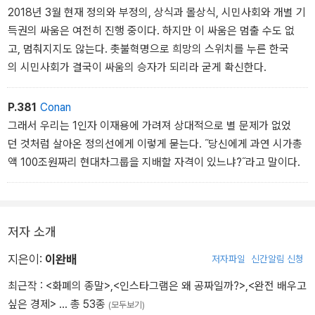
2018년 3월 현재 정의와 부정의, 상식과 몰상식, 시민사회와 개별 기
득권의 싸움은 여전히 진행 중이다. 하지만 이 싸움은 멈출 수도 없
고, 멈춰지지도 않는다. 촛불혁명으로 희망의 스위치를 누른 한국
의 시민사회가 결국이 싸움의 승자가 되리라 굳게 확신한다.
P.381
Conan
그래서 우리는 1인자 이재용에 가려져 상대적으로 별 문제가 없었
던 것처럼 살아온 정의선에게 이렇게 묻는다. ˝당신에게 과연 시가총
액 100조원짜리 현대차그룹을 지배할 자격이 있느냐?˝라고 말이다.
저자 소개
지은이:
이완배
저자파일
신간알림 신청
최근작 :
<화폐의 종말>
,
<인스타그램은 왜 공짜일까?>
,
<완전 배우고
싶은 경제>
… 총 53종
(모두보기)