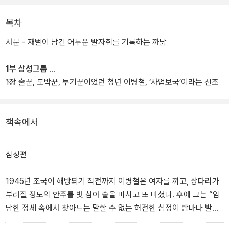
저자 이완배는 기자다. '동아일보'사회부와 경제부를 거쳐 현재 '민중
목차
의소리'에서 경제 기사를 쓰고 있다. 저자는 기자가 현대판 ‘사관’이어
서문 - 재벌이 남긴 어두운 발자취를 기록하는 까닭
야 한다고 믿는다. 왕의 어떤 압력에도 굴하지 않고 제대로 된 역사를
기록하기 위해 애썼던 사관의 역할이 기자의 임무라는 것. 사관은 왕
1부 삼성그룹
실의 역사를 기록했던 옛 관료다.
1장 술꾼, 도박꾼, 투기꾼이었던 청년 이병철, ‘사업보국’이라는 신조
어를 만들다 - 삼성그룹의 출범
저자가 이 책을 쓰게 된 이유도 바로 이것이었다. ‘신문의 지면은 이미
재벌이 컨트롤하는 광고에 종속됐고, 더 이상 누구도 감히 나서 재벌
책속에서
의 어두운 역사를 제대로 기록하지 않’고 있다는 것. 이러한 시대를 살
면서 저자는 재벌의 흑역사를 기록하는 작업은 한국의 미래를 위해서
라도 누군가는 반드시 해야 할 일이자, 기자의 소명이라고 확신했다.
삼성편
1945년 조국이 해방되기 직전까지 이병철은 여자를 끼고, 상다리가
부러질 정도의 안주를 벗 삼아 술을 마시고 또 마셨다. 후에 그는 “암
담한 정세 속에서 찾아드는 말할 수 없는 허전한 심정이 밤마다 발길
을 주석으로 돌리게 했을 뿐이다”라고 회고했는데, 암담한 정세 속에