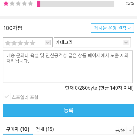
한다”는 것이다. 그래서 저자는 이 책이 재벌이 지배하는 한국 사회를
4.3%
바꾸는 데 작은 밑거름이 되기를 간절히 바란다. 재벌이 얼룩지게 한
한국 경제의 역사를 시민의 힘으로 바로잡을 때 <한국 재벌 흑역사>
(상), (하)권이 남긴 서글픈 기록들은 비로소 해피엔딩으로 완성될 것
100자평
게시물 운영 원칙
이다.
카테고리
현재
0
/280byte (한글 140자 이내)
스포일러 포함
등록
구매자 (10)
전체 (15)