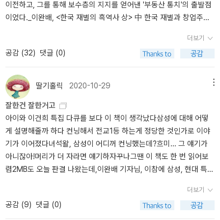
이전하고, 그를 통해 보수층의 지지를 얻어낸 '부동산 통치'의 출발점
이었다._이완배, <한국 재벌의 흑역사 상> 中 한국 재벌과 창업주에
대한 책들을 찾는 것은 그리 어렵지 않다. 책의 내용은 대부분 한국 전
더보기
쟁 이후 어려운 환경에서 창업자들이 민족을 '사랑하는 마음'으로 '혜
공감 (
32
)
댓글 (0)
안'을 가지고 '통찰력'을 갖고 미래 성장력을 찾아 '성실하게' 기업과
사업을 키웠는가로 요약할 수 있을 것이다. 물론, 이들도 인간인지라
소소한 결함, 문제 - 가족사, 협업, 불법 등 -가 없는 것은 아니지만,
딸기홀릭
2020-10-29
메뉴
이들이 세운 혁혁한 공(功) 앞에 작은 과(過)일 뿐이다. 대부분의 책
잘한건 잘한거고
들은 이 공식에 따라 창업자, 기업명, 사업 분야만 바꾸면 한 줄 리뷰
아이와 이건희 특집 다큐를 보다 이 책이 생각났다삼성에 대해 어떻
로 요약이 가능하다. 반면, <한국 재벌의 흑역사>는 제목에서 말하듯
게 설명해줄까 하다 컨닝해서 전교1등 하는게 정당한 것인가로 이야
'적은 공(功)과 큰 과(過)'를 알기 쉽게 잘 보여준다. 정주영식 경영의
기가 이어졌다녀석왈, 삼성이 어디꺼 컨닝했는데?흐미... 그 얘기가
신격화 이면에는 바로 이런 한국의 어두운 현실이 자리를 잡고 있다.
아니잖아!머리가 더 자라면 얘기하자꾸나그땐 이 책도 한 번 읽어보
무데뽀 경영 신화의 과실은 대부분 정주영 일가가 차지했고, 그로부
렴2MB도 오늘 판결 나왔는데,이완배 기자님, 이참에 삼성, 현대 특집
터 생긴 폐해는 대부분 한국 사회가 감당해 왔던 것이다... 한국 경제
한번 해주시죠??
현대사에서 사채 동결 조치는 재벌의 형성에 결정적인 역할을 한 사
더보기
건으로 평가받는다. 정부가 나서서 이처럼 대놓고 기업들의 빚을 탕
공감 (
9
)
댓글 (0)
감해줬는데, 경영자가 바보가 아닌 이상 그 정도 우호적 환경에서 자