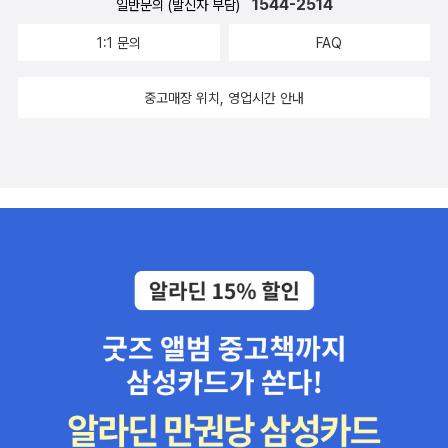
1544-2514
일반문의 (발신자 부담)
정이어야 한다. 전두환 구속 이후에 가장 바라던 바가 이루어져 다행
하고 있는 나는. 다시한번 나 자신을 되돌아보기는 했지만.
년 여성들로 구성된 팬클럽 내에서 벌어지는 알력과 다툼을 그린 소
스럽다. 내일은 맥주라도 한잔 해야겠다...
1:1 문의
FAQ
설이라는데 엄청 재미있을 것 같은 예감이 ㅎㅎㅎ <아무튼, 스릴러>
도 강추합니다.
중고매장 위치, 영업시간 안내