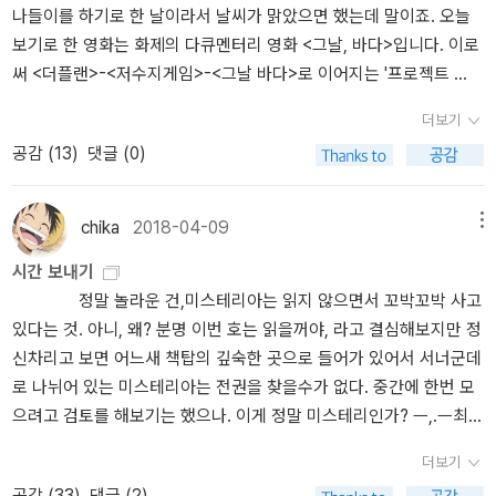
나들이를 하기로 한 날이라서 날씨가 맑았으면 했는데 말이죠. 오늘
다. 삼성바이오에피스가 적자니 당연히 손실로 반영된다. 그런데 단
마디로 표현하기에 가장 적절한 용어는 '관리의 삼성'이다. 그리고 삼
보기로 한 영화는 화제의 다큐멘터리 영화 <그날, 바다>입니다. 이로
순투자회사가 되면 사실상 경영권을 행사하지 않기 때문에 다른 기준
성은 '관리의 삼성'답게 전 사회적인 인재 관리에 나셨다. 사회에 힘이
써 <더플랜>-<저수지게임>-<그날 바다>로 이어지는 '프로젝트 不'
으로 반영한다. 투자회사의 가치를 평가하여 투자가치만큼 반영하는
있는 사람들이라면 무조건 삼성의 터울 안에 가둬놓는 잡식 공룡 같
3부작을 모두 보게 되네요. 저는 사실 영화를 즐겨보는 편이 아닌 데
것인데, 이 평가를 반영하면서 2014년末 손실이 996억원 거의 1천
은 거대한 식성, 힘 있는 자만이 아니라 '힘이 생길 가능성'이 있는 자
더보기
다가 영화관에서 영화를 보는 것보다는 집에서 보는 걸 선호하는데,
억이었던 회사가 2015년末 흑자 1조9천49억 회사가 된 것이다. 회
들까지 모두 포섭하는 무서운 정보력, 삼성이 그 숱한 비리와 편법을
공감 (
13
)
댓글 (0)
어쩌다 보니 '프로젝트 不' 3부작 중 두 편은 극장에서, 그것도 무대인
계기준 하나 바꿔 1천억 적자회사가 2조 이익 회사로 바뀐 것이다. 신
저지르고도 아직도 무사히 살아남은 이면에는 바로 그들의 대對 사회
사가 포함된 회차로 보았고, 볼 예정입니다. 저처럼 게으른 인간도 일
현걸은 매일경제와 인터뷰에서 다음과 같이 말한다. '회계를 아는 사
관리 시스템이 자리를 잡고 있다._이완배, <한국 재벌의 흑역사 상>
부러 영화표 예매하고 영화관에 가게 만드는 '힘'은 세상을 바꿔준 사
람이라면 삼성바이오로직스의 회계 처리가 국제회계기준(IFRS)을 따
中 이게 바로 한국 사회의 민낯이다. 이재용과 삼성은, 그리고 한국
chika
2018-04-09
메뉴
람들에 대한 고마움일까요, 오랜 세월 정치에 무관심했던 것에 대한
랐다는 데 동의할 겁니다.' http://news.mk.co.kr/newsRead.php?
재벌들은 한국 사회에서 영향력을 행사할 수 있는 모든 지도층들에게
시간 보내기
죄책감일까요...암튼 <그날 바다>는 세 편 중에서도 가장 슬프고 마음
year=2018&no=289878그런데 되묻고 싶다. '그건 바이오젠이 콜
유혹의 손길을 내민다. 당장 무언가를 쥐어주기도 하고, 미래의 달콤
정말 놀라운 건,미스테리아는 읽지 않으면서 꼬박꼬박 사고
아픈 영화일 것 같아서 손수건을 꼭 챙겨갈 예정입니다.그럼 그동안
옵션을 행사한다고 해서 그런거잖아요. 그런데 콜옵션 행사 안했잖아
한 보상으로 유혹하기도 한다. 주변 사람들이 승승장구하는 모습을
있다는 것. 아니, 왜? 분명 이번 호는 읽을꺼야, 라고 결심해보지만 정
산 책들을 소개합니다. 그동안 말로만 명성을 전해들었던 마쓰이에
요, 결과적으로는 회계기준을 바꿔서는 안되는 거 잖아요'바이오젠이
보며 많은 지도층들은 ‘나에게도 언젠가 저런 혜택이 돌아올지도 몰
신차리고 보면 어느새 책탑의 깊숙한 곳으로 들어가 있어서 서너군데
히사시의 소설 <여름은 오래 그곳에 남아>와 신작 <우아한지 어떤지
콜옵션 행사를 한다는 것은 삼성바이오에피스의 지분을 바이오젠이
라‘라는 은밀한 상상을 한다. 그리고 그 상상이 자신을 옭아매 스스로
로 나뉘어 있는 미스테리아는 전권을 찾을수가 없다. 중간에 한번 모
모르는>을 구입했습니다. 둘 다 제목이 신선하네요.<여름은 오래 그
추가로 취득한다는 것이고, 결국 바이오젠이 삼성바이오에피스의 대
재벌의 노예가 된다._이완배, <한국 재벌의 흑역사 상> 中
으려고 검토를 해보기는 했으나. 이게 정말 미스테리인가? ㅡ,.ㅡ최근
곳에 남아>는 현대 건축에 의문을 품고 느리지만 천천히, 인간의 삶
주주가 되는 것이다. 그나마 최종학 교수는 양심은 있는지 콜옵션 행
에, 아마 많이 읽었겠지만 범죄자 티저북도 읽고 레이디 조커도 읽었
을 만들어가는 건축가에 관한 이야기, <우아한지 어떤지 모르는>은
사 가능성이 높다는 것을 전제로 했다고 말한다. '당시 내가 제출한 의
더보기
다. 그러다보니 마음은 자꾸 장르소설로 향하고 있는데 지금 내 책상
혼자 사는 남성에 관한 이야기라고 하는데, 어딘지 무레 요코의 <카
견서에는 바이오젠의 콜옵션 행사 가능성이 상당히 높아진 것을 전제
공감 (
33
)
댓글 (2)