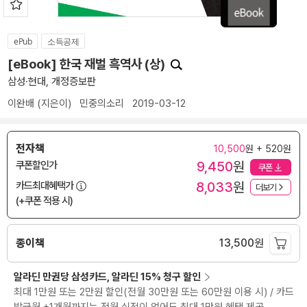
ePub
소득공제
[eBook] 한국 재벌 흑역사 (상)
삼성·현대, 개정증보판
이완배
(지은이)
민중의소리
2019-03-12
전자책
10,500
원 + 520원
9,450
원
쿠폰할인가
쿠폰
8,033
원
카드최대혜택가
더보기
(+쿠폰 적용 시)
종이책
13,500
원
알라딘 만권당 삼성카드, 알라딘 15% 청구 할인
최대 1만원 또는 2만원 할인(전월 30만원 또는 60만원 이용 시) / 카드