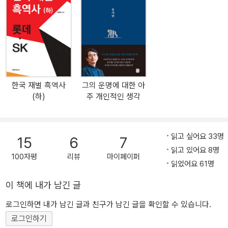
어내렸다. 영원히 가능하지 않을 것 같았던 이재용의 구속도 마침내
이뤄졌다. 롯데 가문 최초로 총수 신동빈이 구속됐다. 하지만 위대한
역사의 발걸음을 부정하는 퇴행적 모습도 여전했다. 1심에서 구속됐
던 이재용은 2심에서 집행유예로 풀려났다. (하)권의 주인공인 롯데
총수 신동빈은 구속됐지만 또 다른 주인공 최태원은 여전히 글로벌
기업의 총수로 남아있다. 저자가 서문에 남긴 말처럼 역사는 일직선
한국 재벌 흑역사
그의 운명에 대한 아
으로 진보하지 않는다. 때로는 정체되고 때로는 나선형을 그리며 퇴
(하)
주 개인적인 생각
보하는 듯도 보인다. 하지만 인류의 역사가 궁극적으로 전진했던 것
처럼, 저자는 재벌이 지배하는 이 퇴행적 산업구조가 언젠가 시민의
힘으로 극복될 것이라고 믿는다. (하)권 역시 (상)권과 마찬가지로 한
읽고 싶어요 33명
15
6
7
국의 그 어느 역사책에도 제대로 기록되지 않은 재벌들의 악행을 고
읽고 있어요 8명
발적으로 기록했다. (상)권에서 삼성과 현대라는 한국 사회 최상위 두
100자평
리뷰
마이페이퍼
읽었어요 61명
재벌을 다뤘다면, (하)권에서는 그에 못지않은 악행의 역사를 갖고 있
으나 삼성과 현대에 가려 제대로 조명되지 않았던 롯데와 SK의 흑역
이 책에 내가 남긴 글
사를 집중적으로 조명했다. 롯데가 박정희, 전두환, 이병박과 철저한
로그인하면 내가 남긴 글과 친구가 남긴 글을 확인할 수 있습니다.
유착으로 거대 재벌로 성장한 과정, 한국 유통업계에서 ‘갑질’로 명성
로그인하기
을 떨친 롯데의 문화, 롯데 가문에서 끝없이 이어졌던 형제간의 난투,