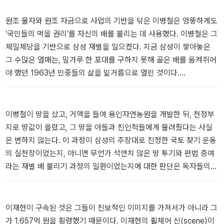
서 광복의 희망을 찾아 피 흘리고 싸운 수많은 독립투사들이 들으면
코웃음도 아까운 방탕이었다.
원조 물자와 원조 자금으로 사업의 기반을 닦은 이병철은 엉뚱하게도
_ 삼성그룹의 출범
‘국민들의 먹을 권리’를 자신의 배를 불리는 데 사용했다. 이병철은 그
제일제당을 기반으로 삼성 재벌을 일으켰다. 지금 삼성이 쌓아놓은
그 수많은 열매는, 밀가루 한 포대를 구하지 못해 곯은 배를 움켜쥐어
야 했던 1963년 민중들의 삶을 밑거름으로 열린 것이다.
_ 삼분폭리 사건과 제일제당
이병철이 땅을 샀고, 거액을 들여 용인자연농원을 개발한 뒤, 천정부
지로 땅값이 올랐고, 그 땅을 아들과 친인척들에게 물려줬다는 사실
은 변하지 않는다. 이 과정이 삼성의 주장대로 진정한 국토 찾기 운동
의 실천장이었는지, 아니면 무언가 석연치 않은 땅 투기와 편법 증여
라는 재벌 배 불리기 과정의 일환이었는지에 대한 판단은 독자들의
몫이다.
_ 용인에 등장한 거대한 별장 용인자연농원
이재현이 구속된 것은 그들이 진보적인 이미지를 가져서가 아니라 그
가 1,657억 원을 횡령했기 때문이다. 이재현의 휠체어 신(scene)이