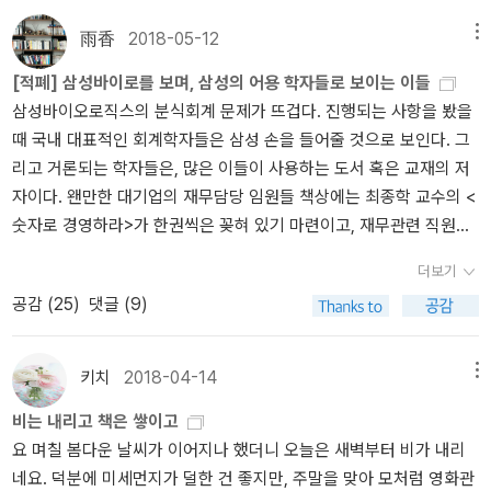
본 축적을 못한다는 것은 말이 안 되기 때문이다. 실제로 정주영 역시
사채 동결 조치로 홀가분하게 빚을 털고, 1970년대 현대그룹의 재벌
雨香
2018-05-12
메뉴
화에 성공했다._이완배, <한국 재벌의 흑역사 상> 中 거대 기업들이
[적폐] 삼성바이로를 보며, 삼성의 어용 학자들로 보이는 이들
연환계(連環計)로 묶인 한국만의 독특한 기업 집단인 '재벌'이 한국
삼성바이오로직스의 분식회계 문제가 뜨겁다. 진행되는 사항을 봤을
경제에 미친 영향은 높고 깊다. 때문에, 이에 대해 단정적으로 말하기
때 국내 대표적인 회계학자들은 삼성 손을 들어줄 것으로 보인다. 그
는 어렵지만 한 가지는 분명하게 다가온다. 경제 성장의 주역은 박정
리고 거론되는 학자들은, 많은 이들이 사용하는 도서 혹은 교재의 저
희도, 정주영도, 이병철도 아닌 우리들의 아버지들과 어머니들이라는
자이다. 왠만한 대기업의 재무담당 임원들 책상에는 최종학 교수의 <
사실이다. 왕조(王朝) 중심의 사관(史觀)이 오늘날에도 이어지면서
숫자로 경영하라>가 한권씩은 꽂혀 있기 마련이고, 재무관련 직원들
이분들의 희생과 노력이 드러나지 않지만, 우리 곁에서 우리와 함께
책상에는 신현걸의 회계학 책들이 한권씩 있을 정도이다. 직접적으로
계신 분들이 진정한 경제 성장의 주역이라는 사실이고, 재벌 경영층
더보기
회계와 관련없는 나도 신현걸의 회계책을 한 권 가지고 있을 정도다.
들은 이러한 경제 성장의 과실을 '유통'했을 뿐이라는 것을 실감하게
공감 (
25
)
댓글 (9)
(연결회계 참고차 간혹 펼쳐본다.)분식회계 논란이 이는 사건은 이렇
된다. 개인적으로 <한국 재벌의 흑역사>의 진정한 교훈은 재벌의 검
다. '자회사 회계처리 건은 2015년말 결산 실적 반영에서 국제회계
은 역사보다, 그 밑에 감추어진 숨은 공신들의 노력을 우리가 이해할
기준(IFRS) 기업회계기준서 제1110호(연결재무제표) B23(3)에 의
때, 생각보다 우리들이 꽤 괜찮은 이들이라는 생각이 들었을 때 비로
키치
2018-04-14
메뉴
거해 자회사인 삼성바이오에피스를 연결 종속회사에서 관계회사로
소 온전하게 우리 몫을 요구할 수 있지 않을까. 그렇게 되었을 때, 재
비는 내리고 책은 쌓이고
변경 회계처리 한 것'원래 자회사(종속회사) 였던 삼성바이오에피스
벌의 흑역사는 막을 내린다고 생각된다. 그런 면에서 다소 엉뚱하지
요 며칠 봄다운 날씨가 이어지나 했더니 오늘은 새벽부터 비가 내리
를 단순 투자회사(관계회사)로 바꾼 것이다. 잠깐 쉽게 설명하자면 경
만, 자신을 인정하고 '꽤 괜찮다'는 생각을 하며 리뷰를 갈무리한다...
네요. 덕분에 미세먼지가 덜한 건 좋지만, 주말을 맞아 모처럼 영화관
영권을 행사하는 자회사의 손익은 매해 해당 자회사의 실적을 반영한
우리 모두는 우리 생각보다 꽤 괜찮은 사람이다... 삼성의 특징을 한