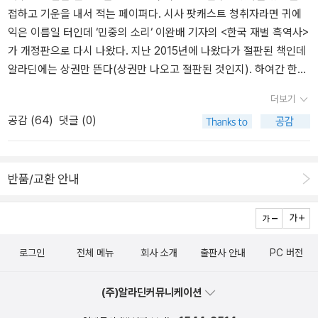
많은 생각을 했습니다. 앞으로도 역사 소설, 실화 소설은 꾸준히 읽어
보를 전달하는 게 원래 목적이 아닌가라는 질문이다. 실적이 좋아진
접하고 기운을 내서 적는 페이퍼다. 시사 팟캐스트 청취자라면 귀에
들춰본다. 한 권의 책은 어느 날 갑자기 하늘에서 뚝 떨어지지 않는다.
나갈 생각입니다. <집 놀이>는 김진애 전 의원님의 신작입니다. 김진
것도 아닌데, 단순히 회계기준 변경으로 손실 1천억 회사가 바로 다음
익은 이름일 터인데 ‘민중의 소리‘ 이완배 기자의 <한국 재벌 흑역사>
기사 하나만 놓고 봐도 그렇다. 바이라인은 으레 기자의 몫이지만 그
애 전 의원님은 건축가이자 정치인이자 작가이자... 정말 다재다능하
해 이익 2조 회사가 되는 게 과연 회계가 갖는 본래의 목적과 의도에
가 개정판으로 다시 나왔다. 지난 2015년에 나왔다가 절판된 책인데
기사 하나가 출판되기까지 사진,교정,교열,편집,미술(디자인) 등 복잡
시고 열정도 많은 분이시죠. 예전에 <책으로 트다>라는 팟캐스트를
부합하는 것인지 말이다. 특히 이 분들이 좀 생각을 했으면 하는게, 이
알라딘에는 상권만 뜬다(상권만 나오고 절판된 것인지). 하여간 한번
한 공정을 거친다. 제작에 관여한 사람들의 이름을 굳이 찾아보는 것
진행하신 적도 있고요. 이분이 쓰신 책도 꾸준히 읽어왔는데 이번 책
런 일들이 되면 일반 대중들은 회계는 조작가능하다라는 인식을 심어
검색해본 기억이 있다.문재인 정부의 적폐청산과 재벌개혁 등의 과제
은 그 보이지 않는 노동에 보내는 독자의 격려다. 책이 좋았다면 판권
은 어떨지 기대되어 구입해봤습니다. 집에 관한 책이면서 집뿐만 아
줄 수도 있는 것이다. 자신들이 이야기하는 회계에 대한 부정적인 인
더보기
가 한창 진행중인 상황에서 왜 청산과 개혁이 우리에게 필요한지 잘
면은 더 중요해진다. 그들의 이름이 내가 읽을 다음 책을 결정하는 하
니라 현대인의 주거 생활, 라이프스타일, 가족 문제 등등을 아우르는
식을 더 심하게 가져다 줄 수 있다는 점을 좀 제발 유념했으면 좋겠
공감 (
64
)
댓글 (0)
말해줄 수 있는 책이겠다. 그래서 토마스 만의 <부덴브로크가의 사람
나의 기준이 되기 때문이다. 이 책은 그 '이름들'에 바치는 헌사다. 편
책이기도 한 것 같아 기대됩니다. 민중의 소리 이완배 기자님의 책 <
다. * 신현걸의 인터뷰에 있는 매일경제신문 기사 아래쪽에 나오는 안
들>을 강의하는 시간에 책을 소개하기도 했다. 나도 오늘 주문했으니
집자, 북 디자이너, 번역가 등 책에 관여하는 삶을 선택한 인터뷰이 열
한국 재벌 흑역사> 상, 하권도 구입했습니다. 이런 책은 민중의 소리
진회계법인은 대우조선해양 분식회계문제로 영업정지 1년의 과거 이
내일이나 받아볼 테지만. ˝재벌들이 한국 현대사에 남긴 어두운 발자
명의 켜켜이 숨은 노동이 인터뷰어의 다정한 마음과 얽혀 다시 한 권
& 이완배 기자님 후원하는 셈치고 그냥 구입해야죠. 물론 책 내용도
력이 있다. 물론 이명박근혜 정부를 봤을 때 학자적 양심을 가진 교수
반품/교환 안내
취를 기록한 책. 삼성과 현대, LG와 SK, 롯데와 한화 등 재벌의 어두
의 책이 되었다. 피해와 가해의 페미니즘. 성차별, 성폭력 문제
꼭꼭 씹어 읽겠습니다. 마지막은 알라딘 중고서점에서 구입한 가즈
들이 없다는 것을 많이 봐 왔지만, 씁쓸하다. * 최근에 일
운 역사를 반추하고 비판하면서 한국 사회를 성찰한다. 이 책은 (상)
에 관한 주된 쟁점을 피해와 가해 개념을 중심에 두고 들여다봤다. 강
오 이시구로의 <파묻힌 거인>과 마리 유키코의 <갱년기 소녀>입니
어나는 삼성의 일들을 보면서 삼성을 다룬 책들의 2부는 더 많은 이
권에서 비교적 내용이 방대한 삼성과 현대를, (하)권에서 LG, SK, 롯
간과 섹스를 구분하지 못하고 성폭력을 정당화하는 강간문화를 드러
다. <파묻힌 거인>은 가즈오 이시구로가 노벨문학상을 수상한 직후
야기들이 실려야 한다는 생각이 든다.
데, 한화 등 여러 재벌의 흑역사를 기록한다.˝바라건대 국민 필독서로
내는 것, 성폭력은 권력과 폭력의 문제임을 밝히려는 것이 이 책의 목
에 구입해서 읽다가 끝까지 못 읽고 팔아버렸는데 중고서점에서 새
집집마다 한권씩 꽂아두고 일독하면 좋겠다. 이런 건 시민적 책임의
로그인
전체 메뉴
회사 소개
출판사 안내
PC 버전
표. 자발적 고립 생활,이었던가? 아무튼. 미니멀라이프
책 같은 헌 책을 만난 김에 이번엔 끝까지 읽어보려고 구입했습니다.
일부로서 ‘공적인 독서‘에 해당한다. 정부의 개헌안도 요 며칠간 발표
를 실천하면서 요즘은 sns를 통해 일기처럼 그걸 올린다고 하니. 선
과연 저는 이 책을 끝까지 읽을 수 있을까요 ㄷㄷㄷ<갱년기 소녀>는
되었는데 차츰 정권교체의 효과가 가시화/제도화되어 가는 느낌이다.
(주)알라딘커뮤니케이션
현경의 책을 보면서 나도 한번 해볼까, 했지만 도저히. 그후로 몇년동
얼마 전 이다혜 기자의 <아무튼, 스릴러>를 읽으면서 재밌겠다 싶어
야당의 반대로 개헌안의 통과여부는 불투명하지만 모든 일은 사필귀
안 한번도 들춰보지 않은 것이 무엇인지를 알면서도 차마 버리지 못
기억해둔 책인데 마침 중고서점에 있길래 구입했습니다. 4,50대 중