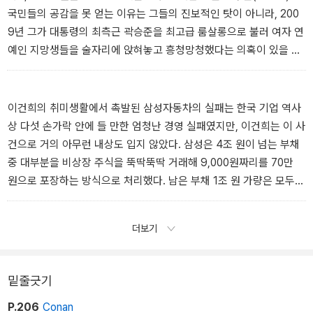
국민들의 공감을 못 얻는 이유는 그들의 진보적인 탓이 아니라, 200
9년 그가 대통령의 최측근 곽승준을 최고급 룸살롱으로 불러 여자 연
예인 지망생들을 술자리에 앉혀놓고 흥청망청했다는 의혹이 있을 정
도로 그의 도덕성이 의심받기 때문이다.
_ CJ그룹의 태동
이건희의 취미생활에서 촉발된 삼성자동차의 실패는 한국 기업 역사
상 다섯 손가락 안에 들 만한 엄청난 경영 실패였지만, 이건희는 이 사
건으로 거의 아무런 내상도 입지 않았다. 삼성은 4조 원이 넘는 부채
중 대부분을 비상장 주식을 뚝딱뚝딱 거래해 9,000원짜리를 70만
원으로 포장하는 방식으로 처리했다. 남은 부채 1조 원 가량은 모두
삼성 계열사들이 물었다. 사고는 이건희가 치고, 책임은 그룹 전체와
한국사회가 나누어 짊어진 꼴이었다.
더보기
_ 이건희의 자동차 사랑과 삼성자동차의 몰락
밑줄긋기
P.206
Conan