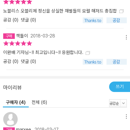
노블리스 오블리제 정신을 상실한 재벌들의 모럴 해저드 총집합
공감 (
0
)
댓글 (0)
책돌이
2018-03-28
메뉴
이완배 기자님~!! 최고입니다~!! 응원합니다.
공감 (
0
)
댓글 (0)
쓰기
마이리뷰
구매자 (4)
전체 (6)
메뉴
marxee
2018-03-17