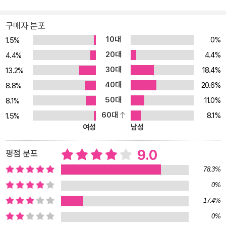
셋째 부인에게 회사 돈을 몰아준 창업주 신격호의 몰염치, 반도체 회
로도보다도 복잡했다는 롯데그룹의 지배구조 등 롯데의 흑역사가 이
구매자 분포
책에 상세히 기록됐다. 또 적산 가로채기로부터 시작된 SK그룹의 출
10대
0%
1.5%
범, 롯데 못지않은 SK의 정경유착 역사, 소버린 사태와 SK글로벌의
20대
4.4%
4.4%
분식회계, 불륜에도 회사 돈을 쓰는 최태원의 뻔뻔한 행태, 그리고 최
30대
18.4%
13.2%
태원이 4조 원대 거부가 된 과정 등 SK그룹의 흑역사도 빠짐없이 적
40대
20.6%
혔다. 삼성과 현대의 흑역사를 다뤘던 (상)권 증보판에는 이재용이 2
8.8%
017년 촛불혁명 과정에서 구속됐다가 이듬해 풀려난 과정이 추가됐
50대
11.0%
8.1%
다. 이재용은 이병철, 이건희로 이어졌던 삼성그룹 총수 중 최초로 영
60대
8.1%
1.5%
어의 몸이 됐다. 저자는 (하)권 서문을 통해 “이 책이 한국의 패악적
여성
남성
인 재벌을 개혁하는데 작은 힘이 되기를 간절히 소망한다. 나의 부족
으로 채우지 못한 이 책의 여백 위에 4개월 넘게 함께 촛불을 들었던
9.0
평점 분포
시민들의 뜨거운 의지가 가득 채워졌으면 좋겠다”는 소망을 밝혔다.
78.3%
세상은 바뀌었지만 재벌들의 악행은 멈추지 않았다. 그들은 너무나
0%
큰 죄를 짓고도 태연히 거리를 활보하며 경영활동을 한다. 그래서 이
17.4%
책은 아직도 미완성이다. 저자의 소망은 “촛불을 들고 재벌 개혁을 염
원했던 수 천 만의 벗들이 이 책의 부족한 부분을 함께 채워나갔으면
0%