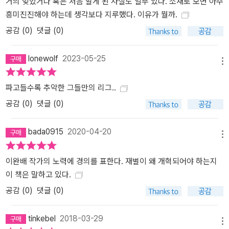
거의 잊었거나 혹은 처음 알게 된 사실도 일부 있다. 소재로 보면 아주
흥미진진해야 하는데 생각보다 지루했다. 이유가 뭘까.
공감 (
0
)
댓글 (0)
lonewolf
2023-05-25
메뉴
파고들수록 추악한 그들만의 리그..
공감 (
0
)
댓글 (0)
bada0915
2020-04-20
메뉴
이완배 작가의 노력에 경의를 표한다. 재벌이 왜 개혁되어야 하는지
이 책은 말하고 있다.
공감 (
0
)
댓글 (0)
tinkebel
2018-03-29
메뉴