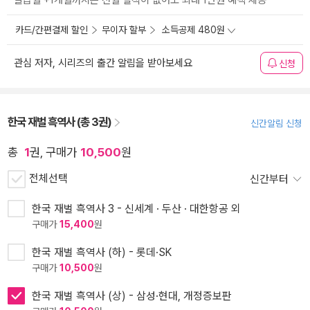
발급월 +1개월까지는 전월 실적이 없어도 최대 1만원 혜택 제공
카드/간편결제 할인
무이자 할부
소득공제 480원
관심 저자, 시리즈의 출간 알림을 받아보세요
신청
한국 재벌 흑역사 (총 3권)
신간알림 신청
총
1
권, 구매가
10,500
원
전체선택
신간부터
한국 재벌 흑역사 3 - 신세계 · 두산 · 대한항공 외
구매가
15,400
원
한국 재벌 흑역사 (하) - 롯데·SK
구매가
10,500
원
한국 재벌 흑역사 (상) - 삼성·현대, 개정증보판