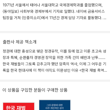
1971년 서울에서 태어나 서울대학교 국제경제학과를 졸업했으며,
〈동아일보〉 사회부와 경제부에서 기자로 일했다. 네이버 금융서비스
팀장을 거쳐 〈민중의소리〉에서 11년간 경제 담당 기자로 활동했다. 현
재는 경제 콘텐츠를 쉽게 풀어내는 유튜브 채널 ‘이완배의 하모니’를
운영하며, 경제 해설자로서 대중과 소통하는 등 활동 폭을 넓히고 있
다. 두 자녀를 사랑하는 평범한 아빠로서 아이들에게 좀 더 나은 세상
출판사 제공 책소개
과 가치 있는 행복을 물려주고 싶다는 소박한 꿈을 갖고 있다. 《화폐
의 종말》은 돈의 의미가 흔들리고 있는 지금, 우리가 알던 화폐의 역
정권에 대한 충성으로 맺은 정경유착, 이를 등에 업고 이룬 초고속 성
사는 끝났음을 선고하는 이야기로 시작해, 화폐가 탄생한 과거의 시
장과 특혜, 순환출자 경영권 장악을 위한 가족 간의 배반과 난투…….
점으로 거꾸로 거슬러 오른다. 새로운 화폐의 시대를 맞이하기에 앞
한국 재벌들이 그토록 감추고자 했던 암흑의 역사, 이제 그 어두운 기
서 우리는 ‘화폐란 무엇인가’라는 근본적 질문 앞에 서 있다. 기자 시
록을 한국 현대사에 이 책이 아직도 미완성인 이유 <한국 재벌 흑역
절 쌓은 경험과 풍부한 사례를 통해 경제 이야기를 흥미롭게 전하는
사 (상)>이 발간된 이후 2년 3개월 만에 <한국 재벌 흑역사 (하)>가
것이 그의 특기인 덕분에, 이 책은 〈독서평설〉의 칼럼으로 실려 화제
출간된다. 출판사 사정으로 절판됐던 <한국 재벌 흑역사 (상)>도
를 모으기도 했다. 지은 책으로는 《인스타그램은 왜 공짜일까?》 《나
(하)권 출간과 동시에 개정증보판으로 다시 독자들께 선을 보인다.
이 상품을 구입한 분들이 구매한 상품
의 첫 금융 공부》 《한국 재벌 흑역사 시리즈》 《시장의 빌런들》 《경제
(상)권에서는 삼성과 현대를 다뤘고, 이번 (하)권에서는 롯데와 SK의
전쟁의 흑역사》 《삶의 무기가 되는 쓸모 있는 경제학》 등이 있다.
흑역사가 기록됐다. (상)권과 (하)권의 공백 기간 동안 한국 사회에서
는 많은 일이 벌어졌다. 시민사회는 촛불혁명으로 박근혜 정권을 끌