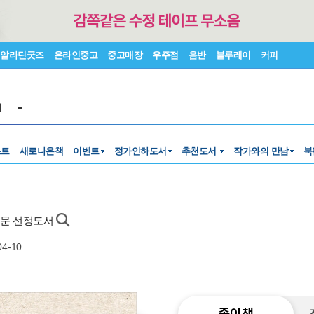
알라딘굿즈
온라인중고
중고매장
우주점
음반
블루레이
커피
서
스트
새로나온책
이벤트
정가인하도서
추천도서
작가와의 만남
북
양부문 선정도서
04-10
종이책