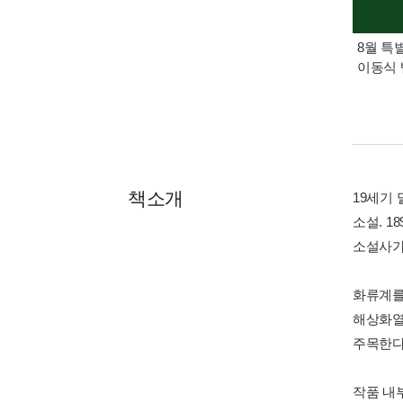
8월 특
이동식 
책소개
19세기
소설. 
소설사가
화류계를
해상화열
주목한다
작품 내