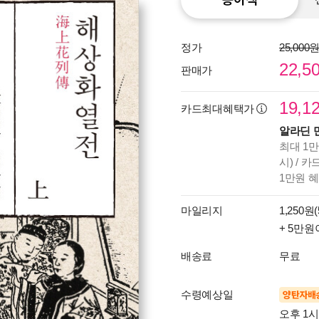
정가
25,000
22,5
판매가
19,1
카드최대혜택가
알라딘 
최대 1만
시) / 
1만원 
마일리지
1,250원(
+ 5만원
배송료
무료
수령예상일
양탄자배
오후 1