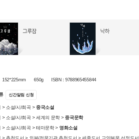
152*225mm
650g
ISBN : 9788965455844
류
신간알림 신청
서
>
소설/시/희곡
>
중국소설
서
>
소설/시/희곡
>
세계의 문학
>
중국문학
서
>
소설/시/희곡
>
테마문학
>
영화소설
서
>
추천도서
>
외부/전문기관 추천도서
>
세종도서 교양부문 선정도