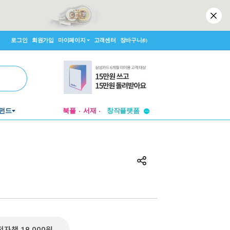
로그인
회원가입
마이페이지
고객센터
장바구니
(0)
투비컨티뉴드
펀드
북플
서재
창작플랫폼
투비컨티뉴드