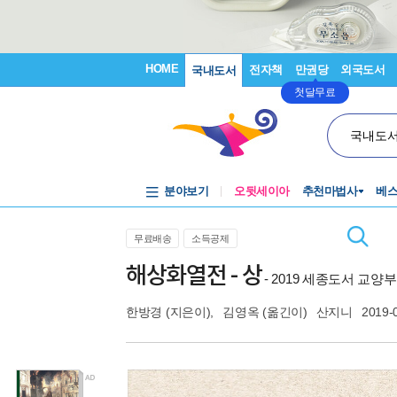
HOME
전자책
만권당
외국도서
국내도서
첫달무료
국내도
분야보기
오뒷세이아
추천마법사
베
무료배송
소득공제
해상화열전 - 상
- 2019 세종도서 교
한방경
(지은이),
김영옥
(옮긴이)
산지니
2019-