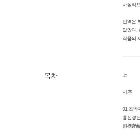
사실적으
번역은 
맡았다.
작품의 
목차
上
서序
01 조
홍선경은
趙樸齋