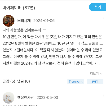
읽는 것으로 돌아가기를 반복해서 읽어내고 그 읽음과 생각을 글로
만큼이나 급박하게 이뤄졌다. 프랑스 미술의 고전적 성향이 파리에서
패했다하더라도, 그렇다고 그대들 자신이 실패했다는 것일까?그리고
일종의 자기 방어기제와 같아서, 다른 사람의 무의식이 투영된 생각
서 계급투쟁 혹은 계급적대를 주목해야 하고 또 그만큼 이론적으로나
쓰기
마이페이퍼 (87편)
써내고 실제로 실천하는 과정을 통해서 맞닥뜨리게 되는 고독과 광기
아직 드셀 무렵, 미국에서는 변기가 전시됐고 그건 아주 유명하다. 왜
그대들 자신이 실패했다 하더라도, 그렇다고-인간이 실패했다는 것
을 완전하게 읽는다면 내가 온전히 그 사람이 되어버리는 일이므로,
실천적으로 그것을 중시해야 한다는 것이 바로 마르크스주의적 ‘교
를 찬미하며 읽는 것을 그리고 생각하고 쓰는 것을, 읽게 되어버림으
일부 예술가들이 그 ‘변기’를 옹호하는 글을 언론에 투고했을까. 어디
일까? 그렇다면 좋다! 가자!높은 종족에 속할수록, 완성하는 일은 드
그렇게 한순간이라도 다른 사람의 꿈을 꾸는 일이 일어난다면 도저히
의’의 핵심이다(마르크스에 따르면, 정치의 조건들은 역사의 “토
M의서재
2024-01-06
메뉴
로써 그걸 읽어버렸음을 외치고 그렇기 때문에 그럴 수밖에 없게 되
서부터 진행된 일일까. 이렇게 묻고 보면 참 복잡한 현상이다. 지금의
물다. 여기 있는그대들, 보다 높은 인간들이여! 그대들 모두가 충분히
미치지 않을 도리가 없는 것이다. 진정한 의미에서 우리는 읽을 수 없
대”(base)나 “경제적 구조”(economic structure)로 특징지어진
어버리는 실천의 놀라움을 우리에게 말해주려고 하고 있다. 어떻게
우리야 쉽게 생각하고 웃을 수 있다. 변기라니. 이제 예술 앞에 ‘진
완성되지 않은게아닐까?용기를 잃어서는 안 된다. 그게 무슨 상관이
는 책을 끊임없이 읽고 있는 셈이다.사사키 아타루가 『잘라라, 기도하
다. 이러한 결정(determination)이 없다면 더 이상 고유한 의미의
나의 가능성은 언어로부터
본다면 무척 간단하고 어렵지 않게 느껴지는 것을 무척 진지하고 장
짜[real]’라는 전통의 권위가 붙게 됐다. 정크아트가 나온 건 이보다
란 말이냐! 많은것이 아직 가능하다. 그대들 자신에게 웃음을 퍼붓는
는 그 손을』에서 언급하고 있는 ‘문학가’들은 모두 읽을 수 없는 책을
마르크스주의 속에 있지 않은 것이라 해도 무방하다). 나아가 구성적
10년 만인가, 이 책을 다시 읽은 것은, 내가 가지고 있는 책의 판권은
황하게 설명하고 있는 것 같기도 한데, 한편으로는 그렇게 생각되기
조금 뒤의 일이지만, 사람들은 ‘진짜 예술’과 그렇지 않은 것 사이에
것을 배워라. 웃어야마땅한 것처럼 웃는 것을 배워라!그대들의 완성
읽고서 다시 써낸 사람들이다. 그들은 읽어‘버렸으니’ 목숨 걸고 따르
외부, 사회의 불가능성과 같은 라클라우/무페적 '실재'의 개념뿐만 아
2012년 8월에 발행된 초판 3쇄이고, 10년 전 얼마나 접고 밑줄을 그
도 하지만 저자의 논의를 계속해서 따르게 된다면 읽음과 실천의 과
확연하게 드러나 있는 편견, 혹은 권위의 벽이 대체 무엇인가를 고민
이 불충분하거나 반쯤밖에완성하지 못했다고 하더라도 이상할 게 없
지 않을 수 없었다. 혁명의 씨앗은 그렇게 싹튼다. 그들은 목숨이 붙어
니라 알튀세르/발리바르의 구조적 인과성, 즉 스스로를 부재화하는
었는지 너덜너덜하다. 이 책을 다시 읽는다. 읽어버릴 수 밖에 없었고
정이 얼마나 어마어마한 변화들을 만들어내게 되었는지 알게 되면서
해야 했다. 평론가들에게 이는 머리를 지끈지끈하게 만드는 문제였
다. 그대들,반쯤 부서져버린 사람들이여!그대들 내부에서 밀치락달치
있다면 읽고, 쓰고, 다시 읽고, 고쳐 쓰고……를 언제까지든 되풀이할
원인, 정치의 세 개념(정치의 자율성, 타율성, 타율성의 타율성), 복잡
그러니 이렇게 쓸 수 밖에 없고, 언젠가 다시 쓸 수 밖에 없겠지. 그렇
읽는다는 것이 어떤 것인지 다시금 생각하게 되어버린다. 저자는 자
다. 어느 편에 서야 하는지도 문제였으리라. 그런 와중에 아서 단토의
락하며 서로밀치지 않는가-인간의 ‘미래’가?인간이 도달할 수 있어야
것이다. ‘문학을 읽는 것은 혁명이다’라는 행복하고 황홀한 등식은 이
한 사회적 전체의 구조를 전제한 최종심급에서 경제의 과잉결정 등등
지만 어쨌든 2024년의 첫 책으로서, 전혀 손색이 없다고밖에. 기왕 1
신의 어떻게 그런 생각을 하게 되었는지에 관한 사례로 마르틴 루터,
『예술의 종말 이후(원제 : After The End of Art)』가 나왔다. 물론
할 가장 먼것, 가장 깊은 것, 별처럼 높은 것, 거대한 힘, 그 모든 것이
렇게 세워진다(이 등식을 세우기까지 사사키 아타루의 사유 과정을
마르크스주의 전통이 주장하는 radical한, 즉 근원적인 차원(사회적
0년 만이라고 이야기를 했으니 조금만 더 이야기를 해보도록 하자.
무함마드, 중세 해석자 혁명을 말하고 있는데, 혁명이라는 것이 우리
나는 예술의 ‘진화’이니 하는 것은 당치 않다고 생각한다. 예술을 유기
더보기
그대들 항아리안에서 서로 부딪치며 부글거리고 있지 않은가.때로 항
체계적으로 설명할 재주는 없으므로, 사실 완전하게 읽어내지도 못했
인 것 즉 경제의 정치에 대한 우위, 계급적대의 실재적 차원 등)의 문
저자 또한 카프카의 말을 인용하며 '초조한 것은 죄다'로 시작해 반복
에게 익숙한 폭력을 동반한 피로 얼룩진 과정이 아닌 진정한 의미에
체에 빗대는 표현에는 다소 거부감이 있다. 예술가가 일정 부분 타문
공감 (
5
)
댓글 (0)
아리가 부서지는 일이 있어도 이상할 게 없다. 그대들 자신에게 웃음
으므로 그의 책을 직접 읽어보길. 아, 그의 말대로라면 아무리 노력해
제들을 인식하는 것이야말로 마르크스주의적 현실 이해의 기초라 할
해 말하기를 두려워하지 않는다고 하니 말이다.이 책을 처음 읽었을
서의 혁명은 조그마한 변화들이 쌓여지며 엄청난-근본적인 변화를
화의 선례들, 혹은 다른 작가의 작품에서 영향을 받는 과정을 맥락의
을 퍼붓는 것을 배워라. 웃어야 마땅한 것처럼 웃는 것을 배워라.보다
도 읽을 수 없겠지만. 만약 읽는다면 미치겠지만).나는 버지니아 울프
수 있다.
하지만, 그러한 차원의 radical한 문제의식을 견지하는 것
때 정말 완전 몰입해서 읽었고 정신을 차릴수가 없었다.하지만 그의
말하는 것이라며 급격하고 격렬한 변화를 동반한 혁명에 대한 우리들
소개 없이 보면 혁명적인 것으로 보이기도 하고, 단세포에서 다세포
높은 인간들이여, 실로 많은 것이 아직 가능하다.」<차라투스트라는
가 말하는 ‘보통의 독자’ 수준에도 한참 미치지 못하는, 그저 흔해빠진
이, 곧바로 정치적 과격주의나 성급한 행동주의를 지지하는 것으로
글에 관해 쓰려고 하니 한 글자도 쓸 수가 없더라. 그래서 나는 몇 번
책잡힌사람
2023-05-03
메뉴
의 환상을 그리고 낭만을 조금은 바로잡아주며 읽음을 통해서 그리고
로 ‘진화’하는 것처럼 보이기도 할 뿐이다. 예술 그 자체는 유기체가
이렇게 말했다> 프리드리히니체 지음/홍성광 옮김 (펭귄클래식)(44
독자들 중 한 사람일 뿐이다. 사사키 아타루의 이 책이 특히 고마웠던
환원될 수는 없다. 오히려 radical한 사고, radical한 실천의 내용을
을 썼다가 지웠다가 썼다가 지웠다가, 다시 썼다가 지웠다가, 그렇게