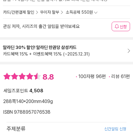
카드/간편결제 할인
무이자 할부
소득공제 550원
관심 저자, 시리즈의 출간 알림을 받아보세요
신청
알라딘 30% 할인! 알라딘 만권당 삼성카드
카드혜택 15% + 이벤트혜택 15% (~2025.12.31)
8.8
100자평 96편
리뷰 61편
세일즈포인트
4,508
288쪽
140*200mm
409g
ISBN 9788957076538
주제분류
신간알림 신청