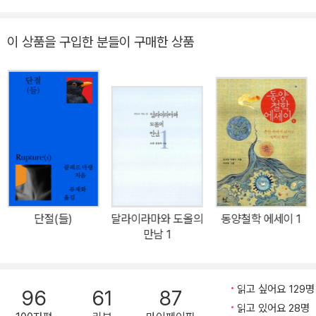
다. 루터는 성서를 반복해 읽고 성서에 기록된 메시지와 현실 종교 사
이에 큰 차이가 있음을 깨달았다. 물론 루터에게 책을 읽는 것은 기도
이 상품을 구입한 분들이 구매한 상품
와 마찬가지였다. 하지만 기도하는 것에서 나아가 책을 읽고 깨달은
바를 실행해 세상을 바꿔야 한다는 마음이 강했다. 루터가 살았던 그
때 “세계의 질서에는 아무런 근거가 없었”고, “그 질서는 완전히 썩어
빠졌”기 때문이다. <잘라라, 기도하는 그 손을>의 부제는 ‘책과 혁명
에 관한 닷새 밤의 기록’으로, 저자가 책과 혁명에 관한 생각을 자유롭
게 쓴 에세이다. 저자는 루터를 비롯해 마호메트, 니체, 도스토옙스키,
프로이트, 라캉, 버지니아 울프 등 수많은 개혁가와 문학가, 철학가를
통해 ‘책이 곧 혁명’임을 이야기한다. 저자에 따르면, 혁명이란 폭력이
아니다. 읽고 쓰는 것, 그 자체가 혁명이다. 저자는 혁명이 책을 읽고
단절(들)
달라이라마와 도올의
동양철학 에세이 1
쓰는 것에서 일어난다고 말한다. 문학의 종말과 책의 종말을 이야기
만남 1
하는 시대이지만, 이러한 논란은 수백 년 전에도 있었다. 인류가 멸망
하지 않는 한 책은 사라지지 않는다. 종교개혁을 비롯해 시대를 바꾼
혁명은 책에서 시작되었다. 그러므로 미래의 희망 역시 ‘책을 읽고 쓰
읽고 싶어요 129명
96
61
87
는 데’에 있다. 목숨을 걸고 책을 읽었던 시대가 있었다. 지식과 깨달
읽고 있어요 28명