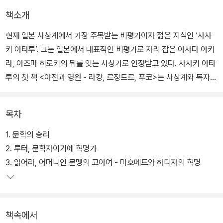
책소개
현재 일본 사상계에서 가장 주목받는 비평가이자 젊은 지식인 ‘사사
키 아타루’. 그는 일본에서 대표적인 비평가로 자리 잡은 아사다 아키
라, 아즈마 히로키의 뒤를 잇는 사상가로 인정받고 있다. 사사키 아타
루의 첫 책 <야전과 영원 - 라캉, 르장드르, 푸코>는 사상계와 독자로
부터 폭발적인 관심을 받았다. 이 책이 출간된 이후 2년 만에 발표된
<잘라라, 기도하는 그 손을>은 국내에 처음 소개되는 사사키 아타루
목차
의 신작으로, 책과 혁명에 관한 저자의 사상이 담긴 에세이다.
1. 문학의 승리
2. 루터, 문학자이기에 혁명가
3. 읽어라, 어머니인 문맹의 고아여 - 마호메트와 하디자의 혁명
책속에서