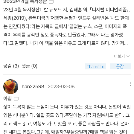
써내려가는 과정을 통해서 어떻게 혁명이 일어났는지를 상세하게 설
2023년 4월 독서정산
아니다. 그런 비유로는 갑작스러운 변화를 설명하지 못한다. 아니, 제
2면)‘보다 높은 인간에 대하여’중 14-15 장 (사사키 아타루가 인용한
것은, 그동안 무용지물의 향락과 허영에 불과하다고 생각해 왔던 나
채워나가는데 있어 ‘점진적인 것’으로 지시되어 거부되던 마르크스주
그의 글을 숱하게 읽기만 하고 필사만 해댔다. 이번에 글을 쓰기로 결
명해주고 있다. 마르틴 루터가 철저하게 성서를 읽고 또 읽는 과정을
23년 4월 독서정산1. 칼 뉴포트 저, 김태훈 역, 『디지털 미니멀리즘』,
대로 빗대어 표현할 수 있는 단어도 아니고. 그러나 이건 처음이었
같은 부분)[14]「뛰어오르는 데 실패한 호랑이가 수줍고 부끄러워 어
의 책 읽기도 380만 년이라는 영원과 같은 시간 안에서 세상을 변화
의 외부의 사상 전통에서도 이제는 충분히 배울 것이 많아진 것이다.
심하면서 욕심을 내려놓는다. 잘 쓰려고 하는 욕심, 뭔가 잘난척 하고
그리고 그것을 베껴 쓰고 번역하면서 계속해서 되풀이하며 읽고 쓰는
세종(2019), 완독미국의 저명한 논평가 앤드루 설리번은 '나도 한때
다고 감히 말할 수 있다. 변기를 작품으로 내놓는 것은, 그리고 마그리
찌할 바 모르는 것처럼, 그대들 보다 높은 인간들이여, 나는그대들이
시키는 데 일조하고 있다는 희망을 품게 해주기 때문이다. 혁명처럼
따라서 사사키 아타루가 말하듯이, 진정으로 혁명적인 실천은 급진적
싶은 마음, 나 이것도 알아, 내가 옳아 이런 마음을 내려놓는다. 그리
과정을저자의 표현처럼 자신의 무의식을 쥐어뜯는 수준의 읽음을 통
는 인간다웠다.'라는 제목의 글에서 '끝없는 뉴스, 소문, 이미지의 폭
트나 워홀처럼 명백히 그것인 걸 앞에 두고 “그것이 아님.”이라는 제
슬그머니 옆으로 새려는 것을 자주 보았다. 그대들의 주사위가 잘못
거창한 말은 아스라하게 느껴지지만, 아무것도 바뀌지 않을 것 같은
이냐, 점진적이냐, 또는 폭력적이냐 비폭력적이냐에 따라 좌우되는
고 내려놓은 빈자리에 내가 감동깊었던 것을 잊지 않고 간직하고 싶
해서 어떤 혁명-변화를 만들어내는지를 알아가면서 글이 갖고 있는
격이 우리를 광적인 정보 중독자로 만들었다. 그래서 나는 망가졌
목으로 관람자들을 혼란에 빠뜨린 것은. 이런 기현상의 충격에 평론
던져진 것이다.하지만 그대들 주사위 놀이를 하는 자들이여, 그게 무
세상에서 그 희망은 가슴을 뭉클하게 한다.
것이 아니라, 얼마나 철저하고 얼마나 발본적이며 얼마나 총체적이냐
은 순수한 마음, 타인과 나누고 싶고 연결되는 가능성을 그 자리에 채
힘, 읽고 쓰고 그대로 행하고 그것에 대해서 말함을 통해서 어떤 거대
다.'고 말했다. 내가 이 책을 읽은 이유도 크게 다르지 않다. 망가져서
가들은 너도나도 ‘종말’이란 단어를 썼었다. 그보다 앞선 시대에는 러
슨 상관이란 말인가! 그대들은놀이하고 조롱하는 방법을 배우지 못했
로 그 의미가 새롭게 규정되어야 한다. 그렇기에 문학이야말로 혁명
워놓는다. 이 책에서 내가 가장 좋았던 부분은 혁명의 본질에 대한 부
한 혁명-전환이 일어나는지를 알려주고 있다. 그리고 그 과정 속에서
다. 그리고 여기서 벗어나기 위해서다.요즘엔 그런 생각까지 든다. 여
시아의 말레비치가 하얀 종이 위에 검은색 사각형을 하나 그리더니
다. 우리는 언제나 놀이와 조롱을 위한 커다란 탁자에 앉아 있지 않은
의 근원이라고 하는 저자의 주장이 담고 있는 진의를 우리는 충분히
분과 루터, 그리고 마지막 장의 문맹률과 혁명에 대한 이야기를 다루
더보기
지금은 당연하게 받아들여지는 여러 근대적인 발상-생각들이 어떻게
기에 목숨이 달려있다고. 각종 디지털기기와 정보 중독에서 벗어나지
“더 이상 우리 화가들은 그릴 것이 없다. 여기가 회화의 종착점이
가?그리고 그대들이 큰일을 그르쳤다면 그렇다고그대들 자신이 실패
공감할 수 있다. 저자가 문학으로부터의, 문학에 의한, 문학의 혁명을
는 부분이다. 이 부분은 볼 때마다 가슴이 뛰는데, 우선은 혁명의 본질
공감 (
3
)
댓글 (0)
만들어지게 되었는지를 파헤치며 혁명의 본질을 그리고 근대가 어떻
않으면 삶은 더 불행해질 거라고. 나쁘지 않았다. 도서관에서 빌려서
다.”라고 했다. 나는 이를 ‘회화의 영도(zero degree)’라 기억한다.
작이란 말인가? 그리고 그대들 자신이실패작이라면 인류 자신도 실
옹호하는 것은 진정한 혁명이란 우리의 언어, 사고, 개념, 세계관 등을
부터!#1. 혁명의 본체는 '읽는 것, 그리고 다시 쓰는 것:사피엔스에서
게 만들어지게 되었는지를 확인하고 있다. 이처럼 글을 읽는다는 것
읽고 책도 샀다. 주기적으로 한 번씩 읽으며 내 삶에 디지털 기기가 얼
이건 어떤가? 예술의 종말. 사사키에게 이렇게 묻고 싶었다. 예술이
패작이란 말인가? 하지만 인류가 실패작이라면, 자! 어서!」[15] 「어떤
근본적으로 바꾸는 것, 다시 말해 이 모든 것들이 담겨 있는 우리의 텍
는 인간이 인지혁명이 모든 변혁을 가져온 첫번째 혁명이라고 말한
에 대해서 생각하고 다시 써내는 과정에 대해서 말하고 있지만 저자
마나 스며들었는지 자각하고 여기서 벗어나고자 노력해야겠다. 뚜렷
없어진다는 의미의 ‘종말’이 아니라, 기존의 예술을 일컫는 단어를 /
han22598
2023-03-08
메뉴
사물의 속성이 고귀할수록 그것이 성공할 가능성이 희박해진다. 여기
스트 자체를 새롭게 발명하는 것이어야 한다는 확신 때문이다. 그런
다. 그것은 바로 스토리텔링 능력이다. '호모 사피엔스를 이해하는 가
는 단순히 읽는 것이 글만이 아니라 여러 가지로 이해될 수 있다고 말
한 목적 없는 인터넷 서핑은 진짜 인생낭비다.2. 김영하 저, 『작별인
예술/이라는 표기로 일부러 가시화해본다면, 바로 그 /예술/의 종말
있는 그대들 보다 높은 인간이여, 그대들은 모두 실패한 자들이 아닌
데 새로운 언어를 찾아내고 사유 체계를 바꾸어내는 것이야말로 혁명
장 좋은 방법은 호모사피엔스를 '이야기하는 동물 stoytelling anma
아침
하고 있고, 그 읽음이 단순히 글만이 아닌 수많은 의미에서의 읽음이
사』, 복복서가(2022), 완독1~2월에 읽고 4월에 다시 한 번 읽었다.
을 그 비평가들은 의미했던 것이다. 이제 경계는 없다. 어디까지가 예
가?용기를 내라. 그게 어쨌단 말인가! 아직 얼마나많은 일이 가능한
의 출발점이자 목표라고 말했던 것은 비단 사사키 아타루만이 아니었
l로 보는 것이다. 인간은 신과 국가와 기업에 대한 허구의 이야기를 만
삶이 녹록치 않는 느낌이 든다. 이유가 있는 것도 아니다. 돈벌어 먹일
라고 말하고 있기 때문에 다른 분야를 깎아내릴 생각으로 자신의 논
그때도 그렇고 이번에도 그렇고 작가가 책에 담고자 했던 생각은 인
술이고, 예술이 아닌가? 작품으로 승인되는 현상이 거의 무한해졌다.
가! 사람들이 웃지 않을 수 없도록 그대 자신을 비웃는 법을 배워라!그
다. 『더 나은 삶을 상상하라』는 책을 남기고 떠난 미국의 대표적인 유
들어내며, 이러한 이야기들은 우리 사회의 근간이자 삶에 의미를 주
입은 하나뿐이다. 일할 곳도 있다.주말에는 가끔 자원봉사도 한다. 그
의를 전개하는 것은 아니라고 말하기도 한다. 마찬가지의 방식으로
상 깊었고 또 어떤 점에서 내 삶의 모토와도 맞았지만, 서사를 풀어나
권위는 남아 있겠지만. 영국 YBA 현상만 놓고 보더라도 열광하는 자
대들이 실패했고 아직 반밖에 성공하지못했더라도 그게 뭐가 이상한
럽 현대사가 토니 주트 역시 비슷한 주장을 한다.
이러한 방식으로
는 원천이 된다. 그 이야기를 위해 우리는 기꺼이 누군가를 죽이거나
리고 책도 읽고, 여행도 가고, 맛을 보고, 좋은 사람들도 만나다. 얼마
무함마드에 대해서 살펴보고 있고, 그 논의의 과정 속에서 지금 시대
가는 과정, 그리고 그 서사를 구체적인 시공간과 캐릭터로 구현해나
들과 경멸하는 자들이 나뉘어 있는 것 자체가 예술의 한 축을 이루고
가. 그대들 반쯤 부서진자들이여! 그대들 속에서 서로 밀치며 부딪치
정치적 변화를 이끌어 내었던 전례들이 있다. 구체제가 비틀거리고
죽임을 당한다. 이런 형태는 침팬지나 늑대를 비롯해 사회생활을 하
전 새차도 뽑았다.그런데, 왜일까?우울증일까?매일 책을 읽는 것이