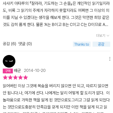
체인지는 대혁명(종교개혁)의 루터, 고아이자 문맹이었던 장사치 사
자유롭다 말하지만 온갖 훈련을 통해서 탄생하는 예술과 문학의 아이
사사키 아타루의 『잘라라, 기도하는 그 손을』은 개인적인 읽기일지라
우하는 것이지, 폭력은 혁명에 있어 이차적인 것에 지나지 않는다는
0권을 출제 범위로 선정하여 시험과 경쟁을 통해 독서왕을 선정하겠
도 무함마드와 『쿠란』, 성녀 테레지아와 같은 신비주의자들, 그리고
러니는? 재생산들의 종말은 없으니 안심하세요 하는 문제가 아니라
도, 비록 그 읽기의 주체가 자각하지 못할지라도 어쩌면 그 이상의 의
것이다. 내 생각엔 혁명을 폭력적인 것의 차원에서만 한정짓는 이런
다는 <KBS 어린이 독서왕>이란 '무식한' 프로그램을 선보일 예정이
중세 해석자 혁명을 거치다보면 적나라하게 드러난다. 비난과 농담,
그 모든 것에 순수성이란 없다는 사실을 강조할 문제 아닌가. 어떤 것
미를 지닐 수 있겠다는 생각을 해보게 한다. 그것은 막연한 희망 같은
사고방식은 어쩌면 radical을 '급진적(인)'으로 번역하면서 그것을
란다. 설마 그럴리야 있겠냐마는, 어떤 상업적 이권이 개입되어 있지
유머, 겸손 등 사사키 특유의 어조를 따라간다. 전문가, 지식인, 종말
도 본질로서 있을 수 없는데 우린 지금 무엇을 중요하다고 말하고 있
것도 감히 품게 한다. 물론 ‘A는 B이고 B는 C이고 C는 D이므로 A는
'점진적(인)' 것과 대조시켜 이해하는 사고방식과 밀접히 연관되어 있
않다면 어찌 이런 프로그램인지 가능한 지 모르겠다. 나는 종종 우리
론자, 원리주의자, 그리고 그들에게 끌려 다니는 대부분의 사람들, 그
는지. ●다섯째 밤 - 다음 아침을 기다릴 뿐인 아침 20만 년 전에
D이다’로 이르는 귀결이 드러내기 마련인 오류, 아니 전적으로 수긍
는 것 같다. 급진적인 것의 대명사로 간주되는 혁명이란 곧 단기적인
나라의 국어교육이 없었다면 좀더 훌륭한 문학도가 되어 있을지도 모
더보기
들이 하나 둘 이 책의 중심에서 퇴출되는 기상천외한 광경을 보게 될
호모사피엔스가 탄생한 뒤 농경, 목축, 자본의 축적에 의한 경제활동
하기에는 고개가 갸웃거려지는 낯선 논리의 생경함이 느껴지긴 한다.
행동으로 과격하게 모든 것을 바꾸는 것, 그래서 언제나 폭력적일 수
르겠다는 상상을 했다. 이런 서글픔이 압도하는 요즘, 4월 23일은 무
것이다. 그렇게 쳐내고 나면 위대한 문인과 경전을 남긴 이들만이 남
은 1만 년의 역사에 지나지 않고, 예술의 역사는 그보다 더 오래되었
공감 (
6
)
댓글 (0)
하지만 다섯 밤 동안 사사키 아타루가 열렬하게, 읽기가 어떻게 혁명
밖에 없는 것이고, 따라서 급진적인 혁명은 언제나 점진적인 개혁과
려 '책의 날'이다.사사키 아타루는 단호한 문장으로 '문학의 종말'을 촉
는다. ‘읽고 쓴’ 이들이다. 고이 쥐고 있던 [읽기-씀]이라는 구슬을
으며, 인류가 문자를 발명한 것은 지금으로부터 5000년밖에 되지 않
으로 이어지는지에 대해 논증하는 과정을 따라가는 시간은 행복하고
대립할 수밖에 없다고 보는 논리의 절차야말로 혁명을 (물리적) 폭력
발하는 이들에게 일갈한다. 문학이 끝났다는 주장은 도스또옙스키,
다시 본다. 사사키의 모든 주장에 동의한 것은 아니다. 머리로는 이해
았고, 문학이 탄생한 이래 90퍼센트는 완전한 문맹이었다. 이런저런
급기야 황홀하기까지 하다. 그것은 온 마음을 다해 문학의 힘을 아직
의 차원에서만 이해하는 것과 굉장히 닮아 있는 것이다. 영어의 radi
메뉴
톨스토이 등의 위대한 이름에 대한 모욕이라고. 문학은 스스로 혁명
할 수 있을 것이다. 순간 가슴이 뜨거워져 동감한 적도 한 두 번이 아
제반을 살필 때 문학은 너무도 젊은 예술이며, 생물종의 평균수명은
도 믿고자 하는 젊은 철학자의 순수한 열정에 중독될 수밖에 없기 때
cal이란 단어는 보통 우리말로 ‘근본/근원적인’ 또는 ‘급진적인’으로
가로 자처하되, 텍스트의 한 행이라도 놓치지 않고 치열하게 읽고 다
배군
2014-10-20
니었다. 단언이 많아 여과 없이 느껴지는 지적들은 시원한 곳을 긁어
400만 년이라는 고생물학자의 통계를 가져와 인류 멸종은 터무니없
문이다.사사키 아타루의 ‘문학’은 소설과 시 같은, 우리가 보통 문학이
많이 번역된다. 특히 정치(학)과 관련해선 후자의 번역이 훨씬 일반적
시 쓰며 삶을 바꿔가는 독자들에게로 그 당위를 계승한다.당연합니
주기까지 했으니, 이 일본의 사상가에게 매력을 느끼지 않을 수 없었
다 저자는 강조했다. 인쇄술이나 종이의 발명이 이 읽고 쓰기의 세계
라고 부르는 장르에 한정되지 않는다. 이 책에서 그는 책을 읽고 쓰는
인 것 같다. ‘근본(적인)’으로 번역할 수 있는 또 다른 영어단어인 ‘fu
다. 문학이 살아남고, 예술이 살아남고, 혁명이 살아남는 것이 인류가
읽어버린 이상 그것에 목숨을 버리지 않으면 안 되고, 따르지 않으면
던 것이다. 그 모양이 어떠하든 간에 나도 얼마간은 쓰는 사람으로 지
를 대단히 발전시켜 왔다는 건 인정한다. 그러나 나는 인간의 구전성
것이라면 그 대상인 텍스트부터 기법까지 모두 ‘문학’으로 아우른다
ndamental’이 있기 때문일 텐데, 영어에서도 radical과 fundamen
살아남는 일이기 때문입니다. 그 이외에는 없습니다. 왜 쓸까요? 왜
안 됩니다.나, 여기에 선다. 나에게는 달리 어떻게 할 도리가 없다. 이
내고 있으니 말이다. 하지만 그렇게 살 수 있을까를 고민한다. 솔직
(口傳性)이 구전성(舊典性)으로까지 발전했다고 보기에, 인간이
(이 책의 마지막에 이르면 문학의 범주는 더욱 확장되어 예술 전반을
tal이 politics와 결합할 때, 둘은 완전히 다른 종류의 정치/정치학/정
계속 쓰는 걸까요? 계속 쓸 수밖에 없지 않습니까? 달리 할 일이라도
놀라움으로 가득한 책을 알게 된 것만으로도그리고 그걸 읽게 되었다
히 그럴 자신도 없고, 의도도 없다. 언젠가 한 문학 교수가 이런 말을
유용성을 발견한 모든 것을 인류가 끝날 때까지 가져갈 거라고 생각
아우른다). 그러니까 그에게는 소설가든 철학자든 과학자든 성직자든
치운동을 지시하므로 한국에선 대체로 radical을 ‘급진적(인)’으로
있습니까?(본문 251쪽)그리고 발터 벤야민을 인용하며 책 읽는 벗을
는 것만으로도충분히 만족감을 갖게 되지만 이런 책을 알게 되고 읽
해 기억한다. 옛글 어딘가에 몇 번 바른 적 있는 대학시절 추억이기도
한다. 그래서 종말, 종언 타령엔 별로 귀 기울이지 않는다. 저자는 마
누구든 읽거나 쓴다면 전부 ‘문학가’인 셈이다. 그래서 종교개혁가 마
많이 번역하는 것 같다. 예컨대 라클라우와 무페로 대변되는 radical
위로한다. '밤중에 계속 걸을 때 도움이 되는 것은 다리도 날개도 아닌