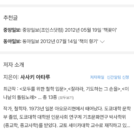
추천글
중앙일보:
중앙일보(조인스닷컴) 2012년 05월 19일 '책꽂이'
동아일보:
동아일보 2012년 07월 14일 '책의 향기'
저자 소개
지은이:
사사키 아타루
저자파일
신간알림 신청
최근작 :
<모두를 위한 철학 입문>
,
<잘라라, 기도하는 그 손을>
,
<이
나날의 돌림노래>
… 총 13종
(모두보기)
작가, 철학자. 1973년 일본 아오모리현에서 태어났다. 도쿄대학 문학
부 졸업, 도쿄대학 대학원 인문사회 연구계 기초문화연구 박사학위
(종교학, 종교사학)를 받았다. 교토 세이카대학 교수로 재직하고 있
다. 『야전과 영원』 『잘라라, 기도하는 그 손을』『제자리걸음을 멈추