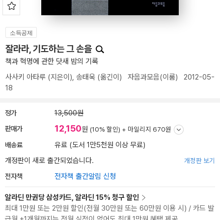
소득공제
잘라라, 기도하는 그 손을
책과 혁명에 관한 닷새 밤의 기록
사사키 아타루
(지은이),
송태욱
(옮긴이)
자음과모음(이룸)
2012-05-
18
정가
13,500원
12,150
판매가
원
(10% 할인) +
마일리지 670원
배송료
유료 (도서 1만5천원 이상 무료)
개정판이 새로 출간되었습니다.
개정판 보기
전자책
전자책 출간알림 신청
알라딘 만권당 삼성카드, 알라딘 15% 청구 할인
최대 1만원 또는 2만원 할인(전월 30만원 또는 60만원 이용 시) / 카드 발
급월 +1개월까지는 전월 실적이 없어도 최대 1만원 혜택 제공