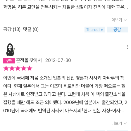
다. 새로운 발견과 정보로 추종자가 되는지 편견을 타파하는 주체자
혁명은, 허튼 교만을 전복시키는 처절한 성찰이자 진리에 대한 곧은
가 되는지 저자는 어떻게 확신할 수 있는가. 그 읽기들이 그가 숭상하
결기다. 책 읽기는 열정적 고독의 다른 이름이다. 그리하여 이 책의 부
는 ‘반복해 읽는’ 것보다 못할 이유가 어디 있는가. 저자의 어떤 知에
더보기
제는 '책과 혁명에 관한 닷새 밤의 기록'이다.책 읽기는 곧 혁명의 역
대한 혐오와 어떤 知에 대한 열광(무의식과 대면하는 읽기와 쓰기)이
공감 (
13
)
댓글 (0)
사다일본의 니체로 주목받는 철학계의 신성 사사키 아타루의 <잘라
모두 과했다. 그의 다독, 다상량에 대한 내 첫인상은 좋지 않았다.
라, 기도하는 그 손을>은, 제목부터 섬뜩하고 도발적이다. 파울 첼란
●둘째 밤 - 문학이 혁명의 근원?저자는 혁명과 폭력과의 관계를 거
의 시에서 차용한 것으로, 언뜻 느껴지는 첫 인상과 달리 이 제목의 본
메뉴
부하며 언어의 혁명으로서 마틴 루터를 데려왔다. 마틴 루터는 성서
의는 '전진'에 있다. 손의 절연은, 더 이상 지금까지의 세상에 안주할
를 읽고 또 읽으며 세계의 질서에 아무런 근거가 없다는 것을 깨달았
흔적을 찾아서
2012-07-30
수 없다는 굳은 결의의 은유다.폭력적 혁명 이전에 텍스트가 있었으
다. 그 때문에 이단으로 내몰렸지만 루터는 언어로 이 깨달음을 알리
며, 혁명의 근본은 읽기에서 비롯되었다. 저자 사사키 아타루는, 읽기
려 했고 그의 성서는 민중에게 퍼져 나갔다. 그는 읽고 다시 쓰는 자가
이번에 국내에 처음 소개된 일본의 신진 평론가 사사키 아타루의 책
가 곧 혁명이 된 역사적 사례로 루터와 무함마드, 그리고 12세기의
된 것이다. 저자는 루터가 정초한 독일어가 독일 철학과 독일 문학의
이다. 현재 일본에서 그는 아즈마 히로키와 더불어 가장 떠오르는 젊
'해석자 혁명'을 제시한다.농민의 아들이었던 루터는 성서를 읽고 또
기반이 되었다고 말했다. 이후 루터파는 교회법 관할에 있던 사항을
은 사상가로 인정받고 있다고 한다. 그런데 처음 이 책의 출간소식을
읽으며 그것을 독일어로 번역함으로써, 세상의 지배 권력에 맞선 새
세속국가 법률의 관할 하에 이행하는 법 혁명을 이뤄냈으며 이는 현
접했을 때만 해도 조금 의아했다. 2009년에 일본에서 출간되었고, 2
로운 변혁의 중심이 되었다. 동굴에서 기도하던 무함마드에게 나타난
대에도 계승되고 있다. 저자에 따르면 이 중세 해석자의 혁명이 현재
010년에 국내에도 번역된 사사키 아쓰시의『현대 일본 사상-아사다
대천사는 읽으라고 명령하고, 문맹이었던 그는 기어코 읽음으로 <코
의 복잡성을 설명할 중요한 단서라는 건 잘 알겠다. 이에 대한 내 판단
아키라에서 아즈마 히로키까지』에서는 2000년대 일본 사상계는 사
란>은 탄생하였다.12세기 '해석자 혁명'은 더욱 주목할 만하다. 11세
더보기
은 일단 유보했다. ●셋째 밤 - 종말이 그리 쉬운 게 아니라는 말에
실상 아즈마 히로키의 독무대라고 평가하고 있으며, 사사키 아타루라
기 말 피사의 도서관에서 유스티니아누스 법전이 발견되고, 600년