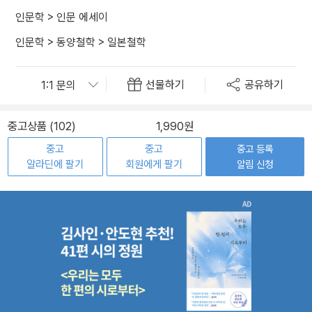
인문학
>
인문 에세이
인문학
>
동양철학
>
일본철학
선물하기
공유하기
중고상품 (102)
1,990원
중고
중고
중고 등록
알라딘에 팔기
회원에게 팔기
알림 신청