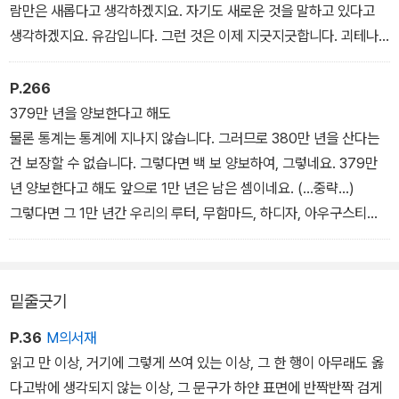
람만은 새롭다고 생각하겠지요. 자기도 새로운 것을 말하고 있다고
생각하겠지요. 유감입니다. 그런 것은 이제 지긋지긋합니다. 괴테나
실러의 시대는 우리의 입장에서 보면 문학의 황금시대였습니다. 그런
데 그들조차 “문학은 끝났다”고 비관적인 말을 했습니다. 저는 좀 뭐
P.266
랄까요 - 짜증이 납니다.
379만 년을 양보한다고 해도
물론 통계는 통계에 지나지 않습니다. 그러므로 380만 년을 산다는
건 보장할 수 없습니다. 그렇다면 백 보 양보하여, 그렇네요. 379만
년 양보한다고 해도 앞으로 1만 년은 남은 셈이네요. (…중략…)
그렇다면 그 1만 년간 우리의 루터, 무함마드, 하디자, 아우구스티누
스, 테레지아, 도스토옙스키, 조이스, 베케트, 버지니아 울프, 그(녀)
들 같은 사람들이 두 번 다시 나타나지 않는다고 생각할 이유가 있을
까요? 어차피 1만 년이나 있으니까 예수도 부처도 다시 올지도 모릅
밑줄긋기
니다. 아니, 부처는 두 번 다시 환생하지 않는다고 말했고, 진짜 예수
가 온다면 세상은 끝나버리니까 좀 곤란하지만, 그들 정도의 사람이
P.36
M의서재
나타날지도 모르는 일이겠지요. 그러므로 이렇게 됩니다 ? 변혁은 이
읽고 만 이상, 거기에 그렇게 쓰여 있는 이상, 그 한 행이 아무래도 옳
루어질 것입니다.
다고밖에 생각되지 않는 이상, 그 문구가 하얀 표면에 반짝반짝 검게