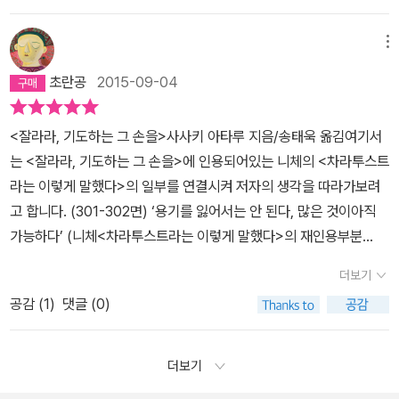
과 혁명에 관한 기록이라는 부제 덕분에 뭔가 쎄게 느껴지기는 하지
것이어도 좋다. 아니, 그것이면 족하다. 한 가지 얻은 것이 있다면, 그
(적절한 표현인지 잘 모르겠다!) 어렵게 접근하지 않아도, 이런 환상
대성과 타자성의 인정)을 존중하는 가운데 실천되는 것이어야 한다
자임.
만 정작 내용을 읽어 본다면 무척 친근한 방식의 글로 수다스러운 분
건 책 고르는 일에 조금 더 신중해졌다는 것. 변화는 작게 시작한다고
은 일상생활에서도 얼마든지 눈에 띈다. 가령 점심시간에 동료들과
면, 당연히 점진적이고 단계적인 과정을 외면할 수 없는 것 아닌가?
메뉴
위기 속에서 자신의 생각을 말해주고 있기 때문에 어렵지 않게 저자
생각한다. 벌어진 틈이 얼핏 보이는 듯도 하다. 들여다보기에는 무섭
이야기를 나눌 때 모든 화제에 대해 어느 정도는 아는 척 끼지 않으면
더욱이 우리가 혁명을 수행하는 과정에서 맞닥뜨려야 할 폭력이란 것
가 전하려고 하는 생각들을 알게 될 것 같다. 저자인 사사키 이타루는
지만. 사사키는 그곳에 빛이 있다고 말했다.* * * 아직 끝내긴 이
초란공
2015-09-04
혼자 바보처럼 외로워진다. 정치, 연예, 드라마, 영화, 아이돌, 스마트
이 단순히 물리적 차원의 권력의 폭력만이 있는 것이 아니라, 객관적
최근 일본에서 주목받고 있는 학자라고 하는데, 그의 저서를 읽게 된
르다. 짧게 쓰지 못하는 게 버릇인 듯도 하다. 하지만 털어놓다보면 길
폰, 야구, 올림픽, 기타 등등. 관심사는 한 사람 한 사람의 아주 미묘한
이고 구조적인 폭력, 상징적이고 문화적인 폭력의 차원을 망라하는
것이 ‘잘라라...’가 처음이기 때문에 어떤 성향이라고 말하기가 쉽진
어진다. 사사키의 책을 읽다 넘어가지 못한 부분들이 있다. 두 단어로
<잘라라, 기도하는 그 손을>사사키 아타루 지음/송태욱 옮김여기서
취향과 기호에 따라 한정되기 마련이고 어떤 사람은 더더욱 그렇지
것이라고 한다면, 이러한 모든 폭력에 반대하는 것으로서 철저한 혁
않지만 충분히 존중하고 그의 생각을 경청하고 싶다는 생각이 들게
추려지는 것 같아 모아봤다. 혹 이 책을 읽다가 사사키의 몇 가지 지적
는 <잘라라, 기도하는 그 손을>에 인용되어있는 니체의 <차라투스트
만, 소위 원만한 사회생활에 동조하려면 내 관심사가 아니더라도 여
명을 추구하는 것은 결코 과격한 수사와 행동만으로 쉽게 이루어질
될 정도로 무언가에 대해서 조심스럽지만 단호하게 자신의 생각을 말
에서 위화감을 느낄 이들이 있진 않을까, 이런 생각에 고민을 덧대어
라는 이렇게 말했다>의 일부를 연결시켜 저자의 생각을 따라가보려
기저기 기웃거리며 부지런히 정보를 모아야 한다. 심지어 연예인 X파
수 없는 것이다. 혁명은 제도와 구조를 근본적으로 바꿀 수 있기 위해
해주고 있다는 점에서 무척 관심을 갖게 된다. 저자가 ‘잘라라...’에서
놓는다. 가볍게 생각할 것들은 아니다. 그러나 읽고 쓰고 예술을 하는
고 합니다. (301-302면) ‘용기를 잃어서는 안 된다, 많은 것이아직
일이나 다른 동료의 뒷담화까지도.사사키 아타루가 말하는 정보의 경
선 그 제도와 구조의 재생산을 가능케하는 언어와 이데올로기, 담론,
말하려고 하는 것은 의외로 무척 단순하다. 물론, 그 단순함 속에 감춰
이들은 늘 대면하는 문제이다. 사사키는 이 말을 싫어하지만 그래도
가능하다’ (니체<차라투스트라는 이렇게 말했다>의 재인용부분
계를 명확하게 이해하지는 못했지만, 아마도 한 권의 책을 읽는 데 미
지식, 텍스트 등을 함께 바꾸는 실천이 필수적으로 동반되어야 할 것
진 어려움과 어쩔 수 없음 그리고 곤혹스러움을 생각한다면 그리 단
하자. 종말. 예술 종말론은 20세기 초반의 기현상을 목격한 20세기
) 「소심한 모습으로, 수줍게, 어색하게,도약에 실패한 호랑이처럼, 보
리 판단하고 경계할 여지가 있는 모든 사전 지식을 의미하지 않을까
이다.
이 문제를 마르크스주의와 연관시켜 좀 더 생각해보자. 굳이
더보기
순하다고 말할 수 없겠지만 그럼에도 기본적인 입장은 간단하다고 볼
중반 즈음의 평론가들이 내놓은 것이다. 미술사를 공부하던 무렵, 마
다 높은 인간들이여! 그대들이 몰래 옆길로 새는 것을 나는 자주 보았
짐작해 본다. 어떤 사람을 처음 만날 때도 좋은 말이든 나쁜 말이든 그
마르크스주의를 끌어들인 이유는 간단하다. 자본주의 세계에서 가장
수 있다. 온갖 정보가 넘치는 세상에서 모든 것을 알고 있는 것처럼 행
티스와 피카소, 몬드리안은 충격이었다. 차갑게 식어버린 암기된 상
공감 (
1
)
댓글 (0)
다. 그대들은 주사위를 잘못 던졌던 것이다. 그러나 도박자들이여! 그
에 대한 이야기를 미리 들으면 색안경을 통해 마음대로 재단하기 마
급진적인 차원의 체제 변혁을 이야기해온 이념과 사상의 전통을 떠올
동하는 비평가가 되기를 거부하고, 어떤 영역에 한정해서 모든 것을
식 이야기를 하는 게 아니다. 그에 앞서 세잔은 또 어떠한가. 인체를
실패가 무슨 상관이겠는가?그대들은 도박자, 그리고 조소자로서의
련이다. 그래서 그는 무의식적인 ‘검열’ 없이 책과 ‘접속’하려면 완전
리는 데 마르크스주의만큼 친숙한 것도 없기 때문이다. 알다시피 자
알고 있다는 듯이 말하려는 전문가가 되기도 피하기를 바라며 어리석
대단히 정교하게 그리고, 풍경을 사진 수준까지 사실적으로 그리던
마음가짐을 배우지 않았을 뿐이다. 우리는 늘 하나의 거대한 도박과
한 “무지와 어리석음”의 상태여야 한다고 말한다.하지만 그것은 곧
본주의 사회의 내적 본질을 구성하는 자본이라고 하는 ‘실재’(the Re
더보기
음을 선택하기를 저자의 말처럼 전체주의적 환상에서 벗어나 다시금
이들에게서 추상으로의 전환은 기계 발명 이후 급속도로 달라진 일상
조소의 탁자에 앉아 있는 게 아닐까?그리고 그대들이 비록 큰일에 실
미쳐버리는 일이나 다름없다. 접신(接神)과 마찬가지랄까. 검열은
al), 즉 자본주의 사회에 근본적으로 내속하는 구성적 적대란 의미에