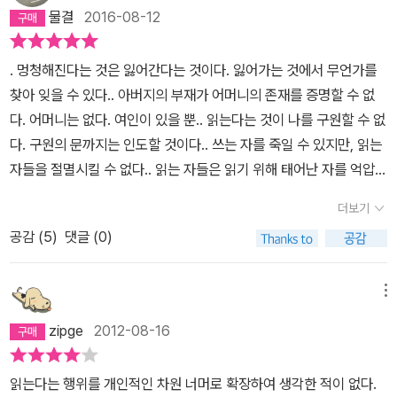
다행이도 날씨는 풀리고 있다.[링크] 첫째 밤 독서 : http://blog.ala
었다. “6세기부터 11세기 말까지 600년 가까이 완전히 망각에 묻혀”
갖고 있다. 어쩌면 이것은 논리적 이해의 문제가 아니라 정서적 감응
물결
2016-08-12
의 삶에 안주할 수 없기 때문이다. 텍스트는 이제껏 내 삶의 허위에 격
din.co.kr/inkriver/8167631 둘째 밤 독서 : http://blog.aladin.c
있던 로마법 대전이 11세기 말 피사의 도서관에서 발견되면서 유럽은
의 문제일 것이다.
혁명은 일의적으로 폭력혁명일 수밖에 없는 걸까
렬히 도전한다. '책을 제대로 읽는다는 것은 읽고 있는 자신과 세계가
o.kr/inkriver/8170615 셋째 밤 독서 : http://blog.aladin.co.kr/i
법 개념과 법률 용어를 대량 입수하게 됐다. “로마법을 주입받아 고쳐
요? 폭력혁명이 유일한 혁명이고, 혁명의 ‘전부’일까요? 다른 혁명은
. 멍청해진다는 것은 잃어간다는 것이다. 잃어가는 것에서 무언가를
동시에 믿을 수 없게 되는 것'이며, '책을 읽는 자신이 미쳤는가, 아니
nkriver/8174409 넷째 밤 독서 : http://blog.aladin.co.kr/inkriv
쓰인 교회법”은 범유럽 공통법으로 탄생(‘중세 해석자 혁명’) 했다.
있을 수 없는 걸까요? 혁명의 다른 형식이 있을 수 있었고, 있을 수 있
찾아 잊을 수 있다.. 아버지의 부재가 어머니의 존재를 증명할 수 없
면 세상이 미쳤는가'를 묻고 시험하는 것이다.물론 모든 책 읽기가 혁
er/8176674 다섯째 밤 독서 : http://blog.aladin.co.kr/inkriver/
이 새로운 법을 추축으로 교회가 성립되었고, 그것은 근대국가, 근대
고, 앞으로도 있을 수 있는 게 아닐까요? 좌익이건 우익이건―보수혁
다. 어머니는 없다. 여인이 있을 뿐.. 읽는다는 것이 나를 구원할 수 없
명이 되지는 않는다. 치열한 책 읽기가 꺾을 첫 번째 대상은 언제나 내
8178820 『잘라라, 기도하는 그 손을(切りとれ、あの祈る手
관료제의 기원이 되었다. 이 법질서에 귀속된 인간은 ‘재생산’의 법적
명이라는 말이 있으니까요―모두 이 점을 눈여겨볼 수 없었습니다.
다. 구원의 문까지는 인도할 것이다.. 쓰는 자를 죽일 수 있지만, 읽는
자신이다. 저자는 '책을 읽고 말았기 때문에' 자신의 삶을 과감히 그것
を)』은 가벼운 책이다. 어디 들고 다니며 읽기에도 좋다. 하지만 내용
대상이 되었다. “근대법, 근대국가, 근대주권, 회사, 신탁, 계약, 조합
그들은 폭력혁명이 아니면 혁명이 아니라고 생각하고 있습니다. 폭력
자들을 절멸시킬 수 없다.. 읽는 자들은 읽기 위해 태어난 자를 억압한
에 굴복시킬 수밖에 없다고 말한다. 학문에 종사하는 숱한 사람들이
이 무섭다. 수 년 전, 국내 독자들에게 처음 소개되고 그 파격에 뜨거
등 근대 자본제의 원형” 체제 속에 자연히 인간도 이양되었다. 법문은
이야말로 급진적이라고 생각하고 있습니다. 따라서 폭력을 입에 담지
다. 태어날 이들은 억압의 중력과 싸운다, 읽는 것으로.. 문학이라는
지식과 정보로만 배설하는 '교양인'으로 전락했지만, 저자는 니체를
운 관심을 받았던 것 같은데, 과연 얼마나 팔렸을지는 모르겠다. 항간
좀 더 정교히 수정되어 정보와 데이터베이스가 되었으며 정보에 의한
더보기
않으면 안 되고, 그렇게 하지 않으면 급진적으로 간주되지 않을 거라
어느 영토로 진입하려는 것은, 구원과 벗겨짐과 잠기는 것과 반복의
통해 그 모순을 극복한다. 텍스트로 하여금 내 무지를 드러내어 먼저
에서 인문학의 ‘한계’라 쉽게 지적하곤 하는 일상과의 괴리, 실천 가능
통치를 쉽게 만들었다. 중세 해석자 혁명에서 비롯된 “정보와 폭력과
고 겁내고 있습니다. 그러면서도 또 폭력혁명을 직접적으로 주창하면
공감 (
5
)
댓글 (0)
춤사위로 가려는 열망 때문이다. 아니, 살아야 하기 때문이다.. 나쁜
내 삶을 변혁하도록 허락하는 것이다.그의 책을 읽었다기보다 읽고
성, 이런 문제들에서 사사키의 책 역시 자유롭지 않다. 얼핏 보면 붕
주권의 삼각형으로 구성되는 ‘세계’, 제도적인 것의 세계는 유럽의 한
놀랄 만큼 무참했던 학살의 역사에 이름을 올리게 되지 않을까 하고
피로 물든 기도자의 심장을 꺼내 씻어줄 구원의 손길은 무엇인가, 책
말았습니다. 읽고 만 이상, 거기에 그렇게 쓰여 있는 이상, 그 한 행이
떠 있는 말을 한다. 그렇게 느껴진다. 널리 읽힐 거라는 생각은 추호도
버전에 지나지 않”으며, ‘세속화’라는 가면(유럽의 우수성을 전파하
겁내고 있습니다. (p.69)
여기서 우리는 급진=혁명=폭력이라는 우
인가.. 끝났다는 것은 멈춤이 아니라 사라짐이다. 멈춘다는 것은 응축
아무래도 옳다고 밖에 생각되지 않은 이상, 그 문구가 하얀 표면에 반
메뉴
하지 않는다. 저자 본인도 놀란 기색이다. 곳곳에 사사키에 대해 험담
는 전략 병기, 개종, 정복) 속에 전 세계에 수출된 것이라는 르장드르
리의 일반적인 사고방식에 대해 저자가 도전하고 있음을 알 수 있다.
한다는 것이다. 생성한다는 것.. 꿈은 내일을 살짝 앞으로 당기는 것이
짝반짝 검게 빛나 보이고만 이상, 그 말에 이끌려 살아갈 수밖에 없습
하는 이들도 적지 않은 듯하다. 이해 못할 바는 아니다. 요컨대 [문
와 저자의 주장은 타당해 보였다. 다른 무의식을 지배하는 무의식인
zipge
2012-08-16
저자는 “혁명의 본체는 텍스트다. 결코 폭력이 아니다”라고 주장한
다. 슬쩍 당겨서는 꿈쩍 않는 것이다.. 작고 작고 웅크리고 미세해져야
니다.(본문 34쪽)책 읽는 시간은 늘 시작이다독서 인구는 점점 줄고
학]하라는 것이다. 대문자 문학. 그것은 읽고 쓰는 것을 말하며, 혁명
셈이다. 그렇기에 나는 여기서 의문을 제기하게 된다. 중세 해석자의
다. 혁명은 폭력으로 환원되는 것이 아니며, 폭력이 선행하는 것만도
씨앗이 될 수 있다. 소멸의 직전까지 응축해야 한다.
있으며 노령화 되고 있다는 최근의 통계는 이제 새로운 현상이 아니
과 직결된다. 어떻게 [문학]이 혁명으로 이어지는지, 혹은 혁명 그 자
혁명이 세계의 법과 무의식을 더 공고히 한 혐의는 보이지 않는가?
읽는다는 행위를 개인적인 차원 너머로 확장하여 생각한 적이 없다.
아니라는 것이다. 텍스트를 다시 쓰는 것이야말로 혁명의 본질을 좌
다. 한국방송(KBS)과 한국어진흥원은 초등학생을 대상으로 도서 4