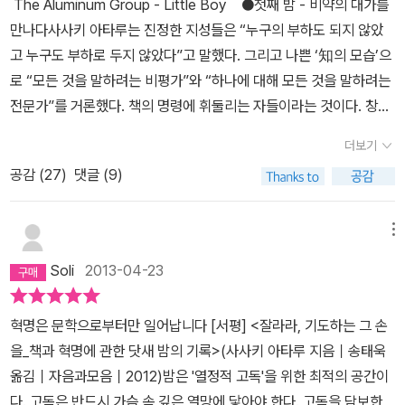
The Aluminum Group - Little Boy ●첫째 밤 - 비약의 대가를
만나다사사키 아타루는 진정한 지성들은 “누구의 부하도 되지 않았
고 누구도 부하로 두지 않았다”고 말했다. 그리고 나쁜 ‘知의 모습’으
로 “모든 것을 말하려는 비평가”와 “하나에 대해 모든 것을 말하려는
전문가”를 거론했다. 책의 명령에 휘둘리는 자들이라는 것이다. 창조
의 독립성을 강조하려 한 뜻은 알겠다. 니체와 그리스도교를 통해 ‘임
더보기
신-세계를 다시 낳는 것’의 의미를 가져오며, “쓰는 이유 중에서 가장
공감 (
27
)
댓글 (9)
좋은 것은 남자라는 것의 부끄러움이 아닐까”(질 들뢰즈)라는 말을
이치에 맞는다고 했다. 저자가 아감벤에게 사전 정도 찾아보고 말하
라고 맹렬히 비판했듯이 나도 저자의 논리 연결들을 보며 무리한 귀
메뉴
납을 하고 계시군요라고 말해주고 싶다. 철학을 개념의 창조라고 말
Soli
2013-04-23
한 들뢰즈를 인용한 건 수긍하겠지만, 부끄러워하는 남성의 도피 같
은 수태 과정이 창조라는 식의 연결은 내겐 비약 이상도 이하도 아니
혁명은 문학으로부터만 일어납니다 [서평] <잘라라, 기도하는 그 손
었다. 타인이 쓴 책은 근본적으로 이해(읽고 번역) 할 수 없고, 알아버
을_책과 혁명에 관한 닷새 밤의 기록>(사사키 아타루 지음｜송태욱
리면 미쳐버릴지도 모르는 걸 알면서도 반복해 읽는 것이 최고라고
옮김｜자음과모음｜2012)밤은 '열정적 고독'을 위한 최적의 공간이
말하고 있는데, 그것은 어떻게 보면 아카데믹한 知의 숭상으로 보인
다. 고독은 반드시 가슴 속 깊은 열망에 닿아야 한다. 고독을 담보한