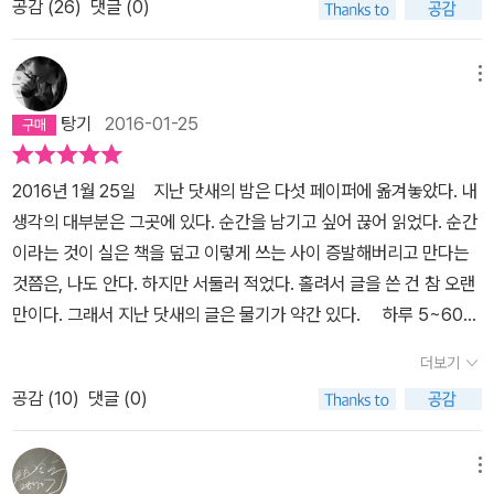
동의 문맹인 무함마드는 읽을 수 없는 신의 계시를 읽음으로써 『코
공감 (
26
)
댓글 (0)
는 이름은 언급조차 되고 있지 않았기 때문이다. 그렇다면 일본에서
가까이 묻혀있던 로마법을 교회법으로 새롭게 고쳐 쓰는 과정을 통
란』(‘읽는다는 것’)을 이 세계에 가져왔다. 코란 원본은 이슬람에서
도 이제 막 알려지기 시작한 인물이라는 얘기이다. 대체 어느 정도이
해, 그라티우스 교령집이 완성되었다. 중세 해석자들은 세례, 교육, 혼
‘책의 어머니’라고 불린다. 누구의 아버지도 아니며 신의 아들도 아님
길래?
<책과 혁명에 관한 닷새 밤의 기록>이라는 부제에서 알 수
메뉴
인, 성범죄, 고아와 과부의 사회적 약자 보호 등에 대한 '삶의 규칙'을
을 강조한 무함마드는 폭력의 법을 따르지 않고 반복해 읽는 자였고,
있듯이, 이 책은 글쓰기 또는 문학이 가진 위대함, 그 혁명적 힘에 대
세웠다. 이를 기반으로 유럽 전체를 아우르는 교회가 세워지고, 이는
탕기
2016-01-25
책을 읽는 자신이 미쳤는지 아니면 세상이 미쳤는지 하는 물음 속에
해 논하고 있다. 저자는 “문학이야말로 혁명의 힘이고, 혁명은 문학으
곧 근대 과학의 기틀이 되고 근대 국가로 발전하였다.읽기가 혁명이
서 자신과 세계가 구분되어 있지 않다는 일체감을 깨달았다. 여기서
로부터만 일어난다”고 주장한다. 그런 관점에서 저자가 드는 혁명의
될 수 있는 이유그는 읽으라는 말을 듣고 읽었고, 쓰라는 말을 듣고 썼
2016년 1월 25일 지난 닷새의 밤은 다섯 페이퍼에 옮겨놓았다. 내
‘일체감’이란 “자신의 죽음의 순간과 모든 타자, 모든 세계의 죽음의
범례는 바로 루터의 종교개혁, 아니 루터의 '대혁명'이다. 루터가 주도
으며, 그리고 시를 읊은 것이었으니 말입니다. 몇 번이나 반복합니다.
생각의 대부분은 그곳에 있다. 순간을 남기고 싶어 끊어 읽었다. 순간
순간과 일치”시키는 ‘절대적 향락’ 상태와는 구분된다. 그러나 나치와
한 사건이 단순히 종교적 개혁이 아니라 혁명, 그것도 사회 전반에 영
문학이야말로 혁명의 힘이고, 혁명은 문학으로부터만 일어납니다. 읽
이라는 것이 실은 책을 덮고 이렇게 쓰는 사이 증발해버리고 만다는
사이비 종교와 많은 종말론들은 이런 사고로 현실을 변질시켰다. 아
향을 끼친 대혁명인 이유는 간단하다.
그는 성서를 읽고, 성서를 번
고 쓰고 노래하는 것. 혁명은 거기에서만 일어납니다.(본문 139쪽)저
것쯤은, 나도 안다. 하지만 서둘러 적었다. 홀려서 글을 쓴 건 참 오랜
감벤과 코제브도 비판 대상이 되었다. 병든 사고에 대한 끊임없는 고
역하고, 그리고 수없이 많은 책을 썼습니다. 이렇게 하여 혁명이 일어
자에 따르면 문학은 곧 혁명의 근원이다. 여기에서 문학은 어떤 장르
만이다. 그래서 지난 닷새의 글은 물기가 약간 있다. 하루 5~60여
찰은 문학이 해왔다며 저자는 조이스와 베케트를 예로 가져왔다. 앞
났습니다. 책을 읽는 것, 그것이 혁명이었던 것입니다. (p.70)
저자
에 국한되지 않는다. 모든 의미있는 텍스트를 읽고, 글을 쓰고, 그것에
페이지 정도였으니 짧긴 했지만 두세 번 읽고 생각하고 참조할 것들
선 장에서처럼 '수태'를 어떻게든 연결하려는 억지가 느껴졌는데, 무
는 혁명의 본질은 폭력이 아니며, 텍스트의 변혁이야말로 혁명의 본
더보기
대해 말하는 모든 것이 문학이며, 혁명이다. 책을 읽는다는 것은 해석
을 들춰보느라 반 권 정도를 읽은 듯 피로가 매일 몰려왔다. 그래도 구
함마드와 어머니를 연결하는 논리 전개만 빼면 대체로 수긍할 만했
질이라고 주장한다. 지극히 편파적이고 비약이 심한 주장이라 해도
하며 고쳐 읽는다는 것이며, 고쳐 읽는다는 것은 고쳐 다시 쓴다는 것
공감 (
10
)
댓글 (0)
슬을 놓지 않으려 했다. 음악은 좋은 벗이다. 주말의 예능 프로그램들
다. 우리는 얼마나 쉽게 “말세다”라고 말하며 세상을 더욱 죽이는지.
어쩔 수 없다. 왠지 거기에 동의하지 않으면 내가 그만큼 언어와 텍스
이다. 책을 고쳐 쓴다는 것은 법을 고쳐 쓴다는 의미이고, 그것은 곧
은 모처럼 꿀맛이었다. 그렇게 월요일이 왔다. 폭설로 어려움을 겪고
●넷째 밤 - 종말론 문제가 아닌 거 같은데…새로운 것에 대한 인간
트의 힘에 대해 무지한 것일지 모른다는 자책감만 늘어날 뿐이다. 그
세상을 바꾼다는 것이다. 이처럼 혁명은 읽고 쓰고 변혁시키는 것이
있는 이들에게 큰일이 일어나지 않았으면 하는, 이 한 주의 시작이다.
의 열광을 조소하며 저자는 그 반대의 역사로 로마법 대전의 예를 들
메뉴
만큼 저자의 주장은 설득력의 차원을 넘어 강한 흡입력과 호소력을
다.읽기가 혁명이 될 수 있는 이유는 읽음으로써 독자는 더 이상 이전