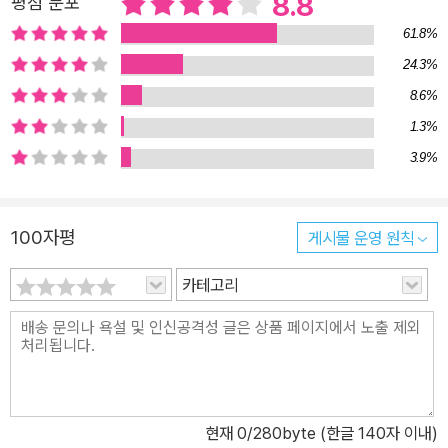
8.8
평점 분포
61.8%
24.3%
8.6%
1.3%
3.9%
100자평
게시물 운영 원칙
카테고리
현재
0
/280byte (한글 140자 이내)