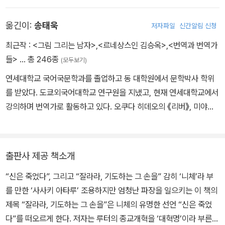
고』 『바스러진 대지에 하나의 장소를』 『이 치열한 무력을』 『춤춰라
옮긴이:
송태욱
저자파일
신간알림 신청
우리의 밤을 그리고 이 세계에 오는 아침을 맞이하라』 등을 썼다.
최근작 :
<그림 그리는 남자>
,
<르네상스인 김승옥>
,
<번역과 번역가
들>
… 총 246종
(모두보기)
연세대학교 국어국문학과를 졸업하고 동 대학원에서 문학박사 학위
를 받았다. 도쿄외국어대학교 연구원을 지냈고, 현재 연세대학교에서
강의하며 번역가로 활동하고 있다. 오쿠다 히데오의 《리버》, 미야모
토 테루의 《환상의 빛》, 오에 겐자부로의 《말의 정의》, 히가시노 게이
고의 《사명과 영혼의 경계》, 다니자키 준이치로의 《세설》, 미야자키
하야오의 《책으로 가는 문》 등을 옮겼다. 나쓰메 소세키 소설 전집 번
출판사 제공 책소개
역으로 한국 출판문화상을 수상했다.
“신은 죽었다”, 그리고 “잘라라, 기도하는 그 손을” 감히 ‘니체’라 부
를 만한 ‘사사키 아타루’ 조용하지만 엄청난 파장을 일으키는 이 책의
제목 “잘라라, 기도하는 그 손을”은 니체의 유명한 선언 “신은 죽었
다”를 떠오르게 한다. 저자는 루터의 종교개혁을 ‘대혁명’이라 부른