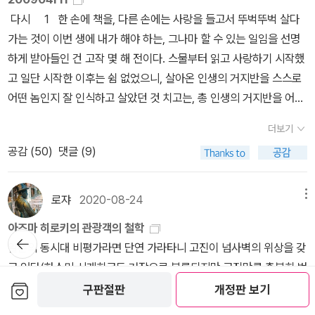
서 행함을 얘기해주고 있고, 안이한 방식으로 비극과 끝을 말하는 이
루의 '잘라라 기도하는 그 손을' : 아, 이거도 읽다가 바빠져서 덮었다.
론과는 비교할 수 없겠지만. 나만의 생각일까. 모르겠다. 입에서 자꾸
매우 솔직하다는 점입니다.아타루 자신은 자신의 논지를 전개해나가
하는 그 손을』은 적어도 내겐 단순히 어느 세상 물정 모르는 백면서생
이야기하는데 그가 무인도에서 혼자 있을 때 그를 가장 공포에 떨게
다시 1 한 손에 책을, 다른 손에는 사랑을 들고서 뚜벅뚜벅 살다
들을 비난하며 아직 시작조차 하지 않았음을 말하고 있다. 유치한 감
초반에 정보에 대한 강박과 거대한 자아를 주제로 하는 이야기가 흥
맴돈다. ‘새로운 것은 없다’라, ‘새로운 것은 없다.’라, 그냥 내뱉고 말
며 ‘짜증난다.’,‘수치스럽다’, ‘혐오스럽다’, ‘치사하다’ 등의 표현을서슴
의 자아도취적인 문학주의 선언문으로 읽히지 않았다. 대신에 이 책
한 것은 바로 지각과 사고를 구별할 수 없었다는 것이라고 설명한다.
가는 것이 이번 생에 내가 해야 하는, 그나마 할 수 있는 일임을 선명
수성에서 벗어나 진정한 읽음을 글을 피하지 않고 글과 마주하며 고
미롭고, 중세 해석자 혁명에 대한 이야기도 흥미로운 책. 언제 쯤 독후
생각은 아닌 것 같아 남겨본다.* * * 루시디. 이 작가는 [문학-정
없이 하고 있습니다. 나아가 자신이 모든 것을 알고있고 객관적인 것
은 진정한 의미에서 혁명이란 무엇이고, 그 혁명이 맞서야할 폭력이
혼자 본 것은 본 것이 아니다. 자신의 지각이 자신에 의해서만 보증된
하게 받아들인 건 고작 몇 해 전이다. 스물부터 읽고 사랑하기 시작했
독한 싸움을 기쁘게 받아들이기를, 우리들에게 자신의 생각에 동의한
감을 쓸 수 있으려나.5. 이민열 교수의 '인생을 바꾸는 탐구 습관' : 뭔
치]의 첨예한 관계를 있는 그대로 드러낸 상징이다. 여기서 가오싱젠
처럼 말하는 작가나 비평가들의 태도에상당한 거부감을 스스럼없이
란 또 무엇이며, 언어와 사상, 텍스트가 어째서 혁명의 과업에 필수적
다는 것은 사실 지각되지 않은 것과 같은 것과 같기 때문이다. 책을 읽
고 일단 시작한 이후는 쉼 없었으니, 살아온 인생의 거지반을 스스로
다면 어쩔 수 없으니 그렇게 해야만 한다는 것을 말하고 있다. 아무래
가에 집중하다가 머리가 지끈거려 쉬고 싶을 때 이 책을 조금씩 다시
을 한 번 더 말하고 싶었다. 언젠가 한 영화평론을 읽었다. 왜 우리나
드러내고 있습니다. 또한 작가는 마치 바로 앞에서 말로 강연하듯 글
인 일부일 수밖에 없는지를 보여주고 있을 뿐이다. 그러니 이 책은 문
는다는 것은 우리 모두가 로빈슨 크루소가 된다는 것이다. 그리고 이
어떤 놈인지 잘 인식하고 살았던 것 치고는, 총 인생의 거지반을 어떤
도... 그렇게 해야만 할 것 같다. 이렇게 충격을 받을 정도로 글을 읽고
봤다. 다시 봐도 좋다. 역시 내가 정말로 존경하는 분 중의 한 분. 사숙
라에서는 정치인을 주제로 한 영화가 나오지 않느냐는 글이다. 혹 그
쓰기를 하고 있습니다. 그런점에서다소 머리가 지끈거릴만한 역사나
학의 가치를 탐구하는 책도, 루터의 열정을 추적하는 책도, 독서의 재
는 인간이 인식주체로서 자기밖에 알 수 없다는 것을 준엄하게 직면
놈으로 살아나가야 하는지에 대한 수용은 꽤 늦은 셈이다. 이제 막
생각하고 쓰고 실천하는 것에 대해서 알게 되리라 생각하지 못했다.
중이다.6. 아미시 자의 '주의력 연습' : 각종 디지털 기기, 정복 중독으
평론을 아는 이가 있을지 모르겠다. (어딘가 크게 게재됐던 기억이 있
철학적 소재도 꽤나 빨리 읽어나갈 수 있었던 것 같습니다. 아마도 대
미를 증언하는 책도 아니다. 오직 언어로부터 시작되어 텍스트, 곧 세
하는 것이기도 하다. 그래서 우리는 텍스트를 읽을 수 없다. 우리가 읽
더보기
시단에 새로이 등장한 폴 발레리가 스승으로 우러러보던 스테판 말라
그리고... 알게 만들어줘서 고맙다. 그러니 앞으로도 계속해서 무언가
로 산만해진 일상을 되돌아보고 회복하기 위해 고른 책. 계속 읽는 중.
는데, 어쨌든.) 어떤 이가 그 밑에 댓글로 “위대한 정치인이 없으니
체로짧고 간결한 문장으로 이루어진 작가의 문제에 힘입은바 크다고
계 전체를 바꾸는 것으로 귀결되는 혁명의 절차와 논리를 탐구하고
는 것은 그저 자기 자신 뿐이다. 그래야만 미치지 않을 수 잇을니까.
공감 (
50
)
댓글 (9)
르메에게 시작詩作의 충고를 구하는 편지를 쓴 적이 있습니다. 말라
를 읽어야만 할 것 같다. 참고 : 저자는 피에르 르장드르에 대해서
7. Erich Fromm의 The Art of Loving : 실용적으로도 도움 되고
까.”라는 단발의 역정을 적어놔서 웃었다. 생각해봤다. 그보다는 문학
봅니다. 이렇듯 말하듯이 글을 쓰는 방식 혹은 이러한 문체는 앞에서
있는 새로운 종류의 혁명론이다.
하지만 어떤 사람들은 텍스트를 읽는다. 철저하게. 제대로, 진정으로,
르메는 어떻게 답장을 썼을까요? '유일한 참된 충고자, 고독이 하는
자주 언급하고 있는데, 국내에는 번역된 책이 없어서 그에 대해서 아
영어 공부도 할 겸 에리히 프롬의 사랑의 기술을 읽고 있다. 거르고 싶
과 정치가 연결되어 있는 것을 본능적으로 거부하려는 어떤 습성이
얘기한 ‘솔직한’ 표현과 어우러지면서참신한 문체로 받아들인 것이
미쳐버릴 정도로, 읽는다. '읽고 만 이상, 거기에 그렇게 쓰여 있는 이
말을 듣도록'이라는 것이었습니다. 아름다운 일화입니다. 자신이 하
는 것이 없기 때문에 조금은 아쉬웠다. 물론, 어차피 페르낭 브로델의
은 부분도 많지만 좋은 부분도 많다.한 달을 돌아보며1. 뒤적거린 책
로쟈
2020-08-24
우리에게 들어있는 까닭이 아닐까, 그래서 ‘만들어봤자’인 영화를 만
메뉴
아닐까 생각해봅니다. 오늘 인용한 부분은 아타루가 재인용한 니체의
상, 그 한 행이 아무래도 옳다고밖에 생각되지 않는 이상, 그 문구가
는 말도 듣지 말라는 얘깁니다. 누구의 '부하'도 되어서는 안 되고, 누
책도 전혀 읽은 것이 없으니... 할 말이 없다.
이 참 많았다. 몇 권을 계속해서 붙잡고 끝까지 읽고 싶지만 이런저런
들지 않는 것이 아닐까. 그렇지 않아도 가오싱젠의 문학론을 읽었던
저서 <차라투스트라는 이렇게 말했다> 의 한 부분입니다. 아타루의
하얀 표면에 반짝반짝 검게 빛나 보이고 만 이상, 그 말에 이끌려 살아
아즈마 히로키의 관광객의 철학
구의 '명령'도 들어서는 안 됩니다._ 사사키 아타루, 『잘라라, 기도하
뒤로가
이유로 며칠 놓고 있으면 포기하게 되기도 하고 잊게 되기도 한다. 전
차다. 『야전과 영원』에서 벤슬라마의 인용으로 지적된 [문학]과 혁명
책을 번역한 번역가는 일본어로 번역된 니체의 책을 다시 우리말로
갈 수밖에 없습니다. 그 한 행의 검은 글자, 그 빛에.'_36p'루터는 이
일본의 동시대 비평가라면 단연 가라타니 고진이 넘사벽의 위상을 갖
기
는 그 손을』 2 자신에 대해 더 많이 알아가는 중. 나라고 생각했던
에는 이게 참 싫었는데, 이젠 좀 그러려니 한다. 그러다가 상황도 되고
의 관계는 사사키의 이번 책에서도 여지없이 나왔다. 사사키도 이 부
번역한 것이라, 독일어원전을 번역한 다른 <차라투스트라는 이렇게
상할 정도로-이상해질 정도로- 철저하게 성서를 읽고 또 읽었습니다.
고 있다(하스미 시게히코도 거장으로 분류되지만 고진만큼 충분히 번
나와, 되고 싶었던 나와, 되기 싫었던 나가 이루는 삼각형의 안쪽 어딘
책도 재밌어서 완독 하면 좋은 거고 아니면 나중에 이런 기록을 바탕
분을 거듭 강조하고 싶었던 것 같다. 정치와 혁명은 뗄 수가 없다. 그
말했다> (황성광옮김)중 동일한 부분을 찾아 비교해보았습니다. 두
보관함담기
(중략) 이 세계의 질서에는 아무런 근거도 없습니다. 게다가 그 질서
역돼 있지 않다). 걸출한 신예가 등장하면 '제2의 가라타니 고진'이란
구판절판
개정판 보기
가에 내가 있는 것 같다. 정확히 어디쯤인지는 알 수 없지만. 거기가
으로 다시 읽어나가면 좋은 거 아닌가 싶다.2. 밀도 있던 글을 쓸 때
러니 [문학]과 정치는 적대적 관계에 있다. 그가 어느 편에 서있는지
인용부분을 비교해보면고개를 갸우뚱하게 하는 부분들이 있긴하지
는 완전히 썩어빠졌습니다. 다른 사람은 모두 이 질서를 따르고 있습
식으로 불리게 되는데, 한때 아사다 아키라가 그렇게 불렸고, 그 배턴
어딘지 평생을 더듬어가면서 살겠지만. '자네가 어떤 사람인지, 어