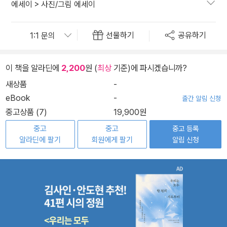
에세이
>
사진/그림 에세이
선물하기
공유하기
이 책을 알라딘에
2,200
원 (
최상
기준)에 파시겠습니까?
새상품
-
eBook
-
출간 알림 신청
중고상품 (7)
19,900원
중고
중고
중고 등록
알라딘에 팔기
회원에게 팔기
알림 신청