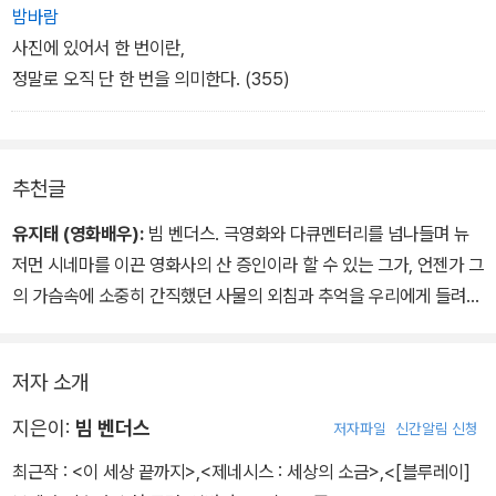
밤바람
사진에 있어서 한 번이란,
정말로 오직 단 한 번을 의미한다. (355)
추천글
유지태 (영화배우):
빔 벤더스. 극영화와 다큐멘터리를 넘나들며 뉴
저먼 시네마를 이끈 영화사의 산 증인이라 할 수 있는 그가, 언젠가 그
의 가슴속에 소중히 간직했던 사물의 외침과 추억을 우리에게 들려주
려 한다. 빔 벤더스는 이 책에서 사진은 시간을 뒤로하는 행위이며 영
혼을 담는 행위라고 이야기한다.
저자 소개
그가 우리에게 건네는 소중한 사진들과 추억을 가만히 보고 또 듣고
있노라면 단순한 장소와 시간 속 사물, 인물들이 아니라 오랜 시간 속
지은이:
빔 벤더스
저자파일
신간알림 신청
에 만들어진 간절한 사물들의 외침이자 삶이 증명한 스토리임을 알
최근작 :
<이 세상 끝까지>
,
<제네시스 : 세상의 소금>
,
<[블루레이]
수 있다. 그리고 자신이 쓴 한 권의 책으로만 설명할 수 없는 예술가들