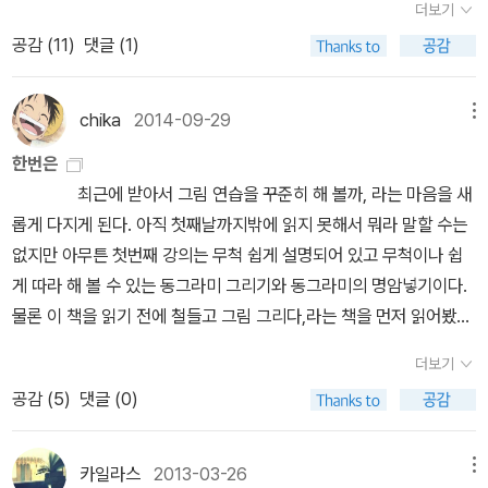
에 브레송전 티켓 준다고 해서 예술분야 책들 둘러봤다. 요망한 예술
료와의 헤프닝으로 일상은 언제고 궤도를 벗어나기 마련이다. 이는
더보기
의 들판 (견인 도시 연대기 4) (필립리브 / 부키) (42) 의자놀이(쌍
로서의 사서가 아니라, 지식의 보관소였던 수도원, 천사들이 사랑하
책들이다. 문동도 그렇지만 창비나 열린책들, 민음사의 세계문학은
검은 책으로 볼 것이냐. 애매ㅎㅎ;여기서부터는 빨갛다기 보다 붉은
MD. 책도 잘도 골라놨네. 오늘주문한 책은 지난번에도 소개했던 알
반복되는 일상에 변화는 주는 요소이면서 동시에 이 ‘얽힘’을 환기하
공감 (
11
)
댓글 (1)
용자동차 이야기) (공지영 / 휴머니스트) (43) 내 아이가 살아갈 행
는 장소, 낭만이 숨쉬던 장소, 지역의 허브로서의 도서관을 지키는 사
골고루 갖고 있으면서 띄엄띄엄이 아니라 세트로 소장하고 싶은 욕심
색이 포인트로 들어간 책이라고 해야 할 듯. 빔 벤더스《한 번은》
렉스 로스의 '리슨 투 디스'다. 오만원 이상 이천원 마일리지 받기 너
는 장치일 것이다. 우리는 일상을 안정적으로 반복하기에는, 얼마나
복한 사회 (이상이, 김윤태 / 한권의 책) (44) BBK의 배신 (김경준 /
람으로서의 모습이 뭔가 묵직하게 다가온다. 미래에 내가 이 사랑스
이 나는 책들이고. 레미제라블은 이미 진즉에 질렀으니 아쉬움이 없
(빔 벤더스의 사진 그리고 이야기들)(이봄출판사)토마 피케티《21세
무 힘들어져서 그냥 한 권만 주문했다. 스물여덟 살 젊은 나이에 파격
많은 존재들과 얽혀 살아가고 있는가. 나는 주인공이 양아치 같이만
비비케이북스) (45) 그리스인 조르바 (니코스 카잔차키스 / 이윤기 /
러운 공간을 지키는 사람이 될 수 있을까? 우치다 다쓰루처럼 <도서
지만 다른 책들은 조금 아쉽다. 도스또옙스끼의 작품도 찾아야겠는
기 자본》(글항아리)이 책 읽을 때 정말 경제학 공부 불탔는데!폴 프리
chika
2014-09-29
메뉴
적으로 <뉴요커>에 입성한 이래 전임자들 못지않은 지식과 열정과
보이던 젋은 동료의 선한 모습을 발견하는 장면이 좋았다. 이 젊은 동
열린책들) (46) 하악하악 (이외수 / 해냄) (47) 내가 알고 있는걸 당
관에는 사람이 없는 것이 좋다>고 말하고도 싶지만 그건 차라리 이용
데... 그건 나중에 제값 주고라도 사면 되니까 라는 배짱으로 버티고
드먼《미각의 역사》(21세기 북스)마르크스-엥겔스《마르크스·엥겔스
필력으로 미국 음악 비평계를 선도적으로 이끌고 있는 알렉스 로스의
료는 어느 정신지체 청소년이 자신의 귀를 만지는 것을 좋아한다고
한번은
신도 알게 된다면 (칼 필레머 / 토네이도) (48) 이상한 나라의 앨리
객의 입장에서 더 그럴 것 같다. 사서의 입장에서는 <날마다, 도서관
있는 중. 돈끼호테도 물론 그런. 잊고 있다가 도서정가제때문에 둘러
문학예술론》(미다스북스)테리 이글턴《성스러운 테러》(생각의 나무)
음악비평서다. 이 책은 저자가 10년 넘게 <뉴요커>에 기고했던 글을
활짝 웃으며, 이 청소년에게 자신의 귀를 내어주는 모습말이다. 물론
최근에 받아서 그림 연습을 꾸준히 해 볼까, 라는 마음을 새
스 (루이스 캐럴 / 최인자 / 현대문학) (49) 거울 나라의 앨리스 (루
>으로 오세요! 라고 해야 하겠지? 도서관을 생각하니 데이비드 스몰
보면서 확 질러버린 책은 레모니 스니켓의 위험한 대결. 이건 진즉에
자본주의, 공산주의 관련만 되면 온통 빨갛다;; 욕망과 폭력이 수반되
한 권의 책으로 모은 것으로 작곡가, 지휘자, 피아니스트, 록 밴드, 싱
빔 벤더스의 시선과 의도일테다. 모든 사람에겐 이처럼 다양한 모습
롭게 다지게 된다. 아직 첫째날까지밖에 읽지 못해서 뭐라 말할 수는
이스 캐럴 / 최인자 / 현대문학) (50) 소크라테스의 변명 (크리톤·파
의 그림책을 읽고 싶어진다.
읽고 싶었으나 구입을 해서 소장해야하는가,라는 의구심에 자꾸 구입
는 한 그것들은 짝패지...도리스 레싱《생존자의 회고록》(황금가지)
어송라이터 등 다양한 음악가들의 자취를 따라가며 음악의 역사와 음
을 지니고 살아가는 복잡한 존재라는 것을 내게 말해주는 듯하다. 모
없지만 아무튼 첫번째 강의는 무척 쉽게 설명되어 있고 무척이나 쉽
이돈·향연) (플라톤 / 황문수 / 문예출판사)
을 미뤘었는데 쌓여있는 적립금도 있겠다.. 그냥 확 구입해버렸다. 이
(한길 그레이트 북스)레비 스트로스 《슬픈 열대》테오도르 아
악의 본질에 대해 이야기하고 있다.17세기 초 춤곡부터 20세기 블루
순적이고 불합리하다고 여겨지는 모습의 사람이라도 그에게는 또 우
게 따라 해 볼 수 있는 동그라미 그리기와 동그라미의 명암넣기이다.
기회에. 오늘 출근길에 앞에서 느긋이 가방메고 이어폰으로 음악을
도르노《부정변증법》(동서문화사 월드북)김부식《삼국사기》셰익스피
스와 록에 이르기까지 두세 개의 반복되는 베이스라인과 애가를 주제
리가 모르는 그만의 사정이 있을 수 있음을 깨닫는다. 한 사람의 마음
물론 이 책을 읽기 전에 철들고 그림 그리다,라는 책을 먼저 읽어봤다.
들으며 걷고 있는 애를 무심코 지나치려하는데 저 앞쪽에 있던 녀석
어니체《인간적인 너무나 인간적인》나보코프 & 피츠제럴드《롤리타·
로 지난 음악의 역사를 다루고, 베토벤, 슈베르트, 브람스 등 음악의
속에도 여러 공간이 존재하고, 이 여러 면들이 등을 맞대고 유동하는
아직 다 읽지 않은 상태에서 날마다 그림 그리기 연습을 해 보기 위해
이 갑자기 그 애에게 말을 붙인다. '야, 십분에 벌써 수업시작했다''알
위대한 개츠비》이 합본 너무 웃겨서 삼ㅎ;쇼펜하우어《세상을 보는 지
더보기
대가들을 비롯하여 비요크, 라디오헤드 같은 현대 팝의 거장들을 심
복잡한 존재임을 인정하게 된다. 어쩌면 우리가 이런 모습들을 확인
이미 갖고 있던 노트들 중에 한 권을 꺼내들었다. 스케치를 하기 쉬운
고 있어'... 음.. 그러니까 앞서 걷던 녀석은 중학생 꼬맹이였고, 학교
혜》몽테뉴《몽테뉴 수상록》한길 그레이트 북스와 동서 문화사 책은
공감 (
5
)
댓글 (0)
층 인터뷰하며 그 무엇으로도 가둘 수 없는 ‘시간의 예술’ 음악의 본질
하면서 서로에게 조금 더 너그러워질 수 있을 것 같단 생각이 들었다.
종이에 대한 설명도 있지만 아직 기초 드로잉도 안되는 내가 조금은
근처에서 차마 혼자 들어가지 못하고 있던 녀석은 친구가 오니 반겼
부피 때문에 손이 잘 안 가는데 5년 안에 처리 못하는 건 읽고 싶을 때
을 전한다.또한 주제에 상관없이 음악이 인간 조건의 복잡다단한 면
빔 벤더스 감독의 이러한 시선이 좋았다. 주인공은 매일의 루틴이 있
비싼 드로잉노트를 구입할 필요는 없지 않을까 라는 생각에 집에 쌓
던 것이었네.운동장에는 몇몇 아이들의 모습과 선생님 같은 어른의
다시 살 생각하고 중고로 팔고 있다.마르셀 프루스트《읽어버린 시간
을 어떻게 담아내고, 어떤 식으로 살아남아 그 영역을 확장해나가는
지만, 조금 더 긴 터울의 루틴도 있다. 일을 쉬는 주말에는 빨래방에서
이고 쌓여있는 온갖 노트들 중에서 조금은 중량이 많이 나가는 종이
카일라스
2013-03-26
메뉴
모습도 보이는 것 같았는데 지금 수업을 시작했다는거네. 그리고 이
을 찾아서_게르망트쪽》(국일미디어)가라타니 고진《세계사의 구조》