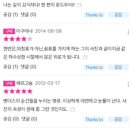
국 대륙을 횡단하다 마틴 스콜세지와 이사벨라 로셀리니를 만나질 않
나는 길의 감식자다! 한 편의 로드무비!!
나, 화장실에서는 「열정의 제국」의 감독 오시마 나기사와 마주치기도
공감 (
1
)
댓글 (0)
한다. 그는 매우 간결한 문체로 이 책에 실린 사진에 ‘한번은’으로 시
작하는 글을 붙였다. 그럼에도 그가 동료 감독과 배우에게 느끼는 존
이구아나
2014-06-08
경심과 애정은 숨겨지지 않는다. [빔 벤더스의 사진 세계] 1. 장소와
메뉴
사물들의 외침 “내가 사진 찍기를 통해 어떤 장소를 발견하는 게 아닙
한번은,마침표가 아닌,쉼표를 가지게 하는 그의 사진과 글이지금 같
니다. 오히려 그 반대지요. 그 장소들이 날 불렀어요.” - 「아메리칸 포
은 하수상한 시절에서 많은 위로가 됩니다.
토」 2001년 11.12월호 2. ‘한 번’의 순간은 ‘한번은’으로 시작하는 이
공감 (
1
)
댓글 (0)
야기를 만든다 ‘빔 벤더스는 사진에는 몽타주가 부재한다는 사실이야
말로 사진이 주는 가장 큰 선물이라고 한다. 영화와 달리 단 한 장만으
에르고숨
2012-03-17
로, 그 자체만으로 의미를 갖는 사진의 속성을 그는 “한 번(einma
메뉴
l)”으로 정의했고, 그는 이 용어에 몰입했다. 그러나 영화감독인 그는
사진과 사진 사이에 존재하는 스토리를 놓치지 않았고, 그럴 때 사진
벤더스의 순간들을 누리는 영광. 이상하게 아련하고 눈물이 난다. 사
이 또 다른 의미를 갖게 된다는 사실에 흥미를 가졌다고 한다.’ -「영국
진의 속성이 원래 좀 그런 것인지도.
사진 저널」2011년 5월 17일자 3. 부서진 것들은 말한다 빔 벤더스가
공감 (
0
)
댓글 (0)
유독 장소와 사물에 끌린다는 건, 그의 사진 속에 건물, 나무, 바다, 비