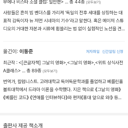
부에나 비스타 소셜 클럽: 일반판>
… 총 44종
(모두보기)
과 순간순간 스쳐지나간 인연에 대해 동료로서의 존경도 고스란히 담
았다.
사람들은 흔히 빔 벤더스를 가리켜 ‘독일의 전후 세대를 상징하는 대
미화된 몽타주가 난무해 더 이상 사물의 외침들과 헌신이란 단어에
표적 감독이자 뉴 저먼 시네마의 기수’라고 말한다. 혹은 메이저 스튜
의미를 부여하기 어려워진 요즘, 빔 벤더스의 사각 프레임은 과장이
디오의 거대한 자본과 시류에 휩쓸리는 법 없이 실험적인 노선을 견
나 수식 없이 차근차근 우리에게 진심을 설명해주고 이야기해준다.
지하며 세계적인 명성을 얻은 영화감독이라 정의한다. 이렇듯 독자적
『한번은,』은 그가 오직 단 한 번 마주했던 스토리와 장면으로우리에
인 영화 세계를 가진 것으로 유명한 벤더스 감독은 성실하고 열정적
옮긴이:
이동준
저자파일
신간알림 신청
게 오직 단 한 번의 기회를 제공한다. 빔 벤더스라는 진실한 사람의 마
인 사진작가이기도 하다. 그는 자신이 사진을 처음 찍었던 때를 정확
음을 사적으로 만날 수 있는 기회를 말이다.
히 기억한다. 일곱 살 때 처음 사진을 찍었고, 열두 살에는 자신만의
최근작 :
<[큰글자책] 그날의 영화>
,
<그날의 영화>
,
<위트 상식사전
암실을 만들었다. 열일곱 살에 비로소 첫 번째 라이카 카메라를 갖게
A클래스>
… 총 89종
(모두보기)
된 그는 평생 수많은 사진을 찍어왔다. 벤더스의 사진은 그의 영화를
번역가, 칼럼니스트. 고려대학교 독어독문학과를 졸업하고 베를린훔
닮아 있다. 때론 영화의 정지화면이나 스틸 컷처럼 보이기도 하고, 때
볼트대학에서 드라마 이론을 수학했다. 지은 책으로 《그날의 영화》
론 스크린 너머에 두고 온 여정을 기록한, 뒤늦게 도착한 여행수첩 같
《베를린 코드》 《연애를 인터뷰하다》와 편저《홍대 앞으로 와!》 등이
기도 하다. 그의 사진은 ‘피사체와 그것을 바라보고 기록하는 주체의
있다. 옮긴 책으로 《죽기 전에 가봐야 할 1000곳》(공역) 《오류와 우
시선을 동시에 반영하는’ 사진의 특성을 끊임없이 환기시킨다. 영화
연의 과학사》 《그림의 목소리》《한번은》 등이 있다.
속에서 늘 어딘가로 이동하는 인물들을 좇아 여행을 하며 ‘길의 왕’이
라는 작품도 만들었던 그가, 화면 밖에서 무엇과 마주쳤는지는 오직
출판사 제공 책소개