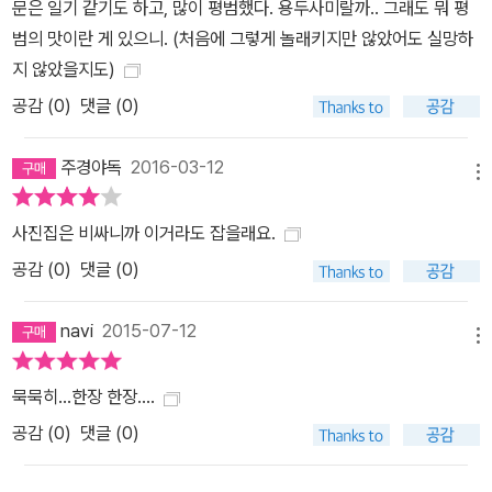
문은 일기 같기도 하고, 많이 평범했다. 용두사미랄까.. 그래도 뭐 평
범의 맛이란 게 있으니. (처음에 그렇게 놀래키지만 않았어도 실망하
지 않았을지도)
공감 (
0
)
댓글 (0)
주경야독
2016-03-12
메뉴
사진집은 비싸니까 이거라도 잡을래요.
공감 (
0
)
댓글 (0)
navi
2015-07-12
메뉴
묵묵히...한장 한장....
공감 (
0
)
댓글 (0)