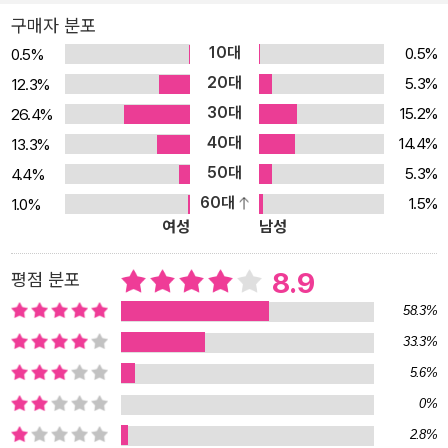
그는 일곱 살 때 처음 사진을 찍었다. 그리고 열두 살 때 자신만의 암
구매자 분포
실을 만들었으며 열일곱 살에 아버지에게서 라이카 카메라를 선물 받
10대
0.5%
0.5%
았다. 그러나 그는 한 번도 사진작가의 꿈을 꾼 적은 없다. 사진은 자
20대
5.3%
12.3%
신의 일부이지 직업이 아니라고 여겼다고 한다. 영화감독 중에는 빔
30대
15.2%
26.4%
벤더스가 한 인터뷰에서 언급한대로, 알렝 레네(Alain Resnais, 「히
40대
로시마 내 사랑」을 만든 프랑스 영화감독)나 크리스 마르케(Chris M
14.4%
13.3%
arker, 「태양없이」를 만든 시네마 베리테 계열의 프랑스 영화감독)처
50대
5.3%
4.4%
럼 자신들의 영화의 스틸 컷을 지속적으로 찍고, 애정 어린 시선으로
60대
1.5%
1.0%
여성
남성
바라보는 사람들이 있다. 빔 벤더스 역시 그런 감독 부류에 속한다. 그
의 사진은 영화의 정지화면 같기도 하며, 그는 촬영 현장을 스틸 컷으
8.9
평점 분포
로 직접 기록한다. 영화 작업을 위해 장소 헌팅을 갈 때에도 늘 카메라
와 함께 한다. 여기까지는 사진을 좋아하는 보통의 영화감독과 다를
58.3%
바가 없다. 하지만, 그가 특별한 것은 자신도 모르는 사이에 사진에 대
33.3%
한 자신만의 이론을 발화했기 때문이며, 사실은 발화하기 이전에 이
5.6%
미 그의 사진이 스스로 특별함을 증명하고 있었다. 앙리 카르티에 브
0%
레송은 사진을 찍을 때, 결정적인 순간(decisive moment)을 직관
2.8%