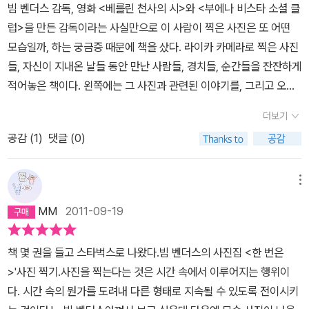
숭배자’의 모습을 구체적으로 보여준 사람이었다.한번은덴파사르의
빔 벤더스 감독, 영화 <베를린 천사의 시>와 <부에나 비스타 소셜 클
사진과 작업 풍경을 보는 것도 재밌다. 러시아 공항 화장실에서 오시
시장에 비가 억수같이 쏟아질 때였다. 한 소녀가 내 앞에 멈춰 서더니
럽>을 만든 감독이라는 사실만으로 이 사람이 찍은 사진은 또 어떤
마 나기사 감독을 우연히 만나고, 그랜드캐년 사막에서 마틴 스콜세
마치 비의 마법에 걸린 듯 손을 내밀어 빗방울을 받기 시작했다. 잠깐
모습일까, 하는 궁금증 때문에 책을 샀다. 라이카 카메라로 찍은 사진
지 감독을 우연히 만나는 것도 인연이어서 가능한 거겠지ㅎ10대부터
내 카메라를 응시하는 듯 했지만 날 본 것 같지는 않았다. 소녀는 마법
들, 자신이 지내온 날들 동안 만난 사람들, 경치들, 순간들을 잔잔하게
미국 대중문화에 깊이 빠졌던 벤더스는 그의 <미국인 친구>(1977)
에 걸린 듯, 홀연히 손을 내밀어 빗방울을 받았다.한번은해리 딘 스탠
적어놓은 책이다. 왼쪽에는 그 사진과 관련된 이야기를, 그리고 오른
영화를 본 코폴라 감독의 초청으로 할리우드에 가게 된다. 소설가이
턴과 함께 터무니없이 기다란 리무진을 타고 <파리, 텍사스>를 상영
쪽에는 감독이 찍은 사진이 있다. 그냥 훑어 볼 때는 큰 감흠이 오지
자 할리우드에서 시나리오 작가로 일한 대실 해밋에 대한 영화 제작
더보기
하고 있는 극장으로 가던 길이었다. 뉴욕 한복판에서조차 여전히 해
않은 책이지만 찬찬히 읽어보면 뷰파인더를 보며 사진을 찍던 감독의
에 열정을 쏟았는데, 해밋이 살았던 건물에서 살다가 밤마다 소방차
리는 (영화 속에서)동생의 자동차 뒷좌석에 앉아 아무 말 없이 황야를
공감 (
1
)
댓글 (0)
시선을 느낄 수 있다. 그저 지나치기 쉬운 순간들을 말이다.이 책의 서
가 출동하는 소리에 놀라 결국 이사를 했다거나, 해밋 베이커리의 시
달리던 트레비스처럼 보였다.한번은휴스턴에 잠시 머문 적이 있다.
문에 빔 벤더스 감독이 한 말이 인상적이다. 사진을 찍는다는 건 순간
계를 보고 애걸복걸하며 사려 했지만 실패해 사진만 찍고 만 일(사진
그 무렵 휴스턴은 중심 시가지가 막 솟아오르던, 기이한 도시였다. 휴
을 담는다는 것도 있지만 그 사진에는 보이는 피사체뿐만 아니라 보
을 보니 갖고 싶어 할 만도ㅋ 굿즈 마니아로서 매우 공감됨ㅋ), 해밋
메뉴
스턴에서 나는 마치 거대한 놀이터에 살고 있는 듯한 느낌을 떨칠 수
이지 않는 사진사가 있다는 말, 그리고 사진을 찍는 사람은 마치 사냥
의 단골 식당이었던 곳에서 그도 단골이 된 일 등 재미난 일화가 많다.
MM
2011-09-19
가 없었다. 가능한 모든 색깔로, 가능한 모든 형태의 고층 건물들을 시
꾼이 총을 쏜 후에 느끼는 반동처럼 똑같은 것을 느낀다는 말. 그리고
<해밋>(1982) 영화 제작은 순탄치 않아 이를 계기로 할리우드의 삭
험해보기 위해 그저 재미로 탑들을 쌓아올린 레고 도시에 사는 느낌.
그 Einstellung이라는 독일어.한번은 이라는 말, 독일어로는 Es war
막한 영화제작 환경을 성토한 <사물의 상태>(1982)를 찍어 베니스
책 몇 권을 들고 스타벅스로 나왔다.빔 벤더스의 사진집 <한 번은
하지만 고층 건물 가운데 상당수는 텅 비어 있었다. 그 당시 심각한 상
einmal 쯤으로 이해할 수 있겠다. '한번은 이런 일이 있었지...' 감독이
영화제 황금사자상을 수상했다. 그가 느낀 미국의 인상(자아 도취에
>'사진 찍기.사진을 찍는다는 것은 시간 속에서 이루어지는 행위이
태로 치닫고 있던 오일쇼크 때문이었다. 가장 인상적인 건 주차 건물
지나온 날들의 일기 쯤으로 받아 드려도 될 듯 싶은 말이다, 한번은 이
빠진 채 고향을 잃은 사람들(덴버), 세상에서 가장 슬프고 감동적인
다. 시간 속의 뭔가를 도려내 다른 형태로 지속될 수 있도록 전이시키
이었다. 스트라이프 무늬속으로 들어가면 시네마스코프 같은 시야를
라는 말.찍은 사진 속에 화려함은 없지만 일상 중에 지나치기 쉬운 것
형상인 늙은 카우보이들(텍사스), 레고 도시(휴스턴))은 지금도 적확