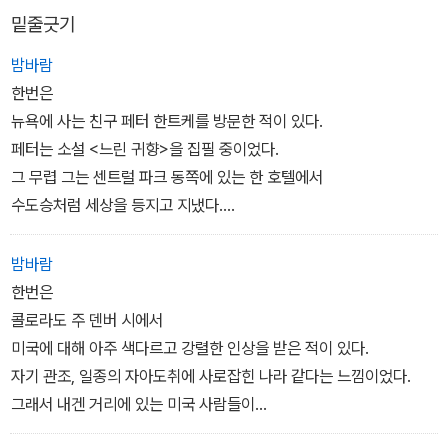
밑줄긋기
미국 대륙을 횡단하다 마틴 스콜세지와 이사벨라 로셀리니를 만나질
않나, 화장실에서는 「열정의 제국」의 감독 오시마 나기사와 마주치기
밤바람
도 한다. 그는 매우 간결한 문체로 이 책에 실린 사진에 ‘한번은’으로
한번은
시작하는 글을 붙였다.
뉴욕에 사는 친구 페터 한트케를 방문한 적이 있다.
페터는 소설 <느린 귀향>을 집필 중이었다.
그 무렵 그는 센트럴 파크 동쪽에 있는 한 호텔에서
수도승처럼 세상을 등지고 지냈다.
나의 짧은 방문조차도 그는 혼란스러운 듯했다.
난 그가 작업을 하는 책상 사진을 한 번 찍고,
밤바람
함께 산책을 하면서 엉덩이 높이에 카메라를 두고 스냅 샷 한 번,
한번은
그리고 헤어지면서 저만치 멀어지는 그의 뒷모습을 한 장 찍었다.
콜로라도 주 덴버 시에서
나중에 그의 소설 <느린 귀향>을 읽고 난 후에야
미국에 대해 아주 색다르고 강렬한 인상을 받은 적이 있다.
비로소 그의 뒷모습을 바라보면서 내가 느꼈던
자기 관조, 일종의 자아도취에 사로잡힌 나라 같다는 느낌이었다.
그를 짓누르던 부담감을 이해할 수 있었다. (136)
그래서 내겐 거리에 있는 미국 사람들이
고향이 없는 사람들처럼 보였다. (178)