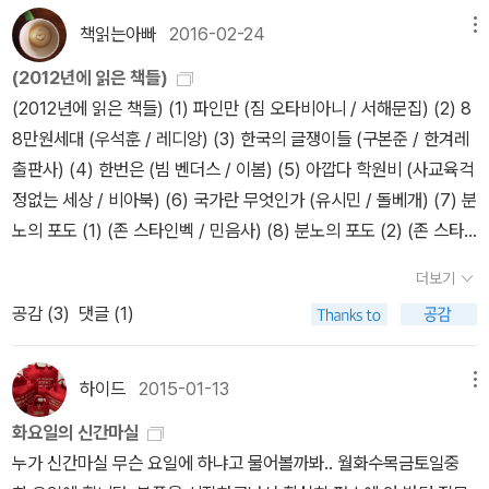
기면 현관을 나선다. 현관을 나서면 항상 하는 작은 의식이 이어진다.
해 정보를 서비스하는 장면이 나왔는데 과연 저 질문이 우리나라 도
아, 마르크스 관련 붉은 책들 많았는데 괜히 팔았나ㅎㅎ에밀 뒤르켐
책읽는아빠
2016-02-24
메뉴
문을 열면 보이는 하늘과 나무를 바라보고 눈으로 인사를 나누는 듯
서관에서는 어떻게 받아들여질까 궁금했다.2. <러브레터> 나에게
《자살론》(청아출판사) 다니엘 부어스틴《이미지와 환상》(사계절출판
하다. 그러고나면 주차장의 자판기에서 캔커피를 뽑아 차에서 한 모
(2012년에 읽은 책들)
도서관 영화는 곧 <러브레터>였다. 20대 초반의 감성을 제대로 건드
사)테리 이글턴《신을 옹호하다》(모멘토)루이 조르주 탱《사랑의 역
금 마시면 출근 준비가 끝나는 것. 공공화장실에서 누가 보지 않아도
(2012년에 읽은 책들) (1) 파인만 (짐 오타비아니 / 서해문집) (2) 8
렸던 이 영화는 대출기록카드의 낭만적 기능을 보여준다. 얼마 전 이
사》(이성애와 동성애 그 대결의 역사)(문학과 지성사) 제임스
꼼꼼하게 구석구석 청소하는 모습은 인상깊다. 매일의 지루한 업무를
8만원세대 (우석훈 / 레디앙) (3) 한국의 글쟁이들 (구본준 / 한겨레
영화의 주인공이었던 나카야마 미호가 갑작스럽게 죽었다는 소식에
글릭《인포메이션》(동아시아 출판사)리처드 도킨스《만들어진 신》(김
이토록 진지하게 반복할 수 있게 하는 힘은 무엇일까. 영화의 맥락상
출판사) (4) 한번은 (빔 벤더스 / 이봄) (5) 아깝다 학원비 (사교육걱
좀더 애틋한 마음으로 이 영화를 다시 보았다. 40대에 본 영화는 그
영사)다케우치 가오루_미루야마 아쓰시 《과학의 미해결 문제들》(반
히라야마는 좋은 집안의 ‘도련님’으로 컸을 것으로 짐작되지만, 아마
정없는 세상 / 비아북) (6) 국가란 무엇인가 (유시민 / 돌베개) (7) 분
때의 감정과는 다른(몰입 보단 흐뭇함?) 감정으로 보게 되었지만 도
니)데이비드 에반스_리처드 슈말렌지《매치메이커스》(더 퀘스트)앨
도 가족 간의 갈등으로 일찍 독립한 인물로 설정되지 않았을까 싶다.
노의 포도 (1) (존 스타인벡 / 민음사) (8) 분노의 포도 (2) (존 스타
서관에 대해서만큼은 더 깊은 관심을 가지고 보았다. 개인정보가 낭
런 앤틀리프《아나키와 예술》(이학사)막심 고리키《가난한 사람들》
게다가 누가 봐도 인정받지 못하는 화장실 청소부라는 설정이 반복되
인벡 / 민음사) (9) 때론 길을 잃어도 좋다 (윤세영 / 사진예술사) (1
만보다 중요한 시대이다보니 더이상 이런 류의 로맨틱 서사는 사라질
(민음사)나는 민음북클럽 에디션으로 가지고 있는데, 판매되고 있는
더보기
는 일상을 더욱 두드러지게 만들어준다. 그럼에도 매일 같은 점심 시
0) 불을 가지고 노는 소년 (1) (스티그 라르손 / 문학에디션 뿔) (11)
터이니 더더욱 귀한 영화가 되었다. 도서대출카드 안녕, 손편지 안녕
책은 산뜻한 연두색이다.로베르토 무질《사랑의 완성》(북인더갭)백민
공감 (
3
)
댓글 (1)
간에 같은 샌드위치로, 같은 벤치에 앉아 점심을 먹으면서 그가 꺼내
불을 가지고 노는 소년 (2) (스티그 라르손 / 문학에디션 뿔) (12) 프
~ 미래의 도서관 로맨스는 어떻게 그려질까? 정보봉사봇과의 로맨스
석《아바나의 시민들》(작가정신) 니콜 크라우스《사랑의 역사》
드는 자동카메라가 눈에 들어온다. 매일 바라보는 대상과 마주하며
리라이더 (선대인 / 더팩트) (13) 벌집을 발로 찬 소녀 (1) (스티그 라
는 아니길....도서관 버전의 <Her>.... 근데 이 영화 보고 깊이 몰입한
(민음사)조너선 스위프트《걸리버 여행기》(느낌이 있는 책)카렐 차페
자세히 바라보고 ‘사진’으로 남기는 그만의 의식이었던 것이다. 하지
르손 / 문학에디션 뿔) (14) 벌집을 발로 찬 소녀 (2) (스티그 라르손
1인....3. <장미의 이름> 사 놓은지가 언제인데 아직도 읽지 못한 움
하이드
2015-01-13
메뉴
크《오른쪽 주머니에서 나온 이야기》(모비딕 출판사)김현《입술을 열
만 이러한 일상을 따라가보는 것만으로도 지루하게 느껴진다면, 다시
/ 문학에디션 뿔) (15) 경제학 3.0 (김광수 / 더난) (16) 수레바퀴 아
베르트 에코의 <장미의 이름>은 수도원이 도서관의 기능을 하던 때,
면》(창비시선)로트레아몽《말도로르의 노래》(청하 출판사) 도스또예
화요일의 신간마실
주인공의 삶을 면밀하게 들여다봐야 한다. 그의 하루하루가 ‘단 하루
래서 (헤르만 헤세 / 민음사) (17) 암흑의 핵심 (조셉콘래드 / 민음
수도원을 배경으로 한 살인 사건을 다룬 추리 소설이다. 읽지 않은 책
프스키 전집 붉은 커버 버전은 좀 무섭고 답답해 보여서 뒤에 나온 하
누가 신간마실 무슨 요일에 하냐고 물어볼까봐.. 월화수목금토일중
도’ 같은 날이 없다는 것을 알아챌 수 있을 것이다. 그의 일상은 삶이
사) (18) 섬 (장 그르니에 / 민음사) (19) 읽지 않은 책에 대해 말하는
에 대하여 나는 말할 능력이 없으니 보지 못한 영화에 대해서도 말할
얀 커버로 바꾸고 있는 중이다. 《악령》은 붉은 커버가 더 좋아서 그냥