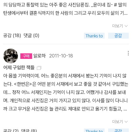
7의 인간', '행운아' 새록새록하네, 장 모로와의 '세상 끝의 풍경'은 장
모른다. 그리스 계 인류학 및 심리학 연구자 디미트리스 지칼라타스
의 담담하고 통찰력 있는 아주 좋은 사진담론집. _윤미네 집- # 딸의
었다. 솔직히 그때 그 플래티넘 회원 혜택이라는 것도 알라딘의 십주
영》(열화당)애덤 샌델《편견이란 무엇인가》(와이즈베리)블라디미르
다. 이 책을 읽는 시간은 과거의 시간을 끄집어 내는 시간이 되었다.
모르의 책이고 존 버거 서문 정도라 왜 존버거 공저냐며 현지 출판사
의 책 <인간은 의례를 갈망한다>(김미선 옮김, 민음사)에서 바로 이
탄생에서부터 결혼식까지의 한 사람의 그리고 우리 모두의 삶의 기록
년 이벤트 당첨 선물치고는 참 생색내는 것도 안되는구나, 라는 생각
나보코프《서배스천 나이트의 진짜 인생》(문학동네)그러고 보니 문학
상처인지도 모른 채 대충 덮어두고 잊었던 일들마저 떠오르는 시간이
에 이메일 보내 편집자 메일 받았던 기억도 나고, 을유문화사 앙리 카
러한 의식/의례가 인간에게 어떤 의미를 지니는지를 과학자의 관점에
이다. 오늘 주문한 책. '베를린 천사의 시'와 '부에나비스타쇼설클
을 했었는데.이미 플래티넘 상태였고 몇년가 계속 플래티넘이었고 향
동네는 내는 양에 비해 붉은 책이 많이 안 보인다. 세계문학전집이 검
아픔에서 치유로 흘러간다. 아무렇지도 않은 일상 속에서 이런 생각
르티에 브레송 전기랑 열화당 '내면의침묵' 나왔던 시절 을유의 예술
더보기
서 접근한다. 그는 ‘습관’과 ‘의례’를 구분한다. 습관은 이 행위의 목적
럽'을 만든 영화감독 빔 벤더스의 -한번은- #누구에게나 나에게나 늘
후에도 그럴 예정이었고 지금은 이벤트 당첨과 상관없이 구매금액만
다 보니 더 그렇다ㅎ;내 느낌에 열린책들은 푸른색이 많다. 아냐, 요즘
을 할 수도 있다는 것, 의미를 두지 않았던 일들에 아주 큰 의미를 두
가 전기 시리즈 열심히 읽던 때.. 열화당의 낸 골딘 사진집보니 이 사
공감 (
18
)
댓글 (0)
이 분명하고 즉각적으로 기능한다. 다시 말해 모든 이가 그 목적을 곧
사는 모든순간이 '한번은'이리라. 김기찬님의 -골목안 풍경 전집- #
으로도 계속 플래티넘 유지라는 메시지가 나오고 있고.그런 것이었는
전체적으로 푸른색이 대세인 듯.조르주 바타유《불가능》(워크룸 프레
어도 괜찮다는 것, 그런 것들을 깨닫는 것도 이 책을 읽으면서 함께 생
진집들도 꽤 많이 사 모았었는데 싶다. 수잔 손탁 '사진에 관하여'는
바로 이해할 수 있다는 의미다. 즉각적이라는 의미는 여기에 궤도를
사진들 속에 우리들의 가난했지만, 정다운 아련한 삶의 모습이 뭉클
데 이제 하루가 지나면 플래티넘도 사라지고 만다. 아이구야. 회원 멤
스 제안들2)처음엔 붉은색이 멋졌는데 시간이 흐르니 자연스레 자주
각을 해나가는 즐거움이었다. '공감'은 책의 앞장으로 다시 돌아가 읽
두 말하면 잔소리. 윤미네 집도 오랜만, 김영갑.을 아직 모르신다면,
이탈하거나 고민의 여지가 없다는 의미다. 반면 ‘의례’는 보편적이지
하다. 이번 크리스마스에 정호승의 '선암사'를 전화기너머로 낭송해
버십도 사라지고. 뭐. 지금 상태라면 앞으로 몇년간은 집에 있는 책들
알로하
2011-10-18
메뉴
색으로 변하고 있다. 워크룸프레스 책들은 이래서 더 정이 간다.책이
게도 하고, 계속 읽어나갈 힘을 주기도 한다. 이 책을 '공감'과 함께 했
얼른 사세요. 만오천원짜리 티켓 받겠다고 9만원짜리 '보그 더 가
않다. 합리적으로 보이지도 않는다. 행위의 목적이 뚜렷하게 곧바로
준 내 고운 벗의 짝꿍에게 선물하기 위해 주문했다.또 얼마나 기뻐할
만 줄창 읽어도 읽을책이 넘쳐나겠다 싶기는 하지만. 난 분명 예
살아 있다는 듯이...알라딘굿즈~ 불가능 노트~책이 많으니 이래저래
다. 3위, 빔 벤더스의 한번은 , 이 책을 보면서 드는 생각은 인생의
운'을 사는 사람은 없겠지만, 내가 한 때 이런 큰 책 아마존 주문 전문
어제 구입한 책들
이해되지 않기 때문이다. 그저 특별한 주의와 집중을 요구하며 특정
지 벌써 눈에 선하다~^^ 그렇지 좋은 것을 보면 그 좋은 것을 함께 나
감은 틀리지 않는다,도 있ㄷ 생각했는데 어제 급히 책장을 두리번거
힘들다ㅎ;;;;인스타그램의 재밌는 이벤트 덕분에 책장이 난리통ㅎㅎ;
모든 순간은 '단 한 번'이라는 것이다. 모든 순간은 단 한 번 흘러간다.
이었어서 .. 응? 번역본 보니 안에 가운 사진만 있는게 아니라 정말 멋
아 몹쓸 기억력이여. 어느 좋은분의 서재에서 봤는지 기억이 나지 않
한 절차를 요구하기 때문이다. 영화의 주인공 히라야마가 매일 정성
누고 싶고 또 함께 나눌 수 있어 참 감사한 일이다. 그리고 생각해
리다가 책이 보이지 않는거다. 이거 괜히 충동구매 아닐까 싶은데 두
헉헉, 이렇게 끝;;....인가?또 보이는데 더는 못하겠다(T^T);;;;심심하
사진은 그것을 '찰칵' 소리와 함께 영원으로 담는 행위다. 그렇게 생각
지다. (여기서 가운은 드레스입니다. 드레스) 레너드 번스타인 '음악
는다. <한번은>은 어떤 분의 서재에서 보고 좋을 것 같아서 구입했는
들여, 일정한 절차에 따라 변기를 꼼꼼하고 깨끗하게 닦는 행위는, 젊
보니 이번 달에는 연말이고 성탄이 있어서 인지 그림책도 샀구나. 바
권이면 한 권은 선물하지 뭐, 라는 심정으로. 구매하려고 했던 건 '이
신 분은 제게 없는 빨간책 인증을 해 보시길^ㄱ^;;
해보니 대단한 의식같다. 사실 우리네 인생은 어떻게 보면 아무렇지
의 즐거움' 미셸 슈나이더의 슈만 책. 아직 못 사고 있는 ;; 발레 이야
데... 정작 어느 서재인지는 기억이 나지 않고. 어쨌거나 감사를 보내
은 동료가 보기에 어리석어 보이기 때문이다. 눈에 보이는 부분만 대
바라 쿠니의 -에밀리- # 에밀리 디킨스와 한 소녀의 시 같은 이야기
민자들'과 '루키아노스의 진실한 이야기'인데 어쩌다보니 책이 막 불
도 않지만, 어떻게 보면 대단한 순간순간들이 모여있는 것과도 같다.
기 '아폴로의 천사들' 등등 여기도 사고 싶은 책들 잔뜩.'애도하는 미
며. 개인적으로 사진집은 거의 가지고 있지 않다. 이사를 많이 다니니
충 청소해도 검사를 통과할 수 있을 텐데말이다. 그럼에도 히라야마
인데 그림도 내용도 너무 신비하고 아름다운 그림책이다. 그리고 -엠
어나 있다. 이 외에도 더 있지만 다 늘어놓는 건 쫌! 부끄러운 생각이
그런 인생의 순간들이 다양한 예술의 형태로 담겨 영원히 남는다. 그
술'을 샀는지 안 샀는지 기억 안 나고, '슈만, 내면의 풍경' 있는거 빼면
까 크고 무거운 사진집은 늘 관리도 제대로 안되고 옮기기 힘들고, 책
는 자신이 정한 규칙과 절차를 미련해보일 정도로 준수한다. 책의 저
마- # 엠마할머니의 처음에는 외로운 할머니였지만 자신이 원하고
들기도 하고. 사실 도서정가제법이 바뀌면서 다들 엄청 사들이고 있
림, 음악, 문학, 사진 등등. 그 중에서도 이 책을 보며 사진이라는 도구
여긴 안 산 책들이 더 많다. 신간마실 하려고 책 잔뜩 탭 열어 놨는데,
에게도 미안하고 그랬다. 이 책은 얼핏 보기엔 소프트 커버에 가벼울
자 지칼라타스는 이런 상황을 ‘인과적으로 불투명하다’고 표현하고
좋아하는 일을 드디어 찾아 시작하고 그래서 드디어 행복하고 충만
다고는 하지만 이미 구입할만한 책은 다 구입을 했었던 상태이고. 지
더보기
로 영원히 남는 '시간'을 보게 된다. 2위, 도서관 산책자 도서관은
브레송전 책들 모아 놓으니 길어져 여기에 이어지는 다른 잡담들로
것 같아서 기쁜 마음으로 질러 주었다.김경욱 작가의 책은 정말 처음
있다. 이 책은 특히 인간 공동체의 의례 행위에 보다 주목하고 있기에,
한 인생을 살아가는 엠마를 보며 읽으며, 짧고 간단한 글.그림임에도
금 구입하는 책들은 살까말까의 경계에 있던 책들. 아, 이거 구입하고
공감 (
2
)
댓글 (8)
그냥 집 가까운 곳에 책이 많은 곳으로 생각하고 있었지, 그곳의 환경