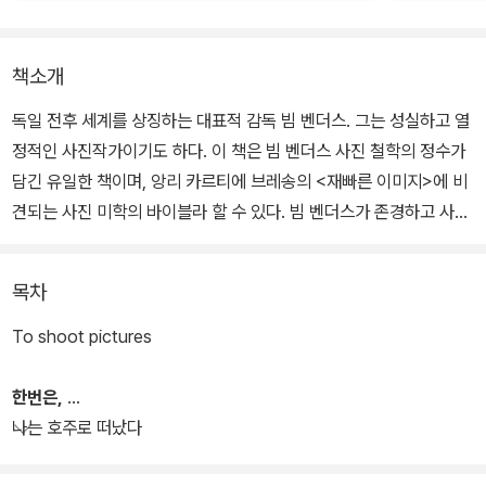
책소개
독일 전후 세계를 상징하는 대표적 감독 빔 벤더스. 그는 성실하고 열
정적인 사진작가이기도 하다. 이 책은 빔 벤더스 사진 철학의 정수가
담긴 유일한 책이며, 앙리 카르티에 브레송의 <재빠른 이미지>에 비
견되는 사진 미학의 바이블라 할 수 있다. 빔 벤더스가 존경하고 사랑
하는 20세기 최고의 감독과 영화배우들이 등장해 그의 사진을 더욱
흥미롭게 감상할 수 있다.
목차
빔 벤더스의 사진 속 장소와 사물들은 특별한 빛을 내뿜는다. 그는 ‘장
To shoot pictures
소와 사물의 외침’을 성실하게 듣고, 자신만의 관점으로 성실하게 카
메라에 담았기에, 마침내 우리는 사진 속 ‘장소와 사물의 진심어린 이
한번은,
야기’를 볼 수 있다. 이 책에 실린 사진은 오직 빔 벤더스만이 포착할
나는 호주로 떠났다
수 있는 장소와 사물들이다.