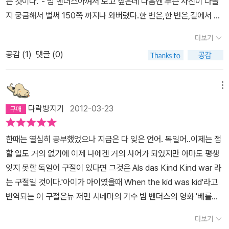
는 것이다.' - 빔 벤더스아껴서 보고 싶은데 다음엔 무슨 사진이 나올
가능하게 했다.한번은할리우드의 번화가에서 타이론 파워의 핸드 프
들을 담은 사진들. 인상적이다.
하다. 1997년에는 15년 만에 할리우드로 돌아가 할리우드의 거물급
지 궁금해서 벌써 150쪽 까지나 와버렸다.한 번은,한 번은,길에서 우
린팅을 열심히 닦고 있는 여인을 만났다. 난 그녀에게 다른 스타들의
제작자가 납치당하는 이야기를 통해 상품화된 폭력과 현실의 폭력 사
연히 만난 지인과의 동행 한 번,호주의 무더위 속에서 홀로 크리스마
핸드 프린팅도 이렇게 깨끗이 닦는지 물었다. 그러자 그녀는 타이론
이를 다룬 <폭력의 종말>을 제작하기도 했다. 쇠락하고 황량한 미국
더보기
스를 보낸 한 번,날개를 잃은 비행기와 마주친 한 번,길가에 버려진 무
파워의 것만 닦는다고 했다. 왜냐고 물었더니 이렇게 말했다.“그는 파
서부 풍경에 대한 그의 사랑은 평소 친분이 두터웠던 샘 셰퍼드를 주
공감 (
1
)
댓글 (0)
덤을 마주한 한 번,지인과 야구장에 한 번,늘 이렇게 한 번은, 하고 시
워를 가지고 있거든요!”한번은 몇 주 동안 텍사스를 이리저리 돌아다
인공으로 한 <돈 컴 노킹>(2005)으로 남겼다. 사람은 잘 기억하지
작한다.한 번은,한 번은,우리는 같은 날들 속에서 반복되는 일상을 살
닌 적이 있다. 만약 텍사스를 단 한 장의 그림으로 정의해야 한다면 난
못해도 자신이 묵었던 수많은 호텔은 정확히 기억한다고 말하는 그이
아간다고 생각하지만 실은 한 번 밖에 없는 이 시간 속에서 살고 있다
이렇게 말할 것 같다.‘카우보이 모자를 쓴 노인’이라고.늙은 카우보이
메뉴
기에 2000년 <밀리언달러 호텔>을 영화화한 것도 당연한 결과이겠
는 사실.한 번은,집 앞 스타벅스에서 빔 벤더스의 사진집을 보고 있었
들은 세상에서 가장 슬프고, 참으로 감동적인 형상을 하고 있다.한번
다.​이 책의 옮긴이가 당부했듯이 이 사진집에 담긴 사진작가로서의
다락방지기
2012-03-23
다. 잠시 정전이 되어 음악도, 조명도 꺼진 실내에서 열띠게 업무상 대
은이른 아침, 도쿄의 거리를 산책하다 어렸을 적 자주 하던 놀이를 떠
벤더스는 영화로 재현되기도 했다. 2008년 벤더스는 유명 사진작가
화를 나누고 있는 아저씨들의 목소리만 크게 들린다....
올렸다.“너는 안 보이는 게 나는 보이지, 그게 뭐냐면...”이렇게 시작
의 삶과 예술에 대한 회의를 담은 <팔레르모 슈팅>을 제작했다. 그의
한때는 열심히 공부했었으나 지금은 다 잊은 언어. 독일어..이제는 접
을 하고, 설명을 하는 거다. 지금 같은 경우에 그건, 우선 빨갛고, 플라
사진은 관찰자의 권력적 시선이 아니라 단 한 번의 순간을 마주한 지
할 일도 거의 없기에 이제 나에겐 거의 사어가 되었지만 아마도 평생
스틱으로 만들었으며, 도쿄의 어느 거리에서나 볼 수 있는 것이다. 아
구 여행자의 자유 추구와 인간미로 가득하다.
잊지 못할 독일어 구절이 있다면 그것은 Als das Kind Kind war 라
무튼 그날 아침엔 정말로, 빨간 모자처럼 생긴 저 물건을 피해서 사진
는 구절일 것이다.'아이가 아이였을때 When the kid was kid'라고
을 찍는 것이 힘들었다. 피하고 싶다면 그저 하늘을 향하는 수밖에 없
번역되는 이 구절은뉴 저먼 시네마의 기수 빔 벤더스의 영화 '베를린
었다.한번은호주 사막 한가운데에 있는 이 거대한 바위산을 찍기 위
천사의 시'를 계속 이끌어 가는 구절이다.이 시와 같은 구절로 읖조리
해 상당히 이른 아침에 눈을 떴다. 그날 하루 종일 에이어즈락 주변을
더보기
며 흘러가는 이 영화를 나는 너무나 사랑하고그래서 벤더스의 팬이