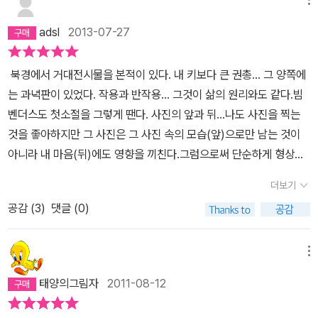
수로 공급되고 있었다.수영장의 물 역시 지하에서 솟아나는 온천물을
로 열정적인 사진작가이기도 했다. 첫 번째 사진 전시를 1986년에
이용한다고 했다.이튿날 아침 난 수영장에 가보았다.한번은뉴욕에 사
열었고 『Written in the West』로 1987년 첫 사진집을 낸 뒤 1992
adsl
2013-07-27
는 친구 페터 한트케를 방문한 적이 있다.페터는 소설 <느린 귀향>을
년까지 세계 순회 사진전을 가졌다. 이 책은 그의 두 번째 사진집으로,
집필 중이었다.그 무렵 그는 센트럴 파크 동쪽에 있는 한 호텔에서 수
<파리, 텍사스>(1984, 칸영화제 그랑프리), <베를린 천사의 시>(1
북경에서 거대전시물을 본적이 있다. 내 키보다 큰 권총... 그 양쪽에
도승처럼 세상을 등지고 지냈다.나의 짧은 방문조차도 그는 혼란스러
987, 칸 영화제 감독상) 이후 정체기를 겪다가 <부에나 비스타 소셜
는 과녁판이 있었다. 작용과 반작용... 그것이 삶의 원리와도 같다.빔
운 듯했다. (...)나중에 그의 소설 <느린 귀향>을 읽고 난 후에야 비로
클럽>(1999)으로 다시 각광을 받기 전인 1994년 출간했다. 그가
벤더스도 첫소절을 그렇게 땐다. 사진의 앞과 뒤...나도 사진을 찍는
소 그의 뒷모습을 바라보면서 내가 느꼈던 그를 짓누르던 부담감을
보여주는 황량함과 기이함, '진실이라고 하기엔 너무 아름다운 것'(p1
것을 좋아하지만 그 사진은 그 사진 속의 모습(앞)으로만 남는 것이
이해할 수 있었다.한번은잘츠부르크에서 베니스까지 알프스 산맥을
0)을 나는 내내 사랑했고 앞으로도 변하지 않을 거다. 그 시선은 꼭
아니라 내 마음(뒤)에도 영향을 끼친다.그럼으로써 단순하게 형상으
비스듬하게 넘어 여행한 적이 있다. 며칠 동안 난 사람을 전혀 보지 못
내가 보는 풍경 같았다. 그런 것을 잡아내는 사람이 예술가다. '일정한
로 남는 사진을 한차원 끌어올린다.사진은 단지 사진이 아니다.그리
했다. 사진도 거의 찍지 않았다. 일정한 속도로 걷다 보면 멈춰 서는
더보기
속도로 걷다 보면 멈춰 서는 것마저 부담스러워진다'(p140)는 그의
고 그의 사진집 <한번은>은 단순한 사진의 기록이 아니라 그의 인생
것마저 부담스러워진다. 아주 오래된 한 농가에 들러 잠시 휴식을 취
말에 공감한다. 애리조나 주의 길라 벤드에서 지난 몇 년 동안 단 한
공감 (
3
)
댓글 (0)
이야기가 된다.그래서 그렇게 서술이 많을 지도 모르겠지만난 빔벤더
했다. 농부는 500년도 더 된 집이라고 했다. 수도도 없고, 전기도 들
명의 손님도 찾지 않았던 낡은 호텔을 발견하는 눈썰미며, 그의 작품
스의 영화를 좋아하는 관계로 이책이 마음에 들었다. 그를 받아들일
어오지 않는 곳이었다. 할머니는 연신 만족스런 표정으로 정면을 응
제목이기도 한 '길의 왕'답게 그는 1978년 발리섬의 우붓을 처음 갔
수 있는 폭이 넓기 때문에 많은 것들을 느꼈던 것이다.하지만 단지 이
메뉴
시하며 혼잣말을 했다. 그날 이후 난 중세시대와 그 시대를 살았던 사
다. 1990년 두 번째 방문에서 그는 낙원이 사라졌다고 생각해 발리
국적인 풍광을 보며 생각할 거리를 얻고 싶은 독자들에게도 필요한
람들을 상상할 수 있게 됐다.한번은그래머시 파크 근처, 22번가와 렉
태양의그림자
2011-08-12
사진을 단 한 장도 찍지 않았다고 했다. 난 가지도 못했는데 낙원이 그
책이라는 생각이 든다. 여행은... 또는 인생은 이렇게 접근해야하는 건
싱턴 애비뉴가 만나는 코너에서 이 젊은 여자를 만났다. 그녀는‘태양
렇게도 빨리 사라지면 😭 벤더스가 교우한 감독, 작가, 연예인들의
아닐지 싶다.