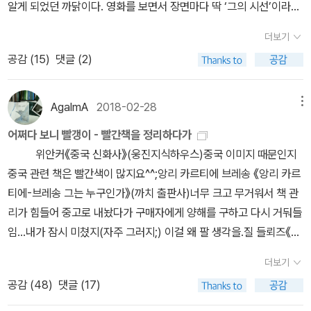
알게 되었던 까닭이다. 영화를 보면서 장면마다 딱 ‘그의 시선’이라는
적극적인 노력은 낯설었다. 우리나라 도서관들보다 훨씬 많은 기능들
것이 느껴졌다. 영화에서도 주인공이 멀리서 풍경을 바라보는 장면
을 담당하고 있어 놀랐다. 가장 인상 깊었던 점은 도서관이 뉴욕시의
더보기
에서는, 그의 사진처럼 풍경을 바라볼 때 마치 그 풍경을 품는 듯한 시
많은 정책의 중심에 있다는 점이었다. 시는 공공 사업을 진행하면서
공감 (
15
)
댓글 (2)
선이 느껴졌다. 혹은 감상자가 바로 풍경에 몰입되어 스며드는 느낌
도서관 관계자들과 회의를 하고 그들의 의견과 협조를 구한다. 이런
을 주는 것이다. 물론 시선은 대상을 멀리서만 바라보지 않는다. 한 인
장면이 여러 번 등장해서 미국에서 도서관의 위상에 대해 낯설고도
간을 바라볼 때 화면 가득히 담기는 사람의 얼굴은, 한 단독자의 존재
AgalmA
2018-02-28
메뉴
부러운 생각이 들었다. 하지만 그들이 저소득층을 위해 생활 지원 정
를 온전히 마주하고 대화하는 느낌을 주지 않은가. 이러한 시선은 상
보를 하고 장애인 및 이민자 교육을 담당하는 것을 보면서는 그들의
어쩌다 보니 빨갱이 - 빨간책을 정리하다가
대에 대한 존중이 없다면 나오지 못할 시선이라고 생각한다. 이렇게
위상이 거저 얻어진 것은 아니라는 생각도 자연스럽게 들었다. 저 많
위안커《중국 신화사》(웅진지식하우스)중국 이미지 때문인지
영화가 시작하면서부터 그의 사진집을 보고 느꼈던 감정들과 기억들
은 사람들을 만나야 한다고 생각하니 겁이 난 것도 사실이다. 우리나
중국 관련 책은 빨간색이 많지요^^;앙리 카르티에 브레송 《앙리 카르
이 다시 떠올랐다. 일본의 대배우 야쿠쇼 코지가 연기한 히라야마는
라나 유럽과 달리 미국의 도서관은 공적 자금 외에 민간 자금으로도
티에-브레송 그는 누구인가》(까치 출판사)너무 크고 무거워서 책 관
도쿄시에 소속된 공공화장실 청소부로 하루하루를 살아간다. 그의 삶
운영되기에 더 능동적일 수 있다는 교수님의 말씀을 듣고 보니 우리
리가 힘들어 중고로 내놨다가 구매자에게 양해를 구하고 다시 거둬들
은 매일 반복되는 일상이 있다. 영화 전체를 통해서도 지루해보일 정
의 모습이 틀렸다기 보다는 언젠가 우리도 저런 모습으로 변할 수 있
임...내가 잠시 미쳤지(자주 그러지;) 이걸 왜 팔 생각을.질 들뢰즈《천
도로 반복되는 루틴을 보여주는 것이다. 매일 아침에 일어나 자신의
겠구나 하는 생각으로 전환할 수 있었다. 수업 시간보다 더 많은 것을
개의 고원》(새물결), 《시간-이미지》(시각과언어)조르주 바타유《에
이불을 개고, 화분을 모아둔 작은 방에 분무기로 물을 준다. 양치질을
더보기
배우고 느낀 시간이었다. 뉴욕 도서관에 관한 책을 한 권 읽어도 좋을
로티즘》(민음사)첫 번째로 올릴 만큼 정말 멋진 빨강의 모습 아닌가!
하고 옷을 입으면 출근 준비가 얼추 끝난다. 현관 옆에 놓아둔 지갑과
공감 (
48
)
댓글 (17)
것 같아 <뉴욕 도서관으로 온 엉뚱한 질문들>을 추가했다. 영화에서
니체《선악의 저편·도덕의 계보》,《차라투스트라는 이렇게 말했
공공화장실의 열쇠꾸러미를 챙기고 작은 접시에 놓아둔 동전들을 챙
도 특정 가문에 대한 질문을 도서관에서 하고 그것에 대해 최선을 다
다》(책세상)니체 전집 다 있었으면 붉음 떼샷이 장관이었을 텐데ㅎ;