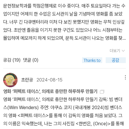
접 본 것과 경험한 것, 들은 것을 충실하게 묘사하는데 모든 에너지를
문헌정보학과를 학점은행제로 이수 중이다. 매주 토요일마다 가는 수
내 설명력으로 말하기 어려운,그가 그토록 나를 반하게 했던, 내 상상
집중하는 그의 글쓰기는 따라서 사려 깊다. ‘한번은’으로 시작하는 이
업이지만 어제의 한 수업은 도서관의 날을 기념하여 영화를 좀 보았
력과 함께 만들어지는 감성적 표상들이 떠오른다.더군다나 영상이 아
모든 문장은 사진에 찍힌 피사체를 함부로 소비하지 않기 위해, 현실
다. 너무 긴 다큐멘터리라 미처 다 보진 못했지만 영화는 무척 인상깊
닌 정지된 이미지는 더욱 많은 것을 상상하고 채워나가게끔 한다.표
밖으로 던져버리지 않기 위해 적당한 중력을 만들어낸다. 그 힘에 사
었다. 초반엔 졸음을 이기지 못한 구간도 있었으나 어느 시점부터는
지 사진인 (사랑해 마지않는) 이사벨라 로셀리니와 마틴 스콜세지의
로잡힌 사진들은 비로소, 현실감을 가지고 지금 여기의 이야기가 된
몰입하며 메모까지 하게 되었으며, 문득 도서관이 나오는 영화를 찾
사진만 보더라도,서로 다른 곳을 응시하며 서로 다른 표정을 짓는 두
다. 빔 벤더스는 천상 예술가이자 철학자다. 그의 카메라는 렌즈의 뒤,
아보고 싶다는 생각에까지 이르렀다. 그 생각의 결과물 중 하나가 이
사람의 모습과황량한 미국 서부의 사막 풍경이 어우러져 있는 이 사
바로 자신을 바라본다.
더보기
페이퍼이다. 1. <뉴욕 라이브러리에서> 3시간 반에 가까운 다큐멘
진을 보며굳이 배우와 감독임을 알지 못하더라도 두 남녀의 이야기를
공감 (
19
)
댓글 (0)
터리 영화 <뉴욕 라이브러리에서>는 과연 문헌정보학과 관련이 없는
끝없이 궁금하게 하고보는 이로 하여금 뭔가 이야기로 채우고 싶게
사람도 흥미로울까 싶을 정도로 뉴욕라이브러리의 모든 것을 담았다.
하지 않는가. 이미 몇 차례의 사진전까지 개최했다고 하는데..그의 이
그래 바로, <도서관에 간 사자>에 등장하는 사자가 등장하는 도서관
런 작업이 계속 소개되었으면 하는 바램이다.뜨문뜨문 만날 수 밖에
초란공
2024-08-15
메뉴
말이다! 영화는 리처드 도킨스의 강연에서부터 시작하여 우리의 도서
없는 그의 영화들로는 그가 들려줄 수 많은 이야기들과 이미지들을다
영화 ‘퍼펙트 데이스’, 의례로 충만한 하루하루 만들기
관과 비슷하구나 여기다가도 분관에서 진행되는 아이들의 기초 학습
향유할 수 없기에..
영화 ‘퍼펙트 데이스’, 의례로 충만한 하루하루 만들기 감독: 빔 벤더
교육, 정보 서비스, 일반 시민의 강연과 자작시 낭송, 취업 박람회 등
스(Wim Wenders) 주연: 야쿠쇼 코지 (국내개봉 2024)빔 벤더스
을 꽤 긴 호흡으로 보자니 우리의 도서관 다른 점이 많이 보였다. 저자
의 영화 <퍼펙트 데이스>를 통해 이 감독의 영화를 처음 보았다. 그
강연이나 공연, 독서 모임 등은 우리나라 도서관에서도 흔히 보는 프
의 이름은 익숙했는데, 나는 그의 사진집 <한번은, (Once)>를 통해
로그램들이지만 취업 알선부터 이민자 교육 등 불평등을 없애기 위한