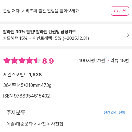
관심 저자, 시리즈의 출간 알림을 받아보세요
신청
알라딘 30% 할인! 알라딘 만권당 삼성카드
카드혜택 15% + 이벤트혜택 15% (~2025.12.31)
8.9
100자평 21편
리뷰 18편
세일즈포인트
1,638
364쪽
145*210mm
473g
ISBN 9788954615402
주제분류
신간알림 신청
예술/대중문화
>
사진
>
사진집