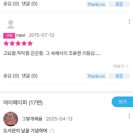
걸었다. 걷는 동안 단 한 사람도 만나지 못했다. 단지 호텔을 나설 때
공감 (
0
)
댓글 (0)
되었으며 그 이후로 만났던 그의 영화들 또한 기대를 저버린 적이 없
부터 앞장을 섰던 개 한 마리만이 내내 나를 쫓아다녔다. 정말 상상하
다. 벤더스의 사진 에세이라는 이 책이 나왔을 때 그래서 별 고민없이
기 힘들 정도로 더운 날이라, 나처럼 확고한 의지를 지닌 독일인이 아
집어 들 수 있었다.그저 그런 사진이어도 좋았고, 별 의미없는 글이어
메뉴
니고서는 이렇게 무모한 행군을 할 사람은 없었던 것이다. 다행히 이
도 좋았다.. 벤더스니까.그렇지만 역시 그는 이 책을 통하여 내가 잊지
곳 지리에 밝은 가이드 덕분에 숨겨진 아름다운 장소를 몇 군데 구경
navi
2015-07-12
못할 독일어 한 단어를 각인시켰다.Einmal 한번은 once.. 정도로 번
할 수 있었다. 마침내 내가 바위산을 오르려고 하자 개도 상황을 파악
역되려나..몇장의 사진은 순간순간을 담고 있으되,그 사진들이 담고
했는지 더 이상 따라오지 않았다. 개는 가파른 경사 아래에서 나를 기
고요함.적막함.은은함. 그 속에서의 조용한 리듬감.....
있는 순간은 그의 Einmal로 시작되는 짧은 말들로 인해 이야기가 되
다리다가 내가 다시 내려오자 꼬리를 흔들며 반겨주었다. (음악평론
었고,사진 사이사이의 시간 동안 일어났을 시간의 흐름은 독자의 상
더보기
가 차우진의 글)적어도 태도에 있어서, 빔 벤더스는 모범적이다. 그는
상력으로 채워져 끊기지 않는 '흐름'으로서 지각 속에 자리 잡았다. 부
여행자로서의 시선을 거부하고 또 부정한다. 눈에 보이는 풍경을 낭
공감 (
0
)
댓글 (0)
러울 정도로 세계 이곳저곳을 다닌 벤더스는,이름만 대면 알 만한 많
만적인 배경으로 전락시키지 않기 위해 고군분투한다. 단지 찍은 사
은 예술인들의 모습을 담기도 하고,때로는 이름모를 평범한 이의 모
진에 한 줄 감상평을 슬쩍 끼워 넣는 오만한 풍류가 아니다. 스쳐지나
습을 담기도 하며,인물이 아닌 풍경과 피사체의 모습을 담기도 한다.
가도 그만인 것들을 기어코 붙잡아 질문하고 얘기 듣고 또 기록하는
쓰기
마이페이퍼 (17편)
때로는 흑백으로 때로는 천연색으로 그 이미지들을 변주하며능숙하
성실함이다. 바로 그 점이 마음을 쿡, 찌른다. 사진만 봐서는 짐작도
게 멈춰져 있는 순간을 다룬다..그리고 Einmal.. 이라 읖조리며 그 시
못했을 풍경의 역사와 이야기가 사진 옆에, 앞에, 뒤에 정돈된 문장으
그렇게혜윰
2025-04-13
메뉴
간과 장소와 사건들을아주 짤막한 몇 줄 문장으로 '이야기'로 만들어
로 새겨진다. 그건 흡사 영화의 한 장면처럼 소설의 한 단락 같다. 직
도서관의 날을 기념하며
낸다. 그 이야기들은 특별하지도 않지만 통속적이지도 않다.조악한