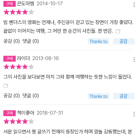
행기, 세계 여러 나라의 풍경들이 등장하는 것을 보면 알 수 있다. 그
큰도마뱀
2014-10-17
메뉴
런데 특이한 것은 그 장소와 사물들은 ‘완벽한 상태’에서 ‘온전한 모
습’일 때는 빔 벤더스를 부르지 않는다는 점이다. 언제나 ‘부러진 상
빔 벤더스의 영화는 언제나, 주인공이 걷고 있는 장면이 가장 좋았다.
태’거나, ‘폐업 직전의 영화관’이라던가, ‘버려진 무덤’들만 그를 부른
끝없이 이어지는 여행, 그 어떤 한 순간의 사진들. 한 번은.
다. 빔 벤더스는 이렇게 말한다. “‘온전한 전부’보다 ‘부서진 것들’이
공감 (
0
)
댓글 (0)
야 말로 많은 기억을 깊이 간직하고 있습니다. ‘부서진 것들’의 외관은
불안정하죠. 그렇기에 누군가의 기억을 꼭 붙들어 맵니다. 깨끗한 외
라이더
2013-08-16
관을 가진 온전한 것들의 표면에서 우리의 기억은 미끄러져 나갈 뿐
메뉴
입니다.” - [원스] 전시 서문 중
그의 사진을 보다보면 마치 그와 함께 여행하는 듯한 느낌이 들었다.
공감 (
0
)
댓글 (0)
책이좋아
2018-07-31
메뉴
서문 읽으면서 웬 글쓰기 천재의 등장인가 하며 깜놀 감동했는데, 본