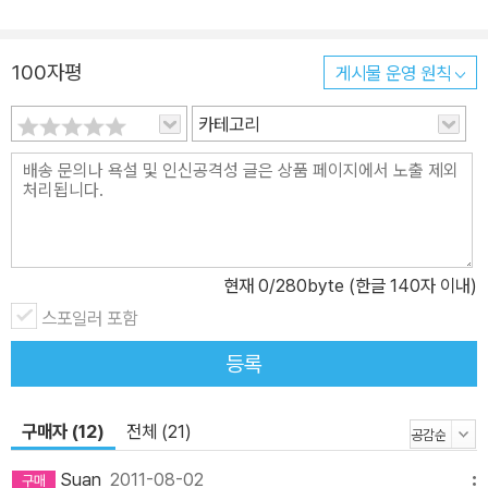
적으로 포착해야 함을 이야기했다. 이는 그의 사진 미학을 대표하는
말이자, 많은 포토그래퍼들이 공감하며 감탄하는 지점이기도 하다.
빔 벤더스 역시, 사진이 담는 찰나의 순간과 ‘단 한 번’(einmal=only
100자평
게시물 운영 원칙
one moment) 존재하는 시간에 대해서 이야기한다. 그러나 그는 여
카테고리
기서 한발 더 나아간다. 브레송의 ‘직관’이 빔 벤더스에게는 ‘장소와
사물의 외침’이다. 그는 자신이 찍어야 할 어떤 순간이 만들어지길 기
다리거나, 특정한 장소와 사물을 찾아 헤매지 않는다. 로드무비를 향
한 그의 취향은 사진에도 고스란히 드러난다. 그는 지도를 펼쳐놓고
마음에 드는 장소로 간다. 그리고 그 장소의 풍경을 카메라에 담는다.
중요한 것은 다음이다. 그는 카메라에 어떤 것을 담기 전에, 장소나 사
현재
0
/280byte (한글 140자 이내)
물이 어떤 이야기를 들려주고 싶어하는지에 먼저 귀를 기울인다고 한
스포일러 포함
다. 그는 ‘장소와 그 장소에 존재했던 사물들의 외침과 이야기’를 찍는
등록
다고 말한다. 그렇기에 그의 사진 속 장소와 사물들은 특별한 빛을 내
뿜는다. 그의 사진에서 초점과 구도를 말하는 것은 어울리지 않는다.
그가 찍은 사진들은 초점이 나간 것들도 있고, 좀더 완벽한 구도에서
구매자 (12)
전체 (21)
사물을 담을 수도 있지 않았을까 하는 아쉬움을 주기도 한다. 그럼에
Suan
2011-08-02
메뉴