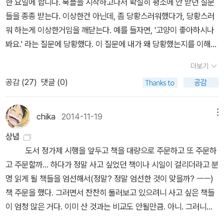
한 요일에 합니다. 북플을 시작하고나서 확실히 평소에 안 받던 질문
끝날 때까지 지루하게 반복될 것만 같지만 말이다. 삶의 리듬(반복)이
법 (피에르 바야르 / 여름언덕) (20) 티파니에서 아침을 (트루먼 카
수가 없다. 다만, 숀 코너리라는 대단한 배우가 등장하니 더욱 기대된
가지고 있기로^^; 새 책은 3권이지만 이건 2권이라는 장점도 있지~
들을 종종 받는다. 이상한건 아닌데, 좀 당황스러워했다가, 당황스러
지속되는 가운데 여기에 미묘한 차이들이 발생하고, 삶에 침투하는
포티 / 아침나라) (21) 강남몽 (황석영 / 창비) (22) 자본주의 역사 바
다고 할 수 밖에. 올해는 이 책을 꼭 읽고 이 영화를 꼭 봐야겠다는 목
Axt(no.016)(은행나무 출판사)폴 발레리《바람이 일어난다! 살
워 하는게 이상한거임을 깨닫는다. 예를 들자면, '고양이 좋아하시나
것이다. 매일 같아보이는 일상 속에 작지만 변화무쌍한 변화가 일상
로 알기 (리오 휴버먼 / 책벌레) (23) 안철수의 생각 (안철수 / 김영
표가 생겼다. 그나저나 알라딘에 한글 자막 버전은 이미지가 없어서
아야겠다》(아티초크 빈티지 시선)제임스 엘킨스《그림과 눈물》(아트
봐요.' 라는 질문에 당황했다. 이 질문에 내가 왜 당황했는지를 이해한
에 침입하고 끊임없이 교란하는 모습을 발견한다. 물론 불편하기도
사) (24) 나는 고양이로소이다 (나쓰메 소세키 / 문학사상사) (25)
삽입하지 못했다. 4. <베를린 천사의 시> 빔 벤더스 감독의 <베를린
북스)슈테판 볼만《책 읽는 여자는 위험하다》(웅진지식하우스)이런
다면 내 서재 최소 몇년 방문자 되시겠다. (여튼 그런 질문에 당황하
하지만 때로는 이를 감수하고 포용하기도 하면서 자신의 일상을 지켜
삼성을 생각한다 (김용철 / 사회평론) (26) 카모메식당(무레 요코 /
천사의 시>는 많은 사람들이 인생 영화로 꼽는 영화이다. 나는 비교
더보기
책 제목 정말 싫어한다. 뭐 한 여자, 뭐 한 남자... 그런 게 편견을 만드
는 내가 이상한거라고 나중에야 깨달았지만;;) 네, 저 고양이 좋아합
나가는 모습이 참 인상적이었다. 그가 점심시간마다 공원의 벤치에
푸른숲) (27) 이상호기자 X파일 (진실은 스스로 말하지 않는다) (이
적 최근에야 이 영화를 보게 되었는데, 보고 나서는 그 마음을 잘 알
공감 (
27
)
댓글 (0)
는 거 모르나? 장삿속 때문에 많은 걸 엉키게 만드는 자본주의...붉은
니다. 사랑합니다. 제 삶의 목표와 이유는 말로와 리처입니다. 정도면
앉아 바라보며 찍는 나무의 모습, 특히 뷰파인더를 보지 않고 찍는 모
상호 / 동아시아) (28) 기업은 누구의 것인가 (김상봉 / 꾸리에) (29)
것 같았다. 흑백으로 진행되는 이 영화의 한 장면 중에 천사들이 베를
액세서리도 빠질 수 없지! 알라딘 굿즈~ 장 자크 루소 빨강 북 클러치
대답이 되었을까? (당황해서 답글도 못 달았던 것 같아서, 뒤늦게나
습에서 그가 자신의 삶에 개입하는 우연성을 인정하고 이를 받아들이
어느 무명 철학자의 유쾌한 행복론 (전시륜 / 행복한 마음) (30) 허수
린 주립 도서관에서 인간들의 내면을 곁에서 듣는 모습이 가장 기억
^^ 사키《사키》(현대문학 세계문학 단편선 23)찰스 부코스키
마;;) 새로운 방문자분들 이야기 나온김에 .. 북플 친구 천명 넘어가는
는 모습같아 보였다. 이런 장면은 항상 카메라를 갖고 다니며 사진을
chika
2014-11-19
메뉴
아비춤 (조정래 / 문학의 문학) (31) 비숍 살인사건 (반 다인 / 동서문
에 남아 분량 면에서 도서관 등장이 많다고 할 수는 없지만 이 영화를
《여자들》(열린책들)줄리언 반스《10과 2분의 1장으로 쓴 세계 역사》
날 한 번 이야기하려고 했는데, 까먹고 이제야. 그러니깐, 알라딘 북플
찍는 빔 벤더스 감독이 아니면 보기 힘든 장면일 것 같다. 똑같아 보이
화사) (32) Y의 비극 (앨러리 퀸 / 해문출판사) (33) 고백 (告白)
이 페이퍼에 꼭 넣고 싶었다. 인간이라는 존재를 가장 인간답게 만드
상념
(열린책들)장 콕토 《앙팡테리블》(뿔)박상순《6은 나무 7은 돌고래》
앱 천명은 넘게 깔았구나 (허세) 몇 명이나 깔았나요? 이 글 보시는
는 숲속의 나무를 바라보고 매일 사진을 찍는 주인공의 모습, 함께 일
(미나토 가나에 / 비채) (34) 햄릿 (세익스피어 / 김재남 / 하서) (3
는 공간이 도서관이라는 생각이 든다면 너무 문헌정보학스러운 편협
도서 정가제 시행을 앞두고 책을 대량으로 주문하고 또 주문하
(민음사)황병승《여장남자 시코쿠》(문예중앙 시선)김언《소설을 쓰
ㅇㅇㅇ님 알려주세요. 궁금합니다. 흡; 북플 친구분들과 기존 즐찾 서
하는 동료와의 다양한 사건들을 다시 떠올려보자. 양아치 같아 보이
5) 동물농장 (조지 오웰 / 도정일 / 민음사) (36) 달과 6펜스 (서미싯
함일까? 아무튼 나는 그렇다고! 빔 벤더스 감독의 에세이가 있다고
고 주문할까... 하다가 정말 사고 싶었던 책이나 시일이 걸리더라고 분
자》(민음시선) 프로이트《예술·문학·정신분석》,《정신분석 강의》
재분들과 겹치는 분이 이백분 정도 되었으려나? 즐찾은 거의 800분
는 이 젊은 동료는 우리 사회의 경우로 보면 갓생을 사는 N포 세대를
몸 / 송무 / 민음사) (37) 사랑하지 말자 (김용옥 / 통나무) (38) 모털
하니 같이 읽어보면 좋을 것 같다. 문헌정보학을 배우며 도서관에 대
명 읽게 될 책들을 엄선해서(정말? 정말 엄선한 것이 맞을까? ㅡㅡ)
(열린책들)《히스테리 연구》는 오렌지빛이 더 강해서 뺌ㅎㅎ;;루이스
넘게 늘어서 2435분이다. 네이버 파워블로거분들에 비하면 되게 소
대표하는 인물이다. 경제적으로 넉넉하지 않으니 ‘돈이 없어서 데이
엔진(MORTAL ENGINES) (견인 도시 연대기 1) (필립 리브 / 부
해서 사서에 대해서 이용객에 대해서 좀더 적극적인 관심을 갖게 된
책 주문을 했다. 그러면서 찬찬히 둘러보고 있으려니 사고 싶은 책들
캐럴《이상한 나라의 앨리스·거울나라의 앨리스》(북폴리오)김동성 글
소하지만, 오래블로거 정도는 되지 않나 싶다. 책과 꽃과 고양이로 성
트도 못한다’는 불평을 입에 달고 다닌다. 주인공은 꿋꿋하게 자신의
키) (39) 사냥꾼의 현상금 (견인 도시 연대기 2) (필립리브 / 부키)
다. 이전에도 나는 도서관을 많이 이용했고 사랑했으나 지금은 도서
이 엄청 많은 거다. 이미 산 것과는 비교도 안될만큼. 아니. 그러니까
그림 《미주의 인상》(조선 청년, 100년 전 뉴욕을 거닐다)(현실문화)
업중이다. 라고 자찬.딱 당장 사야지. 싶은 신간은 없는데, 앙리카르티
일상을 반복하고 유지하고자 하지만, 끊임없이 영향을 주는 이런 동
(40) 악마의 무기 (견인 도시 연대기 3) (필립리브 / 부키) (41) 황혼
관의 미래에 대해서도 진지하게 생각하게 되었달까? 단순히 직업으
좀 더 정확히 말하자면.'산다'라고 표현했지만 실상은 정말 읽고 싶은
유발 하라리《호모 데우스》(김영사)이 책을 붉은 책으로 볼 것이냐,