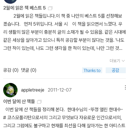
지도 보여준다. 이 책은 20여 년 동안 <뉴요커>에서 활동하고 있는
밀린 빨래를 하고, 일주일에 한번씩 단골 이자까야 집에 가서 익숙한
재질의 노트를 꺼내들었다. 아, 그런데 정말. 모두의 공통점은 날마다
녀석은 알면서도 여유롭게 길을 걷고 있었던것이고.그래도 녀석들은
(도서출판 b)선생, 완독 좀 하시지;;;)) 기욤 아폴리네르
2월에 읽은 책 베스트 5
음악비평가로서의 지식 및 경험과 다양한 상을 받은 전작 <나머지는
사람과 이야기를 나누고 익숙한 음식을 맛본다. 중고서점에 가서 신
십분, 이십분씩 꾸준히 노력하면 그림 실력이 는다는 것이다. 그것은
더 길게 수업을 째지않고 - 그러니까 언젠가는 몇몇 녀석들이 학교 정
《알코올》(대산 세계 문학 총서)쑨 잉퀘이《주역》(현암사)마스타니 후
2월에 읽은 책들입니다.이 책 중 나만의 베스트 5를 선정해보
소음이다>에서 보여준 저자의 필력과, 클래식과 팝을 넘나들며 음악
중하게 한 권을 골라온다. 한 주 동안 찍은 필름을 현상소에 맡기고 사
굳이 책을 읽지 않아도 알 수 있는 것이지만 아무리 길어도 일주일을
문이 아닌 다른 곳으로 발길을 돌리는 걸 길 건너편에서 지켜보기도
미오《아함경》(현암사)(한길 그레이트 북스)질 들뢰즈《의미의 논리》
겠습니다. 먼저 5위입니다. 서울 시 이 책을 읽으면서 느꼈다. 우
과 음악가들에 대한 다양한 에피소드들을 재미있게 풀어내는 저자만
진을 찾아와 이를 분류하고 골라 자신만의 상자에 모아두는 일 등이
못넘기고 있다. 아니 왜. 나는 별로 하는 일이 없는 것 같은데도 날마
했었는데, 그녀석들과는 달리 수업을 받으러 어깨를 나란히 하고 학
르네 지라르《낭만적 거짓과 소설적 진실》(동서 문화사 월드북)아리
리 생활의 많은 부분이 충분히 글의 소재가 될 수 있음을. 같은 시대에
의 놀라운 역량이 집약된 책이다. 일단 읽어본 MD가 좋다고 하니 믿
그런 활동이다. 이렇듯 이 영화에는 주인공의 하루하루를 따라가며
다 바쁘게 하루하루를 보내고 있는지 모르겠어.아무튼. 드로잉 관련
교 교문을 들어서는 것을 보고 왠지 모르게 안심이 되었다. 저 아이들
스토텔레스《니코마코스 윤리학 /정치학 /시학》마르틴 하이데거《존
같은 세상을 살아가고 있으니 특히 공감할 부분이 많다는 것을. '나도
어보고, 내가 앞 뒤 안 가리고 그냥 혹하는 키워드가 몇가지 있는데,
만날 수 있는 한 인간의 의식으로 가득차있다. AI가 아닌 이상, 모든
책 두 권을 빼고 구입하고 싶은 책들... 무려 반값이다. 알라딘 노트로
에게 학교는 무엇일까.사실 지금 그녀석들에게 가장 보호되는 공간
재와 시간》앗, 사르트르 《존재와 무》 인증컷에 못 넣었네!자크 프레
그런 적이 있는데, 나도 그런 생각을 한 적이 있는데, 나만 그런 것은
그 중 하나가 '뉴요커'다. 요즘 클래식을 들어볼까 '명연주 명음반' 다
인간의 하루 속에서도 다양한 감정이 교차하기도 한다. 문득 슬픔을
만 존재하고 있는 '그날들'이 반값이라고 하니 이제 드디어 적립금을
중 하나가 학교일텐데. 그곳이 지옥과 같은 느낌을 갖는다면. 이
베르《축제는 계속된다》(솔출판사)잉게보르크 바하만《삼십 세》(문예
아니었던건가?' 빵터지는 웃음, 묘한 공감대, 서울에서 살아간 시간이
시듣기를 늘 틀어 놓는데, 열심히,제대로 들어보려고 마음 먹으면 좌
느끼다가도 화장실의 작은 메모지를 통해 누군가와의 비밀스러운 순
쓸 때인가, 싶어 손가락이 근질거린다. 이 책들을 사면 또 언제 읽을
더보기
기회에 컬러링북을 확 구입해버렸다. 크리스마스는 뜯어내어서 카드
출판사)로랑 고데《세상의 마지막 밤》(민음사)미하일 불가코프《거장
공감을 불러일으킨다. 책을 읽으며 '으흐흐~' 웃음을 터뜨리니 주변
절할 것 같아서 그냥 계속 귀 트이라고 틀어만 놓는다. 이 책은 클래식
간을 공유하는 것처럼 기쁨과 기대감이 중첩되기도 하는 것이다. 어
수 있으려나. 오늘도 소설책 한 권을 읽지 못하고 하루를 넘겨버릴 것
공감 (
0
)
댓글 (0)
로 활용할 수 있을까 싶어 샀는데 저 소녀들 모습도 그러지 않을까...
과 마르가리타》(민음사)애덤 모턴《잔혹함에 대하여》(돌베개)처음
사람들이 묘한 시선을 보낸다. 공감하게 되는 글을 볼 때마다 웃게 되
과 팝을 넘나든다는 점이 좋아보인다. 표지가 이미지로는 좀 촌스러
쩌면 제2의 자연이 되어버린 도시에서 지루해보이는 일상을 사는 현
같은데 말이다.
라는 생각을.아, 근데 빈티지는 구입 안한 것 같다. 어제 한밤중부터
책이 나왔을 땐 타이포그래피가 아주 빨갰는데 시간이 흐르니 굳은
니 꽤나 많이 웃었다. 기분 좋은 시간이다. 4위,모든 상처는 이름
보이는데, 실물은 괜찮을 것 같아.앙리 카르티에 브레송 전시회 티켓
대인이 일상을 지속할 수 있는 힘이 여기에 있다고 할 수 있다. 바로
오늘까지 마구 구입을 해대느라 확실히 구분이 가질않는데... 색칠보
피처럼 칙칙하게 변했다. 정말 굿디자인!테리 이글턴 《악》과 같이 보
을 가지고 있다 이 책은 저자 량원다오가 2006년 8월 1일부터 12
주는 책들 몇가지 뽑아보면, 산 책들과 비싸서 아직 안 샀지만 사고 싶
appletreeje
2011-12-07
메뉴
하루하루를 자신만의 의례/의식으로 만들어나가는 일이다. 영화에서
다는 드로잉을 해야하는데... 하면서 구입하지 않은 것 같기도 하고.
면 좋다~《악》은 빨간 게 하나도 없어서 같이 참여 못한 게 아쉽군ㅎ
월 31일까지 일기 형식으로 매일 한 편씩 써내려간 자기 해부의 시문
은 책들로 가득. 2만원 이상 구매시 나오는 티켓이라서 웬만한 책은
도 뚜렷하게 보여주고 있듯이 우리의 일상은 단 하루도 같지 않다. 하
이번 달에 산 책들
아무튼. 미적감각이 둔해서 색칠을 잘 해낼 수 있을 것 같지는 않지만
테리 이글턴, 매슈 보몬트《비평가의 임무》언제 테리 이글턴 특집이라
이다. 이 책을 읽으며 나는 나 자신이 하던 특유의 사색을 잊고 살았다
한 권만 사도 티켓 옴. ... 좋은건가.... 와 - 사진책들만 골라도 내가
지만 이를 지루하게 보느냐 아니면 매일매일이 새로워질 수 있느냐는
이번 달에 산 책들을 정리해 본다. 한대수님의 -뚜껑 열린 한대수-
뭐. 도서정가제가 책값에만 영향을 주는 것이 아니라 멤버십에도 영
도 해야지. 내 책장에서 정말 인기 많은 테리 이글턴ㅎ 클리퍼드
는 생각이 들었다. 사람의 일은 각기 다른 특색을 가지고 있으면서도
완전 좋아하는 책들이다. 빔 벤더스의 ONCE(한번은) 이랑 데이빗
자신의 일상적 의식 속에 이 미묘함을 알아차리는 시선에 있지 않을
# 코스모폴리탄으로서의 그리고 무엇보다 자유로운 인간으로서의,
향을 주고 있다. 그러고보니. 난 알라딘 십주년 이벤트에 당첨이 되어
A 픽오버《한 권의 물리학》(프리렉)후안 고이티솔로《전쟁의 풍경》
크게 보면 아주 다를 바는 없다. 각자 스스로가 어떻게 생각하느냐에
두쉬민의'프레임 안에서'는 세 번 이상 샀던 책들이고, 존 버거의 '제
까. 그런 의미에서 일상의 의식은 삶을 지탱하는 뼈대 같은 것인지도
그리고 그럼에도 불구하고 현재를 최선을 다해 살아가는 한 아티스트
플래티넘 회원 유지를 줄창 하게 될 터인데, 그 효과도 사라지는것이
(실천문학사)유발 하라리《사피엔스》(김영사)곰브리치《예술과 환
따라 침소봉대 되기도 하고, 아무 일도 아니었던 듯이 잊혀지기도 한