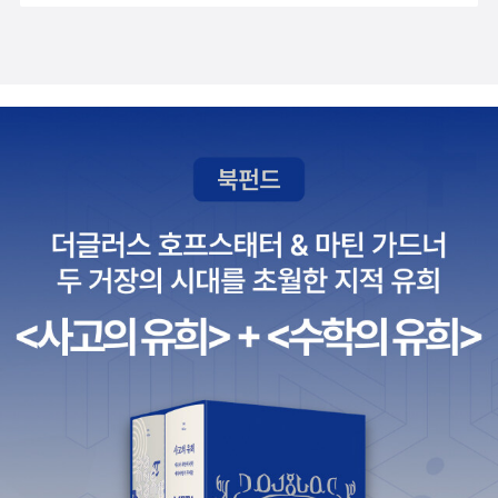
영화 관련서의 시장성, 그럼에도 꼭 한국어판 도서에 귀사의 자료를
가 말한 이 ‘노예’의 조건에는 단순히 사회경제적인 상황에 의해서 주
분에 우리들도 힘나고 희망을 지니며 매 순간순간의 삶을 즐겁고 행
포함시키고 싶다는 열망을 담아. 자꾸자꾸 보냈다. 결국 취지를 이해
어지는 경우를 우선 떠올릴 수 있지만, 나아가 인간이라면 불가피한
복하게 잘 살겠습니다. 이제 그 곳에서 더욱 행복하시길 빕니
한 상대방이 별도의 비용 없이 한국어판에 추가로 수록하는 걸 허락
관계, 이 ‘얽힘’이 있기 때문에 주어지는 조건이 아닐까 싶다. 이 모든
다.
했다. 표지에 들어갈 사진도 최소의 비용으로, 본문도 단도로. 마음산
상처와 교란의 요소들 속에서 자신의 하루를 지탱할 수 있게 해주는
책은 디자인을 중요하게 생각하지만, 이 시리즈는 디자인에서 이미지
것이 바로 영화 속 주인공이 보여주었던 일상의 의식들이 아닐까. 개
로 승부할 생각을 버렸다. 최저 사양으로, 단 본문의 글맛은 살리기로
인적인 의례로서의 작은 의식은 마치 하루를 영원히 살 수 있을 것만
했다. “일단 내고 보자, 이런 생각으로 책을 만들지 않는다. 그렇다고
같은 안정감을 주니 말이다. 삶은 반복적인 리듬이 지속되면서도 끊
무조건 저가의 제작사양을 고집하는 것도 아니다. 가령 이해인 수녀
임없이 미묘한 차이를 발생시키는 존재의 장(場)이다. 이 의식/의례
의 책은 초판 만부가 보장되니까, 이 책을 만들 때는 디자인이나 이미
는 오늘 나의 하루를 완벽하게 만들어주는 토대가 된다. 자신만의 작
지 구입에 비용을 아끼지 않는다. 제작비가 많이 들어도 콘셉트에 맞
은 의식들과 더불어 그 속에서 피어나는 미묘한 변화를 감지하는 눈,
으면 쓴다.” 출처 : http://booksfear.com/658이렇다고. 그러니,
그리고 이를 받아들이는 마음이 버무려져 ‘완벽한 하루’를 만들어가
이 글을 읽으면 막막 사고 싶어지지 않겠습니까? 그리고 또 하나, 뭐
는 것이 아닐까. 영화의 마지막 장면에서 재즈 싱어 니나 시몬이 부른
라도 하나 보고 와서 이야기하려고 벼르고 있었는데, 전시를 좀 많이
‘Feeling Good’이 흐른다. 동쪽에서 태양이 찬란하게 떠오르는 하루
보러 다니려고 한다. 볼만한 전시들을 빼곡하게 적어뒀는데, 앙리 카
다. 중인공 히라야마는 운전하며 미소를 짓지만, 이내 눈시울이 붉어
르티에 브레송전도 물론. 전시 보는거 좋아하지만, 움직이는거 싫어
진다. 우리의 삶은 단 하루도 같지 않다. 하루에도 슬픔과 기쁨이 교차
하고 고양이랑 집에서 딩굴며 책 읽으며 게으름 피우는거 좋아하는
한다. 오랜 기억이 소환되어 상처를 확인하기도 하고, 젊은 동료의 우