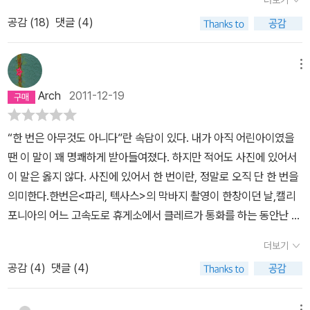
더보기
해 총을 겨누고 방아쇠를 당기듯,총알이 발사되는 순간, 반동으로 몸
공감 (
18
)
댓글 (4)
이 '뒤'로 밀려나듯,사진을 찍는 사람 역시 셔터를 누르는 순간, '뒤'로
튕겨 나간다.자기 자신을 향해서 말이다.그래서 한 장의 사진은 언제
나 이중적인 상을 갖게 된다.사진은 찍히는 피사체를 보여주게 마련
메뉴
이지만,다른 한편으론 '그 뒤에 있는 것'도 보여준다...'시간을 붙잡았
Arch
2011-12-19
다'는 게 중요한 게 아니라,사진을 통해 매번 시간은 멈추지 않고, 지
속적으로 흐른다는 점이 새로이 증명된다는 데 있다.모든 사진은 우
“한 번은 아무것도 아니다”란 속담이 있다. 내가 아직 어린아이였을
리 자신의 유한함을 상기시키는 하나의 기억이다.모든 사진은 삶과
땐 이 말이 꽤 명쾌하게 받아들여졌다. 하지만 적어도 사진에 있어서
죽음의 문제를 다루고 있다.포착된 모든 영상은 고귀한 아우라를 지
이 말은 옳지 않다. 사진에 있어서 한 번이란, 정말로 오직 단 한 번을
니고 있고,사진을 찍는 이의 시선 그 이상의 것이며인간의 능력을 넘
의미한다.한번은<파리, 텍사스>의 막바지 촬영이 한창이던 날,캘리
어선다.말하자면, 모든 사진은 시간의 저편에서, 신의 시야 밖에서이
포니아의 어느 고속도로 휴게소에서 클레르가 통화를 하는 동안난 공
루어지는 창조행위다...'한 번은 아무것도 아니다'란 속담이 있다. 내
룡 한 마리와 맞닥뜨린 적이 있다.한번은한겨울 아이슬란드에서알 수
가 아직 어린아이였을 땐 이 말이 꽤 명쾌하게 받아들여졌다. 하지만
더보기
없는 상실감에 빠진 채 목적지도 없이 이리저리 차를 몰았다.저녁 무
적어도 사진에 있어서 이 말은 옳지 않다. 사진에 있어서 한 번이란,정
공감 (
4
)
댓글 (4)
렵, 유황 냄새가 약간 나는 따뜻한 수돗물을 보며 어리둥절해졌다.알
말로 오직 단 한 번을 의미한다. 빔 벤더스는 영화감독이기 이전에,
고 보니 레이캬비크에서는 중앙난방을 비롯해 모든 온수가지하 온천
일곱 살 때 처음 사진을 찍었고 열두 살에 자신만의 암실을 만들 정도
메뉴