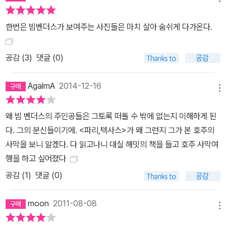
도 그의 사진은 결코 어느 영화감독의 아마추어 사진놀이로 보이지
않는다. 그는 ‘장소와 사물의 외침’을 성실하게 듣고, 자신만의 관점으
한번은 빔벤더스가 보여주는 사진들은 마치 살아 숨쉬게 다가온다.
로 성실하게 카메라에 담았기에, 마침내 우리는 사진 속 ‘장소와 사물
의 진심어린 이야기’를 볼 수 있는 것이다. 이 책에 실린 사진은 오직
공감 (
3
)
댓글 (0)
빔 벤더스만이 포착할 수 있는 장소와 사물들이다. 그가 사진에 담은
장소와 사물은 그때 한 번 마주쳤을 뿐이고, 또 단 한 번의 슈팅으로
AgalmA
2014-12-16
오직 한 컷으로 남지만, 빔 벤더스는 사실 장소와 사물의 이야기에 귀
메뉴
를 기울였기에, ‘한 번'은 ‘한번은'으로 시작하는 이야기로 새롭게 태
어난다. 빔 벤더스는 평생 수많은 사진을 찍고, 여러 권의 사진집을 출
왜 빔 벤더스의 주인공들은 그토록 떠돌 수 밖에 없는지 이해하게 된
간했다. 그 중에서 이 책, 『한번은,』은 빔 벤더스 사진 철학의 정수가
다. 그의 분신들이기에. <파리,텍사스>가 왜 그런지 그가 본 호주의
담긴 유일한 책이며, 앙리 카르티에 브레송의 『재빠른 이미지』(미국
사막을 보니 알겠다. 다 읽고나니 대실 해밋의 책을 들고 호주 사막여
판 제목은 결정적 순간이다) 비견되는 사진 미학의 바이블라 할 수 있
행을 하고 싶어졌다
다. 마지막으로 우리가 그의 사진에서 ‘한번은’의 가치를 더욱 흥미롭
공감 (
1
)
댓글 (0)
게 감상할 수 있는 포인트는 그의 직업, 즉 그가 ‘영화감독’이라는 데
있다. 이 책에는 빔 벤더스가 존경하고 사랑하는 20세기 최고의 감독
moon
2011-08-08
메뉴
과 영화배우들이 등장한다. 그들과의 우연한 만남은 우선 놀랍다. 미