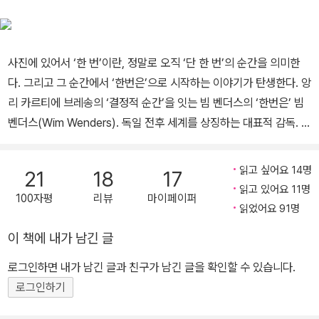
사진을 통해 알 수 있다. 단 한 순간, 단 한 번 존재했던 풍경, 사람, 사
물을 예리하게 포착한 그의 사진들은 다양한 방식으로 지면에 배치되
며 영화와는 또 다른 이야기를 들려준다. 영화감독으로서 빔 벤더스
사진에 있어서 ‘한 번’이란, 정말로 오직 ‘단 한 번’의 순간을 의미한
는 「파리, 텍사스」(1984)로 칸영화제 그랑프리를 수상하고, 「베를린
다. 그리고 그 순간에서 ‘한번은’으로 시작하는 이야기가 탄생한다. 앙
천사의 시」(1987)로 다시 칸영화제 감독상을 수상하며 전 세계에 그
리 카르티에 브레송의 ‘결정적 순간’을 잇는 빔 벤더스의 ‘한번은’ 빔
의 이름을 선명하게 각인시켰다. 평생 놓지 않았던 음악적 관심에 몰
벤더스(Wim Wenders). 독일 전후 세계를 상징하는 대표적 감독. 영
두하여 만든 「부에나 비스타 소셜 클럽」(1999) 역시 빔 벤더스란 이
화 아카데미가 배출한 최초의 감독. 뉴 저먼 시네마의 기수. 혹은 메이
름에 한층 새롭고 자유로운 이미지를 얹어주었다. 그리고 2011년 봄,
저 영화의 기류에 휩쓸리지 않고 현재까지 자신만의 영화 세계를 굳
그는 새로운 영화를 들고 돌아왔다. 2009년 세상을 떠난 무용가 피
읽고 싶어요 14명
21
18
17
건히 지키면서도 세계적인 명성을 잃지 않는 영화계의 거장. 우리가
읽고 있어요 11명
나 바우쉬가 남긴 다양한 주제의 안무를 스펙터클하게 재현한 3D영
100자평
리뷰
마이페이퍼
알고 있는 그 빔 벤더스이다. 그는 또한 성실하고 열정적인 사진작가
읽었어요 91명
화 「피나」가 그것이다. 그가 절친한 친구 피나 바우쉬와 공동으로 준
이기도 하다. 그가 영화를 만들기 이전, 아주 어린 시절부터 사진작업
비했던 이 영화는 그녀에게 바치는 오마주인 동시에, 관객들에게 새
이 책에 내가 남긴 글
에 몰두했다는 사실은 거의 알려지지 않았다. 영화계에서 그의 명성
로운 정서적 떨림을 안겨주는 프로젝트라는 평이다. 그는 현재 프로
이 워낙 크기도 하지만, 그 스스로도 영화감독으로서의 정체성이 더
로그인하면 내가 남긴 글과 친구가 남긴 글을 확인할 수 있습니다.
덕션을 운영하며 사진작가인 부인 도나타와 함께 베를린에 살고 있
큰 의미를 두었기 때문이다. 실제로 빔 벤더스는 「파리, 텍사스」로 칸
로그인하기
다.
영화제 황금종려상을 받은 후에야 자신의 사진을 인화하기 시작했다.