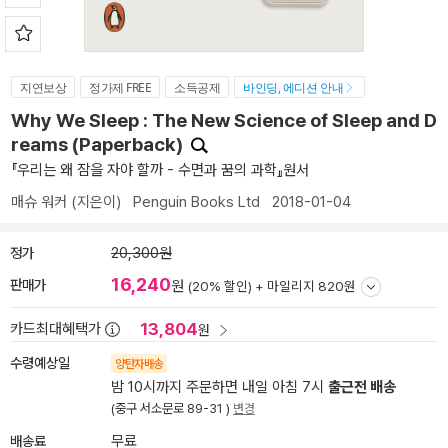
지연보상
정가제 FREE
소득공제
바인딩, 에디션 안내
Why We Sleep : The New Science of Sleep and D
reams (Paperback)
『우리는 왜 잠을 자야 할까 - 수면과 꿈의 과학』원서
매슈 워커
(지은이)
Penguin Books Ltd
2018-01-04
정가
20,300원
16,240
판매가
원
(20% 할인) +
마일리지 820원
13,804
카드최대혜택가
원
수령예상일
양탄자배송
밤 10시까지 주문하면 내일 아침 7시
출근전 배송
(중구 서소문로 89-31 )
변경
배송료
무료