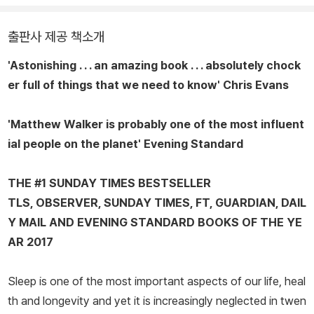
Experience」, National Geopraphic, NPR, BBC를 포함한 수많
은 텔레비전 방송과 라디오 매체에 출현했고 100편이 넘는 과학 논
출판사 제공 책소개
문을 발표하는 등, 활발하게 대중과 소통하며 연구 활동에도 매진하
'Astonishing . . . an amazing book . . . absolutely chock
고 있다. 영국 리버풀에서 태어나 노팅엄 대학교에서 신경 과학을 전
er full of things that we need to know' Chris Evans
공했고 런던의 메디컬 리서치 카운실에서 신경 생리학 박사 학위를
받았다. 2004년부터 2007년까지 하버드 의과 대학 정신 의학 교수
'Matthew Walker is probably one of the most influent
로 재직했으며, 2007년부터는 UC 버클리에서 신경 과학 및 심리학
ial people on the planet'
Evening Standard
을 가르치고 있다. UC 버클리 심리학과 산하 <인간 수면 과학 연구
소Center for Human Sleep Science>의 설립자이자 책임자로
THE #1
SUNDAY TIMES
BESTSELLER
서, 수면이 인간의 건강과 질병에 미치는 영향이 그의 주요 연구 주제
TLS, OBSERVER, SUNDAY TIMES, FT, GUARDIAN, DAIL
이다. 미국 국립 과학 재단NSF과 국립 보건원NIH으로부터 다수의
Y MAIL
AND
EVENING STANDARD
BOOKS OF THE YE
연구 지원 기금상을 수상했으며, 미국 국립 과학 아카데미NAS의 카
AR 2017
블리 펠로우Kavli Fellow에 선정되었다. 2017년부터 알파벳 산하
연구 기관인 Verily(전 구글 생명 과학Google Life Science) 소속
Sleep is one of the most important aspects of our life, heal
수면 과학자로 활동 중이다.
th and longevity and yet it is increasingly neglected in twen