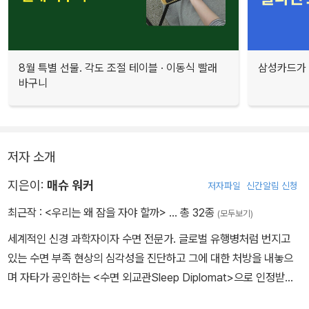
8월 특별 선물. 각도 조절 테이블 · 이동식 빨래
삼성카드가 
바구니
저자 소개
지은이:
매슈 워커
저자파일
신간알림 신청
최근작 :
<우리는 왜 잠을 자야 할까>
… 총 32종
(모두보기)
세계적인 신경 과학자이자 수면 전문가. 글로벌 유행병처럼 번지고
있는 수면 부족 현상의 심각성을 진단하고 그에 대한 처방을 내놓으
며 자타가 공인하는 <수면 외교관Sleep Diplomat>으로 인정받고
있다. 「60 Minutes」, 「Nova ScienceNOW」, 「The Joe Rogan