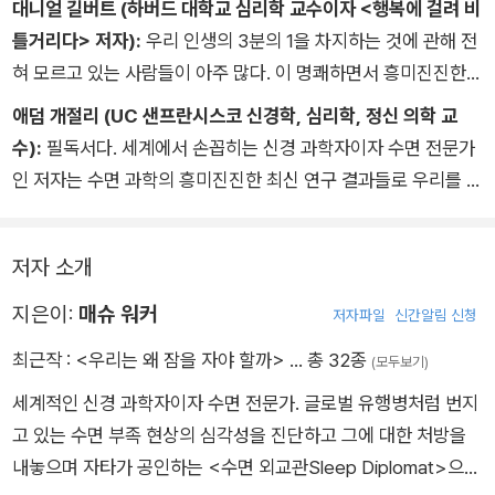
대니얼 길버트 (하버드 대학교 심리학 교수이자 <행복에 걸려 비
분 이내까지도 휴대용 전자기기를 으레 사용한다고 답했다. 그
적인 진정 작용을 일으키는 차원을 넘어서, 추가로 두 가지 방식
틀거리다> 저자):
우리 인생의 3분의 1을 차지하는 것에 관해 전
런 행동은 우리의 멜라토닌 분비, 따라서 잠이 드는 능력에 지대
으로 잠을 엉망으로 만든다.
혀 모르고 있는 사람들이 아주 많다. 이 명쾌하면서 흥미진진한
한 영향을 미친다.
첫째, 알코올은 밤에 시시때때로 깨게 함으로써 잠을 조각낸다.
책에서, 저자는 이 오래된 수수께끼를 빠르게 규명하고 있는 새로
애덤 개절리 (UC 샌프란시스코 신경학, 심리학, 정신 의학 교
알코올에 취한 잠은 연속적이지 않으며, 그리하여 회복시키는 잠
운 과학을 설명한다. 책장을 넘기다 보면 잠잘 시간을 잊을 만치
수):
필독서다. 세계에서 손꼽히는 신경 과학자이자 수면 전문가
이아니다. 유감스럽게도 당사자는 밤에 이렇게 여러 번 깨곤 했다
묘한 기쁨을 안겨 주는 책이다.
인 저자는 수면 과학의 흥미진진한 최신 연구 결과들로 우리를 안
는사실을 거의 알아차리지 못한다. 기억하지 못하기 때문이다. 그
내한다. 이 책은 지적 호기심을 충족시키는 차원을 넘어서, 수면
래서 다음 날 피곤한 이유가 전날 마신 술 때문에 밤에 잠을 설쳤
의 양과 질이 우리의 인지, 건강, 안전, 사업에 어떤 영향을 미치
기 때문인데도, 둘을 연관짓지 못한다. 자기 자신과 남들에게
저자 소개
는지를 탐색한다. 이 책에는 우리가 살아가는 방식을 바꿀 수도
서 어떤 일들이 동시에 나타난다면, 그 관계를 주목하기를.
있는 깨달음이 담겨 있다. 눈을 뗄 수 없을 만치 잘 쓰여 있으면서
지은이:
매슈 워커
둘째, 알코올은 우리가 알고 있는 가장 강력한 렘수면 억제제 중
저자파일
신간알림 신청
대단히 많은 내용을 담고 있다. 이 책보다 더 중요한 책은 찾기 어
하나다. 몸이 알코올을 대사할 때 알데히드와 케톤이라는 화학 물
최근작 :
<우리는 왜 잠을 자야 할까>
… 총 32종
(모두보기)
려울 것이다.
질이 부산물로 나온다. 알데히드는 뇌의 렘수면 생성을 차단한
세계적인 신경 과학자이자 수면 전문가. 글로벌 유행병처럼 번지
다. 심장 정지의 대뇌판이라고 할 수 있다. 꿈잠을 일으키는 역할
고 있는 수면 부족 현상의 심각성을 진단하고 그에 대한 처방을
을 하는고동치는 뇌파를 차단한다. 오후나 저녁에 술을 적당량 마
내놓으며 자타가 공인하는 <수면 외교관Sleep Diplomat>으로
신다고 해도, 꿈잠은 사라진다.