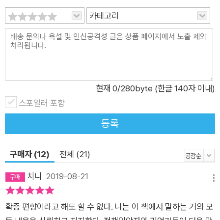
울하고 불안한 기분이 사라진다. 잠과 함께 꾸는 꿈은 깨어 있을
카테고리
때의 고통스러운 기억을 완화시킨다. 뇌가 과거와 현재의 지식을
융합하여 창의성을 꽃피우도록 가상의 현실을 만들어 내기도 한
다. 잠과 꿈은 그 밖에도 우리의 몸과 마음에서 수많은 일을 수행
한다. 밤을 잊은 그대에게 사람의 수면 시간은 몇 시간이 적당할
까? 다섯 시간? 여섯 시간? 일곱 시간? 현대인들의 아침 풍경을
현재
0
/280byte (한글 140자 이내)
떠올려 보자. 매일 아침 자명종의 힘을 빌려 잠에서 깨어나고, 맑
스포일러 포함
은 정신을 유지하기 위해 카페인을 섭취한다. 지극히 일반적으로
등록
보이는 이러한 모습은 사실 전 세계 곳곳에서 볼 수 있는 수면 부
족 현상의 단면을 잘 보여 주는 예시들로써, 이미 세계 보건 기구
구매자 (12)
전체 (21)
는 수면 부족을 선진국 전체의 유행병으로 선언한 바 있다. 미국,
영국, 한국, 일본 등은 지난 세기 수면 시간이 가장 큰 폭으로 줄
치니
2019-08-21
메뉴
어든 나라들이며, 잠이 부족할 때 생기는 몸의 질병과 마음의 질
환에 시달리는 환자의 수가 가장 크게 증가한 나라들이다. 우리는
확증 편향이라고 해도 할 수 없다. 나는 이 책에서 말하는 거의 모
어떻게든 잠에서 깨어 하루를 시작한다. 하지만 종일 잠이 부족하