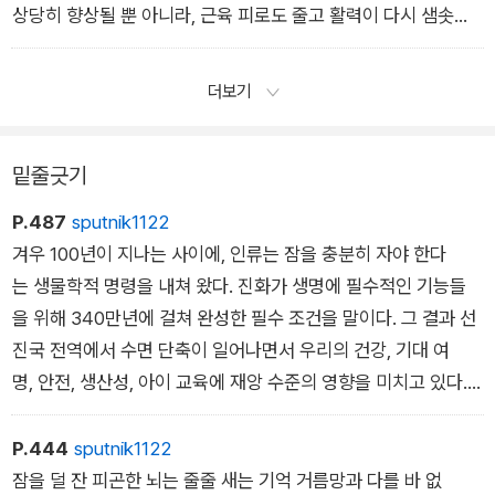
상당히 향상될 뿐 아니라, 근육 피로도 줄고 활력이 다시 샘솟는
효과도 있다.
_6장 엄마와 셰익스피어는 알고 있었다
더보기
밑줄긋기
P.487
sputnik1122
겨우 100년이 지나는 사이에, 인류는 잠을 충분히 자야 한다
는 생물학적 명령을 내쳐 왔다. 진화가 생명에 필수적인 기능들
을 위해 340만년에 걸쳐 완성한 필수 조건을 말이다. 그 결과 선
진국 전역에서 수면 단축이 일어나면서 우리의 건강, 기대 여
명, 안전, 생산성, 아이 교육에 재앙 수준의 영향을 미치고 있다.
수면 줄이기라는 이 소리 없는 유행병은 21세기 선진국이 직면한
가장 큰 공중 보건 과제다. 수면 소홀이라는 질식시키는 올가
P.444
sputnik1122
미, 그것이 일으키는 때 이른 죽음, 그것이 초래하는 건강 악화
잠을 덜 잔 피곤한 뇌는 줄줄 새는 기억 거름망과 다를 바 없