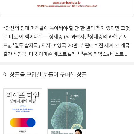
“당신의 침대 머리맡에 놓아둬야 할 단 한 권의 책이 있다면 그것
은 바로 이 책이다.” ― 정재승 (뇌 과학자, 『정재승의 과학 콘서
트』, 『열두 발자국』 저자) * 영국 20만 부 판매 * 전 세계 35개국
출간 * 영국, 미국 아마존 베스트셀러 * 『뉴욕 타임스』 베스트셀
러 * 『선데이 타임스』 베스트셀러 (49주 연속) * 『가디언』, 『옵서
버』, 『파이낸셜 타임스』, 『데일리 메일』, 『이브닝 스탠더드』, 『퍼
이 상품을 구입한 분들이 구매한 상품
블리셔스 위클리』, NPR 선정 2017년 올해의 책 세계적인 신경
과학자이자 수면 전문가인 매슈 워커의 『우리는 왜 잠을 자야 할
까』가 열린책들에서 번역 출간되었다. 워커는 100편이 넘는 과학
논문을 발표하며 정력적인 연구 활동을 벌이는 수면 의학 분야의
석학이자, 동시에 텔레비전 방송과 라디오 매체를 통해 대중과 활
발하게 교감하는 자타 공인 <수면 외교관>으로 인정받고 있다.
이 책에서 저자는 수면 의학의 최전선에서 우리가 미처 몰랐던 잠