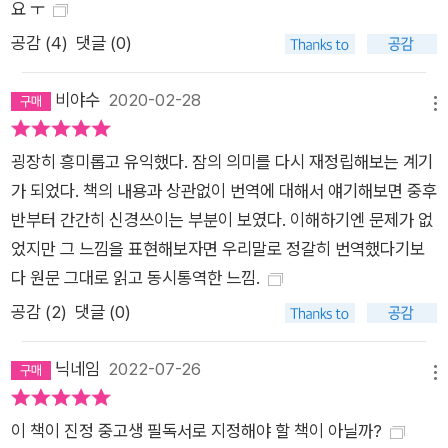
요 ㅜ
해서 밤늦게까지 일하는 경영자나 직원은 기업에 기여를 하기는
공감 (
4
)
댓글 (0)
커녕 수면 부족으로 잘못된 판단을 내려 큰 손해를 입힌다. 30시
간씩 일하는 수련의들은 잘못된 진단을 내리고 수술 도구를 배에
비야수
2020-02-28
넣고 꿰매는 실수를 저지른다. 졸음운전은 음주 운전보다 더 많은
메뉴
사고를 내지만 그 예방에 드는 노력은 음주 운전과 비교했을 때 2
퍼센트도 안 된다. 우리는 잠을 자야 한다. 저자가 이 책에서 던지
굉장히 흥미롭고 유익했다. 잠의 의미를 다시 재정립해보는 계기
는, 잠과 관련된 거의 모든 질문은 우리가 잠을 자야만 하는 이유
가 되었다. 책의 내용과 상관없이 번역에 대해서 얘기해보면 중후
를 완벽하게 설명해 준다. 카페인과 알코올은 잠에 어떻게 영향을
반부터 간간히 신경쓰이는 부분이 보였다. 이해하기엔 문제가 없
끼칠까? 렘수면 때 실제로 어떤 일이 일어날까? 우리의 수면 양
었지만 그 느낌을 표현해보자면 우리말로 정갈히 번역했다기보
상은 왜 나이를 먹음에 따라 달라질까? 흔히 접할 수 있는 수면제
다 원문 그대로 읽고 동시통역한 느낌.
는 어떻게 작용하며, 장기적으로 우리에게 어떤 피해를 끼칠 수
공감 (
2
)
댓글 (0)
있을까? 꿈은 어떻게 학습, 기분, 활력을 증진시키며, 호르몬을
조절할 수 있을까? 아이들의 성장, 노동 현장의 능률과 성취도와
닉네임
2022-07-26
메뉴
생산성은 잠과 어떤 관련이 있을까? 명료하면서 흥미진진하고
이해하기 쉽게 쓰인 이 책은 수면과 잠에 관한 독자의 이해와 인
이 책이 진정 중고생 필독서로 지정해야 할 책이 아닐까?