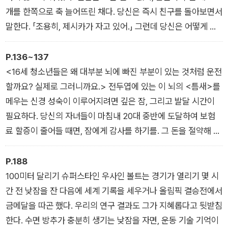
개를 한쪽으로 축 늘어뜨린 채다. 당신은 즉시 친구를 돌아보면서
말한다. 「조용히, 제시카가 자고 있어.」 그런데 당신은 어떻게 알
았을까? 1초도 안 되는 시간에 당신은 제시카가 어떤 상태인지,
전혀 의심 없이 판단을 내린다. 왜 제시카가 혼수상태, 또는 심하
P.136~137
면 사망한 상태라는 생각은 하지 않는 것일까?
<16세 청소년들은 왜 대부분 뇌에 빠진 부분이 있는 것처럼 운전
_3장 잠을 정의하고 청하기
할까요? 실제로 그러니까요.> 전두엽에 있는 이 뇌의 <틈새>를
메우는 신경 성숙이 이루어지려면 깊은 잠, 그리고 발달 시간이
필요하다. 당신의 자녀들이 마침내 20대 중반에 도달하여 보험
료 할증이 줄어들 때면, 잠에게 감사를 하기를. 그 돈을 절약해 주
는 것이 바로 잠이니까.
_5장 평생에 걸친 잠의 변화
P.188
100미터 달리기 슈퍼스타인 우사인 볼트는 경기가 열리기 몇 시
간 전 낮잠을 잔 다음에 세계 기록을 세우거나 올림픽 결승전에서
금메달을 따곤 했다. 우리의 연구 결과도 그가 지혜롭다고 뒷받침
한다. 수면 방추가 충분히 생기는 낮잠을 자면, 운동 기술 기억이