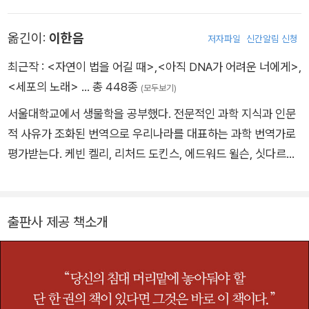
인정받고 있다. 「60 Minutes」, 「Nova ScienceNOW」, 「The J
oe Rogan Experience」, National Geopraphic, NPR, BBC
옮긴이:
이한음
저자파일
신간알림 신청
를 포함한 수많은 텔레비전 방송과 라디오 매체에 출현했고 100
편이 넘는 과학 논문을 발표하는 등, 활발하게 대중과 소통하며
최근작 :
<자연이 법을 어길 때>
,
<아직 DNA가 어려운 너에게>
,
연구 활동에도 매진하고 있다. 영국 리버풀에서 태어나 노팅엄 대
<세포의 노래>
… 총 448종
(모두보기)
학교에서 신경 과학을 전공했고 런던의 메디컬 리서치 카운실에
서울대학교에서 생물학을 공부했다. 전문적인 과학 지식과 인문
서 신경 생리학 박사 학위를 받았다. 2004년부터 2007년까지
적 사유가 조화된 번역으로 우리나라를 대표하는 과학 번역가로
하버드 의과 대학 정신 의학 교수로 재직했으며, 2007년부터는
평가받는다. 케빈 켈리, 리처드 도킨스, 에드워드 윌슨, 싯다르타
UC 버클리에서 신경 과학 및 심리학을 가르치고 있다. UC 버클
무케르지 등 저명한 과학자의 대표작을 우리말로 옮겼다. 과학의
리 심리학과 산하 <인간 수면 과학 연구소Center for Human S
현재적 흐름을 독자들에게 전하기 위해 저술 활동도 병행하고 있
leep Science>의 설립자이자 책임자로서, 수면이 인간의 건강
다. 저서로는 『바스커빌가의 개와 추리 좀 하는 친구들』, 『청소년
출판사 제공 책소개
과 질병에 미치는 영향이 그의 주요 연구 주제이다. 미국 국립 과
을 위한 지구 온난화 논쟁』이 있으며, 옮긴 책으로는 『질병 해방』,
학 재단NSF과 국립 보건원NIH으로부터 다수의 연구 지원 기금
『인간 본성에 대하여』, 『우리는 왜 잠을 자야 할까』, 『세포의 노
상을 수상했으며, 미국 국립 과학 아카데미NAS의 카블리 펠로우
래』, 『만들어진 신』 등이 있다.
Kavli Fellow에 선정되었다. 2017년부터 알파벳 산하 연구 기관
인 Verily(전 구글 생명 과학Google Life Science) 소속 수면