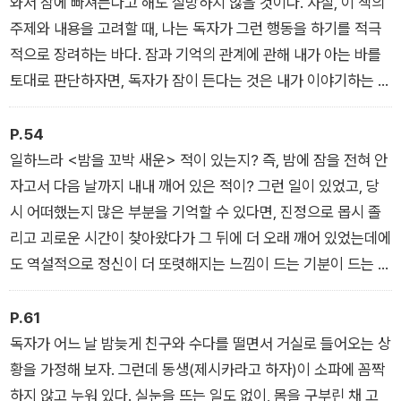
와서 잠에 빠져든다고 해도 실망하지 않을 것이다. 사실, 이 책의
주제와 내용을 고려할 때, 나는 독자가 그런 행동을 하기를 적극
적으로 장려하는 바다. 잠과 기억의 관계에 관해 내가 아는 바를
토대로 판단하자면, 독자가 잠이 든다는 것은 내가 이야기하는 내
용을 머릿속에 통합하고 기억하려는 충동을 거부할 수 없다는 뜻
이니, 나로서는 가장 큰 찬사를 받는 셈이니까. 그러니 이 책을 읽
P.54
는 동안 의식의 흐름이 출렁이는 대로 마음껏 의식의 안팎을 오가
일하느라 <밤을 꼬박 새운> 적이 있는지? 즉, 밤에 잠을 전혀 안
시라. 나는 전혀 기분이 상하지 않을 것이다. 정반대로, 기뻐할 것
자고서 다음 날까지 내내 깨어 있은 적이? 그런 일이 있었고, 당
이다.
시 어떠했는지 많은 부분을 기억할 수 있다면, 진정으로 몹시 졸
_1장 잠이 들다
리고 괴로운 시간이 찾아왔다가 그 뒤에 더 오래 깨어 있었는데에
도 역설적으로 정신이 더 또렷해지는 느낌이 드는 기분이 드는 때
도 있었을 것이다. 왜 그럴까?
_2장 카페인, 시차증, 멜라토닌
P.61
독자가 어느 날 밤늦게 친구와 수다를 떨면서 거실로 들어오는 상
황을 가정해 보자. 그런데 동생(제시카라고 하자)이 소파에 꼼짝
하지 않고 누워 있다. 실눈을 뜨는 일도 없이, 몸을 구부린 채 고