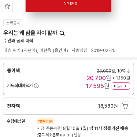
소득공제
우리는 왜 잠을 자야 할까
수면과 꿈의 과학
매슈 워커
(지은이),
이한음
(옮긴이)
사람의집
2019-02-25
종이책
23,000
원,
10%
20,700
원
+ 1,150원
17,595
원
카드최대혜택가
더보기
전자책
16,560
원
수령예상일
양탄자배송
지금 주문하면 8월 10일 (월) 밤 11시
잠들기전 배송
(중구 서소문로 89-31 )
변경