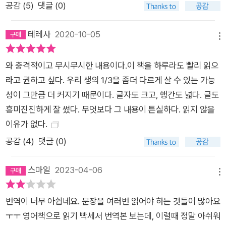
공감 (
5
)
댓글 (0)
위한 우리의 자기 합리화는 끝이 없다. 물론 선천적으로 잠이 없
는 사람들도 있다. 이들은 여섯 시간만 자고도 자명종의 도움 없
테레사
2020-10-05
메뉴
이 스스로 잠에서 깬다. 그리고 하루가 끝날 때까지 다시 잠을 자
지 않아도 된다. 이들은 특정 유전자의 영향으로 남들보다 잠을
와 충격적이고 무시무시한 내용이다.이 책을 하루라도 빨리 읽으
덜 자고도 아무런 지장을 받지 않는다. 사람들은 아마도 자신이
라고 권하고 싶다. 우리 생의 1/3을 좀더 다르게 살 수 있는 가능
바로 이런 부류라고 믿으려 할 것이다. 자신의 일상이 실제로 적
성이 그만큼 더 커지기 때문이다. 글자도 크고, 행간도 넓다. 글도
게 자고 오래 깨어 있는 모습이기 때문이겠지만, 사실 그런 부류
흥미진진하게 잘 썼다. 무엇보다 그 내용이 튼실하다. 읽지 않을
일 가능성은 극히 드물다. 저자는 자신의 동료의 말을 인용해 그
이유가 없다.
이유를 설명한다. <잠을 다섯 시간 이내로 자고도 전혀 지장 없
공감 (
4
)
댓글 (0)
이 살아갈 수 있는 사람의 수를 인구 비율로 나타내면, 올림을 해
도 0이다.> 인구의 1퍼센트도 안 되는 사람들, 살면서 번개를 맞
스마일
2023-04-06
을 경우보다 낮은 확률에 우리가 속한다고 생각할 수 있을까? 잠
메뉴
은 매일 우리의 뇌와 몸의 건강을 새롭게 할 수 있는 가장 효과적
번역이 너무 아쉽네요. 문장을 여러번 읽어야 하는 것들이 많아요
이고 유일한 수단이다. 그럼에도 개인과 사회는 오늘날 건강을 논
ㅜㅜ 영어책으로 읽기 빡세서 번역본 보는데, 이럴때 정말 아쉬워
하는 자리에서 잠이라는 단어를 유독 꺼내지 않는다. 새벽에 출근