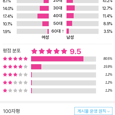
20대
10.2%
8.1%
저자의 주장은 명확하다. 우리는 인생의 3분의 1을 완벽하게 활
30대
12.7%
14.0%
용하는 데 집중해야 한다. 수면은 우리의 삶, 건강, 수명과 관련해
40대
11.4%
17.4%
서 가장 중요하면서도 가장 덜 이해된 행위다. 아주 최근까지도
50대
8.9%
10.1%
과학은 우리가 왜 잠을 자며, 수면이 우리의 몸과 뇌에 어떤 도움
60대
3.5%
1.9%
이 되는지, 잠을 못 자면 건강에 왜 심각한 문제가 생기는지와 같
여성
남성
은 질문들에 아무런 답을 내릴 수 없었다. 식욕, 갈증, 성욕 등 다
른 기본 욕구들과 비교하면 수면은 그것이 인간의 생애에서 차지
9.5
평점 분포
하는 양적, 질적 중요성에 비해 이해도가 현저히 떨어지는 주제였
80.5%
다. 지난 20년 동안 과학적 발견이 폭발적으로 이루어지면서 잠
15.9%
이라는 주제도 새롭게 규명되기 시작했다. 잠을 통해 우리는 무엇
1.2%
을 얻을까? 이 책에서 저자가 말하는 잠의 혜택은 실로 놀랍다.
1.2%
우리는 충분한 잠을 잠으로써 강화된 기억력과 높은 창의력을 얻
1.2%
을 수 있다. 잠을 충분히 잔 사람이 그렇지 않은 사람에 비해 더
매력적으로 보인다. 몸매를 더 날씬하게 유지시키고, 식욕도 줄여
준다. 암과 치매를 예방하고 감기와 독감도 막아 준다. 심장 마비
100자평
게시물 운영 원칙
와 뇌졸중, 당뇨병 위험이 줄어든다. 행복한 기분이 고양되고 우