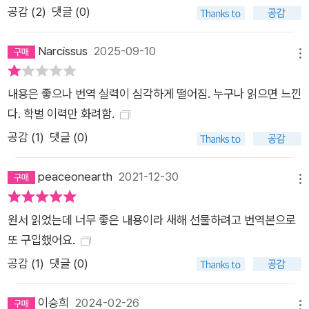
식을 완전히 바꿔 놓을 것이다. 하루의 3분의 1을 완벽하게 활용
공감 (
2
)
댓글 (0)
해 보자. 그것이 인생의 남은 3분의 2를 가장 효율적이고 완벽하
게 활용하는 방법이기 때문이다.
Narcissus
2025-09-10
메뉴
내용은 좋으나 번역 실력이 심각하게 떨어짐. 누구나 읽으면 느낀
다. 학벌 이력만 화려함.
공감 (
1
)
댓글 (0)
peaceonearth
2021-12-30
메뉴
원서 읽었는데 너무 좋은 내용이라 새해 선물하려고 번역본으로
또 구입했어요.
공감 (
1
)
댓글 (0)
이승희
2024-02-26
메뉴