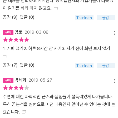
든 내용을 신뢰하고 지지한다. 정책입안자와 기업가들이 더욱 많
다는 느낌으로부터 벗어나기 힘들다. 잠이 다소 부족한 것에 유행
이 읽기를 바라 마지 않고요.
병이라는 표현까지 쓸 필요가 있을까 싶다면 수면이 부족할 때 우
공감 (
9
)
댓글 (0)
리 몸에서 일어나는 다음의 증상들을 한번 살펴보자. 충분한 수면
을 취하지 못하면 먼저 우리 몸의 면역계가 손상된다. 암에 걸릴
망토
2019-03-08
위험성은 두 배 증가하고 알츠하이머병과 당뇨병의 전조 증상이
메뉴
라고 할 수 있는 변화가 몸속에서 일어난다. 심혈관 질환, 뇌졸중,
1. 커피 끊기2. 하루 8시간 잠 자기3. 자기 전에 화면 보지 않기
울혈성 심장 기능 상실이 일어난다. 잠을 설치면 우울, 불안, 자살
을 비롯한 주요 정신 질환 증상들이 심해진다. 그리고 수면의 시
간이 짧아지면, 수명도 짧아진다. 저자가 수면 부족을 <느린 형
공감 (
7
)
댓글 (0)
태의 자기 안락사>라고 표현하는 이유도 여기에 있다. 다행히 이
책의 수많은 과학적 자료와 분석은 이 모든 걸 단번에 해결할 치
박세화
2019-05-27
메뉴
료제를 처방한다. 비용이 전혀 들지 않는 자연 치료제, 여덟 시간
이상의 충분한 잠이 바로 그것이다. 졸음과의 사투를 벌이는 당신
수면에 대한 과학적인 근거와 실험들이 설득력있게 다가옵니다.
을 위하여 우리는 명백한 잠의 혜택들에도 불구하고 잠을 줄이기
특히 꿈분석을 실험으로 어떤 내용인지 알아낼 수 있다는 것에 놀
위해 무던히도 노력한다. 아침형 인간, 게으름과 의지박약이라는
랐습니다.
낙인으로부터의 탈피, 현대인으로서의 기본 소양 등, 잠을 줄이기