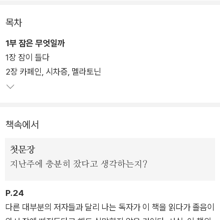
를 통해 대중과 활발하게 교감하는 자타 공인 <수면 외교관>으
로 인정받고 있다.
목차
1부 잠은 무엇일까
저자는 수면 의학의 최전선에서 우리가 미처 몰랐던 잠의 이모저
1장 잠이 들다
모를 과학적 근거들과 함께 이해하기 쉽게 설명하고, 잠의 놀라운
2장 카페인, 시차증, 멜라토닌
능력을 통해 우리 삶을 더 나은 방향으로 이끌 방법을 탁월한 통
찰로 제시하고 있다.
책속에서
첫문장
지난주에 충분히 잤다고 생각하는지?
P.24
다른 대부분의 저자들과 달리 나는 독자가 이 책을 읽다가 졸음이