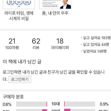
의 이모저모를 과학적 근거들과 함께 이해하기 쉽게 설명하고, 잠
의 놀라운 능력을 통해 우리 삶을 더 나은 방향으로 이끌 방법을
라이프 타임, 생체
몸, 내 안의 우주
시계의 비밀
탁월한 통찰로 제시하고 있다. 수면과 꿈의 과학 인간은 인생의 3
분의 2를 깨어 있는 상태에서 보낸다. 우리는 의식을 가지고 이리
저리 움직이며 이른바 생산적인 시간을 보낸다. 사회 활동을 하
읽고 싶어요 183명
21
62
18
고, 생존의 위협으로부터 스스로를 보호하고, 식량을 얻고, 자손
읽고 있어요 44명
100자평
리뷰
마이페이퍼
을 번식시킨다. 반면, 이런 행위들을 할 수 없는 나머지 시간, 즉
읽었어요 148명
잠을 자는 동안은 진화적으로 봤을 때 매우 비생산적으로 보인다.
이 책에 내가 남긴 글
그래도 우리는 잠을 잔다. 명백한 위험에도 불구하고 여전히 모든
생물이 잠을 잔다는 것은 피해를 보상하고도 남을 만큼의 엄청난
로그인하면 내가 남긴 글과 친구가 남긴 글을 확인할 수 있습니
혜택이 존재함을 의미하는 것이 분명하다. 적어도 잠을 푹 잔다고
다.
로그인하기
해서 우리가 생물학적 혜택에서 전혀 제외되지 않는다는 것이 수
많은 연구 결과가 한결같이 말하는 바다. 오히려 우리가 잠을 자
구매자 분포
지 않아야 할 이유가 없는 것이다. 안타까운 것은 그럼에도 인간
10대
0.9%
0.8%
은 일부러 자신의 수면 시간을 줄이는 유일한 종이라는 사실이다.