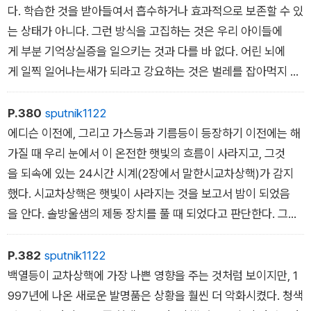
를 피하고 싶다면, 수면의 개인적, 문화적, 직업적, 사회적 인식
다. 학습한 것을 받아들여서 흡수하거나 효과적으로 보존할 수 있
에 근본적인 전환이 일어나야 한다.
는 상태가 아니다. 그런 방식을 고집하는 것은 우리 아이들에
나는 우리가 게으름이라는 불리한 낙인이 찍히거나 난처한 표정
게 부분 기억상실증을 일으키는 것과 다를 바 없다. 어린 뇌에
을 짓는 일 없이, 밤잠을 푹 잘 권리를 되찾을 때가 되었다고 믿는
게 일찍 일어나는새가 되라고 강요하는 것은 벌레를 잡아먹지 못
다. 그렇게 함으로써 우리는 건강과 활력을 주는 가장 강력한 묘
하게 만드는 셈이 될것이다. 그 벌레가 지식이나 좋은 성적이라
약과 다시 하나가 될 수 있다. 상상할 수 있는 모든 생물학적 경로
면 말이다. 따라서 우리는 잠을 박탈함으로써 한 세대의 아이들
P.380
sputnik1122
로 혜택을주는 묘약이다. 그러고 나면, 가장 심오하면서 충실
을 불리한 조건에 놓이게 만들고 있다. 등교 시간을 늦추는 것이
에디슨 이전에, 그리고 가스등과 기름등이 등장하기 이전에는 해
한 존재감과 더불어 낮에 진정으로 깨어 있다는 느낌이 어떤 것인
야말로 확실하게, 그리고 말 그대로 영리한 선택이다.
가질 때 우리 눈에서 이 온전한 햇빛의 흐름이 사라지고, 그것
지를 다시 떠올릴수 있을 것이다.
수면과 뇌 발달 분야에서 나타나고 있는 가장 우려되는 추
을 되속에 있는 24시간 시계(2장에서 말한시교차상핵)가 감지
세 중 하나는 저소득가정과 관련이 있다. 교육과 직접적인 관련
했다. 시교차상핵은 햇빛이 사라지는 것을 보고서 밤이 되었음
이 있는 추세다. 사회 경제적으로 하층에 속한 아이들은 자가용으
을 안다. 솔방울샘의 제동 장치를 풀 때 되었다고 판단한다. 그러
로 등교할 가능성이 더 적다. 부모가 오전 6시나 그 이전에 업무
면 엄청난 양의 멜라토닌이 왈칵 분비되면서, 뇌와 몸에 어둠
를 시작하는 서비스산업에서 일을 하는 사례가 많기 때문이기
이 찾아왔고 잠잘때가되었음을 알린다. 인류 전체는 어둠이 깔
P.382
sputnik1122
도 하다. 따라서 그런 아이들은 통학버스를 타고 등교를 하며, 따
린 지 몇 시간 이내에 때맞추어 밀려드는 피곤함을 느끼고 곧 잠
백열등이 교차상핵에 가장 나쁜 영향을 주는 것처럼 보이지만, 1
라서 부모가 학교까지 태워주는 아이들보다 더 일찍 일어나야 한
에 빠져든다.
997년에 나온 새로운 발명품은 상황을 훨씬 더 악화시켰다. 청색