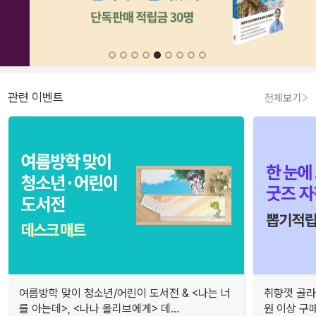
관련 이벤트
전체보기
여름방학 맞이 청소년/어린이 도서전 & <나는 너
취향껏 골라
를 아는데>, <나나 올리브에게> 데...
원 이상 구