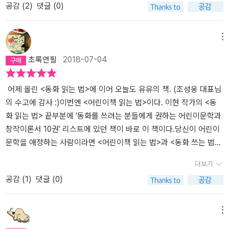
공감 (
2
)
댓글 (0)
는 법' 같은 책의 리뷰에 쓰면 안되는 것이겠지? (시무룩..)아무튼지
을 요구한다. 그렇기 때문에 책의 힘이 세다. 이런 책의 힘을 믿는 분
을 계속 한다면 이 길의 방향으로 나아가고 싶다. 그리고 난 이길이 맞
간에 나에게도 책을 읽어주는 것이 아주 좋은 독서 방법이라고 저자
이라면 더욱 어린이가 책 읽는 방법을 배워 책만이 주는 즐거움을 스
는 것 같다. 독자는 쉽게 만들어지지 않는다. 그래서 그 중간단계인 어
가 말해줘서 뭔가 씐나는 기분이 되었던 거다. 아주 그냥 기회만 생겨
스로 찾아낼 수 있게 도와야 한다. – p.23이 책은 아이들과 함께 책을
린이 책은 그래서 중요하다. 책이 주는 쾌감을 알아야 평생 책을 접하
메뉴
봐라, 내가 책을 읽어달라고 조르겠어! 누구한테? 농장주의 젊은 아들
고르는 법, 그리고 그림책, 동화책, 역사책, 과학책 등의 여러가지 책
는 사람이 되기 때문이다. 나를 살리는 책이였다. 내 고민이 유효하고
초록연필
2018-07-04
한테!!!음..그러면 원서로 읽어주려나?????음.......그러면 내가 어떻게
을 읽는 방법에 대해서 상세히 설명하고 있습니다. 마치 어릴적 독서
이젠 내 방향을 정하고 내가 해야할 일들을 찾아나서기만 하면된다.
알지?아, 그림책 읽어달라고 하면 되겠다!앗. 그럼 그림을 봐야 되나..
수업을 받던 느낌이랄까요.실용적인 방법도 좋지만 왜 우리가 아이들
그리고 나도 계속 읽고 계속 써야한다는 것도. 관심이 가는 새로운 저
음..그건 닥치면 쇼부를 치도록 하자. 아직 닥치지 않은 미래잖아..그
이 책과 가깝게 해야하는지, 그리고 우리 모두가 책을 읽는 궁극적인
자를 알게 된 것도 기쁘다. 4년차 나의 커리어가 갈림길에 서 있을때
어제 올린 <동화 읽는 법>에 이어 오늘도 유유의 책. (조성웅 대표님
렇지만 간절히 원하면 이루어진다고 했어.....나는 어린이가 동화책을
이유에 대해서 생각해봐야 합니다.우리가 어린이에게 독서를 가르치
이쪽이 맞다고 내 손을 확 끌어주는 책이다.
의 수고에 감사 :)이번엔 <어린이책 읽는 법>이다. 이현 작가의 <동
읽어야 하는 중요한 이유 중 하나로 '공감 능력 키우기'를 든다. 어린
는 목표는 당장에 책 몇 권을 이해시키는 것이 아니다. 어린이가 언제
화 읽는 법> 끝부분에 ‘동화를 쓰려는 분들에게 권하는 어린이문학과
이에게 타인과 공감하는 능력이 필요한 이유는 따로 섦여하지 않아도
나 책을 읽는 사람, 평생 독자가 되게 하는 것이다. 물론 모든 어린이
창작이론서 10권’ 리스트에 있던 책이 바로 이 책이다.당신이 어린이
될 것이다. 남을 도울 때뿐만 아니라, 자신이 어려움에 처했을 때 남에
가 열혈 독자가 될 필요가 될 필요는 없다. (중략) 중요한 것은 다만
문학을 애정하는 사람이라면 <어린이책 읽는 법>과 <동화 쓰는 법>
게 도움을 청하는 데도 '공감'에 대한 이해와 믿음이 필요하다는 점을
책을 읽는 것이다. 지식을 키우는 재미, 이야기에 빠지는 재미, 알 듯
을 나란히 읽고 나면 왠지 모르게 뿌듯이 차오르는 마음을 느낄 수가
더보기
새삼 짚고 싶다. (p.100)나는 이 세상 대부분의 문제들이 공감능력 부
말 듯한 감정을 곱씹는 재미로 책 읽기를 이어 갈 수 있으면 된다. – p.
있을 것이다. ‘나! 이제 조금은 마음의 준비가 됐어!‘ 라는 느낌이랄까?
공감 (
1
)
댓글 (0)
족 때문에 생긴다고 보는 사람이다. 그 문제들 모두에 공감을 대입해
10나는 어린이가 동화책을 읽어야 하는 중요한 이유 중 하나로 ‘공감
이 책의 부제는 ‘남녀노소 누구나’이다. 가만 생각해 보면 참 재미있
보면 쉽게 풀리는 것들이 많은 거다. 공감능력이 '능력'이라기 보다는
능력 키우기’를 든다. 어린이에게 타인과 공감하는 능력이 필요한 이
다. 나무를 베어 펄프로 종이를 만들어 세상에 나오는 책들은 무수하
필수적인 삶의 태도로 자리 잡아야 할 것인데, 그러기 위해 독서는 충
유는 따로 설명하지 않아도 될 것이다. 남을 도울 때뿐만 아니라, 자신
지만 그 운명은 제각기 다르다는 것이. 금속세공사 자격증... 서적이라
메뉴
분한 수단이 된다고 믿고 있다. 그러므로 작가의 저 말에 깊이 동의를
이 어려움에 처했을 때 남에게 도움을 청하는 데도 ‘공감’에 대한 이해
고 치자. 아주 소수의 사람들에게만 그 책은 잠깐 읽히고, 시험을 끝나