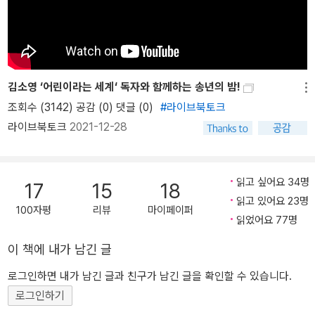
읽기를, 책을 이렇게 즐기고 누릴 수 있음을 말해 주거든요. 하나 더,
곳곳에 실린 어린이책 소개글을 읽다 보면 어린이뿐 아니라 어른도
함께 읽고 싶은 마음이 듭니다. 어린이에게 어떻게 책 읽기를 권할지
고민하는 부모, 책을 어떻게 읽을지 망설이는 어른, ‘어른이 무슨 어린
이책이냐’는 편견을 가진 어른에게 권합니다. 좋은 책은 남녀노소 누
김소영 ‘어린이라는 세계‘ 독자와 함께하는 송년의 밤!
메뉴
구에게나 좋은 책이라는 사실을 깨닫게 될 겁니다.
조회수 (3142) 공감 (0)
댓글 (0)
#라이브북토크
라이브북토크
2021-12-28
읽고 싶어요 34명
17
15
18
읽고 있어요 23명
100자평
리뷰
마이페이퍼
읽었어요 77명
이 책에 내가 남긴 글
로그인하면 내가 남긴 글과 친구가 남긴 글을 확인할 수 있습니다.
로그인하기