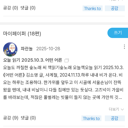
랑하는 그 방법이 맞다!!! 그러니까 이 책은, 종합하자면, 책을 어떻게
다. 과학을 좋아하는 아이가 과학책만을 보려고 한다면, 동화 중에서
실 다른 독후활동에 관한 책과 비슷하다고 느껴진다.그래서인지 확실
공감 (
0
)
댓글 (0)
읽어야 할지 모르는 어른과 이미 책을 좋아하는 어른 모두에게 유익
그런 소재를 다룬 책을 살짝 들이밀어 보는 것이다. 이현 작가의 <로
히 집중도가 떨어졌으며 사실은 구입한 것을 후회했다..;;-평생 읽는
한 책이라는 것이다. 그리고 아까도 말했지만, 왜그랬는지, 어디서 그
봇의 별>같은 작품 말이다. 또, 책이 많아지면 어느 순간 더 이상 읽지
사람으로 살기 위하여나는 어린이가 어떤 길로 가든지 책을 들고 가
런건지 잘 모르겠지만, 어떻게 무엇을 한건지 잘 모르겠지만, 이상하
않아도 되는 책은 정리하라고 작가는 조언한다. 하지만 어떤 책은 남
면 좋겠다. 책만 보면서 가다가는 넘어지기 십상이지만 너무 재미있
게 위로가 돼!!! 이 작은 책 한 권이 힘이 세다.(어린이책 리뷰를 너무
기게 될 것이다.“이 책만은 버리고 싶지 않다‘는 마음이 드는 순간, 어
는 책을 읽을 때면 그것도 괜찮겠다.책을 옆구리에 끼고 걷다가 쉬면
쓰기
마이페이퍼 (18편)
성인여자 모드로 썼나...)
린이와 책의 관계가 새로워진다. 이때 책이 갖는 특별한 의미는 더 설
서 읽어도 좋다. 때로는 손에 책이 있다는 걸 잊고 있다가 문득 떠올라
명하지 않아도 될 것이다. 이런 책은 ’명예의 전당‘ 에 꽂아 둔다. 책꽂
서 펼쳐 보아도 좋다.중요한 것은 언제나 독자인 채로 자라는 것이다.
파란놀
2025-10-28
메뉴
이는 한두 칸을 비워 제일 좋아하는 책만 진열하는 것이다.”어린이책
어린이가 책 읽기를 배우는 것은 어떤 모습으로든 평생 독자가 되기
오늘 읽기 2025.10.3. 어떤 어른
은 반드시 재밌어야 한다고 몇 번이나 강조한다. “어린이 입장에서 책
위함이다. 그러니 어린이도, 어린이를 돕는 어른도 눈을 멀리 두되 마
오늘도 까칠한 숲노래 씨 책읽기숲노래 오늘책오늘 읽기 2025.10.3.
읽기가 과연 그럴만한 가치가 있을까? 고단함을 감수할 만큼 재미가
음은 단단히 먹자.다행히도 우리를 도와줄 어린이책은 친절하고 재미
《어떤 어른》 김소영 글, 사계절, 2024.11.13.하루 내내 비가 온다. 비
있을까? 그렇지 않다. 어린이의 세상에는 게임이, 텔레비전이, 자전거
있다.
오는 하루는 조용하다. 한가위를 앞두고 이 시골에 서울손님이 잔뜩
가, 놀이터가 있다. 덜 노력해도 더 많은 재미를 얻을 수 있는데 왜 책
왔을 텐데, 내내 비날이니 다들 집에만 있는 듯싶다. 고즈넉이 가을비
을 읽는단 말인가. 5학년 혁준이는 첫 만남에서 독서는 ”시간낭비“라
를 바라보는데, 적잖은 풀벌레는 빗물이 들지 않는 곳에 가만히 깃들
고 했다. 공부는 학교에서 하면 되고, 재미는 놀면서 느끼는 건데 왜
어서 노래를 베푼다. 이따금 개구리가 왁왁한다. 두 아이는 모처럼 고
책을 읽느냐는 것이었다.”이 밖에도 깨알같은 유용한 팁이 가득한 책
더보기
뿔을 앓는다. 무국을 끓이고, 두 아이 이마이며 팔다리이며 목을 가볍
이다. 정말로 어린이책을 어떻게 읽히거나 읽어야 할지 고민하는 사
공감 (
9
)
댓글 (0)
게 쓰다듬고 풀어준다. 우리집에서는 ‘아버지손 돌봄손’이요 ‘아이손
람들, 나처럼 그저 어린이책 얘기를 한 번 더 확인하고 즐기고 싶어서
보살핌손’이다. 아플 적에는 신나게 아프면서 생채기를 다스린다. 앓