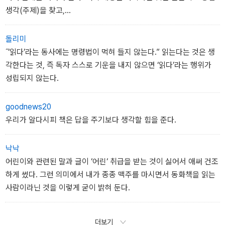
생각(주제)을 찾고,
자신의 경험과 생각에 비추어 책을 비평할 수 있어야 한다. 시간과 노
력이 필요한 한편, 별다른 감흥이 없던 책으로는 이 과정을 거치기 어
돌리미
렵다. 그러니 일주일에 두세 번 억지로 독서록을 채우는 것보다 한 달
˝‘읽다’라는 동사에는 명령법이 먹혀 들지 않는다.” 읽는다는 것은 생
에 한 번이라도 제대로 된 독서감상문을 쓰는 쪽이 좋은 독후 활동이
각한다는 것, 즉 독자 스스로 기운을 내지 않으면 ‘읽다’라는 행위가
다. 이마저도 어린이가힘들어하면 꼭 하지 않아도 된다. 어른의 독서
성립되지 않는다.
와 마찬가지로 어린이의 독서도 읽기 자체가 목적이다.
기록이 아니라.
goodnews20
ET-1Anal olo 11기
우리가 알다시피 책은 답을 주기보다 생각할 힘을 준다.
낙낙
어린이와 관련된 말과 글이 ‘어린‘ 취급을 받는 것이 싫어서 애써 건조
하게 썼다. 그런 의미에서 내가 종종 맥주를 마시면서 동화책을 읽는
사람이라닌 것을 이렇게 굳이 밝혀 둔다.
더보기