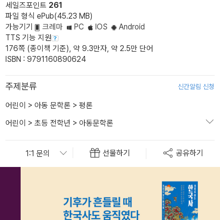
세일즈포인트
261
파일 형식 ePub(45.23 MB)
가능기기
크레마
PC
IOS
Android
TTS 기능 지원
176쪽 (종이책 기준), 약 9.3만자, 약 2.5만 단어
ISBN : 9791160890624
주제분류
신간알림 신청
어린이
>
아동 문학론
>
평론
어린이
>
초등 전학년
>
아동문학론
선물하기
공유하기