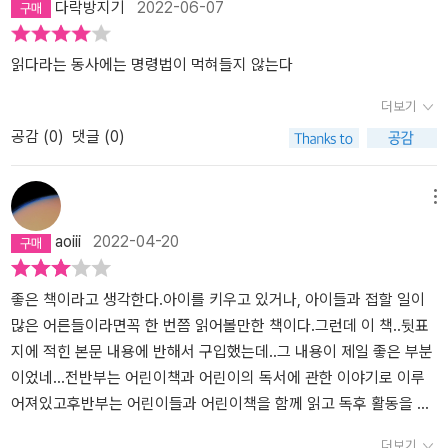
다락방지기
2022-06-07
하고, 조금 더 덧붙이자면, '마사 누스바움'이 그랬던것처럼, 책을 읽
와 믿음이 필요하다는 점을 새삼 짚고 싶다. - p.100여러분들은 어떤
자마자 책도 바로 버려질 것이다. 아동문학은? 좀 얘기가 다르다. 어
고 공감능력을 키우면 '너그러운 사람'이 될 수 있다는 걸 강조하고 싶
목적으로 책을 읽나요? 책 읽는 목적에 대한 생각이 없는 채 아이에게
떤 집에서 부모가 아이를 위해 아스트리드 린드그렌의 <내 이름은 삐
다. 나를 봐라, 책 많이 읽고 공감능력 열나 캡짱이니까 막 개구리가
책 읽기를 강요하고 있진 않았는지요.
삐롱스타킹>을 사줬다고 치자. 물론 상상이다. 일단 책을 좋아하는
읽다라는 동사에는 명령법이 먹혀들지 않는다
되어보고 그러지 않나. 개구리도 되었다가, 빵도 되었다가...나는 오늘
엄마가 읽는다. 첫째 아이가 읽는다. 둘째 아이도 읽는다. 친구가 놀러
더보기
아침 출근길에, 에스컬레이터 손잡이에 붙어 있던 달팽이도 되었었
온다. 친구도 빌려 읽는다. 그리고 그 아이들이 모두 클 때까지 그 책
공감 (
0
)
댓글 (0)
다!! 아아, 이 넓은 세상, 어딘지도 모르겠는데 나는 누구고 여긴 어딘
은 계속 살아 움직인다. 어린이문학을 읽는다는 것. 생각보다 더욱 가
가...하는 달팽이의 마음이 되었다고! 이렇게나 내가 너그러운 건, 다
치 있고 반짝이는 일이다. 유년시절의 한 켠을 차지할 수도 있으니까
공감능력 때문이고, 그것은 독서가 내게 준 것!!! 이 책은 어린이가 어
말이다. 이 책은 굉장히 현실적인 도움을 많이 준다. 목차는 자리 잡는
메뉴
떻게 책을 읽으면 좋을지 방향 설정과 방법에 대한 유익한 길잡이가
법, 책 고르는 법, 읽는 법으로 크게 세 부분으로 나뉘어 있다. 읽는 법
aoiii
2022-04-20
된다. 그러므로 '내 아이에게 어떻게 책을 읽혀야 할까, 어떤 책을 읽
으로 들어가면 더욱 자세하다. 그림책, 동화책, 동시집, 역사책, 과학
혀야 할까' 하는 것이 도무지 답이 안나오는 사람이라면 기꺼이 읽어
책, 예술책, 사회책까지. ‘어떤 책을 고를까’ 부분이 무척 와 닿았다. 모
야 할 책이다. 또한 어른에게도 마찬가지. 책을 읽는 데 어떻게 접근해
든 자발적 독자 혹은 책을 골라주는 부모나 교사가 고민하는 부분이
좋은 책이라고 생각한다.아이를 키우고 있거나, 아이들과 접할 일이
야 할지 모른다면, 이 책이 답이 될 것이다. 그리고 이미 책을 가까이
다. ‘어떤 책을 읽게 할 것인가?’ “작가는 분야별로 책을 골고루 읽으
많은 어른들이라면꼭 한 번쯤 읽어볼만한 책이다.그런데 이 책..뒷표
하고 사랑하는 사람에게도 든든한 친구가 된다. 이 책에서는 내가 책
면 좋겠지만 기계적으로 균형을 맞출 수는 없다.“고 말한다. 매우 공
지에 적힌 본문 내용에 반해서 구입했는데..그 내용이 제일 좋은 부분
을 읽으면서 하는 그 모든 행위들이, 지극히 당연하고 마땅히 그래야
감한다. 어른들도 그렇다. ‘나는 문학은 좋은데, 비문학이 영 읽기가
이었네...전반부는 어린이책과 어린이의 독서에 관한 이야기로 이루
한다고 말해주고 있다. 그래서 나는 내 독서행위에 더 확신을 가질 수
싫어.’ 라고 말하는 사람이 있다고 치자. 강제로 50:50으로 비율을 맞
어져있고후반부는 어린이들과 어린이책을 함께 읽고 독후 활동을 어
있었다. 내가 책을 사랑한다면, 책읽기를 사랑한다면, 그것은 내가 사
출 수도 없고 맞춰서도 안 될 노릇이다. 방법은? 아이나 어른이나 같
떤 식으로 하면 좋은가에 대한 내용으로 이루어져있는데,후반부는 사
더보기