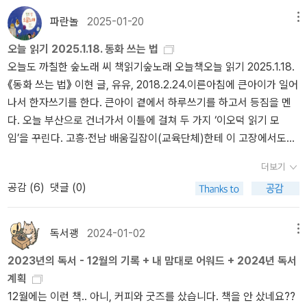
읽는 모든 사람이 술술 넘기며 즐겁게 읽을 수 있는 책이다 :) 강력추
을 적에는 실컷 앓으면서 응어리를 푼다. 우리는 어느새 잊어버리는
천한다.
파란놀
2025-01-20
메뉴
데, 섣불리 가루(약)를 안 써야 한다. 따끔하고 저리고 결린 몸을 받아
오늘 읽기 2025.1.18. 동화 쓰는 법
들여야 새몸으로 거듭나면서 튼튼하다. 땀을 빼고 끙끙거리고 눈물을
오늘도 까칠한 숲노래 씨 책읽기숲노래 오늘책오늘 읽기 2025.1.18.
흘려야 새빛으로 깨어나면서 눈뜬다. 《어떤 어른》을 읽는 내내 몹시
《동화 쓰는 법》 이현 글, 유유, 2018.2.24.이른아침에 큰아이가 일어
아쉬웠다. 이른바 ‘글쓰기 강사’ 같은 ‘직업’이 아닌, ‘마음을 말로 담고
나서 한자쓰기를 한다. 큰아이 곁에서 하루쓰기를 하고서 등짐을 멘
글로 풀어서 생각을 함께 짓는 이웃 아줌마’라는 길을 걷기가 어려울
다. 오늘 부산으로 건너가서 이틀에 걸쳐 두 가지 ‘이오덕 읽기 모
까? 쇠(자가용)를 냉큼 버리고서 아이랑 나란히 큰길도 골목도 걷는
임’을 꾸린다. 고흥·전남 배움길잡이(교육단체)한테 이 고장에서도
옆집사람이 되기가 힘들까? ‘옳은목소리’를 내기에 옳지 않다. 목소리
‘이오덕을 배우고 읽는 자리’를 꾸릴 만하지 않느냐고 여쭈었다. 이곳
만으로는 안 바꾸고 못 바꾼다. ‘직업·경력·명예·강연’이 아니라 ‘숲·살
더보기
분들이 모임을 할는지 안 할는지 기다려 본다. 논두렁을 걸어 옆마을
림·사랑·이야기’를 바라보며 “누구나 어른”과 “저마다 어른”으로 설
공감 (
6
)
댓글 (0)
에 닿고, 시골버스로 읍내에 닿는다. 아직 한겨울이라 발이 언다. 부산
일이라고 본다.'COVID vaccine has worst side effects ever’: Dr.
으로 건너가는 시외버스에서 노래를 쓴다. 사상나루에 내려서 보수동
Rogers' explosive testimony shocks Senate hearinghttps://w
으로 간다. 〈피스 카인드 홈〉은 아직 안 열었다. 〈온달서점〉과 〈대영서
ww.youtube.com/watch?v=7KijWu5al5Y'It's corruption of scie
독서괭
2024-01-02
메뉴
점〉에서 천천히 읽고 장만한다. 〈책과 아이들〉에 책짐을 풀어놓고서
nce, not truth': Aaron Siri exposes WHO's 'vaccines saved 154
2023년의 독서 - 12월의 기록 + 내 맘대로 어워드 + 2024년 독서
〈카프카의 밤〉으로 간다. 《이오덕 일기》에 깃든 마음과 손길이 무엇인
M lives' claimhttps://www.youtube.com/watch?v=Gh6r5rIo4J
계획
지 짚으면서, 우리가 스스로 하루글을 여밀 적에 어떻게 빛날 만한지
w‘RFK, Polio Vaccines, the Media and Me’: Lawyer Corrects Ne
12월에는 이런 책.. 아니, 커피와 굿즈를 샀습니다. 책을 안 샀네요??
들려준다. 《동화 쓰는 법》을 지난해에 읽었다. 유유 펴냄터에서 “무
w York Times Misinformationhttps://childrenshealthdefense.or