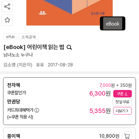
ePub
소득공제
[eBook] 어린이책 읽는 법
남녀노소 누구나
김소영
(지은이)
유유
2017-08-28
전자책
7,000
원 + 350원
6,300
원
쿠폰할인가
쿠폰
만권당
첫 달 무료
5,355
원
카드최대혜택가
더보기
(+쿠폰 적용 시)
종이책
10,800
원