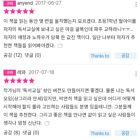
anyend
2017-06-27
메뉴
이 책을 읽는 동안 몇 번을 울컥했는지 모르겠다. 초등1학년 딸아이를
저자의 독서교실에 보내고 싶은 마음 굴뚝인데 파주 교하라니ㅜㅜ..
저자의 애정과 노하우가 담뿍 든 값진 책이다. 일단 나부터 저자가 추
천한 책들을 읽어봐야겠다.
공감 (
12
)
댓글 (0)
레와
2017-07-18
메뉴
작가님의 ‘독서교실‘ 성인 버전도 만들어지면 좋겠다. 물론 나는 독서
모임(샹그리라 만세)있지만, 막연히 책을 읽고 싶은데 어디서 어떻게
시작해야 할지 몰라 고민하는 사람들도 분명 있을테니깐. 그분들께
이 책을 추천한다. 그리고 좋은 책을 만나면 같이 읽고 싶은 사람들이
생각나 엄청 신난다.
공감 (
8
)
댓글 (0)