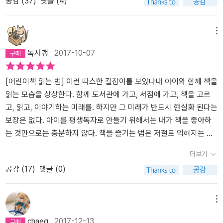
공감 (
37
)
댓글 (4)
과 책은 같이가기엔 어울리지 않는 것이었는가 본데, 우리의 작가 김
소영 님은 자신의 책에서 게임을 하고 연예인을 좋아하고 그래도, 얼
마든지 책을 좋아할 수 있다고 얘기한다. 크- 그러니까 여기에 어른을
메뉴
대입하자면, 술을 좋아하는 사람도 얼마든지 책을 좋아할 수 있다, 뭐
독서괭
2017-10-07
이런 거 아니겠는가. 술과 책, 만세! 내가 여태 살아보니, 책과 술만한
게 없더라. 내가 책과 술과 남자를 사랑했지만, 남자란 언제든 왔다 가
는 것..... 그러나 책과 술은 변함없이 내 곁에 있어!! 라고 쓰면 '어린이
[어린이책 읽는 법] 이런 따스한 길잡이를 보았나내 아이와 함께 책을
책' 읽는 법, 이라는 책에 너무 불손한...감상인가...... (잠깐 시무룩)책
읽는 모습을 상상한다. 함께 도서관에 가고, 서점에 가고, 책을 고르
은 뭘까?최근 3주간 나는 몹시도 우울했다. 몸도 마음도 완전히 지쳐
고, 읽고, 이야기하는 미래를. 하지만 그 미래가 반드시 현실화 된다는
있었다. 뭐가 먼저 찾아왔는지 모르겠다. 마음이 지쳐 몸이 지치게 된
보장은 없다. 아이를 평생독자로 만들기 위해서는 내가 책을 좋아하
건지, 몸이 지쳐 마음이 지치게 된건지. 어쨌든 우울한 채로 한 2-3주
는 것만으로는 충분하지 않다. 책을 즐기는 법은 저절로 익혀지는 것
를 지냈는데, 놀랍게도 이 책은 내 마음이 회복되는 데 도움을 줬다.
이 아니다. 이 책의 저자 김소영씨가 운영하는 독서모임에 참여하게
더보기
이 책이 대체 뭘 한건지는 모르겠지만, 내게 책은 좋은 치료법이구나
할 수 있다면 정말 좋겠지만, 이 책의 내용을 새겨 읽는 것만으로도 큰
공감 (
17
)
댓글 (0)
하는 생각을 하게 만들었다. 정말 뭘 한 건지 모르겠다. 끝까지 다 읽
도움을 받을 수 있겠다. 적은 분량이지만 어른이 아이의 독서를 대할
어도 나에게 '기운내'라고 말하는 게 아닌데, 그런데 어쩌면 이렇게 쓰
때 가져야할 마음가짐과 이끌어주는 방법이 충분히 들어 있다. 무엇
여진 평범한 문장들이 나를 위로하는걸까. 그러니까 내가 위로 받은
보다 아이들 하나하나와 책 한권한권을 바라보는 저자의 따스한 시선
메뉴
문장에는 이런 게 있다.'그래도 『안 돼, 데이빗!』이랑 『괴물 그루팔로』
이 마음을 훈훈하게 한다.
chaeg
2017-12-13