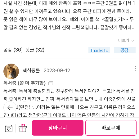
사실 사긴 샀는데, 아래 예외 항목에 포함 ㅋㅋㅋ구간 3권을 읽어서 1
엇 쓰는 법”이란 작은책을 꾸준히 내는데 어쩐지 알맹이가 없어 보인
g/defender/aaron-siri-rfk-polio-vaccines-the-media-and-me-
권 살 수 있지만 아껴두고 있습니다. 요즘 구간 타파에 전념 중이라.
다. 무엇을 쓰든 삶·살림·사랑을 바탕으로 저마다 손수 숲빛으로 여미
wsj-op-ed/ㅍㄹㄴ글 : 숲노래·파란놀(최종규). 낱말책을 쓴다. 《풀
못 읽은 책이 너무 많이 보이네요.. 예외: 아이들 책 <끝말잇기> - 두
면 될 노릇인데, 자꾸 줄거리(소재·표현법)에 치우친다. 글감을 남다
꽃나무 들숲노래 동시 따라쓰기》, 《새로 쓰는 말밑 꾸러미 사전》, 《미
말 필요 없는 김영진 작가님의 신작 그림책입니다. 끝말잇기 좋아하
르거나 훌륭하게 안 뽑더라도, 누구나 삶을 쓰면 넉넉할 뿐인데.ㅅㄴ
래세대를 위한 우리말과 문해력》, 《들꽃내음 따라 걷다가 작은책집을
는 둘째를 위해 샀는데, 역시나 좋아하며 여러 번 읽는군요. 평범한 생
ㄹ※ 글쓴이숲노래(최종규) : 우리말꽃(국어사전)을 씁니다. “말꽃 짓
보았습니다》, 《우리말꽃》, 《쉬운 말이 평화》, 《곁말》, 《책숲마실》,
더보기
활에서 이야기를 길어내는 능력, 사물들을 사진처럼 그려낸다는 특징
는 책숲, 숲노래”라는 이름으로 시골인 전남 고흥에서 서재도서관·책
《우리말 수수께끼 동시》, 《시골에서 살림 짓는 즐거움》, 《이오덕 마
공감 (
36
)
댓글 (32)
이 도드라지는 작가입니다. <의사 어벤져스> 1권 - 주변에서 좋은 책
박물관을 꾸립니다. ‘보리 국어사전’ 편집장을 맡았고, ‘이오덕 어른
음 읽기》을 썼다. blog.naver.com/hbooklove
이라는 추천을 받고, 첫째가 좋아하지 않을까 싶어 샀는데 역시나 재
유고’를 갈무리했습니다. 《들꽃내음 따라 걷다가 작은책집을 보았습
밌다고 합니다. 그런데 미취학에게는 좀 어려워 보여서 다음 시리즈
니다》, 《우리말꽃》, 《미래세대를 위한 우리말과 문해력》, 《쉬운 말이
책식동물
2023-09-12
메뉴
는 나중에 사주려고요. <My Toothbrush Is Missing> - 초1 추천 영
평화》, 《곁말》, 《곁책》, 《새로 쓰는 말밑 꾸러미 사전》, 《새로 쓰는
독서충 (쫌 더 추가함)
어책. 웃깁니다.<외딴 집 외딴 다락방에서> - 이거,, <공부머리 독서
비슷한말 꾸러미 사전》, 《새로 쓰는 겹말 꾸러미 사전》, 《새로 쓰는
독서충: 독서에 충실함최근 친구한테 독서씹덕얘기 듣고난 독서를 진
법>에 언급되었는데 궁금해서 샀습니다. 그런데 읽다 보니 좀 무서운
우리말 꾸러미 사전》, 《책숲마실》, 《우리말 수수께끼 동시》, 《우리말
짜 좋아하긴 하지만... 진짜 '독서씹덕'들을 보면... 내 어중간함에 신물
것?? 원제를 보니 Ghost가 떡하니 들어가 있네요 ㅋㅋ 무서운 거 좋
동시 사전》, 《우리말 글쓰기 사전》, 《이오덕 마음 읽기》, 《시골에서
뒤로가
이 나...!(던전밥...이라는 일본 만화에 나오는 친구고 이름은 라이오스
아하는 둘째가 매우 좋아함 ㅋㅋ 밤중에 거울에 비친 자기 모습 보고
살림 짓는 즐거움》, 《숲에서 살려낸 우리말》, 《마을에서 살려낸 우리
기
입니다)라고 생각함(근데 이것도 나이 먹은 만큼의 시간이 강하게 작
놀라는 장면, 겁 많은 아이들은 주의를 요합니다. <루이의 특별한 하
말》, 《읽는 우리말 사전 1·2·3》 들을 썼습니다. blog.naver.com/hbo
용하는 거라서10대 독서충들이랑 비교해보니 제가 진짜개십덕이긴
루> - 지인 추천으로 샀는데, 내용도 좋고 재밌습니다. <학교에 간 사
oklove
보관함담기
선물하기
장바구니
바로구매
하더라고여저도 언젠간 '진짜누가봐도킹정할수밖에없는개십덕' 되겟
자><한밤중 톰의 정원에서> - 외딴 집 외딴 다락방 책을 하도 좋아해
더보기