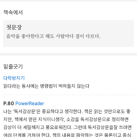
서의 책과 자유롭게 평생 함께할 수 있는 방법을 실천하도록 돕는 조
책속에서
력자여야 한다. 이를 위해 책을 고르는 법부터 다양한 갈래별 책을 읽
는 법까지 찬찬히 설명한다. 저자가 독서교실에서 만난 어린이와 부
첫문장
모의 일화도 담겨 있다.
음악을 좋아한다고 해도 사람마다 결이 다르다.
밑줄긋기
다락방지기
읽다라는 동사에는 명령법이 먹혀들지 않는다
P.80
PowerReader
나는 ‘독서감상문‘은 중요하다고 생각한다. 책은 읽는 것만으로도 좋
지만, 책에서 얻은 지식이니생각, 소감을 독서감상문으로 정리하면
감상이 더 세밀해지고 풍요로워진다. 그런데 독서감상문을잘 쓰려면
여러 단계를 거쳐야 한다. 책의 내용을 파악하는 것은 물론이고 중심