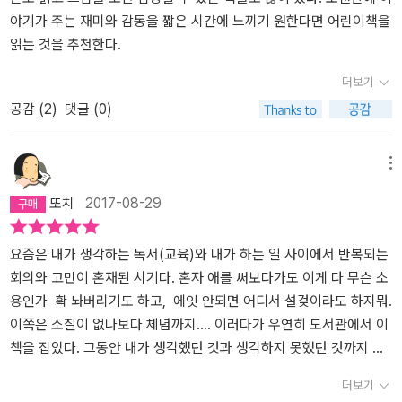
따뜻해!! 자, 그리고 내가 주저앉아서 울고 싶었던 부분은 이런 부분이
좋아합니다. (솔직히 고백하건데 책을 사는 행위도 좋아하긴 합니다)
야기가 주는 재미와 감동을 짧은 시간에 느끼기 원한다면 어린이책을
었다.어린이도 청소년도 어른도 그림책 읽는 즐거움을 빼앗겨서는 안
사람마다 독서에 대한 기억과 인상은 다르겠지만, 집에 한번도 들춰
읽는 것을 추천한다.
된다. 읽어서 즐겁다면 읽자. 말이 난 김에 짧게나마 꼭 강조하고 싶은
보지 않은 세계문학전집이 있진 않으셨는지요. 물론 저희 집도 거의
더보기
데, 어린이가 초등학생이 되었어도 '읽어주는 것'은 여전히 좋다. 원한
들춰보지 않은 세계문학전집이 있었습니다.많은 분들이 자녀들이 책
공감 (
2
)
댓글 (0)
다면 어린이의 나이와 상관없이 언제까지나 읽어 주자. 듣기도 독서
을 많이 읽으면 좋겠다는 생각을 하곤 합니다. 특히나 어린 나이에 스
의 한 방법이다. (p.77-78)엄마는 내게 책을 읽어줬었다고 하지만
마트 폰을 접하게 되는 요즈음에는 더 그랬으면 합니다.그러나 대부
나는 기억이 1도 나지 않고, 내가 기억을 가졌을 때부터는 누가 내게
분의 아이들은 부모의 희망만큼 책을 잘 읽지 않습니다. 책을 읽는 재
메뉴
책을 읽어준 기억이 없다. 3년 전이었나, 연애할 때 애인이 새벽 세시
미를 못 느끼고, 또 책 읽는 방법을 모르기 때문입니다.결국 어린이가
또치
2017-08-29
를 읽어준 적이 있었는데, 그때 진짜 여러가지 감정이 한꺼번에 몰려
책과 가까워지기 위해서는 책 읽는 방법을 배워야 한다. 그런데 책을
왔더랬다. 애인이란 넘나 좋은 것. 책을 읽어주고 노래도 불러주고....
읽는 방법을 배워야 한다는 데에서 고개를 갸웃하는 분이 있다. 책은
자, 다시 돌아가서, 책을 읽어주는 건, 진짜, 정말이지, 너무 좋은 것
자연스럽게 읽고 자기 몫의 감상을 간직하면 된다고, 읽는 방법을 배
요즘은 내가 생각하는 독서(교육)와 내가 하는 일 사이에서 반복되는
같은데, 내게 그런 경험 너무 없고.... 어제 쓴 포틀랜드 책 리뷰에 포
우고 적용하는 게 오히려 감상을 방해한다고 걱정하는 것이다. (중략)
회의와 고민이 혼재된 시기다. 혼자 애를 써보다가도 이게 다 무슨 소
틀랜드 농장 가서 농장주의 아들과 연애 하라는 댓글 있었는데...아아,
책 읽는 방법을 배우는 것은 이해를 깊게, 감상을 풍요롭게 하는 도구
용인가 확 놔버리기도 하고, 에잇 안되면 어디서 설겆이라도 하지뭐.
농장주의 아들이라면 정말이지 건강할테고, 볕에 그을렸을테고, 여유
를 얻는 것이지, 유일한 잣대를 가지는 것이 아니다.덧붙여 요즘 세대
이쪽은 소질이 없나보다 체념까지.... 이러다가 우연히 도서관에서 이
로울 테고, 밤마다 포치에서 술을 마시면서 나랑 이야기를 나누다가
어린이에게는 책 말고도, 아니 책보다 재미있는 것이 많다. 스마트폰
책을 잡았다. 그동안 내가 생각했던 것과 생각하지 못했던 것까지 포
밤에는 같이 침대에 누워 나에게 책을 읽어주면..... 아아, 애인은 또
이며 인터넷, 텔레비전의 즉각적이고 강렬한 재미에 비해 책이 주는
함해 내가 지금 가지고 있는 고민들을 많은 부분을 해소시켜 주는 정
더보기
있을 때는 있는대로 좋고 그런 것이야....이런 문장은 또 '어린이책 읽
재미와 감동은 모호하고 멀다. 그러면서도 책은 더 많은 수고, 즉 생각
말 갈증나는 이 상황에 샘물을 퍼 붓는 느낌이였다. 내가 나중에 이 일