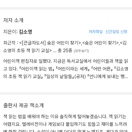
저자 소개
지은이:
김소영
저자파일
신간알림 신청
최근작 :
<[큰글자도서] 숨은 어린이 찾기>
,
<숨은 어린이 찾기>
,
<김
소영의 초등 책 읽기 교실>
… 총 25종
(모두보기)
어린이책 편집자로 일했다. 지금은 독서교실에서 어린이들과 책을 읽
고 있다. 『어린이책 읽는 법』 『어린이라는 세계』 『어떤 어른』 『김소영
의 초등 책 읽기 교실』 『일상의 낱말들』(공저) 『언니에게 보내는 행운
의 편지』(공저) 등을 썼다.
출판사 제공 책소개
책 읽는 법을 배워야 하는 이유 솔직하게 털어놓겠습니다. 책 읽기는
어렵지요. 텔레비전이나 게임보다 몰입하기도 힘들고 재미를 느끼려
면 한참 걸립니다. 소설이 아니면 더더욱 멀게 느껴지죠. 게다가 알아