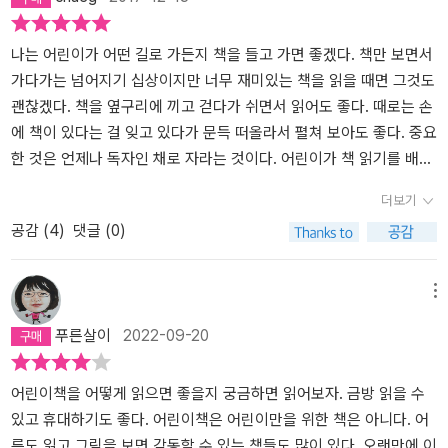
는 추억으로 간직하기로 했어요.''이 책만은 버리고 싶지 않다'는 마음
이 드는 순간, 어린이와 책의 관계가 새로워진다. 이때 책이 갖는 특별
한 의미는 더 설명하지 않아도 될 것이다. 이런 책은 '명예의 전당'에
나는 어린이가 어떤 길로 가든지 책을 들고 가면 좋겠다. 책만 보면서
꽂아둔다. 책꽂이의 한두 칸을 비워 제일 좋아하는 책만 진열하는 것
가다가는 넘어지기 십상이지만 너무 재미있는 책을 읽을 때면 그것도
이다. (p.55)여기 어디에 특별함이 있단 말인가. 어떤 특별한 단어가
괜찮겠다. 책을 옆구리에 끼고 걷다가 쉬면서 읽어도 좋다. 때로는 손
없는데, 나는 이 부분이 진짜 너무 좋은 거다. 그러니까 내가 어쩌면
에 책이 있다는 걸 잊고 있다가 문득 떠올라서 펼쳐 보아도 좋다. 중요
'나만의 명예의 전당'같은 걸 이미 갖고 있는 어른이어서일지도 모르
한 것은 언제나 독자인 채로 자라는 것이다. 어린이가 책 읽기를 배우
겠다. 나에게도 그런 책장 한 칸이 있는데, 다른 많은 사람들이, 그러
는 것은 어떤 모습으로든 평생 독자가 되기 위함이다. 그러니 어린이
더보기
니까 책을 읽는 사람이라면 어린이라도, 자신이 특별히 아끼는 책이
도, 어린이를 돕는 어른도 눈을 멀리 두되 마음은 단단히 먹자. 다행히
공감 (
4
)
댓글 (0)
있고, 그렇게 책과의 특별한 관계를 만들어가며 자신의 명예의 전당
도 우리를 도와줄 어린이책은 친절하고 재미있다. - p.151여러분은
에 꽂아둔다는 것이, 이상하게 마음에 위안이 되는 거다. 한창 우울해
어릴 적 독서에 대한 기억이 있나요?제 어머니께서는 학창 시절 책을
있을 때 이 부분을 읽는데 괜히 마음이 막 좋아져가지고, 아아, 이
많이 보셨습니다. 그래서 그런지 제가 어렸을 때, 제가 공부를 안하고
메뉴
책...뭐지, 내게 뭘한거지? 하게 된거다.김소영 작가는 책의 처음에서,
책을 읽을 때는 몇 시간 동안을 보든 뭐라고 안 하셨습니다. 초등학생
푸른살이
2022-09-20
부러 책의 문체를 건조하게 썼다고 했다. '어린이와 관련된 말과 글이
때에는 독서토론 수업도 받았던 기억이 있습니다. 제가 직업을 갖고
'어린' 취급을 받는 것이 싫어서(p.11)' 라면서. 읽을 때 그 건조함이
월급을 받게 되었을 때, 어머니께서는 “다른 돈은 아껴도, 책 사는 데
이 책을 재미없게 만들면 어떡하지, 읽기전부터 고민했는데, 아아, 바
는 돈을 아끼지 않아도 된다.” 라고 말씀하셨습니다.책을 읽는 행위,
어린이책을 어떻게 읽으면 좋을지 궁금하면 읽어보자. 금방 읽을 수
보 같은 고민이었다. 그동안 블로그에서 봐온 글에 비하면 확실히 건
즉 독서는 무조건적으로 좋다는 무의식적인 세뇌(?)를 어릴 적부터
있고 휴대하기도 좋다. 어린이책은 어린이만을 위한 책은 아니다. 어
조한 문체이긴 하지만, 그렇지만 재미있고, 그럼에도 불구하고 완전
받았는데 이러한 어머니 덕택에 저는 책을 많이 읽지는 못하지만 참
른도 읽고 그림을 보면 감동할 수 있는 책들도 많이 있다. 오랜만에 이